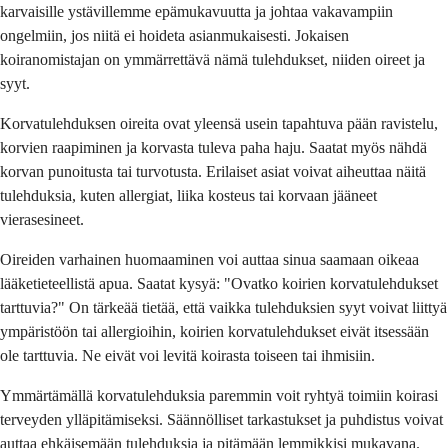
karvaisille ystävillemme epämukavuutta ja johtaa vakavampiin
ongelmiin, jos niitä ei hoideta asianmukaisesti. Jokaisen
koiranomistajan on ymmärrettävä nämä tulehdukset, niiden oireet ja
syyt.
Korvatulehduksen oireita ovat yleensä usein tapahtuva pään ravistelu,
korvien raapiminen ja korvasta tuleva paha haju. Saatat myös nähdä
korvan punoitusta tai turvotusta. Erilaiset asiat voivat aiheuttaa näitä
tulehduksia, kuten allergiat, liika kosteus tai korvaan jääneet
vierasesineet.
Oireiden varhainen huomaaminen voi auttaa sinua saamaan oikeaa
lääketieteellistä apua. Saatat kysyä: "Ovatko koirien korvatulehdukset
tarttuvia?" On tärkeää tietää, että vaikka tulehduksien syyt voivat liittyä
ympäristöön tai allergioihin, koirien korvatulehdukset eivät itsessään
ole tarttuvia. Ne eivät voi levitä koirasta toiseen tai ihmisiin.
Ymmärtämällä korvatulehduksia paremmin voit ryhtyä toimiin koirasi
terveyden ylläpitämiseksi. Säännölliset tarkastukset ja puhdistus voivat
auttaa ehkäisemään tulehduksia ja pitämään lemmikkisi mukavana.