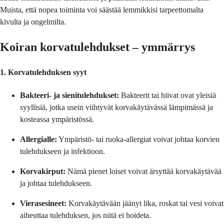
Muista, että nopea toiminta voi säästää lemmikkisi tarpeettomalta
kivulta ja ongelmilta.
Koiran korvatulehdukset – ymmärrys
1. Korvatulehduksen syyt
Bakteeri- ja sienitulehdukset:
Bakteerit tai hiivat ovat yleisiä
syyllisiä, jotka usein viihtyvät korvakäytävässä lämpimässä ja
kosteassa ympäristössä.
Allergialle:
Ympäristö- tai ruoka-allergiat voivat johtaa korvien
tulehdukseen ja infektioon.
Korvakirput:
Nämä pienet loiset voivat ärsyttää korvakäytävää
ja johtaa tulehdukseen.
Vierasesineet:
Korvakäytävään jäänyt lika, roskat tai vesi voivat
aiheuttaa tulehduksen, jos niitä ei hoideta.