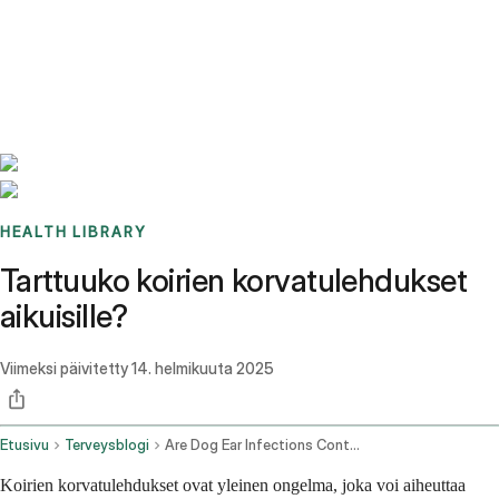
Benchmarks
Stories
FAQ
Sign up / Log in
HEALTH LIBRARY
Tarttuuko koirien korvatulehdukset
aikuisille?
Viimeksi päivitetty
14. helmikuuta 2025
Etusivu
Terveysblogi
Are Dog Ear Infections Contagious In Adults
Koirien korvatulehdukset ovat yleinen ongelma, joka voi aiheuttaa