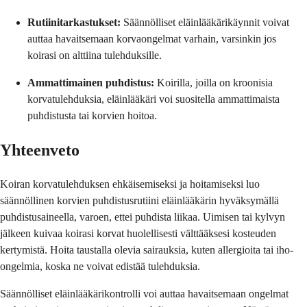
Rutiinitarkastukset:
Säännölliset eläinlääkärikäynnit voivat
auttaa havaitsemaan korvaongelmat varhain, varsinkin jos
koirasi on alttiina tulehduksille.
Ammattimainen puhdistus:
Koirilla, joilla on kroonisia
korvatulehduksia, eläinlääkäri voi suositella ammattimaista
puhdistusta tai korvien hoitoa.
Yhteenveto
Koiran korvatulehduksen ehkäisemiseksi ja hoitamiseksi luo
säännöllinen korvien puhdistusrutiini eläinlääkärin hyväksymällä
puhdistusaineella, varoen, ettei puhdista liikaa. Uimisen tai kylvyn
jälkeen kuivaa koirasi korvat huolellisesti välttääksesi kosteuden
kertymistä. Hoita taustalla olevia sairauksia, kuten allergioita tai iho-
ongelmia, koska ne voivat edistää tulehduksia.
Säännölliset eläinlääkärikontrolli voi auttaa havaitsemaan ongelmat