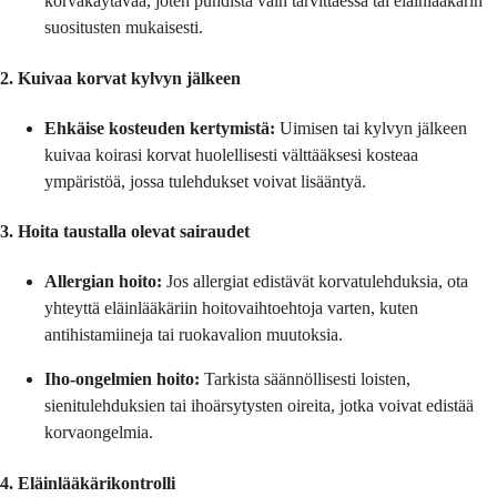
korvakäytävää, joten puhdista vain tarvittaessa tai eläinlääkärin
suositusten mukaisesti.
2. Kuivaa korvat kylvyn jälkeen
Ehkäise kosteuden kertymistä:
Uimisen tai kylvyn jälkeen
kuivaa koirasi korvat huolellisesti välttääksesi kosteaa
ympäristöä, jossa tulehdukset voivat lisääntyä.
3. Hoita taustalla olevat sairaudet
Allergian hoito:
Jos allergiat edistävät korvatulehduksia, ota
yhteyttä eläinlääkäriin hoitovaihtoehtoja varten, kuten
antihistamiineja tai ruokavalion muutoksia.
Iho-ongelmien hoito:
Tarkista säännöllisesti loisten,
sienitulehduksien tai ihoärsytysten oireita, jotka voivat edistää
korvaongelmia.
4. Eläinlääkärikontrolli