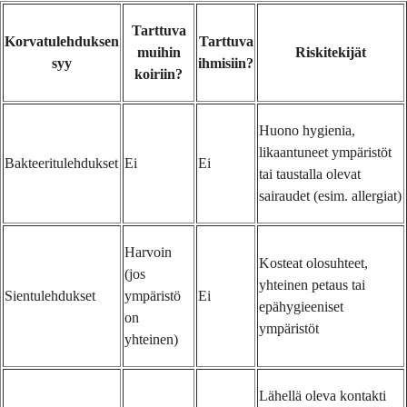
Tarttuva
Korvatulehduksen
Tarttuva
muihin
Riskitekijät
syy
ihmisiin?
koiriin?
Huono hygienia,
likaantuneet ympäristöt
Bakteeritulehdukset
Ei
Ei
tai taustalla olevat
sairaudet (esim. allergiat)
Harvoin
Kosteat olosuhteet,
(jos
yhteinen petaus tai
Sientulehdukset
ympäristö
Ei
epähygieeniset
on
ympäristöt
yhteinen)
Lähellä oleva kontakti