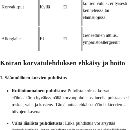
koirien välillä, erityisesti
Korvakirput
Kyllä
Ei
kenneleissä tai
eläinsuojissa
Geneettinen alttius,
Allergialle
Ei
Ei
ympäristöallergeenit
Koiran korvatulehduksen ehkäisy ja hoito
1. Säännöllinen korvien puhdistus
Rutiininomainen puhdistus:
Puhdista koirasi korvat
eläinlääkärin hyväksymällä korvanpuhdistusaineella poistaaksesi
roskat, vaha ja kosteus. Tämä auttaa ehkäisemään bakteerien ja
hiivojen kasvua.
Vältä liiallista puhdistusta:
Liika puhdistus voi ärsyttää