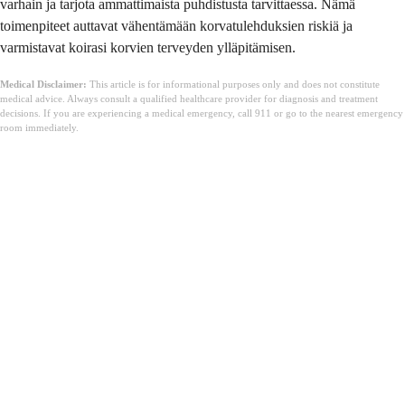
varhain ja tarjota ammattimaista puhdistusta tarvittaessa. Nämä
toimenpiteet auttavat vähentämään korvatulehduksien riskiä ja
varmistavat koirasi korvien terveyden ylläpitämisen.
Medical Disclaimer:
This article is for informational purposes only and does not constitute
medical advice. Always consult a qualified healthcare provider for diagnosis and treatment
decisions. If you are experiencing a medical emergency, call 911 or go to the nearest emergency
room immediately.