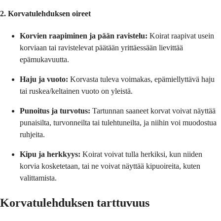
2. Korvatulehduksen oireet
Korvien raapiminen ja pään ravistelu:
Koirat raapivat usein
korviaan tai ravistelevat päätään yrittäessään lievittää
epämukavuutta.
Haju ja vuoto:
Korvasta tuleva voimakas, epämiellyttävä haju
tai ruskea/keltainen vuoto on yleistä.
Punoitus ja turvotus:
Tartunnan saaneet korvat voivat näyttää
punaisilta, turvonneilta tai tulehtuneilta, ja niihin voi muodostua
ruhjeita.
Kipu ja herkkyys:
Koirat voivat tulla herkiksi, kun niiden
korvia kosketetaan, tai ne voivat näyttää kipuoireita, kuten
valittamista.
Korvatulehduksen tarttuvuus