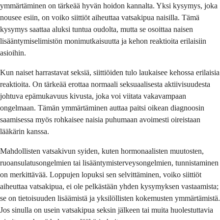
ymmärtäminen on tärkeää hyvän hoidon kannalta. Yksi kysymys, joka
nousee esiin, on voiko siittiöt aiheuttaa vatsakipua naisilla. Tämä
kysymys saattaa aluksi tuntua oudolta, mutta se osoittaa naisen
lisääntymiselimistön monimutkaisuutta ja kehon reaktioita erilaisiin
asioihin.
Kun naiset harrastavat seksiä, siittiöiden tulo laukaisee kehossa erilaisia
reaktioita. On tärkeää erottaa normaali seksuaalisesta aktiivisuudesta
johtuva epämukavuus kivusta, joka voi viitata vakavampaan
ongelmaan. Tämän ymmärtäminen auttaa paitsi oikean diagnoosin
saamisessa myös rohkaisee naisia puhumaan avoimesti oireistaan
lääkärin kanssa.
Mahdollisten vatsakivun syiden, kuten hormonaalisten muutosten,
ruoansulatusongelmien tai lisääntymisterveysongelmien, tunnistaminen
on merkittävää. Loppujen lopuksi sen selvittäminen, voiko siittiöt
aiheuttaa vatsakipua, ei ole pelkästään yhden kysymyksen vastaamista;
se on tietoisuuden lisäämistä ja yksilöllisten kokemusten ymmärtämistä.
Jos sinulla on usein vatsakipua seksin jälkeen tai muita huolestuttavia