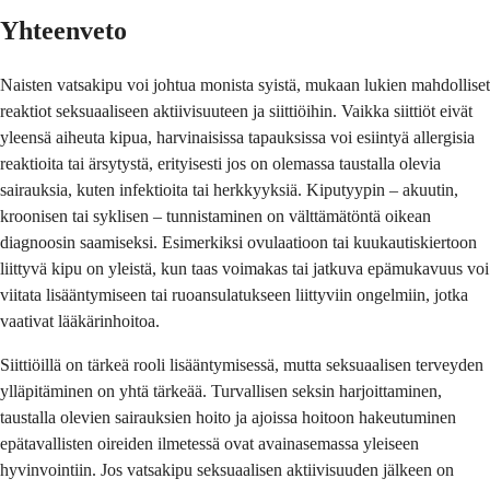
Yhteenveto
Naisten vatsakipu voi johtua monista syistä, mukaan lukien mahdolliset
reaktiot seksuaaliseen aktiivisuuteen ja siittiöihin. Vaikka siittiöt eivät
yleensä aiheuta kipua, harvinaisissa tapauksissa voi esiintyä allergisia
reaktioita tai ärsytystä, erityisesti jos on olemassa taustalla olevia
sairauksia, kuten infektioita tai herkkyyksiä. Kiputyypin – akuutin,
kroonisen tai syklisen – tunnistaminen on välttämätöntä oikean
diagnoosin saamiseksi. Esimerkiksi ovulaatioon tai kuukautiskiertoon
liittyvä kipu on yleistä, kun taas voimakas tai jatkuva epämukavuus voi
viitata lisääntymiseen tai ruoansulatukseen liittyviin ongelmiin, jotka
vaativat lääkärinhoitoa.
Siittiöillä on tärkeä rooli lisääntymisessä, mutta seksuaalisen terveyden
ylläpitäminen on yhtä tärkeää. Turvallisen seksin harjoittaminen,
taustalla olevien sairauksien hoito ja ajoissa hoitoon hakeutuminen
epätavallisten oireiden ilmetessä ovat avainasemassa yleiseen
hyvinvointiin. Jos vatsakipu seksuaalisen aktiivisuuden jälkeen on