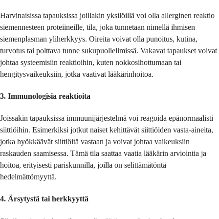
Harvinaisissa tapauksissa joillakin yksilöillä voi olla allerginen reaktio
siemennesteen proteiineille, tila, joka tunnetaan nimellä ihmisen
siemenplasman yliherkkyys. Oireita voivat olla punoitus, kutina,
turvotus tai polttava tunne sukupuolielimissä. Vakavat tapaukset voivat
johtaa systeemisiin reaktioihin, kuten nokkosihottumaan tai
hengitysvaikeuksiin, jotka vaativat lääkärinhoitoa.
3. Immunologisia reaktioita
Joissakin tapauksissa immuunijärjestelmä voi reagoida epänormaalisti
siittiöihin. Esimerkiksi jotkut naiset kehittävät siittiöiden vasta-aineita,
jotka hyökkäävät siittiöitä vastaan ja voivat johtaa vaikeuksiin
raskauden saamisessa. Tämä tila saattaa vaatia lääkärin arviointia ja
hoitoa, erityisesti pariskunnilla, joilla on selittämätöntä
hedelmättömyyttä.
4. Ärsytystä tai herkkyyttä