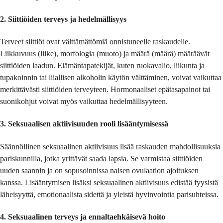
2. Siittiöiden terveys ja hedelmällisyys
Terveet siittiöt ovat välttämättömiä onnistuneelle raskaudelle.
Liikkuvuus (liike), morfologia (muoto) ja määrä (määrä) määräävät
siittiöiden laadun. Elämäntapatekijät, kuten ruokavalio, liikunta ja
tupakoinnin tai liiallisen alkoholin käytön välttäminen, voivat vaikuttaa
merkittävästi siittiöiden terveyteen. Hormonaaliset epätasapainot tai
suonikohjut voivat myös vaikuttaa hedelmällisyyteen.
3. Seksuaalisen aktiivisuuden rooli lisääntymisessä
Säännöllinen seksuaalinen aktiivisuus lisää raskauden mahdollisuuksia
pariskunnilla, jotka yrittävät saada lapsia. Se varmistaa siittiöiden
uuden saannin ja on sopusoinnissa naisen ovulaation ajoituksen
kanssa. Lisääntymisen lisäksi seksuaalinen aktiivisuus edistää fyysistä
läheisyyttä, emotionaalista sidettä ja yleistä hyvinvointia parisuhteissa.
4. Seksuaalinen terveys ja ennaltaehkäisevä hoito