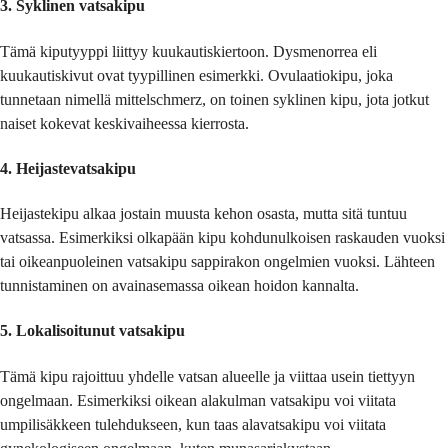
3. Syklinen vatsakipu
Tämä kiputyyppi liittyy kuukautiskiertoon. Dysmenorrea eli
kuukautiskivut ovat tyypillinen esimerkki. Ovulaatiokipu, joka
tunnetaan nimellä mittelschmerz, on toinen syklinen kipu, jota jotkut
naiset kokevat keskivaiheessa kierrosta.
4. Heijastevatsakipu
Heijastekipu alkaa jostain muusta kehon osasta, mutta sitä tuntuu
vatsassa. Esimerkiksi olkapään kipu kohdunulkoisen raskauden vuoksi
tai oikeanpuoleinen vatsakipu sappirakon ongelmien vuoksi. Lähteen
tunnistaminen on avainasemassa oikean hoidon kannalta.
5. Lokalisoitunut vatsakipu
Tämä kipu rajoittuu yhdelle vatsan alueelle ja viittaa usein tiettyyn
ongelmaan. Esimerkiksi oikean alakulman vatsakipu voi viitata
umpilisäkkeen tulehdukseen, kun taas alavatsakipu voi viitata