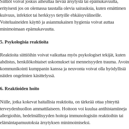
Siittiöt voivat joskus aiheuttaa lievää ärsytystä tai epämukavuutta,
erityisesti jos on olemassa taustalla olevia sairauksia, kuten emättimen
kuivuus, infektiot tai herkkyys tietyille ehkäisyvälineille.
Voiteluaineiden käyttö ja asianmukainen hygienia voivat auttaa
minimoimaan epämukavuutta.
5. Psykologisia reaktioita
Reaktioita siittiöihin voivat vaikuttaa myös psykologiset tekijät, kuten
ahdistus, henkilökohtaiset uskomukset tai menneisyyden trauma. Avoin
kommunikointi kumppanin kanssa ja neuvonta voivat olla hyödyllisiä
näiden ongelmien käsittelyssä.
6. Reaktioiden hoito
Niille, jotka kokevat haitallisia reaktioita, on tärkeää ottaa yhteyttä
terveydenhuollon ammattilaiseen. Hoitoon voi kuulua antihistamiineja
allergioihin, hedelmällisyyden hoitoja immunologisiin reaktioihin tai
elämäntapamuutoksia ärsytyksen minimoimiseksi.