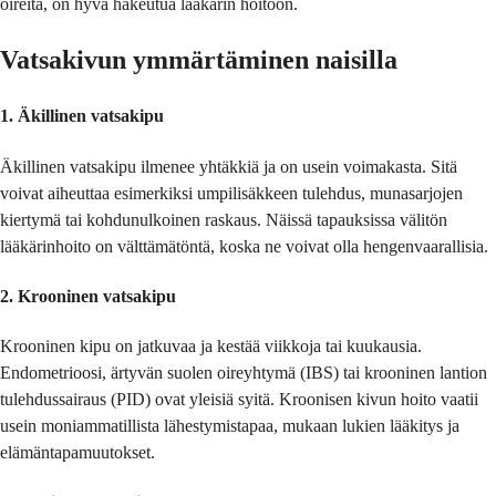
oireita, on hyvä hakeutua lääkärin hoitoon.
Vatsakivun ymmärtäminen naisilla
1. Äkillinen vatsakipu
Äkillinen vatsakipu ilmenee yhtäkkiä ja on usein voimakasta. Sitä
voivat aiheuttaa esimerkiksi umpilisäkkeen tulehdus, munasarjojen
kiertymä tai kohdunulkoinen raskaus. Näissä tapauksissa välitön
lääkärinhoito on välttämätöntä, koska ne voivat olla hengenvaarallisia.
2. Krooninen vatsakipu
Krooninen kipu on jatkuvaa ja kestää viikkoja tai kuukausia.
Endometrioosi, ärtyvän suolen oireyhtymä (IBS) tai krooninen lantion
tulehdussairaus (PID) ovat yleisiä syitä. Kroonisen kivun hoito vaatii
usein moniammatillista lähestymistapaa, mukaan lukien lääkitys ja
elämäntapamuutokset.