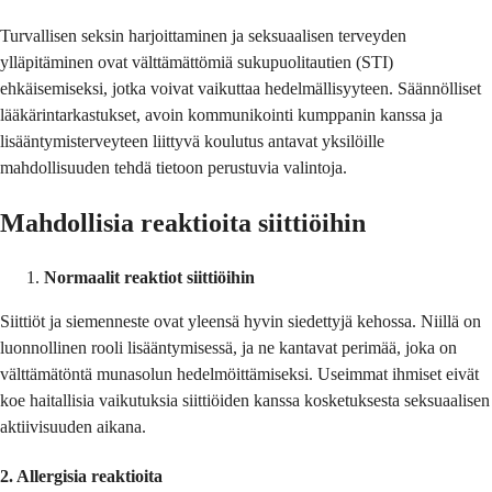
Turvallisen seksin harjoittaminen ja seksuaalisen terveyden
ylläpitäminen ovat välttämättömiä sukupuolitautien (STI)
ehkäisemiseksi, jotka voivat vaikuttaa hedelmällisyyteen. Säännölliset
lääkärintarkastukset, avoin kommunikointi kumppanin kanssa ja
lisääntymisterveyteen liittyvä koulutus antavat yksilöille
mahdollisuuden tehdä tietoon perustuvia valintoja.
Mahdollisia reaktioita siittiöihin
Normaalit reaktiot siittiöihin
Siittiöt ja siemenneste ovat yleensä hyvin siedettyjä kehossa. Niillä on
luonnollinen rooli lisääntymisessä, ja ne kantavat perimää, joka on
välttämätöntä munasolun hedelmöittämiseksi. Useimmat ihmiset eivät
koe haitallisia vaikutuksia siittiöiden kanssa kosketuksesta seksuaalisen
aktiivisuuden aikana.
2. Allergisia reaktioita