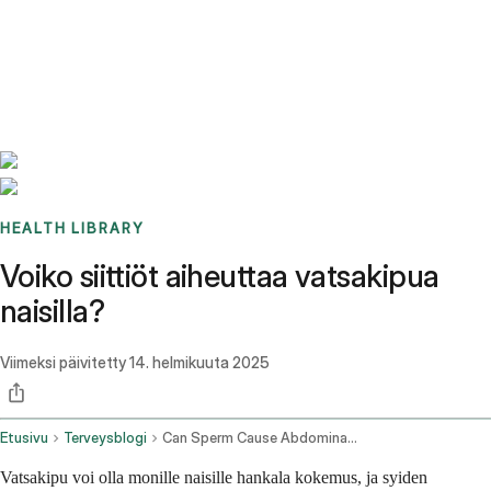
Benchmarks
Stories
FAQ
Sign up / Log in
HEALTH LIBRARY
Voiko siittiöt aiheuttaa vatsakipua
naisilla?
Viimeksi päivitetty
14. helmikuuta 2025
Etusivu
Terveysblogi
Can Sperm Cause Abdominal Pain In Females
Vatsakipu voi olla monille naisille hankala kokemus, ja syiden