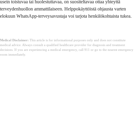
usein toistuvaa tai huolestuttavaa, on suositeltavaa ottaa yhteyttä
terveydenhuollon ammattilaiseen. Helppokäyttöistä ohjausta varten
elokuun WhatsApp-terveysavustaja voi tarjota henkilökohtaista tukea.
Medical Disclaimer:
This article is for informational purposes only and does not constitute
medical advice. Always consult a qualified healthcare provider for diagnosis and treatment
decisions. If you are experiencing a medical emergency, call 911 or go to the nearest emergency
room immediately.