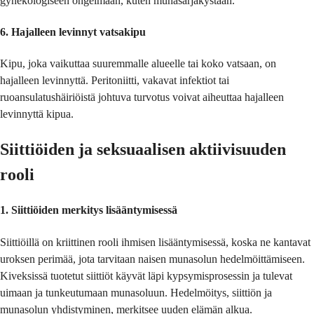
gynekologiseen ongelmaan, kuten munasarjakystaan.
6. Hajalleen levinnyt vatsakipu
Kipu, joka vaikuttaa suuremmalle alueelle tai koko vatsaan, on
hajalleen levinnyttä. Peritoniitti, vakavat infektiot tai
ruoansulatushäiriöistä johtuva turvotus voivat aiheuttaa hajalleen
levinnyttä kipua.
Siittiöiden ja seksuaalisen aktiivisuuden
rooli
1. Siittiöiden merkitys lisääntymisessä
Siittiöillä on kriittinen rooli ihmisen lisääntymisessä, koska ne kantavat
uroksen perimää, jota tarvitaan naisen munasolun hedelmöittämiseen.
Kiveksissä tuotetut siittiöt käyvät läpi kypsymisprosessin ja tulevat
uimaan ja tunkeutumaan munasoluun. Hedelmöitys, siittiön ja
munasolun yhdistyminen, merkitsee uuden elämän alkua.