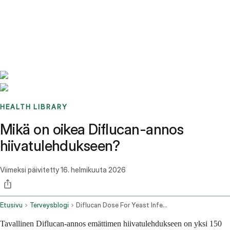
Benchmarks
Stories
FAQ
Sign up / Log in
HEALTH LIBRARY
Mikä on oikea Diflucan-annos
hiivatulehdukseen?
Viimeksi päivitetty
16. helmikuuta 2026
Etusivu
Terveysblogi
Diflucan Dose For Yeast Infection
Tavallinen Diflucan-annos emättimen hiivatulehdukseen on yksi 150