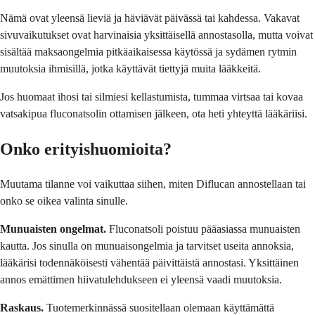
Nämä ovat yleensä lieviä ja häviävät päivässä tai kahdessa. Vakavat
sivuvaikutukset ovat harvinaisia yksittäisellä annostasolla, mutta voivat
sisältää maksaongelmia pitkäaikaisessa käytössä ja sydämen rytmin
muutoksia ihmisillä, jotka käyttävät tiettyjä muita lääkkeitä.
Jos huomaat ihosi tai silmiesi kellastumista, tummaa virtsaa tai kovaa
vatsakipua fluconatsolin ottamisen jälkeen, ota heti yhteyttä lääkäriisi.
Onko erityishuomioita?
Muutama tilanne voi vaikuttaa siihen, miten Diflucan annostellaan tai
onko se oikea valinta sinulle.
Munuaisten ongelmat.
Fluconatsoli poistuu pääasiassa munuaisten
kautta. Jos sinulla on munuaisongelmia ja tarvitset useita annoksia,
lääkärisi todennäköisesti vähentää päivittäistä annostasi. Yksittäinen
annos emättimen hiivatulehdukseen ei yleensä vaadi muutoksia.
Raskaus.
Tuotemerkinnässä suositellaan olemaan käyttämättä