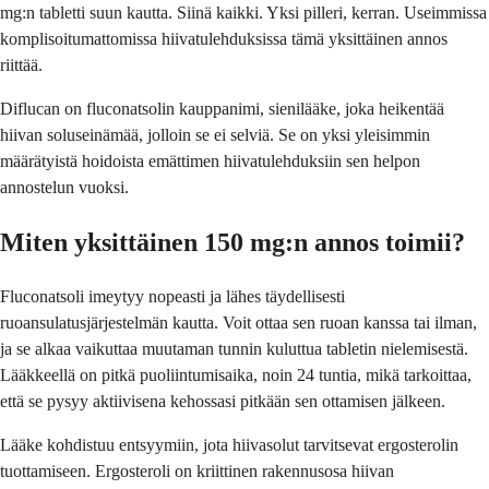
mg:n tabletti suun kautta. Siinä kaikki. Yksi pilleri, kerran. Useimmissa
komplisoitumattomissa hiivatulehduksissa tämä yksittäinen annos
riittää.
Diflucan on fluconatsolin kauppanimi, sienilääke, joka heikentää
hiivan soluseinämää, jolloin se ei selviä. Se on yksi yleisimmin
määrätyistä hoidoista emättimen hiivatulehduksiin sen helpon
annostelun vuoksi.
Miten yksittäinen 150 mg:n annos toimii?
Fluconatsoli imeytyy nopeasti ja lähes täydellisesti
ruoansulatusjärjestelmän kautta. Voit ottaa sen ruoan kanssa tai ilman,
ja se alkaa vaikuttaa muutaman tunnin kuluttua tabletin nielemisestä.
Lääkkeellä on pitkä puoliintumisaika, noin 24 tuntia, mikä tarkoittaa,
että se pysyy aktiivisena kehossasi pitkään sen ottamisen jälkeen.
Lääke kohdistuu entsyymiin, jota hiivasolut tarvitsevat ergosterolin
tuottamiseen. Ergosteroli on kriittinen rakennusosa hiivan