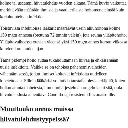
kolme tai useampi hiivatulehdus vuoden aikana. Tämä kuvio vaikuttaa
merkittävään määrään ihmisiä ja vaatii erilaista hoitomenetelmää kuin
kertaluonteinen infektio.
Toistuvissa infektioissa lääkärit määräävät usein alkuhoitona kolme
150 mg:n annosta (otettuna 72 tunnin välein), jota seuraa ylläpitohoito.
Ylläpitovaiheessa otetaan yleensä yksi 150 mg:n annos kerran viikossa
kuuden kuukauden ajan.
Tämä pidempi hoito auttaa tukahduttamaan hiivaa ja ehkäisemään
uusia infektioita. Vaikka se on tehokas pahenemisvaiheiden
vähentämisessä, jotkut ihmiset kokevat infektioita uudelleen
lopetettuaan. Silloin lääkärisi voi tutkia taustalla olevia tekijöitä, kuten
hoitamatonta diabetesta, immuunijärjestelmän ongelmia tai sitä, onko
hiivatulehdusta aiheuttava Candida-laji resistentti fluconatsolille.
Muuttuuko annos muissa
hiivatulehdustyypeissä?