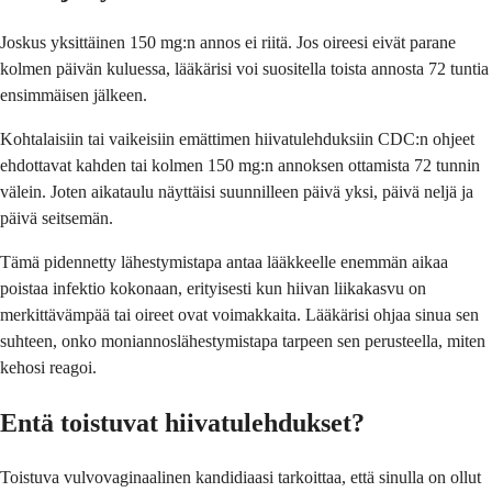
Joskus yksittäinen 150 mg:n annos ei riitä. Jos oireesi eivät parane
kolmen päivän kuluessa, lääkärisi voi suositella toista annosta 72 tuntia
ensimmäisen jälkeen.
Kohtalaisiin tai vaikeisiin emättimen hiivatulehduksiin CDC:n ohjeet
ehdottavat kahden tai kolmen 150 mg:n annoksen ottamista 72 tunnin
välein. Joten aikataulu näyttäisi suunnilleen päivä yksi, päivä neljä ja
päivä seitsemän.
Tämä pidennetty lähestymistapa antaa lääkkeelle enemmän aikaa
poistaa infektio kokonaan, erityisesti kun hiivan liikakasvu on
merkittävämpää tai oireet ovat voimakkaita. Lääkärisi ohjaa sinua sen
suhteen, onko moniannoslähestymistapa tarpeen sen perusteella, miten
kehosi reagoi.
Entä toistuvat hiivatulehdukset?
Toistuva vulvovaginaalinen kandidiaasi tarkoittaa, että sinulla on ollut