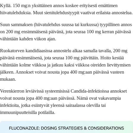
Kyllä. 150 mg:n yksittäinen annos koskee erityisesti emättimen
hiivatulehduksia. Muut sienitulehdustyypit vaativat erilaista annostelua.
Suun sammaksen (hiivatulehdus suussa tai kurkussa) tyypillinen annos
on 200 mg ensimmäisenä päivänä, jota seuraa 100 mg kerran päivässä
vähintään kahden viikon ajan.
Ruokatorven kandidiaasissa annostelu alkaa samalla tavalla, 200 mg
päivänä ensimmäisenä, jota seuraa 100 mg päivittäin. Hoito kestää
vähintään kolme viikkoa ja jatkuu kaksi viikkoa oireiden lievittymisen
jälkeen. Annokset voivat nousta jopa 400 mg:aan päivässä vasteen
mukaan.
Verenkierron leviävissä systeemisissä Candida-infektioissa annokset
voivat nousta jopa 400 mg:aan päivässä. Nämä ovat vakavampia
infektioita, jotka esiintyvät yleensä sairaalassa olevilla tai
immuunipuutteisilla potilailla.