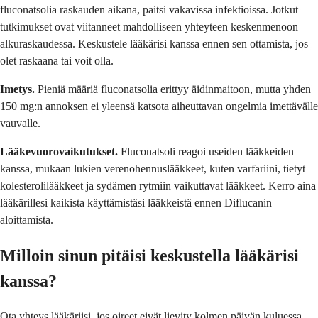
fluconatsolia raskauden aikana, paitsi vakavissa infektioissa. Jotkut
tutkimukset ovat viitanneet mahdolliseen yhteyteen keskenmenoon
alkuraskaudessa. Keskustele lääkärisi kanssa ennen sen ottamista, jos
olet raskaana tai voit olla.
Imetys.
Pieniä määriä fluconatsolia erittyy äidinmaitoon, mutta yhden
150 mg:n annoksen ei yleensä katsota aiheuttavan ongelmia imettävälle
vauvalle.
Lääkevuorovaikutukset.
Fluconatsoli reagoi useiden lääkkeiden
kanssa, mukaan lukien verenohennuslääkkeet, kuten varfariini, tietyt
kolesterolilääkkeet ja sydämen rytmiin vaikuttavat lääkkeet. Kerro aina
lääkärillesi kaikista käyttämistäsi lääkkeistä ennen Diflucanin
aloittamista.
Milloin sinun pitäisi keskustella lääkärisi
kanssa?
Ota yhteys lääkäriisi, jos oireet eivät lievity kolmen päivän kuluessa,