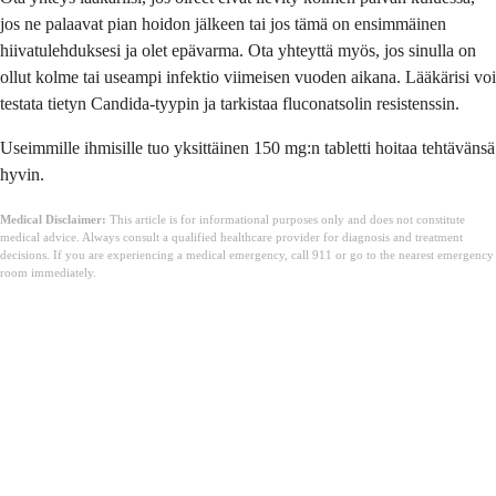
jos ne palaavat pian hoidon jälkeen tai jos tämä on ensimmäinen
hiivatulehduksesi ja olet epävarma. Ota yhteyttä myös, jos sinulla on
ollut kolme tai useampi infektio viimeisen vuoden aikana. Lääkärisi voi
testata tietyn Candida-tyypin ja tarkistaa fluconatsolin resistenssin.
Useimmille ihmisille tuo yksittäinen 150 mg:n tabletti hoitaa tehtävänsä
hyvin.
Medical Disclaimer:
This article is for informational purposes only and does not constitute
medical advice. Always consult a qualified healthcare provider for diagnosis and treatment
decisions. If you are experiencing a medical emergency, call 911 or go to the nearest emergency
room immediately.