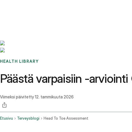
Benchmarks
Stories
FAQ
Sign up / Log in
HEALTH LIBRARY
Päästä varpaisiin -arviointi 
Viimeksi päivitetty
12. tammikuuta 2026
Etusivu
Terveysblogi
Head To Toe Assessment