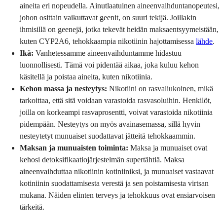
aineita eri nopeudella. Ainutlaatuinen aineenvaihduntanopeutesi,
johon osittain vaikuttavat geenit, on suuri tekijä. Joillakin
ihmisillä on geenejä, jotka tekevät heidän maksaentsyymeistään,
kuten CYP2A6, tehokkaampia nikotiinin hajottamisessa
lähde
.
Ikä:
Vanhetessamme aineenvaihduntamme hidastuu
luonnollisesti. Tämä voi pidentää aikaa, joka kuluu kehon
käsitellä ja poistaa aineita, kuten nikotiinia.
Kehon massa ja nesteytys:
Nikotiini on rasvaliukoinen, mikä
tarkoittaa, että sitä voidaan varastoida rasvasoluihin. Henkilöt,
joilla on korkeampi rasvaprosentti, voivat varastoida nikotiinia
pidempään. Nesteytys on myös avainasemassa, sillä hyvin
nesteytetyt munuaiset suodattavat jätteitä tehokkaammin.
Maksan ja munuaisten toiminta:
Maksa ja munuaiset ovat
kehosi detoksifikaatiojärjestelmän supertähtiä. Maksa
aineenvaihduttaa nikotiinin kotiniiniksi, ja munuaiset vastaavat
kotiniinin suodattamisesta verestä ja sen poistamisesta virtsan
mukana. Näiden elinten terveys ja tehokkuus ovat ensiarvoisen
tärkeitä.