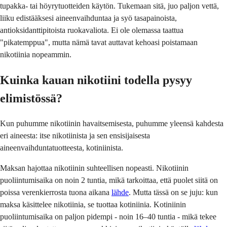
tupakka- tai höyrytuotteiden käytön. Tukemaan sitä, juo paljon vettä,
liiku edistääksesi aineenvaihduntaa ja syö tasapainoista,
antioksidanttipitoista ruokavaliota. Ei ole olemassa taattua
"pikatemppua", mutta nämä tavat auttavat kehoasi poistamaan
nikotiinia nopeammin.
Kuinka kauan nikotiini todella pysyy
elimistössä?
Kun puhumme nikotiinin havaitsemisesta, puhumme yleensä kahdesta
eri aineesta: itse nikotiinista ja sen ensisijaisesta
aineenvaihduntatuotteesta, kotiniinista.
Maksan hajottaa nikotiinin suhteellisen nopeasti. Nikotiinin
puoliintumisaika on noin 2 tuntia, mikä tarkoittaa, että puolet siitä on
poissa verenkierrosta tuona aikana
lähde
. Mutta tässä on se juju: kun
maksa käsittelee nikotiinia, se tuottaa kotiniinia. Kotiniinin
puoliintumisaika on paljon pidempi - noin 16–40 tuntia - mikä tekee