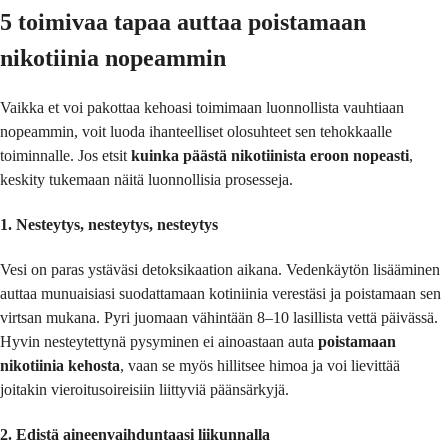
5 toimivaa tapaa auttaa poistamaan
nikotiinia nopeammin
Vaikka et voi pakottaa kehoasi toimimaan luonnollista vauhtiaan
nopeammin, voit luoda ihanteelliset olosuhteet sen tehokkaalle
toiminnalle. Jos etsit
kuinka päästä nikotiinista eroon nopeasti
,
keskity tukemaan näitä luonnollisia prosesseja.
1. Nesteytys, nesteytys, nesteytys
Vesi on paras ystäväsi detoksikaation aikana. Vedenkäytön lisääminen
auttaa munuaisiasi suodattamaan kotiniinia verestäsi ja poistamaan sen
virtsan mukana. Pyri juomaan vähintään 8–10 lasillista vettä päivässä.
Hyvin nesteytettynä pysyminen ei ainoastaan auta
poistamaan
nikotiinia kehosta
, vaan se myös hillitsee himoa ja voi lievittää
joitakin vieroitusoireisiin liittyviä päänsärkyjä.
2. Edistä aineenvaihduntaasi liikunnalla