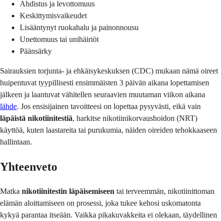
Ahdistus ja levottomuus
Keskittymisvaikeudet
Lisääntynyt ruokahalu ja painonnousu
Unettomuus tai unihäiriöt
Päänsärky
Sairauksien torjunta- ja ehkäisykeskuksen (CDC) mukaan nämä oireet
huipentuvat tyypillisesti ensimmäisten 3 päivän aikana lopettamisen
jälkeen ja laantuvat vähitellen seuraavien muutaman viikon aikana
lähde
. Jos ensisijainen tavoitteesi on lopettaa pysyvästi, eikä vain
läpäistä nikotiinitestiä
, harkitse nikotiinikorvaushoidon (NRT)
käyttöä, kuten laastareita tai purukumia, näiden oireiden tehokkaaseen
hallintaan.
Yhteenveto
Matka
nikotiinitestin läpäisemiseen
tai terveemmän, nikotiinittoman
elämän aloittamiseen on prosessi, joka tukee kehosi uskomatonta
kykyä parantaa itseään. Vaikka pikakuvakkeita ei olekaan, täydellinen