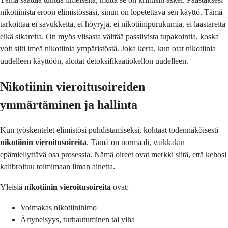
nikotiinista eroon elimistössäsi, sinun on lopetettava sen käyttö. Tämä
tarkoittaa ei savukkeita, ei höyryjä, ei nikotiinipurukumia, ei laastareita
eikä sikareita. On myös viisasta välttää passiivista tupakointia, koska
voit silti imeä nikotiinia ympäristöstä. Joka kerta, kun otat nikotiinia
uudelleen käyttöön, aloitat detoksifikaatiokellon uudelleen.
Nikotiinin vieroitusoireiden
ymmärtäminen ja hallinta
Kun työskentelet elimistösi puhdistamiseksi, kohtaat todennäköisesti
nikotiinin vieroitusoireita
. Tämä on normaali, vaikkakin
epämiellyttävä osa prosessia. Nämä oireet ovat merkki siitä, että kehosi
kalibroituu toimimaan ilman ainetta.
Yleisiä
nikotiinin vieroitusoireita
ovat:
Voimakas nikotiinihimo
Ärtyneisyys, turhautuminen tai viha