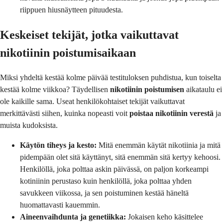
riippuen hiusnäytteen pituudesta.
Keskeiset tekijät, jotka vaikuttavat
nikotiinin poistumisaikaan
Miksi yhdeltä kestää kolme päivää testituloksen puhdistua, kun toiselta
kestää kolme viikkoa? Täydellisen
nikotiinin poistumisen
aikataulu ei
ole kaikille sama. Useat henkilökohtaiset tekijät vaikuttavat
merkittävästi siihen, kuinka nopeasti voit
poistaa nikotiinin verestä
ja
muista kudoksista.
Käytön tiheys ja kesto:
Mitä enemmän käytät nikotiinia ja mitä
pidempään olet sitä käyttänyt, sitä enemmän sitä kertyy kehoosi.
Henkilöllä, joka polttaa askin päivässä, on paljon korkeampi
kotiniinin perustaso kuin henkilöllä, joka polttaa yhden
savukkeen viikossa, ja sen poistuminen kestää häneltä
huomattavasti kauemmin.
Aineenvaihdunta ja genetiikka:
Jokaisen keho käsittelee