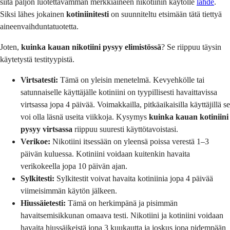
siitä paljon luotettavamman merkkiaineen nikotiinin käytölle
lähde
.
Siksi lähes jokainen
kotiniinitesti
on suunniteltu etsimään tätä tiettyä
aineenvaihduntatuotetta.
Joten,
kuinka kauan nikotiini pysyy elimistössä
? Se riippuu täysin
käytetystä testityypistä.
Virtsatesti:
Tämä on yleisin menetelmä. Kevyehkölle tai
satunnaiselle käyttäjälle kotiniini on tyypillisesti havaittavissa
virtsassa jopa 4 päivää. Voimakkailla, pitkäaikaisilla käyttäjillä se
voi olla läsnä useita viikkoja. Kysymys
kuinka kauan kotiniini
pysyy virtsassa
riippuu suuresti käyttötavoistasi.
Verikoe:
Nikotiini itsessään on yleensä poissa verestä 1–3
päivän kuluessa. Kotiniini voidaan kuitenkin havaita
verikokeella jopa 10 päivän ajan.
Sylkitesti:
Sylkitestit voivat havaita kotiniinia jopa 4 päivää
viimeisimmän käytön jälkeen.
Hiussäietesti:
Tämä on herkimpänä ja pisimmän
havaitsemisikkunan omaava testi. Nikotiini ja kotiniini voidaan
havaita hiussäikeistä jopa 3 kuukautta ja joskus jopa pidempään