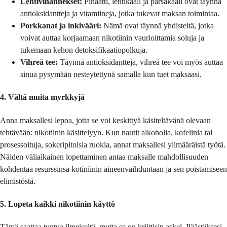
Lehtivihannekset:
Pinaatti, lehtikaali ja parsakaali ovat täynnä
antioksidantteja ja vitamiineja, jotka tukevat maksan toimintaa.
Porkkanat ja inkivääri:
Nämä ovat täynnä yhdisteitä, jotka
voivat auttaa korjaamaan nikotiinin vaurioittamia soluja ja
tukemaan kehon detoksifikaatiopolkuja.
Vihreä tee:
Täynnä antioksidantteja, vihreä tee voi myös auttaa
sinua pysymään nesteytettynä samalla kun tuet maksaasi.
4. Vältä muita myrkkyjä
Anna maksallesi lepoa, jotta se voi keskittyä käsiteltävänä olevaan
tehtävään: nikotiinin käsittelyyn. Kun nautit alkoholia, kofeiinia tai
prosessoituja, sokeripitoisia ruokia, annat maksallesi ylimääräistä työtä.
Näiden väliaikainen lopettaminen antaa maksalle mahdollisuuden
kohdentaa resurssinsa kotiniinin aineenvaihduntaan ja sen poistamiseen
elimistöstä.
5. Lopeta kaikki nikotiinin käyttö
Tämä saattaa tuntua ilmeiseltä, mutta se on kriittisin askel. Päästäksesi