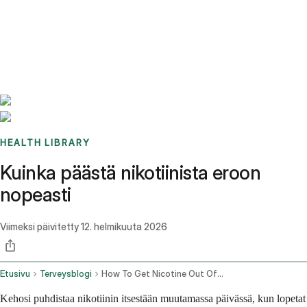
Benchmarks
Stories
FAQ
Sign up / Log in
HEALTH LIBRARY
Kuinka päästä nikotiinista eroon
nopeasti
Viimeksi päivitetty
12. helmikuuta 2026
Etusivu
Terveysblogi
How To Get Nicotine Out Of Your System Fast
Kehosi puhdistaa nikotiinin itsestään muutamassa päivässä, kun lopetat