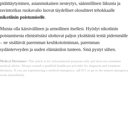
pidättäytyminen, asianmukainen nesteytys, säännöllinen liikunta ja
ravintorikas ruokavalio luovat täydelliset olosuhteet tehokkaalle
nikotiinin poistumiselle
.
Muista olla kärsivällinen ja armollinen itsellesi. Hyödyt nikotiinin
poistamisesta elimistöstäsi ulottuvat paljon yksittäistä testiä pidemmälle
– ne sisältävät paremman keuhkotoiminnan, paremman
sydänterveyden ja uuden elämänilon tunteen. Sinä pystyt siihen.
Medical Disclaimer:
This article is for informational purposes only and does not constitute
medical advice. Always consult a qualified healthcare provider for diagnosis and treatment
decisions. If you are experiencing a medical emergency, call 911 or go to the nearest emergency
room immediately.