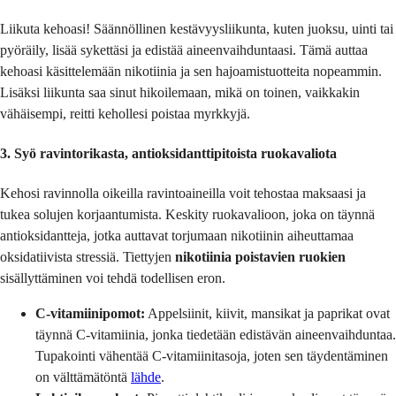
Liikuta kehoasi! Säännöllinen kestävyysliikunta, kuten juoksu, uinti tai
pyöräily, lisää sykettäsi ja edistää aineenvaihduntaasi. Tämä auttaa
kehoasi käsittelemään nikotiinia ja sen hajoamistuotteita nopeammin.
Lisäksi liikunta saa sinut hikoilemaan, mikä on toinen, vaikkakin
vähäisempi, reitti kehollesi poistaa myrkkyjä.
3. Syö ravintorikasta, antioksidanttipitoista ruokavaliota
Kehosi ravinnolla oikeilla ravintoaineilla voit tehostaa maksaasi ja
tukea solujen korjaantumista. Keskity ruokavalioon, joka on täynnä
antioksidantteja, jotka auttavat torjumaan nikotiinin aiheuttamaa
oksidatiivista stressiä. Tiettyjen
nikotiinia poistavien ruokien
sisällyttäminen voi tehdä todellisen eron.
C-vitamiinipomot:
Appelsiinit, kiivit, mansikat ja paprikat ovat
täynnä C-vitamiinia, jonka tiedetään edistävän aineenvaihduntaa.
Tupakointi vähentää C-vitamiinitasoja, joten sen täydentäminen
on välttämätöntä
lähde
.