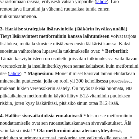
varastoimaan rasvaa, erityisesti vatsan ympärille (
lähde
). Luo
rentouttava iltarutiini ja vähennä ruutuaikaa tuntia ennen
nukkumaanmenoa.
3. Harkitse strategisia lisäravinteita (lääkärin hyväksynnällä)
Tietyt
lisäravinteet metformiinin kanssa laihtumiseen
voivat tarjota
lisätukea, mutta keskustele niistä
aina
ensin lääkärisi kanssa. Kaksi
suosittua vaihtoehtoa lupaavalla tutkimuksella ovat: *
Berberiini:
Tämän kasviyhdisteen on osoitettu joissakin tutkimuksissa vaikuttavan
verensokeriin ja insuliiniherkkyyteen samankaltaisesti kuin metformiini
itse (
lähde
). *
Magnesium:
Monet ihmiset kärsivät tämän elintärkeän
mineraalin puutteesta, jolla on rooli yli 300 kehollisessa prosessissa,
mukaan lukien verensokerin säätely. On myös tärkeää huomata, että
pitkäaikainen metformiinin käyttö liittyy B12-vitamiinin puutoksen
riskiin, joten kysy lääkäriltäsi, pitäisikö sinun ottaa B12-lisää.
4. Hallitse sivuvaikutuksia ennakoivasti
Yleisin este metformiinin
noudattamiselle ovat sen ruoansulatuskanavan sivuvaikutukset. Älä
vain kärsi niistä! *
Ota metformiini aina aterian yhteydessä
,
mieluiten suurimman ateriasi, puskurina sen vaikutuksille vatsaan. *