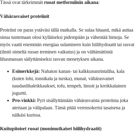
Tässä ovat tärkeimmät
ruoat metformiinin aikana
:
Vähärasvaiset proteiinit
Proteiini on paras ystäväsi tällä matkalla. Se sulaa hitaasti, mikä auttaa
sinua tuntemaan olosi kylläiseksi pidempään ja vähentää himoja. Se
myös vaatii enemmän energiaa sulamiseen kuin hiilihydraatit tai rasvat
(ilmiö nimeltä ruoan terminen vaikutus) ja on välttämätöntä
lihasmassan säilyttämiseksi rasvan menetyksen aikana.
Esimerkkejä:
Nahaton kanan- tai kalkkunanrintaliha, kala
(kuten lohi, tonnikala ja turska), munat, vähärasvaiset
naudanlihaleikkaukset, tofu, tempeh, linssit ja kreikkalainen
jogurtti.
Pro-vinkki:
Pyri sisällyttämään vähärasvaista proteiinia joka
ateriaan ja välipalaan. Tämä pitää verensokerisi tasaisena ja
nälkäsi kurissa.
Kuitupitoiset ruoat (monimutkaiset hiilihydraatit)