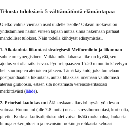
Tehosta tuloksiasi: 5 välttämätöntä elämäntapaa
Oletko valmis viemään asiat uudelle tasolle? Oikean ruokavalion
yhdistäminen näihin viiteen tapaan auttaa sinua näkemään parhaat
mahdolliset tulokset. Näin todella kiihdytät edistymistäsi.
1. Aikatauluta liikuntasi strategisesti
Metformiinin ja liikunnan
suhde on synergistinen. Vaikka mikä tahansa liike on hyvää, sen
ajoitus voi olla ratkaisevaa. Pyri reippaaseen 15-20 minuutin kävelyyn
heti suurimpien aterioiden jälkeen. Tämä käytäntö, joka tunnetaan
postprandiaalina liikuntana, auttaa lihaksiasi imemään välittömästi
aterian glukoosin, estäen sitä nostamasta verensokeritasoasi
merkittävästi (
lähde
).
2. Priorisoi laadukas uni
Älä koskaan aliarvioi hyvän yön levon
voimaa. Huono uni (alle 7-8 tuntia) nostaa stressihormoniasi, kortisolia,
pilviin. Korkeat kortisolipitoisuudet voivat lisätä ruokahalua, laukaista
himoja sokeripitoisiin ja rasvaisiin ruokiin ja rohkaista kehoasi