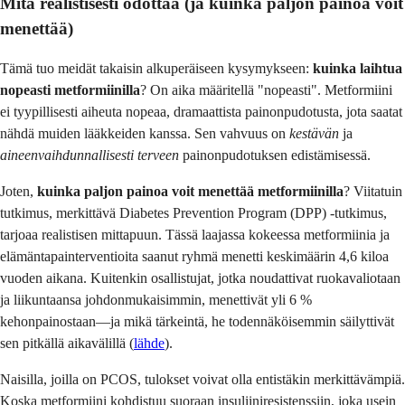
Mitä realistisesti odottaa (ja kuinka paljon painoa voit
menettää)
Tämä tuo meidät takaisin alkuperäiseen kysymykseen:
kuinka laihtua
nopeasti metformiinilla
? On aika määritellä "nopeasti". Metformiini
ei tyypillisesti aiheuta nopeaa, dramaattista painonpudotusta, jota saatat
nähdä muiden lääkkeiden kanssa. Sen vahvuus on
kestävän
ja
aineenvaihdunnallisesti terveen
painonpudotuksen edistämisessä.
Joten,
kuinka paljon painoa voit menettää metformiinilla
? Viitatuin
tutkimus, merkittävä Diabetes Prevention Program (DPP) -tutkimus,
tarjoaa realistisen mittapuun. Tässä laajassa kokeessa metformiinia ja
elämäntapainterventioita saanut ryhmä menetti keskimäärin 4,6 kiloa
vuoden aikana. Kuitenkin osallistujat, jotka noudattivat ruokavaliotaan
ja liikuntaansa johdonmukaisimmin, menettivät yli 6 %
kehonpainostaan—ja mikä tärkeintä, he todennäköisemmin säilyttivät
sen pitkällä aikavälillä (
lähde
).
Naisilla, joilla on PCOS, tulokset voivat olla entistäkin merkittävämpiä.
Koska metformiini kohdistuu suoraan insuliiniresistenssiin, joka usein