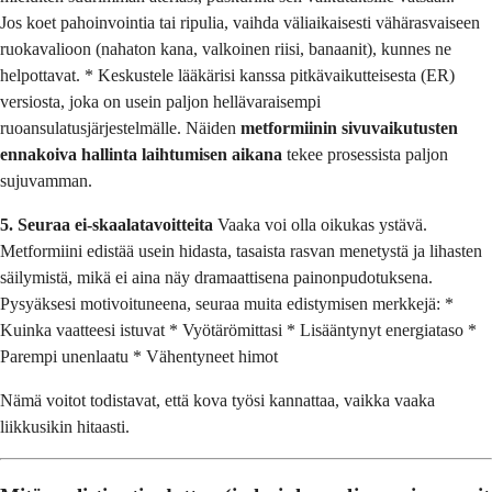
Jos koet pahoinvointia tai ripulia, vaihda väliaikaisesti vähärasvaiseen
ruokavalioon (nahaton kana, valkoinen riisi, banaanit), kunnes ne
helpottavat. * Keskustele lääkärisi kanssa pitkävaikutteisesta (ER)
versiosta, joka on usein paljon hellävaraisempi
ruoansulatusjärjestelmälle. Näiden
metformiinin sivuvaikutusten
ennakoiva hallinta laihtumisen aikana
tekee prosessista paljon
sujuvamman.
5. Seuraa ei-skaalatavoitteita
Vaaka voi olla oikukas ystävä.
Metformiini edistää usein hidasta, tasaista rasvan menetystä ja lihasten
säilymistä, mikä ei aina näy dramaattisena painonpudotuksena.
Pysyäksesi motivoituneena, seuraa muita edistymisen merkkejä: *
Kuinka vaatteesi istuvat * Vyötärömittasi * Lisääntynyt energiataso *
Parempi unenlaatu * Vähentyneet himot
Nämä voitot todistavat, että kova työsi kannattaa, vaikka vaaka
liikkusikin hitaasti.