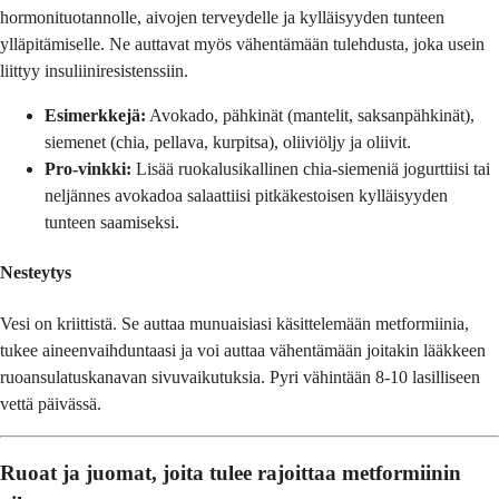
hormonituotannolle, aivojen terveydelle ja kylläisyyden tunteen
ylläpitämiselle. Ne auttavat myös vähentämään tulehdusta, joka usein
liittyy insuliiniresistenssiin.
Esimerkkejä:
Avokado, pähkinät (mantelit, saksanpähkinät),
siemenet (chia, pellava, kurpitsa), oliiviöljy ja oliivit.
Pro-vinkki:
Lisää ruokalusikallinen chia-siemeniä jogurttiisi tai
neljännes avokadoa salaattiisi pitkäkestoisen kylläisyyden
tunteen saamiseksi.
Nesteytys
Vesi on kriittistä. Se auttaa munuaisiasi käsittelemään metformiinia,
tukee aineenvaihduntaasi ja voi auttaa vähentämään joitakin lääkkeen
ruoansulatuskanavan sivuvaikutuksia. Pyri vähintään 8-10 lasilliseen
vettä päivässä.
Ruoat ja juomat, joita tulee rajoittaa metformiinin