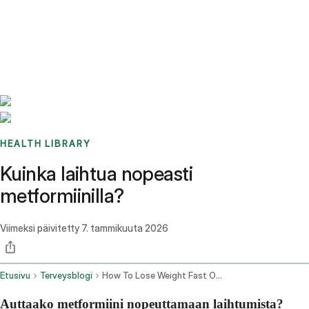
Benchmarks
Stories
FAQ
Sign up / Log in
HEALTH LIBRARY
Kuinka laihtua nopeasti
metformiinilla?
Viimeksi päivitetty
7. tammikuuta 2026
Etusivu
Terveysblogi
How To Lose Weight Fast On Metformin
Auttaako metformiini nopeuttamaan laihtumista?