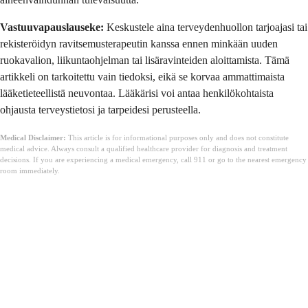
Vastuuvapauslauseke:
Keskustele aina terveydenhuollon tarjoajasi tai
rekisteröidyn ravitsemusterapeutin kanssa ennen minkään uuden
ruokavalion, liikuntaohjelman tai lisäravinteiden aloittamista. Tämä
artikkeli on tarkoitettu vain tiedoksi, eikä se korvaa ammattimaista
lääketieteellistä neuvontaa. Lääkärisi voi antaa henkilökohtaista
ohjausta terveystietosi ja tarpeidesi perusteella.
Medical Disclaimer:
This article is for informational purposes only and does not constitute
medical advice. Always consult a qualified healthcare provider for diagnosis and treatment
decisions. If you are experiencing a medical emergency, call 911 or go to the nearest emergency
room immediately.