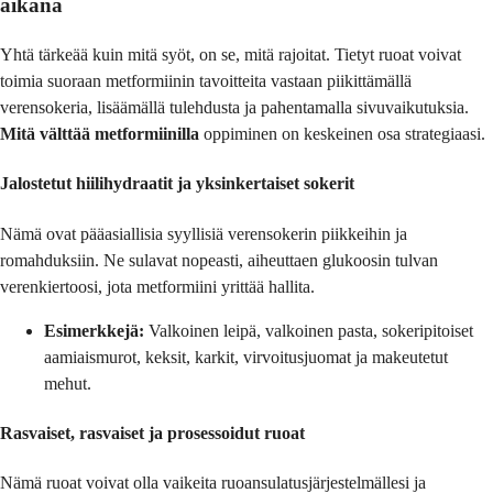
aikana
Yhtä tärkeää kuin mitä syöt, on se, mitä rajoitat. Tietyt ruoat voivat
toimia suoraan metformiinin tavoitteita vastaan piikittämällä
verensokeria, lisäämällä tulehdusta ja pahentamalla sivuvaikutuksia.
Mitä välttää metformiinilla
oppiminen on keskeinen osa strategiaasi.
Jalostetut hiilihydraatit ja yksinkertaiset sokerit
Nämä ovat pääasiallisia syyllisiä verensokerin piikkeihin ja
romahduksiin. Ne sulavat nopeasti, aiheuttaen glukoosin tulvan
verenkiertoosi, jota metformiini yrittää hallita.
Esimerkkejä:
Valkoinen leipä, valkoinen pasta, sokeripitoiset
aamiaismurot, keksit, karkit, virvoitusjuomat ja makeutetut
mehut.
Rasvaiset, rasvaiset ja prosessoidut ruoat
Nämä ruoat voivat olla vaikeita ruoansulatusjärjestelmällesi ja