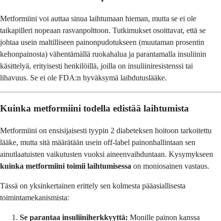
Metformiini voi auttaa sinua laihtumaan hieman, mutta se ei ole
taikapilleri nopeaan rasvanpolttoon. Tutkimukset osoittavat, että se
johtaa usein maltilliseen painonpudotukseen (muutaman prosentin
kehonpainosta) vähentämällä ruokahalua ja parantamalla insuliinin
käsittelyä, erityisesti henkilöillä, joilla on insuliiniresistenssi tai
lihavuus. Se ei ole FDA:n hyväksymä laihdutuslääke.
Kuinka metformiini todella edistää laihtumista
Metformiini on ensisijaisesti tyypin 2 diabeteksen hoitoon tarkoitettu
lääke, mutta sitä määrätään usein off-label painonhallintaan sen
ainutlaatuisten vaikutusten vuoksi aineenvaihduntaan. Kysymykseen
kuinka metformiini toimii laihtumisessa
on moniosainen vastaus.
Tässä on yksinkertainen erittely sen kolmesta pääasiallisesta
toimintamekanismista:
Se parantaa insuliiniherkkyyttä:
Monille painon kanssa