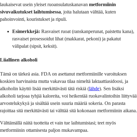
laukaisevat usein yleiset ruoansulatuskanavan
metformiinin
sivuvaikutukset laihtumisessa
, joita halutaan välttää, kuten
pahoinvointi, kouristukset ja ripuli.
Esimerkkejä:
Rasvaiset ruoat (ranskanperunat, paistettu kana),
rasvaiset prosessoidut lihat (makkarat, pekoni) ja pakatut
välipalat (sipsit, keksit).
Liiallinen alkoholi
Tämä on tärkeä asia. FDA on asettanut metformiinille varoituksen
koskien harvinaista mutta vakavaa tilaa nimeltä laktaattiasidoosi, ja
alkoholin käyttö lisää merkittävästi tätä riskiä (
lähde
). Sen lisäksi
alkoholi tarjoaa tyhjiä kaloreita, voi heikentää ruokavalintoihin liittyvää
arvostelukykyä ja sisältää usein suuria määriä sokeria. On parasta
rajoittaa sitä merkittävästi tai välttää sitä kokonaan metformiinin aikana.
Välttämällä näitä tuotteita et vain tue laihtumistasi; teet myös
metformiinin ottamisesta paljon mukavampaa.