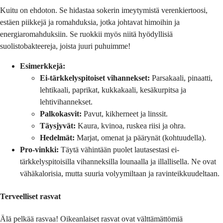
Kuitu on ehdoton. Se hidastaa sokerin imeytymistä verenkiertoosi,
estäen piikkejä ja romahduksia, jotka johtavat himoihin ja
energiaromahduksiin. Se ruokkii myös niitä hyödyllisiä
suolistobakteereja, joista juuri puhuimme!
Esimerkkejä:
Ei-tärkkelyspitoiset vihannekset:
Parsakaali, pinaatti,
lehtikaali, paprikat, kukkakaali, kesäkurpitsa ja
lehtivihannekset.
Palkokasvit:
Pavut, kikherneet ja linssit.
Täysjyvät:
Kaura, kvinoa, ruskea riisi ja ohra.
Hedelmät:
Marjat, omenat ja päärynät (kohtuudella).
Pro-vinkki:
Täytä vähintään puolet lautasestasi ei-
tärkkelyspitoisilla vihanneksilla lounaalla ja illallisella. Ne ovat
vähäkalorisia, mutta suuria volyymiltaan ja ravinteikkuudeltaan.
Terveelliset rasvat
Älä pelkää rasvaa! Oikeanlaiset rasvat ovat välttämättömiä