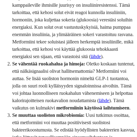
kamppaileville ihmisille juurisyy on insuliiniresistenssi. Tämä
tarkoittaa, että kehosi solut eivät reagoi kunnolla insuliiniin,
hormoniin, joka kuljettaa sokeria (glukoosia) verestäsi soluihin
energiaksi. Kun solut ovat vastustuskykyisiä, haima pumppaa
enemmän insuliinia, ja ylimääräinen sokeri varastoituu rasvana.
Metformiini tekee soluistasi jälleen herkempiä insuliinille, mikä
tarkoittaa, että kehosi voi käyttää glukoosia tehokkaasti
energiaksi sen sijaan, että varastoisi sitä (
lähde
).
Se vähentää ruokahalua ja himoja:
Oletko koskaan tuntenut,
että nälkäsignaalisi olivat hallitsemattomia? Metformiini voi
auttaa. Se lisää suoliston hormonin nimeltä GLP-1 tuotantoa,
jolla on suuri rooli kylläisyyden signaloinnissa aivoihin. Tämä
voi johtaa luonnolliseen ruokahalun vähenemiseen ja helpottaa
kalorirajoitteisen ruokavalion noudattamista (
lähde
). Tämä
vaikutus on kulmakivi
metformiinin käytössä laihtumiseen
.
Se muuttaa suoliston mikrobiomia:
Uusi tutkimus osoittaa,
että metformiini voi muuttaa positiivisesti suolistosi
bakteerikoostumusta. Se edistää hyödyllisten bakteerien kasvua,