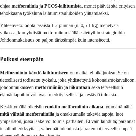
ohjaa
metformiinia ja PCOS-laihtumista
, monet pitävät sitä erityisen
tehokkaana työkaluna laihtumistaulukoiden ylittämiseksi.
Yhteenveto: odota tasaista 1-2 punnan (n. 0,5-1 kg) menetystä
viikossa, kun yhdistät metformiinin täällä esitettyihin strategioihin.
Johdonmukaisuus on paljon tärkeämpää kuin intensiteetti.
Polkusi eteenpäin
Metformiinin käyttö laihtumiseen
on matka, ei pikajuoksu. Se on
tieteellisesti todistettu työkalu, joka yhdistettynä kokonaisruokavalioon,
johdonmukaiseen
metformiiniin ja liikuntaan
sekä terveellisiin
elämäntapoihin voi avata merkityksellisiä ja kestäviä tuloksia.
Keskittymällä oikeisiin
ruokiin metformiinin aikana
, ymmärtämällä
mitä välttää metformiinilla
ja omaksumalla tukevia tapoja, luot
ympäristön, jossa lääke voi toimia parhaiten. Et vain laihduta; parannat
insuliiniherkkyyttäsi, vähennät tulehdusta ja rakennat terveellisempää
aineenvaihdunnan tulevaisuutta.