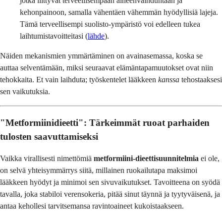
jotka liittyvät terveellisempään aineenvaihduntaan ja
kehonpainoon, samalla vähentäen vähemmän hyödyllisiä lajeja.
Tämä terveellisempi suolisto-ympäristö voi edelleen tukea
laihtumistavoitteitasi (
lähde
).
Näiden mekanismien ymmärtäminen on avainasemassa, koska se
auttaa selventämään, miksi seuraavat elämäntapamuutokset ovat niin
tehokkaita. Et vain laihduta; työskentelet lääkkeen
kanssa
tehostaaksesi
sen vaikutuksia.
"Metformiinidieetti": Tärkeimmät ruoat parhaiden
tulosten saavuttamiseksi
Vaikka virallisesti nimettömiä
metformiini-dieettisuunnitelmia
ei ole,
on selvä yhteisymmärrys siitä, millainen ruokailutapa maksimoi
lääkkeen hyödyt ja minimoi sen sivuvaikutukset. Tavoitteena on syödä
tavalla, joka stabiloi verensokeria, pitää sinut täynnä ja tyytyväisenä, ja
antaa kehollesi tarvitsemansa ravintoaineet kukoistaakseen.