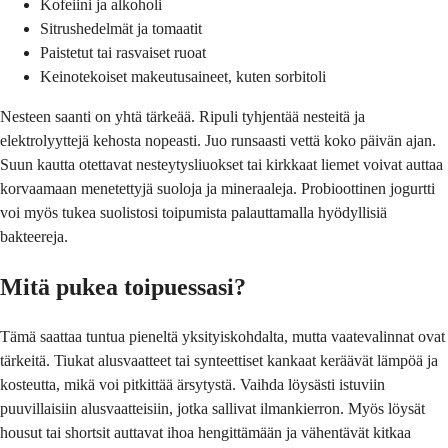
Kofeiini ja alkoholi
Sitrushedelmät ja tomaatit
Paistetut tai rasvaiset ruoat
Keinotekoiset makeutusaineet, kuten sorbitoli
Nesteen saanti on yhtä tärkeää. Ripuli tyhjentää nesteitä ja
elektrolyyttejä kehosta nopeasti. Juo runsaasti vettä koko päivän ajan.
Suun kautta otettavat nesteytysliuokset tai kirkkaat liemet voivat auttaa
korvaamaan menetettyjä suoloja ja mineraaleja. Probioottinen jogurtti
voi myös tukea suolistosi toipumista palauttamalla hyödyllisiä
bakteereja.
Mitä pukea toipuessasi?
Tämä saattaa tuntua pieneltä yksityiskohdalta, mutta vaatevalinnat ovat
tärkeitä. Tiukat alusvaatteet tai synteettiset kankaat keräävät lämpöä ja
kosteutta, mikä voi pitkittää ärsytystä. Vaihda löysästi istuviin
puuvillaisiin alusvaatteisiin, jotka sallivat ilmankierron. Myös löysät
housut tai shortsit auttavat ihoa hengittämään ja vähentävät kitkaa