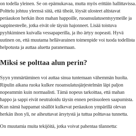
on todella yleinen. Se on epämukavaa, mutta myös erittäin hallittavissa.
Polttelu johtuu yleensä siitä, että tiheät, löysät ulosteet altistavat
peräaukon herkän ihon mahan happoille, ruoansulatusentsyymeille ja
sappinesteelle, jotka eivät ole täysin hajonneet. Lisää toistuva
pyyhkiminen kuivalla vessapaperilla, ja iho ärtyy nopeasti. Hyvä
uutinen on, että muutama hellävarainen toimenpide voi tuoda todellista
helpotusta ja auttaa aluetta paranemaan.
Miksi se polttaa alun perin?
Syyn ymmärtäminen voi auttaa sinua tuntemaan vähemmän huolta.
Ripulin aikana ruoka kulkee ruoansulatusjärjestelmän läpi paljon
nopeammin kuin normaalisti. Tämä nopeus tarkoittaa, että mahan
happo ja sappi eivät neutraloidu täysin ennen peräsuoleen saapumista.
Kun nämä happamat sisällöt kulkevat peräaukon ympärillä olevan
herkän ihon yli, ne aiheuttavat ärsytystä ja tuttua polttavaa tunnetta.
On muutamia muita tekijöitä, jotka voivat pahentaa tilannetta: