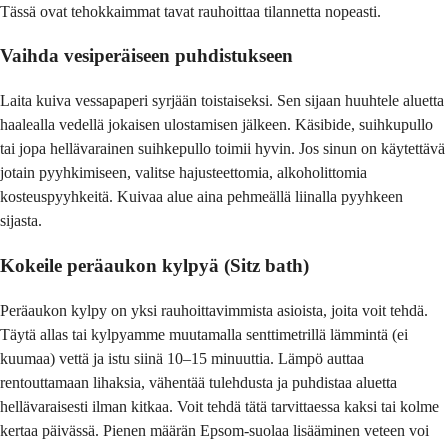
Tässä ovat tehokkaimmat tavat rauhoittaa tilannetta nopeasti.
Vaihda vesiperäiseen puhdistukseen
Laita kuiva vessapaperi syrjään toistaiseksi. Sen sijaan huuhtele aluetta
haalealla vedellä jokaisen ulostamisen jälkeen. Käsibide, suihkupullo
tai jopa hellävarainen suihkepullo toimii hyvin. Jos sinun on käytettävä
jotain pyyhkimiseen, valitse hajusteettomia, alkoholittomia
kosteuspyyhkeitä. Kuivaa alue aina pehmeällä liinalla pyyhkeen
sijasta.
Kokeile peräaukon kylpyä (Sitz bath)
Peräaukon kylpy on yksi rauhoittavimmista asioista, joita voit tehdä.
Täytä allas tai kylpyamme muutamalla senttimetrillä lämmintä (ei
kuumaa) vettä ja istu siinä 10–15 minuuttia. Lämpö auttaa
rentouttamaan lihaksia, vähentää tulehdusta ja puhdistaa aluetta
hellävaraisesti ilman kitkaa. Voit tehdä tätä tarvittaessa kaksi tai kolme
kertaa päivässä. Pienen määrän Epsom-suolaa lisääminen veteen voi