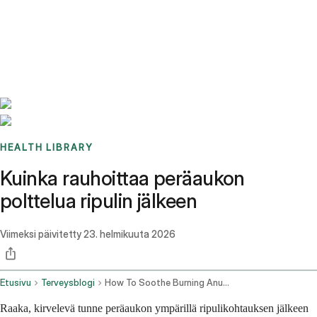
Benchmarks
Stories
FAQ
Sign up / Log in
HEALTH LIBRARY
Kuinka rauhoittaa peräaukon
polttelua ripulin jälkeen
Viimeksi päivitetty
23. helmikuuta 2026
Etusivu
Terveysblogi
How To Soothe Burning Anus After Diarrhea
Raaka, kirvelevä tunne peräaukon ympärillä ripulikohtauksen jälkeen