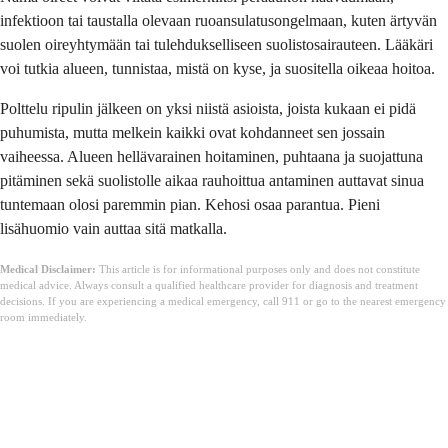
infektioon tai taustalla olevaan ruoansulatusongelmaan, kuten ärtyvän
suolen oireyhtymään tai tulehdukselliseen suolistosairauteen. Lääkäri
voi tutkia alueen, tunnistaa, mistä on kyse, ja suositella oikeaa hoitoa.
Polttelu ripulin jälkeen on yksi niistä asioista, joista kukaan ei pidä
puhumista, mutta melkein kaikki ovat kohdanneet sen jossain
vaiheessa. Alueen hellävarainen hoitaminen, puhtaana ja suojattuna
pitäminen sekä suolistolle aikaa rauhoittua antaminen auttavat sinua
tuntemaan olosi paremmin pian. Kehosi osaa parantua. Pieni
lisähuomio vain auttaa sitä matkalla.
Medical Disclaimer:
This article is for informational purposes only and does not constitute
medical advice. Always consult a qualified healthcare provider for diagnosis and treatment
decisions. If you are experiencing a medical emergency, call 911 or go to the nearest emergency
room immediately.