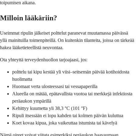
toipumisen aikana.
Milloin lääkäriin?
Useimmat ripulin jälkeiset polttelut paranevat muutamassa päivässä
yllä mainituilla toimenpiteillä. On kuitenkin tilanteita, joissa on tärkeää
hakea lääketieteellistä neuvontaa.
Ota yhteyttä terveydenhuollon tarjoajaasi, jos:
polttelu tai kipu kestää yli viisi–seitsemän päivää kotihoidosta
huolimatta
Huomaat verta ulosteessasi tai vessapaperilla
Alueella on mätää, epätavallista vuotoa tai merkkejä infektiosta
peräaukon ympärillä
Kehittyy kuumetta yli 38,3 °C (101 °F)
Ripuli itsessään ei lopu kahden tai kolmen päivän kuluttua
Koet kovaa kipua, joka vaikeuttaa istumista tai kävelyä
Nämä oireet voivat viitata esimerkiksi peräaukon haavaumaan,