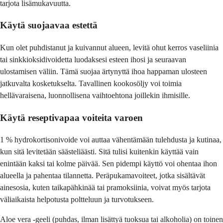
tarjota lisämukavuutta.
Käytä suojaavaa estettä
Kun olet puhdistanut ja kuivannut alueen, levitä ohut kerros vaseliinia
tai sinkkioksidivoidetta luodaksesi esteen ihosi ja seuraavan
ulostamisen väliin. Tämä suojaa ärtynyttä ihoa happaman ulosteen
jatkuvalta kosketukselta. Tavallinen kookosöljy voi toimia
hellävaraisena, luonnollisena vaihtoehtona joillekin ihmisille.
Käytä reseptivapaa voiteita varoen
1 % hydrokortisonivoide voi auttaa vähentämään tulehdusta ja kutinaa,
kun sitä levitetään säästeliäästi. Sitä tulisi kuitenkin käyttää vain
enintään kaksi tai kolme päivää. Sen pidempi käyttö voi ohentaa ihon
alueella ja pahentaa tilannetta. Peräpukamavoiteet, jotka sisältävät
ainesosia, kuten taikapähkinää tai pramoksiinia, voivat myös tarjota
väliaikaista helpotusta poltteluun ja turvotukseen.
Aloe vera -geeli (puhdas, ilman lisättyä tuoksua tai alkoholia) on toinen