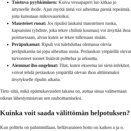
Toistuva pyyhkiminen:
Kuiva vessapaperi luo kitkaa jo
ärtyneelle iholle. Ajan myötä tämä voi aiheuttaa pieniä repeämiä,
joita kutsutaan mikrovaurioiksi.
Mausteiset ruoat:
Jos ripulisi laukaisi mausteinen ruoka,
kapsaisiini (yhdiste, joka tekee chilistä kuumaa) voi ärsyttää ihoa
poistuessaan, aivan kuten se tekee tullessaan sisään.
Peräpukamat:
Ripuli voi tulehduttaa olemassa olevia
peräpukamia tai jopa aiheuttaa uusia. Peräaukon ympärillä olevat
turvonneet suonet lisäävät polttelua ja arkuutta.
Aiemmat iho-ongelmat:
Tilat, kuten ekseema tai sieni-infektiot,
voivat tehdä peräaukon ympärillä olevan ihon alttiimmaksi
ärsytykselle ripulin aikana.
Tieto siitä, mikä epämukavuuden takana on, auttaa sinua valitsemaan
oikean lähestymistavan sen rauhoittamiseksi.
Kuinka voit saada välittömän helpotuksen?
Kun polttelu on pahimmillaan, hellävarainen hoito on kaiken a ja o.