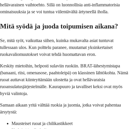
hellävarainen vaihtoehto. Sillä on luonnollisia anti-inflammatorisia
ominaisuuksia ja se voi tuntua viilentävältä ärtyneellä iholla.
Mitä syödä ja juoda toipumisen aikana?
Se, mitä syöt, vaikuttaa siihen, kuinka mukavalta asiat tuntuvat
tullessaan ulos. Kun polttelu paranee, muutamat yksinkertaiset
ruokavaliomuutokset voivat tehdä huomattavan eron.
Keskity mietoihin, helposti sulaviin ruokiin. BRAT-lähestymistapa
(banaani, riisi, omenasose, paahtoleipä) on klassinen lähtökohta. Nämä
ruoat auttavat kiinteyttämään ulostetta ja ovat hellävaraisia
ruoansulatusjärjestelmälle. Kaurapuuro ja tavalliset keksi ovat myös
hyviä valintoja.
Samaan aikaan yritä välttää ruokia ja juomia, jotka voivat pahentaa
ärsytystä:
Mausteiset ruoat ja chilikastikkeet