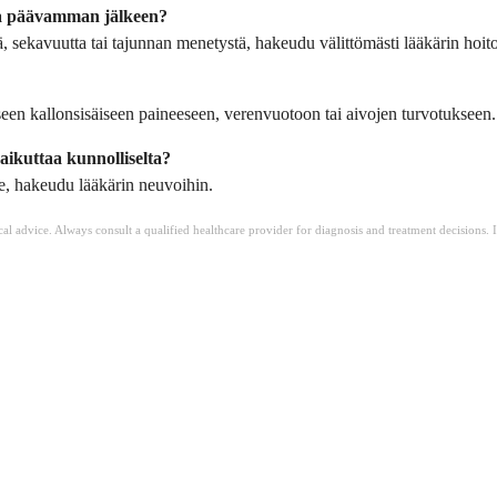
taa päävamman jälkeen?
ä, sekavuutta tai tajunnan menetystä, hakeudu välittömästi lääkärin hoit
seen kallonsisäiseen paineeseen, verenvuotoon tai aivojen turvotukseen.
aikuttaa kunnolliselta?
nee, hakeudu lääkärin neuvoihin.
ical advice. Always consult a qualified healthcare provider for diagnosis and treatment decisions