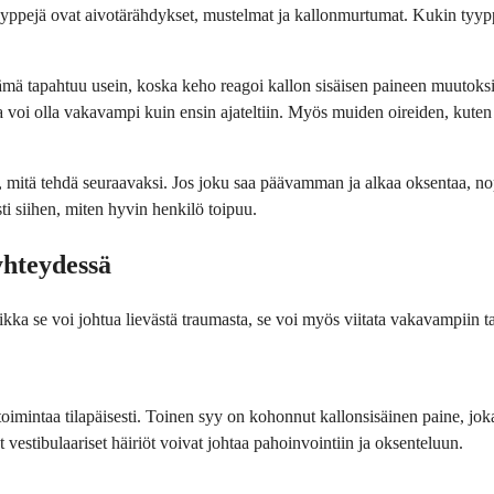
yyppejä ovat aivotärähdykset, mustelmat ja kallonmurtumat. Kukin tyyppi
mä tapahtuu usein, koska keho reagoi kallon sisäisen paineen muutoksi
 voi olla vakavampi kuin ensin ajateltiin. Myös muiden oireiden, kute
tää, mitä tehdä seuraavaksi. Jos joku saa päävamman ja alkaa oksentaa,
i siihen, miten hyvin henkilö toipuu.
hteydessä
kka se voi johtua lievästä traumasta, se voi myös viitata vakavampiin t
toimintaa tilapäisesti. Toinen syy on kohonnut kallonsisäinen paine, jok
 vestibulaariset häiriöt voivat johtaa pahoinvointiin ja oksenteluun.