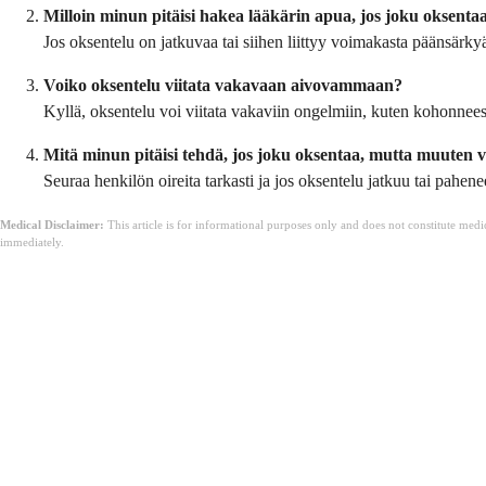
Milloin minun pitäisi hakea lääkärin apua, jos joku oksen
Jos oksentelu on jatkuvaa tai siihen liittyy voimakasta päänsärky
Voiko oksentelu viitata vakavaan aivovammaan?
Kyllä, oksentelu voi viitata vakaviin ongelmiin, kuten kohonnee
Mitä minun pitäisi tehdä, jos joku oksentaa, mutta muuten v
Seuraa henkilön oireita tarkasti ja jos oksentelu jatkuu tai pahe
Medical Disclaimer:
This article is for informational purposes only and does not constitute med
immediately.