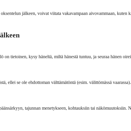
et oksentelun jälkeen, voivat viitata vakavampaan aivovammaan, kuten 
jälkeen
on tietoinen, kysy häneltä, miltä hänestä tuntuu, ja seuraa hänen oireit
mistä, ellei se ole ehdottoman välttämätöntä (esim. välittömässä vaaras
een päänsärkyyn, tajunnan menetykseen, kohtauksiin tai näkömuutoksiin