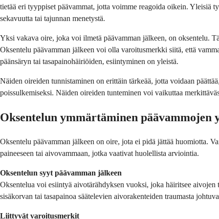
tietää eri tyyppiset päävammat, jotta voimme reagoida oikein. Yleisiä t
sekavuutta tai tajunnan menetystä.
Yksi vakava oire, joka voi ilmetä päävamman jälkeen, on oksentelu. Tä
Oksentelu päävamman jälkeen voi olla varoitusmerkki siitä, että vamma
päänsäryn tai tasapainohäiriöiden, esiintyminen on yleistä.
Näiden oireiden tunnistaminen on erittäin tärkeää, jotta voidaan päät
poissulkemiseksi. Näiden oireiden tunteminen voi vaikuttaa merkittäväst
Oksentelun ymmärtäminen päävammojen y
Oksentelu päävamman jälkeen on oire, jota ei pidä jättää huomiotta. Vai
paineeseen tai aivovammaan, jotka vaativat huolellista arviointia.
Oksentelun syyt päävamman jälkeen
Oksentelua voi esiintyä aivotärähdyksen vuoksi, joka häiritsee aivojen 
sisäkorvan tai tasapainoa säätelevien aivorakenteiden traumasta johtuvat
Liittyvät varoitusmerkit