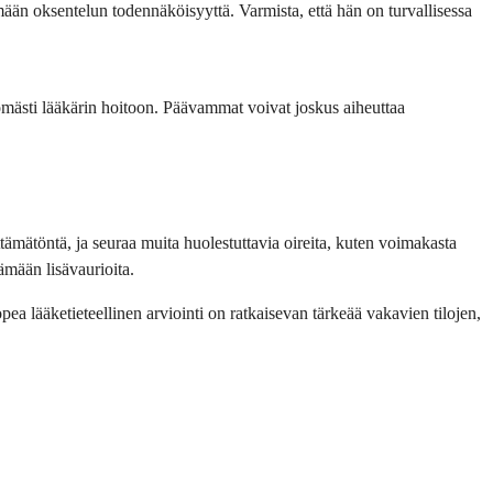
än oksentelun todennäköisyyttä. Varmista, että hän on turvallisessa
tömästi lääkärin hoitoon. Päävammat voivat joskus aiheuttaa
ttämätöntä, ja seuraa muita huolestuttavia oireita, kuten voimakasta
mään lisävaurioita.
pea lääketieteellinen arviointi on ratkaisevan tärkeää vakavien tilojen,