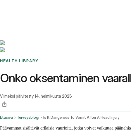
Benchmarks
Stories
FAQ
Sign up / Log in
HEALTH LIBRARY
Onko oksentaminen vaaral
Viimeksi päivitetty
14. helmikuuta 2025
Etusivu
Terveysblogi
Is It Dangerous To Vomit After A Head Injury
Päävammat sisältävät erilaisia vaurioita, jotka voivat vaikuttaa päänahk