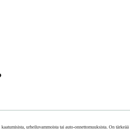
?
ten kaatumisista, urheiluvammoista tai auto-onnettomuuksista. On tärkeää