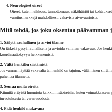
Neurologiset oireet
Oireet, kuten heikkous, tunnottomuus, näköhäiriöt tai kohtauks
varoitusmerkkejä mahdollisesti vakavista aivovaurioista.
Mitä tehdä, jos joku oksentaa päävamman 
1. Säilytä rauhallinen ja arvioi tilanne
On tärkeää pysyä rauhallisena ja arvioida vamman vakavuus. Jos henkilö 
koordinaatiokyvyn heikkenemistä.
2. Vältä henkilön siirtämistä
Jos vamma näyttää vakavalta tai henkilö on tajuton, vältä hänen siirtä
pahentaa tilannetta.
3. Seuraa muita oireita
Kiinnitä erityistä huomiota kaikkiin lisäoireisiin, kuten voimakkaas
turvotuksesta tai verenvuodosta.
4. Pidä henkilö mukavana