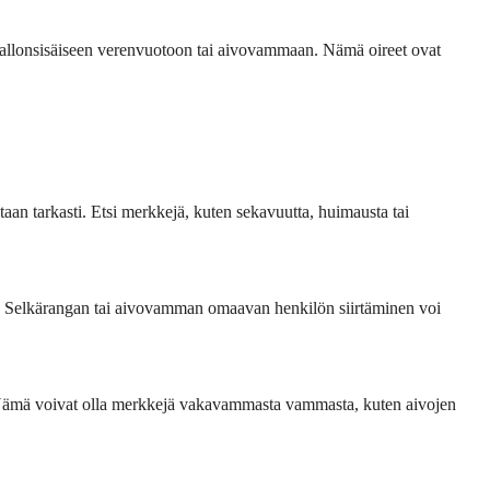
kallonsisäiseen verenvuotoon tai aivovammaan. Nämä oireet ovat
aan tarkasti. Etsi merkkejä, kuten sekavuutta, huimausta tai
sa). Selkärangan tai aivovamman omaavan henkilön siirtäminen voi
. Nämä voivat olla merkkejä vakavammasta vammasta, kuten aivojen