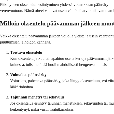
Pitkittyneen oksentelun esiintyminen yhdessä voimakkaan päänsäryn, 
verenvuotoon. Nämä oireet vaativat usein välitöntä arviointia vamman 
Milloin oksentelu päävamman jälkeen muutt
Vaikka oksentelu päävamman jälkeen voi olla yleistä ja usein vaaratonta
puuttumisen ja hoidon kannalta.
Toistuva oksentelu
Kun oksentelu jatkuu tai tapahtuu useita kertoja päävamman jälke
kuluessa, tulisi herättää huoli mahdollisesti hengenvaarallisista til
Voimakas päänsärky
Voimakas, paheneva päänsärky, joka liittyy oksenteluun, voi viit
lääkärinhoitoa.
Tajunnan menetys tai sekavuus
Jos oksentelua esiintyy tajunnan menetyksen, sekavuuden tai mui
heikentynyt, mikä vaatii lisätutkimuksia.