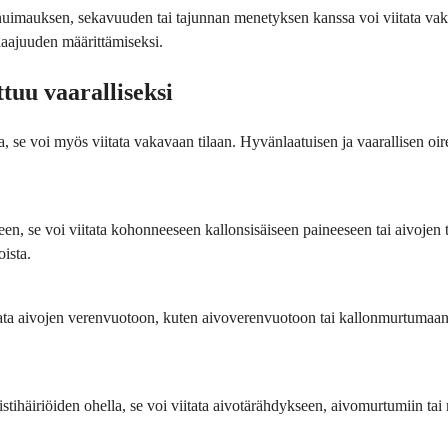
huimauksen, sekavuuden tai tajunnan menetyksen kanssa voi viitata v
laajuuden määrittämiseksi.
uu vaaralliseksi
, se voi myös viitata vakavaan tilaan. Hyvänlaatuisen ja vaarallisen oir
en, se voi viitata kohonneeseen kallonsisäiseen paineeseen tai aivojen t
oista.
ata aivojen verenvuotoon, kuten aivoverenvuotoon tai kallonmurtumaan. 
stihäiriöiden ohella, se voi viitata aivotärähdykseen, aivomurtumiin t