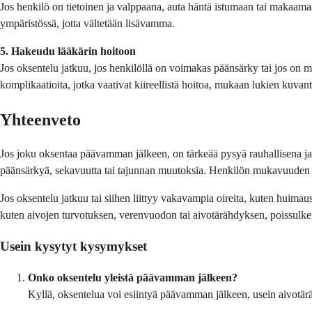
Jos henkilö on tietoinen ja valppaana, auta häntä istumaan tai makaa
ympäristössä, jotta vältetään lisävamma.
5. Hakeudu lääkärin hoitoon
Jos oksentelu jatkuu, jos henkilöllä on voimakas päänsärky tai jos on m
komplikaatioita, jotka vaativat kiireellistä hoitoa, mukaan lukien kuva
Yhteenveto
Jos joku oksentaa päävamman jälkeen, on tärkeää pysyä rauhallisena ja arv
päänsärkyä, sekavuutta tai tajunnan muutoksia. Henkilön mukavuuden yl
Jos oksentelu jatkuu tai siihen liittyy vakavampia oireita, kuten huimau
kuten aivojen turvotuksen, verenvuodon tai aivotärähdyksen, poissulkem
Usein kysytyt kysymykset
Onko oksentelu yleistä päävamman jälkeen?
Kyllä, oksentelua voi esiintyä päävamman jälkeen, usein aivotä