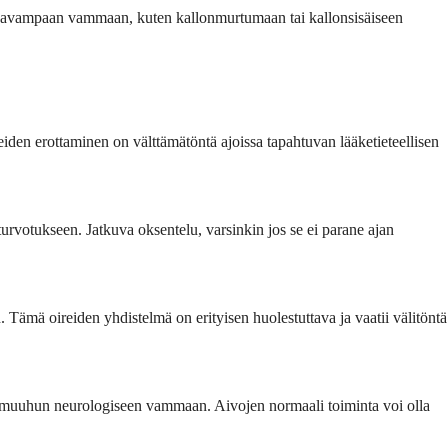
akavampaan vammaan, kuten kallonmurtumaan tai kallonsisäiseen
eiden erottaminen on välttämätöntä ajoissa tapahtuvan lääketieteellisen
urvotukseen. Jatkuva oksentelu, varsinkin jos se ei parane ajan
Tämä oireiden yhdistelmä on erityisen huolestuttava ja vaatii välitöntä
ai muuhun neurologiseen vammaan. Aivojen normaali toiminta voi olla