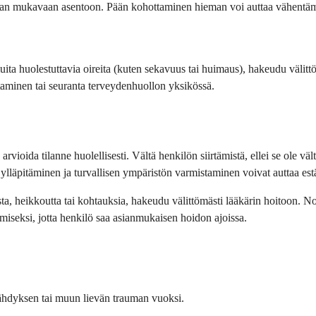
maan mukavaan asentoon. Pään kohottaminen hieman voi auttaa vähentämä
uita huolestuttavia oireita (kuten sekavuus tai huimaus), hakeudu välit
ntaminen tai seuranta terveydenhuollon yksikössä.
ioida tilanne huolellisesti. Vältä henkilön siirtämistä, ellei se ole väl
läpitäminen ja turvallisen ympäristön varmistaminen voivat auttaa estä
sta, heikkoutta tai kohtauksia, hakeudu välittömästi lääkärin hoitoon. No
iseksi, jotta henkilö saa asianmukaisen hoidon ajoissa.
rähdyksen tai muun lievän trauman vuoksi.