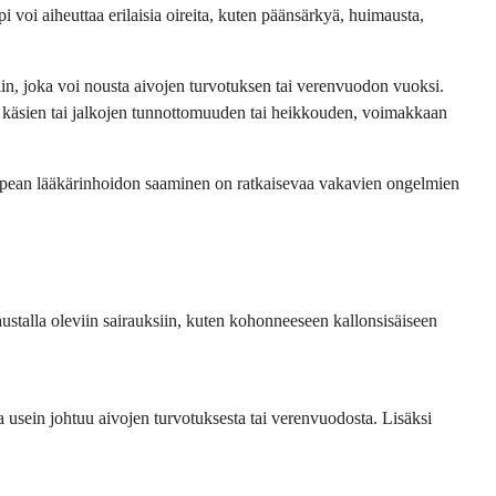
 voi aiheuttaa erilaisia oireita, kuten päänsärkyä, huimausta,
in, joka voi nousta aivojen turvotuksen tai verenvuodon vuoksi.
n käsien tai jalkojen tunnottomuuden tai heikkouden, voimakkaan
 nopean lääkärinhoidon saaminen on ratkaisevaa vakavien ongelmien
austalla oleviin sairauksiin, kuten kohonneeseen kallonsisäiseen
a usein johtuu aivojen turvotuksesta tai verenvuodosta. Lisäksi