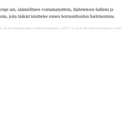
rempi uni, säännöllinen voimaharjoittelu, diabeteksen hallinta ja
ita, joita lääkäri käsittelee ennen hormonihoidon harkitsemista.
. If you are experiencing a medical emergency, call 911 or go to the nearest emergency room