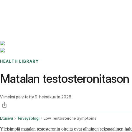
Benchmarks
Stories
FAQ
Sign up / Log in
HEALTH LIBRARY
Matalan testosteronitason 
Viimeksi päivitetty
9. heinäkuuta 2026
Etusivu
Terveysblogi
Low Testosterone Symptoms
Yleisimpiä matalan testosteronin oireita ovat alhainen seksuaalinen ha