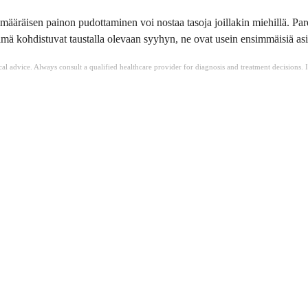
ylimääräisen painon pudottaminen voi nostaa tasoja joillakin miehillä. Pa
mä kohdistuvat taustalla olevaan syyhyn, ne ovat usein ensimmäisiä asio
ical advice. Always consult a qualified healthcare provider for diagnosis and treatment decisions