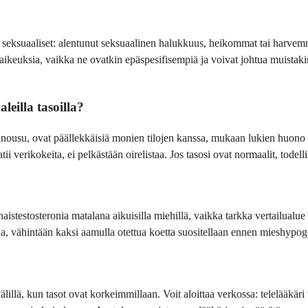
ä seksuaaliset: alentunut seksuaalinen halukkuus, heikommat tai harvem
keuksia, vaikka ne ovatkin epäspesifisempiä ja voivat johtua muistakin 
leilla tasoilla?
nnousu, ovat päällekkäisiä monien tilojen kanssa, mukaan lukien huono u
atii verikokeita, ei pelkästään oirelistaa. Jos tasosi ovat normaalit, todel
istestosteronia matalana aikuisilla miehillä, vaikka tarkka vertailualue 
lla, vähintään kaksi aamulla otettua koetta suositellaan ennen mieshypo
illä, kun tasot ovat korkeimmillaan. Voit aloittaa verkossa: telelääkäri voi