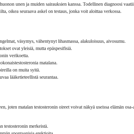
n, huonon unen ja muiden sairauksien kanssa. Todellinen diagnoosi vaatii 
ilta, oikea seuraava askel on testaus, jonka voit aloittaa verkossa.
-ongelmat, väsymys, vähentynyt lihasmassa, alakuloisuus, aivosumu.
kset ovat yleisiä, mutta epäspesifisiä.
onin verikoetta.
okonaistestosteronia matalana.
oireilla on muita syitä.
uvaa lääketieteellistä seurantaa.
n, joten matalan testosteronin oireet voivat näkyä useissa elämän osa-a
n testosteronin merkeistä.
emmän spontaanisia erektioita.