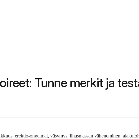
oireet: Tunne merkit ja tes
lukkuus, erektio-ongelmat, väsymys, lihasmassan väheneminen, alakulois