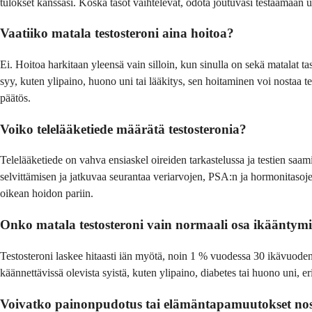
tulokset kanssasi. Koska tasot vaihtelevat, odota joutuvasi testaamaan u
Vaatiiko matala testosteroni aina hoitoa?
Ei. Hoitoa harkitaan yleensä vain silloin, kun sinulla on sekä matalat ta
syy, kuten ylipaino, huono uni tai lääkitys, sen hoitaminen voi nostaa test
päätös.
Voiko telelääketiede määrätä testosteronia?
Telelääketiede on vahva ensiaskel oireiden tarkastelussa ja testien saami
selvittämisen ja jatkuvaa seurantaa veriarvojen, PSA:n ja hormonitasoje
oikean hoidon pariin.
Onko matala testosteroni vain normaali osa ikääntymi
Testosteroni laskee hitaasti iän myötä, noin 1 % vuodessa 30 ikävuoden
käännettävissä olevista syistä, kuten ylipaino, diabetes tai huono uni, er
Voivatko painonpudotus tai elämäntapamuutokset nost