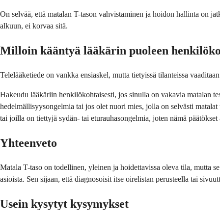
On selvää, että matalan T-tason vahvistaminen ja hoidon hallinta on jatku
alkuun, ei korvaa sitä.
Milloin kääntyä lääkärin puoleen henkilöko
Telelääketiede on vankka ensiaskel, mutta tietyissä tilanteissa vaaditaan
Hakeudu lääkäriin henkilökohtaisesti, jos sinulla on vakavia matalan te
hedelmällisyysongelmia tai jos olet nuori mies, jolla on selvästi matalat ta
tai joilla on tiettyjä sydän- tai eturauhasongelmia, joten nämä päätökse
Yhteenveto
Matala T-taso on todellinen, yleinen ja hoidettavissa oleva tila, mutta
asioista. Sen sijaan, että diagnosoisit itse oirelistan perusteella tai 
Usein kysytyt kysymykset