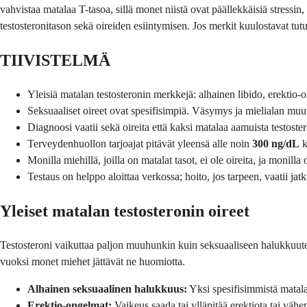
vahvistaa matalaa T-tasoa, sillä monet niistä ovat päällekkäisiä stressi
testosteronitason sekä oireiden esiintymisen. Jos merkit kuulostavat tutu
TIIVISTELMÄ
Yleisiä matalan testosteronin merkkejä: alhainen libido, erektio
Seksuaaliset oireet ovat spesifisimpiä. Väsymys ja mielialan muuto
Diagnoosi vaatii sekä oireita että kaksi matalaa aamuista testoster
Terveydenhuollon tarjoajat pitävät yleensä alle noin
300 ng/dL
k
Monilla miehillä, joilla on matalat tasot, ei ole oireita, ja monilla 
Testaus on helppo aloittaa verkossa; hoito, jos tarpeen, vaatii jatk
Yleiset matalan testosteronin oireet
Testosteroni vaikuttaa paljon muuhunkin kuin seksuaaliseen halukkuutee
vuoksi monet miehet jättävät ne huomiotta.
Alhainen seksuaalinen halukkuus:
Yksi spesifisimmistä matala
Erektio-ongelmat:
Vaikeus saada tai ylläpitää erektiota tai väh