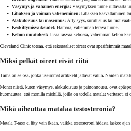
Väsymys ja vähäinen energia:
Väsymyksen tunne riittävästä un
Lihaksen ja voiman väheneminen:
Lihaksen kasvattaminen tai
Alakuloisuus tai masennus:
Ärtyisyys, surullisuus tai motivaat
Keskittymisvaikeudet:
Hämärä, vähemmän terävä tunne.
Kehon muutokset:
Lisää rasvaa kehossa, vähemmän kehon karvoi
Cleveland Clinic toteaa, että seksuaaliset oireet ovat spesifeimmät matal
Miksi pelkät oireet eivät riitä
Tämä on se osa, jonka useimmat artikkelit jättävät väliin. Näiden matalan
Monet niistä, kuten väsymys, alakuloisuus ja painonnousu, ovat epäspe
huomauttaa, että monilla miehillä, joilla on todella matalat veritasot, ei
Mikä aiheuttaa matalaa testosteronia?
Matala T-taso ei liity vain ikään, vaikka testosteroni hidasta laskee a