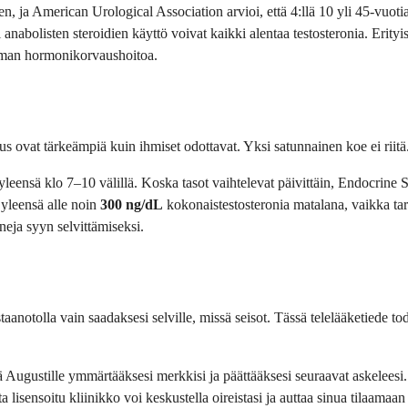
ja American Urological Association arvioi, että 4:llä 10 yli 45-vuotiaas
 anabolisten steroidien käyttö voivat kaikki alentaa testosteronia. Erityi
ilman hormonikorvaushoitoa.
uus ovat tärkeämpiä kuin ihmiset odottavat. Yksi satunnainen koe ei riitä
 yleensä klo 7–10 välillä. Koska tasot vaihtelevat päivittäin, Endocrine 
yleensä alle noin
300 ng/dL
kokonaistestosteronia matalana, vaikka tar
neja syyn selvittämiseksi.
staanotolla vain saadaksesi selville, missä seisot. Tässä telelääketiede t
tä Augustille ymmärtääksesi merkkisi ja päättääksesi seuraavat askeleesi. 
lisensoitu kliinikko voi keskustella oireistasi ja auttaa sinua tilaamaan