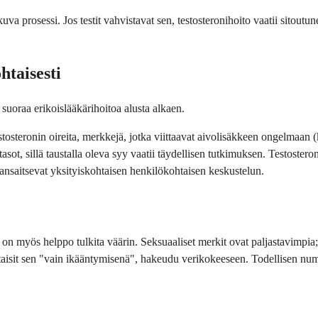
va prosessi. Jos testit vahvistavat sen, testosteronihoito vaatii sitoutun
htaisesti
 suoraa erikoislääkärihoitoa alusta alkaen.
stosteronin oireita, merkkejä, jotka viittaavat aivolisäkkeen ongelmaan 
sot, sillä taustalla oleva syy vaatii täydellisen tutkimuksen. Testosteronih
t ansaitsevat yksityiskohtaisen henkilökohtaisen keskustelun.
 se on myös helppo tulkita väärin. Seksuaaliset merkit ovat paljastavim
sivuuttaisit sen "vain ikääntymisenä", hakeudu verikokeeseen. Todellisen