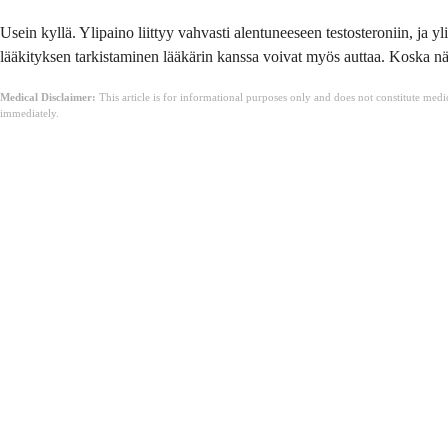
Usein kyllä. Ylipaino liittyy vahvasti alentuneeseen testosteroniin, ja 
lääkityksen tarkistaminen lääkärin kanssa voivat myös auttaa. Koska nä
Medical Disclaimer:
This article is for informational purposes only and does not constitute med
immediately.