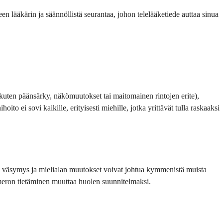
een lääkärin ja säännöllistä seurantaa, johon telelääketiede auttaa sinua
(kuten päänsärky, näkömuutokset tai maitomainen rintojen erite),
oito ei sovi kaikille, erityisesti miehille, jotka yrittävät tulla raskaaksi
pia; väsymys ja mielialan muutokset voivat johtua kymmenistä muista
 numeron tietäminen muuttaa huolen suunnitelmaksi.