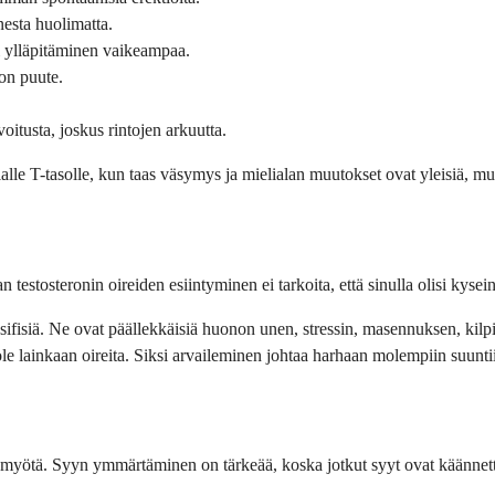
esta huolimatta.
 ylläpitäminen vaikeampaa.
ion puute.
tusta, joskus rintojen arkuutta.
alle T-tasolle, kun taas väsymys ja mielialan muutokset ovat yleisiä, mut
 testosteronin oireiden esiintyminen ei tarkoita, että sinulla olisi kyse
sifisiä. Ne ovat päällekkäisiä huonon unen, stressin, masennuksen, ki
 ole lainkaan oireita. Siksi arvaileminen johtaa harhaan molempiin suuntii
jan myötä. Syyn ymmärtäminen on tärkeää, koska jotkut syyt ovat käännet