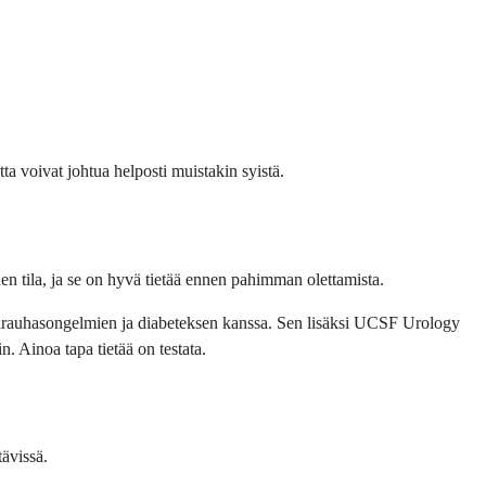
ta voivat johtua helposti muistakin syistä.
inen tila, ja se on hyvä tietää ennen pahimman olettamista.
lpirauhasongelmien ja diabeteksen kanssa. Sen lisäksi UCSF Urology
n. Ainoa tapa tietää on testata.
tävissä.