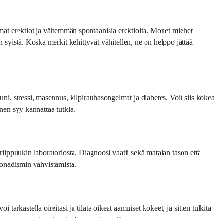
mat erektiot ja vähemmän spontaanisia erektioita. Monet miehet
syistä. Koska merkit kehittyvät vähitellen, ne on helppo jättää
ni, stressi, masennus, kilpirauhasongelmat ja diabetes. Voit siis kokea
linen syy kannattaa tutkia.
riippuukin laboratoriosta. Diagnoosi vaatii sekä matalan tason että
gonadismin vahvistamista.
 tarkastella oireitasi ja tilata oikeat aamuiset kokeet, ja sitten tulkita