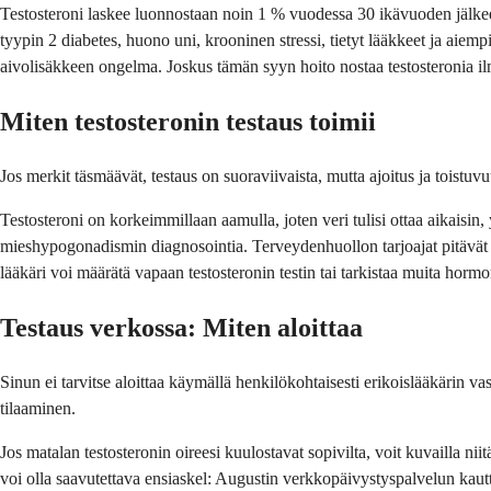
Testosteroni laskee luonnostaan noin 1 % vuodessa 30 ikävuoden jälkeen, 
tyypin 2 diabetes, huono uni, krooninen stressi, tietyt lääkkeet ja aiempi
aivolisäkkeen ongelma. Joskus tämän syyn hoito nostaa testosteronia 
Miten testosteronin testaus toimii
Jos merkit täsmäävät, testaus on suoraviivaista, mutta ajoitus ja toistuv
Testosteroni on korkeimmillaan aamulla, joten veri tulisi ottaa aikaisin,
mieshypogonadismin diagnosointia. Terveydenhuollon tarjoajat pitävät 
lääkäri voi määrätä vapaan testosteronin testin tai tarkistaa muita hormo
Testaus verkossa: Miten aloittaa
Sinun ei tarvitse aloittaa käymällä henkilökohtaisesti erikoislääkärin va
tilaaminen.
Jos matalan testosteronin oireesi kuulostavat sopivilta, voit kuvailla nii
voi olla saavutettava ensiaskel: Augustin verkkopäivystyspalvelun kautta 