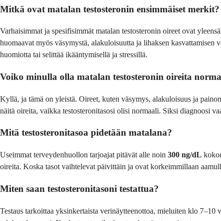
Mitkä ovat matalan testosteronin ensimmäiset merkit?
Varhaisimmat ja spesifisimmät matalan testosteronin oireet ovat yleens
huomaavat myös väsymystä, alakuloisuutta ja lihaksen kasvattamisen vai
huomiotta tai selittää ikääntymisellä ja stressillä.
Voiko minulla olla matalan testosteronin oireita normaa
Kyllä, ja tämä on yleistä. Oireet, kuten väsymys, alakuloisuus ja paino
näitä oireita, vaikka testosteronitasosi olisi normaali. Siksi diagnoosi va
Mitä testosteronitasoa pidetään matalana?
Useimmat terveydenhuollon tarjoajat pitävät alle noin
300 ng/dL
kokona
oireita. Koska tasot vaihtelevat päivittäin ja ovat korkeimmillaan aamu
Miten saan testosteronitasoni testattua?
Testaus tarkoittaa yksinkertaista verinäytteenottoa, mieluiten klo 7–10 väl