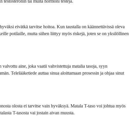
 testosteronin tai muita hormoni testejä.
a hyväksi eivätkä tarvitse hoitoa. Kun taustalla on käännettävissä oleva
ille potilaille, mutta siihen liittyy myös riskejä, joten se on yksilöllinen
 valvottu aine, joka vaatii vahvistettuja matalia tasoja, syyn
mmän. Telelääketiede auttaa sinua aloittamaan prosessin ja ohjaa sinut
onosta olosta ei tarvitse vain hyväksyä. Matala T-taso voi johtua myös
talasta T-tasosta vai jostain aivan muusta.