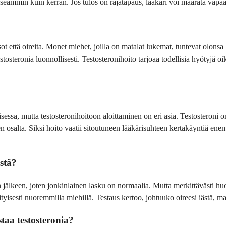
seammin kuin kerran. Jos tulos on rajatapaus, lääkäri voi määrätä vapaan
sot että oireita. Monet miehet, joilla on matalat lukemat, tuntevat olons
osteronia luonnollisesti. Testosteronihoito tarjoaa todellisia hyötyjä oike
sessa, mutta testosteronihoitoon aloittaminen on eri asia. Testosteroni on
n osalta. Siksi hoito vaatii sitoutuneen lääkärisuhteen kertakäyntiä ene
stä?
 jälkeen, joten jonkinlainen lasku on normaalia. Mutta merkittävästi hu
ityisesti nuoremmilla miehillä. Testaus kertoo, johtuuko oireesi iästä, ma
aa testosteronia?