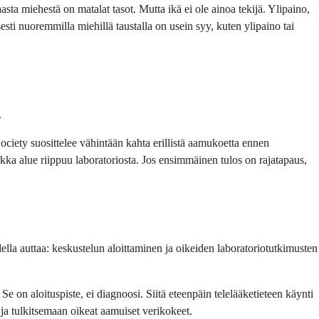
ta miehestä on matalat tasot. Mutta ikä ei ole ainoa tekijä. Ylipaino,
sesti nuoremmilla miehillä taustalla on usein syy, kuten ylipaino tai
.
Society suosittelee vähintään kahta erillistä aamukoetta ennen
kka alue riippuu laboratoriosta. Jos ensimmäinen tulos on rajatapaus,
odella auttaa: keskustelun aloittaminen ja oikeiden laboratoriotutkimusten
Se on aloituspiste, ei diagnoosi. Siitä eteenpäin telelääketieteen käynti
 ja tulkitsemaan oikeat aamuiset verikokeet.