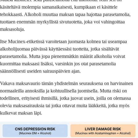
käsiteltävä molempia samanaikaisesti, kumpikaan ei käsittele
tehokkaasti. Alkoholi muuttaa maksan tapaa hajottaa parasetamolia,
tuottaen enemmän myrkyllistä sivutuotetta, joka voi vahingoittaa
maksasoluja.
Itse Mucinex-etiketissä varoitetaan juomasta kolmea tai useampaa
alkoholijuomaa päivässä käyttäessäsi tuotteita, jotka sisältävät
parasetamolia. Mutta jopa pienemmätkin määrät alkoholia voivat
kuormittaa maksaasi lisäksi, varsinkin jos otat parasetamolia
säännöllisesti useiden sairauspäivien ajan.
Vakava maksavaurio tämän yhdistelmän seurauksena on harvinainen
normaaleilla annoksilla ja kohtuullisella juomisella. Mutta riski on
todellinen, erityisesti ihmisillä, jotka juovat usein, joilla on olemassa
olevia maksasairauksia tai jotka ottavat muita lääkkeitä, jotka myös
kulkevat maksan läpi.