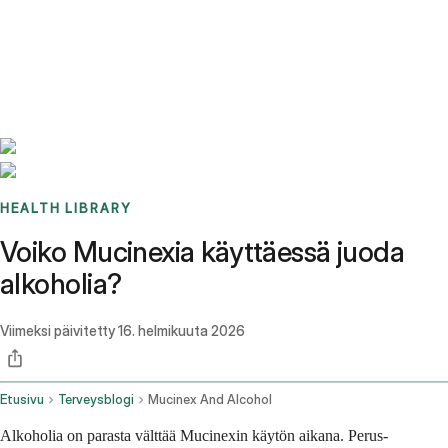
Benchmarks
Stories
FAQ
Sign up / Log in
HEALTH LIBRARY
Voiko Mucinexia käyttäessä juoda
alkoholia?
Viimeksi päivitetty
16. helmikuuta 2026
Etusivu
Terveysblogi
Mucinex And Alcohol
Alkoholia on parasta välttää Mucinexin käytön aikana. Perus-