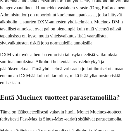
Korkeina annoksina dekstrometorfaani yhdistettynä alkoholiin voi olla
hengenvaarallinen. Huumeidenvastainen virasto (Drug Enforcement
Administration) on raportoinut kuolemantapauksista, jotka liittyvät
alkoholin ja suurten DXM-annosten yhdistelmään. Mucinex DM:n
tavalliset annokset ovat paljon pienempiä kuin mitä yleensä näissä
tapauksissa on kyse, mutta yhteisvaikutus lisää vaarallisten
sivuvaikutusten riskiä jopa normaaleilla annoksilla.
DXM voi myös aiheuttaa euforisia tai psykedeelisiä vaikutuksia
suurina annoksina. Alkoholi heikentää arvostelukykyä ja
päätöksentekoa. Tämä yhdistelmä voi saada jotkut ihmiset ottamaan
enemmän DXM:ää kuin oli tarkoitus, mikä lisää yliannostusriskiä
entisestään.
Entä Mucinex-tuotteet parasetamolilla?
Tämä on lääketieteellisesti vakavin huoli. Monet Mucinex-tuotteet
(erityisesti Fast-Max ja Sinus-Max -sarjat) sisältävät parasetamolia.
Maksa käsittelee sekä parasetamolia että alkoholia. Kun sen on