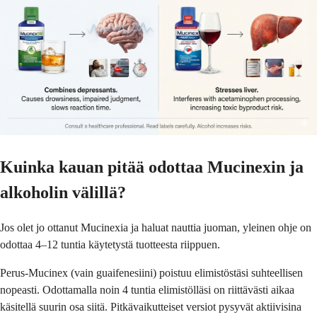
Kuinka kauan pitää odottaa Mucinexin ja
alkoholin välillä?
Jos olet jo ottanut Mucinexia ja haluat nauttia juoman, yleinen ohje on
odottaa 4–12 tuntia käytetystä tuotteesta riippuen.
Perus-Mucinex (vain guaifenesiini) poistuu elimistöstäsi suhteellisen
nopeasti. Odottamalla noin 4 tuntia elimistölläsi on riittävästi aikaa
käsitellä suurin osa siitä. Pitkävaikutteiset versiot pysyvät aktiivisina