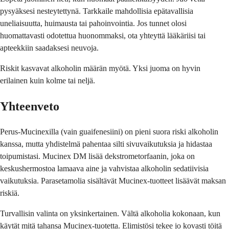
pysyäksesi nesteytettynä. Tarkkaile mahdollisia epätavallisia
uneliaisuutta, huimausta tai pahoinvointia. Jos tunnet olosi
huomattavasti odotettua huonommaksi, ota yhteyttä lääkäriisi tai
apteekkiin saadaksesi neuvoja.
Riskit kasvavat alkoholin määrän myötä. Yksi juoma on hyvin
erilainen kuin kolme tai neljä.
Yhteenveto
Perus-Mucinexilla (vain guaifenesiini) on pieni suora riski alkoholin
kanssa, mutta yhdistelmä pahentaa silti sivuvaikutuksia ja hidastaa
toipumistasi. Mucinex DM lisää dekstrometorfaanin, joka on
keskushermostoa lamaava aine ja vahvistaa alkoholin sedatiivisia
vaikutuksia. Parasetamolia sisältävät Mucinex-tuotteet lisäävät maksan
riskiä.
Turvallisin valinta on yksinkertainen. Vältä alkoholia kokonaan, kun
käytät mitä tahansa Mucinex-tuotetta. Elimistösi tekee jo kovasti töitä