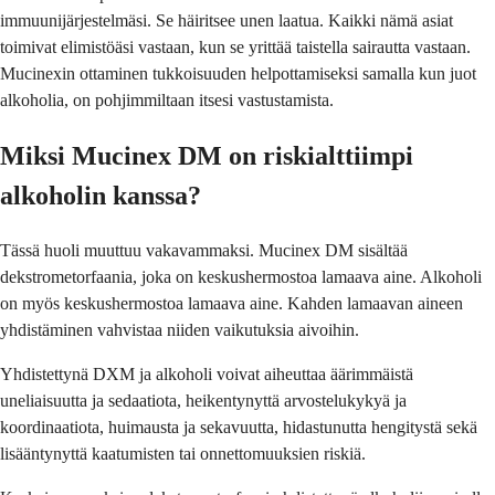
immuunijärjestelmäsi. Se häiritsee unen laatua. Kaikki nämä asiat
toimivat elimistöäsi vastaan, kun se yrittää taistella sairautta vastaan.
Mucinexin ottaminen tukkoisuuden helpottamiseksi samalla kun juot
alkoholia, on pohjimmiltaan itsesi vastustamista.
Miksi Mucinex DM on riskialttiimpi
alkoholin kanssa?
Tässä huoli muuttuu vakavammaksi. Mucinex DM sisältää
dekstrometorfaania, joka on keskushermostoa lamaava aine. Alkoholi
on myös keskushermostoa lamaava aine. Kahden lamaavan aineen
yhdistäminen vahvistaa niiden vaikutuksia aivoihin.
Yhdistettynä DXM ja alkoholi voivat aiheuttaa äärimmäistä
uneliaisuutta ja sedaatiota, heikentynyttä arvostelukykyä ja
koordinaatiota, huimausta ja sekavuutta, hidastunutta hengitystä sekä
lisääntynyttä kaatumisten tai onnettomuuksien riskiä.