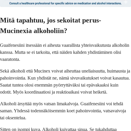
Mitä tapahtuu, jos sekoitat perus-
Mucinexia alkoholiin?
Guaifenesiini itsessään ei aiheuta vaarallista yhteisvaikutusta alkoholin
kanssa. Mutta se ei tarkoita, että näiden kahden yhdistäminen olisi
vaaratonta.
Sekä alkoholi että Mucinex voivat aiheuttaa uneliaisuutta, huimausta ja
pahoinvointia. Kun yhdistät ne, nämä sivuvaikutukset voivat kasautua.
Saatat tuntea olosi enemmän pyörryttäväksi tai epävakaaksi kuin
odotit. Myös koordinaatiosi ja reaktioaikasi voivat heiketä.
Alkoholi ärsyttää myös vatsan limakalvoja. Guaifenesiini voi tehdä
saman. Yhdessä todennäköisemmin koet pahoinvointia, vatsavaivoja
tai oksentelua.
Sitten on isompi kuva. Alkoholi kuivattaa sinua. Se tukahduttaa