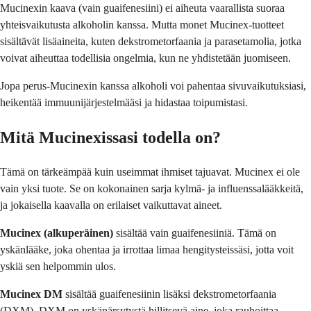
Mucinexin kaava (vain guaifenesiini) ei aiheuta vaarallista suoraa
yhteisvaikutusta alkoholin kanssa. Mutta monet Mucinex-tuotteet
sisältävät lisäaineita, kuten dekstrometorfaania ja parasetamolia, jotka
voivat aiheuttaa todellisia ongelmia, kun ne yhdistetään juomiseen.
Jopa perus-Mucinexin kanssa alkoholi voi pahentaa sivuvaikutuksiasi,
heikentää immuunijärjestelmääsi ja hidastaa toipumistasi.
Mitä Mucinexissasi todella on?
Tämä on tärkeämpää kuin useimmat ihmiset tajuavat. Mucinex ei ole
vain yksi tuote. Se on kokonainen sarja kylmä- ja influenssalääkkeitä,
ja jokaisella kaavalla on erilaiset vaikuttavat aineet.
Mucinex (alkuperäinen)
sisältää vain guaifenesiiniä. Tämä on
yskänlääke, joka ohentaa ja irrottaa limaa hengitysteissäsi, jotta voit
yskiä sen helpommin ulos.
Mucinex DM
sisältää guaifenesiinin lisäksi dekstrometorfaania
(DXM). DXM on yskänärsytystä hillitsevä aine, joka rauhoittaa