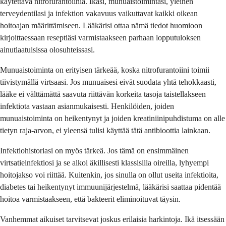
käytettävä nitrofurantoiinia. Ikäsi, munuaistoimintasi, yleinen
terveydentilasi ja infektion vakavuus vaikuttavat kaikki oikean
hoitoajan määrittämiseen. Lääkärisi ottaa nämä tiedot huomioon
kirjoittaessaan reseptiäsi varmistaakseen parhaan lopputuloksen
ainutlaatuisissa olosuhteissasi.
Munuaistoiminta on erityisen tärkeää, koska nitrofurantoiini toimii
tiivistymällä virtsaasi. Jos munuaisesi eivät suodata yhtä tehokkaasti,
lääke ei välttämättä saavuta riittävän korkeita tasoja taistellakseen
infektiota vastaan asianmukaisesti. Henkilöiden, joiden
munuaistoiminta on heikentynyt ja joiden kreatiniinipuhdistuma on alle
tietyn raja-arvon, ei yleensä tulisi käyttää tätä antibioottia lainkaan.
Infektiohistoriasi on myös tärkeä. Jos tämä on ensimmäinen
virtsatieinfektiosi ja se alkoi äkillisesti klassisilla oireilla, lyhyempi
hoitojakso voi riittää. Kuitenkin, jos sinulla on ollut useita infektioita,
diabetes tai heikentynyt immuunijärjestelmä, lääkärisi saattaa pidentää
hoitoa varmistaakseen, että bakteerit eliminoituvat täysin.
Vanhemmat aikuiset tarvitsevat joskus erilaisia ​​harkintoja. Ikä itsessään