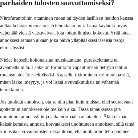
parhaiden tulosten saavuttamiseksi?
Nitrofurantoiinin ottaminen ruoan tai täyden lasillisen maidon kanssa
auttaa kehoasi imemään sitä tehokkaammin. Tämä käytäntö myös
vähentää yleistä vatsavaivaa, jota jotkut ihmiset kokevat. Yritä ottaa
annoksesi samaan aikaan joka päivä ylläpitääksesi tasaisia ​​tasoja
elimistössäsi.
Nielee kapselit kokonaisina murskaamatta, pureskelematta tai
avaamatta niitä. Lääke on formuloitu vapautumaan tiettyyn tahtiin
ruoansulatusjärjestelmässäsi. Kapselin rikkominen voi muuttaa sitä,
miten lääke imeytyy, ja voi lisätä sivuvaikutuksia tai vähentää
tehokkuutta.
Jos unohdat annoksen, ota se niin pian kuin muistat, ellei seuraavaan
ajoitettuun annokseen ole melkein aika. Tässä tapauksessa jätä
unohtunut annos väliin ja jatka normaalia aikataulua. Älä koskaan
kaksinkertaista annosta korvataksesi unohtuneen annoksen, sillä tämä
voi lisätä sivuvaikutusten riskiä ilman, että antibiootin teho paranee.