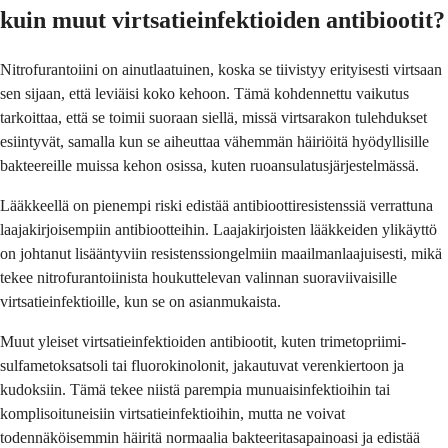
kuin muut virtsatieinfektioiden antibiootit?
Nitrofurantoiini on ainutlaatuinen, koska se tiivistyy erityisesti virtsaan
sen sijaan, että leviäisi koko kehoon. Tämä kohdennettu vaikutus
tarkoittaa, että se toimii suoraan siellä, missä virtsarakon tulehdukset
esiintyvät, samalla kun se aiheuttaa vähemmän häiriöitä hyödyllisille
bakteereille muissa kehon osissa, kuten ruoansulatusjärjestelmässä.
Lääkkeellä on pienempi riski edistää antibioottiresistenssiä verrattuna
laajakirjoisempiin antibiootteihin. Laajakirjoisten lääkkeiden ylikäyttö
on johtanut lisääntyviin resistenssiongelmiin maailmanlaajuisesti, mikä
tekee nitrofurantoiinista houkuttelevan valinnan suoraviivaisille
virtsatieinfektioille, kun se on asianmukaista.
Muut yleiset virtsatieinfektioiden antibiootit, kuten trimetopriimi-
sulfametoksatsoli tai fluorokinolonit, jakautuvat verenkiertoon ja
kudoksiin. Tämä tekee niistä parempia munuaisinfektioihin tai
komplisoituneisiin virtsatieinfektioihin, mutta ne voivat
todennäköisemmin häiritä normaalia bakteeritasapainoasi ja edistää