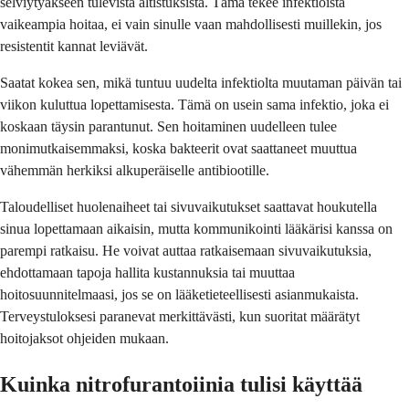
selviytyäkseen tulevista altistuksista. Tämä tekee infektioista
vaikeampia hoitaa, ei vain sinulle vaan mahdollisesti muillekin, jos
resistentit kannat leviävät.
Saatat kokea sen, mikä tuntuu uudelta infektiolta muutaman päivän tai
viikon kuluttua lopettamisesta. Tämä on usein sama infektio, joka ei
koskaan täysin parantunut. Sen hoitaminen uudelleen tulee
monimutkaisemmaksi, koska bakteerit ovat saattaneet muuttua
vähemmän herkiksi alkuperäiselle antibiootille.
Taloudelliset huolenaiheet tai sivuvaikutukset saattavat houkutella
sinua lopettamaan aikaisin, mutta kommunikointi lääkärisi kanssa on
parempi ratkaisu. He voivat auttaa ratkaisemaan sivuvaikutuksia,
ehdottamaan tapoja hallita kustannuksia tai muuttaa
hoitosuunnitelmaasi, jos se on lääketieteellisesti asianmukaista.
Terveystuloksesi paranevat merkittävästi, kun suoritat määrätyt
hoitojaksot ohjeiden mukaan.
Kuinka nitrofurantoiinia tulisi käyttää