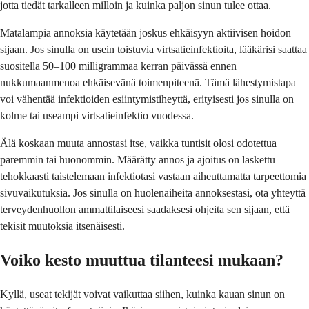
jotta tiedät tarkalleen milloin ja kuinka paljon sinun tulee ottaa.
Matalampia annoksia käytetään joskus ehkäisyyn aktiivisen hoidon
sijaan. Jos sinulla on usein toistuvia virtsatieinfektioita, lääkärisi saattaa
suositella 50–100 milligrammaa kerran päivässä ennen
nukkumaanmenoa ehkäisevänä toimenpiteenä. Tämä lähestymistapa
voi vähentää infektioiden esiintymistiheyttä, erityisesti jos sinulla on
kolme tai useampi virtsatieinfektio vuodessa.
Älä koskaan muuta annostasi itse, vaikka tuntisit olosi odotettua
paremmin tai huonommin. Määrätty annos ja ajoitus on laskettu
tehokkaasti taistelemaan infektiotasi vastaan aiheuttamatta tarpeettomia
sivuvaikutuksia. Jos sinulla on huolenaiheita annoksestasi, ota yhteyttä
terveydenhuollon ammattilaiseesi saadaksesi ohjeita sen sijaan, että
tekisit muutoksia itsenäisesti.
Voiko kesto muuttua tilanteesi mukaan?
Kyllä, useat tekijät voivat vaikuttaa siihen, kuinka kauan sinun on