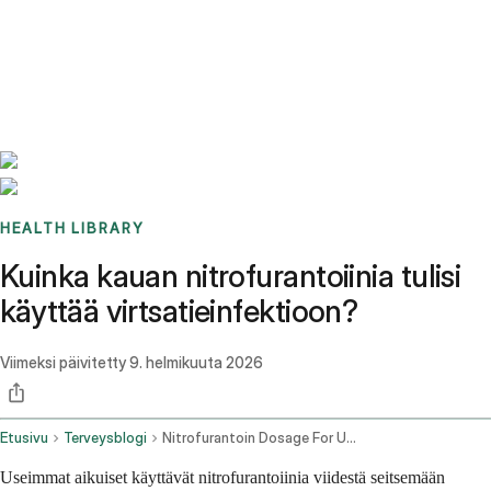
Benchmarks
Stories
FAQ
Sign up / Log in
HEALTH LIBRARY
Kuinka kauan nitrofurantoiinia tulisi
käyttää virtsatieinfektioon?
Viimeksi päivitetty
9. helmikuuta 2026
Etusivu
Terveysblogi
Nitrofurantoin Dosage For Uti How Many Days
Useimmat aikuiset käyttävät nitrofurantoiinia viidestä seitsemään