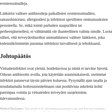
resistenssimalleja.
Lääkärisi valitsee antibiootteja paikallisten resistenssimallien,
sairaushistoriasi, allergioidesi ja infektiosi spesifisten ominaisuuksien
perusteella. Se, mikä toimii parhaiten naapurillesi tai
perheenjäsenellesi, ei välttämättä ole ihanteellinen valinta sinulle. Luota
siihen, että terveydenhuollon ammattilaisesi valitsee lääkkeen, joka
todennäköisimmin parantaa infektiosi turvallisesti ja tehokkaasti.
Johtopäätös
Virtsatieinfektiot ovat yleisiä, hoidettavissa ja niistä ei tarvitse hävetä.
Oikean antibiootin avulla, jota käytetään asianmukaisesti, useimmat
infektiot paranevat täysin päivien kuluessa. Pysymällä ajan tasalla ja
noudattamalla hoitosuunnitelmaasi otat positiivisia askeleita kohti
parempaa vointia ja virtsateiden terveyden suojelemista
tulevaisuudessa.
Medical Disclaimer:
This article is for informational purposes only and does not constitute