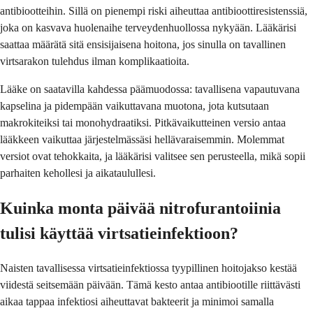
antibiootteihin. Sillä on pienempi riski aiheuttaa antibioottiresistenssiä,
joka on kasvava huolenaihe terveydenhuollossa nykyään. Lääkärisi
saattaa määrätä sitä ensisijaisena hoitona, jos sinulla on tavallinen
virtsarakon tulehdus ilman komplikaatioita.
Lääke on saatavilla kahdessa päämuodossa: tavallisena vapautuvana
kapselina ja pidempään vaikuttavana muotona, jota kutsutaan
makrokiteiksi tai monohydraatiksi. Pitkävaikutteinen versio antaa
lääkkeen vaikuttaa järjestelmässäsi hellävaraisemmin. Molemmat
versiot ovat tehokkaita, ja lääkärisi valitsee sen perusteella, mikä sopii
parhaiten kehollesi ja aikataulullesi.
Kuinka monta päivää nitrofurantoiinia
tulisi käyttää virtsatieinfektioon?
Naisten tavallisessa virtsatieinfektiossa tyypillinen hoitojakso kestää
viidestä seitsemään päivään. Tämä kesto antaa antibiootille riittävästi
aikaa tappaa infektiosi aiheuttavat bakteerit ja minimoi samalla