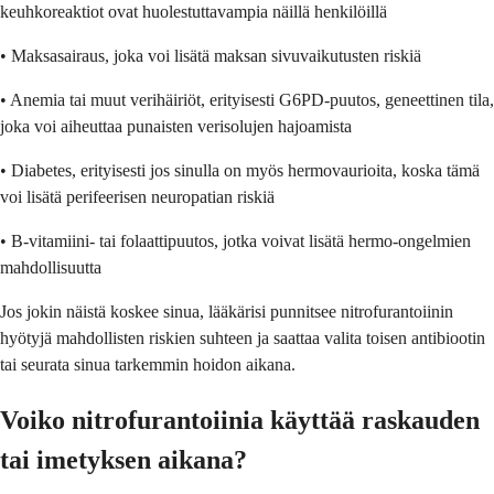
keuhkoreaktiot ovat huolestuttavampia näillä henkilöillä
• Maksasairaus, joka voi lisätä maksan sivuvaikutusten riskiä
• Anemia tai muut verihäiriöt, erityisesti G6PD-puutos, geneettinen tila,
joka voi aiheuttaa punaisten verisolujen hajoamista
• Diabetes, erityisesti jos sinulla on myös hermovaurioita, koska tämä
voi lisätä perifeerisen neuropatian riskiä
• B-vitamiini- tai folaattipuutos, jotka voivat lisätä hermo-ongelmien
mahdollisuutta
Jos jokin näistä koskee sinua, lääkärisi punnitsee nitrofurantoiinin
hyötyjä mahdollisten riskien suhteen ja saattaa valita toisen antibiootin
tai seurata sinua tarkemmin hoidon aikana.
Voiko nitrofurantoiinia käyttää raskauden
tai imetyksen aikana?