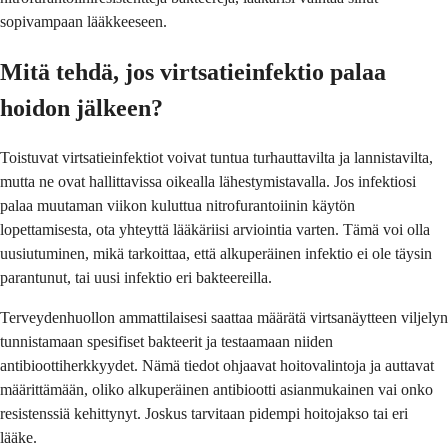
sopivampaan lääkkeeseen.
Mitä tehdä, jos virtsatieinfektio palaa
hoidon jälkeen?
Toistuvat virtsatieinfektiot voivat tuntua turhauttavilta ja lannistavilta,
mutta ne ovat hallittavissa oikealla lähestymistavalla. Jos infektiosi
palaa muutaman viikon kuluttua nitrofurantoiinin käytön
lopettamisesta, ota yhteyttä lääkäriisi arviointia varten. Tämä voi olla
uusiutuminen, mikä tarkoittaa, että alkuperäinen infektio ei ole täysin
parantunut, tai uusi infektio eri bakteereilla.
Terveydenhuollon ammattilaisesi saattaa määrätä virtsanäytteen viljelyn
tunnistamaan spesifiset bakteerit ja testaamaan niiden
antibioottiherkkyydet. Nämä tiedot ohjaavat hoitovalintoja ja auttavat
määrittämään, oliko alkuperäinen antibiootti asianmukainen vai onko
resistenssiä kehittynyt. Joskus tarvitaan pidempi hoitojakso tai eri
lääke.