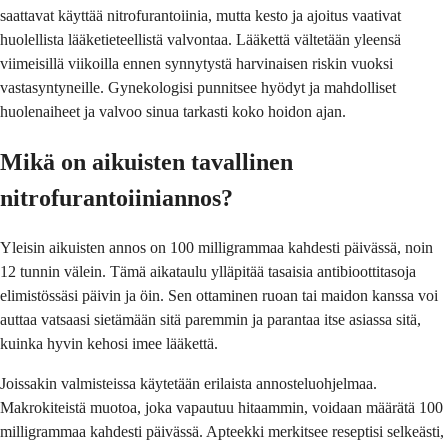
saattavat käyttää nitrofurantoiinia, mutta kesto ja ajoitus vaativat
huolellista lääketieteellistä valvontaa. Lääkettä vältetään yleensä
viimeisillä viikoilla ennen synnytystä harvinaisen riskin vuoksi
vastasyntyneille. Gynekologisi punnitsee hyödyt ja mahdolliset
huolenaiheet ja valvoo sinua tarkasti koko hoidon ajan.
Mikä on aikuisten tavallinen
nitrofurantoiiniannos?
Yleisin aikuisten annos on 100 milligrammaa kahdesti päivässä, noin
12 tunnin välein. Tämä aikataulu ylläpitää tasaisia antibioottitasoja
elimistössäsi päivin ja öin. Sen ottaminen ruoan tai maidon kanssa voi
auttaa vatsaasi sietämään sitä paremmin ja parantaa itse asiassa sitä,
kuinka hyvin kehosi imee lääkettä.
Joissakin valmisteissa käytetään erilaista annosteluohjelmaa.
Makrokiteistä muotoa, joka vapautuu hitaammin, voidaan määrätä 100
milligrammaa kahdesti päivässä. Apteekki merkitsee reseptisi selkeästi,