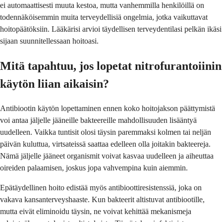
ei automaattisesti muuta kestoa, mutta vanhemmilla henkilöillä on
todennäköisemmin muita terveydellisiä ongelmia, jotka vaikuttavat
hoitopäätöksiin. Lääkärisi arvioi täydellisen terveydentilasi pelkän ikäsi
sijaan suunnitellessaan hoitoasi.
Mitä tapahtuu, jos lopetat nitrofurantoiinin
käytön liian aikaisin?
Antibiootin käytön lopettaminen ennen koko hoitojakson päättymistä
voi antaa jäljelle jääneille bakteereille mahdollisuuden lisääntyä
uudelleen. Vaikka tuntisit olosi täysin paremmaksi kolmen tai neljän
päivän kuluttua, virtsateissä saattaa edelleen olla joitakin bakteereja.
Nämä jäljelle jääneet organismit voivat kasvaa uudelleen ja aiheuttaa
oireiden palaamisen, joskus jopa vahvempina kuin aiemmin.
Epätäydellinen hoito edistää myös antibioottiresistenssiä, joka on
vakava kansanterveyshaaste. Kun bakteerit altistuvat antibiootille,
mutta eivät eliminoidu täysin, ne voivat kehittää mekanismeja