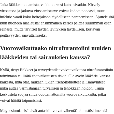
Jatka lääkkeen ottamista, vaikka oireesi katoaisivatkin. Kirvely
virtsatessa ja jatkuva virtsaamistarve voivat kadota nopeasti, mutta
infektio vaatii koko hoitojakson täydelliseen paranemiseen. Ajattele sitä
kuin huoneen maalausta: ensimmäinen kerros peittää suurimman osan
seinästä, mutta tarvitset täyden levityksen täydellisen, kestävän
peittävyyden saavuttamiseksi.
Vuorovaikuttaako nitrofurantoiini muiden
lääkkeiden tai sairauksien kanssa?
Kyllä, tietyt lääkkeet ja terveydentilat voivat vaikuttaa nitrofurantoiinin
toimintaan tai lisätä sivuvaikutusten riskiä. Ole avoin lääkärisi kanssa
kaikesta, mitä otat, mukaan lukien itsehoitotuotteet ja lisäravinteet,
mikä auttaa varmistamaan turvallisen ja tehokkaan hoidon. Tämä
keskustelu suojaa sinua odottamattomilta vuorovaikutuksilta, jotka
voivat häiritä toipumistasi.
Magnesiumia sisältävät antasidit voivat vähentää elimistösi imemää