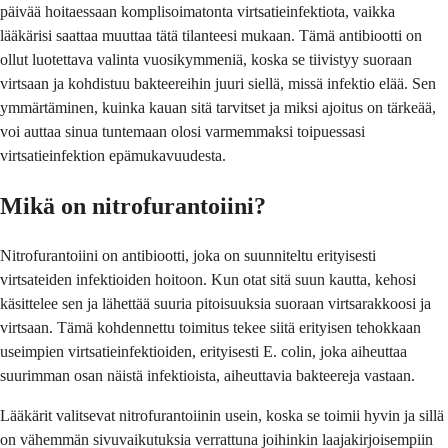
päivää hoitaessaan komplisoimatonta virtsatieinfektiota, vaikka
lääkärisi saattaa muuttaa tätä tilanteesi mukaan. Tämä antibiootti on
ollut luotettava valinta vuosikymmeniä, koska se tiivistyy suoraan
virtsaan ja kohdistuu bakteereihin juuri siellä, missä infektio elää. Sen
ymmärtäminen, kuinka kauan sitä tarvitset ja miksi ajoitus on tärkeää,
voi auttaa sinua tuntemaan olosi varmemmaksi toipuessasi
virtsatieinfektion epämukavuudesta.
Mikä on nitrofurantoiini?
Nitrofurantoiini on antibiootti, joka on suunniteltu erityisesti
virtsateiden infektioiden hoitoon. Kun otat sitä suun kautta, kehosi
käsittelee sen ja lähettää suuria pitoisuuksia suoraan virtsarakkoosi ja
virtsaan. Tämä kohdennettu toimitus tekee siitä erityisen tehokkaan
useimpien virtsatieinfektioiden, erityisesti E. colin, joka aiheuttaa
suurimman osan näistä infektioista, aiheuttavia bakteereja vastaan.
Lääkärit valitsevat nitrofurantoiinin usein, koska se toimii hyvin ja sillä
on vähemmän sivuvaikutuksia verrattuna joihinkin laajakirjoisempiin