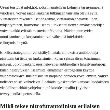
Usein toistuvat infektiot, jotka määritellään kolmena tai useampana
vuodessa, voivat saada lääkärisi tutkimaan taustalla olevia syitä.
Virtsateiden rakenteelliset ongelmat, virtsarakon epätäydellinen
tyhjentyminen, hormonaaliset muutokset tai tietyt elämäntapatekijät
voivat kaikki edistää toistuvia infektioita. Näiden juurisyiden
tunnistaminen ja korjaaminen voi vähentää infektioiden
esiintymistiheyttä.
Ehkäisystrategioihin voi sisältyä matala-annoksisia antibiootteja
päivittäin tai tiettyjen laukaisimien, kuten seksuaalisen toiminnan,
jälkeen. Jotkut lääkärit suosittelevat ei-antibioottisia lähestymistapoja,
kuten nesteytyksen lisäämistä, emättimen estrogeenin käyttöä
vaihdevuosi-ikäisillä naisilla tai karpalotuotteiden kokeilemista, vaikka
todisteet näistä vaihtelevat. Lääkärisi työskentelee kanssasi luodakseen
yksilöllisen ehkäisyohjelman infektioidesi mallin ja yleisen
terveydentilasi perusteella.
Mikä tekee nitrofurantoiinista erilaisen