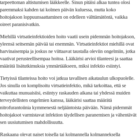
tarpeettoman altistumisen lääkkeelle. Sinun pitäisi alkaa tuntea olosi
paremmaksi kahden tai kolmen päivän kuluessa, mutta koko
hoitojakson loppuunsaattaminen on edelleen välttämätöntä, vaikka
oireet paranisivatkin.
Miehillä virtsatieinfektioiden hoito vaatii usein pidemmän hoitojakson,
yleensä seitsemän päivää tai enemmän. Virtsatieinfektiot miehillä ovat
harvinaisempia ja joskus ne viittaavat taustalla oleviin ongelmiin, jotka
vaativat perusteellisempaa hoitoa. Lääkärisi arvioi tilanteesi ja saattaa
määrätä lisätutkimuksia ymmärtääkseen, miksi infektio esiintyi.
Tietyissä tilanteissa hoito voi jatkua tavallisen aikataulun ulkopuolelle.
Jos sinulla on komplisoitu virtsatieinfektio, mikä tarkoittaa, että se
vaikuttaa munuaisiisi, esiintyy raskauden aikana tai yhdessä muiden
terveydellisten ongelmien kanssa, lääkärisi saattaa määrätä
nitrofurantoiinia kymmenestä neljääntoista päivään. Nämä pidemmät
hoitojaksot varmistavat infektion täydellisen paranemisen ja vähentävät
sen uusiutumisen mahdollisuutta.
Raskaana olevat naiset toisella tai kolmannella kolmanneksella