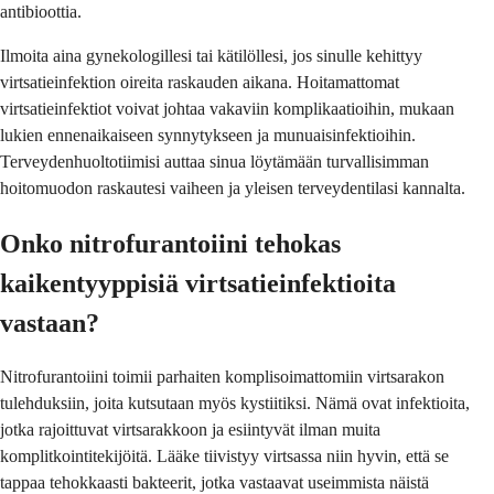
antibioottia.
Ilmoita aina gynekologillesi tai kätilöllesi, jos sinulle kehittyy
virtsatieinfektion oireita raskauden aikana. Hoitamattomat
virtsatieinfektiot voivat johtaa vakaviin komplikaatioihin, mukaan
lukien ennenaikaiseen synnytykseen ja munuaisinfektioihin.
Terveydenhuoltotiimisi auttaa sinua löytämään turvallisimman
hoitomuodon raskautesi vaiheen ja yleisen terveydentilasi kannalta.
Onko nitrofurantoiini tehokas
kaikentyyppisiä virtsatieinfektioita
vastaan?
Nitrofurantoiini toimii parhaiten komplisoimattomiin virtsarakon
tulehduksiin, joita kutsutaan myös kystiitiksi. Nämä ovat infektioita,
jotka rajoittuvat virtsarakkoon ja esiintyvät ilman muita
komplitkointitekijöitä. Lääke tiivistyy virtsassa niin hyvin, että se
tappaa tehokkaasti bakteerit, jotka vastaavat useimmista näistä