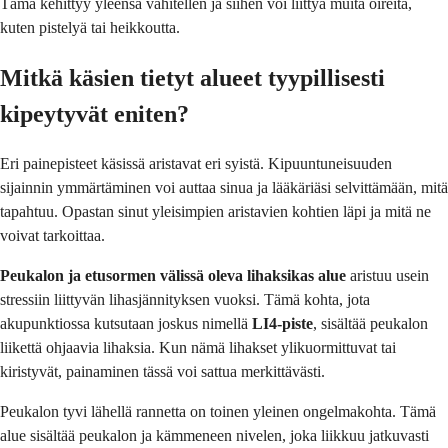
Tämä kehittyy yleensä vähitellen ja siihen voi liittyä muita oireita,
kuten pistelyä tai heikkoutta.
Mitkä käsien tietyt alueet tyypillisesti
kipeytyvät eniten?
Eri painepisteet käsissä aristavat eri syistä. Kipuuntuneisuuden
sijainnin ymmärtäminen voi auttaa sinua ja lääkäriäsi selvittämään, mitä
tapahtuu. Opastan sinut yleisimpien aristavien kohtien läpi ja mitä ne
voivat tarkoittaa.
Peukalon ja etusormen välissä oleva lihaksikas alue
aristuu usein
stressiin liittyvän lihasjännityksen vuoksi. Tämä kohta, jota
akupunktiossa kutsutaan joskus nimellä
LI4-piste
, sisältää peukalon
liikettä ohjaavia lihaksia. Kun nämä lihakset ylikuormittuvat tai
kiristyvät, painaminen tässä voi sattua merkittävästi.
Peukalon tyvi lähellä rannetta on toinen yleinen ongelmakohta. Tämä
alue sisältää peukalon ja kämmeneen nivelen, joka liikkuu jatkuvasti