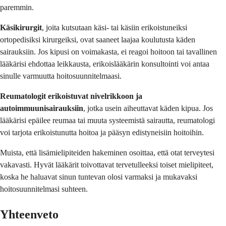
paremmin.
Käsikirurgit
, joita kutsutaan käsi- tai käsiin erikoistuneiksi
ortopedisiksi kirurgeiksi, ovat saaneet laajaa koulutusta käden
sairauksiin. Jos kipusi on voimakasta, ei reagoi hoitoon tai tavallinen
lääkärisi ehdottaa leikkausta, erikoislääkärin konsultointi voi antaa
sinulle varmuutta hoitosuunnitelmaasi.
Reumatologit erikoistuvat nivelrikkoon ja
autoimmuunisairauksiin
, jotka usein aiheuttavat käden kipua. Jos
lääkärisi epäilee reumaa tai muuta systeemistä sairautta, reumatologi
voi tarjota erikoistunutta hoitoa ja pääsyn edistyneisiin hoitoihin.
Muista, että lisämielipiteiden hakeminen osoittaa, että otat terveytesi
vakavasti. Hyvät lääkärit toivottavat tervetulleeksi toiset mielipiteet,
koska he haluavat sinun tuntevan olosi varmaksi ja mukavaksi
hoitosuunnitelmasi suhteen.
Yhteenveto