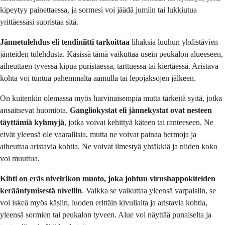
kipeytyy painettaessa, ja sormesi voi jäädä jumiin tai lukkiutua
yrittäessäsi suoristaa sitä.
Jännetulehdus eli tendiniitti tarkoittaa
lihaksia luuhun yhdistävien
jänteiden tulehdusta. Käsissä tämä vaikuttaa usein peukalon alueeseen,
aiheuttaen tyvessä kipua puristaessa, tarttuessa tai kiertäessä. Aristava
kohta voi tuntua pahemmalta aamulla tai lepojaksojen jälkeen.
On kuitenkin olemassa myös harvinaisempia mutta tärkeitä syitä, jotka
ansaitsevat huomiota.
Gangliokystat eli jännekystat ovat nesteen
täyttämiä kyhmyjä
, jotka voivat kehittyä käteen tai ranteeseen. Ne
eivät yleensä ole vaarallisia, mutta ne voivat painaa hermoja ja
aiheuttaa aristavia kohtia. Ne voivat ilmestyä yhtäkkiä ja niiden koko
voi muuttua.
Kihti on eräs nivelrikon muoto, joka johtuu virushappokiteiden
kerääntymisestä niveliin
. Vaikka se vaikuttaa yleensä varpaisiin, se
voi iskeä myös käsiin, luoden erittäin kivuliaita ja aristavia kohtia,
yleensä sormien tai peukalon tyveen. Alue voi näyttää punaiselta ja