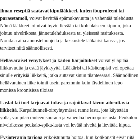
Ilman reseptiä saatavat kipulääkkeet, kuten ibuprofeeni tai
parasetamoli
, voivat lievittää epämukavuutta ja vähentää tulehdusta.
Nämä lääkkeet toimivat hyvin lievään tai kohtalaiseen kipuun, joka
johtuu nivelrikosta, jännetulehduksesta tai yleisestä rasituksesta.
Noudata aina annosteluohjeita ja keskustele lääkärisi kanssa, jos
tarvitset niitä säännöllisesti.
Hellävaraiset venytykset ja käden harjoitukset
voivat ylläpitää
liikkuvuutta ja estää jäykkyyttä. Lääkärisi tai käsiterapisti voi opettaa
sinulle erityisiä liikkeitä, jotka auttavat sinun tilanteessasi. Säännöllinen
hellävarainen liike toimii usein paremmin kuin täydellinen lepo
monissa kroonisissa tiloissa.
Lastat tai tuet tarjoavat tukea ja rajoittavat kivun aiheuttavia
liikkeitä
. Karpalitunneli-oireyhtymässä ranne lasta, jota käytetään
yöllä, voi pitää ranteen suorana ja vähentää hermopuristusta. Peukalon
nivelrikossa peukalo-spika-lasta voi levätä niveltä ja lievittää kipua.
Fysioterapia tarjoaa
erikoistunutta hoitoa, kun kotikonstit eivät riitä.