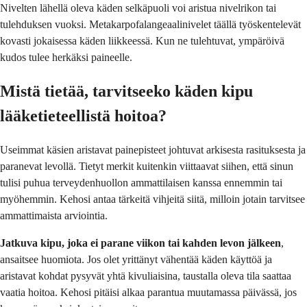
Nivelten lähellä oleva käden selkäpuoli voi aristua nivelrikon tai
tulehduksen vuoksi. Metakarpofalangeaalinivelet täällä työskentelevät
kovasti jokaisessa käden liikkeessä. Kun ne tulehtuvat, ympäröivä
kudos tulee herkäksi paineelle.
Mistä tietää, tarvitseeko käden kipu
lääketieteellistä hoitoa?
Useimmat käsien aristavat painepisteet johtuvat arkisesta rasituksesta ja
paranevat levollä. Tietyt merkit kuitenkin viittaavat siihen, että sinun
tulisi puhua terveydenhuollon ammattilaisen kanssa ennemmin tai
myöhemmin. Kehosi antaa tärkeitä vihjeitä siitä, milloin jotain tarvitsee
ammattimaista arviointia.
Jatkuva kipu, joka ei parane viikon tai kahden levon jälkeen
,
ansaitsee huomiota. Jos olet yrittänyt vähentää käden käyttöä ja
aristavat kohdat pysyvät yhtä kivuliaisina, taustalla oleva tila saattaa
vaatia hoitoa. Kehosi pitäisi alkaa parantua muutamassa päivässä, jos