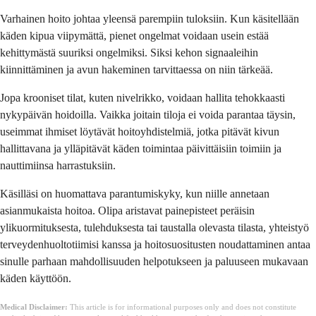
Varhainen hoito johtaa yleensä parempiin tuloksiin. Kun käsitellään
käden kipua viipymättä, pienet ongelmat voidaan usein estää
kehittymästä suuriksi ongelmiksi. Siksi kehon signaaleihin
kiinnittäminen ja avun hakeminen tarvittaessa on niin tärkeää.
Jopa krooniset tilat, kuten nivelrikko, voidaan hallita tehokkaasti
nykypäivän hoidoilla. Vaikka joitain tiloja ei voida parantaa täysin,
useimmat ihmiset löytävät hoitoyhdistelmiä, jotka pitävät kivun
hallittavana ja ylläpitävät käden toimintaa päivittäisiin toimiin ja
nauttimiinsa harrastuksiin.
Käsilläsi on huomattava parantumiskyky, kun niille annetaan
asianmukaista hoitoa. Olipa aristavat painepisteet peräisin
ylikuormituksesta, tulehduksesta tai taustalla olevasta tilasta, yhteistyö
terveydenhuoltotiimisi kanssa ja hoitosuositusten noudattaminen antaa
sinulle parhaan mahdollisuuden helpotukseen ja paluuseen mukavaan
käden käyttöön.
Medical Disclaimer:
This article is for informational purposes only and does not constitute