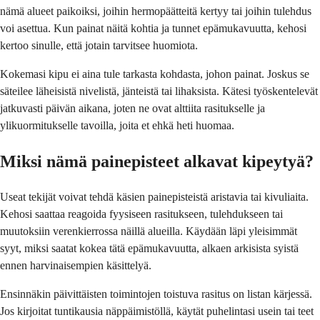
nämä alueet paikoiksi, joihin hermopäätteitä kertyy tai joihin tulehdus
voi asettua. Kun painat näitä kohtia ja tunnet epämukavuutta, kehosi
kertoo sinulle, että jotain tarvitsee huomiota.
Kokemasi kipu ei aina tule tarkasta kohdasta, johon painat. Joskus se
säteilee läheisistä nivelistä, jänteistä tai lihaksista. Kätesi työskentelevät
jatkuvasti päivän aikana, joten ne ovat alttiita rasitukselle ja
ylikuormitukselle tavoilla, joita et ehkä heti huomaa.
Miksi nämä painepisteet alkavat kipeytyä?
Useat tekijät voivat tehdä käsien painepisteistä aristavia tai kivuliaita.
Kehosi saattaa reagoida fyysiseen rasitukseen, tulehdukseen tai
muutoksiin verenkierrossa näillä alueilla. Käydään läpi yleisimmät
syyt, miksi saatat kokea tätä epämukavuutta, alkaen arkisista syistä
ennen harvinaisempien käsittelyä.
Ensinnäkin päivittäisten toimintojen toistuva rasitus on listan kärjessä.
Jos kirjoitat tuntikausia näppäimistöllä, käytät puhelintasi usein tai teet