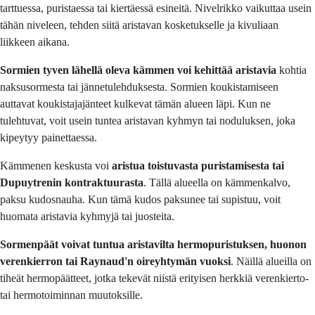
tarttuessa, puristaessa tai kiertäessä esineitä. Nivelrikko vaikuttaa usein
tähän niveleen, tehden siitä aristavan kosketukselle ja kivuliaan
liikkeen aikana.
Sormien tyven lähellä oleva kämmen voi kehittää aristavia
kohtia
naksusormesta tai jännetulehduksesta. Sormien koukistamiseen
auttavat koukistajajänteet kulkevat tämän alueen läpi. Kun ne
tulehtuvat, voit usein tuntea aristavan kyhmyn tai noduluksen, joka
kipeytyy painettaessa.
Kämmenen keskusta voi
aristua toistuvasta puristamisesta tai
Dupuytrenin kontraktuurasta
. Tällä alueella on kämmenkalvo,
paksu kudosnauha. Kun tämä kudos paksunee tai supistuu, voit
huomata aristavia kyhmyjä tai juosteita.
Sormenpäät voivat tuntua aristavilta hermopuristuksen, huonon
verenkierron tai Raynaud'n oireyhtymän vuoksi
. Näillä alueilla on
tiheät hermopäätteet, jotka tekevät niistä erityisen herkkiä verenkierto-
tai hermotoiminnan muutoksille.