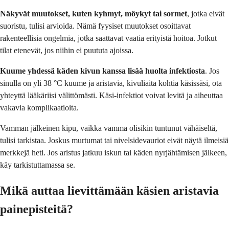
Näkyvät muutokset, kuten kyhmyt, möykyt tai sormet
, jotka eivät
suoristu, tulisi arvioida. Nämä fyysiset muutokset osoittavat
rakenteellisia ongelmia, jotka saattavat vaatia erityistä hoitoa. Jotkut
tilat etenevät, jos niihin ei puututa ajoissa.
Kuume yhdessä käden kivun kanssa lisää huolta infektiosta
. Jos
sinulla on yli 38 °C kuume ja aristavia, kivuliaita kohtia käsissäsi, ota
yhteyttä lääkäriisi välittömästi. Käsi-infektiot voivat levitä ja aiheuttaa
vakavia komplikaatioita.
Vamman jälkeinen kipu, vaikka vamma olisikin tuntunut vähäiseltä,
tulisi tarkistaa. Joskus murtumat tai nivelsidevauriot eivät näytä ilmeisiä
merkkejä heti. Jos aristus jatkuu iskun tai käden nyrjähtämisen jälkeen,
käy tarkistuttamassa se.
Mikä auttaa lievittämään käsien aristavia
painepisteitä?