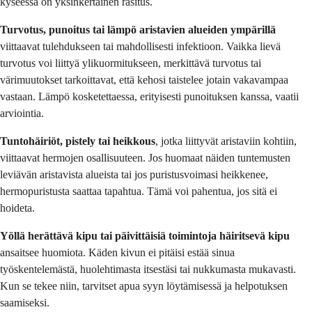
kyseessä on yksinkertainen rasitus.
Turvotus, punoitus tai lämpö aristavien alueiden ympärillä
viittaavat tulehdukseen tai mahdollisesti infektioon. Vaikka lievä
turvotus voi liittyä ylikuormitukseen, merkittävä turvotus tai
värimuutokset tarkoittavat, että kehosi taistelee jotain vakavampaa
vastaan. Lämpö kosketettaessa, erityisesti punoituksen kanssa, vaatii
arviointia.
Tuntohäiriöt, pistely tai heikkous
, jotka liittyvät aristaviin kohtiin,
viittaavat hermojen osallisuuteen. Jos huomaat näiden tuntemusten
leviävän aristavista alueista tai jos puristusvoimasi heikkenee,
hermopuristusta saattaa tapahtua. Tämä voi pahentua, jos sitä ei
hoideta.
Yöllä herättävä kipu tai päivittäisiä toimintoja häiritsevä kipu
ansaitsee huomiota. Käden kivun ei pitäisi estää sinua
työskentelemästä, huolehtimasta itsestäsi tai nukkumasta mukavasti.
Kun se tekee niin, tarvitset apua syyn löytämisessä ja helpotuksen
saamiseksi.