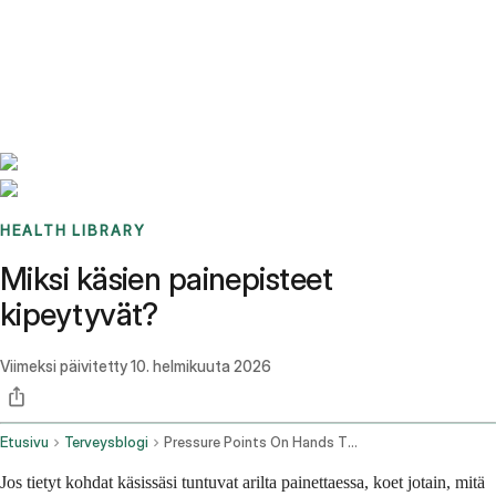
Benchmarks
Stories
FAQ
Sign up / Log in
HEALTH LIBRARY
Miksi käsien painepisteet
kipeytyvät?
Viimeksi päivitetty
10. helmikuuta 2026
Etusivu
Terveysblogi
Pressure Points On Hands That Hurt
Jos tietyt kohdat käsissäsi tuntuvat arilta painettaessa, koet jotain, mitä