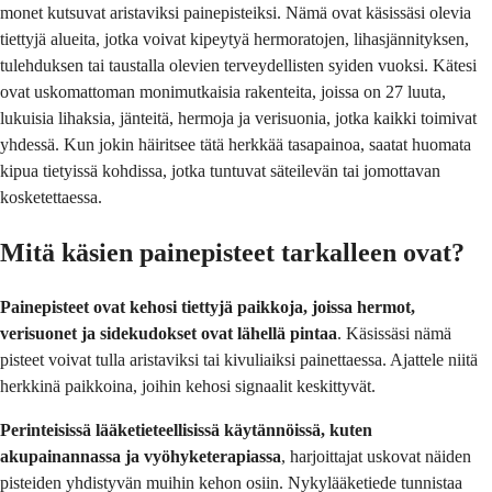
monet kutsuvat aristaviksi painepisteiksi. Nämä ovat käsissäsi olevia
tiettyjä alueita, jotka voivat kipeytyä hermoratojen, lihasjännityksen,
tulehduksen tai taustalla olevien terveydellisten syiden vuoksi. Kätesi
ovat uskomattoman monimutkaisia rakenteita, joissa on 27 luuta,
lukuisia lihaksia, jänteitä, hermoja ja verisuonia, jotka kaikki toimivat
yhdessä. Kun jokin häiritsee tätä herkkää tasapainoa, saatat huomata
kipua tietyissä kohdissa, jotka tuntuvat säteilevän tai jomottavan
kosketettaessa.
Mitä käsien painepisteet tarkalleen ovat?
Painepisteet ovat kehosi tiettyjä paikkoja, joissa hermot,
verisuonet ja sidekudokset ovat lähellä pintaa
. Käsissäsi nämä
pisteet voivat tulla aristaviksi tai kivuliaiksi painettaessa. Ajattele niitä
herkkinä paikkoina, joihin kehosi signaalit keskittyvät.
Perinteisissä lääketieteellisissä käytännöissä, kuten
akupainannassa ja vyöhyketerapiassa
, harjoittajat uskovat näiden
pisteiden yhdistyvän muihin kehon osiin. Nykylääketiede tunnistaa