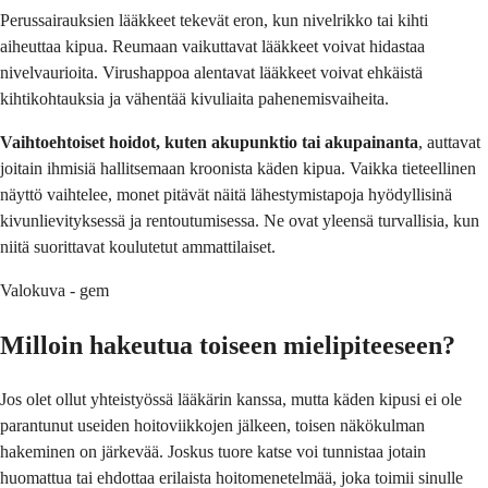
Perussairauksien lääkkeet tekevät eron, kun nivelrikko tai kihti
aiheuttaa kipua. Reumaan vaikuttavat lääkkeet voivat hidastaa
nivelvaurioita. Virushappoa alentavat lääkkeet voivat ehkäistä
kihtikohtauksia ja vähentää kivuliaita pahenemisvaiheita.
Vaihtoehtoiset hoidot, kuten akupunktio tai akupainanta
, auttavat
joitain ihmisiä hallitsemaan kroonista käden kipua. Vaikka tieteellinen
näyttö vaihtelee, monet pitävät näitä lähestymistapoja hyödyllisinä
kivunlievityksessä ja rentoutumisessa. Ne ovat yleensä turvallisia, kun
niitä suorittavat koulutetut ammattilaiset.
Valokuva - gem
Milloin hakeutua toiseen mielipiteeseen?
Jos olet ollut yhteistyössä lääkärin kanssa, mutta käden kipusi ei ole
parantunut useiden hoitoviikkojen jälkeen, toisen näkökulman
hakeminen on järkevää. Joskus tuore katse voi tunnistaa jotain
huomattua tai ehdottaa erilaista hoitomenetelmää, joka toimii sinulle