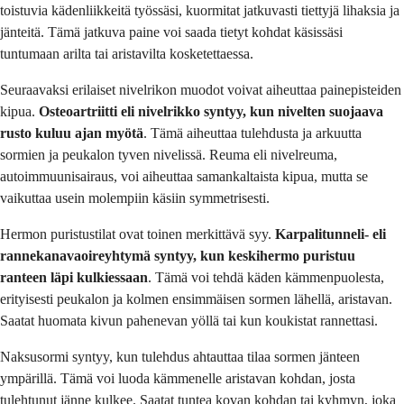
toistuvia kädenliikkeitä työssäsi, kuormitat jatkuvasti tiettyjä lihaksia ja
jänteitä. Tämä jatkuva paine voi saada tietyt kohdat käsissäsi
tuntumaan arilta tai aristavilta kosketettaessa.
Seuraavaksi erilaiset nivelrikon muodot voivat aiheuttaa painepisteiden
kipua.
Osteoartriitti eli nivelrikko syntyy, kun nivelten suojaava
rusto kuluu ajan myötä
. Tämä aiheuttaa tulehdusta ja arkuutta
sormien ja peukalon tyven nivelissä. Reuma eli nivelreuma,
autoimmuunisairaus, voi aiheuttaa samankaltaista kipua, mutta se
vaikuttaa usein molempiin käsiin symmetrisesti.
Hermon puristustilat ovat toinen merkittävä syy.
Karpalitunneli- eli
rannekanavaoireyhtymä syntyy, kun keskihermo puristuu
ranteen läpi kulkiessaan
. Tämä voi tehdä käden kämmenpuolesta,
erityisesti peukalon ja kolmen ensimmäisen sormen lähellä, aristavan.
Saatat huomata kivun pahenevan yöllä tai kun koukistat rannettasi.
Naksusormi syntyy, kun tulehdus ahtauttaa tilaa sormen jänteen
ympärillä. Tämä voi luoda kämmenelle aristavan kohdan, josta
tulehtunut jänne kulkee. Saatat tuntea kovan kohdan tai kyhmyn, joka