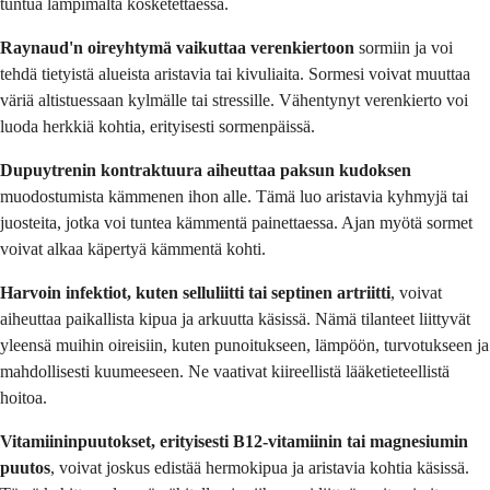
tuntua lämpimältä kosketettaessa.
Raynaud'n oireyhtymä vaikuttaa verenkiertoon
sormiin ja voi
tehdä tietyistä alueista aristavia tai kivuliaita. Sormesi voivat muuttaa
väriä altistuessaan kylmälle tai stressille. Vähentynyt verenkierto voi
luoda herkkiä kohtia, erityisesti sormenpäissä.
Dupuytrenin kontraktuura aiheuttaa paksun kudoksen
muodostumista kämmenen ihon alle. Tämä luo aristavia kyhmyjä tai
juosteita, jotka voi tuntea kämmentä painettaessa. Ajan myötä sormet
voivat alkaa käpertyä kämmentä kohti.
Harvoin infektiot, kuten selluliitti tai septinen artriitti
, voivat
aiheuttaa paikallista kipua ja arkuutta käsissä. Nämä tilanteet liittyvät
yleensä muihin oireisiin, kuten punoitukseen, lämpöön, turvotukseen ja
mahdollisesti kuumeeseen. Ne vaativat kiireellistä lääketieteellistä
hoitoa.
Vitamiininpuutokset, erityisesti B12-vitamiinin tai magnesiumin
puutos
, voivat joskus edistää hermokipua ja aristavia kohtia käsissä.