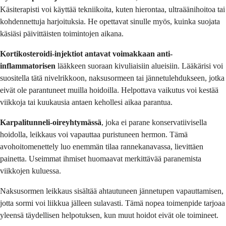
Käsiterapisti voi käyttää tekniikoita, kuten hierontaa, ultraäänihoitoa tai
kohdennettuja harjoituksia. He opettavat sinulle myös, kuinka suojata
käsiäsi päivittäisten toimintojen aikana.
Kortikosteroidi-injektiot antavat voimakkaan anti-
inflammatorisen
lääkkeen suoraan kivuliaisiin alueisiin. Lääkärisi voi
suositella tätä nivelrikkoon, naksusormeen tai jännetulehdukseen, jotka
eivät ole parantuneet muilla hoidoilla. Helpottava vaikutus voi kestää
viikkoja tai kuukausia antaen kehollesi aikaa parantua.
Karpalitunneli-oireyhtymässä
, joka ei parane konservatiivisella
hoidolla, leikkaus voi vapauttaa puristuneen hermon. Tämä
avohoitomenettely luo enemmän tilaa rannekanavassa, lievittäen
painetta. Useimmat ihmiset huomaavat merkittävää paranemista
viikkojen kuluessa.
Naksusormen leikkaus sisältää ahtautuneen jännetupen vapauttamisen,
jotta sormi voi liikkua jälleen sulavasti. Tämä nopea toimenpide tarjoaa
yleensä täydellisen helpotuksen, kun muut hoidot eivät ole toimineet.