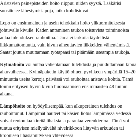
Aristavien painepisteiden hoito riippuu niiden syystä. Lääkärisi
suosittelee lähestymistapoja, jotka kohdistuvat
Lepo on ensimmäinen ja usein tehokkain hoito ylikuormituksesta
johtuvalle kivulle. Käden antaminen taukoa toistuvista toiminnoista
antaa tulehduksen rauhoittua. Tämä ei tarkoita täydellistä
liikkumattomuutta, vain kivun aiheuttavien liikkeiden vähentämistä.
Saatat joutua muuttamaan työtapaasi tai pitämään useampia taukoja.
Kylmähoito
voi auttaa vähentämään tulehdusta ja puuduttamaan kipua
alkuvaiheessa. Kylmäpaketin käyttö ohuen pyyhkeen ympärillä 15–20
minuuttia useita kertoja päivässä voi rauhoittaa aristavia kohtia. Tämä
toimii erityisen hyvin kivun huomaamisen ensimmäisten 48 tunnin
aikana.
Lämpöhoito
on hyödyllisempää, kun alkuperäinen tulehdus on
rauhoittunut. Lämpimät hauteet tai käsien liotus lämpimässä vedessä
voivat rentouttaa kireitä lihaksia ja parantaa verenkiertoa. Tämä voi
tuntua erityisen miellyttävältä nivelrikkoon liittyvän arkuuden tai
kroonisen lihasjännityksen yhteydessä.