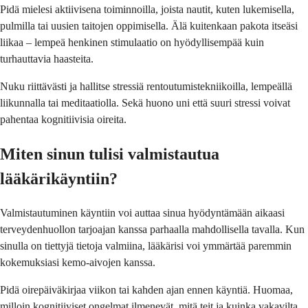
Pidä mielesi aktiivisena toiminnoilla, joista nautit, kuten lukemisella,
pulmilla tai uusien taitojen oppimisella. Älä kuitenkaan pakota itseäsi
liikaa – lempeä henkinen stimulaatio on hyödyllisempää kuin
turhauttavia haasteita.
Nuku riittävästi ja hallitse stressiä rentoutumistekniikoilla, lempeällä
liikunnalla tai meditaatiolla. Sekä huono uni että suuri stressi voivat
pahentaa kognitiivisia oireita.
Miten sinun tulisi valmistautua
lääkärikäyntiin?
Valmistautuminen käyntiin voi auttaa sinua hyödyntämään aikaasi
terveydenhuollon tarjoajan kanssa parhaalla mahdollisella tavalla. Kun
sinulla on tiettyjä tietoja valmiina, lääkärisi voi ymmärtää paremmin
kokemuksiasi kemo-aivojen kanssa.
Pidä oirepäiväkirjaa viikon tai kahden ajan ennen käyntiä. Huomaa,
milloin kognitiiviset ongelmat ilmenevät, mitä teit ja kuinka vakavilta