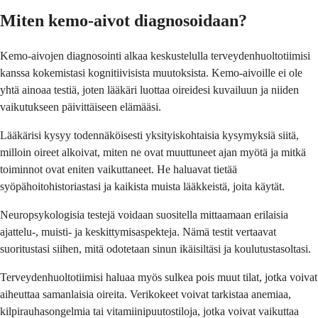
Miten kemo-aivot diagnosoidaan?
Kemo-aivojen diagnosointi alkaa keskustelulla terveydenhuoltotiimisi
kanssa kokemistasi kognitiivisista muutoksista. Kemo-aivoille ei ole
yhtä ainoaa testiä, joten lääkäri luottaa oireidesi kuvailuun ja niiden
vaikutukseen päivittäiseen elämääsi.
Lääkärisi kysyy todennäköisesti yksityiskohtaisia ​​kysymyksiä siitä,
milloin oireet alkoivat, miten ne ovat muuttuneet ajan myötä ja mitkä
toiminnot ovat eniten vaikuttaneet. He haluavat tietää
syöpähoitohistoriastasi ja kaikista muista lääkkeistä, joita käytät.
Neuropsykologisia testejä voidaan suositella mittaamaan erilaisia ​​
ajattelu-, muisti- ja keskittymisaspekteja. Nämä testit vertaavat
suoritustasi siihen, mitä odotetaan sinun ikäisiltäsi ja koulutustasoltasi.
Terveydenhuoltotiimisi haluaa myös sulkea pois muut tilat, jotka voivat
aiheuttaa samanlaisia ​​oireita. Verikokeet voivat tarkistaa anemiaa,
kilpirauhasongelmia tai vitamiinipuutostiloja, jotka voivat vaikuttaa