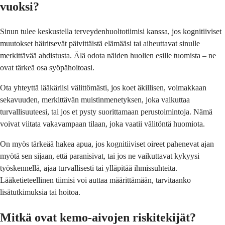
vuoksi?
Sinun tulee keskustella terveydenhuoltotiimisi kanssa, jos kognitiiviset
muutokset häiritsevät päivittäistä elämääsi tai aiheuttavat sinulle
merkittävää ahdistusta. Älä odota näiden huolien esille tuomista – ne
ovat tärkeä osa syöpähoitoasi.
Ota yhteyttä lääkäriisi välittömästi, jos koet äkillisen, voimakkaan
sekavuuden, merkittävän muistinmenetyksen, joka vaikuttaa
turvallisuuteesi, tai jos et pysty suorittamaan perustoimintoja. Nämä
voivat viitata vakavampaan tilaan, joka vaatii välitöntä huomiota.
On myös tärkeää hakea apua, jos kognitiiviset oireet pahenevat ajan
myötä sen sijaan, että paranisivat, tai jos ne vaikuttavat kykyysi
työskennellä, ajaa turvallisesti tai ylläpitää ihmissuhteita.
Lääketieteellinen tiimisi voi auttaa määrittämään, tarvitaanko
lisätutkimuksia tai hoitoa.
Mitkä ovat kemo-aivojen riskitekijät?