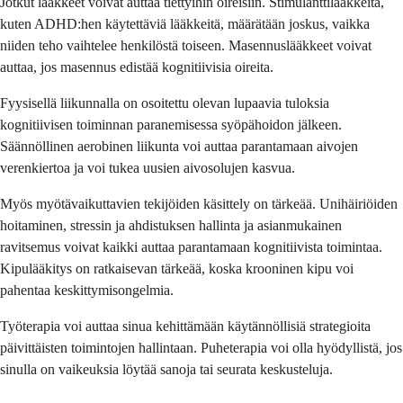
Jotkut lääkkeet voivat auttaa tiettyihin oireisiin. Stimulanttilääkkeitä,
kuten ADHD:hen käytettäviä lääkkeitä, määrätään joskus, vaikka
niiden teho vaihtelee henkilöstä toiseen. Masennuslääkkeet voivat
auttaa, jos masennus edistää kognitiivisia oireita.
Fyysisellä liikunnalla on osoitettu olevan lupaavia tuloksia
kognitiivisen toiminnan paranemisessa syöpähoidon jälkeen.
Säännöllinen aerobinen liikunta voi auttaa parantamaan aivojen
verenkiertoa ja voi tukea uusien aivosolujen kasvua.
Myös myötävaikuttavien tekijöiden käsittely on tärkeää. Unihäiriöiden
hoitaminen, stressin ja ahdistuksen hallinta ja asianmukainen
ravitsemus voivat kaikki auttaa parantamaan kognitiivista toimintaa.
Kipulääkitys on ratkaisevan tärkeää, koska krooninen kipu voi
pahentaa keskittymisongelmia.
Työterapia voi auttaa sinua kehittämään käytännöllisiä strategioita
päivittäisten toimintojen hallintaan. Puheterapia voi olla hyödyllistä, jos
sinulla on vaikeuksia löytää sanoja tai seurata keskusteluja.