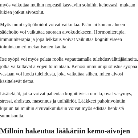
myös vaikuttaa muihin nopeasti kasvaviin soluihin kehossasi, mukaan
lukien jotkut aivosolut.
Myös muut syöpähoidot voivat vaikuttaa. Pään tai kaulan alueen
sädehoito voi vaikuttaa suoraan aivokudokseen. Hormoniterapia,
immuuniterapia ja jopa leikkaus voivat vaikuttaa kognitiiviseen
toimintaan eri mekanismien kautta.
Itse syöpä voi myös pelata roolia vapauttamalla tulehdusvälittäjäaineita,
jotka vaikuttavat aivojen toimintaan. Kehosi immuunipuolustus syöpää
vastaan voi luoda tulehdusta, joka vaikuttaa siihen, miten aivosi
käsittelevät tietoa.
Lisätekijät, jotka voivat pahentaa kognitiivisia oireita, ovat väsymys,
stressi, ahdistus, masennus ja unihäiriöt. Lääkkeet pahoinvointiin,
kipuun tai muihin sivuvaikutuksiin voivat myös edistää henkistä
sumuisuutta.
Milloin hakeutua lääkäriin kemo-aivojen