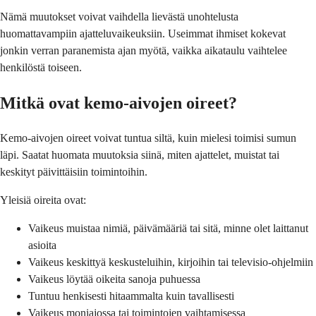
Nämä muutokset voivat vaihdella lievästä unohtelusta
huomattavampiin ajatteluvaikeuksiin. Useimmat ihmiset kokevat
jonkin verran paranemista ajan myötä, vaikka aikataulu vaihtelee
henkilöstä toiseen.
Mitkä ovat kemo-aivojen oireet?
Kemo-aivojen oireet voivat tuntua siltä, kuin mielesi toimisi sumun
läpi. Saatat huomata muutoksia siinä, miten ajattelet, muistat tai
keskityt päivittäisiin toimintoihin.
Yleisiä oireita ovat:
Vaikeus muistaa nimiä, päivämääriä tai sitä, minne olet laittanut
asioita
Vaikeus keskittyä keskusteluihin, kirjoihin tai televisio-ohjelmiin
Vaikeus löytää oikeita sanoja puhuessa
Tuntuu henkisesti hitaammalta kuin tavallisesti
Vaikeus moniajossa tai toimintojen vaihtamisessa