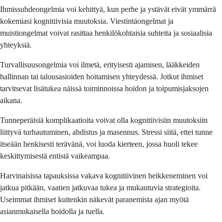
Ihmissuhdeongelmia voi kehittyä, kun perhe ja ystävät eivät ymmärrä
kokemiasi kognitiivisia muutoksia. Viestintäongelmat ja
muistiongelmat voivat rasittaa henkilökohtaisia ​​suhteita ja sosiaalisia
yhteyksiä.
Turvallisuusongelmia voi ilmetä, erityisesti ajamisen, lääkkeiden
hallinnan tai talousasioiden hoitamisen yhteydessä. Jotkut ihmiset
tarvitsevat lisätukea näissä toiminnoissa hoidon ja toipumisjaksojen
aikana.
Tunneperäisiä komplikaatioita voivat olla kognitiivisiin muutoksiin
liittyvä turhautuminen, ahdistus ja masennus. Stressi siitä, ettei tunne
itseään henkisesti terävänä, voi luoda kierteen, jossa huoli tekee
keskittymisestä entistä vaikeampaa.
Harvinaisissa tapauksissa vakava kognitiivinen heikkeneminen voi
jatkua pitkään, vaatien jatkuvaa tukea ja mukautuvia strategioita.
Useimmat ihmiset kuitenkin näkevät paranemista ajan myötä
asianmukaisella hoidolla ja tuella.