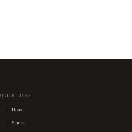
QUICK LINKS
Home
Stories