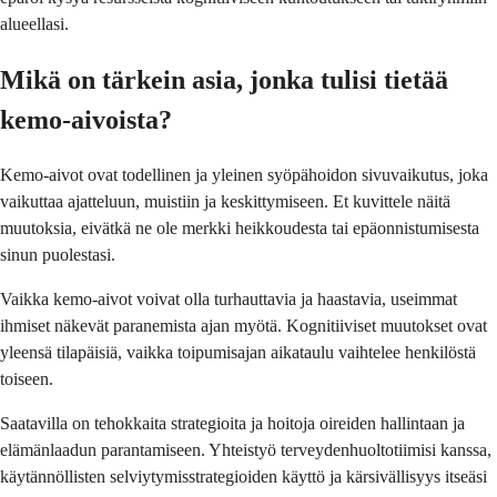
alueellasi.
Mikä on tärkein asia, jonka tulisi tietää
kemo-aivoista?
Kemo-aivot ovat todellinen ja yleinen syöpähoidon sivuvaikutus, joka
vaikuttaa ajatteluun, muistiin ja keskittymiseen. Et kuvittele näitä
muutoksia, eivätkä ne ole merkki heikkoudesta tai epäonnistumisesta
sinun puolestasi.
Vaikka kemo-aivot voivat olla turhauttavia ja haastavia, useimmat
ihmiset näkevät paranemista ajan myötä. Kognitiiviset muutokset ovat
yleensä tilapäisiä, vaikka toipumisajan aikataulu vaihtelee henkilöstä
toiseen.
Saatavilla on tehokkaita strategioita ja hoitoja oireiden hallintaan ja
elämänlaadun parantamiseen. Yhteistyö terveydenhuoltotiimisi kanssa,
käytännöllisten selviytymisstrategioiden käyttö ja kärsivällisyys itseäsi