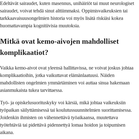
Edeltävät sairaudet, kuten masennus, unihäiriöt tai muut neurologiset
sairaudet, voivat tehdä sinut alttiimmaksi. Oppimisvaikeuksien tai
tarkkaavaisuusongelmien historia voi myös lisätä riskiäsi kokea
huomattavampia kognitiivisia muutoksia.
Mitkä ovat kemo-aivojen mahdolliset
komplikaatiot?
Vaikka kemo-aivot ovat yleensä hallittavissa, ne voivat joskus johtaa
komplikaatioihin, jotka vaikuttavat elämänlaatuusi. Näiden
mahdollisten ongelmien ymmärtäminen voi auttaa sinua hakemaan
asianmukaista tukea tarvittaessa.
Työ- ja opiskelusuorituskyky voi kärsiä, mikä johtaa vaikeuksiin
työpaikan säilyttämisessä tai koulutussuunnitelmien suorittamisessa.
Joidenkin ihmisten on vähennettävä työaikaansa, muutettava
työtehtäviä tai pidettävä pidennettyä lomaa hoidon ja toipumisen
aikana.