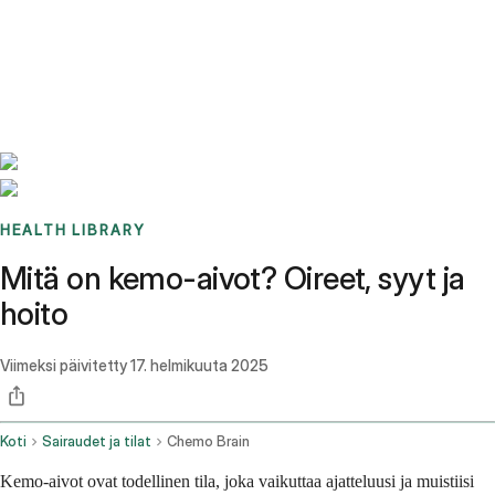
Benchmarks
Stories
FAQ
Sign up / Log in
HEALTH LIBRARY
Mitä on kemo-aivot? Oireet, syyt ja
hoito
Viimeksi päivitetty
17. helmikuuta 2025
Koti
Sairaudet ja tilat
Chemo Brain
Kemo-aivot ovat todellinen tila, joka vaikuttaa ajatteluusi ja muistiisi