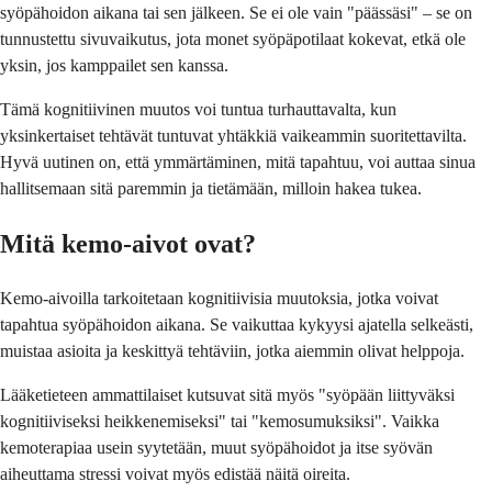
syöpähoidon aikana tai sen jälkeen. Se ei ole vain "päässäsi" – se on
tunnustettu sivuvaikutus, jota monet syöpäpotilaat kokevat, etkä ole
yksin, jos kamppailet sen kanssa.
Tämä kognitiivinen muutos voi tuntua turhauttavalta, kun
yksinkertaiset tehtävät tuntuvat yhtäkkiä vaikeammin suoritettavilta.
Hyvä uutinen on, että ymmärtäminen, mitä tapahtuu, voi auttaa sinua
hallitsemaan sitä paremmin ja tietämään, milloin hakea tukea.
Mitä kemo-aivot ovat?
Kemo-aivoilla tarkoitetaan kognitiivisia muutoksia, jotka voivat
tapahtua syöpähoidon aikana. Se vaikuttaa kykyysi ajatella selkeästi,
muistaa asioita ja keskittyä tehtäviin, jotka aiemmin olivat helppoja.
Lääketieteen ammattilaiset kutsuvat sitä myös "syöpään liittyväksi
kognitiiviseksi heikkenemiseksi" tai "kemosumuksiksi". Vaikka
kemoterapiaa usein syytetään, muut syöpähoidot ja itse syövän
aiheuttama stressi voivat myös edistää näitä oireita.