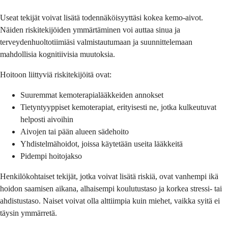
Useat tekijät voivat lisätä todennäköisyyttäsi kokea kemo-aivot.
Näiden riskitekijöiden ymmärtäminen voi auttaa sinua ja
terveydenhuoltotiimiäsi valmistautumaan ja suunnittelemaan
mahdollisia kognitiivisia muutoksia.
Hoitoon liittyviä riskitekijöitä ovat:
Suuremmat kemoterapialääkkeiden annokset
Tietyntyyppiset kemoterapiat, erityisesti ne, jotka kulkeutuvat
helposti aivoihin
Aivojen tai pään alueen sädehoito
Yhdistelmähoidot, joissa käytetään useita lääkkeitä
Pidempi hoitojakso
Henkilökohtaiset tekijät, jotka voivat lisätä riskiä, ovat vanhempi ikä
hoidon saamisen aikana, alhaisempi koulutustaso ja korkea stressi- tai
ahdistustaso. Naiset voivat olla alttiimpia kuin miehet, vaikka syitä ei
täysin ymmärretä.