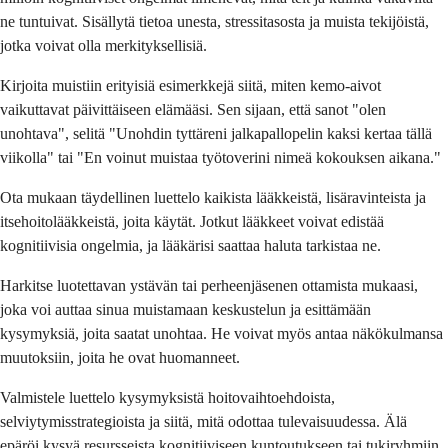
ne tuntuivat. Sisällytä tietoa unesta, stressitasosta ja muista tekijöistä,
jotka voivat olla merkityksellisiä.
Kirjoita muistiin erityisiä esimerkkejä siitä, miten kemo-aivot
vaikuttavat päivittäiseen elämääsi. Sen sijaan, että sanot "olen
unohtava", selitä "Unohdin tyttäreni jalkapallopelin kaksi kertaa tällä
viikolla" tai "En voinut muistaa työtoverini nimeä kokouksen aikana."
Ota mukaan täydellinen luettelo kaikista lääkkeistä, lisäravinteista ja
itsehoitolääkkeistä, joita käytät. Jotkut lääkkeet voivat edistää
kognitiivisia ongelmia, ja lääkärisi saattaa haluta tarkistaa ne.
Harkitse luotettavan ystävän tai perheenjäsenen ottamista mukaasi,
joka voi auttaa sinua muistamaan keskustelun ja esittämään
kysymyksiä, joita saatat unohtaa. He voivat myös antaa näkökulmansa
muutoksiin, joita he ovat huomanneet.
Valmistele luettelo kysymyksistä hoitovaihtoehdoista,
selviytymisstrategioista ja siitä, mitä odottaa tulevaisuudessa. Älä
epäröi kysyä resursseista kognitiiviseen kuntoutukseen tai tukiryhmiin