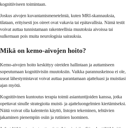
kognitiiviseen toimintaan.
Joskus aivojen kuvantamismenetelmiä, kuten MRI-skannauksia,
tilataan, erityisesti jos oireet ovat vakavia tai epätavallisia. Nämä testit
voivat auttaa tunnistamaan rakenteellisia muutoksia aivoissa tai
sulkemaan pois muita neurologisia sairauksia.
Mikä on kemo-aivojen hoito?
Kemo-aivojen hoito keskittyy oireiden hallintaan ja auttamiseen
sopeutumaan kognitiivisiin muutoksiin. Vaikka parannuskeinoa ei ole,
useat lähestymistavat voivat auttaa parantamaan ajatteluasi ja muistiasi
ajan myötä.
Kognitiivinen kuntoutus terapia toimii asiantuntijoiden kanssa, jotka
opettavat sinulle strategioita muisti- ja ajatteluongelmien kiertämiseksi.
Näitä voivat olla kalenterin käyttö, listojen tekeminen, tehtävien
jakaminen pienempiin osiin ja rutiinien luominen.