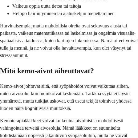
Vaikeus oppia uutta tietoa tai taitoja
Helppo häiriintyminen tai ajatusketjun menettäminen
Harvinaisempia, mutta mahdollisia oireita ovat sekavuus ajasta tai
paikasta, vaikeus matematiikassa tai laskelmissa ja ongelmia visuaalis-
spatiaalisissa taidoissa, kuten karttojen lukemisessa. Nämä oireet voivat
tulla ja mennä, ja ne voivat olla havaittavampia, kun olet väsynyt tai
stressaantunut.
Mitä kemo-aivot aiheuttavat?
Kemo-aivot johtuvat siitä, että syöpähoidot voivat vaikuttaa siihen,
miten aivosolut kommunikoivat keskenään. Tarkkaa syytä ei täysin
ymmärretä, mutta tutkijat uskovat, että useat tekijät toimivat yhdessä
luoden näitä kognitiivisia muutoksia.
Kemoterapialääkkeet voivat kulkeutua aivoihisi ja mahdollisesti
vahingoittaa terveitä aivosoluja. Nämä lääkkeet on suunniteltu
kohdistamaan nopeasti jakautuviin syöpäsoluihin, mutta ne voivat