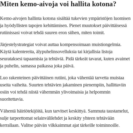
Miten kemo-aivoja voi hallita kotona?
Kemo-aivojen hallinta kotona sisältää tukevien ympäristöjen luomisen
ja hyödyllisten tapojen kehittämisen. Pienet muutokset päivittäisessä
rutiinissasi voivat tehdä suuren eron siihen, miten toimit.
Järjestelystrategiat voivat auttaa kompensoimaan muistiongelmia.
Käytä kalentereita, älypuhelinsovelluksia tai kirjallisia listoja
seurataksesi tapaamisia ja tehtäviä. Pidä tärkeät tavarat, kuten avaimet
ja puhelin, samassa paikassa joka päivä.
Luo rakenteinen päivittäinen rutiini, joka vähentää tarvetta muistaa
useita vaiheita. Suurten tehtävien jakaminen pienempiin, hallittaviin
osiin voi tehdä niistä vähemmän ylivoimaisia ​​ja helpommin
suoritettavia.
Vähentä häiriötekijöitä, kun tarvitset keskittyä. Sammuta taustamelut,
sulje tarpeettomat selainvälilehdet ja keskity yhteen tehtävään
kerrallaan. Valitse päivän vilkkaimmat ajat tärkeille toiminnoille.