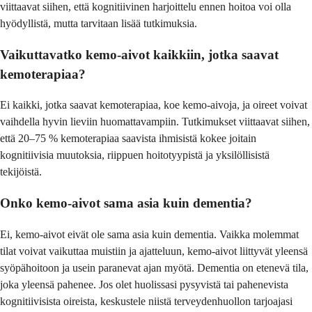
viittaavat siihen, että kognitiivinen harjoittelu ennen hoitoa voi olla
hyödyllistä, mutta tarvitaan lisää tutkimuksia.
Vaikuttavatko kemo-aivot kaikkiin, jotka saavat
kemoterapiaa?
Ei kaikki, jotka saavat kemoterapiaa, koe kemo-aivoja, ja oireet voivat
vaihdella hyvin lieviin huomattavampiin. Tutkimukset viittaavat siihen,
että 20–75 % kemoterapiaa saavista ihmisistä kokee joitain
kognitiivisia muutoksia, riippuen hoitotyypistä ja yksilöllisistä
tekijöistä.
Onko kemo-aivot sama asia kuin dementia?
Ei, kemo-aivot eivät ole sama asia kuin dementia. Vaikka molemmat
tilat voivat vaikuttaa muistiin ja ajatteluun, kemo-aivot liittyvät yleensä
syöpähoitoon ja usein paranevat ajan myötä. Dementia on etenevä tila,
joka yleensä pahenee. Jos olet huolissasi pysyvistä tai pahenevista
kognitiivisista oireista, keskustele niistä terveydenhuollon tarjoajasi