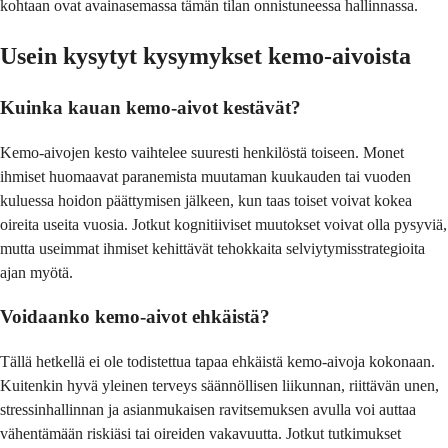
kohtaan ovat avainasemassa tämän tilan onnistuneessa hallinnassa.
Usein kysytyt kysymykset kemo-aivoista
Kuinka kauan kemo-aivot kestävät?
Kemo-aivojen kesto vaihtelee suuresti henkilöstä toiseen. Monet
ihmiset huomaavat paranemista muutaman kuukauden tai vuoden
kuluessa hoidon päättymisen jälkeen, kun taas toiset voivat kokea
oireita useita vuosia. Jotkut kognitiiviset muutokset voivat olla pysyviä,
mutta useimmat ihmiset kehittävät tehokkaita selviytymisstrategioita
ajan myötä.
Voidaanko kemo-aivot ehkäistä?
Tällä hetkellä ei ole todistettua tapaa ehkäistä kemo-aivoja kokonaan.
Kuitenkin hyvä yleinen terveys säännöllisen liikunnan, riittävän unen,
stressinhallinnan ja asianmukaisen ravitsemuksen avulla voi auttaa
vähentämään riskiäsi tai oireiden vakavuutta. Jotkut tutkimukset