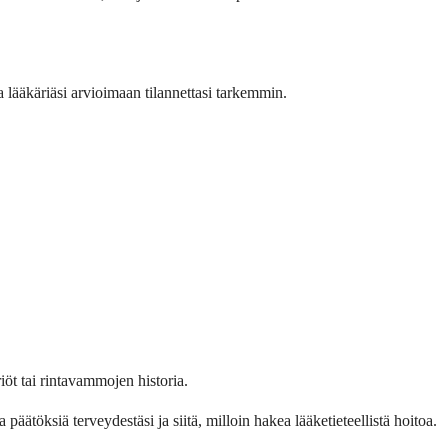
ja lääkäriäsi arvioimaan tilannettasi tarkemmin.
iöt tai rinta­vammojen historia.
äätöksiä terveydestäsi ja siitä, milloin hakea lääketieteellistä hoitoa.