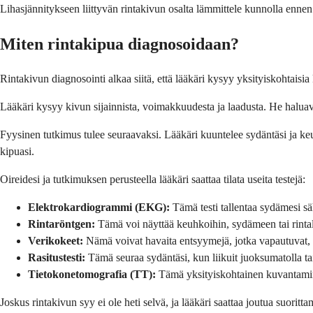
Lihasjännitykseen liittyvän rinta­kivun osalta lämmittele kunnolla ennen
Miten rinta­kipua diagnosoidaan?
Rinta­kivun diagnosointi alkaa siitä, että lääkäri kysyy yksityiskohtaisia
Lääkäri kysyy kivun sijainnista, voimakkuudesta ja laadusta. He haluav
Fyysinen tutkimus tulee seuraavaksi. Lääkäri kuuntelee sydäntäsi ja keuh
kipuasi.
Oireidesi ja tutkimuksen perusteella lääkäri saattaa tilata useita testejä:
Elektrokardiogrammi (EKG):
Tämä testi tallentaa sydämesi sä
Rinta­röntgen:
Tämä voi näyttää keuhkoihin, sydämeen tai rintalu
Verikokeet:
Nämä voivat havaita entsyymejä, jotka vapautuvat, 
Rasitustesti:
Tämä seuraa sydäntäsi, kun liikuit juoksumatolla ta
Tietokonetomografia (TT):
Tämä yksityiskohtainen kuvantamine
Joskus rinta­kivun syy ei ole heti selvä, ja lääkäri saattaa joutua suori