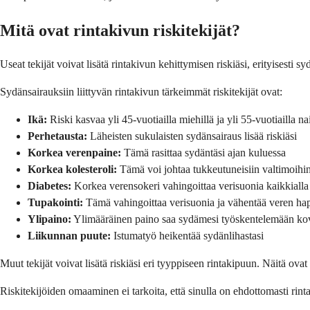
Mitä ovat rinta­kivun riskitekijät?
Useat tekijät voivat lisätä rinta­kivun kehittymisen riskiäsi, erityisesti
Sydän­sairauksiin liittyvän rinta­kivun tärkeimmät riskitekijät ovat:
Ikä:
Riski kasvaa yli 45-vuotiailla miehillä ja yli 55-vuotiailla nai
Perhe­tausta:
Läheisten sukulaisten sydän­sairaus lisää riskiäsi
Korkea verenpaine:
Tämä rasittaa sydäntäsi ajan kuluessa
Korkea kolesteroli:
Tämä voi johtaa tukkeutuneisiin valtimoihin,
Diabetes:
Korkea verensokeri vahingoittaa verisuonia kaikkialla
Tupakointi:
Tämä vahingoittaa verisuonia ja vähentää veren ha
Ylipaino:
Ylimääräinen paino saa sydämesi työskentelemään k
Liikunnan puute:
Istumatyö heikentää sydän­lihastasi
Muut tekijät voivat lisätä riskiäsi eri tyyppiseen rinta­kipuun. Näitä ovat
Riskitekijöiden omaaminen ei tarkoita, että sinulla on ehdottomasti rinta