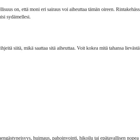
lisuus on, että moni eri sairaus voi aiheuttaa tämän oireen. Rintakehässä
uisi sydämellesi.
tä vihjeitä siitä, mikä saattaa sitä aiheuttaa. Voit kokea mitä tahansa l
 hengästyneisyys, huimaus, pahoinvointi, hikoilu tai epätavallisen nopea