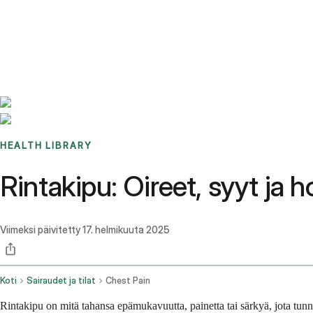
Benchmarks
Stories
FAQ
Sign up / Log in
HEALTH LIBRARY
Rinta­kipu: Oireet, syyt ja h
Viimeksi päivitetty
17. helmikuuta 2025
Koti
Sairaudet ja tilat
Chest Pain
Rinta­kipu on mitä tahansa epämukavuutta, painetta tai särkyä, jota tunne