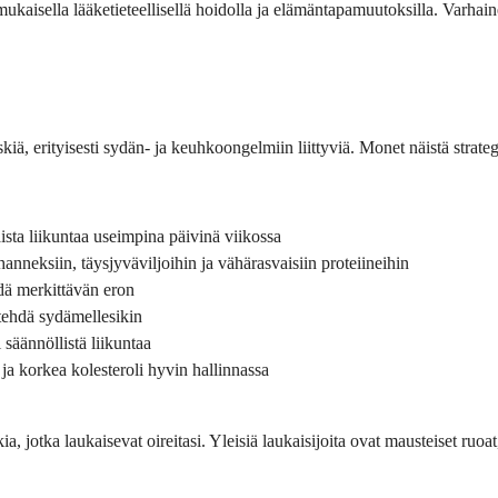
ukaisella lääketieteellisellä hoidolla ja elämäntapamuutoksilla. Varhai
kiä, erityisesti sydän- ja keuhko­ongelmiin liittyviä. Monet näistä strate
sta liikuntaa useimpina päivinä viikossa
anneksiin, täysjyväviljoihin ja vähärasvaisiin proteiineihin
dä merkittävän eron
 tehdä sydämellesikin
 säännöllistä liikuntaa
ja korkea kolesteroli hyvin hallinnassa
jotka laukaisevat oireitasi. Yleisiä laukaisijoita ovat mausteiset ruoat, s