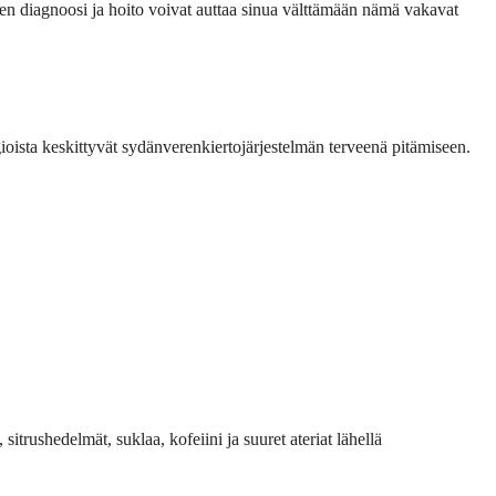
nen diagnoosi ja hoito voivat auttaa sinua välttämään nämä vakavat
gioista keskittyvät sydän­verenkierto­järjestelmän terveenä pitämiseen.
itrus­hedelmät, suklaa, kofeiini ja suuret ateriat lähellä