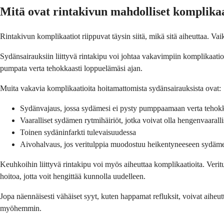
Mitä ovat rinta­kivun mahdolliset komplika
Rinta­kivun komplikaatiot riippuvat täysin siitä, mikä sitä aiheuttaa. Vai
Sydän­sairauksiin liittyvä rinta­kipu voi johtaa vakavimpiin komplikaati
pumpata verta tehokkaasti loppuelämäsi ajan.
Muita vakavia komplikaatioita hoitamattomista sydän­sairauksista ovat:
Sydän­vajaus, jossa sydämesi ei pysty pumppaamaan verta tehokk
Vaaralliset sydämen rytmihäiriöt, jotka voivat olla hengenvaaralli
Toinen sydän­infarkti tulevaisuudessa
Aivohalvaus, jos veritulppia muodostuu heikentyneeseen sydäme
Keuhkoihin liittyvä rinta­kipu voi myös aiheuttaa komplikaatioita. Verit
hoitoa, jotta voit hengittää kunnolla uudelleen.
Jopa näennäisesti vähäiset syyt, kuten happamat refluksit, voivat aiheu
myöhemmin.