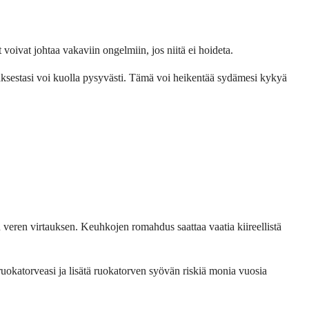
 voivat johtaa vakaviin ongelmiin, jos niitä ei hoideta.
lihaksestasi voi kuolla pysyvästi. Tämä voi heikentää sydämesi kykyä
n veren virtauksen. Keuhkojen romahdus saattaa vaatia kiireellistä
ruokatorveasi ja lisätä ruokatorven syövän riskiä monia vuosia