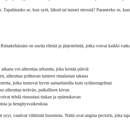
ahtuuko se, kun syöt, liikuit tai tunnet stressiä? Paranee­ko se, kun lep
 Rintakehässäsi on useita elimiä ja järjestelmiä, jotka voivat kaikki vai
 aikana voi aiheuttaa arkuutta, joka kestää päiviä
 aiheuttaa polttavan tunteen rintalastan takana
 oireita, jotka tuntuvat hyvin samanlaisilta kuin sydän­ongelmat
us aiheuttaa terävän, paikallisen kivun
vat tehdä rinnas­tasi tiukan ja epämukavan
mista ja hengitysvaikeuksia
 syyt, vaativat välitöntä huomiota. Näitä ovat angina pectoris, joka tapa