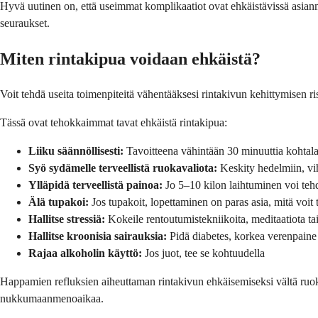
Hyvä uutinen on, että useimmat komplikaatiot ovat ehkäistävissä asianm
seuraukset.
Miten rinta­kipua voidaan ehkäistä?
Voit tehdä useita toimenpiteitä vähentääksesi rinta­kivun kehittymisen ris
Tässä ovat tehokkaimmat tavat ehkäistä rinta­kipua:
Liiku säännöllisesti:
Tavoitteena vähintään 30 minuuttia kohtalai
Syö sydämelle terveellistä ruokavaliota:
Keskity hedelmiin, vih
Ylläpidä terveellistä painoa:
Jo 5–10 kilon laihtuminen voi teh
Älä tupakoi:
Jos tupakoit, lopettaminen on paras asia, mitä voit
Hallitse stressiä:
Kokeile rentoutumistekniikoita, meditaatiota tai
Hallitse kroonisia sairauksia:
Pidä diabetes, korkea verenpaine 
Rajaa alkoholin käyttö:
Jos juot, tee se kohtuudella
Happamien refluksien aiheuttaman rinta­kivun ehkäisemiseksi vältä ruokia, 
nukkumaanmenoaikaa.