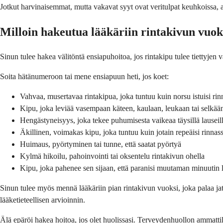
Jotkut harvinaisemmat, mutta vakavat syyt ovat veritulpat keuhkoissa, ao
Milloin hakeutua lääkäriin rinta­kivun vuok
Sinun tulee hakea välitöntä ensiapuhoitoa, jos rinta­kipu tulee tiettyjen v
Soita hätänumeroon tai mene ensiapuun heti, jos koet:
Vahvaa, musertavaa rinta­kipua, joka tuntuu kuin norsu istuisi rinn
Kipu, joka leviää vasempaan käteen, kaulaan, leukaan tai selkää
Hengästyneisyys, joka tekee puhumisesta vaikeaa täysillä lauseil
Äkillinen, voimakas kipu, joka tuntuu kuin jotain repeäisi rinnass
Huimaus, pyörtyminen tai tunne, että saatat pyörtyä
Kylmä hikoilu, pahoinvointi tai oksentelu rinta­kivun ohella
Kipu, joka pahenee sen sijaan, että paranisi muutaman minuutin 
Sinun tulee myös mennä lääkäriin pian rinta­kivun vuoksi, joka palaa jatk
lääketieteellisen arvioinnin.
Älä epäröi hakea hoitoa, jos olet huolissasi. Terveydenhuollon ammattil