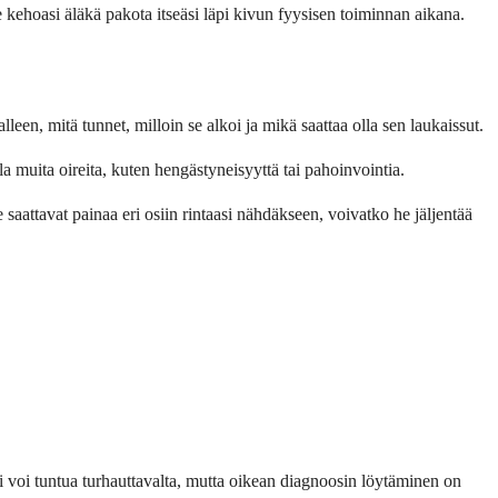
e kehoasi äläkä pakota itseäsi läpi kivun fyysisen toiminnan aikana.
lleen, mitä tunnet, milloin se alkoi ja mikä saattaa olla sen laukaissut.
 muita oireita, kuten hengästyneisyyttä tai pahoinvointia.
saattavat painaa eri osiin rintaasi nähdäkseen, voivatko he jäljentää
ssi voi tuntua turhauttavalta, mutta oikean diagnoosin löytäminen on