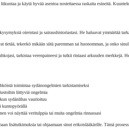
 liikuntaa ja käytä hyvää asentoa nostettaessa raskaita esineitä. Kuuntel
 kysymyksiä oireistasi ja sairaus­historiastasi. He haluavat ymmärtää tarka
at tietää, tekeekö mikään siitä paremman tai huonomman, ja onko sinulla
kojasi, tarkistaa verenpaineesi ja tutkii rintaasi arkuuden merkkejä. He 
hköistä toimintaa sydän­ongelmien tarkistamiseksi
stoihin liittyviä ongelmia
kun sydän­lihas vaurioituu
i kuntopyörällä
n voi näyttää veritulppia tai muita ongelmia rinnassasi
ttamaan lisätutkimuksia tai ohjaamaan sinut erikoislääkärille. Tämä prose