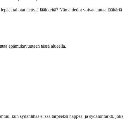
ää­t tai otat tiettyjä lääkkeitä? Nämä tiedot voivat auttaa lääkäriä
kuttaa epämukavuuteen tässä alueella.
htuu, kun sydän­lihas ei saa tarpeeksi happea, ja sydän­infarkti, joka