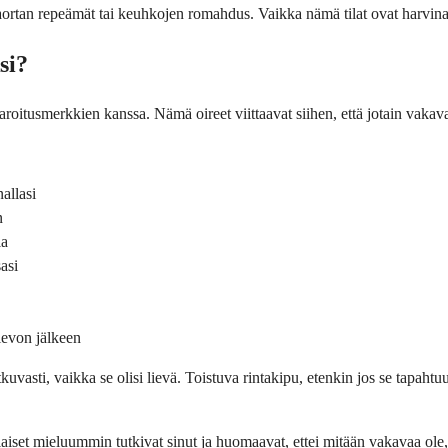
rtan repeämät tai keuhkojen romahdus. Vaikka nämä tilat ovat harvinaisia
si?
aroitus­merkkien kanssa. Nämä oireet viittaavat siihen, että jotain vakavaa
allasi
n
la
asi
levon jälkeen
uvasti, vaikka se olisi lievä. Toistuva rinta­kipu, etenkin jos se tapahtu
aiset mieluummin tutkivat sinut ja huomaavat, ettei mitään vakavaa ole, 