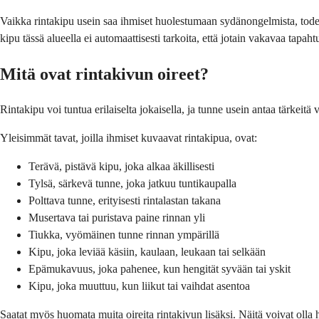
Vaikka rinta­kipu usein saa ihmiset huolestumaan sydän­ongelmista, todel
kipu tässä alueella ei automaattisesti tarkoita, että jotain vakavaa tapaht
Mitä ovat rinta­kivun oireet?
Rinta­kipu voi tuntua erilaiselta jokaisella, ja tunne usein antaa tärkei
Yleisimmät tavat, joilla ihmiset kuvaavat rinta­kipua, ovat:
Terävä, pistävä kipu, joka alkaa äkillisesti
Tylsä, särkevä tunne, joka jatkuu tuntikaupalla
Polttava tunne, erityisesti rintalastan takana
Musertava tai puristava paine rinnan yli
Tiukka, vyömäinen tunne rinnan ympärillä
Kipu, joka leviää käsiin, kaulaan, leukaan tai selkään
Epämukavuus, joka pahenee, kun hengität syvään tai yskit
Kipu, joka muuttuu, kun liikut tai vaihdat asentoa
Saatat myös huomata muita oireita rinta­kivun lisäksi. Näitä voivat olla