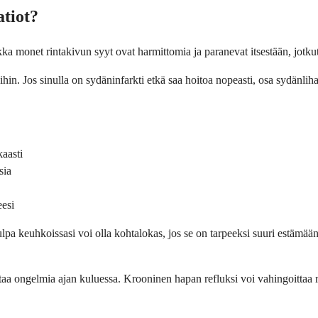
atiot?
kka monet rinta­kivun syyt ovat harmittomia ja paranevat itsestään, jotkut
oihin. Jos sinulla on sydän­infarkti etkä saa hoitoa nopeasti, osa sydän­
aasti
sia
esi
ulpa keuhkoissasi voi olla kohtalokas, jos se on tarpeeksi suuri estämää
ttaa ongelmia ajan kuluessa. Krooninen hapan refluksi voi vahingoittaa 