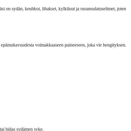
si on sydän, keuhkot, lihakset, kylkiluut ja ruoansulatus­elimet, joten
ievästä epämukavuudesta voimakkaaseen paineeseen, joka vie hengityksen.
 tai hidas sydämen syke.