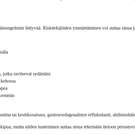
 sydän­ongelmiin liittyvää. Riskitekijöiden ymmärtäminen voi auttaa sinua 
silla
 jotka ravitsevat sydäntäsi
 kehossa
ppea
ovemmin
 astma tai keuhkosairaus, gastroesofageaalinen refluksitauti, ahdistus­häir
­kipua, mutta niiden tunteminen auttaa sinua tekemään tietoon perustuvia p