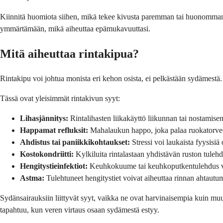
Kiinnitä huomiota siihen, mikä tekee kivusta paremman tai huonomman. Tap
ymmärtämään, mikä aiheuttaa epämukavuuttasi.
Mitä aiheuttaa rinta­kipua?
Rinta­kipu voi johtua monista eri kehon osista, ei pelkästään sydämestä.
Tässä ovat yleisimmät rinta­kivun syyt:
Lihasjännitys:
Rintalihasten liikakäyttö liikunnan tai nostamisen
Happamat refluksit:
Mahalaukun happo, joka palaa ruokatorveen,
Ahdistus tai paniikkikohtaukset:
Stressi voi laukaista fyysisiä
Kostokondriitti:
Kylkiluita rintalastaan yhdistävän ruston tulehd
Hengitystieinfektiot:
Keuhkokuume tai keuhkoputkentulehdus voi
Astma:
Tulehtuneet hengitystiet voivat aiheuttaa rinnan ahtautu
Sydän­sairauksiin liittyvät syyt, vaikka ne ovat harvinaisempia kuin muut
tapahtuu, kun veren virtaus osaan sydämestä estyy.