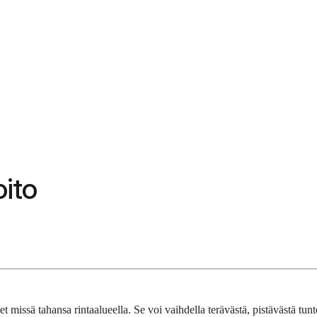
oito
t missä tahansa rinta­alueella. Se voi vaihdella terävästä, pistävästä tu