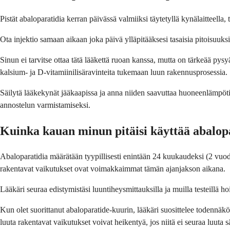
Pistät abaloparatidia kerran päivässä valmiiksi täytetyllä kynälaitteella, 
Ota injektio samaan aikaan joka päivä ylläpitääksesi tasaisia pitoisuuks
Sinun ei tarvitse ottaa tätä lääkettä ruoan kanssa, mutta on tärkeää pysy
kalsium- ja D-vitamiinilisäravinteita tukemaan luun rakennusprosessia.
Säilytä lääkekynät jääkaapissa ja anna niiden saavuttaa huoneenlämpötil
annostelun varmistamiseksi.
Kuinka kauan minun pitäisi käyttää abalop
Abaloparatidia määrätään tyypillisesti enintään 24 kuukaudeksi (2 vuodek
rakentavat vaikutukset ovat voimakkaimmat tämän ajanjakson aikana.
Lääkäri seuraa edistymistäsi luuntiheysmittauksilla ja muilla testeill
Kun olet suorittanut abaloparatide-kuurin, lääkäri suosittelee todennäk
luuta rakentavat vaikutukset voivat heikentyä, jos niitä ei seuraa luuta s