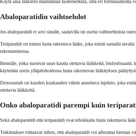
Käytä aina lääkärisi määräämää tuotemerkkiä, sillä eri formulaatioilla v
Abaloparatidin vaihtoehdot
Jos abaloparatidi ei sovi sinulle, saatavilla on useita vaihtoehtoisia ost
Teriparatidi on toinen luuta rakentava lääke, joka toimii samalla tavall
rakentamisessa.
Ihmisille, jotka suosivat suun kautta otettavia lääkkeitä, bisfosfonaatit,
käytetään usein ylläpitohoidossa luuta rakentavan lääkityksen päätyttyä
Denosumab on kuuden kuukauden välein annettava injektio, joka estää teh
otettavia lääkkeitä.
Onko abaloparatidi parempi kuin teriparat
Sekä abaloparatidi että teriparatidi ovat tehokkaita luuta rakentavia lääkkei
Tutkimukset viittaavat siihen, että abaloparatidi voi aiheuttaa hieman 