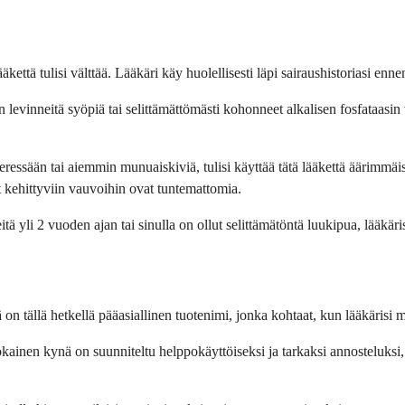
 lääkettä tulisi välttää. Lääkäri käy huolellisesti läpi sairaushistoriasi en
n levinneitä syöpiä tai selittämättömästi kohonneet alkalisen fosfataasin 
ressään tai aiemmin munuaiskiviä, tulisi käyttää tätä lääkettä äärimmäis
et kehittyviin vauvoihin ovat tuntemattomia.
tä yli 2 vuoden ajan tai sinulla on ollut selittämätöntä luukipua, lääkäris
 tällä hetkellä pääasiallinen tuotenimi, jonka kohtaat, kun lääkärisi mä
okainen kynä on suunniteltu helppokäyttöiseksi ja tarkaksi annosteluksi,