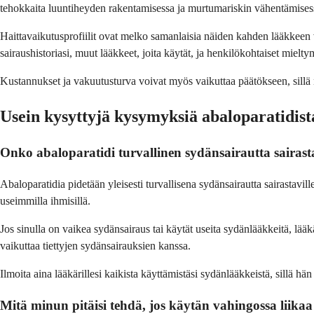
tehokkaita luuntiheyden rakentamisessa ja murtumariskin vähentämises
Haittavaikutusprofiilit ovat melko samanlaisia näiden kahden lääkkeen v
sairaushistoriasi, muut lääkkeet, joita käytät, ja henkilökohtaiset mielty
Kustannukset ja vakuutusturva voivat myös vaikuttaa päätökseen, sillä n
Usein kysyttyjä kysymyksiä abaloparatidist
Onko abaloparatidi turvallinen sydänsairautta sairasta
Abaloparatidia pidetään yleisesti turvallisena sydänsairautta sairastavill
useimmilla ihmisillä.
Jos sinulla on vaikea sydänsairaus tai käytät useita sydänlääkkeitä, lääk
vaikuttaa tiettyjen sydänsairauksien kanssa.
Ilmoita aina lääkärillesi kaikista käyttämistäsi sydänlääkkeistä, sillä h
Mitä minun pitäisi tehdä, jos käytän vahingossa liika