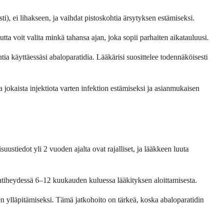
esti), ei lihakseen, ja vaihdat pistoskohtia ärsytyksen estämiseksi.
tta voit valita minkä tahansa ajan, joka sopii parhaiten aikatauluusi.
ntia käyttäessäsi abaloparatidia. Lääkärisi suosittelee todennäköisesti
 jokaista injektiota varten infektion estämiseksi ja asianmukaisen
ustiedot yli 2 vuoden ajalta ovat rajalliset, ja lääkkeen luuta
untiheydessä 6–12 kuukauden kuluessa lääkityksen aloittamisesta.
en ylläpitämiseksi. Tämä jatkohoito on tärkeä, koska abaloparatidin