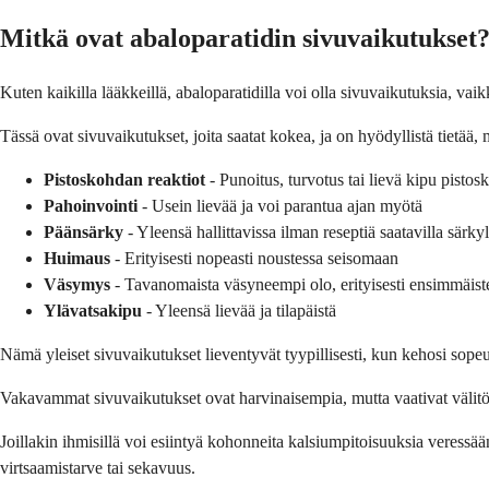
Mitkä ovat abaloparatidin sivuvaikutukset
Kuten kaikilla lääkkeillä, abaloparatidilla voi olla sivuvaikutuksia, va
Tässä ovat sivuvaikutukset, joita saatat kokea, ja on hyödyllistä tietää, mi
Pistoskohdan reaktiot
- Punoitus, turvotus tai lievä kipu pistos
Pahoinvointi
- Usein lievää ja voi parantua ajan myötä
Päänsärky
- Yleensä hallittavissa ilman reseptiä saatavilla särky
Huimaus
- Erityisesti nopeasti noustessa seisomaan
Väsymys
- Tavanomaista väsyneempi olo, erityisesti ensimmäist
Ylävatsakipu
- Yleensä lievää ja tilapäistä
Nämä yleiset sivuvaikutukset lieventyvät tyypillisesti, kun kehosi sope
Vakavammat sivuvaikutukset ovat harvinaisempia, mutta vaativat välitönt
Joillakin ihmisillä voi esiintyä kohonneita kalsiumpitoisuuksia veressään
virtsaamistarve tai sekavuus.