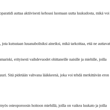
oparatidi auttaa aktiivisesti kehoasi luomaan uutta luukudosta, mikä voi
jota kutsutaan luuanabolisiksi aineiksi, mikä tarkoittaa, että ne auttavat
ariski, erityisesti vaihdevuodet ohittaneille naisille ja miehille, joilla
 suuri. Sitä pidetään vahvana lääkkeenä, joka voi tehdä merkittävän eron
myös osteoporoosin hoitoon miehillä, joilla on vaikea luukato ja joilla