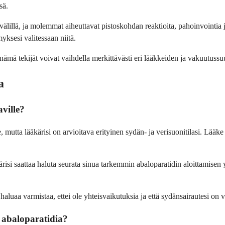
sä.
älillä, ja molemmat aiheuttavat pistoskohdan reaktioita, pahoinvointia j
myksesi valitessaan niitä.
ämä tekijät voivat vaihdella merkittävästi eri lääkkeiden ja vakuutussuu
a
ville?
e, mutta lääkärisi on arvioitava erityinen sydän- ja verisuonitilasi. Lääk
ärisi saattaa haluta seurata sinua tarkemmin abaloparatidin aloittamisen 
än haluaa varmistaa, ettei ole yhteisvaikutuksia ja että sydänsairautesi 
a abaloparatidia?