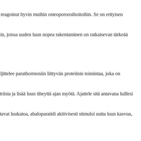
le reagoinut hyvin muihin osteoporoosihoitoihin. Se on erityisen
eisiin, joissa uuden luun nopea rakentaminen on ratkaisevan tärkeää
jittelee parathormoniin liittyvän proteiinin toimintaa, joka on
sia ja lisää luun tiheyttä ajan myötä. Ajattele sitä antavana luillesi
vat luukatoa, abaloparatidi aktiivisesti stimuloi uutta luun kasvua,