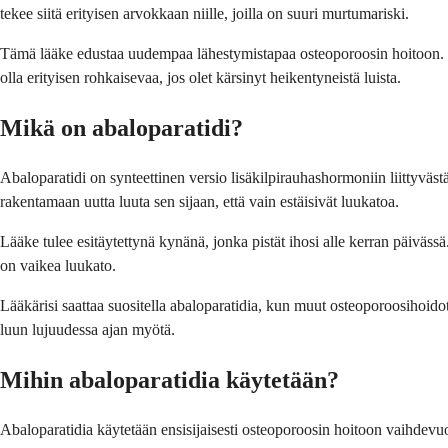
tekee siitä erityisen arvokkaan niille, joilla on suuri murtumariski.
Tämä lääke edustaa uudempaa lähestymistapaa osteoporoosin hoitoon. Tois
olla erityisen rohkaisevaa, jos olet kärsinyt heikentyneistä luista.
Mikä on abaloparatidi?
Abaloparatidi on synteettinen versio lisäkilpirauhashormoniin liittyvästä 
rakentamaan uutta luuta sen sijaan, että vain estäisivät luukatoa.
Lääke tulee esitäytettynä kynänä, jonka pistät ihosi alle kerran päivässä. 
on vaikea luukato.
Lääkärisi saattaa suositella abaloparatidia, kun muut osteoporoosihoidot
luun lujuudessa ajan myötä.
Mihin abaloparatidia käytetään?
Abaloparatidia käytetään ensisijaisesti osteoporoosin hoitoon vaihdevuod