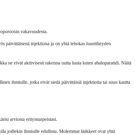
osteoporoosin vakavuudesta.
yös päivittäisenä injektiona ja on yhtä tehokas luuntiheyden
ikka ne eivät aktiivisesti rakenna uutta luuta kuten abaloparatidi. Näitä
 ihmisille, jotka eivät siedä päivittäisiä injektioita tai suun kautta
risi arviosta erityistarpeistasi.
lla joillekin ihmisille edullista. Molemmat lääkkeet ovat yhtä