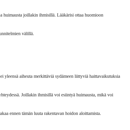
a huimausta joillakin ihmisillä. Lääkärisi ottaa huomioon
nnitelmien välillä.
e ei yleensä aiheuta merkittäviä sydämeen liittyviä haittavaikutuksia
yhteydessä. Joillakin ihmisillä voi esiintyä huimausta, mikä voi
on vakaa ennen tämän luuta rakentavan hoidon aloittamista.