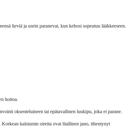
yleensä lieviä ja usein paranevat, kun kehosi sopeutuu lääkkeeseen.
en hoitoa.
nvointi oksenteluineen tai epätavallinen luukipu, joka ei parane.
 Korkean kalsiumin oireita ovat liiallinen jano, tihentynyt