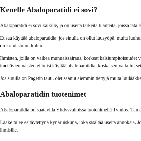
Kenelle Abaloparatidi ei sovi?
Abaloparatidi ei sovi kaikille, ja on useita tärkeitä tilanteita, joissa tätä
Et saa käyttää abaloparatidia, jos sinulla on ollut luusyöpä, muita luuhu
on kohdistunut luihin.
Ihmisten, joilla on vaikea munuaissairaus, korkeat kalsiumpitoisuudet ve
imettävien naisten ei tulisi käyttää abaloparatidia, koska sen vaikutuks
Jos sinulla on Pagetin tauti, olet saanut aiemmin tiettyjä muita luulääkkei
Abaloparatidin tuotenimet
Abaloparatidia on saatavilla Yhdysvalloissa tuotenimellä Tymlos. Tämä on
Lääke tulee esitäytettynä kynäruiskuna, joka sisältää useita annoksia. J
ihmisille.