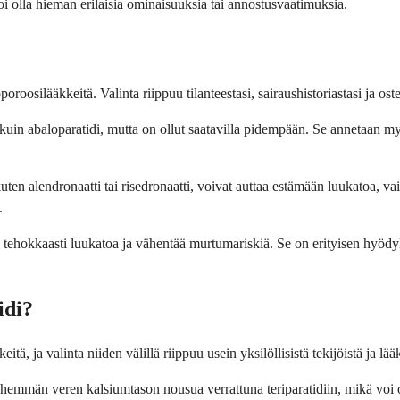
oi olla hieman erilaisia ominaisuuksia tai annostusvaatimuksia.
eoporoosilääkkeitä. Valinta riippuu tilanteestasi, sairaushistoriastasi ja 
a kuin abaloparatidi, mutta on ollut saatavilla pidempään. Se annetaan m
 kuten alendronaatti tai risedronaatti, voivat auttaa estämään luukatoa, va
.
okkaasti luukatoa ja vähentää murtumariskiä. Se on erityisen hyödyllinen
idi?
tä, ja valinta niiden välillä riippuu usein yksilöllisistä tekijöistä ja lääkä
vähemmän veren kalsiumtason nousua verrattuna teriparatidiin, mikä voi o