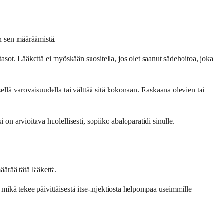
nen sen määräämistä.
tasot. Lääkettä ei myöskään suositella, jos olet saanut sädehoitoa, joka
ellä varovaisuudella tai välttää sitä kokonaan. Raskaana olevien tai
i on arvioitava huolellisesti, sopiiko abaloparatidi sinulle.
ärää tätä lääkettä.
 mikä tekee päivittäisestä itse-injektiosta helpompaa useimmille