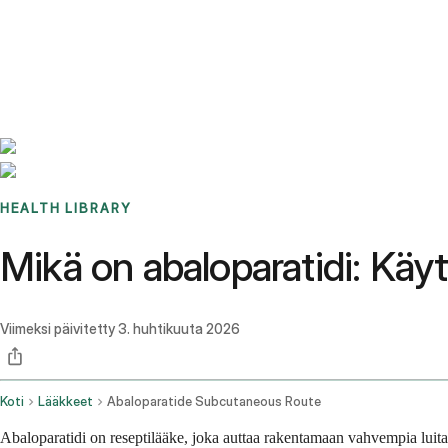
Benchmarks
Stories
FAQ
Sign up / Log in
HEALTH LIBRARY
Mikä on abaloparatidi: Käy
Viimeksi päivitetty
3. huhtikuuta 2026
Koti
Lääkkeet
Abaloparatide Subcutaneous Route
Abaloparatidi on reseptilääke, joka auttaa rakentamaan vahvempia luita 