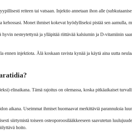
tyypillisesti reiteen tai vatsaan. Injektio annetaan ihon alle (subkutaanis
ia kehossasi. Monet ihmiset kokevat hyödylliseksi pistää sen aamulla, mu
ä hyvin nesteytettynä ja ylläpitää riittävää kalsiumin ja D-vitamiinin saa
a ennen injektiota. Älä koskaan ravista kynää ja käytä aina uutta neulaa
aratidia?
si) elinaikana. Tämä rajoitus on olemassa, koska pitkäaikaiset turvallisu
ä hoidon aikana. Useimmat ihmiset huomaavat merkittäviä parannuksia lu
öisesti siirtymistä toiseen osteoporoosilääkkeeseen saavutetun luulujuud
äilyttävä hoito.