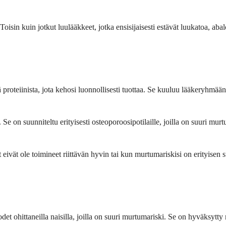
in kuin jotkut luulääkkeet, jotka ensisijaisesti estävät luukatoa, abal
proteiinista, jota kehosi luonnollisesti tuottaa. Se kuuluu lääkeryhmään, 
Se on suunniteltu erityisesti osteoporoosipotilaille, joilla on suuri murtum
 eivät ole toimineet riittävän hyvin tai kun murtumariskisi on erityisen
et ohittaneilla naisilla, joilla on suuri murtumariski. Se on hyväksytty 