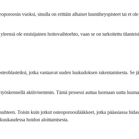
eoporoosin vuoksi, sinulla on erittäin alhaiset luuntiheyspisteet tai et o
i yleensä ole ensisijainen hoitovaihtoehto, vaan se on tarkoitettu tilant
 osteoblasteiksi, jotka vastaavat uuden luukudoksen rakentamisesta. Se jäl
i työskennellä aktiivisemmin. Tämä prosessi auttaa luomaan uutta luumatrii
hteen. Toisin kuin jotkut osteoporoosilääkkeet, jotka pääasiassa hidasta
 kuukaudessa hoidon aloittamisesta.