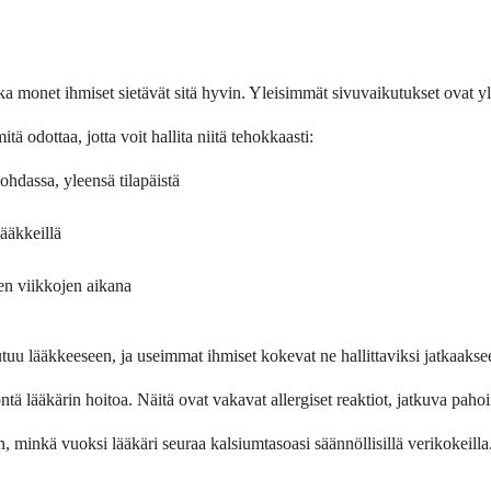
?
ikka monet ihmiset sietävät sitä hyvin. Yleisimmät sivuvaikutukset ovat 
tä odottaa, jotta voit hallita niitä tehokkaasti:
kohdassa, yleensä tilapäistä
lääkkeillä
en viikkojen aikana
utuu lääkkeeseen, ja useimmat ihmiset kokevat ne hallittaviksi jatkaakse
ä lääkärin hoitoa. Näitä ovat vakavat allergiset reaktiot, jatkuva pahoi
, minkä vuoksi lääkäri seuraa kalsiumtasoasi säännöllisillä verikokeilla.