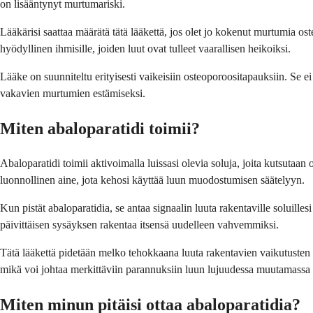
on lisääntynyt murtumariski.
Lääkärisi saattaa määrätä tätä lääkettä, jos olet jo kokenut murtumia ost
hyödyllinen ihmisille, joiden luut ovat tulleet vaarallisen heikoiksi.
Lääke on suunniteltu erityisesti vaikeisiin osteoporoositapauksiin. Se e
vakavien murtumien estämiseksi.
Miten abaloparatidi toimii?
Abaloparatidi toimii aktivoimalla luissasi olevia soluja, joita kutsutaan
luonnollinen aine, jota kehosi käyttää luun muodostumisen säätelyyn.
Kun pistät abaloparatidia, se antaa signaalin luuta rakentaville soluilles
päivittäisen sysäyksen rakentaa itsensä uudelleen vahvemmiksi.
Tätä lääkettä pidetään melko tehokkaana luuta rakentavien vaikutusten su
mikä voi johtaa merkittäviin parannuksiin luun lujuudessa muutamassa
Miten minun pitäisi ottaa abaloparatidia?