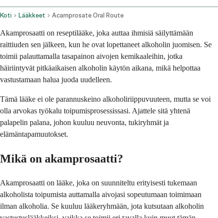
Koti
Lääkkeet
Acamprosate Oral Route
Akamprosaatti on reseptilääke, joka auttaa ihmisiä säilyttämään
raittiuden sen jälkeen, kun he ovat lopettaneet alkoholin juomisen. Se
toimii palauttamalla tasapainon aivojen kemikaaleihin, jotka
häiriintyvät pitkäaikaisen alkoholin käytön aikana, mikä helpottaa
vastustamaan halua juoda uudelleen.
Tämä lääke ei ole parannuskeino alkoholiriippuvuuteen, mutta se voi
olla arvokas työkalu toipumisprosessissasi. Ajattele sitä yhtenä
palapelin palana, johon kuuluu neuvonta, tukiryhmät ja
elämäntapamuutokset.
Mikä on akamprosaatti?
Akamprosaatti on lääke, joka on suunniteltu erityisesti tukemaan
alkoholista toipumista auttamalla aivojasi sopeutumaan toimimaan
ilman alkoholia. Se kuuluu lääkeryhmään, jota kutsutaan alkoholin
vastustuslääkkeiksi, vaikka se toimii eri tavalla kuin muut tämän