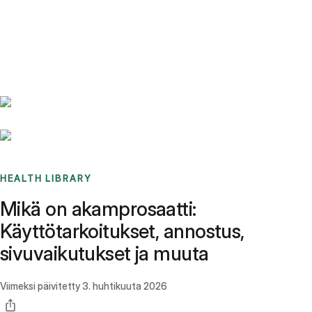
Benchmarks
Stories
FAQ
Sign up / Log in
HEALTH LIBRARY
Mikä on akamprosaatti:
Käyttötarkoitukset, annostus,
sivuvaikutukset ja muuta
Viimeksi päivitetty
3. huhtikuuta 2026