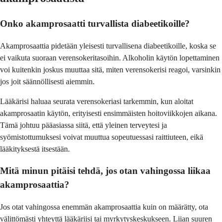
Onko akamprosaatti turvallista diabeetikoille?
Akamprosaattia pidetään yleisesti turvallisena diabeetikoille, koska se
ei vaikuta suoraan verensokeritasoihin. Alkoholin käytön lopettaminen
voi kuitenkin joskus muuttaa sitä, miten verensokerisi reagoi, varsinkin
jos joit säännöllisesti aiemmin.
Lääkärisi haluaa seurata verensokeriasi tarkemmin, kun aloitat
akamprosaatin käytön, erityisesti ensimmäisten hoitoviikkojen aikana.
Tämä johtuu pääasiassa siitä, että yleinen terveytesi ja
syömistottumuksesi voivat muuttua sopeutuessasi raittiuteen, eikä
lääkityksestä itsestään.
Mitä minun pitäisi tehdä, jos otan vahingossa liikaa
akamprosaattia?
Jos otat vahingossa enemmän akamprosaattia kuin on määrätty, ota
välittömästi yhteyttä lääkäriisi tai myrkytyskeskukseen. Liian suuren