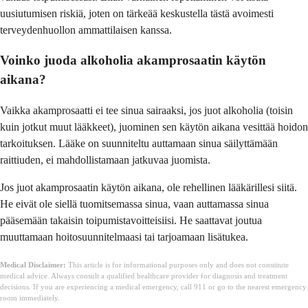
uusiutumisen riskiä, joten on tärkeää keskustella tästä avoimesti
terveydenhuollon ammattilaisen kanssa.
Voinko juoda alkoholia akamprosaatin käytön
aikana?
Vaikka akamprosaatti ei tee sinua sairaaksi, jos juot alkoholia (toisin
kuin jotkut muut lääkkeet), juominen sen käytön aikana vesittää hoidon
tarkoituksen. Lääke on suunniteltu auttamaan sinua säilyttämään
raittiuden, ei mahdollistamaan jatkuvaa juomista.
Jos juot akamprosaatin käytön aikana, ole rehellinen lääkärillesi siitä.
He eivät ole siellä tuomitsemassa sinua, vaan auttamassa sinua
pääsemään takaisin toipumistavoitteisiisi. He saattavat joutua
muuttamaan hoitosuunnitelmaasi tai tarjoamaan lisätukea.
Medical Disclaimer:
This article is for informational purposes only and does not constitute
medical advice. Always consult a qualified healthcare provider for diagnosis and treatment
decisions. If you are experiencing a medical emergency, call 911 or go to the nearest emergency
room immediately.