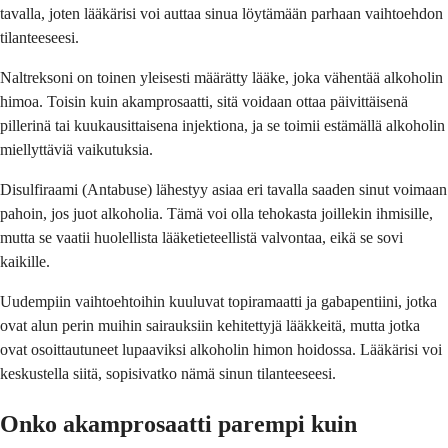
tavalla, joten lääkärisi voi auttaa sinua löytämään parhaan vaihtoehdon
tilanteeseesi.
Naltreksoni on toinen yleisesti määrätty lääke, joka vähentää alkoholin
himoa. Toisin kuin akamprosaatti, sitä voidaan ottaa päivittäisenä
pillerinä tai kuukausittaisena injektiona, ja se toimii estämällä alkoholin
miellyttäviä vaikutuksia.
Disulfiraami (Antabuse) lähestyy asiaa eri tavalla saaden sinut voimaan
pahoin, jos juot alkoholia. Tämä voi olla tehokasta joillekin ihmisille,
mutta se vaatii huolellista lääketieteellistä valvontaa, eikä se sovi
kaikille.
Uudempiin vaihtoehtoihin kuuluvat topiramaatti ja gabapentiini, jotka
ovat alun perin muihin sairauksiin kehitettyjä lääkkeitä, mutta jotka
ovat osoittautuneet lupaaviksi alkoholin himon hoidossa. Lääkärisi voi
keskustella siitä, sopisivatko nämä sinun tilanteeseesi.
Onko akamprosaatti parempi kuin