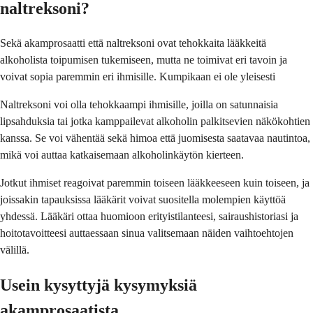
naltreksoni?
Sekä akamprosaatti että naltreksoni ovat tehokkaita lääkkeitä
alkoholista toipumisen tukemiseen, mutta ne toimivat eri tavoin ja
voivat sopia paremmin eri ihmisille. Kumpikaan ei ole yleisesti
Naltreksoni voi olla tehokkaampi ihmisille, joilla on satunnaisia
lipsahduksia tai jotka kamppailevat alkoholin palkitsevien näkökohtien
kanssa. Se voi vähentää sekä himoa että juomisesta saatavaa nautintoa,
mikä voi auttaa katkaisemaan alkoholinkäytön kierteen.
Jotkut ihmiset reagoivat paremmin toiseen lääkkeeseen kuin toiseen, ja
joissakin tapauksissa lääkärit voivat suositella molempien käyttöä
yhdessä. Lääkäri ottaa huomioon erityistilanteesi, sairaushistoriasi ja
hoitotavoitteesi auttaessaan sinua valitsemaan näiden vaihtoehtojen
välillä.
Usein kysyttyjä kysymyksiä
akamprosaatista