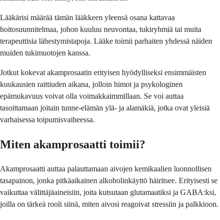
Lääkärisi määrää tämän lääkkeen yleensä osana kattavaa
hoitosuunnitelmaa, johon kuuluu neuvontaa, tukiryhmiä tai muita
terapeuttisia lähestymistapoja. Lääke toimii parhaiten yhdessä näiden
muiden tukimuotojen kanssa.
Jotkut kokevat akamprosaatin erityisen hyödylliseksi ensimmäisten
kuukausien raittiuden aikana, jolloin himot ja psykologinen
epämukavuus voivat olla voimakkaimmillaan. Se voi auttaa
tasoittamaan joitain tunne-elämän ylä- ja alamäkiä, jotka ovat yleisiä
varhaisessa toipumisvaiheessa.
Miten akamprosaatti toimii?
Akamprosaatti auttaa palauttamaan aivojen kemikaalien luonnollisen
tasapainon, jonka pitkäaikainen alkoholinkäyttö häiritsee. Erityisesti se
vaikuttaa välittäjäaineisiin, joita kutsutaan glutamaatiksi ja GABA:ksi,
joilla on tärkeä rooli siinä, miten aivosi reagoivat stressiin ja palkkioon.