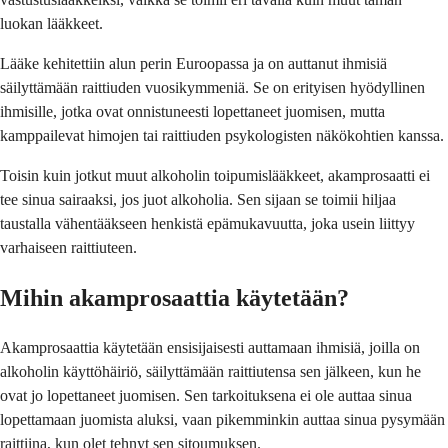
luokan lääkkeet.
Lääke kehitettiin alun perin Euroopassa ja on auttanut ihmisiä
säilyttämään raittiuden vuosikymmeniä. Se on erityisen hyödyllinen
ihmisille, jotka ovat onnistuneesti lopettaneet juomisen, mutta
kamppailevat himojen tai raittiuden psykologisten näkökohtien kanssa.
Toisin kuin jotkut muut alkoholin toipumislääkkeet, akamprosaatti ei
tee sinua sairaaksi, jos juot alkoholia. Sen sijaan se toimii hiljaa
taustalla vähentääkseen henkistä epämukavuutta, joka usein liittyy
varhaiseen raittiuteen.
Mihin akamprosaattia käytetään?
Akamprosaattia käytetään ensisijaisesti auttamaan ihmisiä, joilla on
alkoholin käyttöhäiriö, säilyttämään raittiutensa sen jälkeen, kun he
ovat jo lopettaneet juomisen. Sen tarkoituksena ei ole auttaa sinua
lopettamaan juomista aluksi, vaan pikemminkin auttaa sinua pysymään
raittiina, kun olet tehnyt sen sitoumuksen.