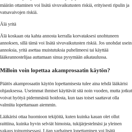
määrän ottaminen voi lisätä sivuvaikutusten riskiä, erityisesti ripulin ja
vatsavaivojen riskiä.
Älä yritä
Älä koskaan ota kahta annosta kerralla korvataksesi unohtuneen
annoksen, sillä tämä voi lisätä sivuvaikutusten riskiä. Jos unohdat usein
annoksia, yritä asettaa muistutuksia puhelimeesi tai käyttää
lääkeannostelijaa auttamaan sinua pysymään aikataulussa.
Milloin voin lopettaa akamprosaatin käytön?
Päätös akamprosaatin käytön lopettamisesta tulee aina tehdä lääkärisi
ohjauksessa. Useimmat ihmiset käyttävät sitä noin vuoden, mutta jotkut
voivat hyötyä pidemmästä hoidosta, kun taas toiset saattavat olla
valmiita lopettamaan aiemmin.
Lääkärisi ottaa huomioon tekijöitä, kuten kuinka kauan olet ollut
raittiina, kuinka hyvin selviät himoista, tukijärjestelmäsi ja yleinen
vakaus toipumisessasi. Liian varhainen lopettaminen voi lisätä