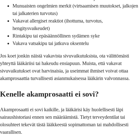
Munuaisten ongelmien merkit (virtsaamisen muutokset, jalkojen
tai jalkaterien turvotus)
Vakavat allergiset reaktiot (ihottuma, turvotus,
hengitysvaikeudet)
Rintakipu tai epäsäännöllinen sydämen syke
Vakava vatsakipu tai jatkuva oksentelu
Jos koet jonkin näistä vakavista sivuvaikutuksista, ota välittömästi
yhteyttä lääkäriisi tai hakeudu ensiapuun. Muista, että vakavat
sivuvaikutukset ovat harvinaisia, ja useimmat ihmiset voivat ottaa
akamprosaattia turvallisesti asianmukaisessa lääkärin valvonnassa.
Kenelle akamprosaatti ei sovi?
Akamprosaatti ei sovi kaikille, ja lääkärisi käy huolellisesti läpi
sairaushistoriasi ennen sen määräämistä. Tietyt terveydentilat tai
olosuhteet tekevät tästä lääkkeestä sopimattoman tai mahdollisesti
vaarallisen.