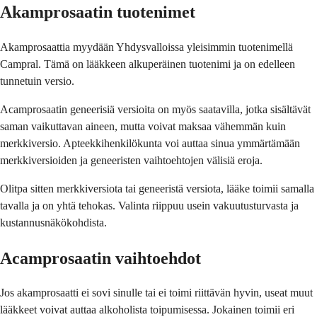
Akamprosaatin tuotenimet
Akamprosaattia myydään Yhdysvalloissa yleisimmin tuotenimellä
Campral. Tämä on lääkkeen alkuperäinen tuotenimi ja on edelleen
tunnetuin versio.
Acamprosaatin geneerisiä versioita on myös saatavilla, jotka sisältävät
saman vaikuttavan aineen, mutta voivat maksaa vähemmän kuin
merkkiversio. Apteekkihenkilökunta voi auttaa sinua ymmärtämään
merkkiversioiden ja geneeristen vaihtoehtojen välisiä eroja.
Olitpa sitten merkkiversiota tai geneeristä versiota, lääke toimii samalla
tavalla ja on yhtä tehokas. Valinta riippuu usein vakuutusturvasta ja
kustannusnäkökohdista.
Acamprosaatin vaihtoehdot
Jos akamprosaatti ei sovi sinulle tai ei toimi riittävän hyvin, useat muut
lääkkeet voivat auttaa alkoholista toipumisessa. Jokainen toimii eri