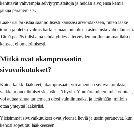
kehittävät vahvempia selviytymistaitoja ja heidän aivojensa kemia
jatkaa paranemista.
Lääkärisi tarkistaa säännöllisesti kanssasi arvioidakseen, miten lääke
toimii ja oletko valmis harkitsemaan annoksen asteittaista vähentämistä.
Tämä päätös tulisi aina tehdä yhdessä terveydenhuollon ammattilaisen
kanssa, ei omatoimisesti.
Mitkä ovat akamprosaatin
sivuvaikutukset?
Kuten kaikki lääkkeet, akamprosaatti voi aiheuttaa sivuvaikutuksia,
vaikka monet ihmiset sietävät sitä hyvin. Ymmärtäminen, mitä odottaa,
voi auttaa sinua tuntemaan olosi valmiimmaksi ja tietämään, milloin
ottaa yhteyttä lääkäriisi.
Yleisimmät sivuvaikutukset ovat yleensä lieviä ja usein paranevat, kun
kehosi sopeutuu lääkkeeseen: