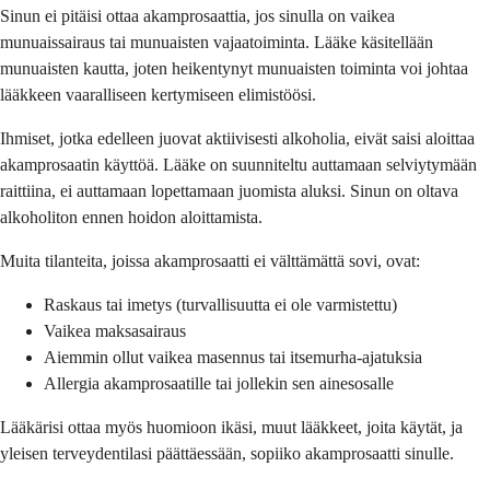
Sinun ei pitäisi ottaa akamprosaattia, jos sinulla on vaikea
munuaissairaus tai munuaisten vajaatoiminta. Lääke käsitellään
munuaisten kautta, joten heikentynyt munuaisten toiminta voi johtaa
lääkkeen vaaralliseen kertymiseen elimistöösi.
Ihmiset, jotka edelleen juovat aktiivisesti alkoholia, eivät saisi aloittaa
akamprosaatin käyttöä. Lääke on suunniteltu auttamaan selviytymään
raittiina, ei auttamaan lopettamaan juomista aluksi. Sinun on oltava
alkoholiton ennen hoidon aloittamista.
Muita tilanteita, joissa akamprosaatti ei välttämättä sovi, ovat:
Raskaus tai imetys (turvallisuutta ei ole varmistettu)
Vaikea maksasairaus
Aiemmin ollut vaikea masennus tai itsemurha-ajatuksia
Allergia akamprosaatille tai jollekin sen ainesosalle
Lääkärisi ottaa myös huomioon ikäsi, muut lääkkeet, joita käytät, ja
yleisen terveydentilasi päättäessään, sopiiko akamprosaatti sinulle.