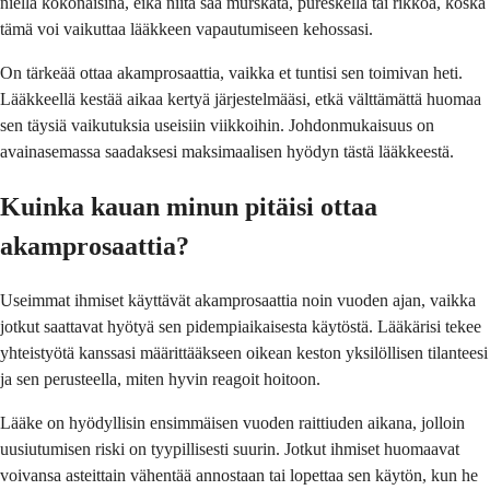
niellä kokonaisina, eikä niitä saa murskata, pureskella tai rikkoa, koska
tämä voi vaikuttaa lääkkeen vapautumiseen kehossasi.
On tärkeää ottaa akamprosaattia, vaikka et tuntisi sen toimivan heti.
Lääkkeellä kestää aikaa kertyä järjestelmääsi, etkä välttämättä huomaa
sen täysiä vaikutuksia useisiin viikkoihin. Johdonmukaisuus on
avainasemassa saadaksesi maksimaalisen hyödyn tästä lääkkeestä.
Kuinka kauan minun pitäisi ottaa
akamprosaattia?
Useimmat ihmiset käyttävät akamprosaattia noin vuoden ajan, vaikka
jotkut saattavat hyötyä sen pidempiaikaisesta käytöstä. Lääkärisi tekee
yhteistyötä kanssasi määrittääkseen oikean keston yksilöllisen tilanteesi
ja sen perusteella, miten hyvin reagoit hoitoon.
Lääke on hyödyllisin ensimmäisen vuoden raittiuden aikana, jolloin
uusiutumisen riski on tyypillisesti suurin. Jotkut ihmiset huomaavat
voivansa asteittain vähentää annostaan tai lopettaa sen käytön, kun he