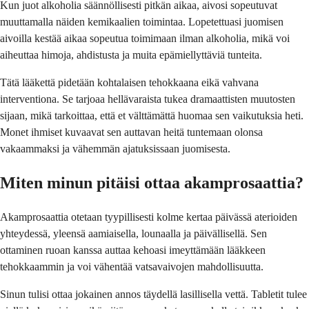
Kun juot alkoholia säännöllisesti pitkän aikaa, aivosi sopeutuvat
muuttamalla näiden kemikaalien toimintaa. Lopetettuasi juomisen
aivoilla kestää aikaa sopeutua toimimaan ilman alkoholia, mikä voi
aiheuttaa himoja, ahdistusta ja muita epämiellyttäviä tunteita.
Tätä lääkettä pidetään kohtalaisen tehokkaana eikä vahvana
interventiona. Se tarjoaa hellävaraista tukea dramaattisten muutosten
sijaan, mikä tarkoittaa, että et välttämättä huomaa sen vaikutuksia heti.
Monet ihmiset kuvaavat sen auttavan heitä tuntemaan olonsa
vakaammaksi ja vähemmän ajatuksissaan juomisesta.
Miten minun pitäisi ottaa akamprosaattia?
Akamprosaattia otetaan tyypillisesti kolme kertaa päivässä aterioiden
yhteydessä, yleensä aamiaisella, lounaalla ja päivällisellä. Sen
ottaminen ruoan kanssa auttaa kehoasi imeyttämään lääkkeen
tehokkaammin ja voi vähentää vatsavaivojen mahdollisuutta.
Sinun tulisi ottaa jokainen annos täydellä lasillisella vettä. Tabletit tulee