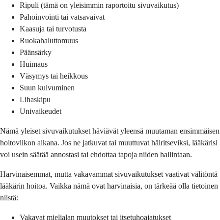
Ripuli (tämä on yleisimmin raportoitu sivuvaikutus)
Pahoinvointi tai vatsavaivat
Kaasuja tai turvotusta
Ruokahaluttomuus
Päänsärky
Huimaus
Väsymys tai heikkous
Suun kuivuminen
Lihaskipu
Univaikeudet
Nämä yleiset sivuvaikutukset häviävät yleensä muutaman ensimmäisen
hoitoviikon aikana. Jos ne jatkuvat tai muuttuvat häiritseviksi, lääkärisi
voi usein säätää annostasi tai ehdottaa tapoja niiden hallintaan.
Harvinaisemmat, mutta vakavammat sivuvaikutukset vaativat välitöntä
lääkärin hoitoa. Vaikka nämä ovat harvinaisia, on tärkeää olla tietoinen
niistä:
Vakavat mielialan muutokset tai itsetuhoajatukset