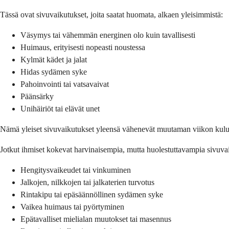
Tässä ovat sivuvaikutukset, joita saatat huomata, alkaen yleisimmistä:
Väsymys tai vähemmän energinen olo kuin tavallisesti
Huimaus, erityisesti nopeasti noustessa
Kylmät kädet ja jalat
Hidas sydämen syke
Pahoinvointi tai vatsavaivat
Päänsärky
Unihäiriöt tai elävät unet
Nämä yleiset sivuvaikutukset yleensä vähenevät muutaman viikon kulu
Jotkut ihmiset kokevat harvinaisempia, mutta huolestuttavampia sivuvaik
Hengitysvaikeudet tai vinkuminen
Jalkojen, nilkkojen tai jalkaterien turvotus
Rintakipu tai epäsäännöllinen sydämen syke
Vaikea huimaus tai pyörtyminen
Epätavalliset mielialan muutokset tai masennus