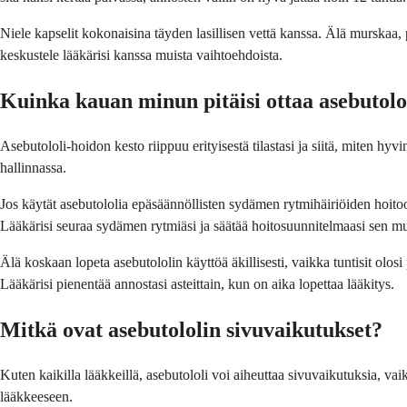
Niele kapselit kokonaisina täyden lasillisen vettä kanssa. Älä murskaa, p
keskustele lääkärisi kanssa muista vaihtoehdoista.
Kuinka kauan minun pitäisi ottaa asebutolo
Asebutololi-hoidon kesto riippuu erityisestä tilastasi ja siitä, miten h
hallinnassa.
Jos käytät asebutololia epäsäännöllisten sydämen rytmihäiriöiden hoitoon
Lääkärisi seuraa sydämen rytmiäsi ja säätää hoitosuunnitelmaasi sen mu
Älä koskaan lopeta asebutololin käyttöä äkillisesti, vaikka tuntisit ol
Lääkärisi pienentää annostasi asteittain, kun on aika lopettaa lääkitys.
Mitkä ovat asebutololin sivuvaikutukset?
Kuten kaikilla lääkkeillä, asebutololi voi aiheuttaa sivuvaikutuksia, va
lääkkeeseen.