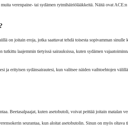
rkita muita verenpaine- tai sydämen rytmihäiriölääkkeitä. Näitä ovat ACE
?
iillä on joitain eroja, jotka saattavat tehdä toisesta sopivamman sinulle
n tutkittu laajemmin tietyissä sairauksissa, kuten sydämen vajaatoiminnas
si ja erityisen sydänsairautesi, kun valitsee näiden vaihtoehtojen välillä
rantaa. Beetasalpaajat, kuten asetobutoli, voivat peittää joitain matala
 verensokerin seurantaa, kun aloitat asetobutolin. Sinun on myös oltava 