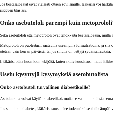
Jos beetasalpaajat eivät yleisesti ottaen sovi sinulle, lääkärisi voi ha
riippuen tilastasi.
Onko asebutololi parempi kuin metoprololi
Sekä asebutololi että metoprololi ovat tehokkaita beetasalpaajia, mutta n
Metoprololi on puolestaan saatavilla useampina formulaatioina, ja sitä o
otetaan vain kerran päivässä, tai jos sinulla on tiettyjä sydänsairauksia.
Lääkärisi ottaa huomioon tekijöitä, kuten aktiivisuustasosi, muut lääkkee
Usein kysyttyjä kysymyksiä asetobutolista
Onko asetobutoli turvallinen diabeetikoille?
Asetobutolia voivat käyttää diabeetikot, mutta se vaatii huolellista seu
Jos sinulla on diabetes, lääkärisi suosittelee todennäköisesti tiheämpää