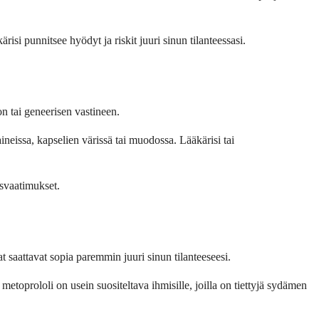
isi punnitsee hyödyt ja riskit juuri sinun tilanteessasi.
on tai geneerisen vastineen.
neissa, kapselien värissä tai muodossa. Lääkärisi tai
usvaatimukset.
at saattavat sopia paremmin juuri sinun tilanteeseesi.
 metoprololi on usein suositeltava ihmisille, joilla on tiettyjä sydämen