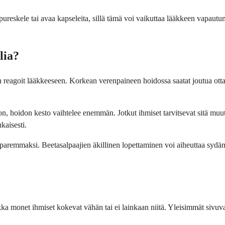
ureskele tai avaa kapseleita, sillä tämä voi vaikuttaa lääkkeen vapautumi
lia?
yvin reagoit lääkkeeseen. Korkean verenpaineen hoidossa saatat joutua ott
, hoidon kesto vaihtelee enemmän. Jotkut ihmiset tarvitsevat sitä muutam
kaisesti.
osi paremmaksi. Beetasalpaajien äkillinen lopettaminen voi aiheuttaa syd
ikka monet ihmiset kokevat vähän tai ei lainkaan niitä. Yleisimmät sivuv