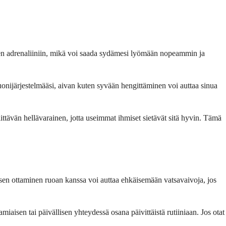
uten adrenaliiniin, mikä voi saada sydämesi lyömään nopeammin ja
uonijärjestelmääsi, aivan kuten syvään hengittäminen voi auttaa sinua
ittävän hellävarainen, jotta useimmat ihmiset sietävät sitä hyvin. Tämä
a sen ottaminen ruoan kanssa voi auttaa ehkäisemään vatsavaivoja, jos
miaisen tai päivällisen yhteydessä osana päivittäistä rutiiniaan. Jos otat