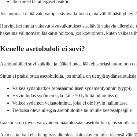
Iho-oireet tai allergiset reaktiot
Jos huomaat näitä vakavampia sivuvaikutuksia, ota välittömästi yhteyttä
Harvinaiset mutta vakavat sivuvaikutukset sisältävät vakavia allergisia 
hakeutua välittömästi lääkärin hoitoon, jos koet oireita, kuten vaikeaa ih
Kenelle asetobuloli ei sovi?
Asetobuloli ei sovi kaikille, ja lääkäri ottaa lääkehistoriasi huomioon 
Sinun ei pitäisi ottaa asetobulolia, jos sinulla on tiettyjä sydänsairauks
Vaikea sydänkatkos (epäsäännöllisen sydämenlyönnin tyyppi)
Hyvin hidas sydämen syke (alle 50 lyöntiä minuutissa)
Vaikea sydämen vajaatoiminta, joka ei ole hyvin hallinnassa
Tiedossa oleva allergia asetobulolille tai muille beetasalpaajille
Lääkärisi on myös varovainen määrätessään asetobulolia, jos sinulla on 
Astmaa tai vaikeita hengitysvaikeuksia sairastavien tulisi yleensä vältt