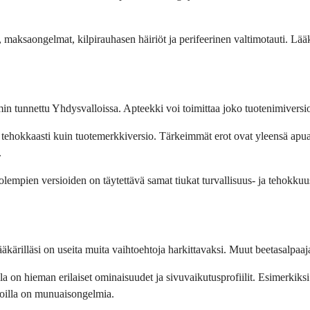
 maksaongelmat, kilpirauhasen häiriöt ja perifeerinen valtimotauti. Lääkär
immin tunnettu Yhdysvalloissa. Apteekki voi toimittaa joko tuotenimiversi
 tehokkaasti kuin tuotemerkkiversio. Tärkeimmät erot ovat yleensä apuai
.
 Molempien versioiden on täytettävä samat tiukat turvallisuus- ja tehokku
lääkärilläsi on useita muita vaihtoehtoja harkittavaksi. Muut beetasalpaaj
lla on hieman erilaiset ominaisuudet ja sivuvaikutusprofiilit. Esimerkiksi
 joilla on munuaisongelmia.