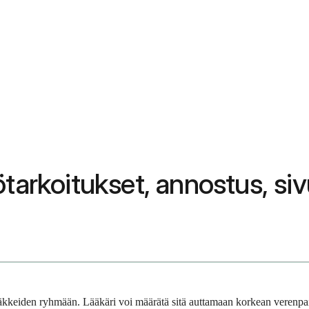
ötarkoitukset, annostus, si
lääkkeiden ryhmään. Lääkäri voi määrätä sitä auttamaan korkean verenpai