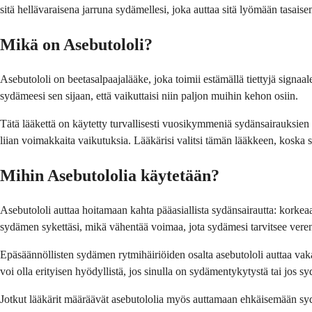
sitä hellävaraisena jarruna sydämellesi, joka auttaa sitä lyömään tasai
Mikä on Asebutololi?
Asebutololi on beetasalpaajalääke, joka toimii estämällä tiettyjä signaal
sydämeesi sen sijaan, että vaikuttaisi niin paljon muihin kehon osiin.
Tätä lääkettä on käytetty turvallisesti vuosikymmeniä sydänsairauksien 
liian voimakkaita vaikutuksia. Lääkärisi valitsi tämän lääkkeen, koska se 
Mihin Asebutololia käytetään?
Asebutololi auttaa hoitamaan kahta pääasiallista sydänsairautta: korkea
sydämen sykettäsi, mikä vähentää voimaa, jota sydämesi tarvitsee ve
Epäsäännöllisten sydämen rytmihäiriöiden osalta asebutololi auttaa vak
voi olla erityisen hyödyllistä, jos sinulla on sydämentykytystä tai jos s
Jotkut lääkärit määräävät asebutololia myös auttamaan ehkäisemään sydän