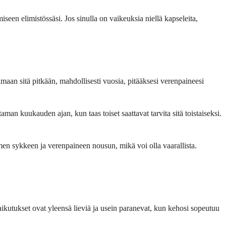
seen elimistössäsi. Jos sinulla on vaikeuksia niellä kapseleita,
amaan sitä pitkään, mahdollisesti vuosia, pitääksesi verenpaineesi
an kuukauden ajan, kun taas toiset saattavat tarvita sitä toistaiseksi.
ämen sykkeen ja verenpaineen nousun, mikä voi olla vaarallista.
aikutukset ovat yleensä lieviä ja usein paranevat, kun kehosi sopeutuu