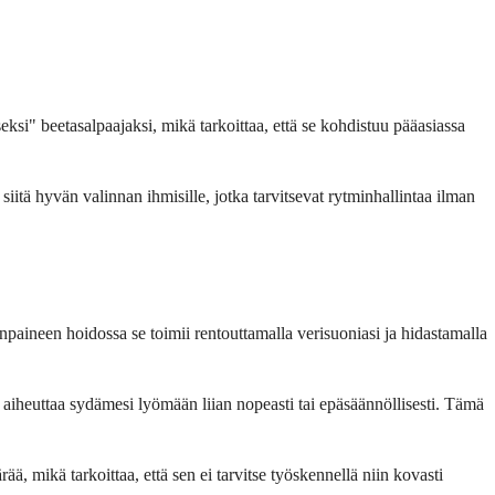
seksi" beetasalpaajaksi, mikä tarkoittaa, että se kohdistuu pääasiassa
iitä hyvän valinnan ihmisille, jotka tarvitsevat rytminhallintaa ilman
npaineen hoidossa se toimii rentouttamalla verisuoniasi ja hidastamalla
 aiheuttaa sydämesi lyömään liian nopeasti tai epäsäännöllisesti. Tämä
 mikä tarkoittaa, että sen ei tarvitse työskennellä niin kovasti