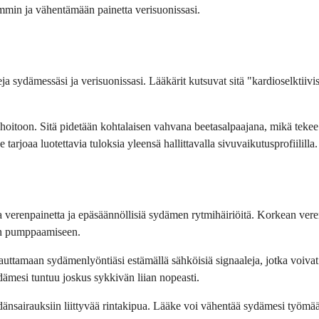
semmin ja vähentämään painetta verisuonissasi.
eja sydämessäsi ja verisuonissasi. Lääkärit kutsuvat sitä "kardioselktiivi
hoitoon. Sitä pidetään kohtalaisen vahvana beetasalpaajana, mikä tekee s
tarjoaa luotettavia tuloksia yleensä hallittavalla sivuvaikutusprofiililla.
a verenpainetta ja epäsäännöllisiä sydämen rytmihäiriöitä. Korkean vere
ren pumppaamiseen.
auttamaan sydämenlyöntiäsi estämällä sähköisiä signaaleja, jotka voivat
ydämesi tuntuu joskus sykkivän liian nopeasti.
sairauksiin liittyvää rintakipua. Lääke voi vähentää sydämesi työmäärää,