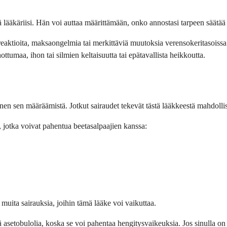
 lääkäriisi. Hän voi auttaa määrittämään, onko annostasi tarpeen säätää 
reaktioita, maksaongelmia tai merkittäviä muutoksia verensokeritasoissa. 
ottumaa, ihon tai silmien keltaisuutta tai epätavallista heikkoutta.
ennen sen määräämistä. Jotkut sairaudet tekevät tästä lääkkeestä mahdoll
ia, jotka voivat pahentua beetasalpaajien kanssa:
muita sairauksia, joihin tämä lääke voi vaikuttaa.
ää asetobulolia, koska se voi pahentaa hengitysvaikeuksia. Jos sinulla on