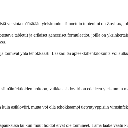
eristä versiota määrätään yleisimmin. Tunnetuin tuotenimi on Zovirax, j
ettava tabletti) ja erilaiset geneeriset formulaatiot, joilla on yksinkerta
ssa.
 ja toimivat yhtä tehokkaasti. Lääkäri tai apteekkihenkilökunta voi autta
silmäinfektioiden hoitoon, vaikka asikloviiri on edelleen yleisimmin määr
kuin asikloviiri, mutta voi olla tehokkaampi tietyntyyppisiin virusinfektio
sa tapauksissa tai kun muut hoidot eivät ole toimineet. Tämä lääke vaat