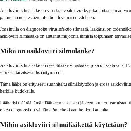
Asikloviiri silmälääke on viruslääke silmävoide, joka hoitaa silmän viru
paranemaan ja estäen infektion leviämisen edelleen.
Jos sinulla on diagnosoitu virusinfektio silmässä, lääkärisi on todennäk
asikloviiri silmälääke on auttanut miljoonia ihmisiä toipumaan turvallisest
Mikä on asikloviiri silmälääke?
Asikloviiri silmälääke on reseptilääke viruslääke, joka on saatavana 3 %
virukset tarvitsevat lisääntymiseen.
Tämä lääke on erityisesti suunniteltu silmäkäyttöön ja eroaa asikloviirita
herkille kudoksille.
Lääkärisi määrää tämän lääkkeen vasta sen jälkeen, kun on varmistanut, ett
oikea diagnoosi on välttämätön tehokkaan hoidon kannalta.
Mihin asikloviiri silmälääkettä käytetään?