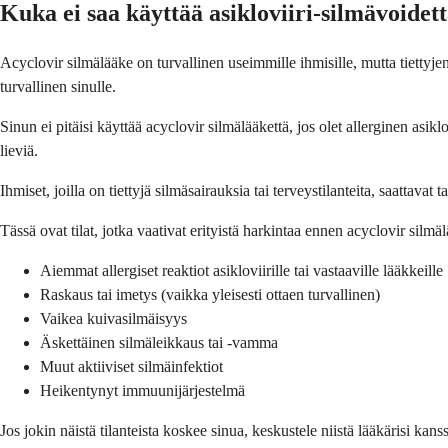
Kuka ei saa käyttää asikloviiri-silmävoidet
Acyclovir silmälääke on turvallinen useimmille ihmisille, mutta tiettyjen 
turvallinen sinulle.
Sinun ei pitäisi käyttää acyclovir silmälääkettä, jos olet allerginen asiklo
lieviä.
Ihmiset, joilla on tiettyjä silmäsairauksia tai terveystilanteita, saattavat 
Tässä ovat tilat, jotka vaativat erityistä harkintaa ennen acyclovir silm
Aiemmat allergiset reaktiot asikloviirille tai vastaaville lääkkeille
Raskaus tai imetys (vaikka yleisesti ottaen turvallinen)
Vaikea kuivasilmäisyys
Äskettäinen silmäleikkaus tai -vamma
Muut aktiiviset silmäinfektiot
Heikentynyt immuunijärjestelmä
Jos jokin näistä tilanteista koskee sinua, keskustele niistä lääkärisi ka