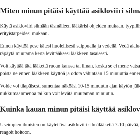
Miten minun pitäisi käyttää asikloviiri sil
Käytä asikloviiri silmään täsmälleen lääkärisi ohjeiden mukaan, tyypillises
erityistarpeidesi mukaan.
Ennen käyttöä pese kätesi huolellisesti saippualla ja vedellä. Vedä alal
räpäytä muutama kerta levittääksesi lääkkeen tasaisesti.
Voit käyttää tätä lääkettä ruoan kanssa tai ilman, koska se ei mene vatsa
poista ne ennen lääkkeen käyttöä ja odota vähintään 15 minuuttia ennen 
Voide voi tilapäisesti sumentaa näköäsi 10-15 minuutin ajan käytön jälk
nukkumaanmenoa tai kun voit levätä muutaman minuutin.
Kuinka kauan minun pitäisi käyttää asiklov
Useimpien ihmisten on käytettävä asikloviiri silmälääkettä 7-10 päivää, 
reagoit hoitoon.