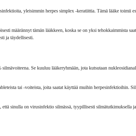
sinfektioita, yleisimmin herpes simplex -keratiittia. Tämä lääke toimii 
öisesti määrännyt tämän lääkkeen, koska se on yksi tehokkaimmista saatav
i ja täydellisesti.
 silmävoiteena. Se kuuluu lääkeryhmään, jota kutsutaan nukleosidianalogei
bleteista tai -voiteista, joita saatat käyttää muihin herpesinfektioihin. S
ä sinulla on virusinfektio silmässä, tyypillisesti silmätutkimuksella ja jo