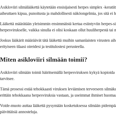
Asikloviiri silmälääkettä käytetään ensisijaisesti herpes simplex -kerati
aiheuttaen kipua, punoitusta ja mahdollisesti näköongelmia, jos sitä ei h
Lääkettä määrätään yleisimmin ensimmäistä kertaa esiintyviin herpes-sil
herpesvirukselle, vaikka sinulla ei olisi koskaan ollut huuliherpestä tai 
Joskus lääkärit määräävät tätä lääkettä muihin samanlaisten virusten aih
erityiseen tilaasi oireidesi ja testitulostesi perusteella.
Miten asikloviiri silmään toimii?
Asikloviiri silmään toimii häiritsemällä herpesviruksen kykyä kopioida i
tarvitsee.
Tämä prosessi estää tehokkaasti viruksen leviämisen terveeseen silmäk
erittäin tehokkaana herpesviruksia vastaan, ja useimmat ihmiset huom
Voide-muoto auttaa lääkettä pysymään kosketuksessa silmään pidempää
päivittäisiä annosteluja.