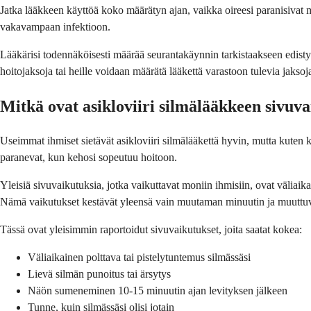
Jatka lääkkeen käyttöä koko määrätyn ajan, vaikka oireesi paranisivat
vakavampaan infektioon.
Lääkärisi todennäköisesti määrää seurantakäynnin tarkistaakseen edistymi
hoitojaksoja tai heille voidaan määrätä lääkettä varastoon tulevia jaksoj
Mitkä ovat asikloviiri silmälääkkeen sivuv
Useimmat ihmiset sietävät asikloviiri silmälääkettä hyvin, mutta kuten k
paranevat, kun kehosi sopeutuu hoitoon.
Yleisiä sivuvaikutuksia, jotka vaikuttavat moniin ihmisiin, ovat väliaik
Nämä vaikutukset kestävät yleensä vain muutaman minuutin ja muuttu
Tässä ovat yleisimmin raportoidut sivuvaikutukset, joita saatat kokea:
Väliaikainen polttava tai pistelytuntemus silmässäsi
Lievä silmän punoitus tai ärsytys
Näön sumeneminen 10-15 minuutin ajan levityksen jälkeen
Tunne, kuin silmässäsi olisi jotain