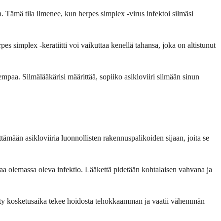
n. Tämä tila ilmenee, kun herpes simplex -virus infektoi silmäsi
s simplex -keratiitti voi vaikuttaa kenellä tahansa, joka on altistunut
mpaa. Silmälääkärisi määrittää, sopiiko asikloviiri silmään sinun
ttämään asikloviiria luonnollisten rakennuspalikoiden sijaan, joita se
a olemassa oleva infektio. Lääkettä pidetään kohtalaisen vahvana ja
tty kosketusaika tekee hoidosta tehokkaamman ja vaatii vähemmän