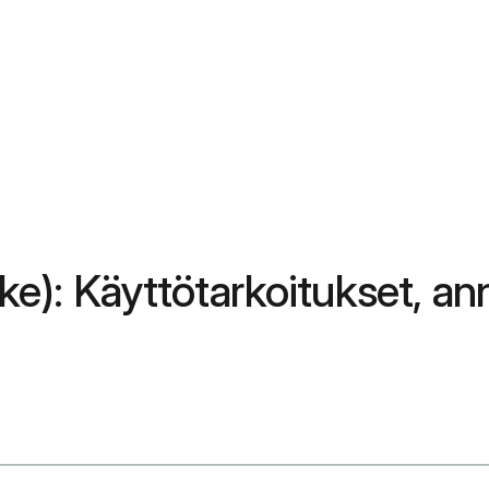
ääke): Käyttötarkoitukset, a