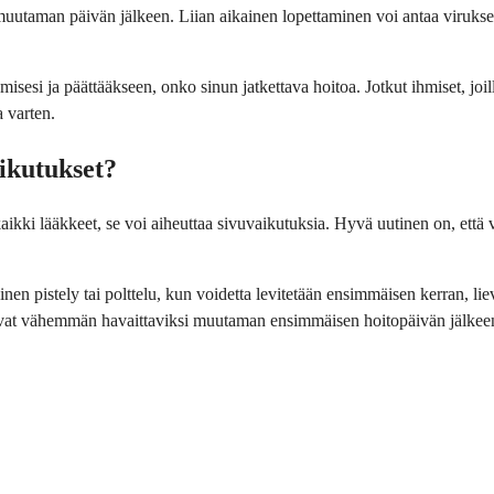
 muutaman päivän jälkeen. Liian aikainen lopettaminen voi antaa viruks
sesi ja päättääkseen, onko sinun jatkettava hoitoa. Jotkut ihmiset, joill
a varten.
aikutukset?
aikki lääkkeet, se voi aiheuttaa sivuvaikutuksia. Hyvä uutinen on, että 
ainen pistely tai polttelu, kun voidetta levitetään ensimmäisen kerran, 
vat vähemmän havaittaviksi muutaman ensimmäisen hoitopäivän jälkee