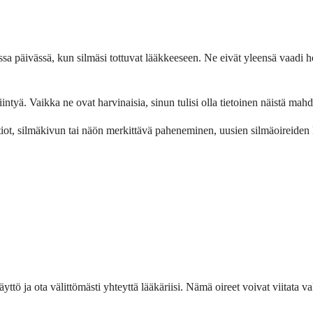
a päivässä, kun silmäsi tottuvat lääkkeeseen. Ne eivät yleensä vaadi hoi
yä. Vaikka ne ovat harvinaisia, sinun tulisi olla tietoinen näistä mahdol
iot, silmäkivun tai näön merkittävä paheneminen, uusien silmäoireiden ke
yttö ja ota välittömästi yhteyttä lääkäriisi. Nämä oireet voivat viitata v