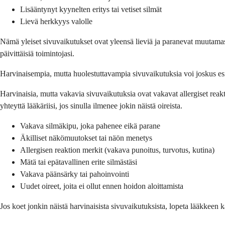
Lisääntynyt kyynelten eritys tai vetiset silmät
Lievä herkkyys valolle
Nämä yleiset sivuvaikutukset ovat yleensä lieviä ja paranevat muutamass
päivittäisiä toimintojasi.
Harvinaisempia, mutta huolestuttavampia sivuvaikutuksia voi joskus esiint
Harvinaisia, mutta vakavia sivuvaikutuksia ovat vakavat allergiset reakt
yhteyttä lääkäriisi, jos sinulla ilmenee jokin näistä oireista.
Vakava silmäkipu, joka pahenee eikä parane
Äkilliset näkömuutokset tai näön menetys
Allergisen reaktion merkit (vakava punoitus, turvotus, kutina)
Mätä tai epätavallinen erite silmästäsi
Vakava päänsärky tai pahoinvointi
Uudet oireet, joita ei ollut ennen hoidon aloittamista
Jos koet jonkin näistä harvinaisista sivuvaikutuksista, lopeta lääkkeen kä