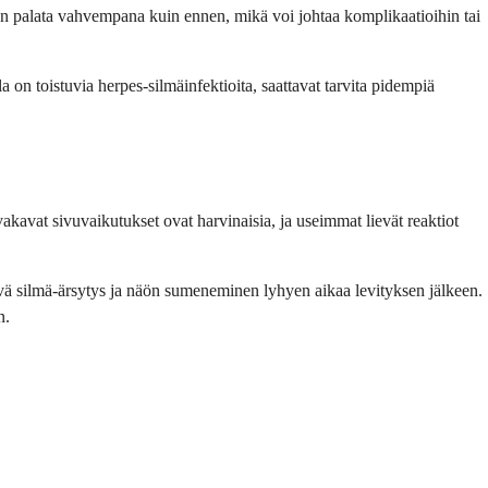
en palata vahvempana kuin ennen, mikä voi johtaa komplikaatioihin tai
a on toistuvia herpes-silmäinfektioita, saattavat tarvita pidempiä
vakavat sivuvaikutukset ovat harvinaisia, ja useimmat lievät reaktiot
lievä silmä-ärsytys ja näön sumeneminen lyhyen aikaa levityksen jälkeen.
n.