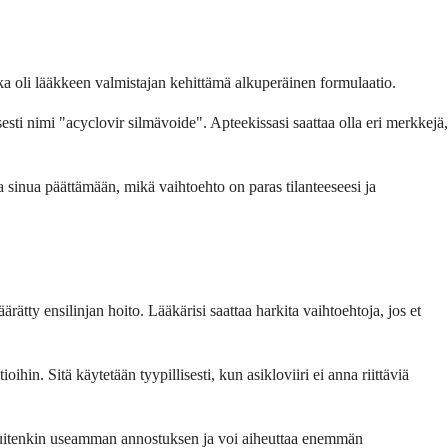
oka oli lääkkeen valmistajan kehittämä alkuperäinen formulaatio.
isesti nimi "acyclovir silmävoide". Apteekissasi saattaa olla eri merkkejä,
a sinua päättämään, mikä vaihtoehto on paras tilanteeseesi ja
ätty ensilinjan hoito. Lääkärisi saattaa harkita vaihtoehtoja, jos et
ihin. Sitä käytetään tyypillisesti, kun asikloviiri ei anna riittäviä
ii kuitenkin useamman annostuksen ja voi aiheuttaa enemmän