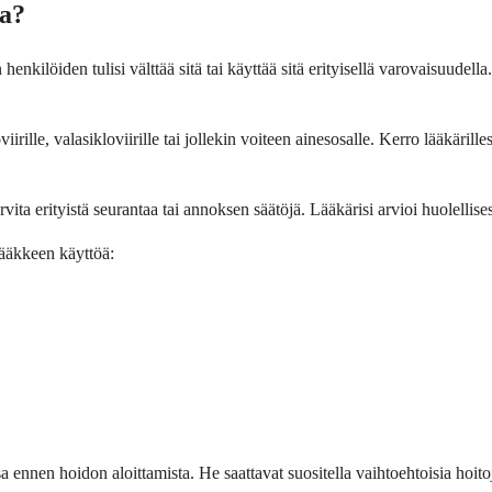
ta?
henkilöiden tulisi välttää sitä tai käyttää sitä erityisellä varovaisuudell
viirille, valasikloviirille tai jollekin voiteen ainesosalle. Kerro lääkärill
tarvita erityistä seurantaa tai annoksen säätöjä. Lääkärisi arvioi huolellise
älääkkeen käyttöä:
nssa ennen hoidon aloittamista. He saattavat suositella vaihtoehtoisia hoi