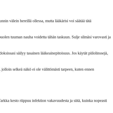
nnin välein hereillä ollessa, mutta lääkärisi voi säätää tätä
 puolen tuuman nauha voidetta tähän taskuun. Sulje silmäsi varovasti ja
oksissasi säilyy tasainen lääkeainepitoisuus. Jos käytät piilolinssejä,
jolloin selkeä näkö ei ole välittömästi tarpeen, kuten ennen
Tarkka kesto riippuu infektion vakavuudesta ja siitä, kuinka nopeasti