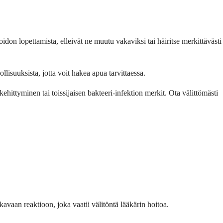
don lopettamista, elleivät ne muutu vakaviksi tai häiritse merkittävästi
lisuuksista, jotta voit hakea apua tarvittaessa.
hittyminen tai toissijaisen bakteeri-infektion merkit. Ota välittömästi
akavaan reaktioon, joka vaatii välitöntä lääkärin hoitoa.