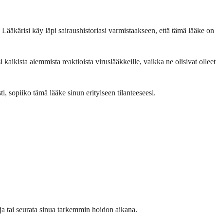
a. Lääkärisi käy läpi sairaushistoriasi varmistaakseen, että tämä lääke on
esi kaikista aiemmista reaktioista viruslääkkeille, vaikka ne olisivat olleet
sti, sopiiko tämä lääke sinun erityiseen tilanteeseesi.
toja tai seurata sinua tarkemmin hoidon aikana.