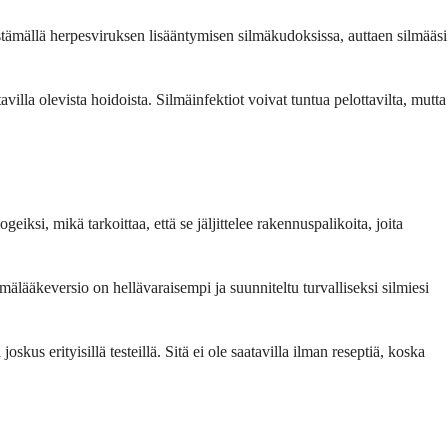
estämällä herpesviruksen lisääntymisen silmäkudoksissa, auttaen silmääsi
illa olevista hoidoista. Silmäinfektiot voivat tuntua pelottavilta, mutta
ksi, mikä tarkoittaa, että se jäljittelee rakennuspalikoita, joita
ilmälääkeversio on hellävaraisempi ja suunniteltu turvalliseksi silmiesi
skus erityisillä testeillä. Sitä ei ole saatavilla ilman reseptiä, koska