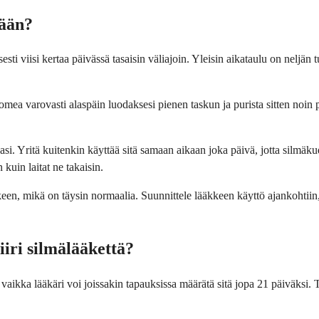
mään?
ti viisi kertaa päivässä tasaisin väliajoin. Yleisin aikataulu on neljän tu
uomea varovasti alaspäin luodaksesi pienen taskun ja purista sitten noin
asi. Yritä kuitenkin käyttää sitä samaan aikaan joka päivä, jotta silmäkud
kuin laitat ne takaisin.
een, mikä on täysin normaalia. Suunnittele lääkkeen käyttö ajankohtiin, 
iiri silmälääkettä?
vaikka lääkäri voi joissakin tapauksissa määrätä sitä jopa 21 päiväksi. 