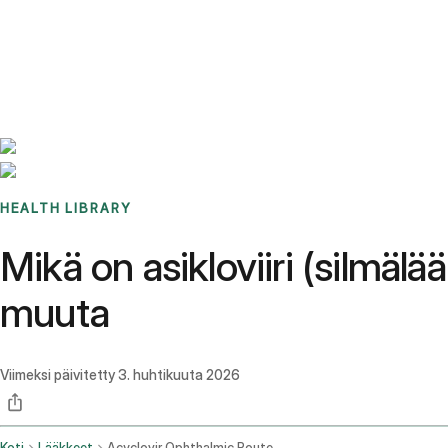
Benchmarks
Stories
FAQ
Sign up / Log in
HEALTH LIBRARY
Mikä on asikloviiri (silmäl
muuta
Viimeksi päivitetty
3. huhtikuuta 2026
Koti
Lääkkeet
Acyclovir Ophthalmic Route