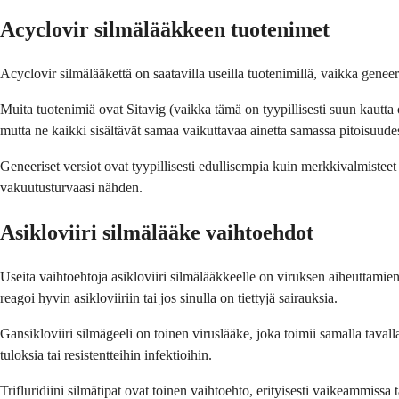
Acyclovir silmälääkkeen tuotenimet
Acyclovir silmälääkettä on saatavilla useilla tuotenimillä, vaikka gene
Muita tuotenimiä ovat Sitavig (vaikka tämä on tyypillisesti suun kautta ot
mutta ne kaikki sisältävät samaa vaikuttavaa ainetta samassa pitoisuude
Geneeriset versiot ovat tyypillisesti edullisempia kuin merkkivalmisteet
vakuutusturvaasi nähden.
Asikloviiri silmälääke vaihtoehdot
Useita vaihtoehtoja asikloviiri silmälääkkeelle on viruksen aiheuttamien 
reagoi hyvin asikloviiriin tai jos sinulla on tiettyjä sairauksia.
Gansikloviiri silmägeeli on toinen viruslääke, joka toimii samalla tavalla 
tuloksia tai resistentteihin infektioihin.
Trifluridiini silmätipat ovat toinen vaihtoehto, erityisesti vaikeammis