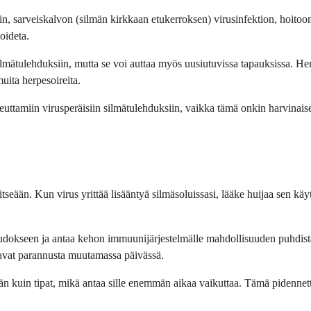
itin, sarveiskalvon (silmän kirkkaan etukerroksen) virusinfektion, hoitoo
oideta.
mätulehduksiin, mutta se voi auttaa myös uusiutuvissa tapauksissa. Herpe
muita herpesoireita.
euttamiin virusperäisiin silmätulehduksiin, vaikka tämä onkin harvinaise
tseään. Kun virus yrittää lisääntyä silmäsoluissasi, lääke huijaa sen käy
udokseen ja antaa kehon immuunijärjestelmälle mahdollisuuden puhdista
aavat parannusta muutamassa päivässä.
n kuin tipat, mikä antaa sille enemmän aikaa vaikuttaa. Tämä pidenne