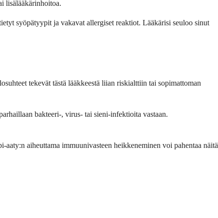
i lisälääkärinhoitoa.
ietyt syöpätyypit ja vakavat allergiset reaktiot. Lääkärisi seuloo sinut
losuhteet tekevät tästä lääkkeestä liian riskialttiin tai sopimattoman
arhaillaan bakteeri-, virus- tai sieni-infektioita vastaan.
mumabi-aaty:n aiheuttama immuunivasteen heikkeneminen voi pahentaa näitä