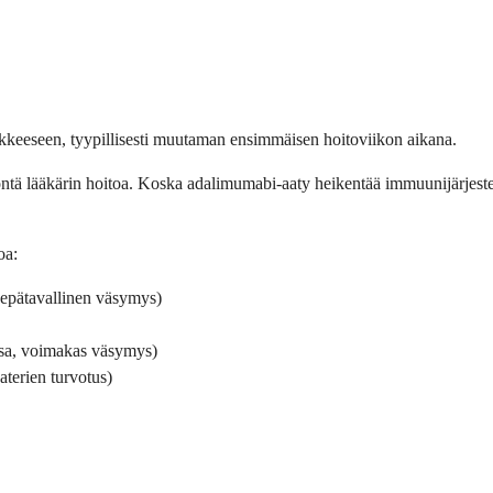
kkeeseen, tyypillisesti muutaman ensimmäisen hoitoviikon aikana.
tä lääkärin hoitoa. Koska adalimumabi-aaty heikentää immuunijärjestelm
oa:
, epätavallinen väsymys)
rtsa, voimakas väsymys)
aterien turvotus)