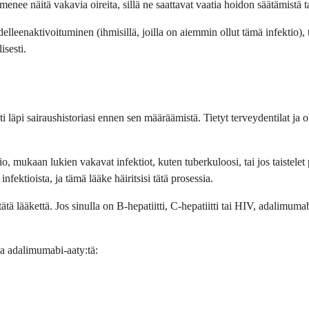
enee näitä vakavia oireita, sillä ne saattavat vaatia hoidon säätämistä ta
elleenaktivoituminen (ihmisillä, joilla on aiemmin ollut tämä infektio), t
isesti.
ti läpi sairaushistoriasi ennen sen määräämistä. Tietyt terveydentilat ja o
o, mukaan lukien vakavat infektiot, kuten tuberkuloosi, tai jos taistelet p
ektioista, ja tämä lääke häiritsisi tätä prosessia.
 tätä lääkettä. Jos sinulla on B-hepatiitti, C-hepatiitti tai HIV, adali
sta adalimumabi-aaty:tä: