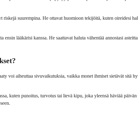
t riskejä suurempina. He ottavat huomioon tekijöitä, kuten oireidesi ha
 ensin lääkärisi kanssa. He saattavat haluta vähentää annostasi asteittai
kset?
y voi aiheuttaa sivuvaikutuksia, vaikka monet ihmiset sietävät sitä hyvi
assa, kuten punoitus, turvotus tai lievä kipu, joka yleensä häviää päivä
eseen.