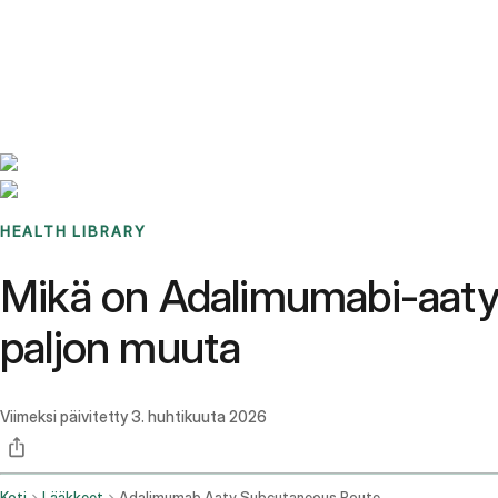
Benchmarks
Stories
FAQ
Sign up / Log in
HEALTH LIBRARY
Mikä on Adalimumabi-aaty: 
paljon muuta
Viimeksi päivitetty
3. huhtikuuta 2026
Koti
Lääkkeet
Adalimumab Aaty Subcutaneous Route