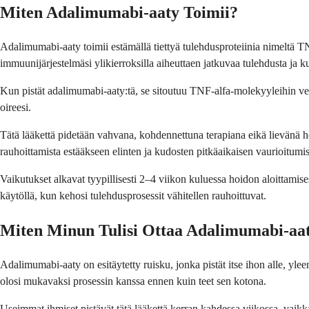
Miten Adalimumabi-aaty Toimii?
Adalimumabi-aaty toimii estämällä tiettyä tulehdusproteiinia nimeltä TN
immuunijärjestelmäsi ylikierroksilla aiheuttaen jatkuvaa tulehdusta ja k
Kun pistät adalimumabi-aaty:tä, se sitoutuu TNF-alfa-molekyyleihin veren
oireesi.
Tätä lääkettä pidetään vahvana, kohdennettuna terapiana eikä lievänä hoi
rauhoittamista estääkseen elinten ja kudosten pitkäaikaisen vaurioitumi
Vaikutukset alkavat tyypillisesti 2–4 viikon kuluessa hoidon aloittam
käytöllä, kun kehosi tulehdusprosessit vähitellen rauhoittuvat.
Miten Minun Tulisi Ottaa Adalimumabi-aa
Adalimumabi-aaty on esitäytetty ruisku, jonka pistät itse ihon alle, yle
olosi mukavaksi prosessin kanssa ennen kuin teet sen kotona.
Useimmat ihmiset pistävät tätä lääkettä kerran kahdessa viikossa, vaikka 