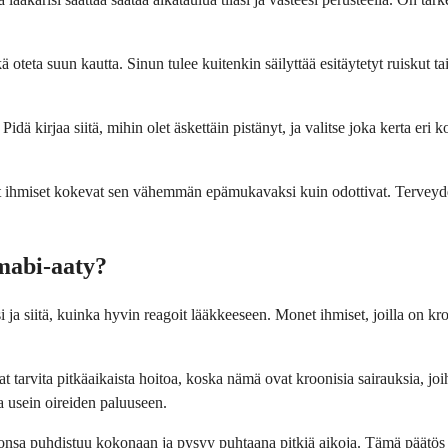
ä oteta suun kautta. Sinun tulee kuitenkin säilyttää esitäytetyt ruiskut
dä kirjaa siitä, mihin olet äskettäin pistänyt, ja valitse joka kerta eri 
immat ihmiset kokevat sen vähemmän epämukavaksi kuin odottivat. Tervey
mabi-aaty?
 ja siitä, kuinka hyvin reagoit lääkkeeseen. Monet ihmiset, joilla on kr
t tarvita pitkäaikaista hoitoa, koska nämä ovat kroonisia sairauksia, joih
a usein oireiden paluuseen.
ihonsa puhdistuu kokonaan ja pysyy puhtaana pitkiä aikoja. Tämä päätös tu