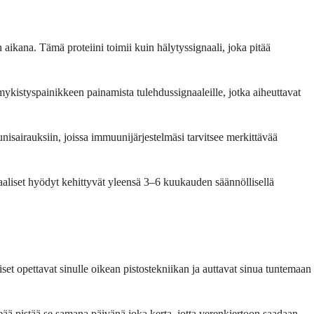
aikana. Tämä proteiini toimii kuin hälytyssignaali, joka pitää
mykistyspainikkeen painamista tulehdussignaaleille, jotka aiheuttavat
unisairauksiin, joissa immuunijärjestelmäsi tarvitsee merkittävää
aliset hyödyt kehittyvät yleensä 3–6 kuukauden säännöllisellä
iset opettavat sinulle oikean pistostekniikan ja auttavat sinua tuntemaan
rkeää pistää se samana päivänä joka kerta, jotta verenkiertoon saadaan