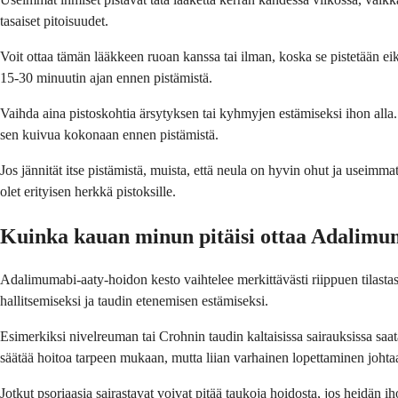
tasaiset pitoisuudet.
Voit ottaa tämän lääkkeen ruoan kanssa tai ilman, koska se pistetään eik
15-30 minuutin ajan ennen pistämistä.
Vaihda aina pistoskohtia ärsytyksen tai kyhmyjen estämiseksi ihon alla. Pi
sen kuivua kokonaan ennen pistämistä.
Jos jännität itse pistämistä, muista, että neula on hyvin ohut ja use
olet erityisen herkkä pistoksille.
Kuinka kauan minun pitäisi ottaa Adalimu
Adalimumabi-aaty-hoidon kesto vaihtelee merkittävästi riippuen tilastasi
hallitsemiseksi ja taudin etenemisen estämiseksi.
Esimerkiksi nivelreuman tai Crohnin taudin kaltaisissa sairauksissa saata
säätää hoitoa tarpeen mukaan, mutta liian varhainen lopettaminen johta
Jotkut psoriaasia sairastavat voivat pitää taukoja hoidosta, jos heidän 