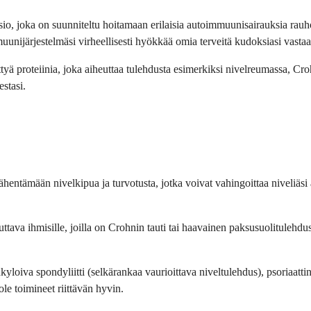
 joka on suunniteltu hoitamaan erilaisia autoimmuunisairauksia rauhoitt
unijärjestelmäsi virheellisesti hyökkää omia terveitä kudoksiasi vastaa
ä proteiinia, joka aiheuttaa tulehdusta esimerkiksi nivelreumassa, Crohn
estasi.
vähentämään nivelkipua ja turvotusta, jotka voivat vahingoittaa niveliäsi
ava ihmisille, joilla on Crohnin tauti tai haavainen paksusuolitulehdus.
kyloiva spondyliitti (selkärankaa vaurioittava niveltulehdus), psoriaattine
le toimineet riittävän hyvin.