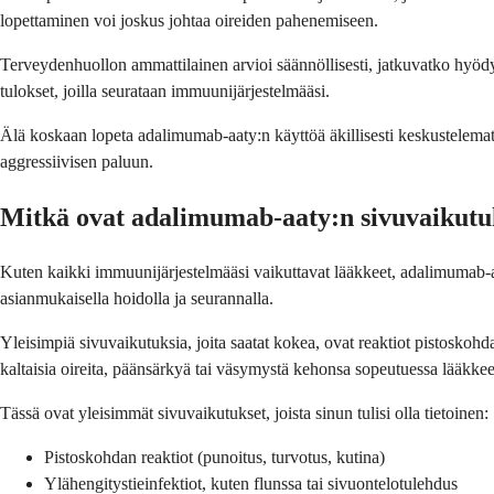
lopettaminen voi joskus johtaa oireiden pahenemiseen.
Terveydenhuollon ammattilainen arvioi säännöllisesti, jatkuvatko hyödy
tulokset, joilla seurataan immuunijärjestelmääsi.
Älä koskaan lopeta adalimumab-aaty:n käyttöä äkillisesti keskustelematta
aggressiivisen paluun.
Mitkä ovat adalimumab-aaty:n sivuvaikutu
Kuten kaikki immuunijärjestelmääsi vaikuttavat lääkkeet, adalimumab-aat
asianmukaisella hoidolla ja seurannalla.
Yleisimpiä sivuvaikutuksia, joita saatat kokea, ovat reaktiot pistoskohd
kaltaisia oireita, päänsärkyä tai väsymystä kehonsa sopeutuessa lääkke
Tässä ovat yleisimmät sivuvaikutukset, joista sinun tulisi olla tietoinen:
Pistoskohdan reaktiot (punoitus, turvotus, kutina)
Ylähengitystieinfektiot, kuten flunssa tai sivuontelotulehdus