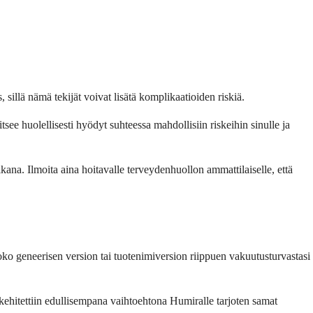
 sillä nämä tekijät voivat lisätä komplikaatioiden riskiä.
tsee huolellisesti hyödyt suhteessa mahdollisiin riskeihin sinulle ja
ikana. Ilmoita aina hoitavalle terveydenhuollon ammattilaiselle, että
o geneerisen version tai tuotenimiversion riippuen vakuutusturvastasi
ehitettiin edullisempana vaihtoehtona Humiralle tarjoten samat