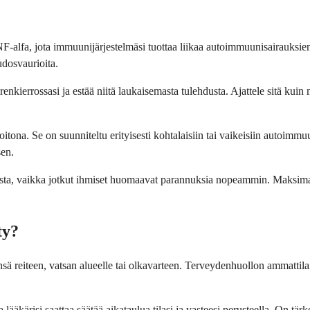
F-alfa, jota immuunijärjestelmäsi tuottaa liikaa autoimmuunisairauksien 
udosvaurioita.
kierrossasi ja estää niitä laukaisemasta tulehdusta. Ajattele sitä kuin 
tona. Se on suunniteltu erityisesti kohtalaisiin tai vaikeisiin autoimmu
sen.
isesta, vaikka jotkut ihmiset huomaavat parannuksia nopeammin. Maksima
ty?
ensä reiteen, vatsan alueelle tai olkavarteen. Terveydenhuollon ammattila
lääkärisi saattaa säätää aikataulua tilasi ja vasteesi perusteella. On tä