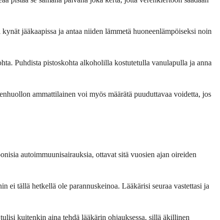
 tai kynät jääkaapissa ja antaa niiden lämmetä huoneenlämpöiseksi noin
kohta. Puhdista pistoskohta alkoholilla kostutetulla vanulapulla ja anna
denhuollon ammattilainen voi myös määrätä puuduttavaa voidetta, jos
oonisia autoimmuunisairauksia, ottavat sitä vuosien ajan oireiden
in ei tällä hetkellä ole parannuskeinoa. Lääkärisi seuraa vastettasi ja
lisi kuitenkin aina tehdä lääkärin ohjauksessa, sillä äkillinen