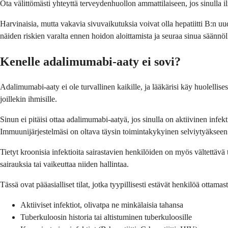
Ota välittömästi yhteyttä terveydenhuollon ammattilaiseen, jos sinulla ilm
Harvinaisia, mutta vakavia sivuvaikutuksia voivat olla hepatiitti B:n uud
näiden riskien varalta ennen hoidon aloittamista ja seuraa sinua säännöll
Kenelle adalimumabi-aaty ei sovi?
Adalimumabi-aaty ei ole turvallinen kaikille, ja lääkärisi käy huolellises
joillekin ihmisille.
Sinun ei pitäisi ottaa adalimumabi-aatyä, jos sinulla on aktiivinen infekti
Immuunijärjestelmäsi on oltava täysin toimintakykyinen selviytyäkseen inf
Tietyt kroonisia infektioita sairastavien henkilöiden on myös vältettävä
sairauksia tai vaikeuttaa niiden hallintaa.
Tässä ovat pääasialliset tilat, jotka tyypillisesti estävät henkilöä ottama
Aktiiviset infektiot, olivatpa ne minkälaisia tahansa
Tuberkuloosin historia tai altistuminen tuberkuloosille