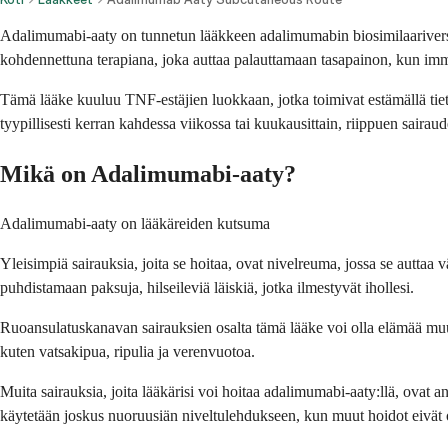
Adalimumabi-aaty on tunnetun lääkkeen adalimumabin biosimilaariversio,
kohdennettuna terapiana, joka auttaa palauttamaan tasapainon, kun immu
Tämä lääke kuuluu TNF-estäjien luokkaan, jotka toimivat estämällä tietty
tyypillisesti kerran kahdessa viikossa tai kuukausittain, riippuen sairaud
Mikä on Adalimumabi-aaty?
Adalimumabi-aaty on lääkäreiden kutsuma
Yleisimpiä sairauksia, joita se hoitaa, ovat nivelreuma, jossa se auttaa 
puhdistamaan paksuja, hilseileviä läiskiä, jotka ilmestyvät ihollesi.
Ruoansulatuskanavan sairauksien osalta tämä lääke voi olla elämää muutt
kuten vatsakipua, ripulia ja verenvuotoa.
Muita sairauksia, joita lääkärisi voi hoitaa adalimumabi-aaty:llä, ovat an
käytetään joskus nuoruusiän niveltulehdukseen, kun muut hoidot eivät o