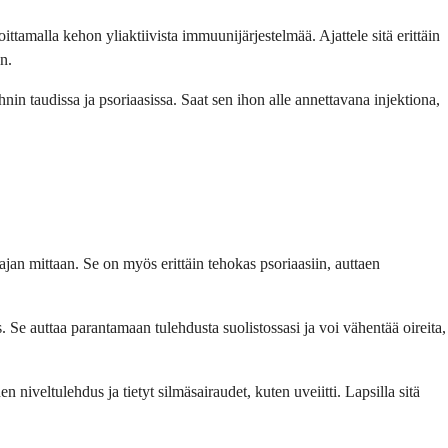
amalla kehon yliaktiivista immuunijärjestelmää. Ajattele sitä erittäin
n.
in taudissa ja psoriaasissa. Saat sen ihon alle annettavana injektiona,
 ajan mittaan. Se on myös erittäin tehokas psoriaasiin, auttaen
 Se auttaa parantamaan tulehdusta suolistossasi ja voi vähentää oireita,
n niveltulehdus ja tietyt silmäsairaudet, kuten uveiitti. Lapsilla sitä