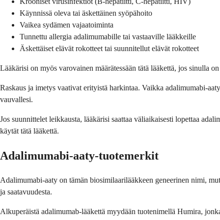
Krooniset virusinfektiot (B-hepatiitti, C-hepatiitti, HIV)
Käynnissä oleva tai äskettäinen syöpähoito
Vaikea sydämen vajaatoiminta
Tunnettu allergia adalimumabille tai vastaaville lääkkeille
Äskettäiset elävät rokotteet tai suunnitellut elävät rokotteet
Lääkärisi on myös varovainen määrätessään tätä lääkettä, jos sinulla on d
Raskaus ja imetys vaativat erityistä harkintaa. Vaikka adalimumabi-aaty:t
vauvallesi.
Jos suunnittelet leikkausta, lääkärisi saattaa väliaikaisesti lopettaa ad
käytät tätä lääkettä.
Adalimumabi-aaty-tuotemerkit
Adalimumabi-aaty on tämän biosimilaarilääkkeen geneerinen nimi, mutta
ja saatavuudesta.
Alkuperäistä adalimumab-lääkettä myydään tuotenimellä Humira, jonka s