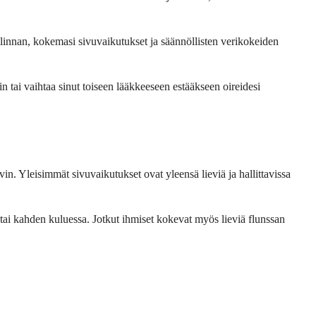
llinnan, kokemasi sivuvaikutukset ja säännöllisten verikokeiden
n tai vaihtaa sinut toiseen lääkkeeseen estääkseen oireidesi
n. Yleisimmät sivuvaikutukset ovat yleensä lieviä ja hallittavissa
n tai kahden kuluessa. Jotkut ihmiset kokevat myös lieviä flunssan