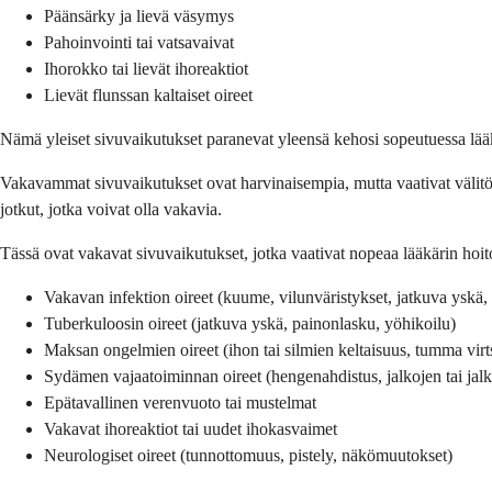
Päänsärky ja lievä väsymys
Pahoinvointi tai vatsavaivat
Ihorokko tai lievät ihoreaktiot
Lievät flunssan kaltaiset oireet
Nämä yleiset sivuvaikutukset paranevat yleensä kehosi sopeutuessa lää
Vakavammat sivuvaikutukset ovat harvinaisempia, mutta vaativat välitön
jotkut, jotka voivat olla vakavia.
Tässä ovat vakavat sivuvaikutukset, jotka vaativat nopeaa lääkärin hoit
Vakavan infektion oireet (kuume, vilunväristykset, jatkuva yskä
Tuberkuloosin oireet (jatkuva yskä, painonlasku, yöhikoilu)
Maksan ongelmien oireet (ihon tai silmien keltaisuus, tumma vi
Sydämen vajaatoiminnan oireet (hengenahdistus, jalkojen tai jalk
Epätavallinen verenvuoto tai mustelmat
Vakavat ihoreaktiot tai uudet ihokasvaimet
Neurologiset oireet (tunnottomuus, pistely, näkömuutokset)