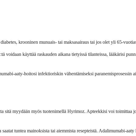
iabetes, krooninen munuais- tai maksasairaus tai jos olet yli 65-vuotias,
ä voidaan käyttää raskauden aikana tietyissä tilanteissa, lääkärisi punni
alimumabi-aaty-hoitosi infektioriskin vähentämiseksi paranemisprosessin a
 sitä myydään myös tuotenimellä Hyrimoz. Apteekkisi voi toimittaa jok
aatat tuntea mainoksista tai aiemmista resepteistä. Adalimumabi-aaty k