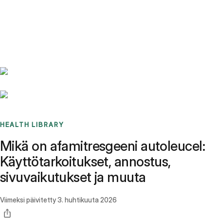
Benchmarks
Stories
FAQ
Sign up / Log in
HEALTH LIBRARY
Mikä on afamitresgeeni autoleucel:
Käyttötarkoitukset, annostus,
sivuvaikutukset ja muuta
Viimeksi päivitetty
3. huhtikuuta 2026