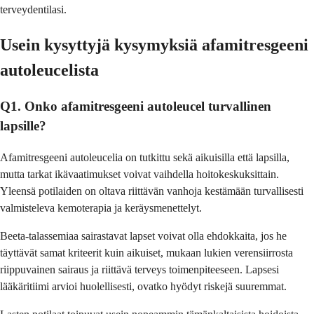
terveydentilasi.
Usein kysyttyjä kysymyksiä afamitresgeeni
autoleucelista
Q1. Onko afamitresgeeni autoleucel turvallinen
lapsille?
Afamitresgeeni autoleucelia on tutkittu sekä aikuisilla että lapsilla,
mutta tarkat ikävaatimukset voivat vaihdella hoitokeskuksittain.
Yleensä potilaiden on oltava riittävän vanhoja kestämään turvallisesti
valmisteleva kemoterapia ja keräysmenettelyt.
Beeta-talassemiaa sairastavat lapset voivat olla ehdokkaita, jos he
täyttävät samat kriteerit kuin aikuiset, mukaan lukien verensiirrosta
riippuvainen sairaus ja riittävä terveys toimenpiteeseen. Lapsesi
lääkäritiimi arvioi huolellisesti, ovatko hyödyt riskejä suuremmat.