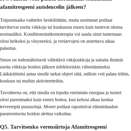
afamitresgeeni autoleucelin jälkeen?
Toipumisaika vaihtelee henkilöittäin, mutta useimmat potilaat
tarvitsevat useita viikkoja tai kuukausia ennen kuin tuntevat olonsa
normaaliksi. Konditionointikemoterapia voi saada sinut tuntemaan
olosi heikoksi ja väsyneeksi, ja veriarvojesi on annettava aikaa
palautua.
Sinun on todennäköisesti vältettävä väkijoukkoja ja sairaita ihmisiä
useita viikkoja hoidon jälkeen infektioriskin vähentämiseksi.
Lääkäritiimisi antaa sinulle tarkat ohjeet siitä, milloin voit palata töihin,
kouluun tai muihin aktiviteetteihin.
Tavoitteena on, että sinulla on lopulta enemmän energiaa ja tunnet
olosi paremmaksi kuin ennen hoitoa, kun kehosi alkaa tuottaa
terveempiä punasoluja. Monet potilaat raportoivat elämänlaadun
paranemisesta hoidon alettua vaikuttaa.
Q5. Tarvitsenko verensiirtoja Afamitresgeeni