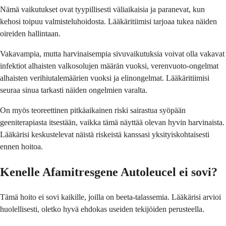
Nämä vaikutukset ovat tyypillisesti väliaikaisia ja paranevat, kun
kehosi toipuu valmisteluhoidosta. Lääkäritiimisi tarjoaa tukea näiden
oireiden hallintaan.
Vakavampia, mutta harvinaisempia sivuvaikutuksia voivat olla vakavat
infektiot alhaisten valkosolujen määrän vuoksi, verenvuoto-ongelmat
alhaisten verihiutalemäärien vuoksi ja elinongelmat. Lääkäritiimisi
seuraa sinua tarkasti näiden ongelmien varalta.
On myös teoreettinen pitkäaikainen riski sairastua syöpään
geeniterapiasta itsestään, vaikka tämä näyttää olevan hyvin harvinaista.
Lääkärisi keskustelevat näistä riskeistä kanssasi yksityiskohtaisesti
ennen hoitoa.
Kenelle Afamitresgene Autoleucel ei sovi?
Tämä hoito ei sovi kaikille, joilla on beeta-talassemia. Lääkärisi arvioi
huolellisesti, oletko hyvä ehdokas useiden tekijöiden perusteella.