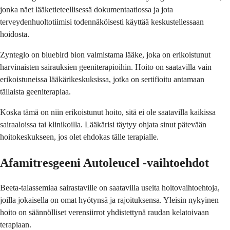
jonka näet lääketieteellisessä dokumentaatiossa ja jota
terveydenhuoltotiimisi todennäköisesti käyttää keskustellessaan
hoidosta.
Zynteglo on bluebird bion valmistama lääke, joka on erikoistunut
harvinaisten sairauksien geeniterapioihin. Hoito on saatavilla vain
erikoistuneissa lääkärikeskuksissa, jotka on sertifioitu antamaan
tällaista geeniterapiaa.
Koska tämä on niin erikoistunut hoito, sitä ei ole saatavilla kaikissa
sairaaloissa tai klinikoilla. Lääkärisi täytyy ohjata sinut pätevään
hoitokeskukseen, jos olet ehdokas tälle terapialle.
Afamitresgeeni Autoleucel -vaihtoehdot
Beeta-talassemiaa sairastaville on saatavilla useita hoitovaihtoehtoja,
joilla jokaisella on omat hyötynsä ja rajoituksensa. Yleisin nykyinen
hoito on säännölliset verensiirrot yhdistettynä raudan kelatoivaan
terapiaan.