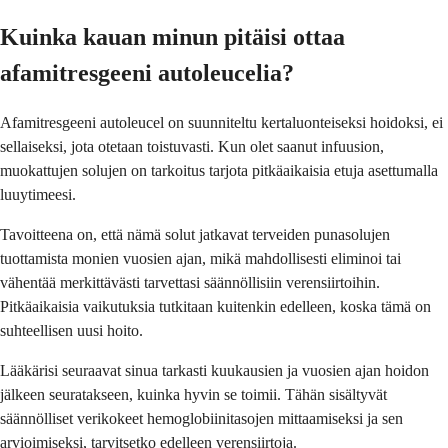
Kuinka kauan minun pitäisi ottaa
afamitresgeeni autoleucelia?
Afamitresgeeni autoleucel on suunniteltu kertaluonteiseksi hoidoksi, ei
sellaiseksi, jota otetaan toistuvasti. Kun olet saanut infuusion,
muokattujen solujen on tarkoitus tarjota pitkäaikaisia etuja asettumalla
luuytimeesi.
Tavoitteena on, että nämä solut jatkavat terveiden punasolujen
tuottamista monien vuosien ajan, mikä mahdollisesti eliminoi tai
vähentää merkittävästi tarvettasi säännöllisiin verensiirtoihin.
Pitkäaikaisia vaikutuksia tutkitaan kuitenkin edelleen, koska tämä on
suhteellisen uusi hoito.
Lääkärisi seuraavat sinua tarkasti kuukausien ja vuosien ajan hoidon
jälkeen seuratakseen, kuinka hyvin se toimii. Tähän sisältyvät
säännölliset verikokeet hemoglobiinitasojen mittaamiseksi ja sen
arvioimiseksi, tarvitsetko edelleen verensiirtoja.