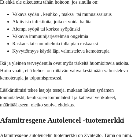
Et ehkä ole oikeutettu tähän hoitoon, jos sinulla on:
Vakava sydän-, keuhko-, maksa- tai munuaissairaus
Aktiivisia infektioita, joita ei voida hallita
Aiempi syöpä tai korkea syöpäriski
Vakavia immuunijärjestelmän ongelmia
Raskaus tai suunnitelmia tulla pian raskaaksi
Kyvyttömyys käydä läpi valmisteleva kemoterapia
Ikä ja yleinen terveydentila ovat myös tärkeitä huomioitavia asioita.
Hoito vaatii, että kehosi on riittävän vahva kestämään valmisteleva
kemoterapia ja toipumisprosessi.
Lääkäritiimisi tekee laajoja testejä, mukaan lukien sydämen
toimintatestit, keuhkojen toimintatestit ja kattavat verikokeet,
määrittääkseen, oletko sopiva ehdokas.
Afamitresgene Autoleucel -tuotemerkki
Afamitresgene autoleucelin tuotemerkki on Zynteglo. Tämä on nimi,