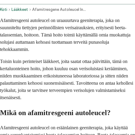
Koti
Lääkkeet
Afamitresgene Autoleucel Intravenous Route
Afamitresgeeni autoleucel on uraauurtava geeniterapia, joka on
suunniteltu tiettyjen perinnöllisten verisairauksien, erityisesti beeta-
talassemian, hoitoon. Tämä hoito toimii käyttämällä omia muokattuja
solujasi auttamaan kehoasi tuottamaan terveitä punasoluja
tehokkaammin.
Toisin kuin perinteiset lääkkeet, joita saatat ottaa päivittäin, tämä on
kertaluonteinen hoito, johon kuuluu osan verisoluistasi kerääminen,
niiden muokkaaminen erikoistuneessa laboratoriossa ja sitten niiden
palauttaminen kehoosi suonensisäisesti. Tavoitteena on antaa kehollesi
työkalut, joita se tarvitsee terveempien verisolujen valmistamiseksi
itsenäisesti.
Mikä on afamitresgeeni autoleucel?
Afamitresgeeni autoleucel on eräänlainen geeniterapia, joka käyttää
omia verenkantajumiasi beeta-talassemian hoitoon. Beeta-talassemia on