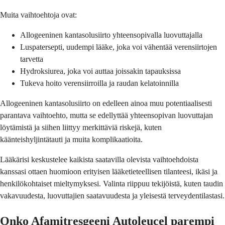
Muita vaihtoehtoja ovat:
Allogeeninen kantasolusiirto yhteensopivalla luovuttajalla
Luspatersepti, uudempi lääke, joka voi vähentää verensiirtojen
tarvetta
Hydroksiurea, joka voi auttaa joissakin tapauksissa
Tukeva hoito verensiirroilla ja raudan kelatoinnilla
Allogeeninen kantasolusiirto on edelleen ainoa muu potentiaalisesti
parantava vaihtoehto, mutta se edellyttää yhteensopivan luovuttajan
löytämistä ja siihen liittyy merkittäviä riskejä, kuten
käänteishyljintätauti ja muita komplikaatioita.
Lääkärisi keskustelee kaikista saatavilla olevista vaihtoehdoista
kanssasi ottaen huomioon erityisen lääketieteellisen tilanteesi, ikäsi ja
henkilökohtaiset mieltymyksesi. Valinta riippuu tekijöistä, kuten taudin
vakavuudesta, luovuttajien saatavuudesta ja yleisestä terveydentilastasi.
Onko Afamitresgeeni Autoleucel parempi