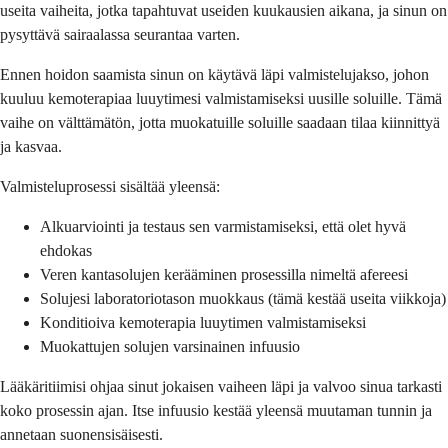
useita vaiheita, jotka tapahtuvat useiden kuukausien aikana, ja sinun on
pysyttävä sairaalassa seurantaa varten.
Ennen hoidon saamista sinun on käytävä läpi valmistelujakso, johon
kuuluu kemoterapiaa luuytimesi valmistamiseksi uusille soluille. Tämä
vaihe on välttämätön, jotta muokatuille soluille saadaan tilaa kiinnittyä
ja kasvaa.
Valmisteluprosessi sisältää yleensä:
Alkuarviointi ja testaus sen varmistamiseksi, että olet hyvä
ehdokas
Veren kantasolujen kerääminen prosessilla nimeltä afereesi
Solujesi laboratoriotason muokkaus (tämä kestää useita viikkoja)
Konditioiva kemoterapia luuytimen valmistamiseksi
Muokattujen solujen varsinainen infuusio
Lääkäritiimisi ohjaa sinut jokaisen vaiheen läpi ja valvoo sinua tarkasti
koko prosessin ajan. Itse infuusio kestää yleensä muutaman tunnin ja
annetaan suonensisäisesti.