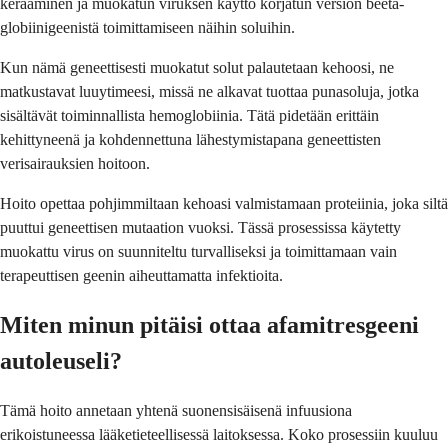
kerääminen ja muokatun viruksen käyttö korjatun version beeta-
globiinigeenistä toimittamiseen näihin soluihin.
Kun nämä geneettisesti muokatut solut palautetaan kehoosi, ne
matkustavat luuytimeesi, missä ne alkavat tuottaa punasoluja, jotka
sisältävät toiminnallista hemoglobiinia. Tätä pidetään erittäin
kehittyneenä ja kohdennettuna lähestymistapana geneettisten
verisairauksien hoitoon.
Hoito opettaa pohjimmiltaan kehoasi valmistamaan proteiinia, joka siltä
puuttui geneettisen mutaation vuoksi. Tässä prosessissa käytetty
muokattu virus on suunniteltu turvalliseksi ja toimittamaan vain
terapeuttisen geenin aiheuttamatta infektioita.
Miten minun pitäisi ottaa afamitresgeeni
autoleuseli?
Tämä hoito annetaan yhtenä suonensisäisenä infuusiona
erikoistuneessa lääketieteellisessä laitoksessa. Koko prosessiin kuuluu