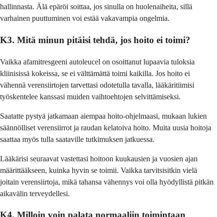
hallinnasta. Älä epäröi soittaa, jos sinulla on huolenaiheita, sillä
varhainen puuttuminen voi estää vakavampia ongelmia.
K3. Mitä minun pitäisi tehdä, jos hoito ei toimi?
Vaikka afamitresgeeni autoleucel on osoittanut lupaavia tuloksia
kliinisissä kokeissa, se ei välttämättä toimi kaikilla. Jos hoito ei
vähennä verensiirtojen tarvettasi odotetulla tavalla, lääkäritiimisi
työskentelee kanssasi muiden vaihtoehtojen selvittämiseksi.
Saatatte pystyä jatkamaan aiempaa hoito-ohjelmaasi, mukaan lukien
säännölliset verensiirrot ja raudan kelatoiva hoito. Muita uusia hoitoja
saattaa myös tulla saataville tutkimuksen jatkuessa.
Lääkärisi seuraavat vastettasi hoitoon kuukausien ja vuosien ajan
määrittääkseen, kuinka hyvin se toimii. Vaikka tarvitsisitkin vielä
joitain verensiirtoja, mikä tahansa vähennys voi olla hyödyllistä pitkän
aikavälin terveydellesi.
K4. Milloin voin palata normaaliin toimintaan