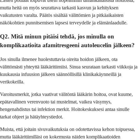
Lasten potilaat toipuvat usein nopeammin tämänkaltaisista hoidoista,
mutta heitä on myös seurattava tarkasti kasvun ja kehityksen
vaikutusten varalta. Päätös sisältää välittömien ja pitkäaikaisten
näkökohtien punnitsemisen lapsesi terveydelle ja elämänlaadulle.
Q2. Mitä minun pitäisi tehdä, jos minulla on
komplikaatioita afamitresgeeni autoleucelin jälkeen?
Jos sinulla ilmenee huolestuttavia oireita hoidon jälkeen, ota
välittömästi yhteyttä lääkäritiimiisi. Sinua seurataan tarkasti viikkoja ja
kuukausia infuusion jälkeen säännöllisillä klinikakäynneillä ja
verikokeilla.
Varoitusmerkit, jotka vaativat välitöntä lääkärin hoitoa, ovat kuume,
epätavallinen verenvuoto tai mustelmat, vaikea väsymys,
hengenahdistus tai infektion merkit. Hoitokeskuksesi antaa sinulle
tarkat ohjeet ja hätäyhteystiedot.
Muista, että joitain sivuvaikutuksia on odotettavissa kehon toipuessa,
mutta lääkäritiimilläsi on kokemusta näiden komplikaatioiden