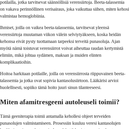
potilailla, jotka tarvitsevat säännöllisiä verensiirtoja. Beeta-talassemia
on vakava perinnöllinen verisairaus, joka vaikuttaa siihen, miten kehosi
valmistaa hemoglobiinia.
Ihmiset, joilla on vaikea beeta-talassemia, tarvitsevat yleensä
verensiirtoja muutaman viikon välein selviytyäkseen, koska heidän
kehonsa eivät pysty tuottamaan tarpeeksi terveitä punasoluja. Ajan
myötä nämä toistuvat verensiirrot voivat aiheuttaa raudan kertymistä
elimiin, mikä johtaa sydämen, maksan ja muiden elinten
komplikaatioihin.
Hoitoa harkitaan potilaille, joilla on verensiirrosta riippuvainen beeta-
talassemia ja jotka ovat sopivia kantasolusiirtoon. Lääkärisi arvioi
huolellisesti, sopiiko tämä hoito juuri sinun tilanteeseesi.
Miten afamitresgeeni autoleuseli toimii?
Tämä geeniterapia toimii antamalla kehollesi ohjeet terveiden
punasolujen valmistamiseen. Prosessiin kuuluu veresi kantasolujen