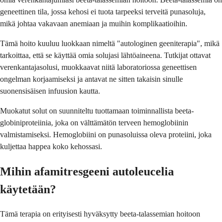
geneettinen tila, jossa kehosi ei tuota tarpeeksi terveitä punasoluja,
mikä johtaa vakavaan anemiaan ja muihin komplikaatioihin.
Tämä hoito kuuluu luokkaan nimeltä "autologinen geeniterapia", mikä
tarkoittaa, että se käyttää omia solujasi lähtöaineena. Tutkijat ottavat
verenkantajasolusi, muokkaavat niitä laboratoriossa geneettisen
ongelman korjaamiseksi ja antavat ne sitten takaisin sinulle
suonensisäisen infuusion kautta.
Muokatut solut on suunniteltu tuottamaan toiminnallista beeta-
globiniproteiinia, joka on välttämätön terveen hemoglobiinin
valmistamiseksi. Hemoglobiini on punasoluissa oleva proteiini, joka
kuljettaa happea koko kehossasi.
Mihin afamitresgeeni autoleucelia
käytetään?
Tämä terapia on erityisesti hyväksytty beeta-talassemian hoitoon