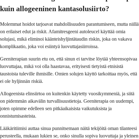
kuin allogeeninen kantasolusiirto?
Molemmat hoidot tarjoavat mahdollisuuden parantumiseen, mutta niillä
on erilaiset edut ja riskit. Afamitresgeeni autoleucel käyttää omia
solujasi, mikä eliminoi käänteishyljintätaudin riskin, joka on vakava
komplikaatio, joka voi esiintyä luovuttajasiirroissa.
Geeniterapian suurin etu on, että sinun ei tarvitse löytää yhteensopivaa
luovuttajaa, mikä voi olla haastavaa, erityisesti tietyistä etnisistä
taustoista tuleville ihmisille. Omien solujen käyttö tarkoittaa myös, että
ei ole hyljinnän riskiä.
Allogeenista elinsiirtoa on kuitenkin käytetty vuosikymmeniä, ja siitä
on pidemmän aikavälin turvallisuustietoja. Geeniterapia on uudempi,
joten opimme edelleen sen pitkäaikaisista vaikutuksista ja
onnistumisasteista.
Lääkäritiimisi auttaa sinua punnitsemaan näitä tekijöitä oman tilanteesi
perusteella, mukaan lukien se, onko sinulla sopiva luovuttaja ja yleinen