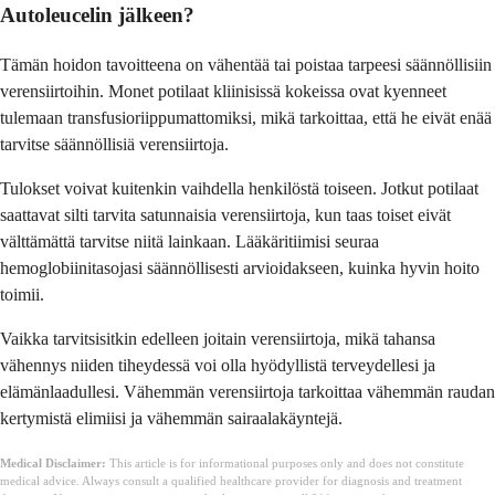
Autoleucelin jälkeen?
Tämän hoidon tavoitteena on vähentää tai poistaa tarpeesi säännöllisiin
verensiirtoihin. Monet potilaat kliinisissä kokeissa ovat kyenneet
tulemaan transfusioriippumattomiksi, mikä tarkoittaa, että he eivät enää
tarvitse säännöllisiä verensiirtoja.
Tulokset voivat kuitenkin vaihdella henkilöstä toiseen. Jotkut potilaat
saattavat silti tarvita satunnaisia verensiirtoja, kun taas toiset eivät
välttämättä tarvitse niitä lainkaan. Lääkäritiimisi seuraa
hemoglobiinitasojasi säännöllisesti arvioidakseen, kuinka hyvin hoito
toimii.
Vaikka tarvitsisitkin edelleen joitain verensiirtoja, mikä tahansa
vähennys niiden tiheydessä voi olla hyödyllistä terveydellesi ja
elämänlaadullesi. Vähemmän verensiirtoja tarkoittaa vähemmän raudan
kertymistä elimiisi ja vähemmän sairaalakäyntejä.
Medical Disclaimer:
This article is for informational purposes only and does not constitute
medical advice. Always consult a qualified healthcare provider for diagnosis and treatment