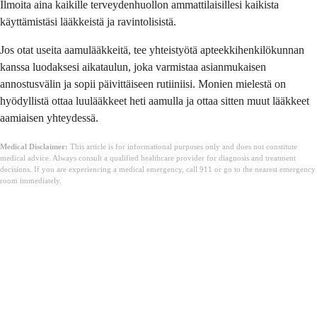
Ilmoita aina kaikille terveydenhuollon ammattilaisillesi kaikista
käyttämistäsi lääkkeistä ja ravintolisistä.
Jos otat useita aamulääkkeitä, tee yhteistyötä apteekkihenkilökunnan
kanssa luodaksesi aikataulun, joka varmistaa asianmukaisen
annostusvälin ja sopii päivittäiseen rutiiniisi. Monien mielestä on
hyödyllistä ottaa luulääkkeet heti aamulla ja ottaa sitten muut lääkkeet
aamiaisen yhteydessä.
Medical Disclaimer:
This article is for informational purposes only and does not constitute
medical advice. Always consult a qualified healthcare provider for diagnosis and treatment
decisions. If you are experiencing a medical emergency, call 911 or go to the nearest emergency
room immediately.