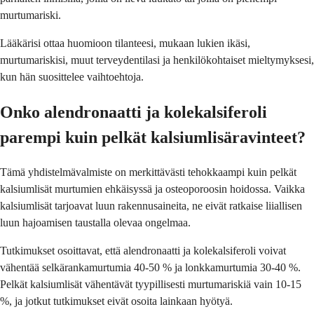
murtumariski.
Lääkärisi ottaa huomioon tilanteesi, mukaan lukien ikäsi,
murtumariskisi, muut terveydentilasi ja henkilökohtaiset mieltymyksesi,
kun hän suosittelee vaihtoehtoja.
Onko alendronaatti ja kolekalsiferoli
parempi kuin pelkät kalsiumlisäravinteet?
Tämä yhdistelmävalmiste on merkittävästi tehokkaampi kuin pelkät
kalsiumlisät murtumien ehkäisyssä ja osteoporoosin hoidossa. Vaikka
kalsiumlisät tarjoavat luun rakennusaineita, ne eivät ratkaise liiallisen
luun hajoamisen taustalla olevaa ongelmaa.
Tutkimukset osoittavat, että alendronaatti ja kolekalsiferoli voivat
vähentää selkärankamurtumia 40-50 % ja lonkkamurtumia 30-40 %.
Pelkät kalsiumlisät vähentävät tyypillisesti murtumariskiä vain 10-15
%, ja jotkut tutkimukset eivät osoita lainkaan hyötyä.