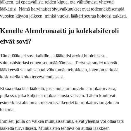
jälkeen, tai epätavallista reiden kipua, ota välittömästi yhteyttä
lääkäriisi. Nämä harvinaiset sivuvaikutukset ovat todennäköisempiä
vuosien käytön jälkeen, minkä vuoksi lääkäri seuraa hoitoasi tarkasti.
Kenelle Alendronaatti ja kolekalsiferoli
eivät sovi?
Tämä lääke ei sovi kaikille, ja lääkärisi arvioi huolellisesti
sairaushistoriasi ennen sen määräämistä. Tietyt sairaudet tekevät
lääkkeestä vaarallisen tai vähemmän tehokkaan, joten on tärkeää
keskustella koko terveydentilastasi.
Et saa ottaa tätä lääkettä, jos sinulla on ongelmia ruokatorvessa,
putkessa, joka kuljettaa ruokaa suusta vatsaan. Tähän kuuluvat
esimerkiksi ahtaumat, nielemisvaikeudet tai ruokatorviongelmien
historia.
Ihmiset, joilla on vaikea munuaissairaus, eivät yleensä voi ottaa tätä
lääkettä turvallisesti. Munuaisten tehtävä on auttaa lääkkeen