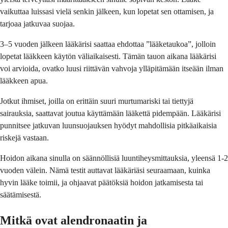
vaikuttaa luissasi vielä senkin jälkeen, kun lopetat sen ottamisen, ja
tarjoaa jatkuvaa suojaa.
3–5 vuoden jälkeen lääkärisi saattaa ehdottaa ”lääketaukoa”, jolloin
lopetat lääkkeen käytön väliaikaisesti. Tämän tauon aikana lääkärisi
voi arvioida, ovatko luusi riittävän vahvoja ylläpitämään itseään ilman
lääkkeen apua.
Jotkut ihmiset, joilla on erittäin suuri murtumariski tai tiettyjä
sairauksia, saattavat joutua käyttämään lääkettä pidempään. Lääkärisi
punnitsee jatkuvan luunsuojauksen hyödyt mahdollisia pitkäaikaisia
riskejä vastaan.
Hoidon aikana sinulla on säännöllisiä luuntiheysmittauksia, yleensä 1-2
vuoden välein. Nämä testit auttavat lääkäriäsi seuraamaan, kuinka
hyvin lääke toimii, ja ohjaavat päätöksiä hoidon jatkamisesta tai
säätämisestä.
Mitkä ovat alendronaatin ja