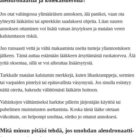
alendronaattia ja kolekalsiferolia?
Jos otat vahingossa ylimääräisen annoksen, älä panikoi, vaan ota
yhteyttä lääkäriisi tai apteekkiin saadaksesi ohjeita. Liian suuren
annoksen ottaminen voi lisätä vatsan ärsytyksen ja matalan veren
kalsiumtason riskiä.
Juo runsaasti vettä ja vältä makaamista useita tunteja yliannostuksen
jälkeen. Tämä auttaa estämään lääkkeen ärsyttämästä ruokatorvea. Älä
yritä oksentaa, sillä se voi aiheuttaa lisäärsytystä.
Tarkkaile matalan kalsiumin merkkejä, kuten lihaskramppeja, sormien
tai varpaiden pistelyä tai epätavallista väsymystä. Jos sinulla esiintyy
näitä oireita, hakeudu välittömästi lääkärin hoitoon.
Vahinkojen välttämiseksi harkitse pillerin järjestäjän käyttöä tai
puhelimen muistutusten asettamista. Koska tämä lääke otetaan
viikoittain, on helpompi unohtaa, oletko jo ottanut annoksesi.
Mitä minun pitäisi tehdä, jos unohdan alendronaatti-