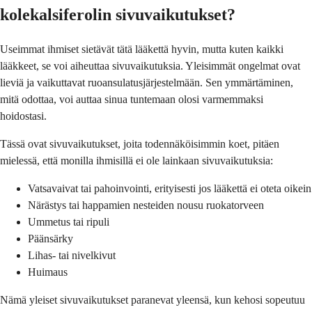
kolekalsiferolin sivuvaikutukset?
Useimmat ihmiset sietävät tätä lääkettä hyvin, mutta kuten kaikki
lääkkeet, se voi aiheuttaa sivuvaikutuksia. Yleisimmät ongelmat ovat
lieviä ja vaikuttavat ruoansulatusjärjestelmään. Sen ymmärtäminen,
mitä odottaa, voi auttaa sinua tuntemaan olosi varmemmaksi
hoidostasi.
Tässä ovat sivuvaikutukset, joita todennäköisimmin koet, pitäen
mielessä, että monilla ihmisillä ei ole lainkaan sivuvaikutuksia:
Vatsavaivat tai pahoinvointi, erityisesti jos lääkettä ei oteta oikein
Närästys tai happamien nesteiden nousu ruokatorveen
Ummetus tai ripuli
Päänsärky
Lihas- tai nivelkivut
Huimaus
Nämä yleiset sivuvaikutukset paranevat yleensä, kun kehosi sopeutuu