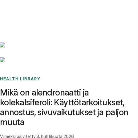
Benchmarks
Stories
FAQ
Sign up / Log in
HEALTH LIBRARY
Mikä on alendronaatti ja
kolekalsiferoli: Käyttötarkoitukset,
annostus, sivuvaikutukset ja paljon
muuta
Viimeksi päivitetty
3. huhtikuuta 2026