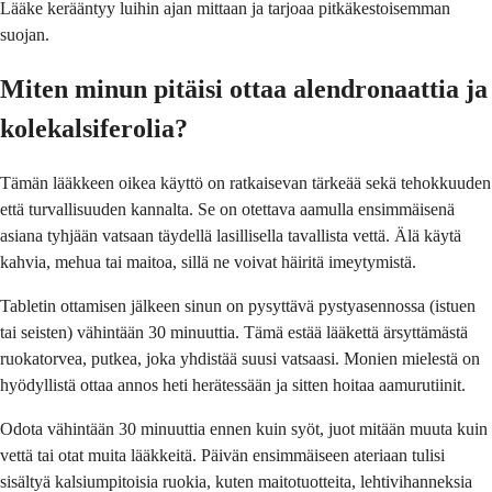
Lääke kerääntyy luihin ajan mittaan ja tarjoaa pitkäkestoisemman
suojan.
Miten minun pitäisi ottaa alendronaattia ja
kolekalsiferolia?
Tämän lääkkeen oikea käyttö on ratkaisevan tärkeää sekä tehokkuuden
että turvallisuuden kannalta. Se on otettava aamulla ensimmäisenä
asiana tyhjään vatsaan täydellä lasillisella tavallista vettä. Älä käytä
kahvia, mehua tai maitoa, sillä ne voivat häiritä imeytymistä.
Tabletin ottamisen jälkeen sinun on pysyttävä pystyasennossa (istuen
tai seisten) vähintään 30 minuuttia. Tämä estää lääkettä ärsyttämästä
ruokatorvea, putkea, joka yhdistää suusi vatsaasi. Monien mielestä on
hyödyllistä ottaa annos heti herätessään ja sitten hoitaa aamurutiinit.
Odota vähintään 30 minuuttia ennen kuin syöt, juot mitään muuta kuin
vettä tai otat muita lääkkeitä. Päivän ensimmäiseen ateriaan tulisi
sisältyä kalsiumpitoisia ruokia, kuten maitotuotteita, lehtivihanneksia