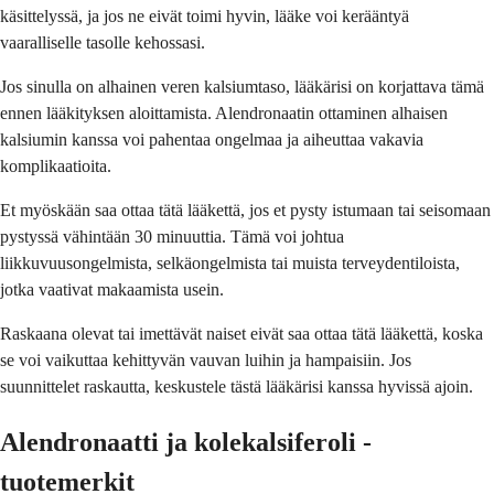
käsittelyssä, ja jos ne eivät toimi hyvin, lääke voi kerääntyä
vaaralliselle tasolle kehossasi.
Jos sinulla on alhainen veren kalsiumtaso, lääkärisi on korjattava tämä
ennen lääkityksen aloittamista. Alendronaatin ottaminen alhaisen
kalsiumin kanssa voi pahentaa ongelmaa ja aiheuttaa vakavia
komplikaatioita.
Et myöskään saa ottaa tätä lääkettä, jos et pysty istumaan tai seisomaan
pystyssä vähintään 30 minuuttia. Tämä voi johtua
liikkuvuusongelmista, selkäongelmista tai muista terveydentiloista,
jotka vaativat makaamista usein.
Raskaana olevat tai imettävät naiset eivät saa ottaa tätä lääkettä, koska
se voi vaikuttaa kehittyvän vauvan luihin ja hampaisiin. Jos
suunnittelet raskautta, keskustele tästä lääkärisi kanssa hyvissä ajoin.
Alendronaatti ja kolekalsiferoli -
tuotemerkit