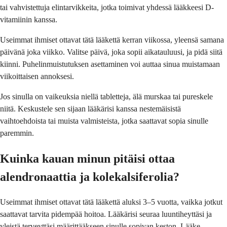
tai vahvistettuja elintarvikkeita, jotka toimivat yhdessä lääkkeesi D-
vitamiinin kanssa.
Useimmat ihmiset ottavat tätä lääkettä kerran viikossa, yleensä samana
päivänä joka viikko. Valitse päivä, joka sopii aikatauluusi, ja pidä siitä
kiinni. Puhelinmuistutuksen asettaminen voi auttaa sinua muistamaan
viikoittaisen annoksesi.
Jos sinulla on vaikeuksia niellä tabletteja, älä murskaa tai pureskele
niitä. Keskustele sen sijaan lääkärisi kanssa nestemäisistä
vaihtoehdoista tai muista valmisteista, jotka saattavat sopia sinulle
paremmin.
Kuinka kauan minun pitäisi ottaa
alendronaattia ja kolekalsiferolia?
Useimmat ihmiset ottavat tätä lääkettä aluksi 3–5 vuotta, vaikka jotkut
saattavat tarvita pidempää hoitoa. Lääkärisi seuraa luuntiheyttäsi ja
yleistä terveyttäsi määrittääkseen sinulle sopivan keston. Lääke