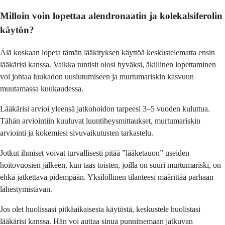
Milloin voin lopettaa alendronaatin ja kolekalsiferolin
käytön?
Älä koskaan lopeta tämän lääkityksen käyttöä keskustelematta ensin
lääkärisi kanssa. Vaikka tuntisit olosi hyväksi, äkillinen lopettaminen
voi johtaa luukadon uusiutumiseen ja murtumariskin kasvuun
muutamassa kuukaudessa.
Lääkärisi arvioi yleensä jatkohoidon tarpeesi 3–5 vuoden kuluttua.
Tähän arviointiin kuuluvat luuntiheysmittaukset, murtumariskin
arviointi ja kokemiesi sivuvaikutusten tarkastelu.
Jotkut ihmiset voivat turvallisesti pitää ”lääketauon” useiden
hoitovuosien jälkeen, kun taas toisten, joilla on suuri murtumariski, on
ehkä jatkettava pidempään. Yksilöllinen tilanteesi määrittää parhaan
lähestymistavan.
Jos olet huolissasi pitkäaikaisesta käytöstä, keskustele huolistasi
lääkärisi kanssa. Hän voi auttaa sinua punnitsemaan jatkuvan