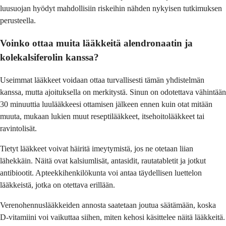
luusuojan hyödyt mahdollisiin riskeihin nähden nykyisen tutkimuksen
perusteella.
Voinko ottaa muita lääkkeitä alendronaatin ja
kolekalsiferolin kanssa?
Useimmat lääkkeet voidaan ottaa turvallisesti tämän yhdistelmän
kanssa, mutta ajoituksella on merkitystä. Sinun on odotettava vähintään
30 minuuttia luulääkkeesi ottamisen jälkeen ennen kuin otat mitään
muuta, mukaan lukien muut reseptilääkkeet, itsehoitolääkkeet tai
ravintolisät.
Tietyt lääkkeet voivat häiritä imeytymistä, jos ne otetaan liian
lähekkäin. Näitä ovat kalsiumlisät, antasidit, rautatabletit ja jotkut
antibiootit. Apteekkihenkilökunta voi antaa täydellisen luettelon
lääkkeistä, jotka on otettava erillään.
Verenohennuslääkkeiden annosta saatetaan joutua säätämään, koska
D-vitamiini voi vaikuttaa siihen, miten kehosi käsittelee näitä lääkkeitä.