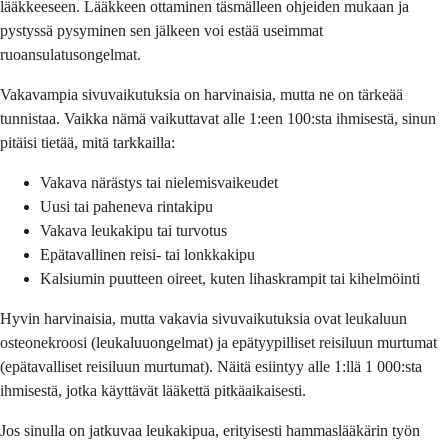
lääkkeeseen. Lääkkeen ottaminen täsmälleen ohjeiden mukaan ja
pystyssä pysyminen sen jälkeen voi estää useimmat
ruoansulatusongelmat.
Vakavampia sivuvaikutuksia on harvinaisia, mutta ne on tärkeää
tunnistaa. Vaikka nämä vaikuttavat alle 1:een 100:sta ihmisestä, sinun
pitäisi tietää, mitä tarkkailla:
Vakava närästys tai nielemisvaikeudet
Uusi tai paheneva rintakipu
Vakava leukakipu tai turvotus
Epätavallinen reisi- tai lonkkakipu
Kalsiumin puutteen oireet, kuten lihaskrampit tai kihelmöinti
Hyvin harvinaisia, mutta vakavia sivuvaikutuksia ovat leukaluun
osteonekroosi (leukaluuongelmat) ja epätyypilliset reisiluun murtumat
(epätavalliset reisiluun murtumat). Näitä esiintyy alle 1:llä 1 000:sta
ihmisestä, jotka käyttävät lääkettä pitkäaikaisesti.
Jos sinulla on jatkuvaa leukakipua, erityisesti hammaslääkärin työn