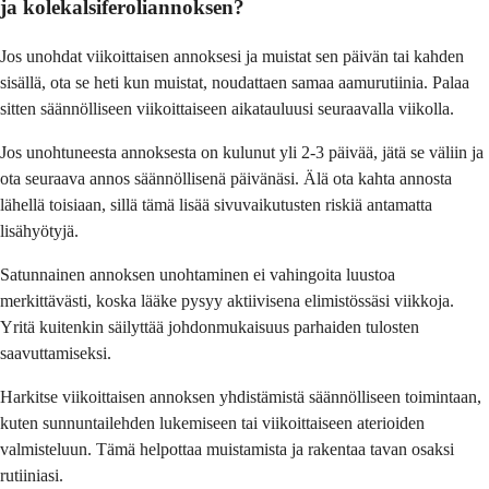
ja kolekalsiferoliannoksen?
Jos unohdat viikoittaisen annoksesi ja muistat sen päivän tai kahden
sisällä, ota se heti kun muistat, noudattaen samaa aamurutiinia. Palaa
sitten säännölliseen viikoittaiseen aikatauluusi seuraavalla viikolla.
Jos unohtuneesta annoksesta on kulunut yli 2-3 päivää, jätä se väliin ja
ota seuraava annos säännöllisenä päivänäsi. Älä ota kahta annosta
lähellä toisiaan, sillä tämä lisää sivuvaikutusten riskiä antamatta
lisähyötyjä.
Satunnainen annoksen unohtaminen ei vahingoita luustoa
merkittävästi, koska lääke pysyy aktiivisena elimistössäsi viikkoja.
Yritä kuitenkin säilyttää johdonmukaisuus parhaiden tulosten
saavuttamiseksi.
Harkitse viikoittaisen annoksen yhdistämistä säännölliseen toimintaan,
kuten sunnuntailehden lukemiseen tai viikoittaiseen aterioiden
valmisteluun. Tämä helpottaa muistamista ja rakentaa tavan osaksi
rutiiniasi.