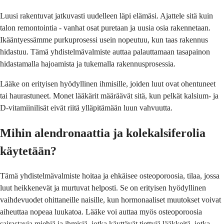
Luusi rakentuvat jatkuvasti uudelleen läpi elämäsi. Ajattele sitä kuin
talon remontointia - vanhat osat puretaan ja uusia osia rakennetaan.
Ikääntyessämme purkuprosessi usein nopeutuu, kun taas rakennus
hidastuu. Tämä yhdistelmävalmiste auttaa palauttamaan tasapainon
hidastamalla hajoamista ja tukemalla rakennusprosessia.
Lääke on erityisen hyödyllinen ihmisille, joiden luut ovat ohentuneet
tai haurastuneet. Monet lääkärit määräävät sitä, kun pelkät kalsium- ja
D-vitamiinilisät eivät riitä ylläpitämään luun vahvuutta.
Mihin alendronaattia ja kolekalsiferolia
käytetään?
Tämä yhdistelmävalmiste hoitaa ja ehkäisee osteoporoosia, tilaa, jossa
luut heikkenevät ja murtuvat helposti. Se on erityisen hyödyllinen
vaihdevuodet ohittaneille naisille, kun hormonaaliset muutokset voivat
aiheuttaa nopeaa luukatoa. Lääke voi auttaa myös osteoporoosia
sairastavia miehiä ja ihmisiä, jotka käyttävät tiettyjä lääkkeitä, jotka