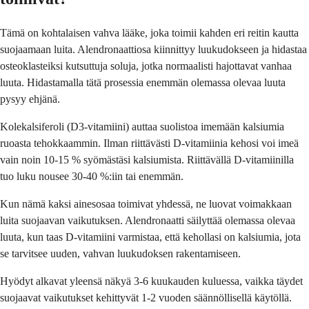
Tämä on kohtalaisen vahva lääke, joka toimii kahden eri reitin kautta
suojaamaan luita. Alendronaattiosa kiinnittyy luukudokseen ja hidastaa
osteoklasteiksi kutsuttuja soluja, jotka normaalisti hajottavat vanhaa
luuta. Hidastamalla tätä prosessia enemmän olemassa olevaa luuta
pysyy ehjänä.
Kolekalsiferoli (D3-vitamiini) auttaa suolistoa imemään kalsiumia
ruoasta tehokkaammin. Ilman riittävästi D-vitamiinia kehosi voi imeä
vain noin 10-15 % syömästäsi kalsiumista. Riittävällä D-vitamiinilla
tuo luku nousee 30-40 %:iin tai enemmän.
Kun nämä kaksi ainesosaa toimivat yhdessä, ne luovat voimakkaan
luita suojaavan vaikutuksen. Alendronaatti säilyttää olemassa olevaa
luuta, kun taas D-vitamiini varmistaa, että kehollasi on kalsiumia, jota
se tarvitsee uuden, vahvan luukudoksen rakentamiseen.
Hyödyt alkavat yleensä näkyä 3-6 kuukauden kuluessa, vaikka täydet
suojaavat vaikutukset kehittyvät 1-2 vuoden säännöllisellä käytöllä.