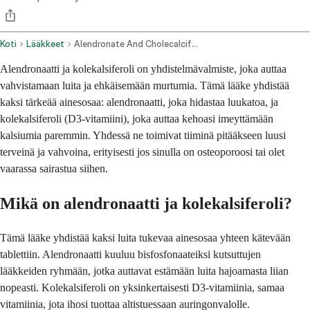
Koti
Lääkkeet
Alendronate And Cholecalciferol Oral Route
Alendronaatti ja kolekalsiferoli on yhdistelmävalmiste, joka auttaa
vahvistamaan luita ja ehkäisemään murtumia. Tämä lääke yhdistää
kaksi tärkeää ainesosaa: alendronaatti, joka hidastaa luukatoa, ja
kolekalsiferoli (D3-vitamiini), joka auttaa kehoasi imeyttämään
kalsiumia paremmin. Yhdessä ne toimivat tiiminä pitääkseen luusi
terveinä ja vahvoina, erityisesti jos sinulla on osteoporoosi tai olet
vaarassa sairastua siihen.
Mikä on alendronaatti ja kolekalsiferoli?
Tämä lääke yhdistää kaksi luita tukevaa ainesosaa yhteen kätevään
tablettiin. Alendronaatti kuuluu bisfosfonaateiksi kutsuttujen
lääkkeiden ryhmään, jotka auttavat estämään luita hajoamasta liian
nopeasti. Kolekalsiferoli on yksinkertaisesti D3-vitamiinia, samaa
vitamiinia, jota ihosi tuottaa altistuessaan auringonvalolle.