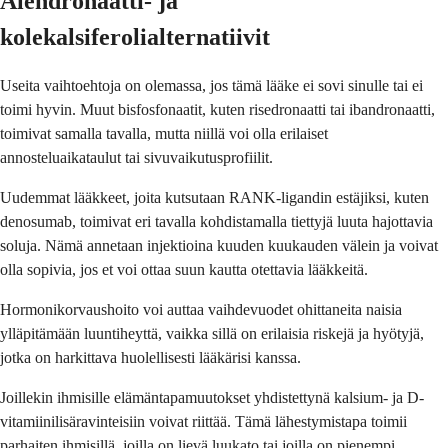
Alendronaatti- ja
kolekalsiferolialternatiivit
Useita vaihtoehtoja on olemassa, jos tämä lääke ei sovi sinulle tai ei
toimi hyvin. Muut bisfosfonaatit, kuten risedronaatti tai ibandronaatti,
toimivat samalla tavalla, mutta niillä voi olla erilaiset
annosteluaikataulut tai sivuvaikutusprofiilit.
Uudemmat lääkkeet, joita kutsutaan RANK-ligandin estäjiksi, kuten
denosumab, toimivat eri tavalla kohdistamalla tiettyjä luuta hajottavia
soluja. Nämä annetaan injektioina kuuden kuukauden välein ja voivat
olla sopivia, jos et voi ottaa suun kautta otettavia lääkkeitä.
Hormonikorvaushoito voi auttaa vaihdevuodet ohittaneita naisia
ylläpitämään luuntiheyttä, vaikka sillä on erilaisia riskejä ja hyötyjä,
jotka on harkittava huolellisesti lääkärisi kanssa.
Joillekin ihmisille elämäntapamuutokset yhdistettynä kalsium- ja D-
vitamiinilisäravinteisiin voivat riittää. Tämä lähestymistapa toimii
parhaiten ihmisillä, joilla on lievä luukato tai joilla on pienempi