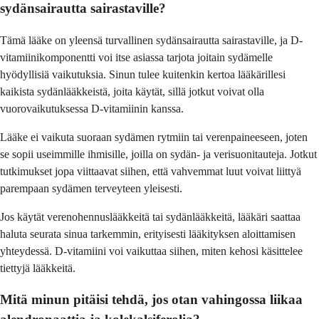
sydänsairautta sairastaville?
Tämä lääke on yleensä turvallinen sydänsairautta sairastaville, ja D-
vitamiinikomponentti voi itse asiassa tarjota joitain sydämelle
hyödyllisiä vaikutuksia. Sinun tulee kuitenkin kertoa lääkärillesi
kaikista sydänlääkkeistä, joita käytät, sillä jotkut voivat olla
vuorovaikutuksessa D-vitamiinin kanssa.
Lääke ei vaikuta suoraan sydämen rytmiin tai verenpaineeseen, joten
se sopii useimmille ihmisille, joilla on sydän- ja verisuonitauteja. Jotkut
tutkimukset jopa viittaavat siihen, että vahvemmat luut voivat liittyä
parempaan sydämen terveyteen yleisesti.
Jos käytät verenohennuslääkkeitä tai sydänlääkkeitä, lääkäri saattaa
haluta seurata sinua tarkemmin, erityisesti lääkityksen aloittamisen
yhteydessä. D-vitamiini voi vaikuttaa siihen, miten kehosi käsittelee
tiettyjä lääkkeitä.
Mitä minun pitäisi tehdä, jos otan vahingossa liikaa