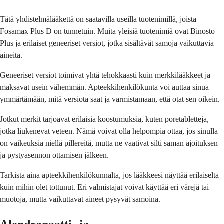
Tätä yhdistelmälääkettä on saatavilla useilla tuotenimillä, joista
Fosamax Plus D on tunnetuin. Muita yleisiä tuotenimiä ovat Binosto
Plus ja erilaiset geneeriset versiot, jotka sisältävät samoja vaikuttavia
aineita.
Geneeriset versiot toimivat yhtä tehokkaasti kuin merkkilääkkeet ja
maksavat usein vähemmän. Apteekkihenkilökunta voi auttaa sinua
ymmärtämään, mitä versiota saat ja varmistamaan, että otat sen oikein.
Jotkut merkit tarjoavat erilaisia koostumuksia, kuten poretabletteja,
jotka liukenevat veteen. Nämä voivat olla helpompia ottaa, jos sinulla
on vaikeuksia niellä pillereitä, mutta ne vaativat silti saman ajoituksen
ja pystyasennon ottamisen jälkeen.
Tarkista aina apteekkihenkilökunnalta, jos lääkkeesi näyttää erilaiselta
kuin mihin olet tottunut. Eri valmistajat voivat käyttää eri värejä tai
muotoja, mutta vaikuttavat aineet pysyvät samoina.