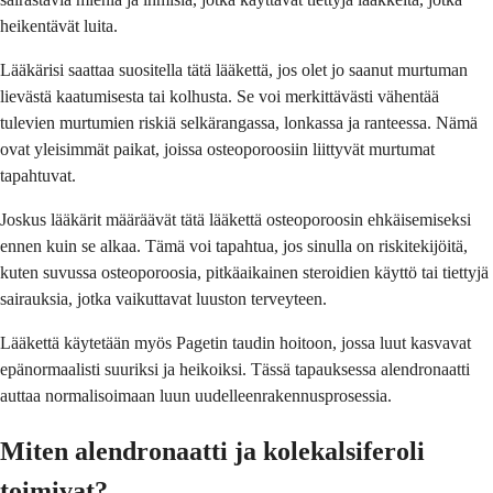
heikentävät luita.
Lääkärisi saattaa suositella tätä lääkettä, jos olet jo saanut murtuman
lievästä kaatumisesta tai kolhusta. Se voi merkittävästi vähentää
tulevien murtumien riskiä selkärangassa, lonkassa ja ranteessa. Nämä
ovat yleisimmät paikat, joissa osteoporoosiin liittyvät murtumat
tapahtuvat.
Joskus lääkärit määräävät tätä lääkettä osteoporoosin ehkäisemiseksi
ennen kuin se alkaa. Tämä voi tapahtua, jos sinulla on riskitekijöitä,
kuten suvussa osteoporoosia, pitkäaikainen steroidien käyttö tai tiettyjä
sairauksia, jotka vaikuttavat luuston terveyteen.
Lääkettä käytetään myös Pagetin taudin hoitoon, jossa luut kasvavat
epänormaalisti suuriksi ja heikoiksi. Tässä tapauksessa alendronaatti
auttaa normalisoimaan luun uudelleenrakennusprosessia.
Miten alendronaatti ja kolekalsiferoli
toimivat?