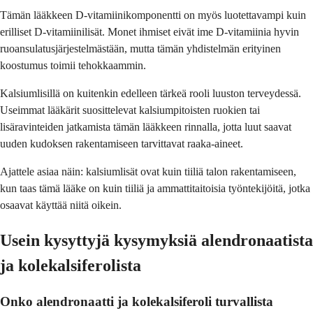
Tämän lääkkeen D-vitamiinikomponentti on myös luotettavampi kuin
erilliset D-vitamiinilisät. Monet ihmiset eivät ime D-vitamiinia hyvin
ruoansulatusjärjestelmästään, mutta tämän yhdistelmän erityinen
koostumus toimii tehokkaammin.
Kalsiumlisillä on kuitenkin edelleen tärkeä rooli luuston terveydessä.
Useimmat lääkärit suosittelevat kalsiumpitoisten ruokien tai
lisäravinteiden jatkamista tämän lääkkeen rinnalla, jotta luut saavat
uuden kudoksen rakentamiseen tarvittavat raaka-aineet.
Ajattele asiaa näin: kalsiumlisät ovat kuin tiiliä talon rakentamiseen,
kun taas tämä lääke on kuin tiiliä ja ammattitaitoisia työntekijöitä, jotka
osaavat käyttää niitä oikein.
Usein kysyttyjä kysymyksiä alendronaatista
ja kolekalsiferolista
Onko alendronaatti ja kolekalsiferoli turvallista