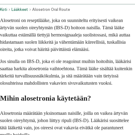
Koti
Lääkkeet
Alosetron Oral Route
Alosetroni on reseptilääke, joka on suunniteltu erityisesti vaikean
ärtyvän suolen oireyhtymän (IBS-D) hoitoon naisilla. Tämä lääke
vaikuttaa estämällä tiettyjä hermosignaaleja suolistossasi, mikä auttaa
hidastamaan suolen liikkeitä ja vähentämään kiireellisiä, tuskallisia
oireita, jotka voivat häiritä päivittäistä elämääsi.
Jos sinulla on IBS-D, joka ei ole reagoinut muihin hoitoihin, lääkärisi
saattaa harkita alosetronia vaihtoehtona. Tämä lääke sisältää kuitenkin
tärkeitä turvallisuusnäkökulmia, ja sitä määrätään vain tietyissä
olosuhteissa mahdollisten vakavien sivuvaikutusten vuoksi.
Mihin alosetronia käytetään?
Alosetronia määrätään yksinomaan naisille, joilla on vaikea ärtyvän
suolen oireyhtymä, johon liittyy ripuli (IBS-D). Lääkärisi suosittelee
tätä lääkettä vain, jos oireesi ovat vakavia eivätkä ole parantuneet
muilla hoidoilla.