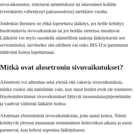
sivuvaikutusten, erityisesti ummetuksen tai iskeemisen koliitin
(verenkierto vähentynyt paksusuolessa) merkkien varalta.
Joidenkin ihmisten on ehkä lopetettava lääkitys, jos heille kehittyy
huolestuttavia sivuvaikutuksia tai jos heidän oireensa muuttuvat.
Lääkärisi voi myös suositella säännöllisiä taukoja lääkityksestä sen
arvioimiseksi, tarvitsetko sitä edelleen vai onko IBS-D:si parantunut
riittävästi hoitoa lopettamaan.
Mitkä ovat alosetronin sivuvaikutukset?
Alosetroni voi aiheuttaa sekä yleisiä että vakavia sivuvaikutuksia,
minkä vuoksi sitä määrätään vain, kun muut hoidot eivät ole toimineet.
Huolestuttavimmat sivuvaikutukset liittyvät ruoansulatusjärjestelmään
ja vaativat välitöntä lääkärin hoitoa.
Aloitetaan yleisimmistä sivuvaikutuksista, joita saatat kokea. Nämä
kehittyvät yleensä muutaman ensimmäisen hoitoviikon aikana ja usein
paranevat, kun kehosi sopeutuu lääkitykseen: