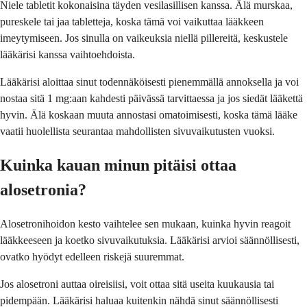
Niele tabletit kokonaisina täyden vesilasillisen kanssa. Älä murskaa,
pureskele tai jaa tabletteja, koska tämä voi vaikuttaa lääkkeen
imeytymiseen. Jos sinulla on vaikeuksia niellä pillereitä, keskustele
lääkärisi kanssa vaihtoehdoista.
Lääkärisi aloittaa sinut todennäköisesti pienemmällä annoksella ja voi
nostaa sitä 1 mg:aan kahdesti päivässä tarvittaessa ja jos siedät lääkettä
hyvin. Älä koskaan muuta annostasi omatoimisesti, koska tämä lääke
vaatii huolellista seurantaa mahdollisten sivuvaikutusten vuoksi.
Kuinka kauan minun pitäisi ottaa
alosetronia?
Alosetronihoidon kesto vaihtelee sen mukaan, kuinka hyvin reagoit
lääkkeeseen ja koetko sivuvaikutuksia. Lääkärisi arvioi säännöllisesti,
ovatko hyödyt edelleen riskejä suuremmat.
Jos alosetroni auttaa oireisiisi, voit ottaa sitä useita kuukausia tai
pidempään. Lääkärisi haluaa kuitenkin nähdä sinut säännöllisesti