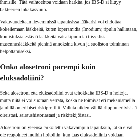
ihmisille. Tätä vaihtoehtoa voidaan harkita, jos IBS-D:si liittyy
bakteerien liikakasvuun.
Vakavuudeltaan lievemmissä tapauksissa lääkärisi voi ehdottaa
kokeilemaan lääkkeitä, kuten loperamidia (Imodium) ripulin hallintaan,
kouristuksia estäviä lääkkeitä vatsakipuun tai trisyklisiä
masennuslääkkeitä pieninä annoksina kivun ja suoliston toiminnan
helpottamiseksi.
Onko alosetroni parempi kuin
eluksadoliini?
Sekä alosetroni että eluksadoliini ovat tehokkaita IBS-D:n hoitoja,
mutta niitä ei voi suoraan verrata, koska ne toimivat eri mekanismeilla
ja niillä on erilaiset riskiprofiilit. Valinta niiden välillä riippuu erityisistä
oireistasi, sairaushistoriastasi ja riskitekijöistäsi.
Alosetroni on yleensä tarkoitettu vakavampiin tapauksiin, jotka eivät
ole reagoineet muihin hoitoihin, kun taas eluksadoliinia voidaan