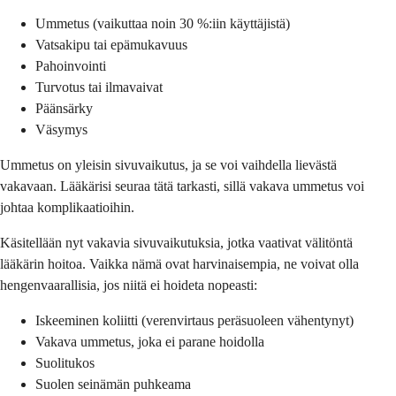
Ummetus (vaikuttaa noin 30 %:iin käyttäjistä)
Vatsakipu tai epämukavuus
Pahoinvointi
Turvotus tai ilmavaivat
Päänsärky
Väsymys
Ummetus on yleisin sivuvaikutus, ja se voi vaihdella lievästä
vakavaan. Lääkärisi seuraa tätä tarkasti, sillä vakava ummetus voi
johtaa komplikaatioihin.
Käsitellään nyt vakavia sivuvaikutuksia, jotka vaativat välitöntä
lääkärin hoitoa. Vaikka nämä ovat harvinaisempia, ne voivat olla
hengenvaarallisia, jos niitä ei hoideta nopeasti:
Iskeeminen koliitti (verenvirtaus peräsuoleen vähentynyt)
Vakava ummetus, joka ei parane hoidolla
Suolitukos
Suolen seinämän puhkeama