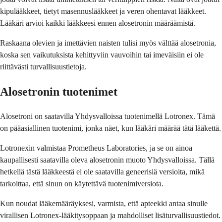
kipulääkkeet, tietyt masennuslääkkeet ja veren ohentavat lääkkeet.
Lääkäri arvioi kaikki lääkkeesi ennen alosetronin määräämistä.
Raskaana olevien ja imettävien naisten tulisi myös välttää alosetronia,
koska sen vaikutuksista kehittyviin vauvoihin tai imeväisiin ei ole
riittävästi turvallisuustietoja.
Alosetronin tuotenimet
Alosetroni on saatavilla Yhdysvalloissa tuotenimellä Lotronex. Tämä
on pääasiallinen tuotenimi, jonka näet, kun lääkäri määrää tätä lääkettä.
Lotronexin valmistaa Prometheus Laboratories, ja se on ainoa
kaupallisesti saatavilla oleva alosetronin muoto Yhdysvalloissa. Tällä
hetkellä tästä lääkkeestä ei ole saatavilla geneerisiä versioita, mikä
tarkoittaa, että sinun on käytettävä tuotenimiversiota.
Kun noudat lääkemääräyksesi, varmista, että apteekki antaa sinulle
virallisen Lotronex-lääkitysoppaan ja mahdolliset lisäturvallisuustiedot.