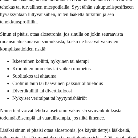
tehokas tai turvallinen miespotilailla. Syyt tähän sukupuolispesifiseen
hyväksyntään liittyvät siihen, miten lääkettä tutkittiin ja sen
tehokkuusprofiiliin.
Sinun ei pitäisi ottaa alosetronia, jos sinulla on jokin seuraavista
ruoansulatuskanavan sairauksista, koska ne lisäävät vakavien
komplikaatioiden riskiä:
Iskeeminen koliitti, nykyinen tai aiempi
Krooninen ummetus tai vaikea ummetus
Suolitukos tai ahtauma
Crohnin tauti tai haavainen paksusuolitulehdus
Divertikuliitti tai divertikuloosi
Nykyiset veritulpat tai hyytymishäiriöt
Nämä tilat voivat tehdä alosetronin vakavista sivuvaikutuksista
todennäköisempiä tai vaarallisempia, jos niitä ilmenee.
Lisäksi sinun ei pitäisi ottaa alosetronia, jos käytät tiettyjä lääkkeitä,
jotka voivat lisätä ummetuksen tai veritulppien riskiä. Näitä ovat jotkut