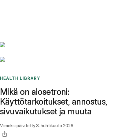
Benchmarks
Stories
FAQ
Sign up / Log in
HEALTH LIBRARY
Mikä on alosetroni:
Käyttötarkoitukset, annostus,
sivuvaikutukset ja muuta
Viimeksi päivitetty
3. huhtikuuta 2026