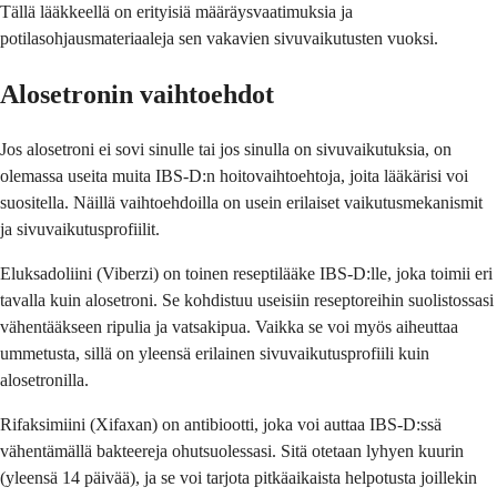
Tällä lääkkeellä on erityisiä määräysvaatimuksia ja
potilasohjausmateriaaleja sen vakavien sivuvaikutusten vuoksi.
Alosetronin vaihtoehdot
Jos alosetroni ei sovi sinulle tai jos sinulla on sivuvaikutuksia, on
olemassa useita muita IBS-D:n hoitovaihtoehtoja, joita lääkärisi voi
suositella. Näillä vaihtoehdoilla on usein erilaiset vaikutusmekanismit
ja sivuvaikutusprofiilit.
Eluksadoliini (Viberzi) on toinen reseptilääke IBS-D:lle, joka toimii eri
tavalla kuin alosetroni. Se kohdistuu useisiin reseptoreihin suolistossasi
vähentääkseen ripulia ja vatsakipua. Vaikka se voi myös aiheuttaa
ummetusta, sillä on yleensä erilainen sivuvaikutusprofiili kuin
alosetronilla.
Rifaksimiini (Xifaxan) on antibiootti, joka voi auttaa IBS-D:ssä
vähentämällä bakteereja ohutsuolessasi. Sitä otetaan lyhyen kuurin
(yleensä 14 päivää), ja se voi tarjota pitkäaikaista helpotusta joillekin