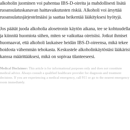
alkoholin juominen voi pahentaa IBS-D-oireita ja mahdollisesti lisätä
ruoansulatuskanavan haittavaikutusten riskiä. Alkoholi voi ärsyttää
ruoansulatusjärjestelmääsi ja saattaa heikentää lääkityksesi hyötyjä.
Jos päätät juoda alkoholia alosetronin käytön aikana, tee se kohtuudella
ja kiinnitä huomiota siihen, miten se vaikuttaa oireisiisi. Jotkut ihmiset
huomaavat, että alkoholi laukaisee heidän IBS-D-oireensa, mikä tekee
hoidosta vähemmän tehokasta. Keskustele alkoholinkäytöstäsi lääkärisi
kanssa määrittääksesi, mikä on sopivaa tilanteeseesi.
Medical Disclaimer:
This article is for informational purposes only and does not constitute
medical advice. Always consult a qualified healthcare provider for diagnosis and treatment
decisions. If you are experiencing a medical emergency, call 911 or go to the nearest emergency
room immediately.