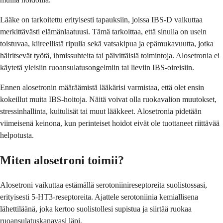
Lääke on tarkoitettu erityisesti tapauksiin, joissa IBS-D vaikuttaa
merkittävästi elämänlaatuusi. Tämä tarkoittaa, että sinulla on usein
toistuvaa, kiireellistä ripulia sekä vatsakipua ja epämukavuutta, jotka
häiritsevät työtä, ihmissuhteita tai päivittäisiä toimintoja. Alosetronia ei
käytetä yleisiin ruoansulatusongelmiin tai lieviin IBS-oireisiin.
Ennen alosetronin määräämistä lääkärisi varmistaa, että olet ensin
kokeillut muita IBS-hoitoja. Näitä voivat olla ruokavalion muutokset,
stressinhallinta, kuitulisät tai muut lääkkeet. Alosetronia pidetään
viimeisenä keinona, kun perinteiset hoidot eivät ole tuottaneet riittävää
helpotusta.
Miten alosetroni toimii?
Alosetroni vaikuttaa estämällä serotoniinireseptoreita suolistossasi,
erityisesti 5-HT3-reseptoreita. Ajattele serotoniinia kemiallisena
lähettiläänä, joka kertoo suolistollesi supistua ja siirtää ruokaa
ruoansulatuskanavasi läpi.