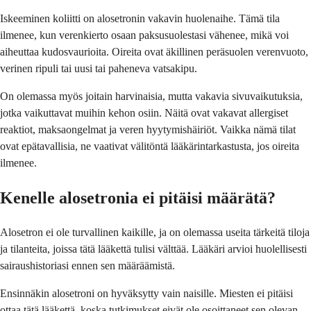
Iskeeminen koliitti on alosetronin vakavin huolenaihe. Tämä tila
ilmenee, kun verenkierto osaan paksusuolestasi vähenee, mikä voi
aiheuttaa kudosvaurioita. Oireita ovat äkillinen peräsuolen verenvuoto,
verinen ripuli tai uusi tai paheneva vatsakipu.
On olemassa myös joitain harvinaisia, mutta vakavia sivuvaikutuksia,
jotka vaikuttavat muihin kehon osiin. Näitä ovat vakavat allergiset
reaktiot, maksaongelmat ja veren hyytymishäiriöt. Vaikka nämä tilat
ovat epätavallisia, ne vaativat välitöntä lääkärintarkastusta, jos oireita
ilmenee.
Kenelle alosetronia ei pitäisi määrätä?
Alosetron ei ole turvallinen kaikille, ja on olemassa useita tärkeitä tiloja
ja tilanteita, joissa tätä lääkettä tulisi välttää. Lääkäri arvioi huolellisesti
sairaushistoriasi ennen sen määräämistä.
Ensinnäkin alosetroni on hyväksytty vain naisille. Miesten ei pitäisi
ottaa tätä lääkettä, koska tutkimukset eivät ole osoittaneet sen olevan