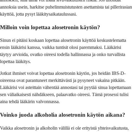
annoksia usein, harkitse puhelinmuistutusten asettamista tai pillerirasian
käyttöä, jotta pysyt lääkitysaikataulussasi.
Milloin voin lopettaa alosetronin käytön?
Sinun ei pitäisi koskaan lopettaa alosetronin käyttöä keskustelematta
ensin lääkärisi kanssa, vaikka tuntisit olosi paremmaksi. Lääkärisi
täytyy arvioida, ovatko oireesi todella hallinnassa ja onko turvallista
lopettaa lääkitys.
Jotkut ihmiset voivat lopettaa alosetronin käytön, jos heidän IBS-D-
oireensa ovat parantuneet merkittävästi ja pysyneet vakaina pitkään.
Lääkärisi voi asteittain vähentää annostasi tai pyytää sinua lopettamaan
sen väliaikaisesti nähdäkseen, palaavatko oireesi. Tämä prosessi tulisi
aina tehdä lääkärin valvonnassa.
Voinko juoda alkoholia alosetronin käytön aikana?
Vaikka alosetronin ja alkoholin välillä ei ole erityistä yhteisvaikutusta,