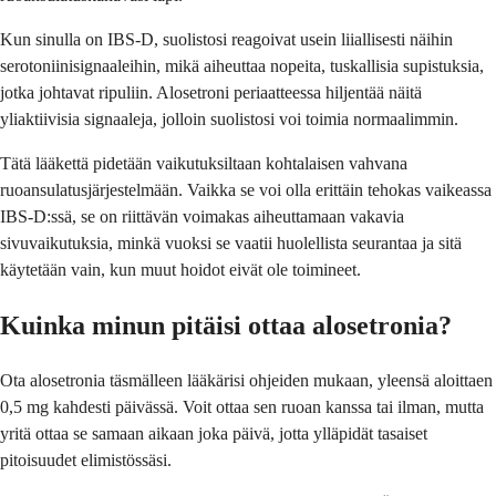
Kun sinulla on IBS-D, suolistosi reagoivat usein liiallisesti näihin
serotoniinisignaaleihin, mikä aiheuttaa nopeita, tuskallisia supistuksia,
jotka johtavat ripuliin. Alosetroni periaatteessa hiljentää näitä
yliaktiivisia signaaleja, jolloin suolistosi voi toimia normaalimmin.
Tätä lääkettä pidetään vaikutuksiltaan kohtalaisen vahvana
ruoansulatusjärjestelmään. Vaikka se voi olla erittäin tehokas vaikeassa
IBS-D:ssä, se on riittävän voimakas aiheuttamaan vakavia
sivuvaikutuksia, minkä vuoksi se vaatii huolellista seurantaa ja sitä
käytetään vain, kun muut hoidot eivät ole toimineet.
Kuinka minun pitäisi ottaa alosetronia?
Ota alosetronia täsmälleen lääkärisi ohjeiden mukaan, yleensä aloittaen
0,5 mg kahdesti päivässä. Voit ottaa sen ruoan kanssa tai ilman, mutta
yritä ottaa se samaan aikaan joka päivä, jotta ylläpidät tasaiset
pitoisuudet elimistössäsi.