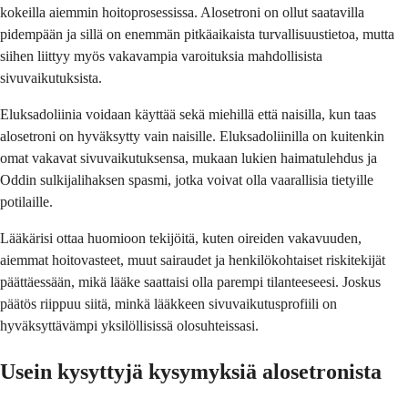
kokeilla aiemmin hoitoprosessissa. Alosetroni on ollut saatavilla
pidempään ja sillä on enemmän pitkäaikaista turvallisuustietoa, mutta
siihen liittyy myös vakavampia varoituksia mahdollisista
sivuvaikutuksista.
Eluksadoliinia voidaan käyttää sekä miehillä että naisilla, kun taas
alosetroni on hyväksytty vain naisille. Eluksadoliinilla on kuitenkin
omat vakavat sivuvaikutuksensa, mukaan lukien haimatulehdus ja
Oddin sulkijalihaksen spasmi, jotka voivat olla vaarallisia tietyille
potilaille.
Lääkärisi ottaa huomioon tekijöitä, kuten oireiden vakavuuden,
aiemmat hoitovasteet, muut sairaudet ja henkilökohtaiset riskitekijät
päättäessään, mikä lääke saattaisi olla parempi tilanteeseesi. Joskus
päätös riippuu siitä, minkä lääkkeen sivuvaikutusprofiili on
hyväksyttävämpi yksilöllisissä olosuhteissasi.
Usein kysyttyjä kysymyksiä alosetronista