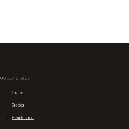
QUICK LINKS
Home
Stories
Benchmarks