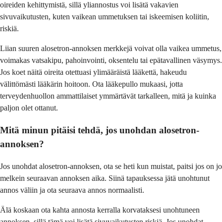
oireiden kehittymistä, sillä yliannostus voi lisätä vakavien
sivuvaikutusten, kuten vaikean ummetuksen tai iskeemisen koliitin,
riskiä.
Liian suuren alosetron-annoksen merkkejä voivat olla vaikea ummetus,
voimakas vatsakipu, pahoinvointi, oksentelu tai epätavallinen väsymys.
Jos koet näitä oireita otettuasi ylimääräistä lääkettä, hakeudu
välittömästi lääkärin hoitoon. Ota lääkepullo mukaasi, jotta
terveydenhuollon ammattilaiset ymmärtävät tarkalleen, mitä ja kuinka
paljon olet ottanut.
Mitä minun pitäisi tehdä, jos unohdan alosetron-
annoksen?
Jos unohdat alosetron-annoksen, ota se heti kun muistat, paitsi jos on jo
melkein seuraavan annoksen aika. Siinä tapauksessa jätä unohtunut
annos väliin ja ota seuraava annos normaalisti.
Älä koskaan ota kahta annosta kerralla korvataksesi unohtuneen
annoksen, sillä tämä voi lisätä sivuvaikutusten riskiä. Jos unohdat