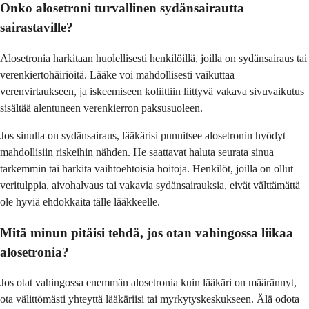
Onko alosetroni turvallinen sydänsairautta
sairastaville?
Alosetronia harkitaan huolellisesti henkilöillä, joilla on sydänsairaus tai
verenkiertohäiriöitä. Lääke voi mahdollisesti vaikuttaa
verenvirtaukseen, ja iskeemiseen koliittiin liittyvä vakava sivuvaikutus
sisältää alentuneen verenkierron paksusuoleen.
Jos sinulla on sydänsairaus, lääkärisi punnitsee alosetronin hyödyt
mahdollisiin riskeihin nähden. He saattavat haluta seurata sinua
tarkemmin tai harkita vaihtoehtoisia hoitoja. Henkilöt, joilla on ollut
veritulppia, aivohalvaus tai vakavia sydänsairauksia, eivät välttämättä
ole hyviä ehdokkaita tälle lääkkeelle.
Mitä minun pitäisi tehdä, jos otan vahingossa liikaa
alosetronia?
Jos otat vahingossa enemmän alosetronia kuin lääkäri on määrännyt,
ota välittömästi yhteyttä lääkäriisi tai myrkytyskeskukseen. Älä odota