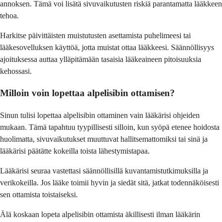
annoksen. Tämä voi lisätä sivuvaikutusten riskiä parantamatta lääkkeen
tehoa.
Harkitse päivittäisten muistutusten asettamista puhelimeesi tai
lääkesovelluksen käyttöä, jotta muistat ottaa lääkkeesi. Säännöllisyys
ajoituksessa auttaa ylläpitämään tasaisia lääkeaineen pitoisuuksia
kehossasi.
Milloin voin lopettaa alpelisibin ottamisen?
Sinun tulisi lopettaa alpelisibin ottaminen vain lääkärisi ohjeiden
mukaan. Tämä tapahtuu tyypillisesti silloin, kun syöpä etenee hoidosta
huolimatta, sivuvaikutukset muuttuvat hallitsemattomiksi tai sinä ja
lääkärisi päätätte kokeilla toista lähestymistapaa.
Lääkärisi seuraa vastettasi säännöllisillä kuvantamistutkimuksilla ja
verikokeilla. Jos lääke toimii hyvin ja siedät sitä, jatkat todennäköisesti
sen ottamista toistaiseksi.
Älä koskaan lopeta alpelisibin ottamista äkillisesti ilman lääkärin