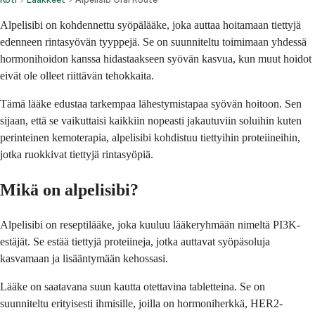
Alpelisibi on kohdennettu syöpälääke, joka auttaa hoitamaan tiettyjä
edenneen rintasyövän tyyppejä. Se on suunniteltu toimimaan yhdessä
hormonihoidon kanssa hidastaakseen syövän kasvua, kun muut hoidot
eivät ole olleet riittävän tehokkaita.
Tämä lääke edustaa tarkempaa lähestymistapaa syövän hoitoon. Sen
sijaan, että se vaikuttaisi kaikkiin nopeasti jakautuviin soluihin kuten
perinteinen kemoterapia, alpelisibi kohdistuu tiettyihin proteiineihin,
jotka ruokkivat tiettyjä rintasyöpiä.
Mikä on alpelisibi?
Alpelisibi on reseptilääke, joka kuuluu lääkeryhmään nimeltä PI3K-
estäjät. Se estää tiettyjä proteiineja, jotka auttavat syöpäsoluja
kasvamaan ja lisääntymään kehossasi.
Lääke on saatavana suun kautta otettavina tabletteina. Se on
suunniteltu erityisesti ihmisille, joilla on hormoniherkkä, HER2-