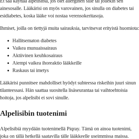
Et saa käyttää alpelisibiä, jos olet allerginen sille tai jollekin sen
ainesosalle. Lääkärisi on myös varovainen, jos sinulla on diabetes tai
esidiabetes, koska lääke voi nostaa verensokeritasoja.
Ihmiset, joilla on tiettyjä muita sairauksia, tarvitsevat erityistä huomiota:
Hallitsematon diabetes
Vaikea munuaissairaus
Aktiivinen keuhkosairaus
Aiempi vaikea ihoreaktio lääkkeille
Raskaus tai imetys
Lääkärisi punnitsee mahdolliset hyödyt suhteessa riskeihin juuri sinun
tilanteessasi. Hän saattaa suositella lisäseurantaa tai vaihtoehtoisia
hoitoja, jos alpelisibi ei sovi sinulle.
Alpelisibin tuotenimi
Alpelisibiä myydään tuotenimellä Piqray. Tämä on ainoa tuotenimi,
joka on tällä hetkellä saatavilla tälle lääkkeelle useimmissa maissa.