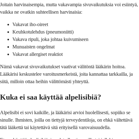
Joitain harvinaisempia, mutta vakavampia sivuvaikutuksia voi esiintyä,
vaikka ne ovatkin suhteellisen harvinaisia:
Vakavat iho-oireet
Keuhkotulehdus (pneumoniitti)
Vakava ripuli, joka johtaa kuivumiseen
Munuaisten ongelmat
Vakavat allergiset reaktiot
Nämä vakavat sivuvaikutukset vaativat välitöntä lääkärin hoitoa.
Lääkärisi keskustelee varoitusmerkeistä, joita kannattaa tarkkailla, ja
siitä, milloin ottaa heihin välittömästi yhteyttä.
Kuka ei saa käyttää alpelisibiä?
Alpelisibi ei sovi kaikille, ja lääkärisi arvioi huolellisesti, sopiiko se
sinulle. Ihmisten, joilla on tiettyjä terveydentiloja, on ehkä vältettävä
tätä lääkettä tai käytettävä sitä erityisellä varovaisuudella.