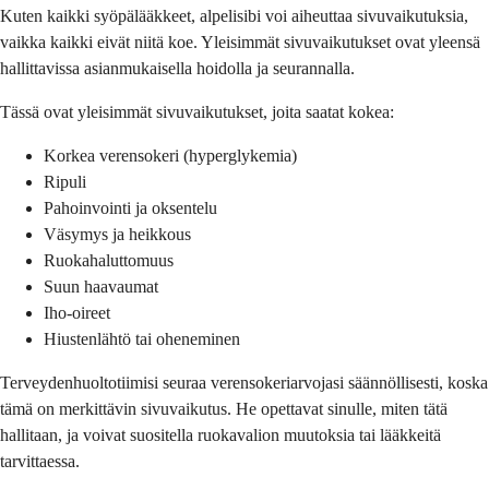
Kuten kaikki syöpälääkkeet, alpelisibi voi aiheuttaa sivuvaikutuksia,
vaikka kaikki eivät niitä koe. Yleisimmät sivuvaikutukset ovat yleensä
hallittavissa asianmukaisella hoidolla ja seurannalla.
Tässä ovat yleisimmät sivuvaikutukset, joita saatat kokea:
Korkea verensokeri (hyperglykemia)
Ripuli
Pahoinvointi ja oksentelu
Väsymys ja heikkous
Ruokahaluttomuus
Suun haavaumat
Iho-oireet
Hiustenlähtö tai oheneminen
Terveydenhuoltotiimisi seuraa verensokeriarvojasi säännöllisesti, koska
tämä on merkittävin sivuvaikutus. He opettavat sinulle, miten tätä
hallitaan, ja voivat suositella ruokavalion muutoksia tai lääkkeitä
tarvittaessa.