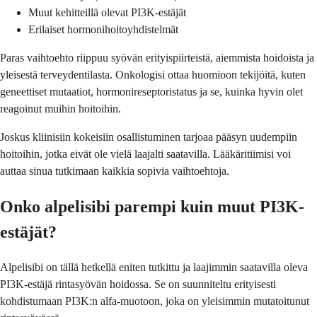
Muut kehitteillä olevat PI3K-estäjät
Erilaiset hormonihoitoyhdistelmät
Paras vaihtoehto riippuu syövän erityispiirteistä, aiemmista hoidoista ja
yleisestä terveydentilasta. Onkologisi ottaa huomioon tekijöitä, kuten
geneettiset mutaatiot, hormonireseptoristatus ja se, kuinka hyvin olet
reagoinut muihin hoitoihin.
Joskus kliinisiin kokeisiin osallistuminen tarjoaa pääsyn uudempiin
hoitoihin, jotka eivät ole vielä laajalti saatavilla. Lääkäritiimisi voi
auttaa sinua tutkimaan kaikkia sopivia vaihtoehtoja.
Onko alpelisibi parempi kuin muut PI3K-
estäjät?
Alpelisibi on tällä hetkellä eniten tutkittu ja laajimmin saatavilla oleva
PI3K-estäjä rintasyövän hoidossa. Se on suunniteltu erityisesti
kohdistumaan PI3K:n alfa-muotoon, joka on yleisimmin mutatoitunut