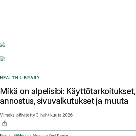
Benchmarks
Stories
FAQ
Sign up / Log in
HEALTH LIBRARY
Mikä on alpelisibi: Käyttötarkoitukset,
annostus, sivuvaikutukset ja muuta
Viimeksi päivitetty
3. huhtikuuta 2026
Koti
Lääkkeet
Alpelisib Oral Route