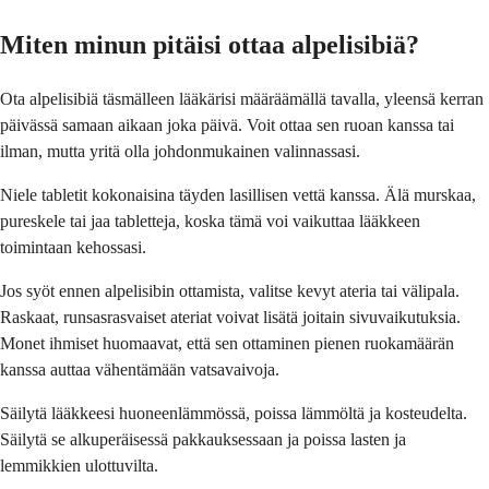
Miten minun pitäisi ottaa alpelisibiä?
Ota alpelisibiä täsmälleen lääkärisi määräämällä tavalla, yleensä kerran
päivässä samaan aikaan joka päivä. Voit ottaa sen ruoan kanssa tai
ilman, mutta yritä olla johdonmukainen valinnassasi.
Niele tabletit kokonaisina täyden lasillisen vettä kanssa. Älä murskaa,
pureskele tai jaa tabletteja, koska tämä voi vaikuttaa lääkkeen
toimintaan kehossasi.
Jos syöt ennen alpelisibin ottamista, valitse kevyt ateria tai välipala.
Raskaat, runsasrasvaiset ateriat voivat lisätä joitain sivuvaikutuksia.
Monet ihmiset huomaavat, että sen ottaminen pienen ruokamäärän
kanssa auttaa vähentämään vatsavaivoja.
Säilytä lääkkeesi huoneenlämmössä, poissa lämmöltä ja kosteudelta.
Säilytä se alkuperäisessä pakkauksessaan ja poissa lasten ja
lemmikkien ulottuvilta.