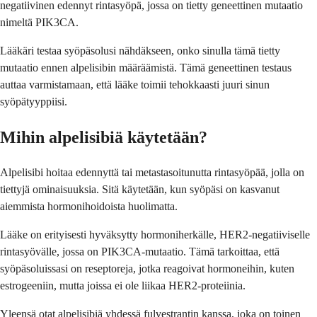
negatiivinen edennyt rintasyöpä, jossa on tietty geneettinen mutaatio
nimeltä PIK3CA.
Lääkäri testaa syöpäsolusi nähdäkseen, onko sinulla tämä tietty
mutaatio ennen alpelisibin määräämistä. Tämä geneettinen testaus
auttaa varmistamaan, että lääke toimii tehokkaasti juuri sinun
syöpätyyppiisi.
Mihin alpelisibiä käytetään?
Alpelisibi hoitaa edennyttä tai metastasoitunutta rintasyöpää, jolla on
tiettyjä ominaisuuksia. Sitä käytetään, kun syöpäsi on kasvanut
aiemmista hormonihoidoista huolimatta.
Lääke on erityisesti hyväksytty hormoniherkälle, HER2-negatiiviselle
rintasyövälle, jossa on PIK3CA-mutaatio. Tämä tarkoittaa, että
syöpäsoluissasi on reseptoreja, jotka reagoivat hormoneihin, kuten
estrogeeniin, mutta joissa ei ole liikaa HER2-proteiinia.
Yleensä otat alpelisibiä yhdessä fulvestrantin kanssa, joka on toinen