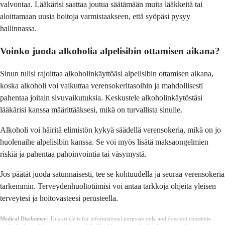
valvontaa. Lääkärisi saattaa joutua säätämään muita lääkkeitä tai
aloittamaan uusia hoitoja varmistaakseen, että syöpäsi pysyy
hallinnassa.
Voinko juoda alkoholia alpelisibin ottamisen aikana?
Sinun tulisi rajoittaa alkoholinkäyttöäsi alpelisibin ottamisen aikana,
koska alkoholi voi vaikuttaa verensokeritasoihin ja mahdollisesti
pahentaa joitain sivuvaikutuksia. Keskustele alkoholinkäytöstäsi
lääkärisi kanssa määrittääksesi, mikä on turvallista sinulle.
Alkoholi voi häiritä elimistön kykyä säädellä verensokeria, mikä on jo
huolenaihe alpelisibin kanssa. Se voi myös lisätä maksaongelmien
riskiä ja pahentaa pahoinvointia tai väsymystä.
Jos päätät juoda satunnaisesti, tee se kohtuudella ja seuraa verensokeria
tarkemmin. Terveydenhuoltotiimisi voi antaa tarkkoja ohjeita yleisen
terveytesi ja hoitovasteesi perusteella.
Medical Disclaimer:
This article is for informational purposes only and does not constitute