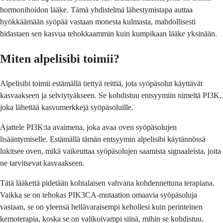
hormonihoidon lääke. Tämä yhdistelmä lähestymistapa auttaa
hyökkäämään syöpää vastaan monesta kulmasta, mahdollisesti
hidastaen sen kasvua tehokkaammin kuin kumpikaan lääke yksinään.
Miten alpelisibi toimii?
Alpelisibi toimii estämällä tiettyä reittiä, jota syöpäsolut käyttävät
kasvaakseen ja selviytyäkseen. Se kohdistuu entsyymiin nimeltä PI3K,
joka lähettää kasvumerkkejä syöpäsoluille.
Ajattele PI3K:ta avaimena, joka avaa oven syöpäsolujen
lisääntymiselle. Estämällä tämän entsyymin alpelisibi käytännössä
lukitsee oven, mikä vaikeuttaa syöpäsolujen saamista signaaleista, joita
ne tarvitsevat kasvaakseen.
Tätä lääkettä pidetään kohtalaisen vahvana kohdennettuna terapiana.
Vaikka se on tehokas PIK3CA-mutaation omaavia syöpäsoluja
vastaan, se on yleensä hellävaraisempi kehollesi kuin perinteinen
kemoterapia, koska se on valikoivampi siinä, mihin se kohdistuu.