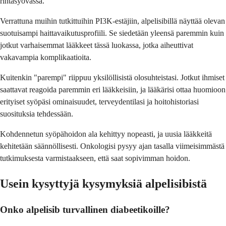
rintasyövässä.
Verrattuna muihin tutkittuihin PI3K-estäjiin, alpelisibillä näyttää olevan
suotuisampi haittavaikutusprofiili. Se siedetään yleensä paremmin kuin
jotkut varhaisemmat lääkkeet tässä luokassa, jotka aiheuttivat
vakavampia komplikaatioita.
Kuitenkin "parempi" riippuu yksilöllisistä olosuhteistasi. Jotkut ihmiset
saattavat reagoida paremmin eri lääkkeisiin, ja lääkärisi ottaa huomioon
erityiset syöpäsi ominaisuudet, terveydentilasi ja hoitohistoriasi
suosituksia tehdessään.
Kohdennetun syöpähoidon ala kehittyy nopeasti, ja uusia lääkkeitä
kehitetään säännöllisesti. Onkologisi pysyy ajan tasalla viimeisimmästä
tutkimuksesta varmistaakseen, että saat sopivimman hoidon.
Usein kysyttyjä kysymyksiä alpelisibistä
Onko alpelisib turvallinen diabeetikoille?