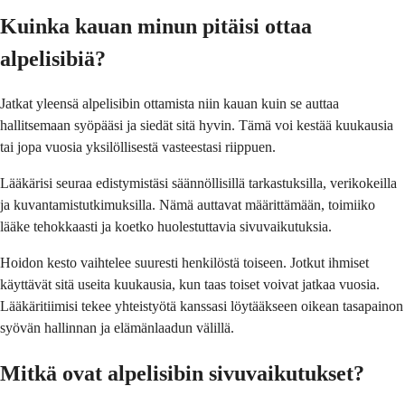
Kuinka kauan minun pitäisi ottaa
alpelisibiä?
Jatkat yleensä alpelisibin ottamista niin kauan kuin se auttaa
hallitsemaan syöpääsi ja siedät sitä hyvin. Tämä voi kestää kuukausia
tai jopa vuosia yksilöllisestä vasteestasi riippuen.
Lääkärisi seuraa edistymistäsi säännöllisillä tarkastuksilla, verikokeilla
ja kuvantamistutkimuksilla. Nämä auttavat määrittämään, toimiiko
lääke tehokkaasti ja koetko huolestuttavia sivuvaikutuksia.
Hoidon kesto vaihtelee suuresti henkilöstä toiseen. Jotkut ihmiset
käyttävät sitä useita kuukausia, kun taas toiset voivat jatkaa vuosia.
Lääkäritiimisi tekee yhteistyötä kanssasi löytääkseen oikean tasapainon
syövän hallinnan ja elämänlaadun välillä.
Mitkä ovat alpelisibin sivuvaikutukset?