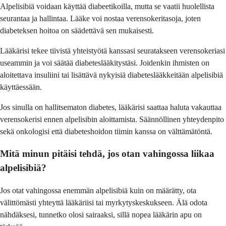
Alpelisibiä voidaan käyttää diabeetikoilla, mutta se vaatii huolellista
seurantaa ja hallintaa. Lääke voi nostaa verensokeritasoja, joten
diabeteksen hoitoa on säädettävä sen mukaisesti.
Lääkärisi tekee tiivistä yhteistyötä kanssasi seuratakseen verensokeriasi
useammin ja voi säätää diabeteslääkitystäsi. Joidenkin ihmisten on
aloitettava insuliini tai lisättävä nykyisiä diabeteslääkkeitään alpelisibiä
käyttäessään.
Jos sinulla on hallitsematon diabetes, lääkärisi saattaa haluta vakauttaa
verensokerisi ennen alpelisibin aloittamista. Säännöllinen yhteydenpito
sekä onkologisi että diabeteshoidon tiimin kanssa on välttämätöntä.
Mitä minun pitäisi tehdä, jos otan vahingossa liikaa
alpelisibiä?
Jos otat vahingossa enemmän alpelisibiä kuin on määrätty, ota
välittömästi yhteyttä lääkäriisi tai myrkytyskeskukseen. Älä odota
nähdäksesi, tunnetko olosi sairaaksi, sillä nopea lääkärin apu on