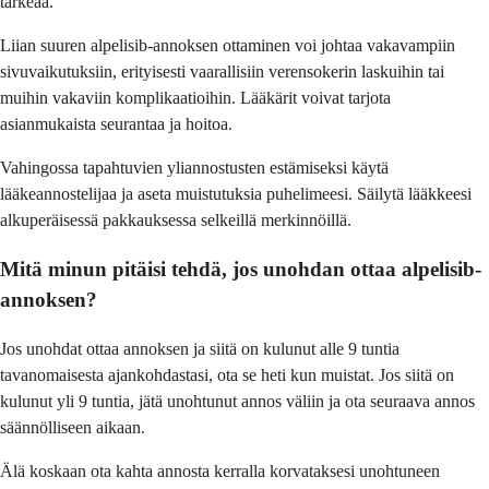
tärkeää.
Liian suuren alpelisib-annoksen ottaminen voi johtaa vakavampiin
sivuvaikutuksiin, erityisesti vaarallisiin verensokerin laskuihin tai
muihin vakaviin komplikaatioihin. Lääkärit voivat tarjota
asianmukaista seurantaa ja hoitoa.
Vahingossa tapahtuvien yliannostusten estämiseksi käytä
lääkeannostelijaa ja aseta muistutuksia puhelimeesi. Säilytä lääkkeesi
alkuperäisessä pakkauksessa selkeillä merkinnöillä.
Mitä minun pitäisi tehdä, jos unohdan ottaa alpelisib-
annoksen?
Jos unohdat ottaa annoksen ja siitä on kulunut alle 9 tuntia
tavanomaisesta ajankohdastasi, ota se heti kun muistat. Jos siitä on
kulunut yli 9 tuntia, jätä unohtunut annos väliin ja ota seuraava annos
säännölliseen aikaan.
Älä koskaan ota kahta annosta kerralla korvataksesi unohtuneen