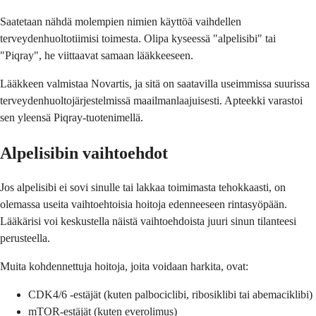
Saatetaan nähdä molempien nimien käyttöä vaihdellen
terveydenhuoltotiimisi toimesta. Olipa kyseessä "alpelisibi" tai
"Piqray", he viittaavat samaan lääkkeeseen.
Lääkkeen valmistaa Novartis, ja sitä on saatavilla useimmissa suurissa
terveydenhuoltojärjestelmissä maailmanlaajuisesti. Apteekki varastoi
sen yleensä Piqray-tuotenimellä.
Alpelisibin vaihtoehdot
Jos alpelisibi ei sovi sinulle tai lakkaa toimimasta tehokkaasti, on
olemassa useita vaihtoehtoisia hoitoja edenneeseen rintasyöpään.
Lääkärisi voi keskustella näistä vaihtoehdoista juuri sinun tilanteesi
perusteella.
Muita kohdennettuja hoitoja, joita voidaan harkita, ovat:
CDK4/6 -estäjät (kuten palbociclibi, ribosiklibi tai abemaciklibi)
mTOR-estäjät (kuten everolimus)