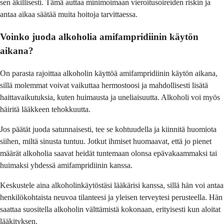
sen äkillisesti. Tämä auttaa minimoimaan vieroitusoireiden riskin ja
antaa aikaa säätää muita hoitoja tarvittaessa.
Voinko juoda alkoholia amifampridiinin käytön
aikana?
On parasta rajoittaa alkoholin käyttöä amifampridiinin käytön aikana,
sillä molemmat voivat vaikuttaa hermostoosi ja mahdollisesti lisätä
haittavaikutuksia, kuten huimausta ja uneliaisuutta. Alkoholi voi myös
häiritä lääkkeen tehokkuutta.
Jos päätät juoda satunnaisesti, tee se kohtuudella ja kiinnitä huomiota
siihen, miltä sinusta tuntuu. Jotkut ihmiset huomaavat, että jo pienet
määrät alkoholia saavat heidät tuntemaan olonsa epävakaammaksi tai
huimaksi yhdessä amifampridiinin kanssa.
Keskustele aina alkoholinkäytöstäsi lääkärisi kanssa, sillä hän voi antaa
henkilökohtaista neuvoa tilanteesi ja yleisen terveytesi perusteella. Hän
saattaa suositella alkoholin välttämistä kokonaan, erityisesti kun aloitat
lääkityksen.