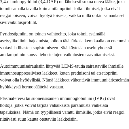
3,4-diaminopyridiini (3,4-DAP) on läheisesti sukua oleva lääke, joka
toimii samalla tavalla kuin amifampriini. Jotkut ihmiset, jotka eivät
reagoi toiseen, voivat hyötyä toisesta, vaikka niillä onkin samanlaiset
sivuvaikutusprofiilit.
Pyridostigmiini on toinen vaihtoehto, joka toimii estämällä
asetyylikoliinin hajoamista, jolloin tätä tärkeää kemikaalia on enemmän
saatavilla lihasten supistumiseen. Sitä käytetään usein yhdessä
amifampriinin kanssa tehostettujen vaikutusten saavuttamiseksi.
Autoimmuunisairauksiin liittyvää LEMS-tautia sairastaville ihmisille
immunosuppressiiviset lääkkeet, kuten prednisoni tai atsatiopriini,
voivat olla hyödyllisiä. Nämä lääkkeet vähentävät immuunijärjestelmän
hyökkäystä hermopäätteitä vastaan.
Plasmafereesi tai suonensisäinen immunoglobuliini (IVIG) ovat
hoitoja, jotka voivat tarjota väliaikaista parannusta vaikeissa
tapauksissa. Nämä on tyypillisesti varattu ihmisille, jotka eivät reagoi
riittävästi suun kautta otettaviin lääkkeisiin.