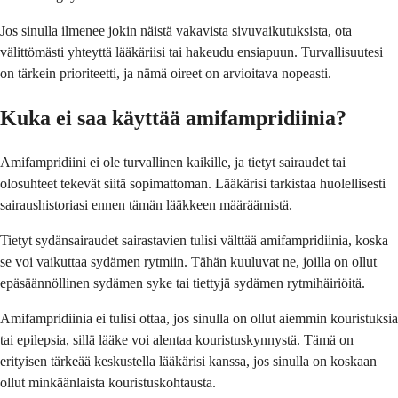
Jos sinulla ilmenee jokin näistä vakavista sivuvaikutuksista, ota
välittömästi yhteyttä lääkäriisi tai hakeudu ensiapuun. Turvallisuutesi
on tärkein prioriteetti, ja nämä oireet on arvioitava nopeasti.
Kuka ei saa käyttää amifampridiinia?
Amifampridiini ei ole turvallinen kaikille, ja tietyt sairaudet tai
olosuhteet tekevät siitä sopimattoman. Lääkärisi tarkistaa huolellisesti
sairaushistoriasi ennen tämän lääkkeen määräämistä.
Tietyt sydänsairaudet sairastavien tulisi välttää amifampridiinia, koska
se voi vaikuttaa sydämen rytmiin. Tähän kuuluvat ne, joilla on ollut
epäsäännöllinen sydämen syke tai tiettyjä sydämen rytmihäiriöitä.
Amifampridiinia ei tulisi ottaa, jos sinulla on ollut aiemmin kouristuksia
tai epilepsia, sillä lääke voi alentaa kouristuskynnystä. Tämä on
erityisen tärkeää keskustella lääkärisi kanssa, jos sinulla on koskaan
ollut minkäänlaista kouristuskohtausta.