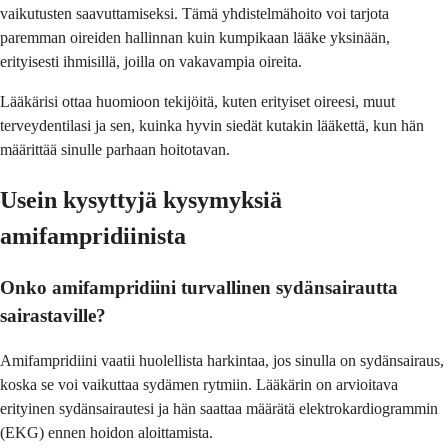
vaikutusten saavuttamiseksi. Tämä yhdistelmähoito voi tarjota
paremman oireiden hallinnan kuin kumpikaan lääke yksinään,
erityisesti ihmisillä, joilla on vakavampia oireita.
Lääkärisi ottaa huomioon tekijöitä, kuten erityiset oireesi, muut
terveydentilasi ja sen, kuinka hyvin siedät kutakin lääkettä, kun hän
määrittää sinulle parhaan hoitotavan.
Usein kysyttyjä kysymyksiä
amifampridiinista
Onko amifampridiini turvallinen sydänsairautta
sairastaville?
Amifampridiini vaatii huolellista harkintaa, jos sinulla on sydänsairaus,
koska se voi vaikuttaa sydämen rytmiin. Lääkärin on arvioitava
erityinen sydänsairautesi ja hän saattaa määrätä elektrokardiogrammin
(EKG) ennen hoidon aloittamista.