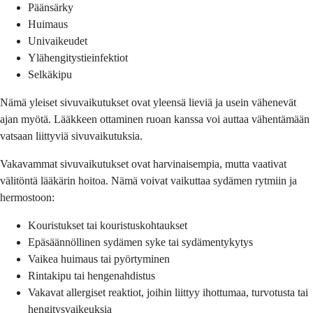
Päänsärky
Huimaus
Univaikeudet
Ylähengitystieinfektiot
Selkäkipu
Nämä yleiset sivuvaikutukset ovat yleensä lieviä ja usein vähenevät
ajan myötä. Lääkkeen ottaminen ruoan kanssa voi auttaa vähentämään
vatsaan liittyviä sivuvaikutuksia.
Vakavammat sivuvaikutukset ovat harvinaisempia, mutta vaativat
välitöntä lääkärin hoitoa. Nämä voivat vaikuttaa sydämen rytmiin ja
hermostoon:
Kouristukset tai kouristuskohtaukset
Epäsäännöllinen sydämen syke tai sydämentykytys
Vaikea huimaus tai pyörtyminen
Rintakipu tai hengenahdistus
Vakavat allergiset reaktiot, joihin liittyy ihottumaa, turvotusta tai
hengitysvaikeuksia