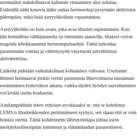
normaalisti mahdollistavat kaliumin virtaamisen ulos soluista.
Estämällä näitä kanavia lääke auttaa hermosoluja pysymään aktiivisina
pidempään, mikä lisää asetyylikoliinin vapautumista.
Asetyylikoliini on kuin avain, joka avaa lihasten supistumisen. Kun
tätä kemiallista välittäjäainetta on enemmän saatavilla, lihakset voivat
reagoida tehokkaammin hermoimpulsseihin. Tämä tarkoittaa
parantunutta voimaa ja vähentynyttä väsymystä päivittäisissä
aktiviteeteissa.
Lääkettä pidetään vaikutuksiltaan kohtalaisen vahvana. Useimmat
ihmiset huomaavat jonkin verran parannusta lihasvoimassa muutaman
ensimmäisen hoitoviikon aikana, vaikka täyden hyödyn saavuttaminen
voi kestää useita kuukausia.
Amifampridiinin tekee erityisen arvokkaaksi se, että se kohdistuu
LEMS:n lihasheikkouden perimmäiseen syyhyn, sen sijaan että se vain
hoitaisi oireita. Tämä kohdennettu lähestymistapa johtaa usein
merkityksellisempään toiminnan ja elämänlaadun paranemiseen.