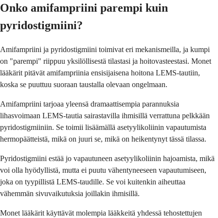
Onko amifampriini parempi kuin
pyridostigmiini?
Amifampriini ja pyridostigmiini toimivat eri mekanismeilla, ja kumpi
on "parempi" riippuu yksilöllisestä tilastasi ja hoitovasteestasi. Monet
lääkärit pitävät amifampriinia ensisijaisena hoitona LEMS-tautiin,
koska se puuttuu suoraan taustalla olevaan ongelmaan.
Amifampriini tarjoaa yleensä dramaattisempia parannuksia
lihasvoimaan LEMS-tautia sairastavilla ihmisillä verrattuna pelkkään
pyridostigmiiniin. Se toimii lisäämällä asetyylikoliinin vapautumista
hermopäätteistä, mikä on juuri se, mikä on heikentynyt tässä tilassa.
Pyridostigmiini estää jo vapautuneen asetyylikoliinin hajoamista, mikä
voi olla hyödyllistä, mutta ei puutu vähentyneeseen vapautumiseen,
joka on tyypillistä LEMS-taudille. Se voi kuitenkin aiheuttaa
vähemmän sivuvaikutuksia joillakin ihmisillä.
Monet lääkärit käyttävät molempia lääkkeitä yhdessä tehostettujen