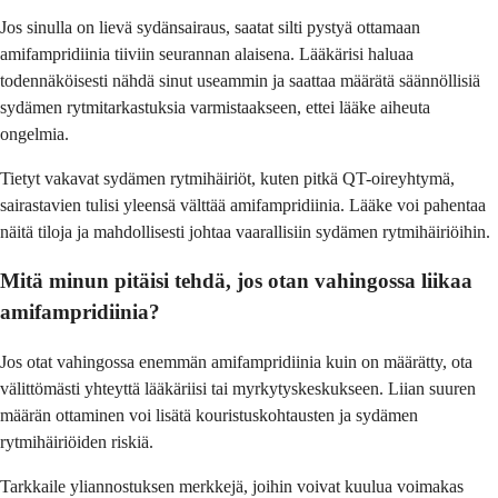
Jos sinulla on lievä sydänsairaus, saatat silti pystyä ottamaan
amifampridiinia tiiviin seurannan alaisena. Lääkärisi haluaa
todennäköisesti nähdä sinut useammin ja saattaa määrätä säännöllisiä
sydämen rytmitarkastuksia varmistaakseen, ettei lääke aiheuta
ongelmia.
Tietyt vakavat sydämen rytmihäiriöt, kuten pitkä QT-oireyhtymä,
sairastavien tulisi yleensä välttää amifampridiinia. Lääke voi pahentaa
näitä tiloja ja mahdollisesti johtaa vaarallisiin sydämen rytmihäiriöihin.
Mitä minun pitäisi tehdä, jos otan vahingossa liikaa
amifampridiinia?
Jos otat vahingossa enemmän amifampridiinia kuin on määrätty, ota
välittömästi yhteyttä lääkäriisi tai myrkytyskeskukseen. Liian suuren
määrän ottaminen voi lisätä kouristuskohtausten ja sydämen
rytmihäiriöiden riskiä.
Tarkkaile yliannostuksen merkkejä, joihin voivat kuulua voimakas