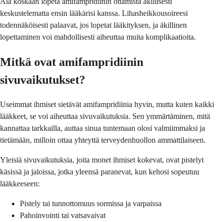
Älä koskaan lopeta amifampridiinin ottamista äkillisesti
keskustelematta ensin lääkärisi kanssa. Lihasheikkousoireesi
todennäköisesti palaavat, jos lopetat lääkityksen, ja äkillinen
lopettaminen voi mahdollisesti aiheuttaa muita komplikaatioita.
Mitkä ovat amifampridiinin
sivuvaikutukset?
Useimmat ihmiset sietävät amifampridiinia hyvin, mutta kuten kaikki
lääkkeet, se voi aiheuttaa sivuvaikutuksia. Sen ymmärtäminen, mitä
kannattaa tarkkailla, auttaa sinua tuntemaan olosi valmiimmaksi ja
tietämään, milloin ottaa yhteyttä terveydenhuollon ammattilaiseen.
Yleisiä sivuvaikutuksia, joita monet ihmiset kokevat, ovat pistelyt
käsissä ja jaloissa, jotka yleensä paranevat, kun kehosi sopeutuu
lääkkeeseen:
Pistely tai tunnottomuus sormissa ja varpaissa
Pahoinvointi tai vatsavaivat