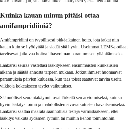
koko päivän ajan, sillä tämä tukee lääkityksen yleistä tehokkuutta.
Kuinka kauan minun pitäisi ottaa
amifampridiiniä?
Amifampridiini on tyypillisesti pitkäaikainen hoito, jota jatkat niin
kauan kuin se hyödyttää ja siedät sitä hyvin. Useimmat LEMS-potilaat
tarvitsevat jatkuvaa hoitoa lihasvoiman parantumisen ylläpitämiseksi.
Lääkärisi seuraa vastettasi lääkitykseen ensimmäisten kuukausien
aikana ja säätää annosta tarpeen mukaan. Jotkut ihmiset huomaavat
parannuksia päivien kuluessa, kun taas toiset saattavat tarvita useita
viikkoja kokeakseen täydet vaikutukset.
Säännölliset seurantakäynnit ovat tärkeitä sen arvioimiseksi, kuinka
hyvin lääkitys toimii ja mahdollisten sivuvaikutusten havaitsemiseksi.
Lääkärisi saattaa määrätä säännöllisiä testejä varmistaakseen, ettei
lääkitys vaikuta sydämen rytmiin tai muihin kehon toimintoihin.