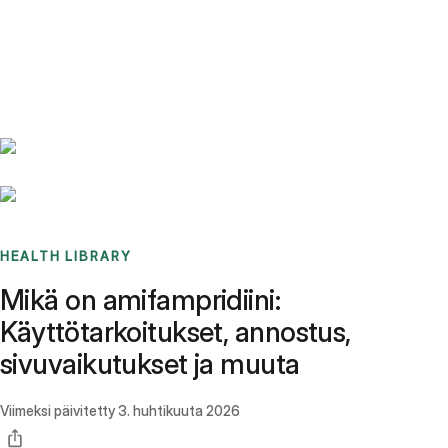
Benchmarks
Stories
FAQ
Sign up / Log in
HEALTH LIBRARY
Mikä on amifampridiini:
Käyttötarkoitukset, annostus,
sivuvaikutukset ja muuta
Viimeksi päivitetty
3. huhtikuuta 2026