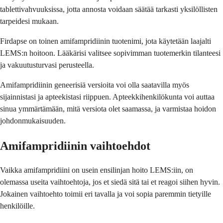
tablettivahvuuksissa, jotta annosta voidaan säätää tarkasti yksilöllisten
tarpeidesi mukaan.
Firdapse on toinen amifampridiinin tuotenimi, jota käytetään laajalti
LEMS:n hoitoon. Lääkärisi valitsee sopivimman tuotemerkin tilanteesi
ja vakuutusturvasi perusteella.
Amifampridiinin geneerisiä versioita voi olla saatavilla myös
sijainnistasi ja apteekistasi riippuen. Apteekkihenkilökunta voi auttaa
sinua ymmärtämään, mitä versiota olet saamassa, ja varmistaa hoidon
johdonmukaisuuden.
Amifampridiinin vaihtoehdot
Vaikka amifampridiini on usein ensilinjan hoito LEMS:iin, on
olemassa useita vaihtoehtoja, jos et siedä sitä tai et reagoi siihen hyvin.
Jokainen vaihtoehto toimii eri tavalla ja voi sopia paremmin tietyille
henkilöille.