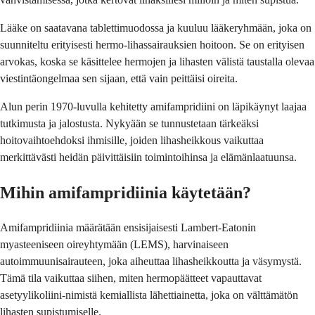
Lääke on saatavana tablettimuodossa ja kuuluu lääkeryhmään, joka on
suunniteltu erityisesti hermo-lihassairauksien hoitoon. Se on erityisen
arvokas, koska se käsittelee hermojen ja lihasten välistä taustalla olevaa
viestintäongelmaa sen sijaan, että vain peittäisi oireita.
Alun perin 1970-luvulla kehitetty amifampridiini on läpikäynyt laajaa
tutkimusta ja jalostusta. Nykyään se tunnustetaan tärkeäksi
hoitovaihtoehdoksi ihmisille, joiden lihasheikkous vaikuttaa
merkittävästi heidän päivittäisiin toimintoihinsa ja elämänlaatuunsa.
Mihin amifampridiinia käytetään?
Amifampridiinia määrätään ensisijaisesti Lambert-Eatonin
myasteeniseen oireyhtymään (LEMS), harvinaiseen
autoimmuunisairauteen, joka aiheuttaa lihasheikkoutta ja väsymystä.
Tämä tila vaikuttaa siihen, miten hermopäätteet vapauttavat
asetyylikoliini-nimistä kemiallista lähettiainetta, joka on välttämätön
lihasten supistumiselle.