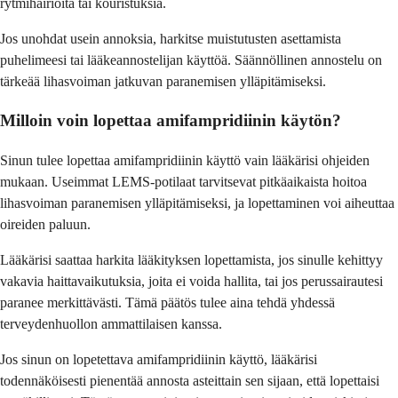
rytmihäiriöitä tai kouristuksia.
Jos unohdat usein annoksia, harkitse muistutusten asettamista
puhelimeesi tai lääkeannostelijan käyttöä. Säännöllinen annostelu on
tärkeää lihasvoiman jatkuvan paranemisen ylläpitämiseksi.
Milloin voin lopettaa amifampridiinin käytön?
Sinun tulee lopettaa amifampridiinin käyttö vain lääkärisi ohjeiden
mukaan. Useimmat LEMS-potilaat tarvitsevat pitkäaikaista hoitoa
lihasvoiman paranemisen ylläpitämiseksi, ja lopettaminen voi aiheuttaa
oireiden paluun.
Lääkärisi saattaa harkita lääkityksen lopettamista, jos sinulle kehittyy
vakavia haittavaikutuksia, joita ei voida hallita, tai jos perussairautesi
paranee merkittävästi. Tämä päätös tulee aina tehdä yhdessä
terveydenhuollon ammattilaisen kanssa.
Jos sinun on lopetettava amifampridiinin käyttö, lääkärisi
todennäköisesti pienentää annosta asteittain sen sijaan, että lopettaisi