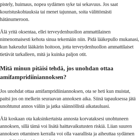
pistely, huimaus, nopea sydämen syke tai sekavuus. Jos saat
kouristuskohtauksia tai menet tajunnan, soita välittömästi
hätänumeroon.
Älä yritä oksentaa, ellei terveydenhuollon ammattilainen
nimenomaisesti kehota sinua tekemään niin. Pidä lääkepullo mukanasi,
kun hakeudut lääkärin hoitoon, jotta terveydenhuollon ammattilaiset
tietävät tarkalleen, mitä ja kuinka paljon otit.
Mitä minun pitäisi tehdä, jos unohdan ottaa
amifampridiiniannoksen?
Jos unohdat ottaa amifampridiiniannoksen, ota se heti kun muistat,
paitsi jos on melkein seuraavan annoksen aika. Siinä tapauksessa jätä
unohtunut annos väliin ja jatka säännöllistä aikatauluasi.
Älä koskaan ota kaksinkertaista annosta korvataksesi unohtuneen
annoksen, sillä tämä voi lisätä haittavaikutusten riskiä. Liian suuren
annoksen ottaminen kerralla voi olla vaarallista ja aiheuttaa sydämen