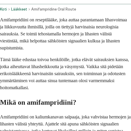
Koti
Lääkkeet
Amifampridine Oral Route
Amifampridiini on reseptilääke, joka auttaa parantamaan lihasvoimaa
ja liikkuvuutta ihmisillä, joilla on tiettyjä harvinaisia neurologisia
sairauksia. Se toimii tehostamalla hermojen ja lihasten välistä
viestintää, mikä helpottaa sähköisten signaalien kulkua ja lihasten
supistumista.
Tämä lääke edustaa toivoa henkilöille, jotka elävät sairauksien kanssa,
jotka aiheuttavat lihasheikkoutta ja väsymystä. Vaikka sitä pidetään
erikoislääkkeenä harvinaisiin sairauksiin, sen toiminnan ja odotusten
ymmärtäminen voi auttaa sinua tuntemaan olosi varmemmaksi
hoitomatkallasi.
Mikä on amifampridiini?
Amifampridiini on kaliumkanavan salpaaja, joka vahvistaa hermojen ja
lihasten välistä yhteyttä. Ajattele sitä apuna sähköisten signaalien
vahvistamisessa, jotka kertovat lihaksillesi milloin ja miten supistua.