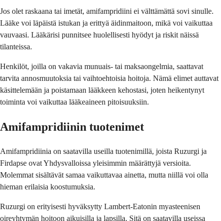
Jos olet raskaana tai imetät, amifampridiini ei välttämättä sovi sinulle.
Lääke voi läpäistä istukan ja erittyä äidinmaitoon, mikä voi vaikuttaa
vauvaasi. Lääkärisi punnitsee huolellisesti hyödyt ja riskit näissä
tilanteissa.
Henkilöt, joilla on vakavia munuais- tai maksaongelmia, saattavat
tarvita annosmuutoksia tai vaihtoehtoisia hoitoja. Nämä elimet auttavat
käsittelemään ja poistamaan lääkkeen kehostasi, joten heikentynyt
toiminta voi vaikuttaa lääkeaineen pitoisuuksiin.
Amifampridiinin tuotenimet
Amifampridiinia on saatavilla useilla tuotenimillä, joista Ruzurgi ja
Firdapse ovat Yhdysvalloissa yleisimmin määrättyjä versioita.
Molemmat sisältävät samaa vaikuttavaa ainetta, mutta niillä voi olla
hieman erilaisia koostumuksia.
Ruzurgi on erityisesti hyväksytty Lambert-Eatonin myasteenisen
oireyhtymän hoitoon aikuisilla ja lapsilla. Sitä on saatavilla useissa