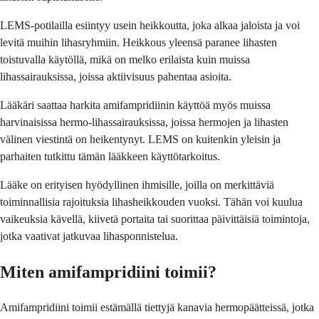
LEMS-potilailla esiintyy usein heikkoutta, joka alkaa jaloista ja voi
levitä muihin lihasryhmiin. Heikkous yleensä paranee lihasten
toistuvalla käytöllä, mikä on melko erilaista kuin muissa
lihassairauksissa, joissa aktiivisuus pahentaa asioita.
Lääkäri saattaa harkita amifampridiinin käyttöä myös muissa
harvinaisissa hermo-lihassairauksissa, joissa hermojen ja lihasten
välinen viestintä on heikentynyt. LEMS on kuitenkin yleisin ja
parhaiten tutkittu tämän lääkkeen käyttötarkoitus.
Lääke on erityisen hyödyllinen ihmisille, joilla on merkittäviä
toiminnallisia rajoituksia lihasheikkouden vuoksi. Tähän voi kuulua
vaikeuksia kävellä, kiivetä portaita tai suorittaa päivittäisiä toimintoja,
jotka vaativat jatkuvaa lihasponnistelua.
Miten amifampridiini toimii?
Amifampridiini toimii estämällä tiettyjä kanavia hermopäätteissä, jotka