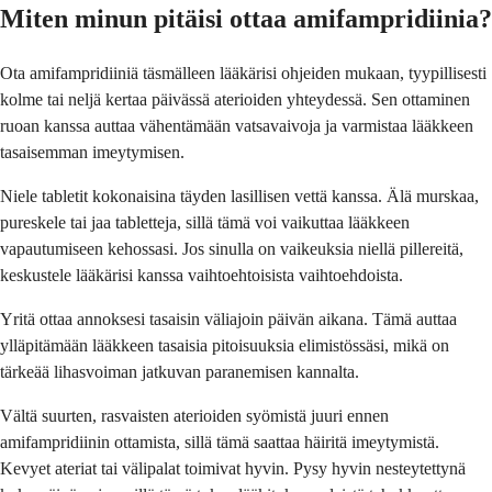
Miten minun pitäisi ottaa amifampridiinia?
Ota amifampridiiniä täsmälleen lääkärisi ohjeiden mukaan, tyypillisesti
kolme tai neljä kertaa päivässä aterioiden yhteydessä. Sen ottaminen
ruoan kanssa auttaa vähentämään vatsavaivoja ja varmistaa lääkkeen
tasaisemman imeytymisen.
Niele tabletit kokonaisina täyden lasillisen vettä kanssa. Älä murskaa,
pureskele tai jaa tabletteja, sillä tämä voi vaikuttaa lääkkeen
vapautumiseen kehossasi. Jos sinulla on vaikeuksia niellä pillereitä,
keskustele lääkärisi kanssa vaihtoehtoisista vaihtoehdoista.
Yritä ottaa annoksesi tasaisin väliajoin päivän aikana. Tämä auttaa
ylläpitämään lääkkeen tasaisia pitoisuuksia elimistössäsi, mikä on
tärkeää lihasvoiman jatkuvan paranemisen kannalta.
Vältä suurten, rasvaisten aterioiden syömistä juuri ennen
amifampridiinin ottamista, sillä tämä saattaa häiritä imeytymistä.
Kevyet ateriat tai välipalat toimivat hyvin. Pysy hyvin nesteytettynä