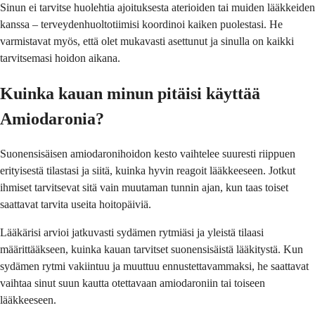
Sinun ei tarvitse huolehtia ajoituksesta aterioiden tai muiden lääkkeiden
kanssa – terveydenhuoltotiimisi koordinoi kaiken puolestasi. He
varmistavat myös, että olet mukavasti asettunut ja sinulla on kaikki
tarvitsemasi hoidon aikana.
Kuinka kauan minun pitäisi käyttää
Amiodaronia?
Suonensisäisen amiodaronihoidon kesto vaihtelee suuresti riippuen
erityisestä tilastasi ja siitä, kuinka hyvin reagoit lääkkeeseen. Jotkut
ihmiset tarvitsevat sitä vain muutaman tunnin ajan, kun taas toiset
saattavat tarvita useita hoitopäiviä.
Lääkärisi arvioi jatkuvasti sydämen rytmiäsi ja yleistä tilaasi
määrittääkseen, kuinka kauan tarvitset suonensisäistä lääkitystä. Kun
sydämen rytmi vakiintuu ja muuttuu ennustettavammaksi, he saattavat
vaihtaa sinut suun kautta otettavaan amiodaroniin tai toiseen
lääkkeeseen.