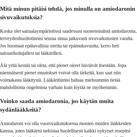
Mitä minun pitäisi tehdä, jos minulla on amiodaronin
sivuvaikutuksia?
Koska olet sairaalaympäristössä saadessasi suonensisäistä amiodaronia,
terveydenhuoltotiimisi seuraa sinua jatkuvasti sivuvaikutusten varalta.
Jos huomaat epätavallisia oireita tai epämukavuutta, kerro heti
sairaanhoitajallesi tai lääkärillesi.
Älä yritä kestää tai oleta, että pienet oireet häviävät itsestään. Jopa
näennäisesti pienet muutokset voivat olla tärkeitä, kun saat niin
voimakasta lääkitystä. Lääkäritiimisi haluaa mieluummin tietää
mahdollisista ongelmista varhain kuin löytää ne myöhemmin.
Voinko saada amiodaronia, jos käytän muita
sydänlääkkeitä?
Amiodaroni voi olla vuorovaikutuksessa monien muiden lääkkeiden
kanssa, joten lääkärisi tarkistaa huolellisesti kaikki nykyiset reseptisi