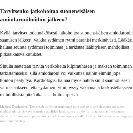
Tarvitsenko jatkohoitoa suonensisäisen
amiodaronihoidon jälkeen?
Kyllä, tarvitset todennäköisesti jatkohoitoa suonensisäisen amiodaronin
saamisen jälkeen, vaikka sydämen rytmi paranisi merkittävästi. Lääkäri
haluaa seurata sydämesi toimintaa ja tarkistaa lääkityksen mahdolliset
pitkäaikaisvaikutukset.
Sinulta saatetaan tarvita verikokeita kilpirauhasen ja maksan toiminnan
tarkistamiseksi, sillä amiodaroni voi vaikuttaa näihin elimiin jopa
hoidon päätyttyä. Kardiologisi haluaa myös nähdä sinut säännöllisesti
varmistaakseen, että sydämen rytmi pysyy vakaana ja keskustellakseen
mahdollisista pitkäaikaisista hoitotarpeista.
Medical Disclaimer:
This article is for informational purposes only and does not constitute
medical advice. Always consult a qualified healthcare provider for diagnosis and treatment
decisions. If you are experiencing a medical emergency, call 911 or go to the nearest emergency
room immediately.