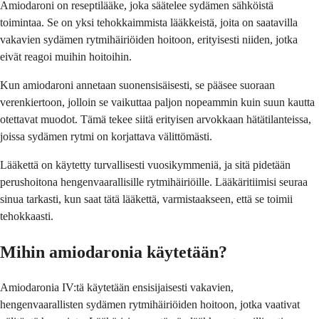
Amiodaroni on reseptilääke, joka säätelee sydämen sähköistä
toimintaa. Se on yksi tehokkaimmista lääkkeistä, joita on saatavilla
vakavien sydämen rytmihäiriöiden hoitoon, erityisesti niiden, jotka
eivät reagoi muihin hoitoihin.
Kun amiodaroni annetaan suonensisäisesti, se pääsee suoraan
verenkiertoon, jolloin se vaikuttaa paljon nopeammin kuin suun kautta
otettavat muodot. Tämä tekee siitä erityisen arvokkaan hätätilanteissa,
joissa sydämen rytmi on korjattava välittömästi.
Lääkettä on käytetty turvallisesti vuosikymmeniä, ja sitä pidetään
perushoitona hengenvaarallisille rytmihäiriöille. Lääkäritiimisi seuraa
sinua tarkasti, kun saat tätä lääkettä, varmistaakseen, että se toimii
tehokkaasti.
Mihin amiodaronia käytetään?
Amiodaronia IV:tä käytetään ensisijaisesti vakavien,
hengenvaarallisten sydämen rytmihäiriöiden hoitoon, jotka vaativat