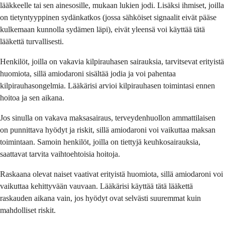
lääkkeelle tai sen ainesosille, mukaan lukien jodi. Lisäksi ihmiset, joilla
on tietyntyyppinen sydänkatkos (jossa sähköiset signaalit eivät pääse
kulkemaan kunnolla sydämen läpi), eivät yleensä voi käyttää tätä
lääkettä turvallisesti.
Henkilöt, joilla on vakavia kilpirauhasen sairauksia, tarvitsevat erityistä
huomiota, sillä amiodaroni sisältää jodia ja voi pahentaa
kilpirauhasongelmia. Lääkärisi arvioi kilpirauhasen toimintasi ennen
hoitoa ja sen aikana.
Jos sinulla on vakava maksasairaus, terveydenhuollon ammattilaisen
on punnittava hyödyt ja riskit, sillä amiodaroni voi vaikuttaa maksan
toimintaan. Samoin henkilöt, joilla on tiettyjä keuhkosairauksia,
saattavat tarvita vaihtoehtoisia hoitoja.
Raskaana olevat naiset vaativat erityistä huomiota, sillä amiodaroni voi
vaikuttaa kehittyvään vauvaan. Lääkärisi käyttää tätä lääkettä
raskauden aikana vain, jos hyödyt ovat selvästi suuremmat kuin
mahdolliset riskit.