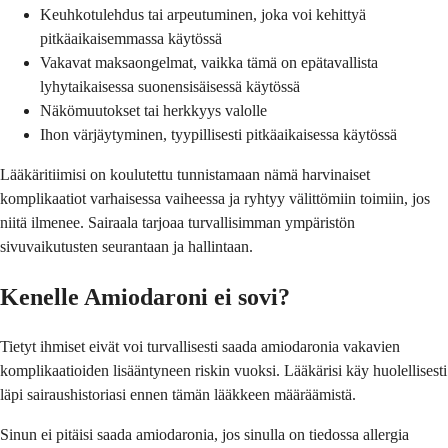
Keuhkotulehdus tai arpeutuminen, joka voi kehittyä
pitkäaikaisemmassa käytössä
Vakavat maksaongelmat, vaikka tämä on epätavallista
lyhytaikaisessa suonensisäisessä käytössä
Näkömuutokset tai herkkyys valolle
Ihon värjäytyminen, tyypillisesti pitkäaikaisessa käytössä
Lääkäritiimisi on koulutettu tunnistamaan nämä harvinaiset
komplikaatiot varhaisessa vaiheessa ja ryhtyy välittömiin toimiin, jos
niitä ilmenee. Sairaala tarjoaa turvallisimman ympäristön
sivuvaikutusten seurantaan ja hallintaan.
Kenelle Amiodaroni ei sovi?
Tietyt ihmiset eivät voi turvallisesti saada amiodaronia vakavien
komplikaatioiden lisääntyneen riskin vuoksi. Lääkärisi käy huolellisesti
läpi sairaushistoriasi ennen tämän lääkkeen määräämistä.
Sinun ei pitäisi saada amiodaronia, jos sinulla on tiedossa allergia