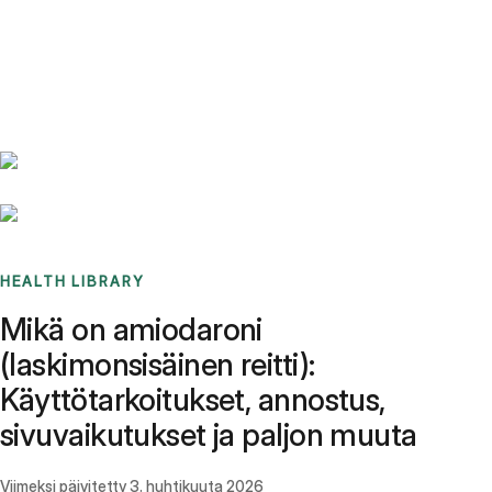
Benchmarks
Stories
FAQ
Sign up / Log in
HEALTH LIBRARY
Mikä on amiodaroni
(laskimonsisäinen reitti):
Käyttötarkoitukset, annostus,
sivuvaikutukset ja paljon muuta
Viimeksi päivitetty
3. huhtikuuta 2026