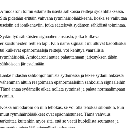
Amiodaroni toimii estämällä useita sähköisiä reittejä sydänlihaksessa.
Sitä pidetään erittäin vahvana rytmihäiriölääkkeenä, koska se vaikuttaa
useisiin eri ionikanaviin, jotka säätelevät sydämen sähköistä toimintaa.
Sydän lyö sähköisten signaalien ansiosta, jotka kulkevat
erikoistuneiden reittien läpi. Kun nämä signaalit muuttuvat kaoottisiksi
tai kulkevat epänormaaleja reittejä, voi kehittyä vaarallisia
rytmihäiriöitä. Amiodaroni auttaa palauttamaan järjestyksen tähän
sähköiseen järjestelmään.
Lääke hidastaa sähkönjohtumista sydämessä ja tekee sydänlihaksesta
vähemmän alttiin reagoimaan epänormaaleihin sähköisiin signaaleihin.
Tämä antaa sydämelle aikaa nollata rytminsä ja palata normaalimpaan
rytmiin.
Koska amiodaroni on niin tehokas, se voi olla tehokas silloinkin, kun
muut rytmihäiriölääkkeet ovat epäonnistuneet. Tämä vahvuus
tarkoittaa kuitenkin myös sitä, että se vaatii huolellista seurantaa ja
ammattitaitoista lääketieteellistä valvontaa.