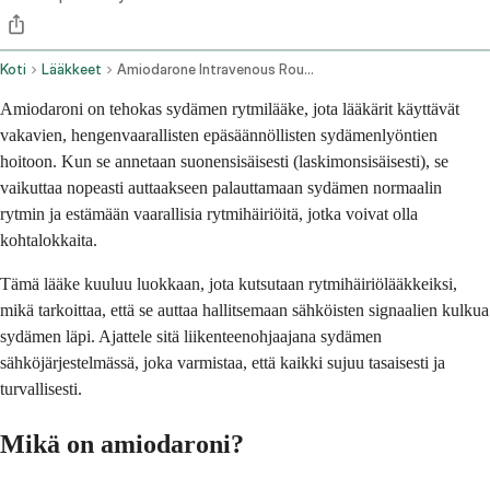
Koti
Lääkkeet
Amiodarone Intravenous Route
Amiodaroni on tehokas sydämen rytmilääke, jota lääkärit käyttävät
vakavien, hengenvaarallisten epäsäännöllisten sydämenlyöntien
hoitoon. Kun se annetaan suonensisäisesti (laskimonsisäisesti), se
vaikuttaa nopeasti auttaakseen palauttamaan sydämen normaalin
rytmin ja estämään vaarallisia rytmihäiriöitä, jotka voivat olla
kohtalokkaita.
Tämä lääke kuuluu luokkaan, jota kutsutaan rytmihäiriölääkkeiksi,
mikä tarkoittaa, että se auttaa hallitsemaan sähköisten signaalien kulkua
sydämen läpi. Ajattele sitä liikenteenohjaajana sydämen
sähköjärjestelmässä, joka varmistaa, että kaikki sujuu tasaisesti ja
turvallisesti.
Mikä on amiodaroni?