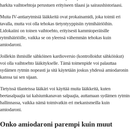
harkita vaihtoehtoja perustuen erityiseen tilaasi ja sairaushistoriaasi.
Muita IV-antiarytmisiä lääkkeitä ovat prokainamidi, joka toimii eri
tavalla, mutta voi olla tehokas tietyntyyppisiin rytmihäiriöihin.
Lidokaiini on toinen vaihtoehto, erityisesti kammioperäisille
rytmihäiriöille, vaikka se on yleensä vähemmän tehokas kuin
amiodaroni.
Joillekin ihmisille sähköinen kardioversio (kontrolloidut sähköiskut)
voi olla vaihtoehto lääkitykselle. Tämä toimenpide voi palauttaa
sydämen rytmin nopeasti ja sitä käytetään joskus yhdessä amiodaronin
kanssa tai sen sijaan.
Tietyissä tilanteissa lääkäri voi käyttää muita lääkkeitä, kuten
beetasalpaajia tai kalsiumkanavan salpaajia, auttamaan sydämen rytmin
hallinnassa, vaikka nämä toimivatkin eri mekanismeilla kuin
amiodaroni.
Onko amiodaroni parempi kuin muut