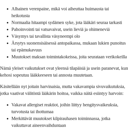
Alhainen verenpaine, mikä voi aiheuttaa huimausta tai
heikotusta
Normaalia hitaampi sydämen syke, jota lääkäri seuraa tarkasti
Pahoinvointi tai vatsavaivat, usein lieviä ja ohimeneviä
Väsymys tai tavallista väsyneempi olo
Ärsytys suonensisäisessä antopaikassa, mukaan lukien punoitus
tai epämukavuus
Muutokset maksan toimintakokeissa, joita seurataan verikokeilla
Nämä yleiset vaikutukset ovat yleensä tilapäisiä ja usein paranevat, kun
kehosi sopeutuu lääkkeeseen tai annosta muutetaan.
Käsitellään nyt joitain harvinaisia, mutta vakavampia sivuvaikutuksia,
jotka vaativat välitöntä lääkärin hoitoa, vaikka näitä esiintyy harvoin:
Vakavat allergiset reaktiot, joihin liittyy hengitysvaikeuksia,
turvotusta tai ihottumaa
Merkittävät muutokset kilpirauhasen toiminnassa, jotka
vaikuttavat aineenvaihduntaan