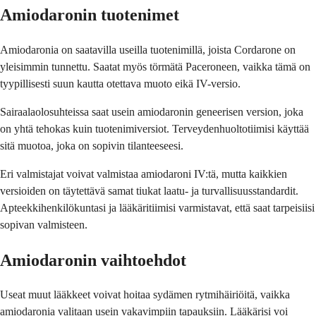
Amiodaronin tuotenimet
Amiodaronia on saatavilla useilla tuotenimillä, joista Cordarone on
yleisimmin tunnettu. Saatat myös törmätä Paceroneen, vaikka tämä on
tyypillisesti suun kautta otettava muoto eikä IV-versio.
Sairaalaolosuhteissa saat usein amiodaronin geneerisen version, joka
on yhtä tehokas kuin tuotenimiversiot. Terveydenhuoltotiimisi käyttää
sitä muotoa, joka on sopivin tilanteeseesi.
Eri valmistajat voivat valmistaa amiodaroni IV:tä, mutta kaikkien
versioiden on täytettävä samat tiukat laatu- ja turvallisuusstandardit.
Apteekkihenkilökuntasi ja lääkäritiimisi varmistavat, että saat tarpeisiisi
sopivan valmisteen.
Amiodaronin vaihtoehdot
Useat muut lääkkeet voivat hoitaa sydämen rytmihäiriöitä, vaikka
amiodaronia valitaan usein vakavimpiin tapauksiin. Lääkärisi voi