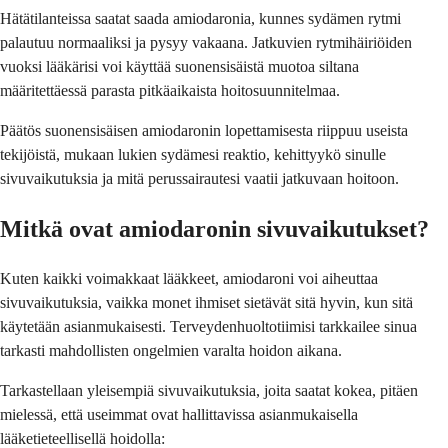
Hätätilanteissa saatat saada amiodaronia, kunnes sydämen rytmi
palautuu normaaliksi ja pysyy vakaana. Jatkuvien rytmihäiriöiden
vuoksi lääkärisi voi käyttää suonensisäistä muotoa siltana
määritettäessä parasta pitkäaikaista hoitosuunnitelmaa.
Päätös suonensisäisen amiodaronin lopettamisesta riippuu useista
tekijöistä, mukaan lukien sydämesi reaktio, kehittyykö sinulle
sivuvaikutuksia ja mitä perussairautesi vaatii jatkuvaan hoitoon.
Mitkä ovat amiodaronin sivuvaikutukset?
Kuten kaikki voimakkaat lääkkeet, amiodaroni voi aiheuttaa
sivuvaikutuksia, vaikka monet ihmiset sietävät sitä hyvin, kun sitä
käytetään asianmukaisesti. Terveydenhuoltotiimisi tarkkailee sinua
tarkasti mahdollisten ongelmien varalta hoidon aikana.
Tarkastellaan yleisempiä sivuvaikutuksia, joita saatat kokea, pitäen
mielessä, että useimmat ovat hallittavissa asianmukaisella
lääketieteellisellä hoidolla: