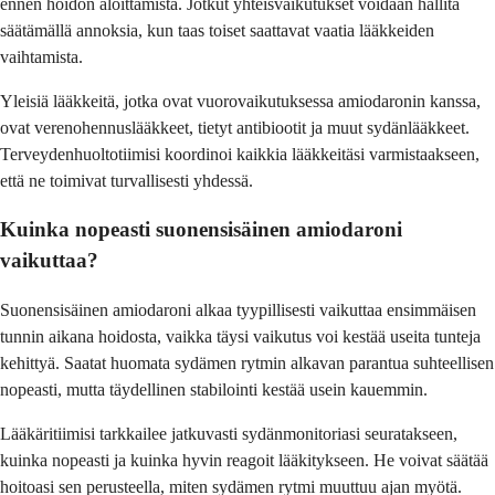
ennen hoidon aloittamista. Jotkut yhteisvaikutukset voidaan hallita
säätämällä annoksia, kun taas toiset saattavat vaatia lääkkeiden
vaihtamista.
Yleisiä lääkkeitä, jotka ovat vuorovaikutuksessa amiodaronin kanssa,
ovat verenohennuslääkkeet, tietyt antibiootit ja muut sydänlääkkeet.
Terveydenhuoltotiimisi koordinoi kaikkia lääkkeitäsi varmistaakseen,
että ne toimivat turvallisesti yhdessä.
Kuinka nopeasti suonensisäinen amiodaroni
vaikuttaa?
Suonensisäinen amiodaroni alkaa tyypillisesti vaikuttaa ensimmäisen
tunnin aikana hoidosta, vaikka täysi vaikutus voi kestää useita tunteja
kehittyä. Saatat huomata sydämen rytmin alkavan parantua suhteellisen
nopeasti, mutta täydellinen stabilointi kestää usein kauemmin.
Lääkäritiimisi tarkkailee jatkuvasti sydänmonitoriasi seuratakseen,
kuinka nopeasti ja kuinka hyvin reagoit lääkitykseen. He voivat säätää
hoitoasi sen perusteella, miten sydämen rytmi muuttuu ajan myötä.