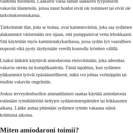
välitöntä huomiota. Lääkärisi varaa tämän lääkkeen tyypillisesti
vakaviin tilanteisiin, joissa muut hoidot eivät ole toimineet tai eivät ole
tarkoituksenmukaisia.
Tärkeimmät tilat, joita se hoitaa, ovat kammiovärinä, joka saa sydämen
alakammiot värisemään sen sijaan, että pumppaisivat verta tehokkaasti.
Sitä käytetään myös kammiotakykardiassa, jossa sydän lyö vaarallisen
nopeasti eikä pysty täyttymään verellä kunnolla lyöntien välillä.
Lisäksi lääkärit käyttävät amiodaronia eteisvärinään, joka aiheuttaa
vakavia oireita tai komplikaatioita. Tämä tapahtuu, kun sydämen
yläkammiot lyövät epäsäännöllisesti, mikä voi johtaa veritulppiin tai
muihin vakaviin ongelmiin.
Joskus terveydenhuollon ammattilainen saattaa käyttää amiodaronia
estämään rytmihäiriöitä tiettyjen sydäntoimenpiteiden tai leikkausten
aikana. Lääke auttaa pitämään sydämen rytmin vakaana näinä
kriittisinä aikoina.
Miten amiodaroni toimii?