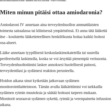
Miten minun pitäisi ottaa amiodaronia?
Amiodaroni IV annetaan aina terveydenhuollon ammattilaisten
toimesta sairaalassa tai kliinisessä ympäristössä. Et anna tätä lääkettä
itse - koulutettu lääketieteellinen henkilökunta hoitaa kaikki hoitosi
osa-alueet.
Lääke annetaan tyypillisesti keskuslaskimokatetrilla tai suurella
perifeerisellä laskimolla, koska se voi ärsyttää pienempiä verisuonia.
Terveydenhuoltotiimisi laskee annoksesi huolellisesti painosi,
terveydentilasi ja sydämesi reaktion perusteella.
Hoidon aikana sinut kytketään jatkuvaan sydämen
monitorointilaitteistoon. Tämän avulla lääkäritiimisi voi tarkkailla
sydämen rytmin muutoksia ja säätää hoitoasi tarpeen mukaan.
Monitorit seuraavat sydämen sykettä, rytmiä ja verenpainetta infuusion
aikana.