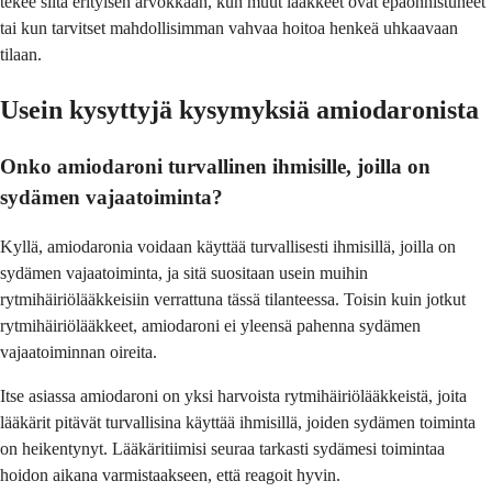
tekee siitä erityisen arvokkaan, kun muut lääkkeet ovat epäonnistuneet
tai kun tarvitset mahdollisimman vahvaa hoitoa henkeä uhkaavaan
tilaan.
Usein kysyttyjä kysymyksiä amiodaronista
Onko amiodaroni turvallinen ihmisille, joilla on
sydämen vajaatoiminta?
Kyllä, amiodaronia voidaan käyttää turvallisesti ihmisillä, joilla on
sydämen vajaatoiminta, ja sitä suositaan usein muihin
rytmihäiriölääkkeisiin verrattuna tässä tilanteessa. Toisin kuin jotkut
rytmihäiriölääkkeet, amiodaroni ei yleensä pahenna sydämen
vajaatoiminnan oireita.
Itse asiassa amiodaroni on yksi harvoista rytmihäiriölääkkeistä, joita
lääkärit pitävät turvallisina käyttää ihmisillä, joiden sydämen toiminta
on heikentynyt. Lääkäritiimisi seuraa tarkasti sydämesi toimintaa
hoidon aikana varmistaakseen, että reagoit hyvin.