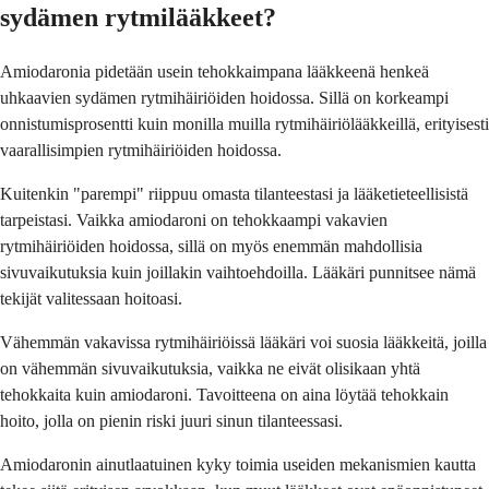
sydämen rytmilääkkeet?
Amiodaronia pidetään usein tehokkaimpana lääkkeenä henkeä
uhkaavien sydämen rytmihäiriöiden hoidossa. Sillä on korkeampi
onnistumisprosentti kuin monilla muilla rytmihäiriölääkkeillä, erityisesti
vaarallisimpien rytmihäiriöiden hoidossa.
Kuitenkin "parempi" riippuu omasta tilanteestasi ja lääketieteellisistä
tarpeistasi. Vaikka amiodaroni on tehokkaampi vakavien
rytmihäiriöiden hoidossa, sillä on myös enemmän mahdollisia
sivuvaikutuksia kuin joillakin vaihtoehdoilla. Lääkäri punnitsee nämä
tekijät valitessaan hoitoasi.
Vähemmän vakavissa rytmihäiriöissä lääkäri voi suosia lääkkeitä, joilla
on vähemmän sivuvaikutuksia, vaikka ne eivät olisikaan yhtä
tehokkaita kuin amiodaroni. Tavoitteena on aina löytää tehokkain
hoito, jolla on pienin riski juuri sinun tilanteessasi.
Amiodaronin ainutlaatuinen kyky toimia useiden mekanismien kautta