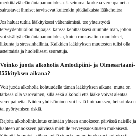
merkittäviä elämäntapamuutoksia. Useimmat korkeaa verenpainetta
sairastavat ihmiset tarvitsevat kuitenkin pitkäaikaista lääkehoitoa.
Jos haluat tutkia lääkityksesi vähentämistä, tee yhteistyötä
terveydenhuollon tarjoajasi kanssa kehittääksesi suunnitelman, johon
voi sisältyä elämäntapamuutoksia, kuten ruokavalion muutokset,
liikunta ja stressinhallinta. Kaikkien lääkityksen muutosten tulisi olla
asteittaisia ja huolellisesti seurattuja.
Voinko juoda alkoholia Amlodipiini- ja Olmesartaani-
lääkityksen aikana?
Voit juoda alkoholia kohtuudella tämän lääkityksen aikana, mutta on
tärkeää olla varovainen, sillä sekä alkoholi että lääke voivat alentaa
verenpainetta. Niiden yhdistäminen voi lisätä huimauksen, heikotuksen
tai pyörtymisen riskiä.
Rajoita alkoholinkulutus enintään yhteen annokseen päivässä naisille ja
kahteen annokseen päivässä miehille terveyssuositusten mukaisesti.
Kiinnitä huomiota siihen, miltä sinusta tuntuu juodessasi, erityisesti