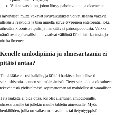
Vaikea vatsakipu, johon liittyy pahoinvointia ja oksentelua
Harvinaiset, mutta vakavat sivuvaikutukset voivat sisältää vakavia
allergisia reaktioita ja tilaa nimeltä sprue-tyyppinen enteropatia, joka
aiheuttaa kroonista ripulia ja merkittävää painonpudotusta. Vaikka
nämä ovat epätavallisia, ne vaativat välitöntä lääkärintarkastusta, jos
oireita ilmenee.
Kenelle amlodipiiniä ja olmesartaania ei
pitäisi antaa?
Tämä lääke ei sovi kaikille, ja lääkäri harkitsee huolellisesti
sairaushistoriasi ennen sen määräämistä. Tietyt sairaudet ja olosuhteet
tekevät tästä yhdistelmästä sopimattoman tai mahdollisesti vaarallisen.
Tätä lääkettä ei pidä ottaa, jos olet allerginen amlodipiinille,
olmesartaanille tai jollekin muulle tabletin ainesosalle. Myös
henkilöiden, joilla on vaikea maksasairaus tai tietyntyyppisiä