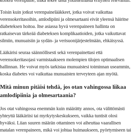
korkea verenpaine, mikä tekee tästä yhdistelmästä erityisen relevantin.
Toisin kuin jotkut verenpainelääkkeet, jotka voivat vaikuttaa
verensokeritasoihin, amlodipiini ja olmesartaani eivät yleensä häiritse
diabeteksen hoitoa. Itse asiassa hyvä verenpaineen hallinta on
ratkaisevan tärkeää diabeteksen komplikaatioiden, jotka vaikuttavat
silmiin, munuaisiin ja sydän- ja verisuonijärjestelmään, ehkäisyssä.
Lääkärisi seuraa säännöllisesti sekä verenpainettasi että
verensokeritasojasi varmistaakseen molempien tilojen optimaalisen
hallinnan. He voivat myös tarkistaa munuaistesi toiminnan useammin,
koska diabetes voi vaikuttaa munuaisten terveyteen ajan myötä.
Mitä minun pitäisi tehdä, jos otan vahingossa liikaa
amlodipiinia ja olmesartaania?
Jos otat vahingossa enemmän kuin määrätty annos, ota välittömästi
yhteyttä lääkäriisi tai myrkytyskeskukseen, vaikka tuntisit olosi
hyväksi. Liian suuren määrän ottaminen voi aiheuttaa vaarallisen
matalan verenpaineen, mikä voi johtaa huimaukseen, pyörtymiseen tai