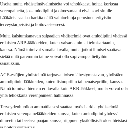
Useita muita yhdistelmävalmisteita voi tehokkaasti hoitaa korkeaa
verenpainetta, jos amlodipiini ja olmesartaani eivät sovi sinulle.
Lääkärisi saattaa harkita näitä vaihtoehtoja perustuen erityisiin
terveystarpeisiisi ja hoitovasteeseesi.
Muita kalsiumkanavan salpaajien yhdistelmiä ovat amlodipiini yhdessä
erilaisten ARB-lääkkeiden, kuten valsartaanin tai telmisartaanin,
kanssa. Nämä toimivat samalla tavalla, mutta jotkut ihmiset saattavat
sietää niitä paremmin tai ne voivat olla sopivampia tiettyihin
sairauksiin.
ACE-estäjien yhdistelmät tarjoavat toisen lähestymistavan, yhdistäen
amlodipiinin lääkkeiden, kuten lisinopriilin tai benatsepriilin, kanssa.
Nämä toimivat hieman eri tavalla kuin ARB-lääkkeet, mutta voivat olla
yhtä tehokkaita verenpaineen hallinnassa.
Terveydenhuollon ammattilaisesi saattaa myös harkita yhdistelmiä
erilaisten verenpainelääkkeiden kanssa, kuten amlodipiini yhdessä
diureetin tai beetasalpaajan kanssa, riippuen yksilöllisistä olosuhteistasi
ja hoitotavoitteistasi.