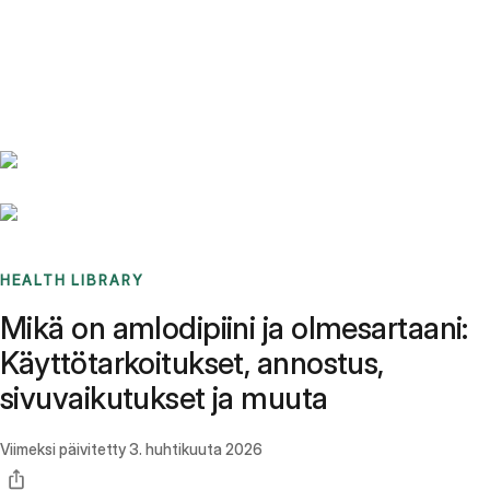
Benchmarks
Stories
FAQ
Sign up / Log in
HEALTH LIBRARY
Mikä on amlodipiini ja olmesartaani:
Käyttötarkoitukset, annostus,
sivuvaikutukset ja muuta
Viimeksi päivitetty
3. huhtikuuta 2026