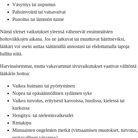
Väsymys tai uupumus
Pahoinvointi tai vatsavaivat
Punoitus tai lämmön tunne
Nämä yleiset vaikutukset yleensä vähenevät ensimmäisten
hoitoviikkojen aikana. Jos ne jatkuvat tai muuttuvat häiritseviksi,
lääkäri voi usein auttaa säätämällä annostasi tai ehdottamalla tapoja
hallita niitä.
Harvinaisemmat, mutta vakavammat sivuvaikutukset vaativat välitöntä
lääkärin hoitoa:
Vaikea huimaus tai pyörtyminen
Nopea tai epäsäännöllinen sydämen syke
Vaikea turvotus, erityisesti kasvoissa, huulissa, kielessä tai
kurkussa
Hengitys- tai nielemisvaikeudet
Rintakipu
Munuaisten ongelmien merkit (virtsaamisen muutokset, turvotus,
epätavallinen väsymys)