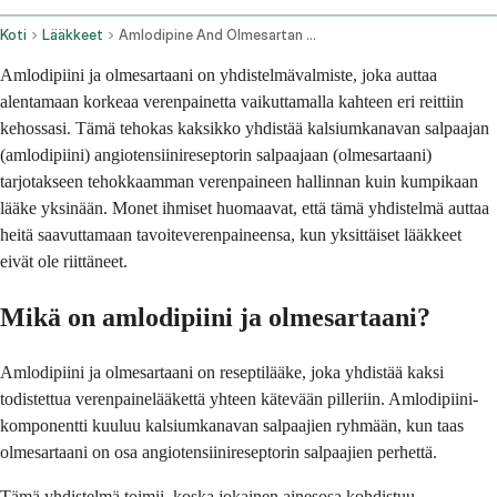
Koti
Lääkkeet
Amlodipine And Olmesartan Oral Route
Amlodipiini ja olmesartaani on yhdistelmävalmiste, joka auttaa
alentamaan korkeaa verenpainetta vaikuttamalla kahteen eri reittiin
kehossasi. Tämä tehokas kaksikko yhdistää kalsiumkanavan salpaajan
(amlodipiini) angiotensiinireseptorin salpaajaan (olmesartaani)
tarjotakseen tehokkaamman verenpaineen hallinnan kuin kumpikaan
lääke yksinään. Monet ihmiset huomaavat, että tämä yhdistelmä auttaa
heitä saavuttamaan tavoiteverenpaineensa, kun yksittäiset lääkkeet
eivät ole riittäneet.
Mikä on amlodipiini ja olmesartaani?
Amlodipiini ja olmesartaani on reseptilääke, joka yhdistää kaksi
todistettua verenpainelääkettä yhteen kätevään pilleriin. Amlodipiini-
komponentti kuuluu kalsiumkanavan salpaajien ryhmään, kun taas
olmesartaani on osa angiotensiinireseptorin salpaajien perhettä.
Tämä yhdistelmä toimii, koska jokainen ainesosa kohdistuu