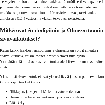
Terveydenhuollon ammattilainen tarkistaa säännöllisesti verenpaineesi
ja munuaisten toiminnan varmistaakseen, että lääke toimii edelleen
tehokkaasti ja turvallisesti sinulle. He arvioivat myös, tarvitaanko
annoksen säätöjä vasteesi ja yleisen terveytesi perusteella.
Mitkä ovat Amlodipiinin ja Olmesartaanin
sivuvaikutukset?
Kuten kaikki lääkkeet, amlodipiini ja olmesartaani voivat aiheuttaa
sivuvaikutuksia, vaikka monet ihmiset sietävät niitä hyvin.
Ymmärtämällä, mitä odottaa, voit tuntea olosi itsevarmemmaksi hoitosi
suhteen.
Yleisimmät sivuvaikutukset ovat yleensä lieviä ja usein paranevat, kun
kehosi sopeutuu lääkkeeseen:
Nilkkojen, jalkojen tai käsien turvotus (edeema)
Huimaus tai heikotus, erityisesti pystyyn noustessa
Päänsärky