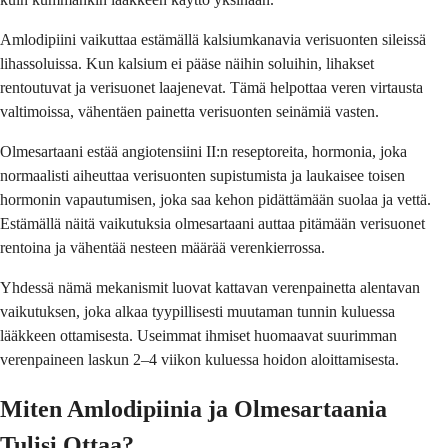
Amlodipiini vaikuttaa estämällä kalsiumkanavia verisuonten sileissä
lihassoluissa. Kun kalsium ei pääse näihin soluihin, lihakset
rentoutuvat ja verisuonet laajenevat. Tämä helpottaa veren virtausta
valtimoissa, vähentäen painetta verisuonten seinämiä vasten.
Olmesartaani estää angiotensiini II:n reseptoreita, hormonia, joka
normaalisti aiheuttaa verisuonten supistumista ja laukaisee toisen
hormonin vapautumisen, joka saa kehon pidättämään suolaa ja vettä.
Estämällä näitä vaikutuksia olmesartaani auttaa pitämään verisuonet
rentoina ja vähentää nesteen määrää verenkierrossa.
Yhdessä nämä mekanismit luovat kattavan verenpainetta alentavan
vaikutuksen, joka alkaa tyypillisesti muutaman tunnin kuluessa
lääkkeen ottamisesta. Useimmat ihmiset huomaavat suurimman
verenpaineen laskun 2–4 viikon kuluessa hoidon aloittamisesta.
Miten Amlodipiinia ja Olmesartaania
Tulisi Ottaa?