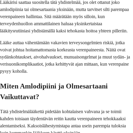
Lääkärisi saattaa suositella tätä yhdistelmää, jos olet ottanut joko
amlodipiinia tai olmesartaania yksinään, mutta tarvitset silti parempaa
verenpaineen hallintaa. Sitä määrätään myös silloin, kun
terveydenhuollon ammattilainen haluaa yksinkertaistaa
lääkitysrutiiniasi yhdistämällä kaksi tehokasta hoitoa yhteen pilleriin.
Lääke auttaa vähentämään vakavien terveysongelmien riskiä, jotka
voivat johtua hoitamattomasta korkeasta verenpaineesta. Näitä ovat
sydänkohtaukset, aivohalvaukset, munuaisongelmat ja muut sydän- ja
verisuonikomplikaatiot, jotka kehittyvät ajan mittaan, kun verenpaine
pysyy koholla.
Miten Amlodipiini ja Olmesartaani
Vaikuttavat?
Tätä yhdistelmälääkettä pidetään kohtalaisen vahvana ja se toimii
kahden toisiaan täydentävän reitin kautta verenpaineen tehokkaaksi
alentamiseksi. Kaksoislähestymistapa antaa usein parempia tuloksia
kuin kummankin lääkkeen käyttö yksinään.