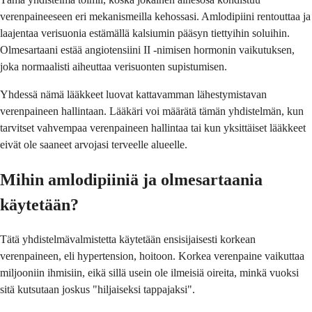
verenpaineeseen eri mekanismeilla kehossasi. Amlodipiini rentouttaa ja
laajentaa verisuonia estämällä kalsiumin pääsyn tiettyihin soluihin.
Olmesartaani estää angiotensiini II -nimisen hormonin vaikutuksen,
joka normaalisti aiheuttaa verisuonten supistumisen.
Yhdessä nämä lääkkeet luovat kattavamman lähestymistavan
verenpaineen hallintaan. Lääkäri voi määrätä tämän yhdistelmän, kun
tarvitset vahvempaa verenpaineen hallintaa tai kun yksittäiset lääkkeet
eivät ole saaneet arvojasi terveelle alueelle.
Mihin amlodipiiniä ja olmesartaania
käytetään?
Tätä yhdistelmävalmistetta käytetään ensisijaisesti korkean
verenpaineen, eli hypertension, hoitoon. Korkea verenpaine vaikuttaa
miljooniin ihmisiin, eikä sillä usein ole ilmeisiä oireita, minkä vuoksi
sitä kutsutaan joskus "hiljaiseksi tappajaksi".