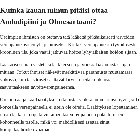
Kuinka kauan minun pitäisi ottaa
Amlodipiini ja Olmesartaani?
Useimpien ihmisten on otettava tätä lääkettä pitkäaikaisesti terveiden
verenpainetasojen ylläpitämiseksi. Korkea verenpaine on tyypillisesti
krooninen tila, joka vaatii jatkuvaa hoitoa lyhytaikaisen hoidon sijaan.
Lääkärisi seuraa vastettasi lääkkeeseen ja voi säätää annostasi ajan
mittaan. Jotkut ihmiset näkevät merkittävää parannusta muutamassa
viikossa, kun taas toiset saattavat tarvita useita kuukausia
saavuttaakseen tavoiteverenpaineensa.
On tärkeää jatkaa lääkityksen ottamista, vaikka tunnet olosi hyvin, sillä
korkealla verenpaineella ei usein ole oireita. Lääkityksen lopettaminen
ilman lääkärin ohjeita voi aiheuttaa verenpaineen palautumisen
kohonneelle tasolle, mikä voi mahdollisesti asettaa sinut
komplikaatioiden vaaraan.