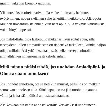
muihin vakaviin komplikaatioihin.
Yliannostuksen oireita voivat olla vaikea huimaus, heikotus,
pyörtyminen, nopea sydämen syke tai erittäin heikko olo. Älä odota
oireiden ilmaantumista ennen kuin haet apua, sillä vakavia vaikutuksia
voi kehittyä nopeasti.
Jos mahdollista, pidä lääkepullo mukanasi, kun soitat apua, sillä
terveydenhuollon ammattilaisten on tiedettävä tarkalleen, kuinka paljon
otit ja milloin. Älä yritä oksentaa itseäsi, ellei terveydenhuollon
ammattilainen nimenomaisesti kehota siihen.
Mitä minun pitäisi tehdä, jos unohdan Amlodipiini- ja
Olmesartaani-annoksen?
Jos unohdat annoksen, ota se heti kun muistat, paitsi jos on melkein
seuraavan annoksen aika. Siinä tapauksessa jätä unohtunut annos
väliin ja jatka säännöllistä annostusaikatauluasi.
Älä koskaan ota kahta annosta kerralla korvataksesi unohtuneen