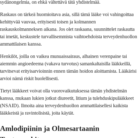
sydänongelmia, on ehkä vältettävä tätä yhdistelmää.
Raskaus on tärkeä huomioitava asia, sillä tämä lääke voi vahingoittaa
kehittyvää vauvaa, erityisesti toisen ja kolmannen
raskauskolmanneksen aikana. Jos olet raskaana, suunnittelet raskautta
tai imetät, keskustele turvallisemmista vaihtoehdoista terveydenhuollon
ammattilaisen kanssa.
Henkilöt, joilla on vaikea munuaissairaus, alhainen verenpaine tai
aiemmin angioedeema (vakava turvotus) samankaltaisilla lääkkeillä,
tarvitsevat erityisarvioinnin ennen tämän hoidon aloittamista. Lääkärisi
arvioi nämä riskit huolellisesti.
Tietyt lääkkeet voivat olla vuorovaikutuksessa tämän yhdistelmän
kanssa, mukaan lukien jotkut diureetit, litium ja tulehduskipulääkkeet
(NSAID). Ilmoita aina terveydenhuollon ammattilaisellesi kaikista
lääkkeistä ja ravintolisistä, joita käytät.
Amlodipiinin ja Olmesartaanin