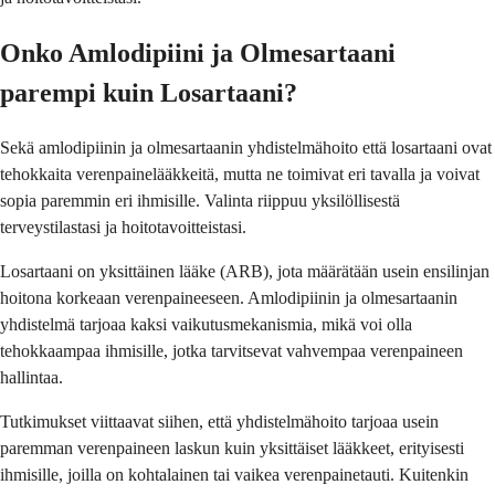
Onko Amlodipiini ja Olmesartaani
parempi kuin Losartaani?
Sekä amlodipiinin ja olmesartaanin yhdistelmähoito että losartaani ovat
tehokkaita verenpainelääkkeitä, mutta ne toimivat eri tavalla ja voivat
sopia paremmin eri ihmisille. Valinta riippuu yksilöllisestä
terveystilastasi ja hoitotavoitteistasi.
Losartaani on yksittäinen lääke (ARB), jota määrätään usein ensilinjan
hoitona korkeaan verenpaineeseen. Amlodipiinin ja olmesartaanin
yhdistelmä tarjoaa kaksi vaikutusmekanismia, mikä voi olla
tehokkaampaa ihmisille, jotka tarvitsevat vahvempaa verenpaineen
hallintaa.
Tutkimukset viittaavat siihen, että yhdistelmähoito tarjoaa usein
paremman verenpaineen laskun kuin yksittäiset lääkkeet, erityisesti
ihmisille, joilla on kohtalainen tai vaikea verenpainetauti. Kuitenkin