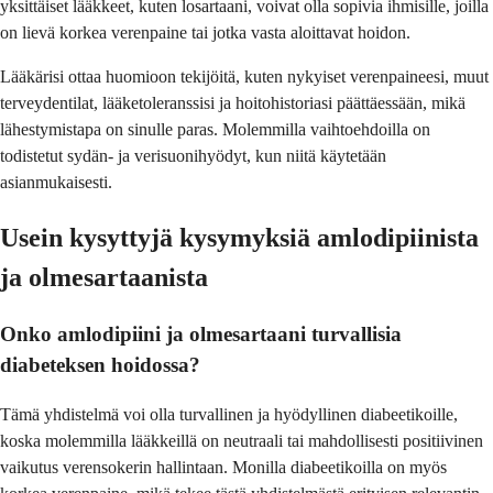
yksittäiset lääkkeet, kuten losartaani, voivat olla sopivia ihmisille, joilla
on lievä korkea verenpaine tai jotka vasta aloittavat hoidon.
Lääkärisi ottaa huomioon tekijöitä, kuten nykyiset verenpaineesi, muut
terveydentilat, lääketoleranssisi ja hoitohistoriasi päättäessään, mikä
lähestymistapa on sinulle paras. Molemmilla vaihtoehdoilla on
todistetut sydän- ja verisuonihyödyt, kun niitä käytetään
asianmukaisesti.
Usein kysyttyjä kysymyksiä amlodipiinista
ja olmesartaanista
Onko amlodipiini ja olmesartaani turvallisia
diabeteksen hoidossa?
Tämä yhdistelmä voi olla turvallinen ja hyödyllinen diabeetikoille,
koska molemmilla lääkkeillä on neutraali tai mahdollisesti positiivinen
vaikutus verensokerin hallintaan. Monilla diabeetikoilla on myös