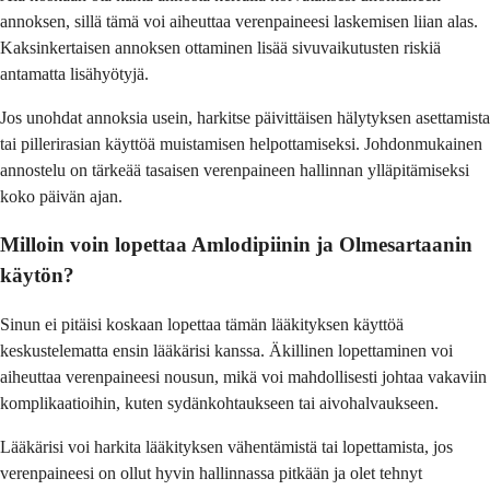
annoksen, sillä tämä voi aiheuttaa verenpaineesi laskemisen liian alas.
Kaksinkertaisen annoksen ottaminen lisää sivuvaikutusten riskiä
antamatta lisähyötyjä.
Jos unohdat annoksia usein, harkitse päivittäisen hälytyksen asettamista
tai pillerirasian käyttöä muistamisen helpottamiseksi. Johdonmukainen
annostelu on tärkeää tasaisen verenpaineen hallinnan ylläpitämiseksi
koko päivän ajan.
Milloin voin lopettaa Amlodipiinin ja Olmesartaanin
käytön?
Sinun ei pitäisi koskaan lopettaa tämän lääkityksen käyttöä
keskustelematta ensin lääkärisi kanssa. Äkillinen lopettaminen voi
aiheuttaa verenpaineesi nousun, mikä voi mahdollisesti johtaa vakaviin
komplikaatioihin, kuten sydänkohtaukseen tai aivohalvaukseen.
Lääkärisi voi harkita lääkityksen vähentämistä tai lopettamista, jos
verenpaineesi on ollut hyvin hallinnassa pitkään ja olet tehnyt