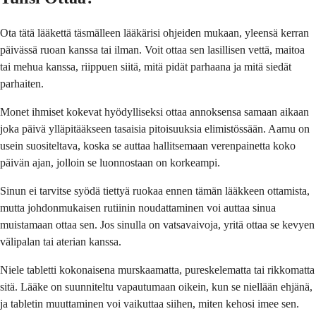
Ota tätä lääkettä täsmälleen lääkärisi ohjeiden mukaan, yleensä kerran
päivässä ruoan kanssa tai ilman. Voit ottaa sen lasillisen vettä, maitoa
tai mehua kanssa, riippuen siitä, mitä pidät parhaana ja mitä siedät
parhaiten.
Monet ihmiset kokevat hyödylliseksi ottaa annoksensa samaan aikaan
joka päivä ylläpitääkseen tasaisia pitoisuuksia elimistössään. Aamu on
usein suositeltava, koska se auttaa hallitsemaan verenpainetta koko
päivän ajan, jolloin se luonnostaan ​​on korkeampi.
Sinun ei tarvitse syödä tiettyä ruokaa ennen tämän lääkkeen ottamista,
mutta johdonmukaisen rutiinin noudattaminen voi auttaa sinua
muistamaan ottaa sen. Jos sinulla on vatsavaivoja, yritä ottaa se kevyen
välipalan tai aterian kanssa.
Niele tabletti kokonaisena murskaamatta, pureskelematta tai rikkomatta
sitä. Lääke on suunniteltu vapautumaan oikein, kun se niellään ehjänä,
ja tabletin muuttaminen voi vaikuttaa siihen, miten kehosi imee sen.