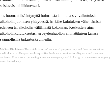
seistessäsi tai liikkuessasi.
Jos huomaat lisääntynyttä huimausta tai muita sivuvaikutuksia
alkoholin juomisen yhteydessä, harkitse kulutuksen vähentämistä
edelleen tai alkoholin välttämistä kokonaan. Keskustele aina
alkoholinkulutuksestasi terveydenhuollon ammattilaisen kanssa
säännöllisillä tarkastuskäynneillä.
Medical Disclaimer:
This article is for informational purposes only and does not constitute
medical advice. Always consult a qualified healthcare provider for diagnosis and treatment
decisions. If you are experiencing a medical emergency, call 911 or go to the nearest emergency
room immediately.