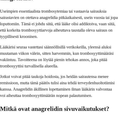
Useimpien essentiaalista trombosytemiaa tai vastaavia sairauksia
sairastavien on otettava anagrelidia pitkäaikaisesti, usein vuosia tai jopa
loputtomiin. Tämä ei johdu siitä, että lääke olisi addiktoiva, vaan siitä,
että korkeita trombosyyttiarvoja aiheuttava taustalla oleva sairaus on
tyypillisesti krooninen.
Lääkärisi seuraa vastettasi säännöllisillä verikokeilla, yleensä aluksi
muutaman viikon välein, sitten harvemmin, kun trombosyyttimääräsi
vakiintuu. Tavoitteena on löytää pienin tehokas annos, joka pitää
trombosyyttisi turvallisella alueella.
Jotkut voivat pitää taukoja hoidosta, jos heidän sairautensa menee
remissioon, mutta tämä päätös tulisi aina tehdä terveydenhuoltotiimisi
kanssa. Anagrelidin äkillinen lopettaminen ilman lääkärin valvontaa
voi aiheuttaa trombosyyttimäärän nopean palautumisen.
Mitkä ovat anagrelidin sivuvaikutukset?