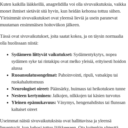
Kuten kaikilla lääkkeillä, anagrelidilla voi olla sivuvaikutuksia, vaikka
monet ihmiset sietävät sitä hyvin, kun heidän kehonsa tottuu siihen.
Yleisimmät sivuvaikutukset ovat yleensä lieviä ja usein paranevat
muutaman ensimmäisen hoitoviikon jälkeen.
Tässä ovat sivuvaikutukset, joita saatat kokea, ja on täysin normaalia
olla huolissaan niistä:
Sydämeen liittyvät vaikutukset:
Sydämentykytys, nopea
sydämen syke tai rintakipu ovat melko yleisiä, erityisesti hoidon
alussa
Ruoansulatusongelmat:
Pahoinvointi, ripuli, vatsakipu tai
ruokahaluttomuus
Neurologiset oireet:
Päänsärky, huimaus tai heikotuksen tunne
Nesteen kertyminen:
Jalkojen, nilkkojen tai käsien turvotus
Yleinen epämukavuus:
Väsymys, hengenahdistus tai flunssan
kaltaiset oireet
Useimmat näistä sivuvaikutuksista ovat hallittavissa ja yleensä
lieventyvät, kun kehosi tottuu lääkkeeseen. Ota kuitenkin yhteyttä