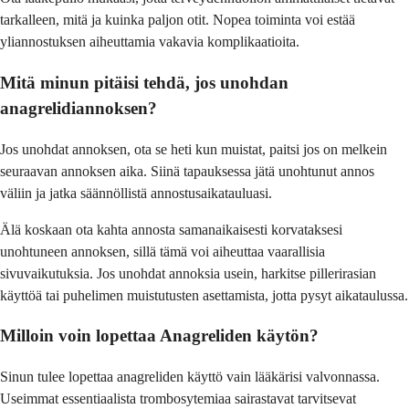
tarkalleen, mitä ja kuinka paljon otit. Nopea toiminta voi estää
yliannostuksen aiheuttamia vakavia komplikaatioita.
Mitä minun pitäisi tehdä, jos unohdan
anagrelidiannoksen?
Jos unohdat annoksen, ota se heti kun muistat, paitsi jos on melkein
seuraavan annoksen aika. Siinä tapauksessa jätä unohtunut annos
väliin ja jatka säännöllistä annostusaikatauluasi.
Älä koskaan ota kahta annosta samanaikaisesti korvataksesi
unohtuneen annoksen, sillä tämä voi aiheuttaa vaarallisia
sivuvaikutuksia. Jos unohdat annoksia usein, harkitse pillerirasian
käyttöä tai puhelimen muistutusten asettamista, jotta pysyt aikataulussa.
Milloin voin lopettaa Anagreliden käytön?
Sinun tulee lopettaa anagreliden käyttö vain lääkärisi valvonnassa.
Useimmat essentiaalista trombosytemiaa sairastavat tarvitsevat