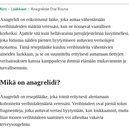
Koti
Lääkkeet
Anagrelide Oral Route
Anagrelidi on erikoistunut lääke, joka auttaa vähentämään
verihiutaleiden määrää veressäsi, kun ne nousevat vaarallisen
korkeiksi. Ajattele sitä kuin hellävaraista jarrujärjestelmää luuytimellesi,
joka hidastaa näiden pienten hyytymiseen auttavien verisolujen
tuotantoa. Tämä reseptilääke kuuluu verihiutaleita vähentävien
aineiden luokkaan, ja se on suunniteltu erityisesti auttamaan tiettyjen
verisairauksien kanssa kamppailevia ihmisiä elämään mukavammin ja
turvallisemmin.
Mikä on anagrelidi?
Anagrelidi on reseptilääke, joka toimii erityisesti alentamaan
kohonneita verihiutalemääriä veressäsi. Verihiutaleet ovat pieniä solun
fragmentteja, jotka auttavat vertasi hyytymään, kun loukkaannut, mutta
liian monen verihiutaleen saaminen voi aiheuttaa vakavia
terveysongelmia.