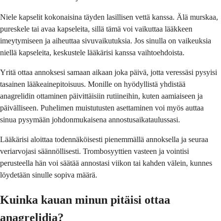
Niele kapselit kokonaisina täyden lasillisen vettä kanssa. Älä murskaa,
pureskele tai avaa kapseleita, sillä tämä voi vaikuttaa lääkkeen
imeytymiseen ja aiheuttaa sivuvaikutuksia. Jos sinulla on vaikeuksia
niellä kapseleita, keskustele lääkärisi kanssa vaihtoehdoista.
Yritä ottaa annoksesi samaan aikaan joka päivä, jotta veressäsi pysyisi
tasainen lääkeainepitoisuus. Monille on hyödyllistä yhdistää
anagrelidin ottaminen päivittäisiin rutiineihin, kuten aamiaiseen ja
päivälliseen. Puhelimen muistutusten asettaminen voi myös auttaa
sinua pysymään johdonmukaisena annostusaikataulussasi.
Lääkärisi aloittaa todennäköisesti pienemmällä annoksella ja seuraa
veriarvojasi säännöllisesti. Trombosyyttien vasteen ja vointisi
perusteella hän voi säätää annostasi viikon tai kahden välein, kunnes
löydetään sinulle sopiva määrä.
Kuinka kauan minun pitäisi ottaa
anagrelidia?