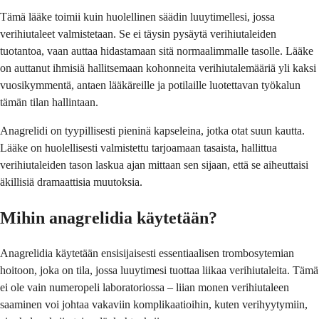
Tämä lääke toimii kuin huolellinen säädin luuytimellesi, jossa
verihiutaleet valmistetaan. Se ei täysin pysäytä verihiutaleiden
tuotantoa, vaan auttaa hidastamaan sitä normaalimmalle tasolle. Lääke
on auttanut ihmisiä hallitsemaan kohonneita verihiutalemääriä yli kaksi
vuosikymmentä, antaen lääkäreille ja potilaille luotettavan työkalun
tämän tilan hallintaan.
Anagrelidi on tyypillisesti pieninä kapseleina, jotka otat suun kautta.
Lääke on huolellisesti valmistettu tarjoamaan tasaista, hallittua
verihiutaleiden tason laskua ajan mittaan sen sijaan, että se aiheuttaisi
äkillisiä dramaattisia muutoksia.
Mihin anagrelidia käytetään?
Anagrelidia käytetään ensisijaisesti essentiaalisen trombosytemian
hoitoon, joka on tila, jossa luuytimesi tuottaa liikaa verihiutaleita. Tämä
ei ole vain numeropeli laboratoriossa – liian monen verihiutaleen
saaminen voi johtaa vakaviin komplikaatioihin, kuten verihyytymiin,