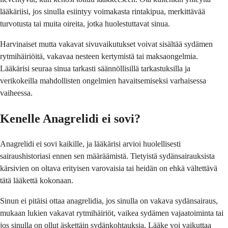
lääkäriisi, jos sinulla esiintyy voimakasta rintakipua, merkittävää
turvotusta tai muita oireita, jotka huolestuttavat sinua.
Harvinaiset mutta vakavat sivuvaikutukset voivat sisältää sydämen
rytmihäiriöitä, vakavaa nesteen kertymistä tai maksaongelmia.
Lääkärisi seuraa sinua tarkasti säännöllisillä tarkastuksilla ja
verikokeilla mahdollisten ongelmien havaitsemiseksi varhaisessa
vaiheessa.
Kenelle Anagrelidi ei sovi?
Anagrelidi ei sovi kaikille, ja lääkärisi arvioi huolellisesti
sairaushistoriasi ennen sen määräämistä. Tietyistä sydänsairauksista
kärsivien on oltava erityisen varovaisia tai heidän on ehkä vältettävä
tätä lääkettä kokonaan.
Sinun ei pitäisi ottaa anagrelidia, jos sinulla on vakava sydänsairaus,
mukaan lukien vakavat rytmihäiriöt, vaikea sydämen vajaatoiminta tai
jos sinulla on ollut äskettäin sydänkohtauksia. Lääke voi vaikuttaa