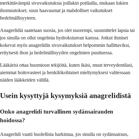
merkittävämpiä sivuvaikutuksia joillakin potilailla, mukaan lukien
ihomuutokset, suun haavaumat ja mahdolliset vaikutukset
hedelmällisyyteen.
Anagrelidiä saatetaan suosia, jos olet nuorempi, suunnittelet lapsia tai
jos sinulla on ollut ongelmia hydroksiurean kanssa. Jotkut ihmiset
kokevat myös anagrelidin sivuvaikutukset helpommin hallittaviksi,
erityisesti ihon ja hedelmällisyyden ongelmien puuttuessa.
Lääkärisi ottaa huomioon tekijöitä, kuten ikäsi, muut terveydentilasi,
aiemmat hoitovasteet ja henkilökohtaiset mieltymyksesi valitessaan
näiden lääkkeiden välillä.
Usein kysyttyjä kysymyksiä anagrelidistä
Onko anagrelidi turvallinen sydänsairauden
hoidossa?
Anagrelidi vaatii huolellista harkintaa, jos sinulla on sydänsairaus,