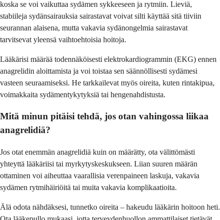
koska se voi vaikuttaa sydämen sykkeeseen ja rytmiin. Lieviä,
stabiileja sydänsairauksia sairastavat voivat silti käyttää sitä tiiviin
seurannan alaisena, mutta vakavia sydänongelmia sairastavat
tarvitsevat yleensä vaihtoehtoisia hoitoja.
Lääkärisi määrää todennäköisesti elektrokardiogrammin (EKG) ennen
anagrelidin aloittamista ja voi toistaa sen säännöllisesti sydämesi
vasteen seuraamiseksi. He tarkkailevat myös oireita, kuten rintakipua,
voimakkaita sydämentykytyksiä tai hengenahdistusta.
Mitä minun pitäisi tehdä, jos otan vahingossa liikaa
anagrelidiä?
Jos otat enemmän anagrelidiä kuin on määrätty, ota välittömästi
yhteyttä lääkäriisi tai myrkytyskeskukseen. Liian suuren määrän
ottaminen voi aiheuttaa vaarallisia verenpaineen laskuja, vakavia
sydämen rytmihäiriöitä tai muita vakavia komplikaatioita.
Älä odota nähdäksesi, tunnetko oireita – hakeudu lääkärin hoitoon heti.
Ota lääkepullo mukaasi, jotta terveydenhuollon ammattilaiset tietävät