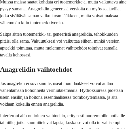
Muissa maissa saatat kohdata eri tuotemerkkejä, mutta vaikuttava aine
pysyy samana. Anagrelidin geneerisiä versioita on myös saatavilla,
jotka sisältävät saman vaikuttavan lääkkeen, mutta voivat maksaa
vähemmän kuin tuotemerkkiversio.
Saitpa sitten tuotemerkki- tai geneeristä anagrelidia, tehokkuuden
pitäisi olla sama. Vakuutuksesi voi vaikuttaa siihen, minkä version
apteekki toimittaa, mutta molemmat vaihtoehdot toimivat samalla
tavalla kehossasi.
Anagrelidin vaihtoehdot
Jos anagrelidi ei sovi sinulle, useat muut lääkkeet voivat auttaa
vähentämään kohonneita verihiutalemääriä. Hydroksiureaa pidetään
usein ensilinjan hoitona essentiaalisessa trombosytemiassa, ja sitä
voidaan kokeilla ennen anagrelidia.
Interferoni alfa on toinen vaihtoehto, erityisesti nuoremmille potilaille
tai niille, jotka suunnittelevat lapsia, koska se voi olla turvallisempi