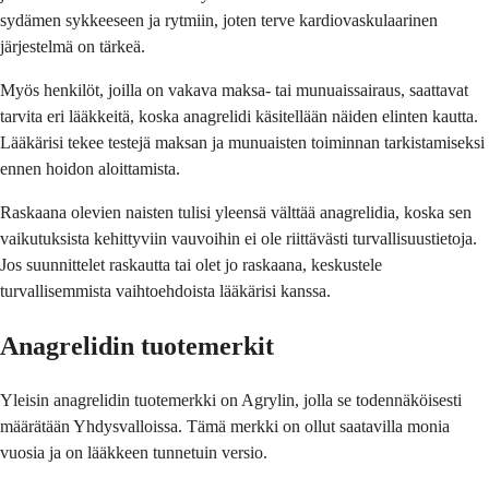
sydämen sykkeeseen ja rytmiin, joten terve kardiovaskulaarinen
järjestelmä on tärkeä.
Myös henkilöt, joilla on vakava maksa- tai munuaissairaus, saattavat
tarvita eri lääkkeitä, koska anagrelidi käsitellään näiden elinten kautta.
Lääkärisi tekee testejä maksan ja munuaisten toiminnan tarkistamiseksi
ennen hoidon aloittamista.
Raskaana olevien naisten tulisi yleensä välttää anagrelidia, koska sen
vaikutuksista kehittyviin vauvoihin ei ole riittävästi turvallisuustietoja.
Jos suunnittelet raskautta tai olet jo raskaana, keskustele
turvallisemmista vaihtoehdoista lääkärisi kanssa.
Anagrelidin tuotemerkit
Yleisin anagrelidin tuotemerkki on Agrylin, jolla se todennäköisesti
määrätään Yhdysvalloissa. Tämä merkki on ollut saatavilla monia
vuosia ja on lääkkeen tunnetuin versio.