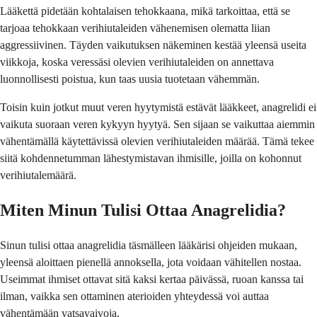
Lääkettä pidetään kohtalaisen tehokkaana, mikä tarkoittaa, että se
tarjoaa tehokkaan verihiutaleiden vähenemisen olematta liian
aggressiivinen. Täyden vaikutuksen näkeminen kestää yleensä useita
viikkoja, koska veressäsi olevien verihiutaleiden on annettava
luonnollisesti poistua, kun taas uusia tuotetaan vähemmän.
Toisin kuin jotkut muut veren hyytymistä estävät lääkkeet, anagrelidi ei
vaikuta suoraan veren kykyyn hyytyä. Sen sijaan se vaikuttaa aiemmin
vähentämällä käytettävissä olevien verihiutaleiden määrää. Tämä tekee
siitä kohdennetumman lähestymistavan ihmisille, joilla on kohonnut
verihiutalemäärä.
Miten Minun Tulisi Ottaa Anagrelidia?
Sinun tulisi ottaa anagrelidia täsmälleen lääkärisi ohjeiden mukaan,
yleensä aloittaen pienellä annoksella, jota voidaan vähitellen nostaa.
Useimmat ihmiset ottavat sitä kaksi kertaa päivässä, ruoan kanssa tai
ilman, vaikka sen ottaminen aterioiden yhteydessä voi auttaa
vähentämään vatsavaivoja.