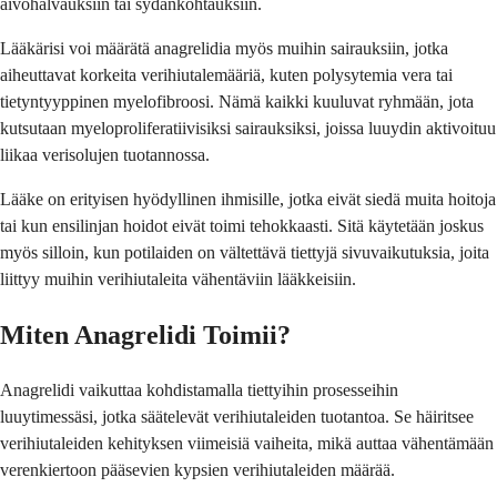
aivohalvauksiin tai sydänkohtauksiin.
Lääkärisi voi määrätä anagrelidia myös muihin sairauksiin, jotka
aiheuttavat korkeita verihiutalemääriä, kuten polysytemia vera tai
tietyntyyppinen myelofibroosi. Nämä kaikki kuuluvat ryhmään, jota
kutsutaan myeloproliferatiivisiksi sairauksiksi, joissa luuydin aktivoituu
liikaa verisolujen tuotannossa.
Lääke on erityisen hyödyllinen ihmisille, jotka eivät siedä muita hoitoja
tai kun ensilinjan hoidot eivät toimi tehokkaasti. Sitä käytetään joskus
myös silloin, kun potilaiden on vältettävä tiettyjä sivuvaikutuksia, joita
liittyy muihin verihiutaleita vähentäviin lääkkeisiin.
Miten Anagrelidi Toimii?
Anagrelidi vaikuttaa kohdistamalla tiettyihin prosesseihin
luuytimessäsi, jotka säätelevät verihiutaleiden tuotantoa. Se häiritsee
verihiutaleiden kehityksen viimeisiä vaiheita, mikä auttaa vähentämään
verenkiertoon pääsevien kypsien verihiutaleiden määrää.