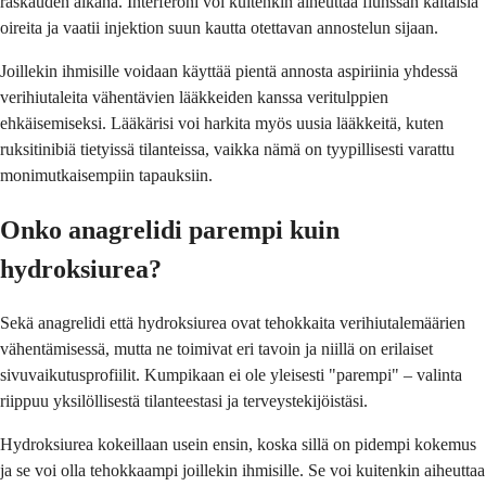
raskauden aikana. Interferoni voi kuitenkin aiheuttaa flunssan kaltaisia
oireita ja vaatii injektion suun kautta otettavan annostelun sijaan.
Joillekin ihmisille voidaan käyttää pientä annosta aspiriinia yhdessä
verihiutaleita vähentävien lääkkeiden kanssa veritulppien
ehkäisemiseksi. Lääkärisi voi harkita myös uusia lääkkeitä, kuten
ruksitinibiä tietyissä tilanteissa, vaikka nämä on tyypillisesti varattu
monimutkaisempiin tapauksiin.
Onko anagrelidi parempi kuin
hydroksiurea?
Sekä anagrelidi että hydroksiurea ovat tehokkaita verihiutalemäärien
vähentämisessä, mutta ne toimivat eri tavoin ja niillä on erilaiset
sivuvaikutusprofiilit. Kumpikaan ei ole yleisesti "parempi" – valinta
riippuu yksilöllisestä tilanteestasi ja terveystekijöistäsi.
Hydroksiurea kokeillaan usein ensin, koska sillä on pidempi kokemus
ja se voi olla tehokkaampi joillekin ihmisille. Se voi kuitenkin aiheuttaa