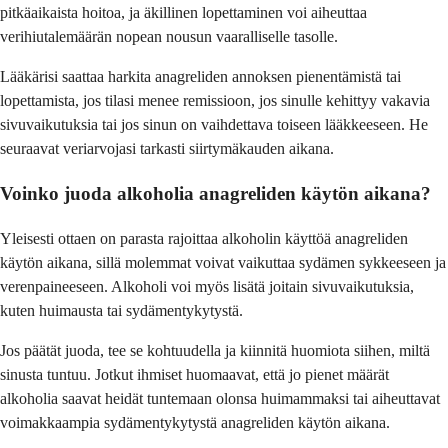
pitkäaikaista hoitoa, ja äkillinen lopettaminen voi aiheuttaa
verihiutalemäärän nopean nousun vaaralliselle tasolle.
Lääkärisi saattaa harkita anagreliden annoksen pienentämistä tai
lopettamista, jos tilasi menee remissioon, jos sinulle kehittyy vakavia
sivuvaikutuksia tai jos sinun on vaihdettava toiseen lääkkeeseen. He
seuraavat veriarvojasi tarkasti siirtymäkauden aikana.
Voinko juoda alkoholia anagreliden käytön aikana?
Yleisesti ottaen on parasta rajoittaa alkoholin käyttöä anagreliden
käytön aikana, sillä molemmat voivat vaikuttaa sydämen sykkeeseen ja
verenpaineeseen. Alkoholi voi myös lisätä joitain sivuvaikutuksia,
kuten huimausta tai sydämentykytystä.
Jos päätät juoda, tee se kohtuudella ja kiinnitä huomiota siihen, miltä
sinusta tuntuu. Jotkut ihmiset huomaavat, että jo pienet määrät
alkoholia saavat heidät tuntemaan olonsa huimammaksi tai aiheuttavat
voimakkaampia sydämentykytystä anagreliden käytön aikana.