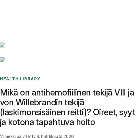
Benchmarks
Stories
FAQ
Sign up / Log in
HEALTH LIBRARY
Mikä on antihemofiilinen tekijä VIII ja
von Willebrandin tekijä
(laskimonsisäinen reitti)? Oireet, syyt
ja kotona tapahtuva hoito
Viimeksi päivitetty
3. huhtikuuta 2026