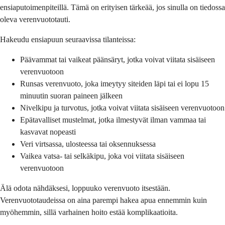
ensiaputoimenpiteillä. Tämä on erityisen tärkeää, jos sinulla on tiedossa
oleva verenvuototauti.
Hakeudu ensiapuun seuraavissa tilanteissa:
Päävammat tai vaikeat päänsäryt, jotka voivat viitata sisäiseen
verenvuotoon
Runsas verenvuoto, joka imeytyy siteiden läpi tai ei lopu 15
minuutin suoran paineen jälkeen
Nivelkipu ja turvotus, jotka voivat viitata sisäiseen verenvuotoon
Epätavalliset mustelmat, jotka ilmestyvät ilman vammaa tai
kasvavat nopeasti
Veri virtsassa, ulosteessa tai oksennuksessa
Vaikea vatsa- tai selkäkipu, joka voi viitata sisäiseen
verenvuotoon
Älä odota nähdäksesi, loppuuko verenvuoto itsestään.
Verenvuototaudeissa on aina parempi hakea apua ennemmin kuin
myöhemmin, sillä varhainen hoito estää komplikaatioita.