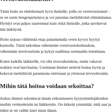
Tämä hoito on ehdottomasti hyvä ihmisille, joilla on verenvuototauti -
se on usein hengenpelastava ja voi parantaa merkittävästi elämänlaatua.
Hyödyt ovat paljon suuremmat kuin riskit ihmisille, jotka tarvitsevat
tätä lääkitystä.
Hoito tarjoaa välittömiä etuja palauttamalla veren kyvyn hyytyä
kunnolla. Tämä tarkoittaa vähemmän verenvuotokohtauksia,
vähemmän nivelvaurioita ja kykyä osallistua normaaliin toimintaan.
Kuten kaikilla lääkkeillä, voi olla sivuvaikutuksia, mutta vakavat
reaktiot ovat harvinaisia. Useimmat ihmiset sietävät hoitoa hyvin ja
kokevat merkittävää parannusta oireissaan ja yleisessä terveydessään.
Mihin tätä hoitoa voidaan sekoittaa?
Joskus ihmiset sekoittavat tämän erikoistuneen hyytymistekijähoidon
muihin verituotteisiin tai lääkkeisiin. On tärkeää ymmärtää, mitä saat ja
miksi se on valittu juuri sinun tilaasi.