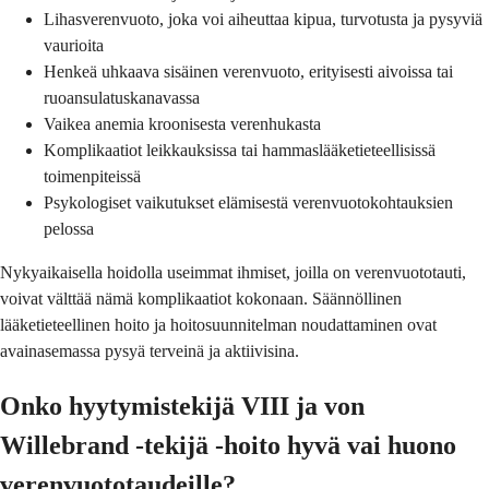
Lihasverenvuoto, joka voi aiheuttaa kipua, turvotusta ja pysyviä
vaurioita
Henkeä uhkaava sisäinen verenvuoto, erityisesti aivoissa tai
ruoansulatuskanavassa
Vaikea anemia kroonisesta verenhukasta
Komplikaatiot leikkauksissa tai hammaslääketieteellisissä
toimenpiteissä
Psykologiset vaikutukset elämisestä verenvuotokohtauksien
pelossa
Nykyaikaisella hoidolla useimmat ihmiset, joilla on verenvuototauti,
voivat välttää nämä komplikaatiot kokonaan. Säännöllinen
lääketieteellinen hoito ja hoitosuunnitelman noudattaminen ovat
avainasemassa pysyä terveinä ja aktiivisina.
Onko hyytymistekijä VIII ja von
Willebrand -tekijä -hoito hyvä vai huono
verenvuototaudeille?