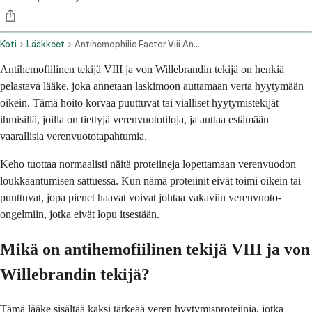
Koti
Lääkkeet
Antihemophilic Factor Viii And Von Willebrand Factor Intravenous Route
Antihemofiilinen tekijä VIII ja von Willebrandin tekijä on henkiä
pelastava lääke, joka annetaan laskimoon auttamaan verta hyytymään
oikein. Tämä hoito korvaa puuttuvat tai vialliset hyytymistekijät
ihmisillä, joilla on tiettyjä verenvuototiloja, ja auttaa estämään
vaarallisia verenvuototapahtumia.
Keho tuottaa normaalisti näitä proteiineja lopettamaan verenvuodon
loukkaantumisen sattuessa. Kun nämä proteiinit eivät toimi oikein tai
puuttuvat, jopa pienet haavat voivat johtaa vakaviin verenvuoto-
ongelmiin, jotka eivät lopu itsestään.
Mikä on antihemofiilinen tekijä VIII ja von
Willebrandin tekijä?
Tämä lääke sisältää kaksi tärkeää veren hyytymisproteiinia, jotka