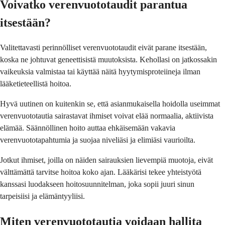
Voivatko verenvuototaudit parantua
itsestään?
Valitettavasti perinnölliset verenvuototaudit eivät parane itsestään,
koska ne johtuvat geneettisistä muutoksista. Kehollasi on jatkossakin
vaikeuksia valmistaa tai käyttää näitä hyytymisproteiineja ilman
lääketieteellistä hoitoa.
Hyvä uutinen on kuitenkin se, että asianmukaisella hoidolla useimmat
verenvuototautia sairastavat ihmiset voivat elää normaalia, aktiivista
elämää. Säännöllinen hoito auttaa ehkäisemään vakavia
verenvuototapahtumia ja suojaa niveliäsi ja elimiäsi vaurioilta.
Jotkut ihmiset, joilla on näiden sairauksien lievempiä muotoja, eivät
välttämättä tarvitse hoitoa koko ajan. Lääkärisi tekee yhteistyötä
kanssasi luodakseen hoitosuunnitelman, joka sopii juuri sinun
tarpeisiisi ja elämäntyyliisi.
Miten verenvuototautia voidaan hallita