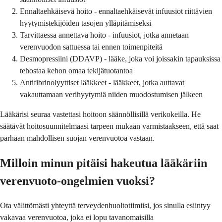
Ennaltaehkäisevä hoito - ennaltaehkäisevät infuusiot riittävien
hyytymistekijöiden tasojen ylläpitämiseksi
Tarvittaessa annettava hoito - infuusiot, jotka annetaan
verenvuodon sattuessa tai ennen toimenpiteitä
Desmopressiini (DDAVP) - lääke, joka voi joissakin tapauksissa
tehostaa kehon omaa tekijätuotantoa
Antifibrinolyyttiset lääkkeet - lääkkeet, jotka auttavat
vakauttamaan verihyytymiä niiden muodostumisen jälkeen
Lääkärisi seuraa vastettasi hoitoon säännöllisillä verikokeilla. He
säätävät hoitosuunnitelmaasi tarpeen mukaan varmistaakseen, että saat
parhaan mahdollisen suojan verenvuotoa vastaan.
Milloin minun pitäisi hakeutua lääkäriin
verenvuoto-ongelmien vuoksi?
Ota välittömästi yhteyttä terveydenhuoltotiimiisi, jos sinulla esiintyy
vakavaa verenvuotoa, joka ei lopu tavanomaisilla