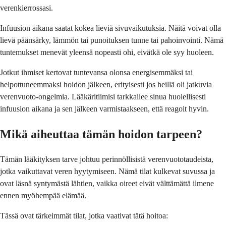
verenkierrossasi.
Infuusion aikana saatat kokea lieviä sivuvaikutuksia. Näitä voivat olla
lievä päänsärky, lämmön tai punoituksen tunne tai pahoinvointi. Nämä
tuntemukset menevät yleensä nopeasti ohi, eivätkä ole syy huoleen.
Jotkut ihmiset kertovat tuntevansa olonsa energisemmäksi tai
helpottuneemmaksi hoidon jälkeen, erityisesti jos heillä oli jatkuvia
verenvuoto-ongelmia. Lääkäritiimisi tarkkailee sinua huolellisesti
infuusion aikana ja sen jälkeen varmistaakseen, että reagoit hyvin.
Mikä aiheuttaa tämän hoidon tarpeen?
Tämän lääkityksen tarve johtuu perinnöllisistä verenvuototaudeista,
jotka vaikuttavat veren hyytymiseen. Nämä tilat kulkevat suvussa ja
ovat läsnä syntymästä lähtien, vaikka oireet eivät välttämättä ilmene
ennen myöhempää elämää.
Tässä ovat tärkeimmät tilat, jotka vaativat tätä hoitoa: