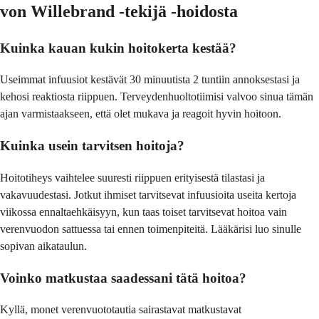
von Willebrand -tekijä -hoidosta
Kuinka kauan kukin hoitokerta kestää?
Useimmat infuusiot kestävät 30 minuutista 2 tuntiin annoksestasi ja
kehosi reaktiosta riippuen. Terveydenhuoltotiimisi valvoo sinua tämän
ajan varmistaakseen, että olet mukava ja reagoit hyvin hoitoon.
Kuinka usein tarvitsen hoitoja?
Hoitotiheys vaihtelee suuresti riippuen erityisestä tilastasi ja
vakavuudestasi. Jotkut ihmiset tarvitsevat infuusioita useita kertoja
viikossa ennaltaehkäisyyn, kun taas toiset tarvitsevat hoitoa vain
verenvuodon sattuessa tai ennen toimenpiteitä. Lääkärisi luo sinulle
sopivan aikataulun.
Voinko matkustaa saadessani tätä hoitoa?
Kyllä, monet verenvuototautia sairastavat matkustavat