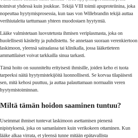
toimivat yhdessä kuin joukkue. Tekijä VIII toimii apuproteiinina, joka
nopeuttaa hyytymisprosessia, kun taas von Willebrandin tekijä auttaa
verihiutaleita tarttumaan yhteen muodostaen hyytymiä.
Lääke valmistetaan luovutetusta ihmisen veriplasmasta, joka on
huolellisesti käsitelty ja puhdistettu. Se annetaan suoraan verenkiertoon
laskimoon, yleensä sairaalassa tai klinikalla, jossa lääketieteen
ammattilaiset voivat tarkkailla sinua tarkasti.
Tämä hoito on suunniteltu erityisesti ihmisille, joiden keho ei tuota
tarpeeksi näitä hyytymistekijöitä luonnollisesti. Se korvaa tilapäisesti
sen, mitä kehosi puuttuu, ja auttaa palauttamaan normaalin veren
hyytymistoiminnan.
Miltä tämän hoidon saaminen tuntuu?
Useimmat ihmiset tuntevat laskimoon asettamisen pienenä
nipistyksenä, joka on samanlainen kuin verikokeen ottaminen. Kun
lääke alkaa virrata, et yleensä tunne mitään epätavallista