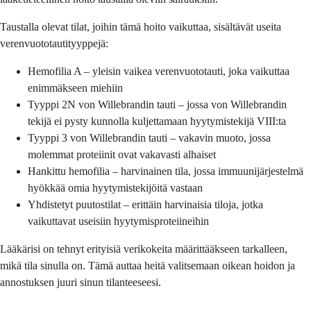
Taustalla olevat tilat, joihin tämä hoito vaikuttaa, sisältävät useita
verenvuototautityyppejä:
Hemofilia A – yleisin vaikea verenvuototauti, joka vaikuttaa
enimmäkseen miehiin
Tyyppi 2N von Willebrandin tauti – jossa von Willebrandin
tekijä ei pysty kunnolla kuljettamaan hyytymistekijä VIII:ta
Tyyppi 3 von Willebrandin tauti – vakavin muoto, jossa
molemmat proteiinit ovat vakavasti alhaiset
Hankittu hemofilia – harvinainen tila, jossa immuunijärjestelmä
hyökkää omia hyytymistekijöitä vastaan
Yhdistetyt puutostilat – erittäin harvinaisia tiloja, jotka
vaikuttavat useisiin hyytymisproteiineihin
Lääkärisi on tehnyt erityisiä verikokeita määrittääkseen tarkalleen,
mikä tila sinulla on. Tämä auttaa heitä valitsemaan oikean hoidon ja
annostuksen juuri sinun tilanteeseesi.