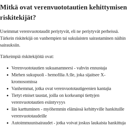
Mitkä ovat verenvuototautien kehittymisen
riskitekijät?
Useimmat verenvuototaudit periytyvät, eli ne periytyvät perheissä.
Tärkein riskitekijä on vanhempien tai sukulaisten sairastaminen näihin
sairauksiin.
Tärkeimpiä riskitekijöitä ovat:
Verenvuototautien sukuanamneesi - vahvin ennustaja
Miehen sukupuoli - hemofilia A:lle, joka sijaitsee X-
kromosomissa
Vanhemmat, jotka ovat verenvuototautigeenien kantajia
Tietyt etniset taustat, joilla on korkeampi tiettyjen
verenvuototautien esiintyvyys
Iän karttuminen - myöhemmin elämässä kehittyville hankituille
verenvuototaudeille
Autoimmuunisairaudet - jotka voivat joskus laukaista hankittuja