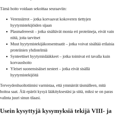
Tämä hoito voidaan sekoittaa seuraaviin:
Verensiirrot – jotka korvaavat kokoveren tiettyjen
hyytymistekijöiden sijaan
Plasmafereesit – jotka sisältävät monia eri proteiineja, eivät vain
niitä, joita tarvitset
Muut hyytymistekijäkonsentraatit – jotka voivat sisältää erilaisia
proteiinien yhdistelmiä
Synteettiset hyytymislääkkeet – jotka toimivat eri tavalla kuin
korvaushoito
Yleiset suonensisäiset nesteet – jotka eivät sisällä
hyytymistekijöitä
Terveydenhuoltotiimisi varmistaa, että ymmärrät täsmälleen, mitä
hoitoa saat. Älä epäröi kysyä lääkityksestäsi ja siitä, miksi se on paras
valinta juuri sinun tilaasi.
Usein kysyttyjä kysymyksiä tekijä VIII- ja