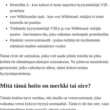
Hemofilia A - kun kehosi ei tuota tarpeeksi hyytymistekijä VIII -
proteiinia
von Willebrandin tauti - kun von Willebrand -tekijäsi ei toimi
kunnolla tai puuttuu
Yhdistetty hyytymistekijä VIII:n ja von Willebrand -tekijän
puutos - harvinainen tila, joka vaikuttaa molempiin proteiineihin
Hankitut verenvuototaudit - joskus kehittyvät myöhemmin
elämässä muiden sairauksien vuoksi
Nämä eivät ole sairauksia, jotka voit saada joltain toiselta tai jotka
kehittyvät elämäntapavalintojen seurauksena. Ne johtuvat muutoksista
geeneissäsi, jotka vaikuttavat siihen, miten kehosi tuottaa
hyytymisproteiineja.
Mitä tämä hoito on merkki tai oire?
Tämän hoidon tarve osoittaa, että sinulla on verenvuototauti, joka
vaikuttaa veresi kykyyn hyytyä normaalisti. Tämä ei ole itse oire, vaan
lääketieteellinen hoito taustalla oleviin sairauksiin.