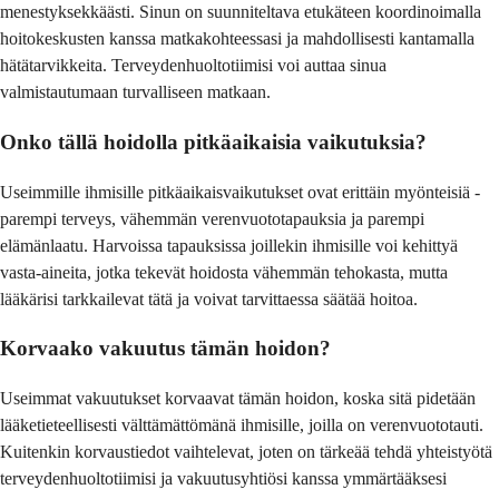
menestyksekkäästi. Sinun on suunniteltava etukäteen koordinoimalla
hoitokeskusten kanssa matkakohteessasi ja mahdollisesti kantamalla
hätätarvikkeita. Terveydenhuoltotiimisi voi auttaa sinua
valmistautumaan turvalliseen matkaan.
Onko tällä hoidolla pitkäaikaisia vaikutuksia?
Useimmille ihmisille pitkäaikaisvaikutukset ovat erittäin myönteisiä -
parempi terveys, vähemmän verenvuototapauksia ja parempi
elämänlaatu. Harvoissa tapauksissa joillekin ihmisille voi kehittyä
vasta-aineita, jotka tekevät hoidosta vähemmän tehokasta, mutta
lääkärisi tarkkailevat tätä ja voivat tarvittaessa säätää hoitoa.
Korvaako vakuutus tämän hoidon?
Useimmat vakuutukset korvaavat tämän hoidon, koska sitä pidetään
lääketieteellisesti välttämättömänä ihmisille, joilla on verenvuototauti.
Kuitenkin korvaustiedot vaihtelevat, joten on tärkeää tehdä yhteistyötä
terveydenhuoltotiimisi ja vakuutusyhtiösi kanssa ymmärtääksesi