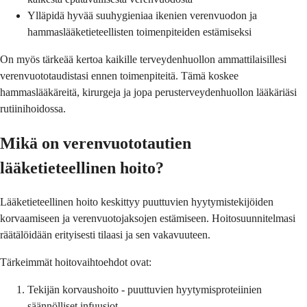
Ylläpidä hyvää suuhygieniaa ikenien verenvuodon ja
hammaslääketieteellisten toimenpiteiden estämiseksi
On myös tärkeää kertoa kaikille terveydenhuollon ammattilaisillesi
verenvuototaudistasi ennen toimenpiteitä. Tämä koskee
hammaslääkäreitä, kirurgeja ja jopa perusterveydenhuollon lääkäriäsi
rutiinihoidossa.
Mikä on verenvuototautien
lääketieteellinen hoito?
Lääketieteellinen hoito keskittyy puuttuvien hyytymistekijöiden
korvaamiseen ja verenvuotojaksojen estämiseen. Hoitosuunnitelmasi
räätälöidään erityisesti tilaasi ja sen vakavuuteen.
Tärkeimmät hoitovaihtoehdot ovat:
Tekijän korvaushoito - puuttuvien hyytymisproteiinien
säännölliset infuusiot