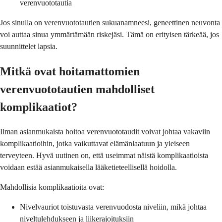
verenvuototautia
Jos sinulla on verenvuototautien sukuanamneesi, geneettinen neuvonta
voi auttaa sinua ymmärtämään riskejäsi. Tämä on erityisen tärkeää, jos
suunnittelet lapsia.
Mitkä ovat hoitamattomien
verenvuototautien mahdolliset
komplikaatiot?
Ilman asianmukaista hoitoa verenvuototaudit voivat johtaa vakaviin
komplikaatioihin, jotka vaikuttavat elämänlaatuun ja yleiseen
terveyteen. Hyvä uutinen on, että useimmat näistä komplikaatioista
voidaan estää asianmukaisella lääketieteellisellä hoidolla.
Mahdollisia komplikaatioita ovat:
Nivelvauriot toistuvasta verenvuodosta niveliin, mikä johtaa
niveltulehdukseen ja liikerajoituksiin