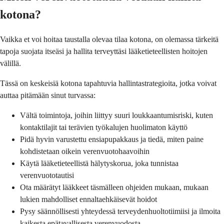
kotona?
Vaikka et voi hoitaa taustalla olevaa tilaa kotona, on olemassa tärkeitä
tapoja suojata itseäsi ja hallita terveyttäsi lääketieteellisten hoitojen
välillä.
Tässä on keskeisiä kotona tapahtuvia hallintastrategioita, jotka voivat
auttaa pitämään sinut turvassa:
Vältä toimintoja, joihin liittyy suuri loukkaantumisriski, kuten
kontaktilajit tai terävien työkalujen huolimaton käyttö
Pidä hyvin varustettu ensiapupakkaus ja tiedä, miten paine
kohdistetaan oikein verenvuotohaavoihin
Käytä lääketieteellistä hälytyskorua, joka tunnistaa
verenvuototautisi
Ota määrätyt lääkkeet täsmälleen ohjeiden mukaan, mukaan
lukien mahdolliset ennaltaehkäisevät hoidot
Pysy säännöllisesti yhteydessä terveydenhuoltotiimiisi ja ilmoita
kaikesta epätavallisesta verenvuodosta