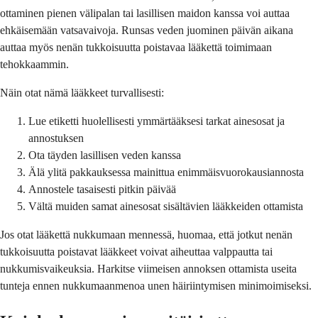
ottaminen pienen välipalan tai lasillisen maidon kanssa voi auttaa
ehkäisemään vatsavaivoja. Runsas veden juominen päivän aikana
auttaa myös nenän tukkoisuutta poistavaa lääkettä toimimaan
tehokkaammin.
Näin otat nämä lääkkeet turvallisesti:
Lue etiketti huolellisesti ymmärtääksesi tarkat ainesosat ja
annostuksen
Ota täyden lasillisen veden kanssa
Älä ylitä pakkauksessa mainittua enimmäisvuorokausiannosta
Annostele tasaisesti pitkin päivää
Vältä muiden samat ainesosat sisältävien lääkkeiden ottamista
Jos otat lääkettä nukkumaan mennessä, huomaa, että jotkut nenän
tukkoisuutta poistavat lääkkeet voivat aiheuttaa valppautta tai
nukkumisvaikeuksia. Harkitse viimeisen annoksen ottamista useita
tunteja ennen nukkumaanmenoa unen häiriintymisen minimoimiseksi.