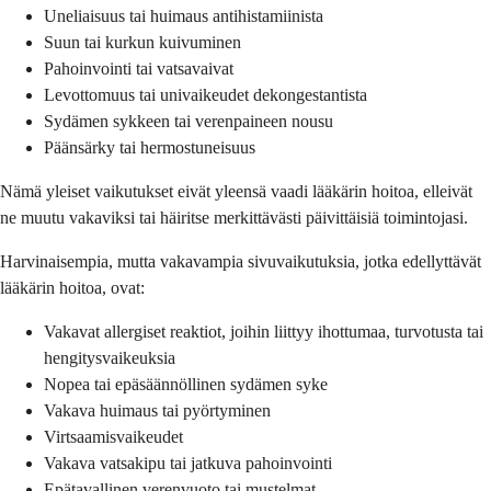
Uneliaisuus tai huimaus antihistamiinista
Suun tai kurkun kuivuminen
Pahoinvointi tai vatsavaivat
Levottomuus tai univaikeudet dekongestantista
Sydämen sykkeen tai verenpaineen nousu
Päänsärky tai hermostuneisuus
Nämä yleiset vaikutukset eivät yleensä vaadi lääkärin hoitoa, elleivät
ne muutu vakaviksi tai häiritse merkittävästi päivittäisiä toimintojasi.
Harvinaisempia, mutta vakavampia sivuvaikutuksia, jotka edellyttävät
lääkärin hoitoa, ovat:
Vakavat allergiset reaktiot, joihin liittyy ihottumaa, turvotusta tai
hengitysvaikeuksia
Nopea tai epäsäännöllinen sydämen syke
Vakava huimaus tai pyörtyminen
Virtsaamisvaikeudet
Vakava vatsakipu tai jatkuva pahoinvointi
Epätavallinen verenvuoto tai mustelmat