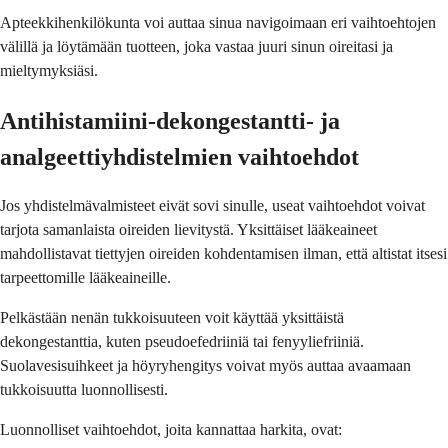
Apteekkihenkilökunta voi auttaa sinua navigoimaan eri vaihtoehtojen
välillä ja löytämään tuotteen, joka vastaa juuri sinun oireitasi ja
mieltymyksiäsi.
Antihistamiini-dekongestantti- ja
analgeettiyhdistelmien vaihtoehdot
Jos yhdistelmävalmisteet eivät sovi sinulle, useat vaihtoehdot voivat
tarjota samanlaista oireiden lievitystä. Yksittäiset lääkeaineet
mahdollistavat tiettyjen oireiden kohdentamisen ilman, että altistat itsesi
tarpeettomille lääkeaineille.
Pelkästään nenän tukkoisuuteen voit käyttää yksittäistä
dekongestanttia, kuten pseudoefedriiniä tai fenyyliefriiniä.
Suolavesisuihkeet ja höyryhengitys voivat myös auttaa avaamaan
tukkoisuutta luonnollisesti.
Luonnolliset vaihtoehdot, joita kannattaa harkita, ovat: