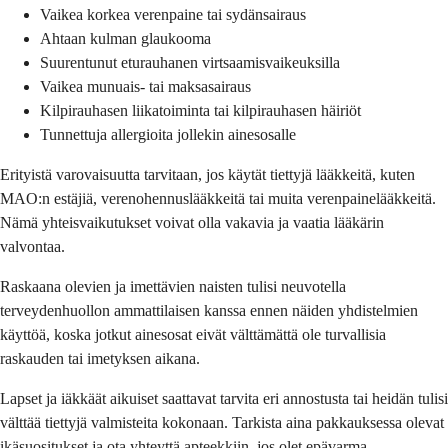
Vaikea korkea verenpaine tai sydänsairaus
Ahtaan kulman glaukooma
Suurentunut eturauhanen virtsaamisvaikeuksilla
Vaikea munuais- tai maksasairaus
Kilpirauhasen liikatoiminta tai kilpirauhasen häiriöt
Tunnettuja allergioita jollekin ainesosalle
Erityistä varovaisuutta tarvitaan, jos käytät tiettyjä lääkkeitä, kuten
MAO:n estäjiä, verenohennuslääkkeitä tai muita verenpainelääkkeitä.
Nämä yhteisvaikutukset voivat olla vakavia ja vaatia lääkärin
valvontaa.
Raskaana olevien ja imettävien naisten tulisi neuvotella
terveydenhuollon ammattilaisen kanssa ennen näiden yhdistelmien
käyttöä, koska jotkut ainesosat eivät välttämättä ole turvallisia
raskauden tai imetyksen aikana.
Lapset ja iäkkäät aikuiset saattavat tarvita eri annostusta tai heidän tulisi
välttää tiettyjä valmisteita kokonaan. Tarkista aina pakkauksessa olevat
ikäsuositukset ja ota yhteyttä apteekkiin, jos olet epävarma.