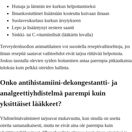
Hunaja ja lämmin tee kurkun helpottamiseksi
Ilmankostuttimet lisäämään kosteutta kuivaan ilmaan
Suolavesikurlaus kurkun ärsytykseen
Lepo ja lisääntynyt nesteen saanti
Sinkki- tai C-vitamiinilisät (lääkärin luvalla)
Terveydenhuollon ammattilainen voi suositella reseptivaihtoehtoja, jos
ilman reseptiä saatavat vaihtoehdot eivät tarjoa riittävää helpotusta.
Joskus taustalla olevien syiden hoitaminen antaa parempia pitkäaikaisia
tuloksia kuin pelkkä oireiden hallinta.
Onko antihistamiini-dekongestantti- ja
analgeettiyhdistelmä parempi kuin
yksittäiset lääkkeet?
Yhdistelmävalmisteet tarjoavat mukavuutta, kun sinulla on useita
oireita samanaikaisesti, mutta ne eivät aina ole parempia kuin