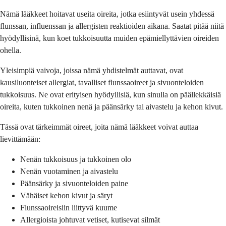
Nämä lääkkeet hoitavat useita oireita, jotka esiintyvät usein yhdessä
flunssan, influenssan ja allergisten reaktioiden aikana. Saatat pitää niitä
hyödyllisinä, kun koet tukkoisuutta muiden epämiellyttävien oireiden
ohella.
Yleisimpiä vaivoja, joissa nämä yhdistelmät auttavat, ovat
kausiluonteiset allergiat, tavalliset flunssaoireet ja sivuonteloiden
tukkoisuus. Ne ovat erityisen hyödyllisiä, kun sinulla on päällekkäisiä
oireita, kuten tukkoinen nenä ja päänsärky tai aivastelu ja kehon kivut.
Tässä ovat tärkeimmät oireet, joita nämä lääkkeet voivat auttaa
lievittämään:
Nenän tukkoisuus ja tukkoinen olo
Nenän vuotaminen ja aivastelu
Päänsärky ja sivuonteloiden paine
Vähäiset kehon kivut ja säryt
Flunssaoireisiin liittyvä kuume
Allergioista johtuvat vetiset, kutisevat silmät