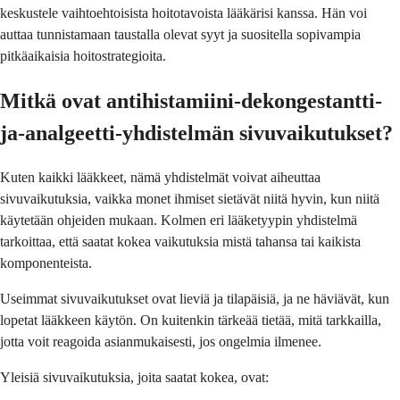
keskustele vaihtoehtoisista hoitotavoista lääkärisi kanssa. Hän voi
auttaa tunnistamaan taustalla olevat syyt ja suositella sopivampia
pitkäaikaisia hoitostrategioita.
Mitkä ovat antihistamiini-dekongestantti-
ja-analgeetti-yhdistelmän sivuvaikutukset?
Kuten kaikki lääkkeet, nämä yhdistelmät voivat aiheuttaa
sivuvaikutuksia, vaikka monet ihmiset sietävät niitä hyvin, kun niitä
käytetään ohjeiden mukaan. Kolmen eri lääketyypin yhdistelmä
tarkoittaa, että saatat kokea vaikutuksia mistä tahansa tai kaikista
komponenteista.
Useimmat sivuvaikutukset ovat lieviä ja tilapäisiä, ja ne häviävät, kun
lopetat lääkkeen käytön. On kuitenkin tärkeää tietää, mitä tarkkailla,
jotta voit reagoida asianmukaisesti, jos ongelmia ilmenee.
Yleisiä sivuvaikutuksia, joita saatat kokea, ovat: