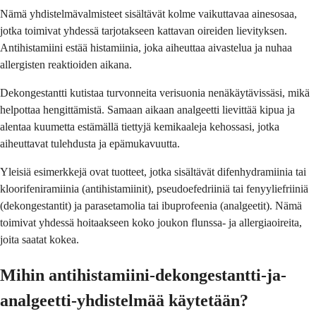
Nämä yhdistelmävalmisteet sisältävät kolme vaikuttavaa ainesosaa,
jotka toimivat yhdessä tarjotakseen kattavan oireiden lievityksen.
Antihistamiini estää histamiinia, joka aiheuttaa aivastelua ja nuhaa
allergisten reaktioiden aikana.
Dekongestantti kutistaa turvonneita verisuonia nenäkäytävissäsi, mikä
helpottaa hengittämistä. Samaan aikaan analgeetti lievittää kipua ja
alentaa kuumetta estämällä tiettyjä kemikaaleja kehossasi, jotka
aiheuttavat tulehdusta ja epämukavuutta.
Yleisiä esimerkkejä ovat tuotteet, jotka sisältävät difenhydramiinia tai
kloorifeniramiinia (antihistamiinit), pseudoefedriiniä tai fenyyliefriiniä
(dekongestantit) ja parasetamolia tai ibuprofeenia (analgeetit). Nämä
toimivat yhdessä hoitaakseen koko joukon flunssa- ja allergiaoireita,
joita saatat kokea.
Mihin antihistamiini-dekongestantti-ja-
analgeetti-yhdistelmää käytetään?