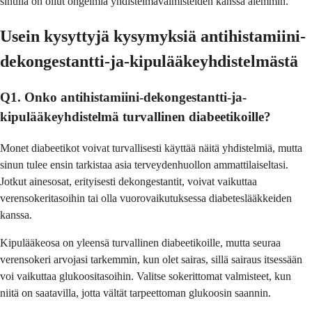
sinulla on ollut ongelmia yhdistelmävalmisteiden kanssa aiemmin.
Usein kysyttyjä kysymyksiä antihistamiini-
dekongestantti-ja-kipulääkeyhdistelmästä
Q1. Onko antihistamiini-dekongestantti-ja-
kipulääkeyhdistelmä turvallinen diabeetikoille?
Monet diabeetikot voivat turvallisesti käyttää näitä yhdistelmiä, mutta
sinun tulee ensin tarkistaa asia terveydenhuollon ammattilaiseltasi.
Jotkut ainesosat, erityisesti dekongestantit, voivat vaikuttaa
verensokeritasoihin tai olla vuorovaikutuksessa diabeteslääkkeiden
kanssa.
Kipulääkeosa on yleensä turvallinen diabeetikoille, mutta seuraa
verensokeri arvojasi tarkemmin, kun olet sairas, sillä sairaus itsessään
voi vaikuttaa glukoositasoihin. Valitse sokerittomat valmisteet, kun
niitä on saatavilla, jotta vältät tarpeettoman glukoosin saannin.