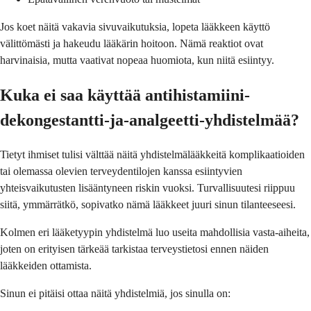
Jos koet näitä vakavia sivuvaikutuksia, lopeta lääkkeen käyttö
välittömästi ja hakeudu lääkärin hoitoon. Nämä reaktiot ovat
harvinaisia, mutta vaativat nopeaa huomiota, kun niitä esiintyy.
Kuka ei saa käyttää antihistamiini-
dekongestantti-ja-analgeetti-yhdistelmää?
Tietyt ihmiset tulisi välttää näitä yhdistelmälääkkeitä komplikaatioiden
tai olemassa olevien terveydentilojen kanssa esiintyvien
yhteisvaikutusten lisääntyneen riskin vuoksi. Turvallisuutesi riippuu
siitä, ymmärrätkö, sopivatko nämä lääkkeet juuri sinun tilanteeseesi.
Kolmen eri lääketyypin yhdistelmä luo useita mahdollisia vasta-aiheita,
joten on erityisen tärkeää tarkistaa terveystietosi ennen näiden
lääkkeiden ottamista.
Sinun ei pitäisi ottaa näitä yhdistelmiä, jos sinulla on: