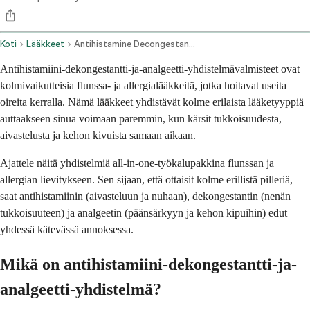
Koti
Lääkkeet
Antihistamine Decongestant And Analgesic Combination Oral Route
Antihistamiini-dekongestantti-ja-analgeetti-yhdistelmävalmisteet ovat
kolmivaikutteisia flunssa- ja allergialääkkeitä, jotka hoitavat useita
oireita kerralla. Nämä lääkkeet yhdistävät kolme erilaista lääketyyppiä
auttaakseen sinua voimaan paremmin, kun kärsit tukkoisuudesta,
aivastelusta ja kehon kivuista samaan aikaan.
Ajattele näitä yhdistelmiä all-in-one-työkalupakkina flunssan ja
allergian lievitykseen. Sen sijaan, että ottaisit kolme erillistä pilleriä,
saat antihistamiinin (aivasteluun ja nuhaan), dekongestantin (nenän
tukkoisuuteen) ja analgeetin (päänsärkyyn ja kehon kipuihin) edut
yhdessä kätevässä annoksessa.
Mikä on antihistamiini-dekongestantti-ja-
analgeetti-yhdistelmä?