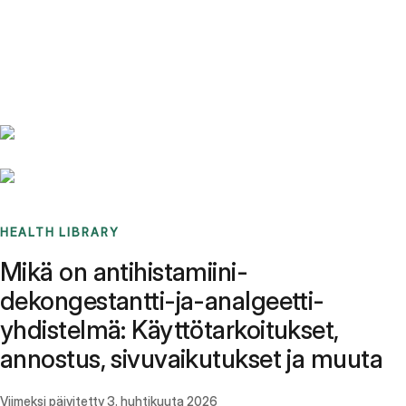
Benchmarks
Stories
FAQ
Sign up / Log in
HEALTH LIBRARY
Mikä on antihistamiini-
dekongestantti-ja-analgeetti-
yhdistelmä: Käyttötarkoitukset,
annostus, sivuvaikutukset ja muuta
Viimeksi päivitetty
3. huhtikuuta 2026