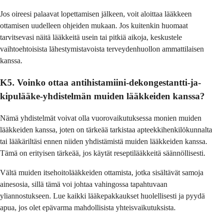
Jos oireesi palaavat lopettamisen jälkeen, voit aloittaa lääkkeen
ottamisen uudelleen ohjeiden mukaan. Jos kuitenkin huomaat
tarvitsevasi näitä lääkkeitä usein tai pitkiä aikoja, keskustele
vaihtoehtoisista lähestymistavoista terveydenhuollon ammattilaisen
kanssa.
K5. Voinko ottaa antihistamiini-dekongestantti-ja-
kipulääke-yhdistelmän muiden lääkkeiden kanssa?
Nämä yhdistelmät voivat olla vuorovaikutuksessa monien muiden
lääkkeiden kanssa, joten on tärkeää tarkistaa apteekkihenkilökunnalta
tai lääkäriltäsi ennen niiden yhdistämistä muiden lääkkeiden kanssa.
Tämä on erityisen tärkeää, jos käytät reseptilääkkeitä säännöllisesti.
Vältä muiden itsehoitolääkkeiden ottamista, jotka sisältävät samoja
ainesosia, sillä tämä voi johtaa vahingossa tapahtuvaan
yliannostukseen. Lue kaikki lääkepakkaukset huolellisesti ja pyydä
apua, jos olet epävarma mahdollisista yhteisvaikutuksista.