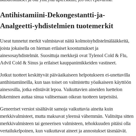
Antihistamiini-Dekongestantti-ja-
Analgeetti-yhdistelmien tuotemerkit
Useat tunnetut merkit valmistavat näitä kolmoisyhdistelmälääkkeitä,
joista jokaisella on hieman erilaiset koostumukset ja
ainesosayhdistelmät. Suosittuja merkkejä ovat Tylenol Cold & Flu,
Advil Cold & Sinus ja erilaiset kauppanimikkeiden vastineet.
Jotkut tuotteet keskittyvät päiväaikaiseen helpotukseen ei-unettavilla
antihistamiineilla, kun taas toiset on valmistettu yöaikaiseen käyttöön
ainesosilla, jotka edistävät lepoa. Vaikuttavien aineiden luettelon
lukeminen auttaa sinua valitsemaan oikean tuotteen tarpeisiisi.
Geneeriset versiot sisältävät samoja vaikuttavia aineita kuin
merkkivalmisteet, mutta maksavat yleensä vähemmän. Valitsitpa sitten
merkkivalmisteen tai geneerisen valmisteen, tehokkuuden pitäisi olla
vertailukelpoinen, kun vaikuttavat aineet ja annostukset täsmäävät.