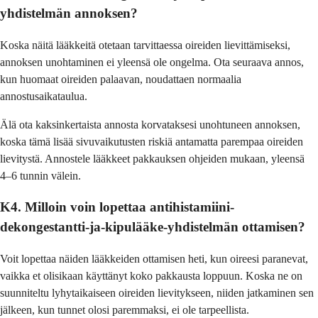
yhdistelmän annoksen?
Koska näitä lääkkeitä otetaan tarvittaessa oireiden lievittämiseksi,
annoksen unohtaminen ei yleensä ole ongelma. Ota seuraava annos,
kun huomaat oireiden palaavan, noudattaen normaalia
annostusaikataulua.
Älä ota kaksinkertaista annosta korvataksesi unohtuneen annoksen,
koska tämä lisää sivuvaikutusten riskiä antamatta parempaa oireiden
lievitystä. Annostele lääkkeet pakkauksen ohjeiden mukaan, yleensä
4–6 tunnin välein.
K4. Milloin voin lopettaa antihistamiini-
dekongestantti-ja-kipulääke-yhdistelmän ottamisen?
Voit lopettaa näiden lääkkeiden ottamisen heti, kun oireesi paranevat,
vaikka et olisikaan käyttänyt koko pakkausta loppuun. Koska ne on
suunniteltu lyhytaikaiseen oireiden lievitykseen, niiden jatkaminen sen
jälkeen, kun tunnet olosi paremmaksi, ei ole tarpeellista.