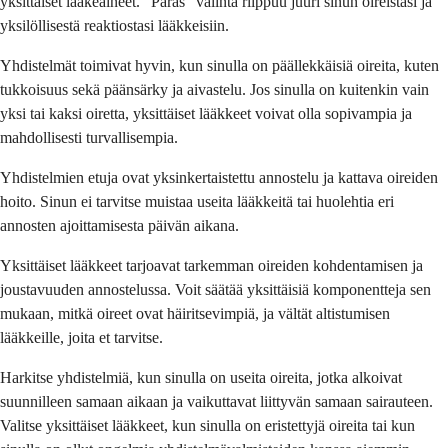
yksittäiset lääkeaineet. "Paras" valinta riippuu juuri sinun oireistasi ja
yksilöllisestä reaktiostasi lääkkeisiin.
Yhdistelmät toimivat hyvin, kun sinulla on päällekkäisiä oireita, kuten
tukkoisuus sekä päänsärky ja aivastelu. Jos sinulla on kuitenkin vain
yksi tai kaksi oiretta, yksittäiset lääkkeet voivat olla sopivampia ja
mahdollisesti turvallisempia.
Yhdistelmien etuja ovat yksinkertaistettu annostelu ja kattava oireiden
hoito. Sinun ei tarvitse muistaa useita lääkkeitä tai huolehtia eri
annosten ajoittamisesta päivän aikana.
Yksittäiset lääkkeet tarjoavat tarkemman oireiden kohdentamisen ja
joustavuuden annostelussa. Voit säätää yksittäisiä komponentteja sen
mukaan, mitkä oireet ovat häiritsevimpiä, ja vältät altistumisen
lääkkeille, joita et tarvitse.
Harkitse yhdistelmiä, kun sinulla on useita oireita, jotka alkoivat
suunnilleen samaan aikaan ja vaikuttavat liittyvän samaan sairauteen.
Valitse yksittäiset lääkkeet, kun sinulla on eristettyjä oireita tai kun