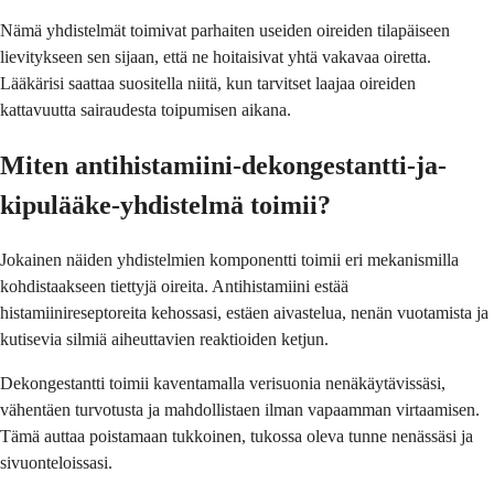
Nämä yhdistelmät toimivat parhaiten useiden oireiden tilapäiseen
lievitykseen sen sijaan, että ne hoitaisivat yhtä vakavaa oiretta.
Lääkärisi saattaa suositella niitä, kun tarvitset laajaa oireiden
kattavuutta sairaudesta toipumisen aikana.
Miten antihistamiini-dekongestantti-ja-
kipulääke-yhdistelmä toimii?
Jokainen näiden yhdistelmien komponentti toimii eri mekanismilla
kohdistaakseen tiettyjä oireita. Antihistamiini estää
histamiinireseptoreita kehossasi, estäen aivastelua, nenän vuotamista ja
kutisevia silmiä aiheuttavien reaktioiden ketjun.
Dekongestantti toimii kaventamalla verisuonia nenäkäytävissäsi,
vähentäen turvotusta ja mahdollistaen ilman vapaamman virtaamisen.
Tämä auttaa poistamaan tukkoinen, tukossa oleva tunne nenässäsi ja
sivuonteloissasi.