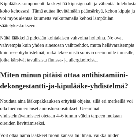
Kipulääke-komponentti keskeyttää kipusignaalit ja vähentää tulehdusta
koko kehossasi. Tämä auttaa lievittämään päänsärkyä, kehon kipuja ja
voi myös alentaa kuumetta vaikuttamalla kehosi lämpötilan
säätelykeskukseen.
Näitä lääkkeitä pidetään kohtalaisen vahvoina hoitoina. Ne ovat
vahvempia kuin yhden ainesosan vaihtoehdot, mutta hellävaraisempia
kuin reseptiyhdistelmät, mikä tekee niistä sopivia useimmille ihmisille,
jotka kärsivät tavallisista flunssa- ja allergiaoireista.
Miten minun pitäisi ottaa antihistamiini-
dekongestantti-ja-kipulääke-yhdistelmä?
Noudata aina lääkepakkauksen erityisiä ohjeita, sillä eri merkeillä voi
olla hieman erilaiset annostussuositukset. Useimmat
yhdistelmävalmisteet otetaan 4–6 tunnin välein tarpeen mukaan
oireiden lievittämiseksi.
Voit ottaa nämä lääkkeet ruoan kanssa tai ilman, vaikka niiden