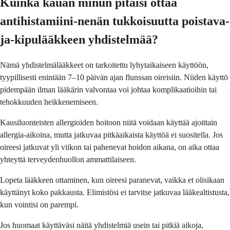
Kuinka kauan minun pitäisi ottaa
antihistamiini-nenän tukkoisuutta poistava-
ja-kipulääkkeen yhdistelmää?
Nämä yhdistelmälääkkeet on tarkoitettu lyhytaikaiseen käyttöön,
tyypillisesti enintään 7–10 päivän ajan flunssan oireisiin. Niiden käyttö
pidempään ilman lääkärin valvontaa voi johtaa komplikaatioihin tai
tehokkuuden heikkenemiseen.
Kausiluonteisten allergioiden hoitoon niitä voidaan käyttää ajoittain
allergia-aikoina, mutta jatkuvaa pitkäaikaista käyttöä ei suositella. Jos
oireesi jatkuvat yli viikon tai pahenevat hoidon aikana, on aika ottaa
yhteyttä terveydenhuollon ammattilaiseen.
Lopeta lääkkeen ottaminen, kun oireesi paranevat, vaikka et olisikaan
käyttänyt koko pakkausta. Elimistösi ei tarvitse jatkuvaa lääkealtistusta,
kun vointisi on parempi.
Jos huomaat käyttäväsi näitä yhdistelmiä usein tai pitkiä aikoja,