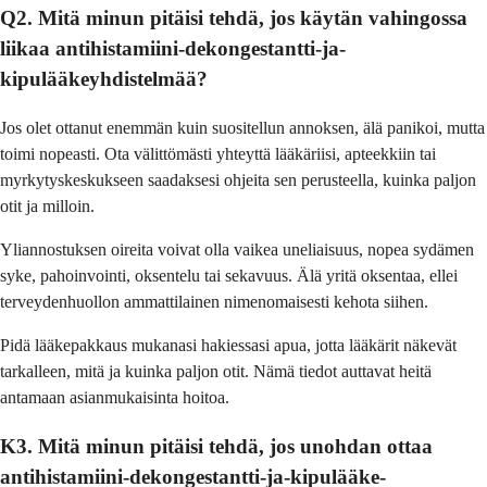
Q2. Mitä minun pitäisi tehdä, jos käytän vahingossa
liikaa antihistamiini-dekongestantti-ja-
kipulääkeyhdistelmää?
Jos olet ottanut enemmän kuin suositellun annoksen, älä panikoi, mutta
toimi nopeasti. Ota välittömästi yhteyttä lääkäriisi, apteekkiin tai
myrkytyskeskukseen saadaksesi ohjeita sen perusteella, kuinka paljon
otit ja milloin.
Yliannostuksen oireita voivat olla vaikea uneliaisuus, nopea sydämen
syke, pahoinvointi, oksentelu tai sekavuus. Älä yritä oksentaa, ellei
terveydenhuollon ammattilainen nimenomaisesti kehota siihen.
Pidä lääkepakkaus mukanasi hakiessasi apua, jotta lääkärit näkevät
tarkalleen, mitä ja kuinka paljon otit. Nämä tiedot auttavat heitä
antamaan asianmukaisinta hoitoa.
K3. Mitä minun pitäisi tehdä, jos unohdan ottaa
antihistamiini-dekongestantti-ja-kipulääke-