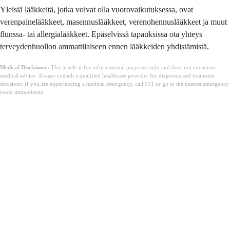
Yleisiä lääkkeitä, jotka voivat olla vuorovaikutuksessa, ovat
verenpainelääkkeet, masennuslääkkeet, verenohennuslääkkeet ja muut
flunssa- tai allergialääkkeet. Epäselvissä tapauksissa ota yhteys
terveydenhuollon ammattilaiseen ennen lääkkeiden yhdistämistä.
Medical Disclaimer:
This article is for informational purposes only and does not constitute
medical advice. Always consult a qualified healthcare provider for diagnosis and treatment
decisions. If you are experiencing a medical emergency, call 911 or go to the nearest emergency
room immediately.