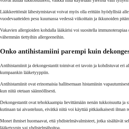
voivat auttaa tukkoisuuteen, vaikka niitä käytetään yleensä vain lyhyen
Lääkkeettömät lähestymistavat voivat myös olla erittäin hyödyllisiä al
vuodevaatteiden pesu kuumassa vedessä viikoittain ja ikkunoiden pitämi
Vakavien allergioiden kohdalla lääkärisi voi suositella immunoterapiaa 
vähemmän tiettyihin allergeeneihin.
Onko antihistamiini parempi kuin dekonges
Antihistamiinit ja dekongestantit toimivat eri tavoin ja kohdistuvat eri all
kumpaankin lääketyyppiin.
Antihistamiinit ovat erinomaisia hallitsemaan histamiinin vapautumisesta 
kun niitä otetaan säännöllisesti.
Dekongestantit ovat tehokkaampia lievittämään nenän tukkoisuutta ja siv
kutinaan tai aivasteluun, eivätkä niitä voi käyttää pitkäaikaisesti ilman
Monet ihmiset huomaavat, että yhdistelmävalmisteet, jotka sisältävät se
lääketyypin vai yhdistelmähoitoa.