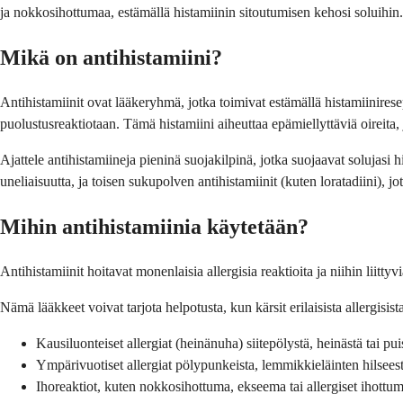
ja nokkosihottumaa, estämällä histamiinin sitoutumisen kehosi soluihin. V
Mikä on antihistamiini?
Antihistamiinit ovat lääkeryhmä, jotka toimivat estämällä histamiinires
puolustusreaktiotaan. Tämä histamiini aiheuttaa epämiellyttäviä oireita, jo
Ajattele antihistamiineja pieninä suojakilpinä, jotka suojaavat solujasi
uneliaisuutta, ja toisen sukupolven antihistamiinit (kuten loratadiini), 
Mihin antihistamiinia käytetään?
Antihistamiinit hoitavat monenlaisia allergisia reaktioita ja niihin liit
Nämä lääkkeet voivat tarjota helpotusta, kun kärsit erilaisista allergisist
Kausiluonteiset allergiat (heinänuha) siitepölystä, heinästä tai pui
Ympärivuotiset allergiat pölypunkeista, lemmikkieläinten hilsees
Ihoreaktiot, kuten nokkosihottuma, ekseema tai allergiset ihottum