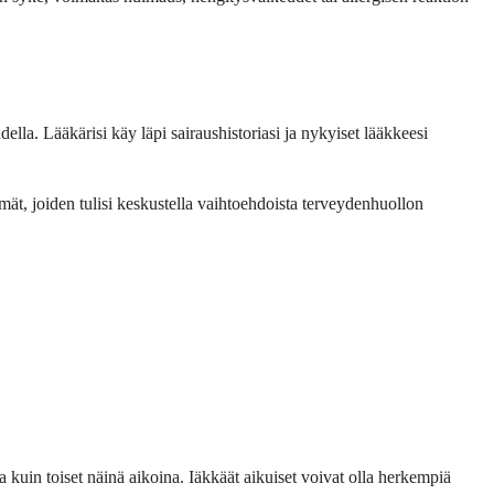
uudella. Lääkärisi käy läpi sairaushistoriasi ja nykyiset lääkkeesi
yhmät, joiden tulisi keskustella vaihtoehdoista terveydenhuollon
a kuin toiset näinä aikoina. Iäkkäät aikuiset voivat olla herkempiä