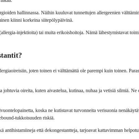
 aikaa.
lergioiden hallinnassa. Näihin kuuluvat tunnettujen allergeenien vältt
nen kiinni korkeina siitepölypäivinä.
(allergia-injektioita) tai muita erikoishoitoja. Nämä lähestymistavat to
tantit?
ergiaoireisiin, joten toinen ei välttämättä ole parempi kuin toinen. Paras v
johtuvia oireita, kuten aivastelua, kutinaa, nuhaa ja vetisiä silmiä. Ne o
uontelopainetta, koska ne kutistavat turvonneita verisuonia nenäkäytävi
 rebound-tukkoisuuden riskiä.
kä antihistamiineja että dekongestantteja, tarjoavat kattavimman helpotu