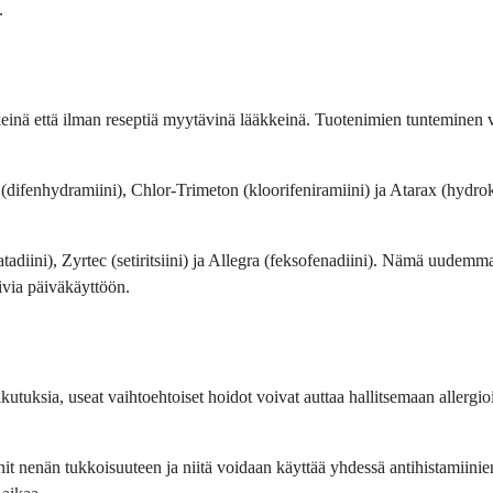
.
kkeinä että ilman reseptiä myytävinä lääkkeinä. Tuotenimien tunteminen v
difenhydramiini), Chlor-Trimeton (kloorifeniramiini) ja Atarax (hydrok
tadiini), Zyrtec (setiritsiini) ja Allegra (feksofenadiini). Nämä uudemma
pivia päiväkäyttöön.
ikutuksia, useat vaihtoehtoiset hoidot voivat auttaa hallitsemaan allergioi
nit nenän tukkoisuuteen ja niitä voidaan käyttää yhdessä antihistamiin