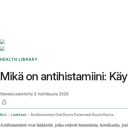
Benchmarks
Stories
FAQ
Sign up / Log in
HEALTH LIBRARY
Mikä on antihistamiini: Kä
Viimeksi päivitetty
3. huhtikuuta 2026
Koti
Lääkkeet
Antihistamine Oral Route Parenteral Route Rectal Route
Antihistamiinit ovat lääkkeitä, jotka estävät histamiinia, kemikaalia, j