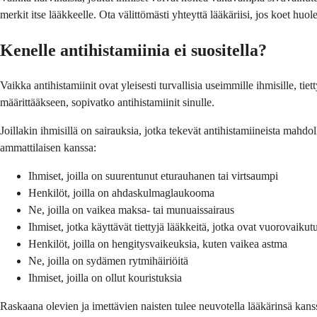
merkit itse lääkkeelle. Ota välittömästi yhteyttä lääkäriisi, jos koet huole
Kenelle antihistamiinia ei suositella?
Vaikka antihistamiinit ovat yleisesti turvallisia useimmille ihmisille, tiet
määrittääkseen, sopivatko antihistamiinit sinulle.
Joillakin ihmisillä on sairauksia, jotka tekevät antihistamiineista mahdo
ammattilaisen kanssa:
Ihmiset, joilla on suurentunut eturauhanen tai virtsaumpi
Henkilöt, joilla on ahdaskulmaglaukooma
Ne, joilla on vaikea maksa- tai munuaissairaus
Ihmiset, jotka käyttävät tiettyjä lääkkeitä, jotka ovat vuorovaiku
Henkilöt, joilla on hengitysvaikeuksia, kuten vaikea astma
Ne, joilla on sydämen rytmihäiriöitä
Ihmiset, joilla on ollut kouristuksia
Raskaana olevien ja imettävien naisten tulee neuvotella lääkärinsä kanss