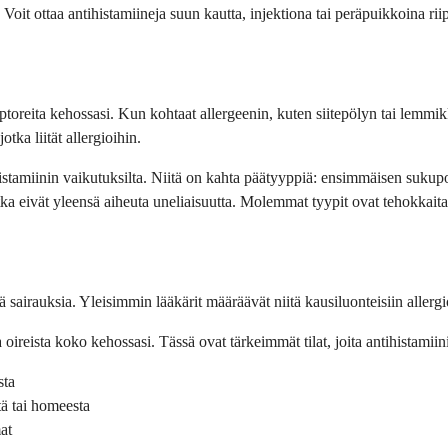
oit ottaa antihistamiineja suun kautta, injektiona tai peräpuikkoina riip
eptoreita kehossasi. Kun kohtaat allergeenin, kuten siitepölyn tai lemmi
tka liität allergioihin.
 histamiinin vaikutuksilta. Niitä on kahta päätyyppiä: ensimmäisen sukupo
jotka eivät yleensä aiheuta uneliaisuutta. Molemmat tyypit ovat tehokkait
tyviä sairauksia. Yleisimmin lääkärit määräävät niitä kausiluonteisiin all
a oireista koko kehossasi. Tässä ovat tärkeimmät tilat, joita antihistamiin
sta
tä tai homeesta
at