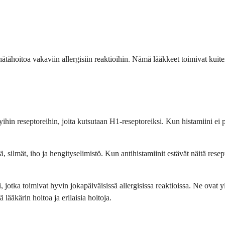
ätähoitoa vakaviin allergisiin reaktioihin. Nämä lääkkeet toimivat kuitenk
yihin reseptoreihin, joita kutsutaan H1-reseptoreiksi. Kun histamiini ei p
ilmät, iho ja hengityselimistö. Kun antihistamiinit estävät näitä resepto
 jotka toimivat hyvin jokapäiväisissä allergisissa reaktioissa. Ne ovat yl
ä lääkärin hoitoa ja erilaisia hoitoja.