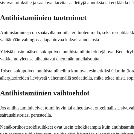
sivuvaikutuksille ja saattavat tarvita säädettyjä annoksia tai eri lääkkeitä
Antihistamiinien tuotenimet
Antihistamiineja on saatavilla monilla eri tuotenimillä, sekä reseptilää
välttämään vahingossa tapahtuvaa kaksoisannostusta.
Yleisiä ensimmäisen sukupolven antihistamiinimerkkejä ovat Benadryl (
vaikka ne yleensä aiheuttavat enemmän uneliaisuutta.
Toisen sukupolven antihistamiineihin kuuluvat esimerkiksi Claritin (lora
allergiaoireiden lievitystä vähemmällä sedaatiolla, mikä tekee niistä so
Antihistamiinien vaihtoehdot
Jos antihistamiinit eivät toimi hyvin tai aiheuttavat ongelmallisia sivuva
sairaushistoriasi perusteella.
Nenäkortikosteroidisuihkeet ovat usein tehokkaampia kuin antihistamii