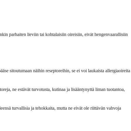
in parhaiten lieviin tai kohtalaisiin oireisiin, eivät hengenvaarallisiin
ääse sitoutumaan näihin reseptoreihin, se ei voi laukaista allergiaoireita
reja, ne estävät turvotusta, kutinaa ja lisääntynyttä liman tuotantoa,
eensä turvallisia ja tehokkaita, mutta ne eivät ole riittävän vahvoja