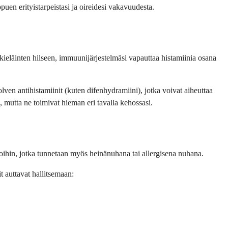
puen erityistarpeistasi ja oireidesi vakavuudesta.
kkieläinten hilseen, immuunijärjestelmäsi vapauttaa histamiinia osana
lven antihistamiinit (kuten difenhydramiini), jotka voivat aiheuttaa
a, mutta ne toimivat hieman eri tavalla kehossasi.
ergioihin, jotka tunnetaan myös heinänuhana tai allergisena nuhana.
it auttavat hallitsemaan: