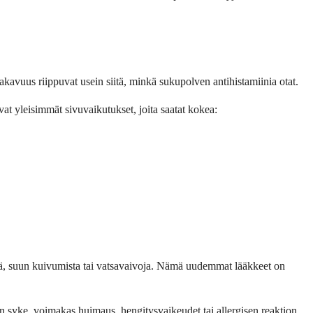
akavuus riippuvat usein siitä, minkä sukupolven antihistamiinia otat.
t yleisimmät sivuvaikutukset, joita saatat kokea:
kyjä, suun kuivumista tai vatsavaivoja. Nämä uudemmat lääkkeet on
n syke, voimakas huimaus, hengitysvaikeudet tai allergisen reaktion