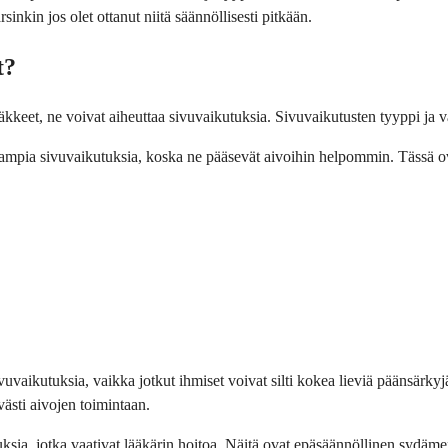
sinkin jos olet ottanut niitä säännöllisesti pitkään.
t?
äkkeet, ne voivat aiheuttaa sivuvaikutuksia. Sivuvaikutusten tyyppi ja v
mpia sivuvaikutuksia, koska ne pääsevät aivoihin helpommin. Tässä ova
ivuvaikutuksia, vaikka jotkut ihmiset voivat silti kokea lieviä päänsär
västi aivojen toimintaan.
ksia, jotka vaativat lääkärin hoitoa. Näitä ovat epäsäännöllinen sydäme