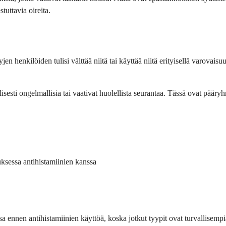
stuttavia oireita.
tyjen henkilöiden tulisi välttää niitä tai käyttää niitä erityisellä varovais
llisesti ongelmallisia tai vaativat huolellista seurantaa. Tässä ovat päär
tuksessa antihistamiinien kanssa
a ennen antihistamiinien käyttöä, koska jotkut tyypit ovat turvallisempi