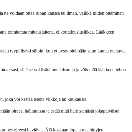
ä, ja ne voidaan ottaa ruoan kanssa tai ilman, vaikka niiden ottaminen
kana toimitettua mittauslaitetta, ei kotitalouslusikkaa. Lääkkeen
än tyypillisesti silloin, kun et pysty pitämään suun kautta otettavia
ottaessasi, sillä se voi lisätä uneliaisuutta ja vähentää lääkkeen tehoa.
an, joka voi kestää useita viikkoja tai kuukausia.
ämään oireesi hallinnassa ja estää niitä häiritsemästä jokapäiväistä
, kunnes oireesi häviävät. Älä koskaan lopeta määrättyjen