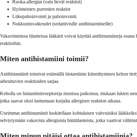
Ruoka-allergiat (vain lievät reaktiot)
Hyönteisten puremien reaktiot
Liikepahoinvointi ja pahoinvointi
Nukkumisvaikeudet (sedatiivisille antihistamiineille)
Vakavimmissa tilanteissa lääkärit voivat käyttää antihistamiineja osana h
reaktioihin.
Miten antihistamiini toimii?
Antihistamiinit toimivat estämällä histamiinin kiinnittymisen kehon tiett
aiheuttavien reaktioiden sarjaa.
Keholla on histamiinireseptoreja monissa paikoissa, mukaan lukien nenä, s
jotka saavat olosi tuntumaan kurjalta allergisen reaktion aikana.
Useimmat antihistamiinit luokitellaan kohtalaisen vahvuisiksi lääkkeiksi,
selviytymään vakavista allergisista hätätilanteista, jotka vaativat välitönt
Miten minun pitäisi ottaa antihistamiinia?