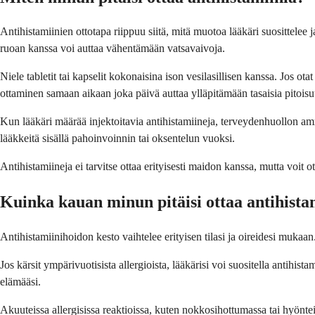
Antihistamiinien ottotapa riippuu siitä, mitä muotoa lääkäri suosittelee 
ruoan kanssa voi auttaa vähentämään vatsavaivoja.
Niele tabletit tai kapselit kokonaisina ison vesilasillisen kanssa. Jos ot
ottaminen samaan aikaan joka päivä auttaa ylläpitämään tasaisia pitoisuu
Kun lääkäri määrää injektoitavia antihistamiineja, terveydenhuollon amma
lääkkeitä sisällä pahoinvoinnin tai oksentelun vuoksi.
Antihistamiineja ei tarvitse ottaa erityisesti maidon kanssa, mutta voit ot
Kuinka kauan minun pitäisi ottaa antihista
Antihistamiinihoidon kesto vaihtelee erityisen tilasi ja oireidesi mukaan
Jos kärsit ympärivuotisista allergioista, lääkärisi voi suositella antihist
elämääsi.
Akuuteissa allergisissa reaktioissa, kuten nokkosihottumassa tai hyöntei