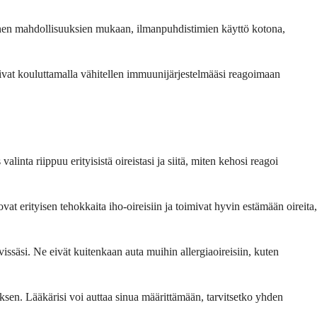
äminen mahdollisuuksien mukaan, ilmanpuhdistimien käyttö kotona,
imivat kouluttamalla vähitellen immuunijärjestelmääsi reagoimaan
alinta riippuu erityisistä oireistasi ja siitä, miten kehosi reagoi
vat erityisen tehokkaita iho-oireisiin ja toimivat hyvin estämään oireita,
ssäsi. Ne eivät kuitenkaan auta muihin allergiaoireisiin, kuten
ksen. Lääkärisi voi auttaa sinua määrittämään, tarvitsetko yhden