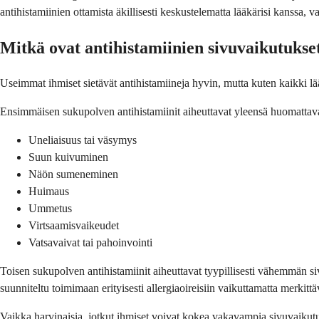
antihistamiinien ottamista äkillisesti keskustelematta lääkärisi kanssa, var
Mitkä ovat antihistamiinien sivuvaikutukse
Useimmat ihmiset sietävät antihistamiineja hyvin, mutta kuten kaikki lä
Ensimmäisen sukupolven antihistamiinit aiheuttavat yleensä huomattava
Uneliaisuus tai väsymys
Suun kuivuminen
Näön sumeneminen
Huimaus
Ummetus
Virtsaamisvaikeudet
Vatsavaivat tai pahoinvointi
Toisen sukupolven antihistamiinit aiheuttavat tyypillisesti vähemmän s
suunniteltu toimimaan erityisesti allergiaoireisiin vaikuttamatta merkittä
Vaikka harvinaisia, jotkut ihmiset voivat kokea vakavampia sivuvaikutu