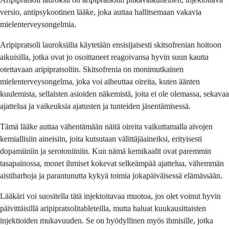
versio, antipsykootinen lääke, joka auttaa hallitsemaan vakavia
mielenterveysongelmia.
Aripipratsoli lauroksiilia käytetään ensisijaisesti skitsofrenian hoitoon
aikuisilla, jotka ovat jo osoittaneet reagoivansa hyvin suun kautta
otettavaan aripipratsoliin. Skitsofrenia on monimutkainen
mielenterveysongelma, joka voi aiheuttaa oireita, kuten äänten
kuulemista, sellaisten asioiden näkemistä, joita ei ole olemassa, sekavaa
ajattelua ja vaikeuksia ajatusten ja tunteiden jäsentämisessä.
Tämä lääke auttaa vähentämään näitä oireita vaikuttamalla aivojen
kemiallisiin aineisiin, joita kutsutaan välittäjäaineiksi, erityisesti
dopamiiniin ja serotoniiniin. Kun nämä kemikaalit ovat paremmin
tasapainossa, monet ihmiset kokevat selkeämpää ajattelua, vähemmän
aistiharhoja ja parantunutta kykyä toimia jokapäiväisessä elämässään.
Lääkäri voi suositella tätä injektoitavaa muotoa, jos olet voinut hyvin
päivittäisillä aripipratsolitableteilla, mutta haluat kuukausittaisten
injektioiden mukavuuden. Se on hyödyllinen myös ihmisille, jotka