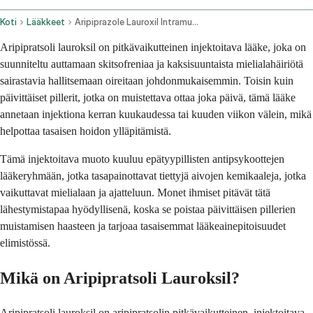
Koti
Lääkkeet
Aripiprazole Lauroxil Intramuscular Route
Aripipratsoli lauroksil on pitkävaikutteinen injektoitava lääke, joka on
suunniteltu auttamaan skitsofreniaa ja kaksisuuntaista mielialahäiriötä
sairastavia hallitsemaan oireitaan johdonmukaisemmin. Toisin kuin
päivittäiset pillerit, jotka on muistettava ottaa joka päivä, tämä lääke
annetaan injektiona kerran kuukaudessa tai kuuden viikon välein, mikä
helpottaa tasaisen hoidon ylläpitämistä.
Tämä injektoitava muoto kuuluu epätyypillisten antipsykoottejen
lääkeryhmään, jotka tasapainottavat tiettyjä aivojen kemikaaleja, jotka
vaikuttavat mielialaan ja ajatteluun. Monet ihmiset pitävät tätä
lähestymistapaa hyödyllisenä, koska se poistaa päivittäisen pillerien
muistamisen haasteen ja tarjoaa tasaisemmat lääkeainepitoisuudet
elimistössä.
Mikä on Aripipratsoli Lauroksil?
Aripipratsoli lauroksil on aripipratsolin pitkävaikutteinen, injektoitava