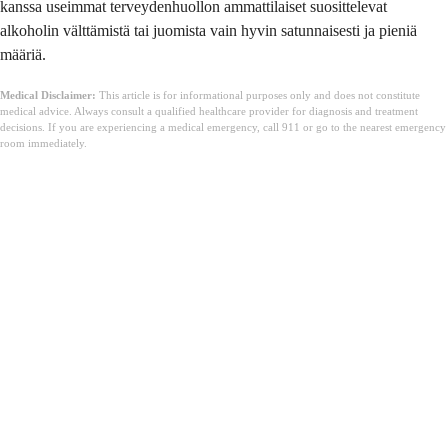
kanssa useimmat terveydenhuollon ammattilaiset suosittelevat
alkoholin välttämistä tai juomista vain hyvin satunnaisesti ja pieniä
määriä.
Medical Disclaimer:
This article is for informational purposes only and does not constitute
medical advice. Always consult a qualified healthcare provider for diagnosis and treatment
decisions. If you are experiencing a medical emergency, call 911 or go to the nearest emergency
room immediately.