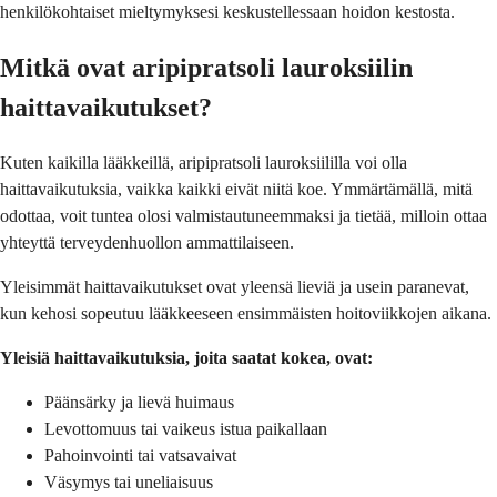
henkilökohtaiset mieltymyksesi keskustellessaan hoidon kestosta.
Mitkä ovat aripipratsoli lauroksiilin
haittavaikutukset?
Kuten kaikilla lääkkeillä, aripipratsoli lauroksiililla voi olla
haittavaikutuksia, vaikka kaikki eivät niitä koe. Ymmärtämällä, mitä
odottaa, voit tuntea olosi valmistautuneemmaksi ja tietää, milloin ottaa
yhteyttä terveydenhuollon ammattilaiseen.
Yleisimmät haittavaikutukset ovat yleensä lieviä ja usein paranevat,
kun kehosi sopeutuu lääkkeeseen ensimmäisten hoitoviikkojen aikana.
Yleisiä haittavaikutuksia, joita saatat kokea, ovat:
Päänsärky ja lievä huimaus
Levottomuus tai vaikeus istua paikallaan
Pahoinvointi tai vatsavaivat
Väsymys tai uneliaisuus