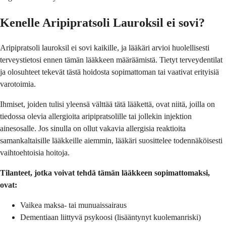
Kenelle Aripipratsoli Lauroksil ei sovi?
Aripipratsoli lauroksil ei sovi kaikille, ja lääkäri arvioi huolellisesti
terveystietosi ennen tämän lääkkeen määräämistä. Tietyt terveydentilat
ja olosuhteet tekevät tästä hoidosta sopimattoman tai vaativat erityisiä
varotoimia.
Ihmiset, joiden tulisi yleensä välttää tätä lääkettä, ovat niitä, joilla on
tiedossa olevia allergioita aripipratsolille tai jollekin injektion
ainesosalle. Jos sinulla on ollut vakavia allergisia reaktioita
samankaltaisille lääkkeille aiemmin, lääkäri suosittelee todennäköisesti
vaihtoehtoisia hoitoja.
Tilanteet, jotka voivat tehdä tämän lääkkeen sopimattomaksi,
ovat:
Vaikea maksa- tai munuaissairaus
Dementiaan liittyvä psykoosi (lisääntynyt kuolemanriski)