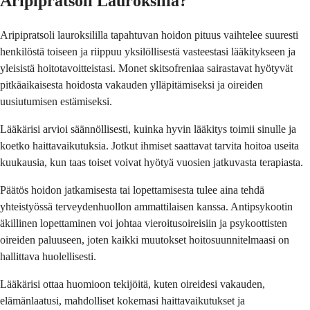
Aripipratsoli Lauroksilia?
Aripipratsoli lauroksililla tapahtuvan hoidon pituus vaihtelee suuresti
henkilöstä toiseen ja riippuu yksilöllisestä vasteestasi lääkitykseen ja
yleisistä hoitotavoitteistasi. Monet skitsofreniaa sairastavat hyötyvät
pitkäaikaisesta hoidosta vakauden ylläpitämiseksi ja oireiden
uusiutumisen estämiseksi.
Lääkärisi arvioi säännöllisesti, kuinka hyvin lääkitys toimii sinulle ja
koetko haittavaikutuksia. Jotkut ihmiset saattavat tarvita hoitoa useita
kuukausia, kun taas toiset voivat hyötyä vuosien jatkuvasta terapiasta.
Päätös hoidon jatkamisesta tai lopettamisesta tulee aina tehdä
yhteistyössä terveydenhuollon ammattilaisen kanssa. Antipsykootin
äkillinen lopettaminen voi johtaa vieroitusoireisiin ja psykoottisten
oireiden paluuseen, joten kaikki muutokset hoitosuunnitelmaasi on
hallittava huolellisesti.
Lääkärisi ottaa huomioon tekijöitä, kuten oireidesi vakauden,
elämänlaatusi, mahdolliset kokemasi haittavaikutukset ja