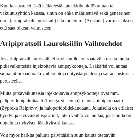
Kun keskustelet tästä lääkkeestä apteekkihenkilökunnan tai
vakuutusyhtiön kanssa, sinun on ehkä määritettävä sekä geneerinen
nimi (aripipratsoli lauroksiili) että tuotenimi (Aristada) varmistaaksesi,
että saat oikean valmisteen.
Aripipratsoli Lauroksiilin Vaihtoehdot
Jos aripipratsoli lauroksiili ei sovi sinulle, on saatavilla useita muita
pitkävaikutteisia injektoitavia antipsykootteja. Lääkärisi voi auttaa
sinua tutkimaan näitä vaihtoehtoja erityistarpeidesi ja sairaushistoriasi
perusteella.
Muita pitkävaikutteisia injektoitavia antipsykootteja ovat mm.
paliperidonipalmitaatti (Invega Sustenna), olantsapiinipamoaatti
(Zyprexa Relprevv) ja haloperidolidekanoaatti. Jokaisella on erilaiset
hyödyt ja sivuvaikutusprofiilit, joten vaihto voi auttaa, jos sinulla on
ongelmia nykyisen lääkityksesi kanssa.
Voit myös harkita paluuta päivittäisiin suun kautta otettaviin