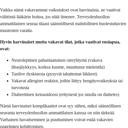
Vaikka nämä vakavammat vaikutukset ovat harvinaisia, ne vaativat
välitöntä lääkärin hoitoa, jos niitä ilmenee. Terveydenhuollon
ammattilainen seuraa tilaasi säännöllisesti mahdollisten huolestuttavien
muutosten varalta.
Hyvin harvinaiset mutta vakavat tilat, jotka vaativat ensiapua,
ovat:
Neuroleptinen pahanlaatuinen oireyhtymä (vakava
lihasjäykkyys, korkea kuume, muuttunut mielentila)
Tardive dyskinesia (pysyvät tahattomat liikkeet)
Vakavat allergiset reaktiot, joihin liittyy hengitysvaikeuksia tai
turvotusta
Diabeettinen ketoasidoosi (erityisesti jos sinulla on diabetes)
Nämä harvinaiset komplikaatiot ovat syy siihen, miksi säännöllinen
seuranta terveydenhuollon ammattilaisen kanssa on niin tärkeää.
Varhainen havaitseminen ja puuttuminen voivat estää vakavien
ongelmien kehittymisen.