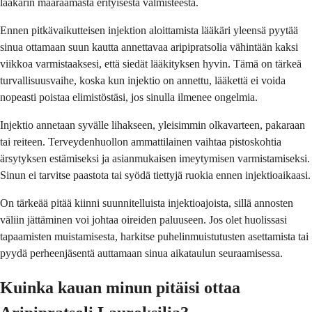
lääkärin määräämästä erityisestä valmisteesta.
Ennen pitkävaikutteisen injektion aloittamista lääkäri yleensä pyytää
sinua ottamaan suun kautta annettavaa aripipratsolia vähintään kaksi
viikkoa varmistaaksesi, että siedät lääkityksen hyvin. Tämä on tärkeä
turvallisuusvaihe, koska kun injektio on annettu, lääkettä ei voida
nopeasti poistaa elimistöstäsi, jos sinulla ilmenee ongelmia.
Injektio annetaan syvälle lihakseen, yleisimmin olkavarteen, pakaraan
tai reiteen. Terveydenhuollon ammattilainen vaihtaa pistoskohtia
ärsytyksen estämiseksi ja asianmukaisen imeytymisen varmistamiseksi.
Sinun ei tarvitse paastota tai syödä tiettyjä ruokia ennen injektioaikaasi.
On tärkeää pitää kiinni suunnitelluista injektioajoista, sillä annosten
väliin jättäminen voi johtaa oireiden paluuseen. Jos olet huolissasi
tapaamisten muistamisesta, harkitse puhelinmuistutusten asettamista tai
pyydä perheenjäsentä auttamaan sinua aikataulun seuraamisessa.
Kuinka kauan minun pitäisi ottaa