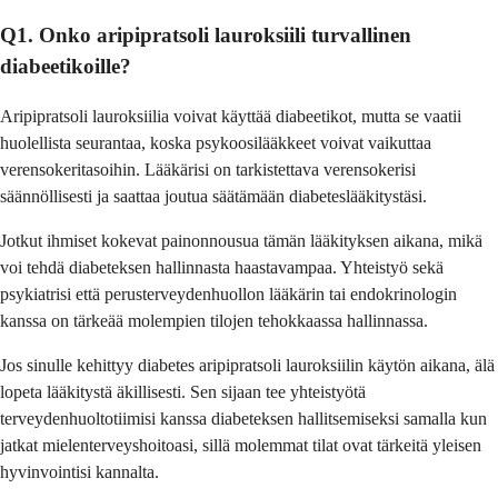
Q1. Onko aripipratsoli lauroksiili turvallinen
diabeetikoille?
Aripipratsoli lauroksiilia voivat käyttää diabeetikot, mutta se vaatii
huolellista seurantaa, koska psykoosilääkkeet voivat vaikuttaa
verensokeritasoihin. Lääkärisi on tarkistettava verensokerisi
säännöllisesti ja saattaa joutua säätämään diabeteslääkitystäsi.
Jotkut ihmiset kokevat painonnousua tämän lääkityksen aikana, mikä
voi tehdä diabeteksen hallinnasta haastavampaa. Yhteistyö sekä
psykiatrisi että perusterveydenhuollon lääkärin tai endokrinologin
kanssa on tärkeää molempien tilojen tehokkaassa hallinnassa.
Jos sinulle kehittyy diabetes aripipratsoli lauroksiilin käytön aikana, älä
lopeta lääkitystä äkillisesti. Sen sijaan tee yhteistyötä
terveydenhuoltotiimisi kanssa diabeteksen hallitsemiseksi samalla kun
jatkat mielenterveyshoitoasi, sillä molemmat tilat ovat tärkeitä yleisen
hyvinvointisi kannalta.