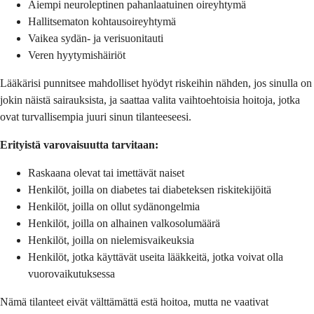
Aiempi neuroleptinen pahanlaatuinen oireyhtymä
Hallitsematon kohtausoireyhtymä
Vaikea sydän- ja verisuonitauti
Veren hyytymishäiriöt
Lääkärisi punnitsee mahdolliset hyödyt riskeihin nähden, jos sinulla on
jokin näistä sairauksista, ja saattaa valita vaihtoehtoisia hoitoja, jotka
ovat turvallisempia juuri sinun tilanteeseesi.
Erityistä varovaisuutta tarvitaan:
Raskaana olevat tai imettävät naiset
Henkilöt, joilla on diabetes tai diabeteksen riskitekijöitä
Henkilöt, joilla on ollut sydänongelmia
Henkilöt, joilla on alhainen valkosolumäärä
Henkilöt, joilla on nielemisvaikeuksia
Henkilöt, jotka käyttävät useita lääkkeitä, jotka voivat olla
vuorovaikutuksessa
Nämä tilanteet eivät välttämättä estä hoitoa, mutta ne vaativat