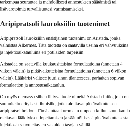
tarkempaa seurantaa ja mahdollisesti annostuksen säätämistä tai
lisävarotoimia turvallisuutesi varmistamiseksi.
Aripipratsoli lauroksiilin tuotenimet
Aripipratsoli lauroksiilin ensisijainen tuotenimi on Aristada, jonka
valmistaa Alkermes. Tätä tuotetta on saatavilla useina eri vahvuuksina
ja injektioaikatauluina eri potilaiden tarpeisiin.
Aristadaa on saatavilla kuukausittaisina formulaatioina (annetaan 4
viikon välein) ja pitkävaikutteisina formulaatioina (annetaan 6 viikon
välein). Lääkärisi valitsee juuri sinun tilanteeseesi parhaiten sopivan
formulaation ja annostusaikataulun.
On myös olemassa siihen liittyvä tuote nimeltä Aristada Initio, joka on
suunniteltu erityisesti ihmisille, jotka aloittavat pitkävaikutteisen
aripipratsolihoidon. Tämä auttaa kuromaan umpeen kuilun suun kautta
otettavan lääkityksen lopettamisen ja säännöllisestä pitkävaikutteisesta
injektiosta saavutettavien vakaiden tasojen välillä.