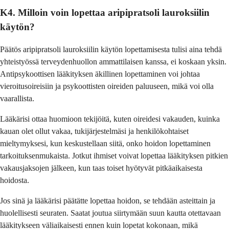
K4. Milloin voin lopettaa aripipratsoli lauroksiilin
käytön?
Päätös aripipratsoli lauroksiilin käytön lopettamisesta tulisi aina tehdä
yhteistyössä terveydenhuollon ammattilaisen kanssa, ei koskaan yksin.
Antipsykoottisen lääkityksen äkillinen lopettaminen voi johtaa
vieroitusoireisiin ja psykoottisten oireiden paluuseen, mikä voi olla
vaarallista.
Lääkärisi ottaa huomioon tekijöitä, kuten oireidesi vakauden, kuinka
kauan olet ollut vakaa, tukijärjestelmäsi ja henkilökohtaiset
mieltymyksesi, kun keskustellaan siitä, onko hoidon lopettaminen
tarkoituksenmukaista. Jotkut ihmiset voivat lopettaa lääkityksen pitkien
vakausjaksojen jälkeen, kun taas toiset hyötyvät pitkäaikaisesta
hoidosta.
Jos sinä ja lääkärisi päätätte lopettaa hoidon, se tehdään asteittain ja
huolellisesti seuraten. Saatat joutua siirtymään suun kautta otettavaan
lääkitykseen väliaikaisesti ennen kuin lopetat kokonaan, mikä