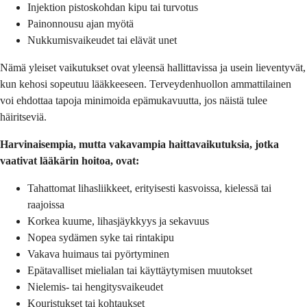
Injektion pistoskohdan kipu tai turvotus
Painonnousu ajan myötä
Nukkumisvaikeudet tai elävät unet
Nämä yleiset vaikutukset ovat yleensä hallittavissa ja usein lieventyvät,
kun kehosi sopeutuu lääkkeeseen. Terveydenhuollon ammattilainen
voi ehdottaa tapoja minimoida epämukavuutta, jos näistä tulee
häiritseviä.
Harvinaisempia, mutta vakavampia haittavaikutuksia, jotka
vaativat lääkärin hoitoa, ovat:
Tahattomat lihasliikkeet, erityisesti kasvoissa, kielessä tai
raajoissa
Korkea kuume, lihasjäykkyys ja sekavuus
Nopea sydämen syke tai rintakipu
Vakava huimaus tai pyörtyminen
Epätavalliset mielialan tai käyttäytymisen muutokset
Nielemis- tai hengitysvaikeudet
Kouristukset tai kohtaukset