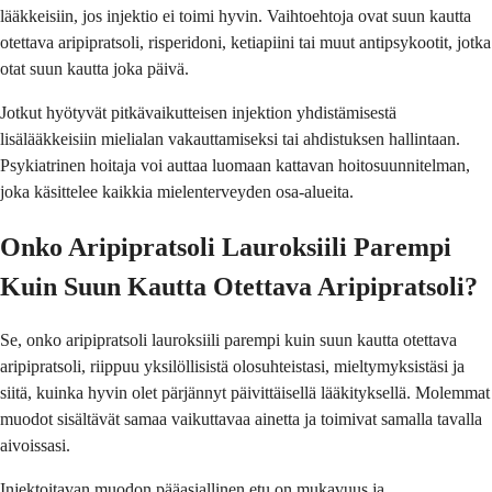
lääkkeisiin, jos injektio ei toimi hyvin. Vaihtoehtoja ovat suun kautta
otettava aripipratsoli, risperidoni, ketiapiini tai muut antipsykootit, jotka
otat suun kautta joka päivä.
Jotkut hyötyvät pitkävaikutteisen injektion yhdistämisestä
lisälääkkeisiin mielialan vakauttamiseksi tai ahdistuksen hallintaan.
Psykiatrinen hoitaja voi auttaa luomaan kattavan hoitosuunnitelman,
joka käsittelee kaikkia mielenterveyden osa-alueita.
Onko Aripipratsoli Lauroksiili Parempi
Kuin Suun Kautta Otettava Aripipratsoli?
Se, onko aripipratsoli lauroksiili parempi kuin suun kautta otettava
aripipratsoli, riippuu yksilöllisistä olosuhteistasi, mieltymyksistäsi ja
siitä, kuinka hyvin olet pärjännyt päivittäisellä lääkityksellä. Molemmat
muodot sisältävät samaa vaikuttavaa ainetta ja toimivat samalla tavalla
aivoissasi.
Injektoitavan muodon pääasiallinen etu on mukavuus ja