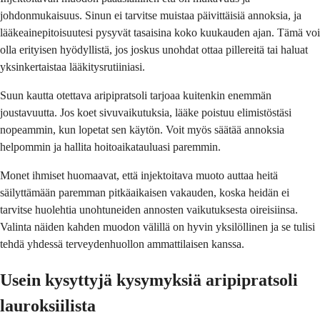
johdonmukaisuus. Sinun ei tarvitse muistaa päivittäisiä annoksia, ja
lääkeainepitoisuutesi pysyvät tasaisina koko kuukauden ajan. Tämä voi
olla erityisen hyödyllistä, jos joskus unohdat ottaa pillereitä tai haluat
yksinkertaistaa lääkitysrutiiniasi.
Suun kautta otettava aripipratsoli tarjoaa kuitenkin enemmän
joustavuutta. Jos koet sivuvaikutuksia, lääke poistuu elimistöstäsi
nopeammin, kun lopetat sen käytön. Voit myös säätää annoksia
helpommin ja hallita hoitoaikatauluasi paremmin.
Monet ihmiset huomaavat, että injektoitava muoto auttaa heitä
säilyttämään paremman pitkäaikaisen vakauden, koska heidän ei
tarvitse huolehtia unohtuneiden annosten vaikutuksesta oireisiinsa.
Valinta näiden kahden muodon välillä on hyvin yksilöllinen ja se tulisi
tehdä yhdessä terveydenhuollon ammattilaisen kanssa.
Usein kysyttyjä kysymyksiä aripipratsoli
lauroksiilista