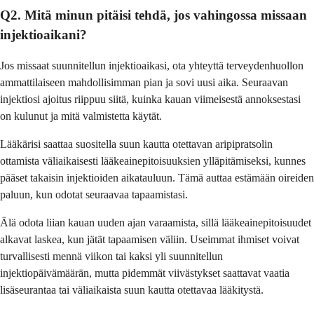
Q2. Mitä minun pitäisi tehdä, jos vahingossa missaan
injektioaikani?
Jos missaat suunnitellun injektioaikasi, ota yhteyttä terveydenhuollon
ammattilaiseen mahdollisimman pian ja sovi uusi aika. Seuraavan
injektiosi ajoitus riippuu siitä, kuinka kauan viimeisestä annoksestasi
on kulunut ja mitä valmistetta käytät.
Lääkärisi saattaa suositella suun kautta otettavan aripipratsolin
ottamista väliaikaisesti lääkeainepitoisuuksien ylläpitämiseksi, kunnes
pääset takaisin injektioiden aikatauluun. Tämä auttaa estämään oireiden
paluun, kun odotat seuraavaa tapaamistasi.
Älä odota liian kauan uuden ajan varaamista, sillä lääkeainepitoisuudet
alkavat laskea, kun jätät tapaamisen väliin. Useimmat ihmiset voivat
turvallisesti mennä viikon tai kaksi yli suunnitellun
injektiopäivämäärän, mutta pidemmät viivästykset saattavat vaatia
lisäseurantaa tai väliaikaista suun kautta otettavaa lääkitystä.