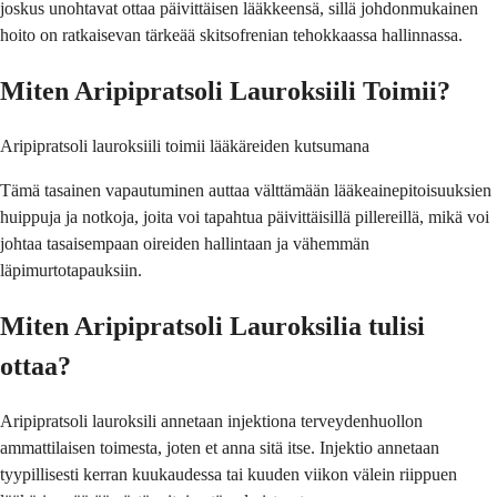
joskus unohtavat ottaa päivittäisen lääkkeensä, sillä johdonmukainen
hoito on ratkaisevan tärkeää skitsofrenian tehokkaassa hallinnassa.
Miten Aripipratsoli Lauroksiili Toimii?
Aripipratsoli lauroksiili toimii lääkäreiden kutsumana
Tämä tasainen vapautuminen auttaa välttämään lääkeainepitoisuuksien
huippuja ja notkoja, joita voi tapahtua päivittäisillä pillereillä, mikä voi
johtaa tasaisempaan oireiden hallintaan ja vähemmän
läpimurtotapauksiin.
Miten Aripipratsoli Lauroksilia tulisi
ottaa?
Aripipratsoli lauroksili annetaan injektiona terveydenhuollon
ammattilaisen toimesta, joten et anna sitä itse. Injektio annetaan
tyypillisesti kerran kuukaudessa tai kuuden viikon välein riippuen