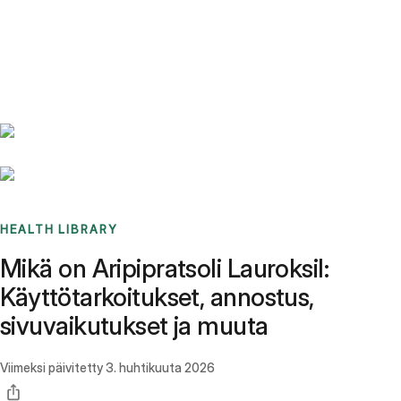
Benchmarks
Stories
FAQ
Sign up / Log in
HEALTH LIBRARY
Mikä on Aripipratsoli Lauroksil:
Käyttötarkoitukset, annostus,
sivuvaikutukset ja muuta
Viimeksi päivitetty
3. huhtikuuta 2026