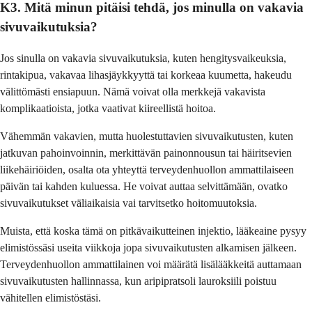
K3. Mitä minun pitäisi tehdä, jos minulla on vakavia
sivuvaikutuksia?
Jos sinulla on vakavia sivuvaikutuksia, kuten hengitysvaikeuksia,
rintakipua, vakavaa lihasjäykkyyttä tai korkeaa kuumetta, hakeudu
välittömästi ensiapuun. Nämä voivat olla merkkejä vakavista
komplikaatioista, jotka vaativat kiireellistä hoitoa.
Vähemmän vakavien, mutta huolestuttavien sivuvaikutusten, kuten
jatkuvan pahoinvoinnin, merkittävän painonnousun tai häiritsevien
liikehäiriöiden, osalta ota yhteyttä terveydenhuollon ammattilaiseen
päivän tai kahden kuluessa. He voivat auttaa selvittämään, ovatko
sivuvaikutukset väliaikaisia vai tarvitsetko hoitomuutoksia.
Muista, että koska tämä on pitkävaikutteinen injektio, lääkeaine pysyy
elimistössäsi useita viikkoja jopa sivuvaikutusten alkamisen jälkeen.
Terveydenhuollon ammattilainen voi määrätä lisälääkkeitä auttamaan
sivuvaikutusten hallinnassa, kun aripipratsoli lauroksiili poistuu
vähitellen elimistöstäsi.