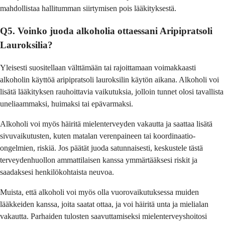
mahdollistaa hallitumman siirtymisen pois lääkityksestä.
Q5. Voinko juoda alkoholia ottaessani Aripipratsoli
Lauroksilia?
Yleisesti suositellaan välttämään tai rajoittamaan voimakkaasti
alkoholin käyttöä aripipratsoli lauroksilin käytön aikana. Alkoholi voi
lisätä lääkityksen rauhoittavia vaikutuksia, jolloin tunnet olosi tavallista
uneliaammaksi, huimaksi tai epävarmaksi.
Alkoholi voi myös häiritä mielenterveyden vakautta ja saattaa lisätä
sivuvaikutusten, kuten matalan verenpaineen tai koordinaatio-
ongelmien, riskiä. Jos päätät juoda satunnaisesti, keskustele tästä
terveydenhuollon ammattilaisen kanssa ymmärtääksesi riskit ja
saadaksesi henkilökohtaista neuvoa.
Muista, että alkoholi voi myös olla vuorovaikutuksessa muiden
lääkkeiden kanssa, joita saatat ottaa, ja voi häiritä unta ja mielialan
vakautta. Parhaiden tulosten saavuttamiseksi mielenterveyshoitosi