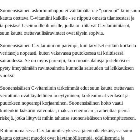
Suonensisäinen askorbiinihappo ei välttämättä ole "parempi" kuin suun
kautta otettava C-vitamiini kaikille - se riippuu omasta tilanteestasi ja
tarpeistasi. Useimmille ihmisille, joilla on riittävät C-vitamiinitasot,
suun kautta otettavat lisäravinteet ovat täysin sopivia.
Suonensisäinen C-vitamiini on parempi, kun tarvitset erittäin korkeita
veritasoja nopeasti, kuten vakavassa puutoksessa tai kriittisessä
sairaudessa. Se on myös parempi, kun ruoansulatusjärjestelmäsi ei
pysty imeyttämään ravintoaineita kunnolla sairauden tai leikkauksen
vuoksi.
Suonensisäisen C-vitamiinin tärkeimmät edut suun kautta otettavaan
verrattuna ovat täydellinen imeytyminen, korkeammat veritasot ja
puutoksen nopeampi korjaaminen. Suonensisäinen hoito vaatii
kuitenkin lääkärin valvontaa, maksaa enemmän ja aiheuttaa pieniä
riskejä, jotka liittyvät mihin tahansa suonensisäiseen toimenpiteeseen.
Rutiininomaisessa C-vitamiinilisäyksessä ja ennaltaehkäisyssä suun
kautta otettavat muodot ovat käytännöllisempiä, edullisempia ja