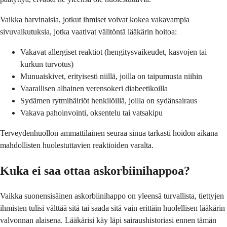
Vaikka harvinaisia, jotkut ihmiset voivat kokea vakavampia
sivuvaikutuksia, jotka vaativat välitöntä lääkärin hoitoa:
Vakavat allergiset reaktiot (hengitysvaikeudet, kasvojen tai
kurkun turvotus)
Munuaiskivet, erityisesti niillä, joilla on taipumusta niihin
Vaarallisen alhainen verensokeri diabeetikoilla
Sydämen rytmihäiriöt henkilöillä, joilla on sydänsairaus
Vakava pahoinvointi, oksentelu tai vatsakipu
Terveydenhuollon ammattilainen seuraa sinua tarkasti hoidon aikana
mahdollisten huolestuttavien reaktioiden varalta.
Kuka ei saa ottaa askorbiinihappoa?
Vaikka suonensisäinen askorbiinihappo on yleensä turvallista, tiettyjen
ihmisten tulisi välttää sitä tai saada sitä vain erittäin huolellisen lääkärin
valvonnan alaisena. Lääkärisi käy läpi sairaushistoriasi ennen tämän