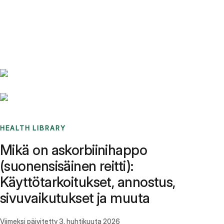
Benchmarks
Stories
FAQ
Sign up / Log in
HEALTH LIBRARY
Mikä on askorbiinihappo
(suonensisäinen reitti):
Käyttötarkoitukset, annostus,
sivuvaikutukset ja muuta
Viimeksi päivitetty
3. huhtikuuta 2026