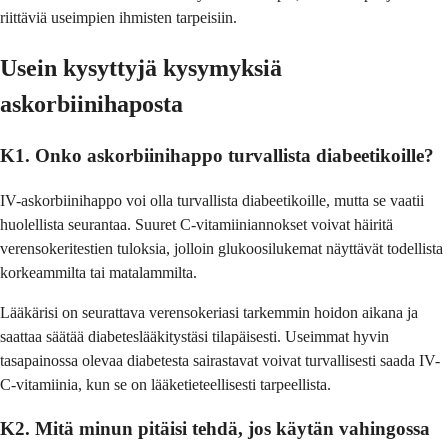
riittäviä useimpien ihmisten tarpeisiin.
Usein kysyttyjä kysymyksiä
askorbiinihaposta
K1. Onko askorbiinihappo turvallista diabeetikoille?
IV-askorbiinihappo voi olla turvallista diabeetikoille, mutta se vaatii
huolellista seurantaa. Suuret C-vitamiiniannokset voivat häiritä
verensokeritestien tuloksia, jolloin glukoosilukemat näyttävät todellista
korkeammilta tai matalammilta.
Lääkärisi on seurattava verensokeriasi tarkemmin hoidon aikana ja
saattaa säätää diabeteslääkitystäsi tilapäisesti. Useimmat hyvin
tasapainossa olevaa diabetesta sairastavat voivat turvallisesti saada IV-
C-vitamiinia, kun se on lääketieteellisesti tarpeellista.
K2. Mitä minun pitäisi tehdä, jos käytän vahingossa