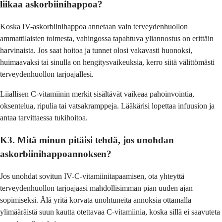
liikaa askorbiinihappoa?
Koska IV-askorbiinihappoa annetaan vain terveydenhuollon
ammattilaisten toimesta, vahingossa tapahtuva yliannostus on erittäin
harvinaista. Jos saat hoitoa ja tunnet olosi vakavasti huonoksi,
huimaavaksi tai sinulla on hengitysvaikeuksia, kerro siitä välittömästi
terveydenhuollon tarjoajallesi.
Liiallisen C-vitamiinin merkit sisältävät vaikeaa pahoinvointia,
oksentelua, ripulia tai vatsakramppeja. Lääkärisi lopettaa infuusion ja
antaa tarvittaessa tukihoitoa.
K3. Mitä minun pitäisi tehdä, jos unohdan
askorbiinihappoannoksen?
Jos unohdat sovitun IV-C-vitamiinitapaamisen, ota yhteyttä
terveydenhuollon tarjoajaasi mahdollisimman pian uuden ajan
sopimiseksi. Älä yritä korvata unohtuneita annoksia ottamalla
ylimääräistä suun kautta otettavaa C-vitamiinia, koska sillä ei saavuteta