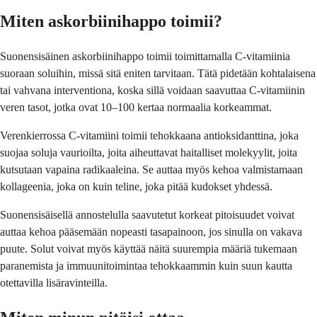
Miten askorbiinihappo toimii?
Suonensisäinen askorbiinihappo toimii toimittamalla C-vitamiinia
suoraan soluihin, missä sitä eniten tarvitaan. Tätä pidetään kohtalaisena
tai vahvana interventiona, koska sillä voidaan saavuttaa C-vitamiinin
veren tasot, jotka ovat 10–100 kertaa normaalia korkeammat.
Verenkierrossa C-vitamiini toimii tehokkaana antioksidanttina, joka
suojaa soluja vaurioilta, joita aiheuttavat haitalliset molekyylit, joita
kutsutaan vapaina radikaaleina. Se auttaa myös kehoa valmistamaan
kollageenia, joka on kuin teline, joka pitää kudokset yhdessä.
Suonensisäisellä annostelulla saavutetut korkeat pitoisuudet voivat
auttaa kehoa pääsemään nopeasti tasapainoon, jos sinulla on vakava
puute. Solut voivat myös käyttää näitä suurempia määriä tukemaan
paranemista ja immuunitoimintaa tehokkaammin kuin suun kautta
otettavilla lisäravinteilla.