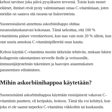
kehosi tarvitsee joka päivä pysyäkseen terveenä. Toisin kuin monet
eläimet, ihmiset eivät pysty valmistamaan omaa C-vitamiiniaan, joten
meidän on saatava sitä ruoasta tai lisäravinteista.
Suonensisäisesti annettuna askorbiinihappo ohittaa
ruoansulatuskanavasi kokonaan. Tämä tarkoittaa, että 100 %
vitamiinista pääsee verenkiertoosi, kun taas vain noin 20 % silloin, kun
otat suuria annoksia C-vitamiinipillereitä suun kautta.
Kehosi käyttää C-vitamiinia moniin tärkeisiin tehtäviin, mukaan lukien
kollageenin rakentaminen terveelle iholle ja verisuonille,
immuunijärjestelmän tukeminen ja haavojen asianmukaisen
paranemisen edistäminen.
Mihin askorbiinihappoa käytetään?
Suonensisäistä askorbiinihappoa käytetään ensisijaisesti vakavan C-
vitamiinin puutteen, eli keripukin, hoitoon. Tämä tila voi kehittyä, kun
joku ei ole saanut tarpeeksi C-vitamiinia viikkoihin tai kuukausiin.