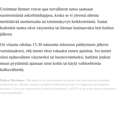
Useimmat ihmiset voivat ajaa turvallisesti autoa saatuaan
suonensisäistä askorbiinihappoa, koska se ei yleensä aiheuta
merkittävää uneliaisuutta tai toimintakyvyn heikkenemistä. Saatat
kuitenkin tuntea olosi väsyneeksi tai hieman huimaavaksi heti hoidon
jälkeen.
On viisasta odottaa 15-30 minuuttia infuusion päättymisen jälkeen
varmistaaksesi, että tunnet olosi vakaaksi ennen ajamista. Jos tunnet
olosi epätavallisen väsyneeksi tai huonovointiseksi, harkitse jonkun
muun pyytämistä ajamaan sinut kotiin tai käytä vaihtoehtoista
kulkuvälinettä.
Medical Disclaimer:
This article is for informational purposes only and does not constitute
medical advice. Always consult a qualified healthcare provider for diagnosis and treatment
decisions. If you are experiencing a medical emergency, call 911 or go to the nearest emergency
room immediately.