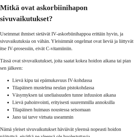
Mitkä ovat askorbiinihapon
sivuvaikutukset?
Useimmat ihmiset sietävät IV-askorbiinihappoa erittäin hyvin, ja
sivuvaikutuksia on vähän. Yleisimmät ongelmat ovat lieviä ja liittyvät
itse IV-prosessiin, eivät C-vitamiiniin.
Tässä ovat sivuvaikutukset, joita saatat kokea hoidon aikana tai pian
sen jälkeen:
Lievä kipu tai epämukavuus IV-kohdassa
Tilapäinen mustelma neulan pistokohdassa
Väsymyksen tai uneliaisuuden tunne infuusion aikana
Lievä pahoinvointi, erityisesti suuremmilla annoksilla
Tilapäinen huimaus noustessa seisomaan
Jano tai tarve virtsata useammin
Nämä yleiset sivuvaikutukset häviävät yleensä nopeasti hoidon
päätyttyä, eivätkä ne yleensä ole huolestuttavia.