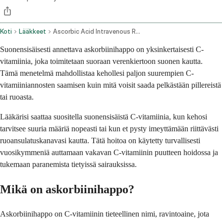
Koti
Lääkkeet
Ascorbic Acid Intravenous Route
Suonensisäisesti annettava askorbiinihappo on yksinkertaisesti C-
vitamiinia, joka toimitetaan suoraan verenkiertoon suonen kautta.
Tämä menetelmä mahdollistaa kehollesi paljon suurempien C-
vitamiiniannosten saamisen kuin mitä voisit saada pelkästään pillereistä
tai ruoasta.
Lääkärisi saattaa suositella suonensisäistä C-vitamiinia, kun kehosi
tarvitsee suuria määriä nopeasti tai kun et pysty imeyttämään riittävästi
ruoansulatuskanavasi kautta. Tätä hoitoa on käytetty turvallisesti
vuosikymmeniä auttamaan vakavan C-vitamiinin puutteen hoidossa ja
tukemaan paranemista tietyissä sairauksissa.
Mikä on askorbiinihappo?
Askorbiinihappo on C-vitamiinin tieteellinen nimi, ravintoaine, jota