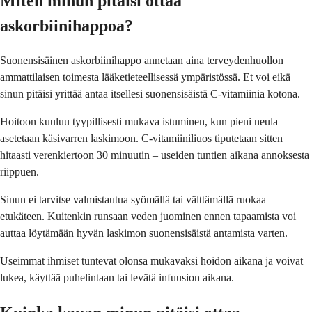
Miten minun pitäisi ottaa
askorbiinihappoa?
Suonensisäinen askorbiinihappo annetaan aina terveydenhuollon
ammattilaisen toimesta lääketieteellisessä ympäristössä. Et voi eikä
sinun pitäisi yrittää antaa itsellesi suonensisäistä C-vitamiinia kotona.
Hoitoon kuuluu tyypillisesti mukava istuminen, kun pieni neula
asetetaan käsivarren laskimoon. C-vitamiiniliuos tiputetaan sitten
hitaasti verenkiertoon 30 minuutin – useiden tuntien aikana annoksesta
riippuen.
Sinun ei tarvitse valmistautua syömällä tai välttämällä ruokaa
etukäteen. Kuitenkin runsaan veden juominen ennen tapaamista voi
auttaa löytämään hyvän laskimon suonensisäistä antamista varten.
Useimmat ihmiset tuntevat olonsa mukavaksi hoidon aikana ja voivat
lukea, käyttää puhelintaan tai levätä infuusion aikana.