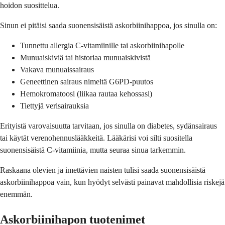
hoidon suosittelua.
Sinun ei pitäisi saada suonensisäistä askorbiinihappoa, jos sinulla on:
Tunnettu allergia C-vitamiinille tai askorbiinihapolle
Munuaiskiviä tai historiaa munuaiskivistä
Vakava munuaissairaus
Geneettinen sairaus nimeltä G6PD-puutos
Hemokromatoosi (liikaa rautaa kehossasi)
Tiettyjä verisairauksia
Erityistä varovaisuutta tarvitaan, jos sinulla on diabetes, sydänsairaus
tai käytät verenohennuslääkkeitä. Lääkärisi voi silti suositella
suonensisäistä C-vitamiinia, mutta seuraa sinua tarkemmin.
Raskaana olevien ja imettävien naisten tulisi saada suonensisäistä
askorbiinihappoa vain, kun hyödyt selvästi painavat mahdollisia riskejä
enemmän.
Askorbiinihapon tuotenimet