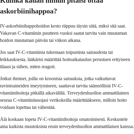
Kuinka kauan minun pitäisi ottaa
askorbiinihappoa?
IV-askorbiinihappohoidon kesto riippuu täysin siitä, miksi sitä saat.
Vakavan C-vitamiinin puutteen vuoksi saatat tarvita vain muutaman
hoidon muutaman päivän tai viikon aikana.
Jos saat IV-C-vitamiinia tukemaan toipumista sairaudesta tai
leikkauksesta, lääkärisi määrittää hoitoaikataulun perustuen erityiseen
tilaasi ja siihen, miten reagoit.
Jotkut ihmiset, joilla on kroonisia sairauksia, jotka vaikuttavat
ravintoaineiden imeytymiseen, saattavat tarvita säännöllisiä IV-C-
vitamiinihoitoja pitkällä aikavälillä. Terveydenhuollon ammattilainen
seuraa C-vitamiinitasojasi verikokeilla määrittääkseen, milloin hoito
voidaan lopettaa tai vähentää.
Älä koskaan lopeta IV-C-vitamiinihoitoja omatoimisesti. Keskustele
aina kaikista muutoksista ensin terveydenhuollon ammattilaisen kanssa.