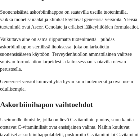
Suonensisäistä askorbiinihappoa on saatavilla useilla tuotenimillä,
vaikka monet sairaalat ja klinikat käyttävät geneerisiä versioita. Yleisiä
tuotenimiä ovat Ascor, Cenolate ja erilaiset lääkeyhtiöiden formulaatiot.
Vaikuttava aine on sama riippumatta tuotenimestä - puhdas
askorbiinihappo steriilissä liuoksessa, joka on tarkoitettu
suonensisäiseen käyttöön. Terveydenhuollon ammattilainen valitsee
sopivan formulaation tarpeidesi ja laitoksessaan saatavilla olevan
perusteella.
Geneeriset versiot toimivat yhtä hyvin kuin tuotemerkit ja ovat usein
edullisempia.
Askorbiinihapon vaihtoehdot
Useimmille ihmisille, joilla on lievä C-vitamiinin puutos, suun kautta
otettavat C-vitamiinilisät ovat ensisijainen valinta. Näihin kuuluvat
tavalliset askorbiinihappotabletit, puskuroitu C-vitamiini tai C-vitamiini