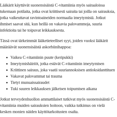
Lääkärit käyttävät suonensisäistä C-vitamiinia myös sairaaloissa
tukemaan potilaita, jotka ovat kriittisesti sairaita tai joilla on sairauksia,
jotka vaikeuttavat ravintoaineiden normaalia imeytymistä. Jotkut
ihmiset saavat sitä, kun heillä on vakavia palovammoja, suuria
infektioita tai he toipuvat leikkauksesta.
Tässä ovat tärkeimmät lääketieteelliset syyt, joiden vuoksi lääkärit
määräävät suonensisäistä askorbiinihappoa:
Vaikea C-vitamiinin puute (keripukki)
Imeytymishäiriöt, jotka estävät C-vitamiinin imeytymisen
Kriittinen sairaus, joka vaatii suuriannoksisen antioksidanttituen
Vakavat palovammat tai trauma
Tietyt munuaissairaudet
Tuki suuren leikkauksen jälkeisen toipumisen aikana
Jotkut terveydenhuollon ammattilaiset tutkivat myös suonensisäistä C-
vitamiinia muiden sairauksien hoitoon, vaikka tutkimus on vielä
kesken monien näiden käyttötarkoitusten osalta.