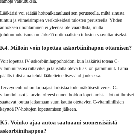
samoja vaikutuksia.
Lääkärisi voi säätää hoitoaikatauluasi sen perusteella, miltä sinusta
tuntuu ja viimeisimpien verikokeidesi tulosten perusteella. Yhden
annoksen unohtaminen ei yleensä ole vaarallista, mutta
johdonmukaisuus on tärkeää optimaalisten tulosten saavuttamiseksi.
K4. Milloin voin lopettaa askorbiinihapon ottamisen?
Voit lopettaa IV-askorbiinihappohoidon, kun lääkärisi toteaa C-
vitamiinitasosi riittäviksi ja taustalla oleva tilasi on parantunut. Tämä
päätös tulisi aina tehdä lääketieteellisessä ohjauksessa.
Terveydenhuollon tarjoajasi tarkistaa todennäköisesti veresi C-
vitamiinitasot ja arvioi oireesi ennen hoidon lopettamista. Jotkut ihmiset
saattavat joutua jatkamaan suun kautta otettavien C-vitamiinilisien
käyttöä IV-hoitojen lopettamisen jälkeen.
K5. Voinko ajaa autoa saatuaani suonensisäistä
askorbiinihappoa?