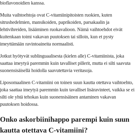
bioflavonoidien kanssa.
Muita vaihtoehtoja ovat C-vitamiinipitoisten ruokien, kuten
sitrushedelmien, mansikoiden, paprikoiden, parsakaalin ja
lehtivihreiden, lisääminen ruokavalioon. Nämä vaihtoehdot eivät
kuitenkaan toimi vakavan puutoksen tai silloin, kun et pysty
imeyttämään ravintoaineita normaalisti.
Jotkut hyötyvät sublinguaalisesta (kielen alle) C-vitamiinista, joka
saattaa imeytyä paremmin kuin tavalliset pillerit, mutta ei silti saavuta
suonensisäisellä hoidolla saavutettavia veritasoja.
Liposomaalinen C-vitamiini on toinen suun kautta otettava vaihtoehto,
joka saattaa imeytyä paremmin kuin tavalliset lisäravinteet, vaikka se ei
silti ole yhtä tehokas kuin suonensisäinen antaminen vakavan
puutoksen hoidossa.
Onko askorbiinihappo parempi kuin suun
kautta otettava C-vitamiini?