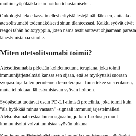
muihin syöpälääkkeisiin hoidon tehostamiseksi.
Onkologisi tekee kasvaimellesi erityisiä testejä nähdäkseen, auttaako
atetsolitsumabi todennäköisesti sinun tilanteessasi. Kaikki syövät eivät
reagoi tähän hoitotyyppiin, joten nämä testit auttavat ohjaamaan parasta
lähestymistapaa sinulle.
Miten atetsolitsumabi toimii?
Atetsolitsumabia pidetään kohdennettuna terapiana, joka toimii
immuunijärjestelmäsi kanssa sen sijaan, että se myrkyttäisi suoraan
syöpäsoluja kuten perinteinen kemoterapia. Tämä tekee siitä erilaisen,
mutta tehokkaan lähestymistavan syövän hoitoon.
Syöpäsolut tuottavat usein PD-L1-nimistä proteiinia, joka toimii kuin
"älä hyökkää minua vastaan" -signaali immuunijärjestelmällesi.
Atetsolitsumabi estää tämän signaalin, jolloin T-solusi ja muut
immuunisolut voivat tunnistaa syövän uhkana.
Kun immuunijärjestelmäsi pystyy kunnolla tunnistamaan syöpäsolut,