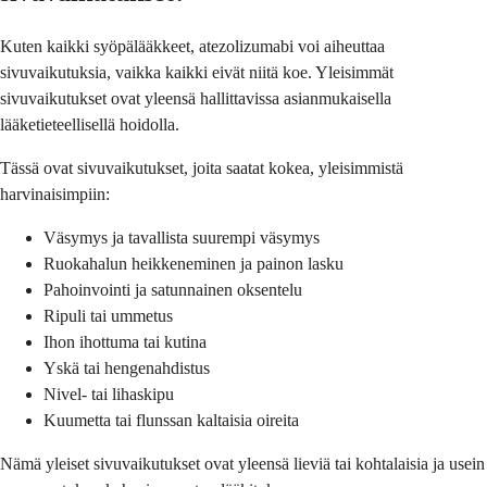
Kuten kaikki syöpälääkkeet, atezolizumabi voi aiheuttaa
sivuvaikutuksia, vaikka kaikki eivät niitä koe. Yleisimmät
sivuvaikutukset ovat yleensä hallittavissa asianmukaisella
lääketieteellisellä hoidolla.
Tässä ovat sivuvaikutukset, joita saatat kokea, yleisimmistä
harvinaisimpiin:
Väsymys ja tavallista suurempi väsymys
Ruokahalun heikkeneminen ja painon lasku
Pahoinvointi ja satunnainen oksentelu
Ripuli tai ummetus
Ihon ihottuma tai kutina
Yskä tai hengenahdistus
Nivel- tai lihaskipu
Kuumetta tai flunssan kaltaisia oireita
Nämä yleiset sivuvaikutukset ovat yleensä lieviä tai kohtalaisia ja usein