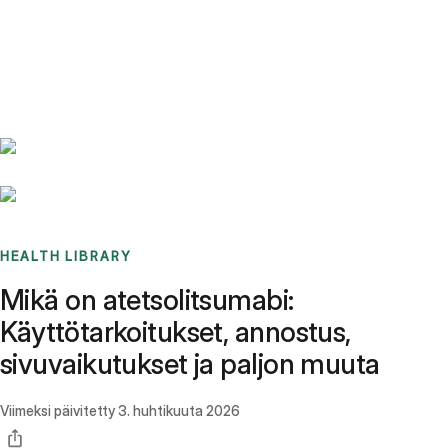
Benchmarks
Stories
FAQ
Sign up / Log in
HEALTH LIBRARY
Mikä on atetsolitsumabi:
Käyttötarkoitukset, annostus,
sivuvaikutukset ja paljon muuta
Viimeksi päivitetty
3. huhtikuuta 2026