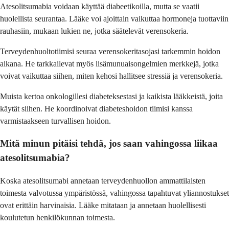
Atesolitsumabia voidaan käyttää diabeetikoilla, mutta se vaatii
huolellista seurantaa. Lääke voi ajoittain vaikuttaa hormoneja tuottaviin
rauhasiin, mukaan lukien ne, jotka säätelevät verensokeria.
Terveydenhuoltotiimisi seuraa verensokeritasojasi tarkemmin hoidon
aikana. He tarkkailevat myös lisämunuaisongelmien merkkejä, jotka
voivat vaikuttaa siihen, miten kehosi hallitsee stressiä ja verensokeria.
Muista kertoa onkologillesi diabeteksestasi ja kaikista lääkkeistä, joita
käytät siihen. He koordinoivat diabeteshoidon tiimisi kanssa
varmistaakseen turvallisen hoidon.
Mitä minun pitäisi tehdä, jos saan vahingossa liikaa
atesolitsumabia?
Koska atesolitsumabi annetaan terveydenhuollon ammattilaisten
toimesta valvotussa ympäristössä, vahingossa tapahtuvat yliannostukset
ovat erittäin harvinaisia. Lääke mitataan ja annetaan huolellisesti
koulutetun henkilökunnan toimesta.