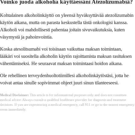
Voinko juoda alkoholia käyttäessäni Atezolizumabiä?
Kohtalainen alkoholinkäyttö on yleensä hyväksyttävää atezolizumabin
käytön aikana, mutta on parasta keskustella tästä onkologisi kanssa.
Alkoholi voi mahdollisesti pahentaa joitain sivuvaikutuksia, kuten
väsymystä ja pahoinvointia.
Koska atesolitsumabi voi toisinaan vaikuttaa maksan toimintaan,
lääkäri voi suositella alkoholin käytön rajoittamista maksan rasituksen
vähentämiseksi. He seuraavat maksan toimintaasi hoidon aikana.
Ole rehellinen terveydenhuoltotiimillesi alkoholinkäytöstäsi, jotta he
voivat antaa sinulle sopivimmat ohjeet juuri sinun tilanteeseesi.
Medical Disclaimer:
This article is for informational purposes only and does not constitute
medical advice. Always consult a qualified healthcare provider for diagnosis and treatment
decisions. If you are experiencing a medical emergency, call 911 or go to the nearest emergency
room immediately.