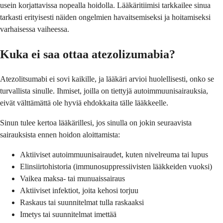
usein korjattavissa nopealla hoidolla. Lääkäritiimisi tarkkailee sinua
tarkasti erityisesti näiden ongelmien havaitsemiseksi ja hoitamiseksi
varhaisessa vaiheessa.
Kuka ei saa ottaa atezolizumabia?
Atezolitsumabi ei sovi kaikille, ja lääkäri arvioi huolellisesti, onko se
turvallista sinulle. Ihmiset, joilla on tiettyjä autoimmuunisairauksia,
eivät välttämättä ole hyviä ehdokkaita tälle lääkkeelle.
Sinun tulee kertoa lääkärillesi, jos sinulla on jokin seuraavista
sairauksista ennen hoidon aloittamista:
Aktiiviset autoimmuunisairaudet, kuten nivelreuma tai lupus
Elinsiirtohistoria (immunosuppressiivisten lääkkeiden vuoksi)
Vaikea maksa- tai munuaissairaus
Aktiiviset infektiot, joita kehosi torjuu
Raskaus tai suunnitelmat tulla raskaaksi
Imetys tai suunnitelmat imettää