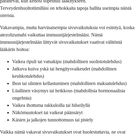
paranevat, kun kehosi sopeutuu lääkitykseen.
Terveydenhuoltotiimilläsi on tehokkaita tapoja hallita useimpia näistä
oireista.
Vakavampia, mutta harvinaisempia sivuvaikutuksia voi esiintyä, koska
atezolizumabi vaikuttaa immuunijärjestelmääsi. Nämä
immuunijärjestelmään liittyvät sivuvaikutukset vaativat välitöntä
lääkärin hoitoa:
Vaikea ripuli tai vatsakipu (mahdollinen suolistotulehdus)
Jatkuva kuiva yskä tai hengitysvaikeudet (mahdollinen
keuhkotulehdus)
Ihon tai silmien kellastuminen (mahdollinen maksatulehdus)
Liiallinen väsymys tai heikkous (mahdollisia hormonaalisia
ongelmia)
Vaikea ihottuma rakkuloilla tai hilseilyllä
Näkömuutokset tai vaikeat päänsäryt
Käsien ja jalkojen tunnottomuus tai pistely
Vaikka nämä vakavat sivuvaikutukset ovat huolestuttavia, ne ovat