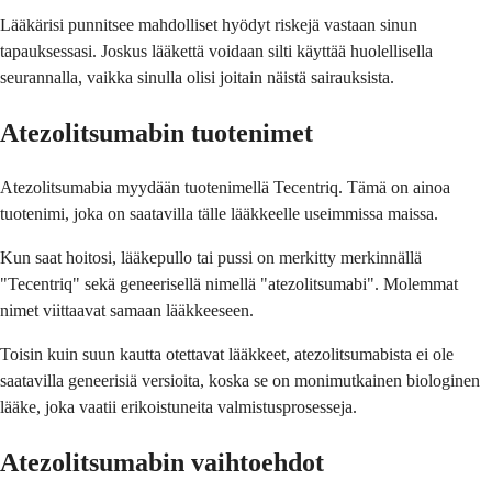
Lääkärisi punnitsee mahdolliset hyödyt riskejä vastaan ​​sinun
tapauksessasi. Joskus lääkettä voidaan silti käyttää huolellisella
seurannalla, vaikka sinulla olisi joitain näistä sairauksista.
Atezolitsumabin tuotenimet
Atezolitsumabia myydään tuotenimellä Tecentriq. Tämä on ainoa
tuotenimi, joka on saatavilla tälle lääkkeelle useimmissa maissa.
Kun saat hoitosi, lääkepullo tai pussi on merkitty merkinnällä
"Tecentriq" sekä geneerisellä nimellä "atezolitsumabi". Molemmat
nimet viittaavat samaan lääkkeeseen.
Toisin kuin suun kautta otettavat lääkkeet, atezolitsumabista ei ole
saatavilla geneerisiä versioita, koska se on monimutkainen biologinen
lääke, joka vaatii erikoistuneita valmistusprosesseja.
Atezolitsumabin vaihtoehdot