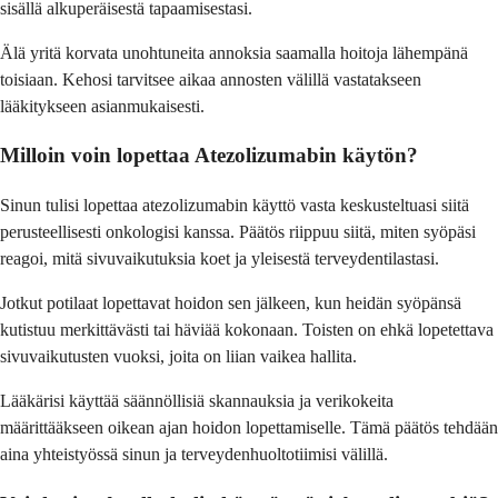
sisällä alkuperäisestä tapaamisestasi.
Älä yritä korvata unohtuneita annoksia saamalla hoitoja lähempänä
toisiaan. Kehosi tarvitsee aikaa annosten välillä vastatakseen
lääkitykseen asianmukaisesti.
Milloin voin lopettaa Atezolizumabin käytön?
Sinun tulisi lopettaa atezolizumabin käyttö vasta keskusteltuasi siitä
perusteellisesti onkologisi kanssa. Päätös riippuu siitä, miten syöpäsi
reagoi, mitä sivuvaikutuksia koet ja yleisestä terveydentilastasi.
Jotkut potilaat lopettavat hoidon sen jälkeen, kun heidän syöpänsä
kutistuu merkittävästi tai häviää kokonaan. Toisten on ehkä lopetettava
sivuvaikutusten vuoksi, joita on liian vaikea hallita.
Lääkärisi käyttää säännöllisiä skannauksia ja verikokeita
määrittääkseen oikean ajan hoidon lopettamiselle. Tämä päätös tehdään
aina yhteistyössä sinun ja terveydenhuoltotiimisi välillä.