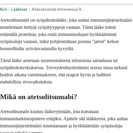
Koti
Lääkkeet
Atezolizumab Intravenous Route
Atetsolitsumabi on syöpähoitolääke, joka auttaa immuunijärjestelmääsi
taistelemaan tiettyjä syöpätyyppejä vastaan. Tämä lääke toimii
estämällä proteiinia, joka estää immuunisolujasi hyökkäämästä
syöpäsoluja vastaan, mikä pohjimmiltaan poistaa "jarrut" kehon
luonnollisilta syövänvastaisilta kyvyiltä.
Tämä lääke annetaan suonensisäisenä infuusiona sairaalassa tai
syöpähoitokeskuksessa. Terveydenhuoltotiimisi seuraa sinua tarkasti
hoidon aikana varmistaakseen, että reagoit hyvin ja hallitset
mahdollisia sivuvaikutuksia.
Mikä on atetsolitsumabi?
Atetsolitsumabi kuuluu lääkeryhmään, jota kutsutaan
immuunitarkistuspisteen estäjiksi. Ajattele sitä lääkkeenä, joka auttaa
immuunijärjestelmääsi tunnistamaan ja hyökkäämään syöpäsoluja
vastaan tehokkaammin.