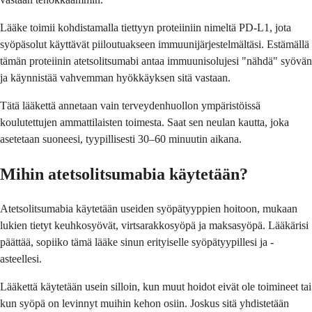
Lääke toimii kohdistamalla tiettyyn proteiiniin nimeltä PD-L1, jota
syöpäsolut käyttävät piiloutuakseen immuunijärjestelmältäsi. Estämällä
tämän proteiinin atetsolitsumabi antaa immuunisolujesi "nähdä" syövän
ja käynnistää vahvemman hyökkäyksen sitä vastaan.
Tätä lääkettä annetaan vain terveydenhuollon ympäristöissä
koulutettujen ammattilaisten toimesta. Saat sen neulan kautta, joka
asetetaan suoneesi, tyypillisesti 30–60 minuutin aikana.
Mihin atetsolitsumabia käytetään?
Atetsolitsumabia käytetään useiden syöpätyyppien hoitoon, mukaan
lukien tietyt keuhkosyövät, virtsarakkosyöpä ja maksasyöpä. Lääkärisi
päättää, sopiiko tämä lääke sinun erityiselle syöpätyypillesi ja -
asteellesi.
Lääkettä käytetään usein silloin, kun muut hoidot eivät ole toimineet tai
kun syöpä on levinnyt muihin kehon osiin. Joskus sitä yhdistetään