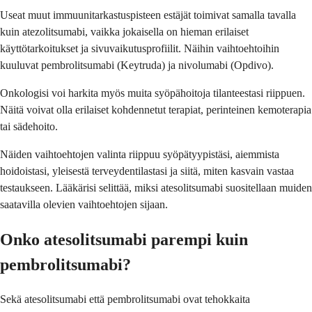
Useat muut immuunitarkastuspisteen estäjät toimivat samalla tavalla
kuin atezolitsumabi, vaikka jokaisella on hieman erilaiset
käyttötarkoitukset ja sivuvaikutusprofiilit. Näihin vaihtoehtoihin
kuuluvat pembrolitsumabi (Keytruda) ja nivolumabi (Opdivo).
Onkologisi voi harkita myös muita syöpähoitoja tilanteestasi riippuen.
Näitä voivat olla erilaiset kohdennetut terapiat, perinteinen kemoterapia
tai sädehoito.
Näiden vaihtoehtojen valinta riippuu syöpätyypistäsi, aiemmista
hoidoistasi, yleisestä terveydentilastasi ja siitä, miten kasvain vastaa
testaukseen. Lääkärisi selittää, miksi atesolitsumabi suositellaan muiden
saatavilla olevien vaihtoehtojen sijaan.
Onko atesolitsumabi parempi kuin
pembrolitsumabi?
Sekä atesolitsumabi että pembrolitsumabi ovat tehokkaita