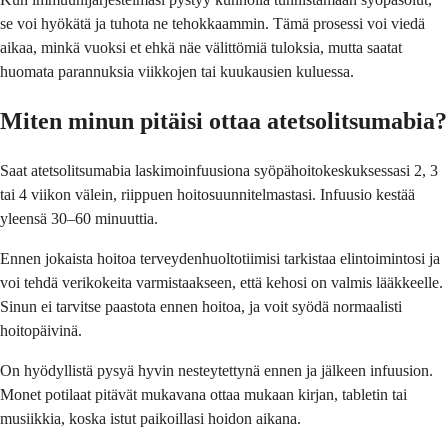
se voi hyökätä ja tuhota ne tehokkaammin. Tämä prosessi voi viedä
aikaa, minkä vuoksi et ehkä näe välittömiä tuloksia, mutta saatat
huomata parannuksia viikkojen tai kuukausien kuluessa.
Miten minun pitäisi ottaa atetsolitsumabia?
Saat atetsolitsumabia laskimoinfuusiona syöpähoitokeskuksessasi 2, 3
tai 4 viikon välein, riippuen hoitosuunnitelmastasi. Infuusio kestää
yleensä 30–60 minuuttia.
Ennen jokaista hoitoa terveydenhuoltotiimisi tarkistaa elintoimintosi ja
voi tehdä verikokeita varmistaakseen, että kehosi on valmis lääkkeelle.
Sinun ei tarvitse paastota ennen hoitoa, ja voit syödä normaalisti
hoitopäivinä.
On hyödyllistä pysyä hyvin nesteytettynä ennen ja jälkeen infuusion.
Monet potilaat pitävät mukavana ottaa mukaan kirjan, tabletin tai
musiikkia, koska istut paikoillasi hoidon aikana.