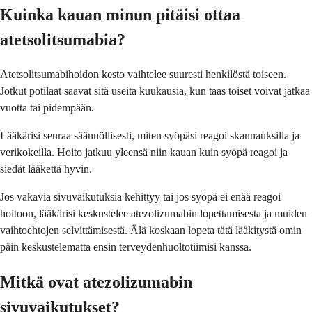
Kuinka kauan minun pitäisi ottaa
atetsolitsumabia?
Atetsolitsumabihoidon kesto vaihtelee suuresti henkilöstä toiseen.
Jotkut potilaat saavat sitä useita kuukausia, kun taas toiset voivat jatkaa
vuotta tai pidempään.
Lääkärisi seuraa säännöllisesti, miten syöpäsi reagoi skannauksilla ja
verikokeilla. Hoito jatkuu yleensä niin kauan kuin syöpä reagoi ja
siedät lääkettä hyvin.
Jos vakavia sivuvaikutuksia kehittyy tai jos syöpä ei enää reagoi
hoitoon, lääkärisi keskustelee atezolizumabin lopettamisesta ja muiden
vaihtoehtojen selvittämisestä. Älä koskaan lopeta tätä lääkitystä omin
päin keskustelematta ensin terveydenhuoltotiimisi kanssa.
Mitkä ovat atezolizumabin
sivuvaikutukset?