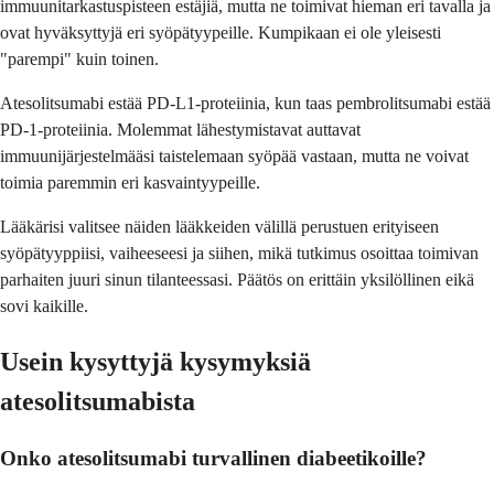
immuunitarkastuspisteen estäjiä, mutta ne toimivat hieman eri tavalla ja
ovat hyväksyttyjä eri syöpätyypeille. Kumpikaan ei ole yleisesti
"parempi" kuin toinen.
Atesolitsumabi estää PD-L1-proteiinia, kun taas pembrolitsumabi estää
PD-1-proteiinia. Molemmat lähestymistavat auttavat
immuunijärjestelmääsi taistelemaan syöpää vastaan, mutta ne voivat
toimia paremmin eri kasvaintyypeille.
Lääkärisi valitsee näiden lääkkeiden välillä perustuen erityiseen
syöpätyyppiisi, vaiheeseesi ja siihen, mikä tutkimus osoittaa toimivan
parhaiten juuri sinun tilanteessasi. Päätös on erittäin yksilöllinen eikä
sovi kaikille.
Usein kysyttyjä kysymyksiä
atesolitsumabista
Onko atesolitsumabi turvallinen diabeetikoille?