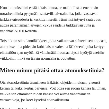
Kun atomoksetiini estää takaisinottoa, se mahdollistaa enemmän
noradrenaliinia pysymään saatavilla aivoalueilla, jotka vastaavat
tarkkaavaisuudesta ja keskittymisestä. Tämä lisääntynyt saatavuus
auttaa parantamaan aivojen kykyä säädellä tarkkaavaisuutta ja
vähentää ADHD-oireita.
Toisin kuin stimulanttilääkkeet, jotka vaikuttavat suhteellisen nopeasti,
atomoksetiinia pidetään kohtalaisen vahvana lääkkeenä, joka kertyy
elimistöön ajan myötä. Et välttämättä huomaa täysiä hyötyjä useisiin
viikkoihin, mikä on täysin normaalia ja odotettua.
Miten minun pitäisi ottaa atomoksetiinia?
Ota atomoksetiinia täsmälleen lääkärisi ohjeiden mukaan, yleensä
kerran tai kaksi kertaa päivässä. Voit ottaa sen ruoan kanssa tai ilman,
vaikka sen ottaminen ruoan kanssa voi auttaa vähentämään
vatsavaivoja, jos koet kyseistä sivuvaikutusta.