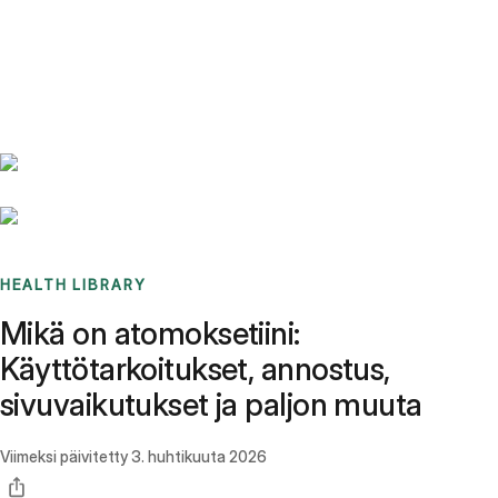
Benchmarks
Stories
FAQ
Sign up / Log in
HEALTH LIBRARY
Mikä on atomoksetiini:
Käyttötarkoitukset, annostus,
sivuvaikutukset ja paljon muuta
Viimeksi päivitetty
3. huhtikuuta 2026