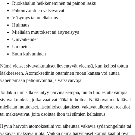
Ruokahalun heikkeneminen tai painon lasku
Pahoinvointi tai vatsavaivat
Väsymys tai uneliaisuus
Huimaus
Mielialan muutokset tai ärtyneisyys
Univaikeudet
Ummetus
Suun kuivuminen
Nämä yleiset sivuvaikutukset lieventyvät yleensä, kun kehosi tottuu
lääkkeeseen. Atomoksetiinin ottaminen ruoan kanssa voi auttaa
vähentämään pahoinvointia ja vatsavaivoja.
Joillakin ihmisillä esiintyy harvinaisempia, mutta huolestuttavampia
sivuvaikutuksia, jotka vaativat lääkärin hoitoa. Näitä ovat merkittävät
mielialan muutokset, itsetuhoiset ajatukset, vakavat allergiset reaktiot
tai maksavaivat, joita osoittaa ihon tai silmien keltaisuus.
Hyvin harvoin atomoksetiini voi aiheuttaa vakavia sydänongelmia tai
vakavaa maksavauriota. Vaikka nämä harvinaiset komplikaatiot ovat