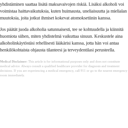
yhdistäminen saattaa lisätä maksavaivojen riskiä. Lisäksi alkoholi voi
voimistaa haittavaikutuksia, kuten huimausta, uneliaisuutta ja mielialan
muutoksia, joita jotkut ihmiset kokevat atomoksetiinin kanssa.
Jos päätät juoda alkoholia satunnaisesti, tee se kohtuudella ja kiinnitä
huomiota siihen, miten yhdistelmä vaikuttaa sinuun. Keskustele aina
alkoholinkäytöstäsi rehellisesti lääkärisi kanssa, jotta hän voi antaa
henkilökohtaista ohjausta tilanteesi ja terveydentilasi perusteella.
Medical Disclaimer:
This article is for informational purposes only and does not constitute
medical advice. Always consult a qualified healthcare provider for diagnosis and treatment
decisions. If you are experiencing a medical emergency, call 911 or go to the nearest emergency
room immediately.