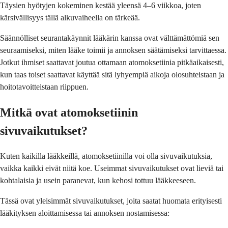
Täysien hyötyjen kokeminen kestää yleensä 4–6 viikkoa, joten
kärsivällisyys tällä alkuvaiheella on tärkeää.
Säännölliset seurantakäynnit lääkärin kanssa ovat välttämättömiä sen
seuraamiseksi, miten lääke toimii ja annoksen säätämiseksi tarvittaessa.
Jotkut ihmiset saattavat joutua ottamaan atomoksetiinia pitkäaikaisesti,
kun taas toiset saattavat käyttää sitä lyhyempiä aikoja olosuhteistaan ja
hoitotavoitteistaan riippuen.
Mitkä ovat atomoksetiinin
sivuvaikutukset?
Kuten kaikilla lääkkeillä, atomoksetiinilla voi olla sivuvaikutuksia,
vaikka kaikki eivät niitä koe. Useimmat sivuvaikutukset ovat lieviä tai
kohtalaisia ja usein paranevat, kun kehosi tottuu lääkkeeseen.
Tässä ovat yleisimmät sivuvaikutukset, joita saatat huomata erityisesti
lääkityksen aloittamisessa tai annoksen nostamisessa: