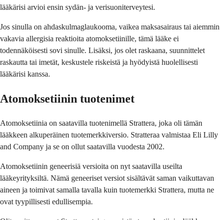
lääkärisi arvioi ensin sydän- ja verisuoniterveytesi.
Jos sinulla on ahdaskulmaglaukooma, vaikea maksasairaus tai aiemmin
vakavia allergisia reaktioita atomoksetiinille, tämä lääke ei
todennäköisesti sovi sinulle. Lisäksi, jos olet raskaana, suunnittelet
raskautta tai imetät, keskustele riskeistä ja hyödyistä huolellisesti
lääkärisi kanssa.
Atomoksetiinin tuotenimet
Atomoksetiinia on saatavilla tuotenimellä Strattera, joka oli tämän
lääkkeen alkuperäinen tuotemerkkiversio. Stratteraa valmistaa Eli Lilly
and Company ja se on ollut saatavilla vuodesta 2002.
Atomoksetiinin geneerisiä versioita on nyt saatavilla useilta
lääkeyrityksiltä. Nämä geneeriset versiot sisältävät saman vaikuttavan
aineen ja toimivat samalla tavalla kuin tuotemerkki Strattera, mutta ne
ovat tyypillisesti edullisempia.