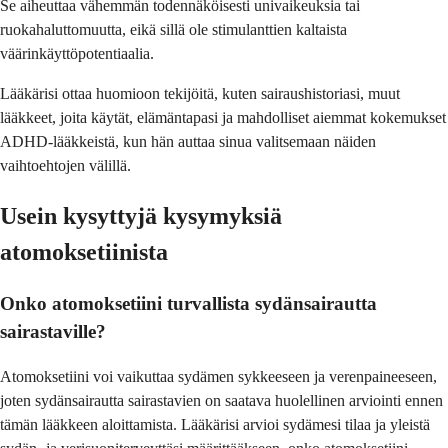
Se aiheuttaa vähemmän todennäköisesti univaikeuksia tai
ruokahaluttomuutta, eikä sillä ole stimulanttien kaltaista
väärinkäyttöpotentiaalia.
Lääkärisi ottaa huomioon tekijöitä, kuten sairaushistoriasi, muut
lääkkeet, joita käytät, elämäntapasi ja mahdolliset aiemmat kokemukset
ADHD-lääkkeistä, kun hän auttaa sinua valitsemaan näiden
vaihtoehtojen välillä.
Usein kysyttyjä kysymyksiä
atomoksetiinista
Onko atomoksetiini turvallista sydänsairautta
sairastaville?
Atomoksetiini voi vaikuttaa sydämen sykkeeseen ja verenpaineeseen,
joten sydänsairautta sairastavien on saatava huolellinen arviointi ennen
tämän lääkkeen aloittamista. Lääkärisi arvioi sydämesi tilaa ja yleistä