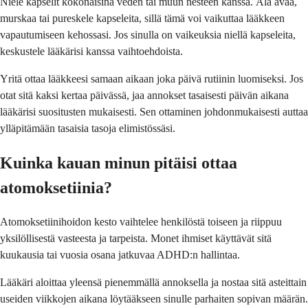
Niele kapselit kokonaisina veden tai muun nesteen kanssa. Älä avaa,
murskaa tai pureskele kapseleita, sillä tämä voi vaikuttaa lääkkeen
vapautumiseen kehossasi. Jos sinulla on vaikeuksia niellä kapseleita,
keskustele lääkärisi kanssa vaihtoehdoista.
Yritä ottaa lääkkeesi samaan aikaan joka päivä rutiinin luomiseksi. Jos
otat sitä kaksi kertaa päivässä, jaa annokset tasaisesti päivän aikana
lääkärisi suositusten mukaisesti. Sen ottaminen johdonmukaisesti auttaa
ylläpitämään tasaisia tasoja elimistössäsi.
Kuinka kauan minun pitäisi ottaa
atomoksetiinia?
Atomoksetiinihoidon kesto vaihtelee henkilöstä toiseen ja riippuu
yksilöllisestä vasteesta ja tarpeista. Monet ihmiset käyttävät sitä
kuukausia tai vuosia osana jatkuvaa ADHD:n hallintaa.
Lääkäri aloittaa yleensä pienemmällä annoksella ja nostaa sitä asteittain
useiden viikkojen aikana löytääkseen sinulle parhaiten sopivan määrän.