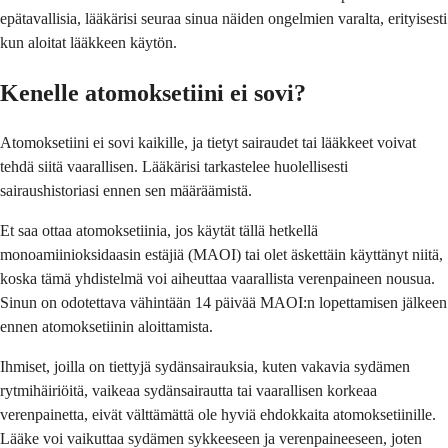
epätavallisia, lääkärisi seuraa sinua näiden ongelmien varalta, erityisesti
kun aloitat lääkkeen käytön.
Kenelle atomoksetiini ei sovi?
Atomoksetiini ei sovi kaikille, ja tietyt sairaudet tai lääkkeet voivat
tehdä siitä vaarallisen. Lääkärisi tarkastelee huolellisesti
sairaushistoriasi ennen sen määräämistä.
Et saa ottaa atomoksetiinia, jos käytät tällä hetkellä
monoamiinioksidaasin estäjiä (MAOI) tai olet äskettäin käyttänyt niitä,
koska tämä yhdistelmä voi aiheuttaa vaarallista verenpaineen nousua.
Sinun on odotettava vähintään 14 päivää MAOI:n lopettamisen jälkeen
ennen atomoksetiinin aloittamista.
Ihmiset, joilla on tiettyjä sydänsairauksia, kuten vakavia sydämen
rytmihäiriöitä, vaikeaa sydänsairautta tai vaarallisen korkeaa
verenpainetta, eivät välttämättä ole hyviä ehdokkaita atomoksetiinille.
Lääke voi vaikuttaa sydämen sykkeeseen ja verenpaineeseen, joten