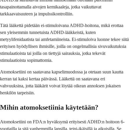
tasapainottamalla aivojen kemikaaleja, jotka vaikuttavat
tarkkaavaisuuteen ja impulssikontrolliin.
Tätä lääkettä pidetään ei-stimuloivana ADHD-hoitona, mikä erottaa
sen yleisemmin tunnetuista ADHD-lääkkeistä, kuten
metyylifenidaatista tai amfetamiineista. Ei-stimuloiva luonne tekee siitä
erityisen hyödyllisen ihmisille, joilla on ongelmallisia sivuvaikutuksia
stimulaatioista tai joilla on tiettyjä sairauksia, jotka tekevät
stimulaatioista sopimattomia.
Atomoksetiini on saatavana kapselimuodossa ja otetaan suun kautta
kerran tai kaksi kertaa päivässä. Lääkettä on saatavana eri
vahvuuksina, jotta lääkärit voivat löytää oikean annoksen jokaisen
henkilön tarpeisiin.
Mihin atomoksetiinia käytetään?
Atomoksetiini on FDA:n hyväksymä erityisesti ADHD:n hoitoon 6-
vuotiailla ja sitä vanhemmilla lapsilla, teini-ikäisillä ja aikuisilla. Se