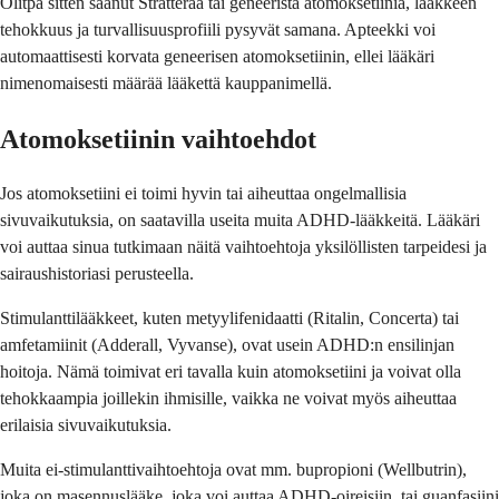
Olitpa sitten saanut Stratteraa tai geneeristä atomoksetiinia, lääkkeen
tehokkuus ja turvallisuusprofiili pysyvät samana. Apteekki voi
automaattisesti korvata geneerisen atomoksetiinin, ellei lääkäri
nimenomaisesti määrää lääkettä kauppanimellä.
Atomoksetiinin vaihtoehdot
Jos atomoksetiini ei toimi hyvin tai aiheuttaa ongelmallisia
sivuvaikutuksia, on saatavilla useita muita ADHD-lääkkeitä. Lääkäri
voi auttaa sinua tutkimaan näitä vaihtoehtoja yksilöllisten tarpeidesi ja
sairaushistoriasi perusteella.
Stimulanttilääkkeet, kuten metyylifenidaatti (Ritalin, Concerta) tai
amfetamiinit (Adderall, Vyvanse), ovat usein ADHD:n ensilinjan
hoitoja. Nämä toimivat eri tavalla kuin atomoksetiini ja voivat olla
tehokkaampia joillekin ihmisille, vaikka ne voivat myös aiheuttaa
erilaisia sivuvaikutuksia.
Muita ei-stimulanttivaihtoehtoja ovat mm. bupropioni (Wellbutrin),
joka on masennuslääke, joka voi auttaa ADHD-oireisiin, tai guanfasiini