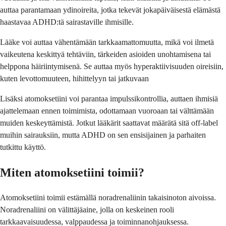
auttaa parantamaan ydinoireita, jotka tekevät jokapäiväisestä elämästä
haastavaa ADHD:tä sairastaville ihmisille.
Lääke voi auttaa vähentämään tarkkaamattomuutta, mikä voi ilmetä
vaikeutena keskittyä tehtäviin, tärkeiden asioiden unohtamisena tai
helppona häiriintymisenä. Se auttaa myös hyperaktiivisuuden oireisiin,
kuten levottomuuteen, hihittelyyn tai jatkuvaan
Lisäksi atomoksetiini voi parantaa impulssikontrollia, auttaen ihmisiä
ajattelemaan ennen toimimista, odottamaan vuoroaan tai välttämään
muiden keskeyttämistä. Jotkut lääkärit saattavat määrätä sitä off-label
muihin sairauksiin, mutta ADHD on sen ensisijainen ja parhaiten
tutkittu käyttö.
Miten atomoksetiini toimii?
Atomoksetiini toimii estämällä noradrenaliinin takaisinoton aivoissa.
Noradrenaliini on välittäjäaine, jolla on keskeinen rooli
tarkkaavaisuudessa, valppaudessa ja toiminnanohjauksessa.