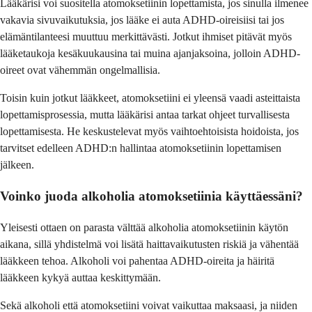
Lääkärisi voi suositella atomoksetiinin lopettamista, jos sinulla ilmenee
vakavia sivuvaikutuksia, jos lääke ei auta ADHD-oireisiisi tai jos
elämäntilanteesi muuttuu merkittävästi. Jotkut ihmiset pitävät myös
lääketaukoja kesäkuukausina tai muina ajanjaksoina, jolloin ADHD-
oireet ovat vähemmän ongelmallisia.
Toisin kuin jotkut lääkkeet, atomoksetiini ei yleensä vaadi asteittaista
lopettamisprosessia, mutta lääkärisi antaa tarkat ohjeet turvallisesta
lopettamisesta. He keskustelevat myös vaihtoehtoisista hoidoista, jos
tarvitset edelleen ADHD:n hallintaa atomoksetiinin lopettamisen
jälkeen.
Voinko juoda alkoholia atomoksetiinia käyttäessäni?
Yleisesti ottaen on parasta välttää alkoholia atomoksetiinin käytön
aikana, sillä yhdistelmä voi lisätä haittavaikutusten riskiä ja vähentää
lääkkeen tehoa. Alkoholi voi pahentaa ADHD-oireita ja häiritä
lääkkeen kykyä auttaa keskittymään.
Sekä alkoholi että atomoksetiini voivat vaikuttaa maksaasi, ja niiden