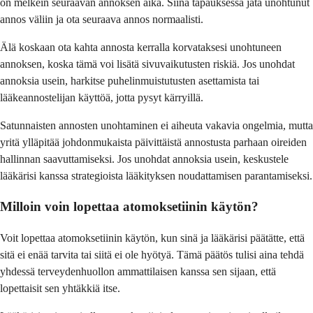
on melkein seuraavan annoksen aika. Siinä tapauksessa jätä unohtunut
annos väliin ja ota seuraava annos normaalisti.
Älä koskaan ota kahta annosta kerralla korvataksesi unohtuneen
annoksen, koska tämä voi lisätä sivuvaikutusten riskiä. Jos unohdat
annoksia usein, harkitse puhelinmuistutusten asettamista tai
lääkeannostelijan käyttöä, jotta pysyt kärryillä.
Satunnaisten annosten unohtaminen ei aiheuta vakavia ongelmia, mutta
yritä ylläpitää johdonmukaista päivittäistä annostusta parhaan oireiden
hallinnan saavuttamiseksi. Jos unohdat annoksia usein, keskustele
lääkärisi kanssa strategioista lääkityksen noudattamisen parantamiseksi.
Milloin voin lopettaa atomoksetiinin käytön?
Voit lopettaa atomoksetiinin käytön, kun sinä ja lääkärisi päätätte, että
sitä ei enää tarvita tai siitä ei ole hyötyä. Tämä päätös tulisi aina tehdä
yhdessä terveydenhuollon ammattilaisen kanssa sen sijaan, että
lopettaisit sen yhtäkkiä itse.