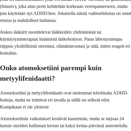
(Intuniv), joka alun perin kehitettiin korkeaan verenpaineeseen, mutta
jota käytetään nyt ADHD:hen. Jokaisella näistä vaihtoehdoista on omat
etunsa ja mahdolliset haittansa.
Joskus lääkärit suosittelevat lääkkeiden yhdistämistä tai
käyttäytymisterapian lisäämistä lääkehoitoon. Paras lähestymistapa
riippuu yksilöllisistä oireistasi, elämäntavastasi ja siitä, miten reagoit eri
hoitoihin.
Onko atomoksetiini parempi kuin
metyylifenidaatti?
Atomoksetiini ja metyylifenidaatti ovat molemmat tehokkaita ADHD-
hoitoja, mutta ne toimivat eri tavalla ja niillä on selkeät edut.
Kumpikaan ei ole yleisesti
Atomoksetiinin vaikutukset kestävät kauemmin, mutta se tarjoaa 24
tunnin oireiden hallinnan kerran tai kaksi kertaa päivässä annostelulla.