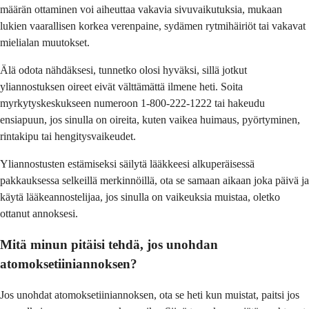
määrän ottaminen voi aiheuttaa vakavia sivuvaikutuksia, mukaan
lukien vaarallisen korkea verenpaine, sydämen rytmihäiriöt tai vakavat
mielialan muutokset.
Älä odota nähdäksesi, tunnetko olosi hyväksi, sillä jotkut
yliannostuksen oireet eivät välttämättä ilmene heti. Soita
myrkytyskeskukseen numeroon 1-800-222-1222 tai hakeudu
ensiapuun, jos sinulla on oireita, kuten vaikea huimaus, pyörtyminen,
rintakipu tai hengitysvaikeudet.
Yliannostusten estämiseksi säilytä lääkkeesi alkuperäisessä
pakkauksessa selkeillä merkinnöillä, ota se samaan aikaan joka päivä ja
käytä lääkeannostelijaa, jos sinulla on vaikeuksia muistaa, oletko
ottanut annoksesi.
Mitä minun pitäisi tehdä, jos unohdan
atomoksetiiniannoksen?
Jos unohdat atomoksetiiniannoksen, ota se heti kun muistat, paitsi jos