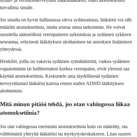
sydän- ja verisuoniterveyttäsi määrittääkseen, onko atomoksetiini
turvallista sinulle.
Jos sinulla on hyvin hallinnassa oleva sydänsairaus, lääkärisi voi silti
määrätä atomoksetiinia, mutta seuraa sinua tarkemmin. He voivat
suositella säännöllisiä verenpaineen tarkistuksia ja sydämen sykkeen
seurantaa, erityisesti lääkityksen aloittamisen tai annoksen lisäämisen
yhteydessä.
Henkilöt, joilla on vakavia sydämen rytmihäiriöitä, vaikea sydämen
vajaatoiminta tai hallitsematon korkea verenpaine, eivät yleensä saa
käyttää atomoksetiinia. Keskustele aina täydellisestä sydämen
terveystilastasi lääkärisi kanssa ennen uuden ADHD-lääkityksen
aloittamista.
Mitä minun pitäisi tehdä, jos otan vahingossa liikaa
atomoksetiinia?
Jos otat vahingossa enemmän atomoksetiinia kuin on määrätty, ota
välittömästi yhteyttä lääkäriisi tai myrkytyskeskukseen. Liian suuren