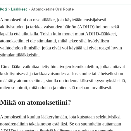
Koti
Lääkkeet
Atomoxetine Oral Route
Atomoksetiini on reseptilääke, jota käytetään ensisijaisesti
aktiivisuuden ja tarkkaavaisuuden häiriön (ADHD) hoitoon sekä
lapsilla että aikuisilla. Toisin kuin monet muut ADHD-lääkkeet,
atomoksetiini ei ole stimulantti, mikä tekee siitä hyödyllisen
vaihtoehdon ihmisille, jotka eivät voi käyttää tai eivät reagoi hyvin
stimulanttilääkkeisiin.
Tämä lääke vaikuttaa tiettyihin aivojen kemikaaleihin, jotka auttavat
keskittymisessä ja tarkkaavaisuudessa. Jos sinulle tai läheisellesi on
määrätty atomoksetiinia, sinulla on todennäköisesti kysymyksiä siitä,
miten se toimii, mitä odottaa ja miten sitä otetaan turvallisesti.
Mikä on atomoksetiini?
Atomoksetiini kuuluu lääkeryhmään, jota kutsutaan selektiivisiksi
noradrenaliinin takaisinoton estäjiksi. Se on suunniteltu auttamaan
ADHD:tä sairastavia ihmisiä hallitsemaan oireitaan paremmin