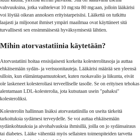
vahvuuksina, jotka vaihtelevat 10 mg:sta 80 mg:aan, jolloin lääkärisi
voi löytää oikean annoksen erityistarpeisiisi. Lääkettä on tutkittu
laajasti ja miljoonat ihmiset ympäri maailmaa ovat käyttäneet sitä
turvallisesti sen ensimmäisestä hyväksymisestä lähtien.
Mihin atorvastatiinia käytetään?
Atorvastatiini hoitaa ensisijaisesti korkeita kolesterolitasoja ja auttaa
ehkäisemään sydän- ja verisuonitauteja. Lääkärisi määrää sen yleensä
silloin, kun elämäntapamuutokset, kuten ruokavalio ja liikunta, eivät
ole laskeneet kolesteroliasi terveelliselle tasolle. Se on erityisen tehokas
alentamaan LDL-kolesterolia, jota kutsutaan usein "pahaksi"
kolesteroliksi.
Kolesterolin hallinnan lisäksi atorvastatiinilla on useita tärkeitä
tarkoituksia sydämesi terveydelle. Se voi auttaa ehkäisemään
sydänkohtauksia ja aivohalvauksia ihmisillä, joilla on jo sydänsairaus
tai diabetes. Lääke vähentää myös sellaisten toimenpiteiden tarvetta