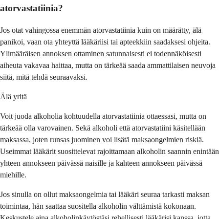
atorvastatiinia?
Jos otat vahingossa enemmän atorvastatiinia kuin on määrätty, älä
panikoi, vaan ota yhteyttä lääkäriisi tai apteekkiin saadaksesi ohjeita.
Ylimääräisen annoksen ottaminen satunnaisesti ei todennäköisesti
aiheuta vakavaa haittaa, mutta on tärkeää saada ammattilaisen neuvoja
siitä, mitä tehdä seuraavaksi.
Älä yritä
Voit juoda alkoholia kohtuudella atorvastatiinia ottaessasi, mutta on
tärkeää olla varovainen. Sekä alkoholi että atorvastatiini käsitellään
maksassa, joten runsas juominen voi lisätä maksaongelmien riskiä.
Useimmat lääkärit suosittelevat rajoittamaan alkoholin saannin enintään
yhteen annokseen päivässä naisille ja kahteen annokseen päivässä
miehille.
Jos sinulla on ollut maksaongelmia tai lääkäri seuraa tarkasti maksan
toimintaa, hän saattaa suositella alkoholin välttämistä kokonaan.
Keskustele aina alkoholinkäytöstäsi rehellisesti lääkärisi kanssa, jotta