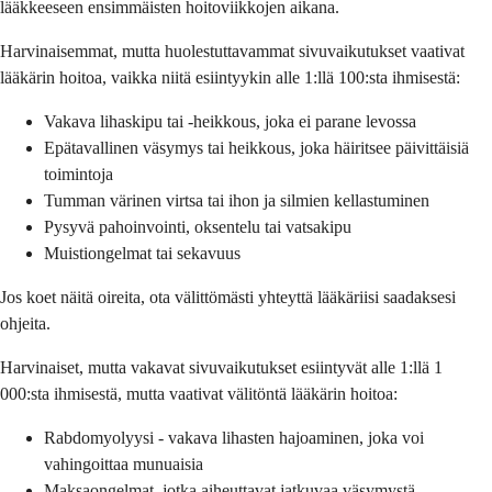
lääkkeeseen ensimmäisten hoitoviikkojen aikana.
Harvinaisemmat, mutta huolestuttavammat sivuvaikutukset vaativat
lääkärin hoitoa, vaikka niitä esiintyykin alle 1:llä 100:sta ihmisestä:
Vakava lihaskipu tai -heikkous, joka ei parane levossa
Epätavallinen väsymys tai heikkous, joka häiritsee päivittäisiä
toimintoja
Tumman värinen virtsa tai ihon ja silmien kellastuminen
Pysyvä pahoinvointi, oksentelu tai vatsakipu
Muistiongelmat tai sekavuus
Jos koet näitä oireita, ota välittömästi yhteyttä lääkäriisi saadaksesi
ohjeita.
Harvinaiset, mutta vakavat sivuvaikutukset esiintyvät alle 1:llä 1
000:sta ihmisestä, mutta vaativat välitöntä lääkärin hoitoa:
Rabdomyolyysi - vakava lihasten hajoaminen, joka voi
vahingoittaa munuaisia
Maksaongelmat, jotka aiheuttavat jatkuvaa väsymystä,