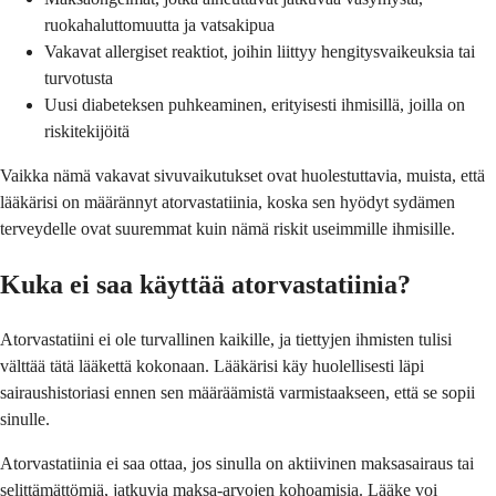
ruokahaluttomuutta ja vatsakipua
Vakavat allergiset reaktiot, joihin liittyy hengitysvaikeuksia tai
turvotusta
Uusi diabeteksen puhkeaminen, erityisesti ihmisillä, joilla on
riskitekijöitä
Vaikka nämä vakavat sivuvaikutukset ovat huolestuttavia, muista, että
lääkärisi on määrännyt atorvastatiinia, koska sen hyödyt sydämen
terveydelle ovat suuremmat kuin nämä riskit useimmille ihmisille.
Kuka ei saa käyttää atorvastatiinia?
Atorvastatiini ei ole turvallinen kaikille, ja tiettyjen ihmisten tulisi
välttää tätä lääkettä kokonaan. Lääkärisi käy huolellisesti läpi
sairaushistoriasi ennen sen määräämistä varmistaakseen, että se sopii
sinulle.
Atorvastatiinia ei saa ottaa, jos sinulla on aktiivinen maksasairaus tai
selittämättömiä, jatkuvia maksa-arvojen kohoamisia. Lääke voi