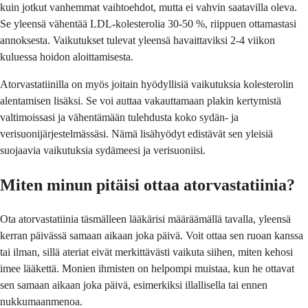
kuin jotkut vanhemmat vaihtoehdot, mutta ei vahvin saatavilla oleva.
Se yleensä vähentää LDL-kolesterolia 30-50 %, riippuen ottamastasi
annoksesta. Vaikutukset tulevat yleensä havaittaviksi 2-4 viikon
kuluessa hoidon aloittamisesta.
Atorvastatiinilla on myös joitain hyödyllisiä vaikutuksia kolesterolin
alentamisen lisäksi. Se voi auttaa vakauttamaan plakin kertymistä
valtimoissasi ja vähentämään tulehdusta koko sydän- ja
verisuonijärjestelmässäsi. Nämä lisähyödyt edistävät sen yleisiä
suojaavia vaikutuksia sydämeesi ja verisuoniisi.
Miten minun pitäisi ottaa atorvastatiinia?
Ota atorvastatiinia täsmälleen lääkärisi määräämällä tavalla, yleensä
kerran päivässä samaan aikaan joka päivä. Voit ottaa sen ruoan kanssa
tai ilman, sillä ateriat eivät merkittävästi vaikuta siihen, miten kehosi
imee lääkettä. Monien ihmisten on helpompi muistaa, kun he ottavat
sen samaan aikaan joka päivä, esimerkiksi illallisella tai ennen
nukkumaanmenoa.