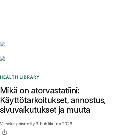
Benchmarks
Stories
FAQ
Sign up / Log in
HEALTH LIBRARY
Mikä on atorvastatiini:
Käyttötarkoitukset, annostus,
sivuvaikutukset ja muuta
Viimeksi päivitetty
3. huhtikuuta 2026