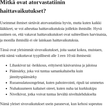
Mitkä ovat atorvastatiinin
haittavaikutukset?
Useimmat ihmiset sietävät atorvastatiinia hyvin, mutta kuten kaikki
lääkkeet, se voi aiheuttaa haittavaikutuksia joillekin ihmisille. Hyvä
uutinen on, että vakavat haittavaikutukset ovat suhteellisen harvinaisia,
ja monilla ihmisillä ei ole lainkaan haittavaikutuksia.
Tässä ovat yleisimmät sivuvaikutukset, joita saatat kokea, muistaen,
että nämä vaikuttavat tyypillisesti alle 1:een 10:stä ihmisestä:
Lihaskivut tai -heikkous, erityisesti käsivarsissa ja jaloissa
Päänsärky, joka voi tuntua samankaltaiselta kuin
jännityspäänsärky
Ruoansulatusongelmat, kuten pahoinvointi, ripuli tai ummetus
Nuhakuumeen kaltaiset oireet, kuten nuha tai kurkkukipu
Nivelkivut, jotka voivat tuntua lievältä niveltulehdukselta
Nämä yleiset sivuvaikutukset usein paranevat, kun kehosi sopeutuu