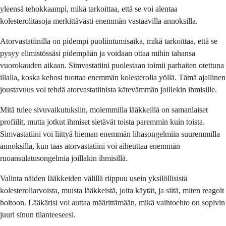
yleensä tehokkaampi, mikä tarkoittaa, että se voi alentaa
kolesterolitasoja merkittävästi enemmän vastaavilla annoksilla.
Atorvastatiinilla on pidempi puoliintumisaika, mikä tarkoittaa, että se
pysyy elimistössäsi pidempään ja voidaan ottaa mihin tahansa
vuorokauden aikaan. Simvastatiini puolestaan toimii parhaiten otettuna
illalla, koska kehosi tuottaa enemmän kolesterolia yöllä. Tämä ajallinen
joustavuus voi tehdä atorvastatiinista kätevämmän joillekin ihmisille.
Mitä tulee sivuvaikutuksiin, molemmilla lääkkeillä on samanlaiset
profiilit, mutta jotkut ihmiset sietävät toista paremmin kuin toista.
Simvastatiini voi liittyä hieman enemmän lihasongelmiin suuremmilla
annoksilla, kun taas atorvastatiini voi aiheuttaa enemmän
ruoansulatusongelmia joillakin ihmisillä.
Valinta näiden lääkkeiden välillä riippuu usein yksilöllisistä
kolesteroliarvoista, muista lääkkeistä, joita käytät, ja siitä, miten reagoit
hoitoon. Lääkärisi voi auttaa määrittämään, mikä vaihtoehto on sopivin
juuri sinun tilanteeseesi.