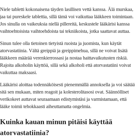
Niele tabletti kokonaisena täyden lasillisen vettä kanssa. Älä murskaa,
jaa tai pureskele tablettia, sillä tämä voi vaikuttaa lääkkeen toimintaan.
Jos sinulla on vaikeuksia niellä pillereitä, keskustele lääkärisi kanssa
vaihtoehtoisista vaihtoehdoista tai tekniikoista, jotka saattavat auttaa.
Sinun tulee olla tietoinen tietyistä ruoista ja juomista, kun käytät
atorvastatiinia. Vältä greippiä ja greippimehua, sillä ne voivat lisätä
lääkkeen määrää verenkierrossasi ja nostaa haittavaikutusten riskiä.
Rajoita alkoholin käyttöä, sillä sekä alkoholi että atorvastatiini voivat
vaikuttaa maksaasi.
Lääkärisi aloittaa todennäköisesti pienemmällä annoksella ja voi säätää
sitä sen mukaan, miten reagoit ja kolesterolitasosi ovat. Säännölliset
verikokeet auttavat seuraamaan edistymistäsi ja varmistamaan, että
lääke toimii tehokkaasti aiheuttamatta ongelmia.
Kuinka kauan minun pitäisi käyttää
atorvastatiinia?