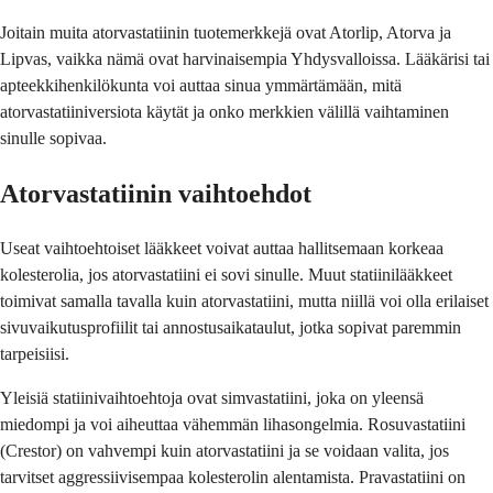
Joitain muita atorvastatiinin tuotemerkkejä ovat Atorlip, Atorva ja
Lipvas, vaikka nämä ovat harvinaisempia Yhdysvalloissa. Lääkärisi tai
apteekkihenkilökunta voi auttaa sinua ymmärtämään, mitä
atorvastatiiniversiota käytät ja onko merkkien välillä vaihtaminen
sinulle sopivaa.
Atorvastatiinin vaihtoehdot
Useat vaihtoehtoiset lääkkeet voivat auttaa hallitsemaan korkeaa
kolesterolia, jos atorvastatiini ei sovi sinulle. Muut statiinilääkkeet
toimivat samalla tavalla kuin atorvastatiini, mutta niillä voi olla erilaiset
sivuvaikutusprofiilit tai annostusaikataulut, jotka sopivat paremmin
tarpeisiisi.
Yleisiä statiinivaihtoehtoja ovat simvastatiini, joka on yleensä
miedompi ja voi aiheuttaa vähemmän lihasongelmia. Rosuvastatiini
(Crestor) on vahvempi kuin atorvastatiini ja se voidaan valita, jos
tarvitset aggressiivisempaa kolesterolin alentamista. Pravastatiini on