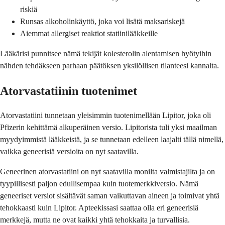
riskiä
Runsas alkoholinkäyttö, joka voi lisätä maksariskejä
Aiemmat allergiset reaktiot statiinilääkkeille
Lääkärisi punnitsee nämä tekijät kolesterolin alentamisen hyötyihin
nähden tehdäkseen parhaan päätöksen yksilöllisen tilanteesi kannalta.
Atorvastatiinin tuotenimet
Atorvastatiini tunnetaan yleisimmin tuotenimellään Lipitor, joka oli
Pfizerin kehittämä alkuperäinen versio. Lipitorista tuli yksi maailman
myydyimmistä lääkkeistä, ja se tunnetaan edelleen laajalti tällä nimellä,
vaikka geneerisiä versioita on nyt saatavilla.
Geneerinen atorvastatiini on nyt saatavilla monilta valmistajilta ja on
tyypillisesti paljon edullisempaa kuin tuotemerkkiversio. Nämä
geneeriset versiot sisältävät saman vaikuttavan aineen ja toimivat yhtä
tehokkaasti kuin Lipitor. Apteekissasi saattaa olla eri geneerisiä
merkkejä, mutta ne ovat kaikki yhtä tehokkaita ja turvallisia.