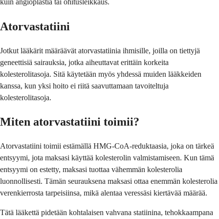
kuin angioplastia tai ohitusleikkaus.
Atorvastatiini
Jotkut lääkärit määräävät atorvastatiinia ihmisille, joilla on tiettyjä
geneettisiä sairauksia, jotka aiheuttavat erittäin korkeita
kolesterolitasoja. Sitä käytetään myös yhdessä muiden lääkkeiden
kanssa, kun yksi hoito ei riitä saavuttamaan tavoiteltuja
kolesterolitasoja.
Miten atorvastatiini toimii?
Atorvastatiini toimii estämällä HMG-CoA-reduktaasia, joka on tärkeä
entsyymi, jota maksasi käyttää kolesterolin valmistamiseen. Kun tämä
entsyymi on estetty, maksasi tuottaa vähemmän kolesterolia
luonnollisesti. Tämän seurauksena maksasi ottaa enemmän kolesterolia
verenkierrosta tarpeisiinsa, mikä alentaa veressäsi kiertävää määrää.
Tätä lääkettä pidetään kohtalaisen vahvana statiinina, tehokkaampana