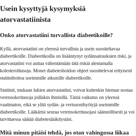
Usein kysyttyjä kysymyksiä
atorvastatiinista
Onko atorvastatiini turvallista diabeetikoille?
Kyllä, atorvastatiini on yleensä turvallista ja usein suositeltavaa
diabeetikoille. Diabeetikoilla on lisääntynyt sydänsairauksien riski, ja
atorvastatiini voi auttaa vähentämään tätä riskiä alentamalla
kolesterolitasoja. Monet diabeteshoidon ohjeet suosittelevat erityisesti
statiinihoitoa useimmille aikuisille diabeetikoille.
Statiinit, mukaan lukien atorvastatiini, voivat kuitenkin hieman nostaa
verensokeritasoja joillakin ihmisillä. Tämä vaikutus on yleensä
vaatimaton, eikä se ylitä sydän- ja verisuonihyötyjä useimmille
diabeetikoille. Lääkärisi seuraa verensokeritasojasi säännöllisesti ja voi
tarvittaessa säätää diabeteslääkitystäsi.
Mitä minun pitäisi tehdä, jos otan vahingossa liikaa