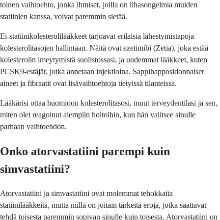
toinen vaihtoehto, jonka ihmiset, joilla on lihasongelmia muiden
statiinien kanssa, voivat paremmin sietää.
Ei-statiinikolesterolilääkkeet tarjoavat erilaisia lähestymistapoja
kolesterolitasojen hallintaan. Näitä ovat ezetimibi (Zetia), joka estää
kolesterolin imeytymistä suolistossasi, ja uudemmat lääkkeet, kuten
PCSK9-estäjät, jotka annetaan injektioina. Sappihapposidonnaiset
aineet ja fibraatit ovat lisävaihtoehtoja tietyissä tilanteissa.
Lääkärisi ottaa huomioon kolesterolitasosi, muut terveydentilasi ja sen,
miten olet reagoinut aiempiin hoitoihin, kun hän valitsee sinulle
parhaan vaihtoehdon.
Onko atorvastatiini parempi kuin
simvastatiini?
Atorvastatiini ja simvastatiini ovat molemmat tehokkaita
statiinilääkkeitä, mutta niillä on joitain tärkeitä eroja, jotka saattavat
tehdä toisesta paremmin sopivan sinulle kuin toisesta. Atorvastatiini on