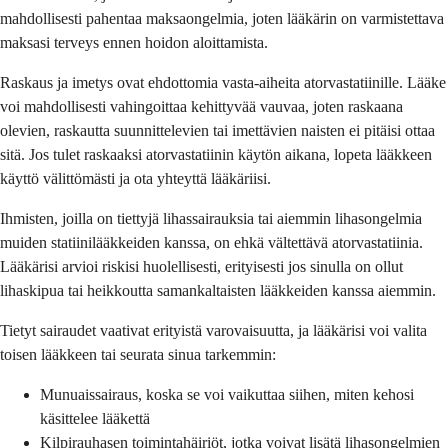
mahdollisesti pahentaa maksaongelmia, joten lääkärin on varmistettava
maksasi terveys ennen hoidon aloittamista.
Raskaus ja imetys ovat ehdottomia vasta-aiheita atorvastatiinille. Lääke
voi mahdollisesti vahingoittaa kehittyvää vauvaa, joten raskaana
olevien, raskautta suunnittelevien tai imettävien naisten ei pitäisi ottaa
sitä. Jos tulet raskaaksi atorvastatiinin käytön aikana, lopeta lääkkeen
käyttö välittömästi ja ota yhteyttä lääkäriisi.
Ihmisten, joilla on tiettyjä lihassairauksia tai aiemmin lihasongelmia
muiden statiinilääkkeiden kanssa, on ehkä vältettävä atorvastatiinia.
Lääkärisi arvioi riskisi huolellisesti, erityisesti jos sinulla on ollut
lihaskipua tai heikkoutta samankaltaisten lääkkeiden kanssa aiemmin.
Tietyt sairaudet vaativat erityistä varovaisuutta, ja lääkärisi voi valita
toisen lääkkeen tai seurata sinua tarkemmin:
Munuaissairaus, koska se voi vaikuttaa siihen, miten kehosi
käsittelee lääkettä
Kilpirauhasen toimintahäiriöt, jotka voivat lisätä lihasongelmien