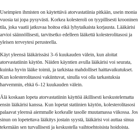
Useimpien ihmisten on käytettävä atorvastatiinia pitkään, usein monia
vuosia tai jopa pysyvästi. Korkea kolesteroli on tyypillisesti krooninen
tila, joka vaatii jatkuvaa hoitoa eikä lyhytaikaista korjausta. Lääkärisi
arvioi säännöllisesti, tarvitsetko edelleen lääkettä kolesterolitasosi ja
yleisen terveytesi perusteella.
Käyt yleensä lääkärissäsi 3–6 kuukauden välein, kun aloitat
atorvastatiinin käytön. Näiden käyntien avulla lääkärisi voi seurata,
kuinka hyvin lääke toimii, ja tarkistaa mahdolliset haittavaikutukset.
Kun kolesterolitasosi vakiintuvat, sinulla voi olla tarkastuksia
harvemmin, ehkä 6–12 kuukauden välein.
Älä koskaan lopeta atorvastatiinin käyttöä äkillisesti keskustelematta
ensin lääkärisi kanssa. Kun lopetat statiinien käytön, kolesterolitasosi
palaavat yleensä aiemmalle korkealle tasolle muutamassa viikossa. Jos
sinun on lopetettava lääkitys jostain syystä, lääkärisi voi auttaa sinua
tekemään sen turvallisesti ja keskustella vaihtoehtoisista hoidoista.