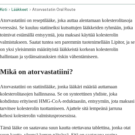
Koti
Lääkkeet
Atorvastatin Oral Route
Atorvastatiini on reseptilääke, joka auttaa alentamaan kolesterolitasoja
veressäsi. Se kuuluu statiineiksi kutsuttujen lääkkeiden ryhmään, jotka
toimivat estämällä entsyymiä, jota maksasi käyttää kolesterolin
valmistukseen. Saatat tuntea sen paremmin tuotenimellään Lipitor, ja se
on yksi yleisimmin määrätyistä lääkkeistä korkean kolesterolin
hallintaan ja sydänsairauksien riskin vähentämiseen.
Mikä on atorvastatiini?
Atorvastatiini on statiinilääke, jonka lääkäri määrää auttamaan
kolesterolitasojen hallinnassa. Se on synteettinen yhdiste, joka
kohdistuu erityisesti HMG-CoA-reduktaasiin, entsyymiin, jota maksasi
tarvitsee kolesterolin tuottamiseen. Ajattele sitä lempeänä jarruna
kehosi kolesterolin valmistusprosessissa.
Tämä lääke on saatavana suun kautta otettavana tablettina, jonka otat
suun kautta, yleensä kerran päivässä. Sitä on saatavana useina