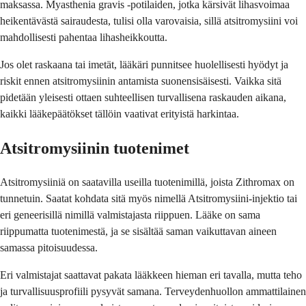
maksassa. Myasthenia gravis -potilaiden, jotka kärsivät lihasvoimaa
heikentävästä sairaudesta, tulisi olla varovaisia, sillä atsitromysiini voi
mahdollisesti pahentaa lihasheikkoutta.
Jos olet raskaana tai imetät, lääkäri punnitsee huolellisesti hyödyt ja
riskit ennen atsitromysiinin antamista suonensisäisesti. Vaikka sitä
pidetään yleisesti ottaen suhteellisen turvallisena raskauden aikana,
kaikki lääkepäätökset tällöin vaativat erityistä harkintaa.
Atsitromysiinin tuotenimet
Atsitromysiiniä on saatavilla useilla tuotenimillä, joista Zithromax on
tunnetuin. Saatat kohdata sitä myös nimellä Atsitromysiini-injektio tai
eri geneerisillä nimillä valmistajasta riippuen. Lääke on sama
riippumatta tuotenimestä, ja se sisältää saman vaikuttavan aineen
samassa pitoisuudessa.
Eri valmistajat saattavat pakata lääkkeen hieman eri tavalla, mutta teho
ja turvallisuusprofiili pysyvät samana. Terveydenhuollon ammattilainen