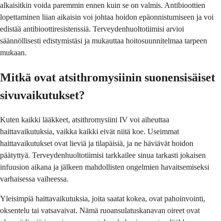
alkaisitkin voida paremmin ennen kuin se on valmis. Antibioottien
lopettaminen liian aikaisin voi johtaa hoidon epäonnistumiseen ja voi
edistää antibioottiresistenssiä. Terveydenhuoltotiimisi arvioi
säännöllisesti edistymistäsi ja mukauttaa hoitosuunnitelmaa tarpeen
mukaan.
Mitkä ovat atsithromysiinin suonensisäiset
sivuvaikutukset?
Kuten kaikki lääkkeet, atsithromysiini IV voi aiheuttaa
haittavaikutuksia, vaikka kaikki eivät niitä koe. Useimmat
haittavaikutukset ovat lieviä ja tilapäisiä, ja ne häviävät hoidon
päätyttyä. Terveydenhuoltotiimisi tarkkailee sinua tarkasti jokaisen
infuusion aikana ja jälkeen mahdollisten ongelmien havaitsemiseksi
varhaisessa vaiheessa.
Yleisimpiä haittavaikutuksia, joita saatat kokea, ovat pahoinvointi,
oksentelu tai vatsavaivat. Nämä ruoansulatuskanavan oireet ovat