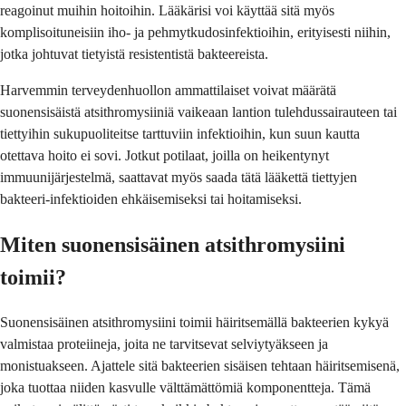
reagoinut muihin hoitoihin. Lääkärisi voi käyttää sitä myös
komplisoituneisiin iho- ja pehmytkudosinfektioihin, erityisesti niihin,
jotka johtuvat tietyistä resistentistä bakteereista.
Harvemmin terveydenhuollon ammattilaiset voivat määrätä
suonensisäistä atsithromysiiniä vaikeaan lantion tulehdussairauteen tai
tiettyihin sukupuoliteitse tarttuviin infektioihin, kun suun kautta
otettava hoito ei sovi. Jotkut potilaat, joilla on heikentynyt
immuunijärjestelmä, saattavat myös saada tätä lääkettä tiettyjen
bakteeri-infektioiden ehkäisemiseksi tai hoitamiseksi.
Miten suonensisäinen atsithromysiini
toimii?
Suonensisäinen atsithromysiini toimii häiritsemällä bakteerien kykyä
valmistaa proteiineja, joita ne tarvitsevat selviytyäkseen ja
monistuakseen. Ajattele sitä bakteerien sisäisen tehtaan häiritsemisenä,
joka tuottaa niiden kasvulle välttämättömiä komponentteja. Tämä