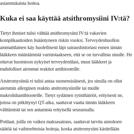
asianmukaista hoitoa.
Kuka ei saa käyttää atsithromysiini IV:tä?
Tietyt ihmiset tulisi välttää atsithromysiini IV:tä vakavien
komplikaatioiden lisääntyneen riskin vuoksi. Terveydenhuollon
ammattilainen käy huolellisesti läpi sairaushistoriasi ennen tämän
lääkkeen määräämistä varmistaakseen, että se on turvallista sinulle. He
ottavat huomioon nykyiset terveydentilasi, muut lääkkeet ja
mahdolliset aiemmat reaktiot antibiooteille.
Atsitromysiiniä ei tulisi antaa suonensisäisesti, jos sinulla on ollut
aiemmin allerginen reaktio atsitromysiinille tai muille
makrolidiantibiooteille. Tietyt sydämen rytmihäiriöt, erityisesti ne,
joissa on pitkittynyt QT-aika, saattavat vaatia tämän lääkkeen
välttämistä tai sen antamista erityisellä seurannalla.
Potilaat, joilla on vaikea maksasairaus, saattavat tarvita annoksen
säätöä tai vaihtoehtoisia hoitoja, koska atsitromysiini käsitellään