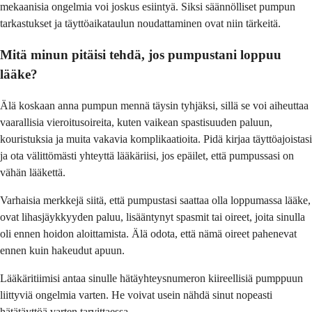
mekaanisia ongelmia voi joskus esiintyä. Siksi säännölliset pumpun
tarkastukset ja täyttöaikataulun noudattaminen ovat niin tärkeitä.
Mitä minun pitäisi tehdä, jos pumpustani loppuu
lääke?
Älä koskaan anna pumpun mennä täysin tyhjäksi, sillä se voi aiheuttaa
vaarallisia vieroitusoireita, kuten vaikean spastisuuden paluun,
kouristuksia ja muita vakavia komplikaatioita. Pidä kirjaa täyttöajoistasi
ja ota välittömästi yhteyttä lääkäriisi, jos epäilet, että pumpussasi on
vähän lääkettä.
Varhaisia merkkejä siitä, että pumpustasi saattaa olla loppumassa lääke,
ovat lihasjäykkyyden paluu, lisääntynyt spasmit tai oireet, joita sinulla
oli ennen hoidon aloittamista. Älä odota, että nämä oireet pahenevat
ennen kuin hakeudut apuun.
Lääkäritiimisi antaa sinulle hätäyhteysnumeron kiireellisiä pumppuun
liittyviä ongelmia varten. He voivat usein nähdä sinut nopeasti
hätätäyttöä varten tarvittaessa.