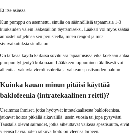
Et itse asiassa
Kun pumppu on asennettu, sinulla on säännöllisiä tapaamisia 1-3
kuukauden välein lääkesäiliön täyttämiseksi. Lääkäri voi myös säätää
annosteluohjelmaa sen perusteella, miten reagoit ja mitä
sivuvaikutuksia sinulla on.
On tärkeää käydä kaikissa sovituissa tapaamisissa eikä koskaan antaa
pumpun tyhjentyä kokonaan. Lääkkeen loppuminen äkillisesti voi
aiheuttaa vakavia vieroitusoireita ja vaikean spastisuuden paluun.
Kuinka kauan minun pitäisi käyttää
baklofeenia (intratekaalinen reitti)?
Useimmat ihmiset, jotka hyötyvät intratekaalisesta baklofeenista,
jatkavat hoitoa pitkällä aikavälillä, usein vuosia tai jopa pysyvästi.
Taustalla olevat sairaudet, jotka aiheuttavat vaikeaa spastisuutta, eivät
yleensä häviä, joten jatkuva hoito on yleensä tarpeen.