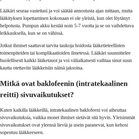
Lääkäri seuraa vastettasi ja voi säätää annostusta ajan mittaan, mutta
lääkityksen lopettaminen kokonaan ei ole yleistä, kun olet löytänyt
helpotusta. Pumpun akku kestää noin 5-7 vuotta ja se on vaihdettava
leikkauksella, kun se on vähissä.
Jotkut ihmiset saattavat tarvita taukoja hoidosta lääketieteellisten
toimenpiteiden tai komplikaatioiden ilmetessä. Lääkäri suunnittelee
huolellisesti kaikki lääketauot ja voi väliaikaisesti vaihtaa sinut suun
kautta otettaviin lääkkeisiin näinä jaksoina.
Mitkä ovat baklofeenin (intratekaalinen
reitti) sivuvaikutukset?
Kuten kaikilla lääkkeillä, intratekaalinen baklofeeni voi aiheuttaa
sivuvaikutuksia, vaikka monet ihmiset sietävät sitä hyvin. Yleisimmät
sivuvaikutukset ovat yleensä lieviä ja usein paranevat, kun kehosi
sopeutuu lääkkeeseen.