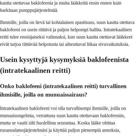
kautta otettavaa baklofeenia ja muita lääkkeitä ensin ennen kuin
harkitaan pumppujärjestelmää.
Ihmisille, joilla on lievä tai kohtalainen spastisuus, suun kautta otettava
baklofeeni on usein riittävä ja paljon helpompi hallita. Intratekaalinen
reitti tulee ensisijaiseksi valinnaksi, kun suun kautta otettavat lääkkeet
eivät tarjoa riittävää helpotusta tai aiheuttavat liikaa sivuvaikutuksia.
Usein kysyttyjä kysymyksiä baklofeenista
(intratekaalinen reitti)
Onko baklofeeni (intratekaalinen reitti) turvallinen
ihmisille, joilla on munuaissairaus?
Intratekaalinen baklofeeni voi olla turvallisempi ihmisille, joilla on
munuaisongelmia, verrattuna suun kautta otettavaan baklofeeniin,
mutta se vaatii silti huolellista seurantaa. Koska lääke ohittaa
ruoansulatusjärjestelmäsi ja käyttää paljon pienempiä annoksia,