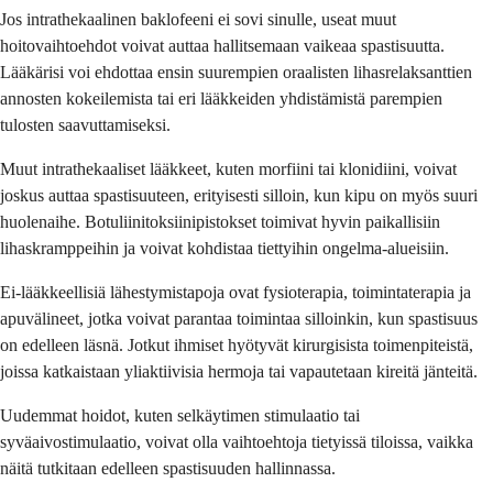
Jos intrathekaalinen baklofeeni ei sovi sinulle, useat muut
hoitovaihtoehdot voivat auttaa hallitsemaan vaikeaa spastisuutta.
Lääkärisi voi ehdottaa ensin suurempien oraalisten lihasrelaksanttien
annosten kokeilemista tai eri lääkkeiden yhdistämistä parempien
tulosten saavuttamiseksi.
Muut intrathekaaliset lääkkeet, kuten morfiini tai klonidiini, voivat
joskus auttaa spastisuuteen, erityisesti silloin, kun kipu on myös suuri
huolenaihe. Botuliinitoksiinipistokset toimivat hyvin paikallisiin
lihaskramppeihin ja voivat kohdistaa tiettyihin ongelma-alueisiin.
Ei-lääkkeellisiä lähestymistapoja ovat fysioterapia, toimintaterapia ja
apuvälineet, jotka voivat parantaa toimintaa silloinkin, kun spastisuus
on edelleen läsnä. Jotkut ihmiset hyötyvät kirurgisista toimenpiteistä,
joissa katkaistaan yliaktiivisia hermoja tai vapautetaan kireitä jänteitä.
Uudemmat hoidot, kuten selkäytimen stimulaatio tai
syväaivostimulaatio, voivat olla vaihtoehtoja tietyissä tiloissa, vaikka
näitä tutkitaan edelleen spastisuuden hallinnassa.