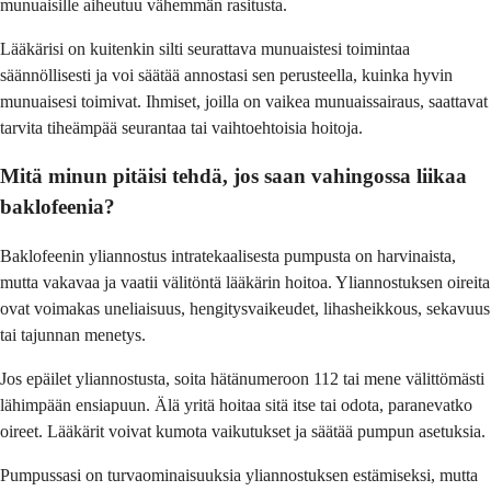
munuaisille aiheutuu vähemmän rasitusta.
Lääkärisi on kuitenkin silti seurattava munuaistesi toimintaa
säännöllisesti ja voi säätää annostasi sen perusteella, kuinka hyvin
munuaisesi toimivat. Ihmiset, joilla on vaikea munuaissairaus, saattavat
tarvita tiheämpää seurantaa tai vaihtoehtoisia hoitoja.
Mitä minun pitäisi tehdä, jos saan vahingossa liikaa
baklofeenia?
Baklofeenin yliannostus intratekaalisesta pumpusta on harvinaista,
mutta vakavaa ja vaatii välitöntä lääkärin hoitoa. Yliannostuksen oireita
ovat voimakas uneliaisuus, hengitysvaikeudet, lihasheikkous, sekavuus
tai tajunnan menetys.
Jos epäilet yliannostusta, soita hätänumeroon 112 tai mene välittömästi
lähimpään ensiapuun. Älä yritä hoitaa sitä itse tai odota, paranevatko
oireet. Lääkärit voivat kumota vaikutukset ja säätää pumpun asetuksia.
Pumpussasi on turvaominaisuuksia yliannostuksen estämiseksi, mutta