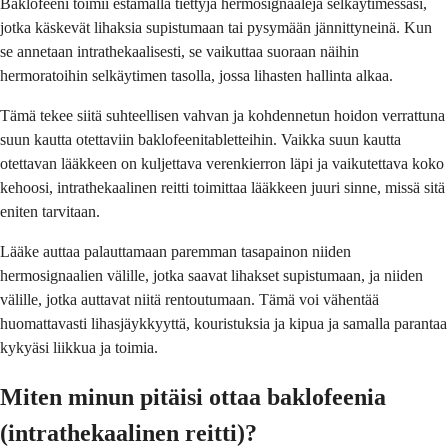
Baklofeeni toimii estämällä tiettyjä hermosignaaleja selkäytimessäsi,
jotka käskevät lihaksia supistumaan tai pysymään jännittyneinä. Kun
se annetaan intrathekaalisesti, se vaikuttaa suoraan näihin
hermoratoihin selkäytimen tasolla, jossa lihasten hallinta alkaa.
Tämä tekee siitä suhteellisen vahvan ja kohdennetun hoidon verrattuna
suun kautta otettaviin baklofeenitabletteihin. Vaikka suun kautta
otettavan lääkkeen on kuljettava verenkierron läpi ja vaikutettava koko
kehoosi, intrathekaalinen reitti toimittaa lääkkeen juuri sinne, missä sitä
eniten tarvitaan.
Lääke auttaa palauttamaan paremman tasapainon niiden
hermosignaalien välille, jotka saavat lihakset supistumaan, ja niiden
välille, jotka auttavat niitä rentoutumaan. Tämä voi vähentää
huomattavasti lihasjäykkyyttä, kouristuksia ja kipua ja samalla parantaa
kykyäsi liikkua ja toimia.
Miten minun pitäisi ottaa baklofeenia
(intrathekaalinen reitti)?