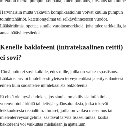
infektion merkit pumpun kohdalla, kuten punoitus, turvotus tai kuume.
Harvinaisiin mutta vakaviin komplikaatioihin voivat kuulua pumpun
toimintahäiriöt, katetriongelmat tai selkäydinnesteen vuodot.
Lääkäritiimisi opettaa sinulle varoitusmerkkejä, joita tulee tarkkailla, ja
antaa hätäyhteystiedot.
Kenelle baklofeeni (intratekaalinen reitti)
ei sovi?
Tämä hoito ei sovi kaikille, edes niille, joilla on vaikea spastisuus.
Lääkärisi arvioi huolellisesti yleisen terveydentilasi ja erityistilanteesi
ennen kuin suosittelee intratekaalista baklofeenia.
Et ehkä ole hyvä ehdokas, jos sinulla on aktiivisia infektioita,
verenvuotohäiriöitä tai tiettyjä sydänsairauksia, jotka tekevät
leikkauksesta riskialttiin. Ihmiset, joilla on vaikea masennus tai
mielenterveysongelmia, saattavat tarvita lisäseurantaa, koska
baklofeeni voi vaikuttaa mielialaan ja ajatteluun.