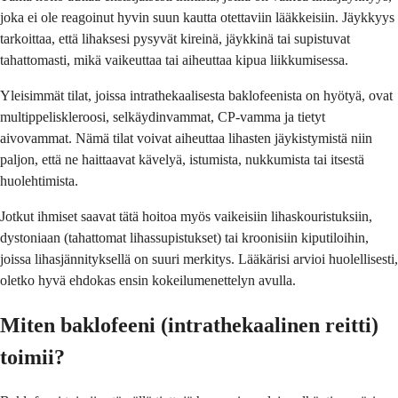
joka ei ole reagoinut hyvin suun kautta otettaviin lääkkeisiin. Jäykkyys
tarkoittaa, että lihaksesi pysyvät kireinä, jäykkinä tai supistuvat
tahattomasti, mikä vaikeuttaa tai aiheuttaa kipua liikkumisessa.
Yleisimmät tilat, joissa intrathekaalisesta baklofeenista on hyötyä, ovat
multippeliskleroosi, selkäydinvammat, CP-vamma ja tietyt
aivovammat. Nämä tilat voivat aiheuttaa lihasten jäykistymistä niin
paljon, että ne haittaavat kävelyä, istumista, nukkumista tai itsestä
huolehtimista.
Jotkut ihmiset saavat tätä hoitoa myös vaikeisiin lihaskouristuksiin,
dystoniaan (tahattomat lihassupistukset) tai kroonisiin kiputiloihin,
joissa lihasjännityksellä on suuri merkitys. Lääkärisi arvioi huolellisesti,
oletko hyvä ehdokas ensin kokeilumenettelyn avulla.
Miten baklofeeni (intrathekaalinen reitti)
toimii?