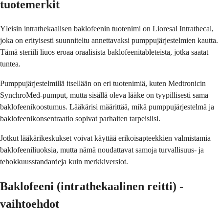
tuotemerkit
Yleisin intrathekaalisen baklofeenin tuotenimi on Lioresal Intrathecal,
joka on erityisesti suunniteltu annettavaksi pumppujärjestelmien kautta.
Tämä steriili liuos eroaa oraalisista baklofeenitableteista, jotka saatat
tuntea.
Pumppujärjestelmillä itsellään on eri tuotenimiä, kuten Medtronicin
SynchroMed-pumput, mutta sisällä oleva lääke on tyypillisesti sama
baklofeenikoostumus. Lääkärisi määrittää, mikä pumppujärjestelmä ja
baklofeenikonsentraatio sopivat parhaiten tarpeisiisi.
Jotkut lääkärikeskukset voivat käyttää erikoisapteekkien valmistamia
baklofeeniliuoksia, mutta nämä noudattavat samoja turvallisuus- ja
tehokkuusstandardeja kuin merkkiversiot.
Baklofeeni (intrathekaalinen reitti) -
vaihtoehdot