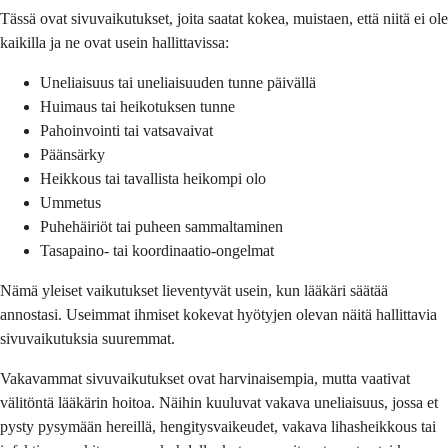
Tässä ovat sivuvaikutukset, joita saatat kokea, muistaen, että niitä ei ole
kaikilla ja ne ovat usein hallittavissa:
Uneliaisuus tai uneliaisuuden tunne päivällä
Huimaus tai heikotuksen tunne
Pahoinvointi tai vatsavaivat
Päänsärky
Heikkous tai tavallista heikompi olo
Ummetus
Puhehäiriöt tai puheen sammaltaminen
Tasapaino- tai koordinaatio-ongelmat
Nämä yleiset vaikutukset lieventyvät usein, kun lääkäri säätää
annostasi. Useimmat ihmiset kokevat hyötyjen olevan näitä hallittavia
sivuvaikutuksia suuremmat.
Vakavammat sivuvaikutukset ovat harvinaisempia, mutta vaativat
välitöntä lääkärin hoitoa. Näihin kuuluvat vakava uneliaisuus, jossa et
pysty pysymään hereillä, hengitysvaikeudet, vakava lihasheikkous tai