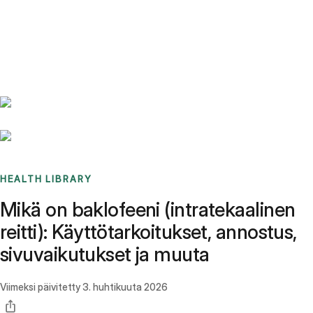
Benchmarks
Stories
FAQ
Sign up / Log in
HEALTH LIBRARY
Mikä on baklofeeni (intratekaalinen
reitti): Käyttötarkoitukset, annostus,
sivuvaikutukset ja muuta
Viimeksi päivitetty
3. huhtikuuta 2026