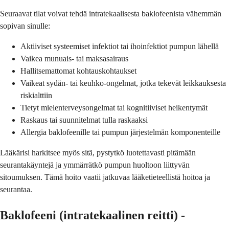
Seuraavat tilat voivat tehdä intratekaalisesta baklofeenista vähemmän
sopivan sinulle:
Aktiiviset systeemiset infektiot tai ihoinfektiot pumpun lähellä
Vaikea munuais- tai maksasairaus
Hallitsemattomat kohtauskohtaukset
Vaikeat sydän- tai keuhko-ongelmat, jotka tekevät leikkauksesta
riskialttiin
Tietyt mielenterveysongelmat tai kognitiiviset heikentymät
Raskaus tai suunnitelmat tulla raskaaksi
Allergia baklofeenille tai pumpun järjestelmän komponenteille
Lääkärisi harkitsee myös sitä, pystytkö luotettavasti pitämään
seurantakäyntejä ja ymmärrätkö pumpun huoltoon liittyvän
sitoumuksen. Tämä hoito vaatii jatkuvaa lääketieteellistä hoitoa ja
seurantaa.
Baklofeeni (intratekaalinen reitti) -