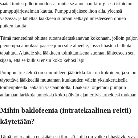
saatat tuntea pillerimuodossa, mutta se annetaan kirurgisesti istutetun
pumppujärjestelmän kautta. Pumppu sijaitsee ihon alla, yleensä
vatsassa, ja lähettää lääkkeen suoraan selkäydinnesteeseen ohuen
putken kautta.
Tämä menetelmä ohittaa ruoansulatuskanavan kokonaan, jolloin paljon
pienempiä annoksia pääsee juuri sille alueelle, jossa lihasten hallinta
tapahtuu. Ajattele sitä lääkkeen toimittamisena suoraan lähteeseen sen
sijaan, että se kulkisi ensin koko kehosi läpi.
Pumppujärjestelmä on suunnilleen jääkiekkokiekon kokoinen, ja se on
täytettävä lääkkeellä muutaman kuukauden välein yksinkertaisella
toimenpiteellä lääkärin vastaanotolla. Lääkärisi ohjelmoi pumpun
antamaan tarkkoja annoksia koko päivän ajan erityistarpeidesi mukaan.
Mihin baklofeenia (intratekaalinen reitti)
käytetään?
Tämä hoito auttaa ensisijaisesti ihmisiä, joilla on vaikea lihasjäykkyys,