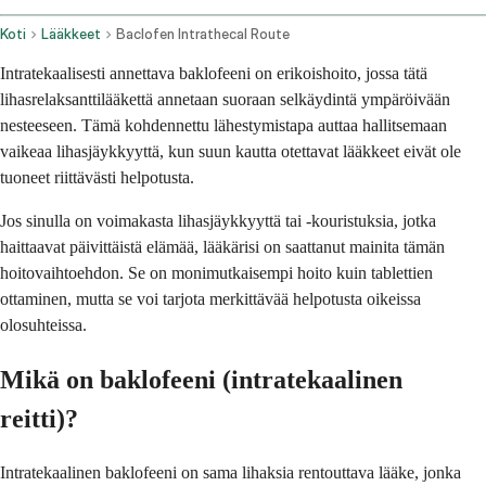
Koti
Lääkkeet
Baclofen Intrathecal Route
Intratekaalisesti annettava baklofeeni on erikoishoito, jossa tätä
lihasrelaksanttilääkettä annetaan suoraan selkäydintä ympäröivään
nesteeseen. Tämä kohdennettu lähestymistapa auttaa hallitsemaan
vaikeaa lihasjäykkyyttä, kun suun kautta otettavat lääkkeet eivät ole
tuoneet riittävästi helpotusta.
Jos sinulla on voimakasta lihasjäykkyyttä tai -kouristuksia, jotka
haittaavat päivittäistä elämää, lääkärisi on saattanut mainita tämän
hoitovaihtoehdon. Se on monimutkaisempi hoito kuin tablettien
ottaminen, mutta se voi tarjota merkittävää helpotusta oikeissa
olosuhteissa.
Mikä on baklofeeni (intratekaalinen
reitti)?
Intratekaalinen baklofeeni on sama lihaksia rentouttava lääke, jonka