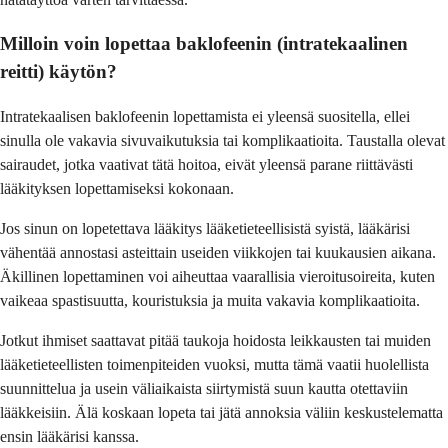
Milloin voin lopettaa baklofeenin (intratekaalinen
reitti) käytön?
Intratekaalisen baklofeenin lopettamista ei yleensä suositella, ellei
sinulla ole vakavia sivuvaikutuksia tai komplikaatioita. Taustalla olevat
sairaudet, jotka vaativat tätä hoitoa, eivät yleensä parane riittävästi
lääkityksen lopettamiseksi kokonaan.
Jos sinun on lopetettava lääkitys lääketieteellisistä syistä, lääkärisi
vähentää annostasi asteittain useiden viikkojen tai kuukausien aikana.
Äkillinen lopettaminen voi aiheuttaa vaarallisia vieroitusoireita, kuten
vaikeaa spastisuutta, kouristuksia ja muita vakavia komplikaatioita.
Jotkut ihmiset saattavat pitää taukoja hoidosta leikkausten tai muiden
lääketieteellisten toimenpiteiden vuoksi, mutta tämä vaatii huolellista
suunnittelua ja usein väliaikaista siirtymistä suun kautta otettaviin
lääkkeisiin. Älä koskaan lopeta tai jätä annoksia väliin keskustelematta
ensin lääkärisi kanssa.