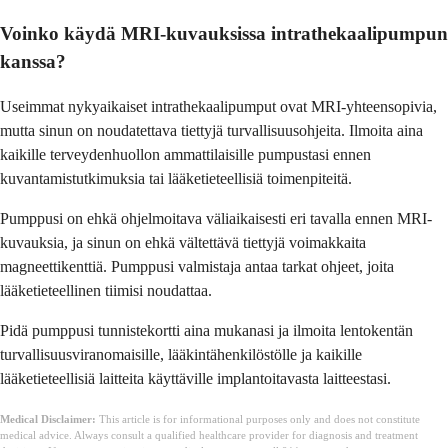
Voinko käydä MRI-kuvauksissa intrathekaalipumpun
kanssa?
Useimmat nykyaikaiset intrathekaalipumput ovat MRI-yhteensopivia,
mutta sinun on noudatettava tiettyjä turvallisuusohjeita. Ilmoita aina
kaikille terveydenhuollon ammattilaisille pumpustasi ennen
kuvantamistutkimuksia tai lääketieteellisiä toimenpiteitä.
Pumppusi on ehkä ohjelmoitava väliaikaisesti eri tavalla ennen MRI-
kuvauksia, ja sinun on ehkä vältettävä tiettyjä voimakkaita
magneettikenttiä. Pumppusi valmistaja antaa tarkat ohjeet, joita
lääketieteellinen tiimisi noudattaa.
Pidä pumppusi tunnistekortti aina mukanasi ja ilmoita lentokentän
turvallisuusviranomaisille, lääkintähenkilöstölle ja kaikille
lääketieteellisiä laitteita käyttäville implantoitavasta laitteestasi.
Medical Disclaimer:
This article is for informational purposes only and does not constitute
medical advice. Always consult a qualified healthcare provider for diagnosis and treatment