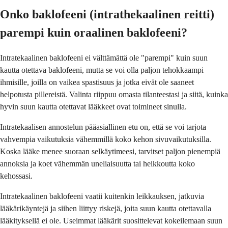
Onko baklofeeni (intrathekaalinen reitti)
parempi kuin oraalinen baklofeeni?
Intratekaalinen baklofeeni ei välttämättä ole "parempi" kuin suun
kautta otettava baklofeeni, mutta se voi olla paljon tehokkaampi
ihmisille, joilla on vaikea spastisuus ja jotka eivät ole saaneet
helpotusta pillereistä. Valinta riippuu omasta tilanteestasi ja siitä, kuinka
hyvin suun kautta otettavat lääkkeet ovat toimineet sinulla.
Intratekaalisen annostelun pääasiallinen etu on, että se voi tarjota
vahvempia vaikutuksia vähemmillä koko kehon sivuvaikutuksilla.
Koska lääke menee suoraan selkäytimeesi, tarvitset paljon pienempiä
annoksia ja koet vähemmän uneliaisuutta tai heikkoutta koko
kehossasi.
Intratekaalinen baklofeeni vaatii kuitenkin leikkauksen, jatkuvia
lääkärikäyntejä ja siihen liittyy riskejä, joita suun kautta otettavalla
lääkityksellä ei ole. Useimmat lääkärit suosittelevat kokeilemaan suun