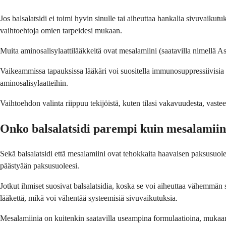
Jos balsalatsidi ei toimi hyvin sinulle tai aiheuttaa hankalia sivuvaikut
vaihtoehtoja omien tarpeidesi mukaan.
Muita aminosalisylaattilääkkeitä ovat mesalamiini (saatavilla nimellä Asa
Vaikeammissa tapauksissa lääkäri voi suositella immunosuppressiivisia lää
aminosalisylaatteihin.
Vaihtoehdon valinta riippuu tekijöistä, kuten tilasi vakavuudesta, vaste
Onko balsalatsidi parempi kuin mesalamiin
Sekä balsalatsidi että mesalamiini ovat tehokkaita haavaisen paksusuole
päästyään paksusuoleesi.
Jotkut ihmiset suosivat balsalatsidia, koska se voi aiheuttaa vähemmä
lääkettä, mikä voi vähentää systeemisiä sivuvaikutuksia.
Mesalamiinia on kuitenkin saatavilla useampina formulaatioina, mukaan 