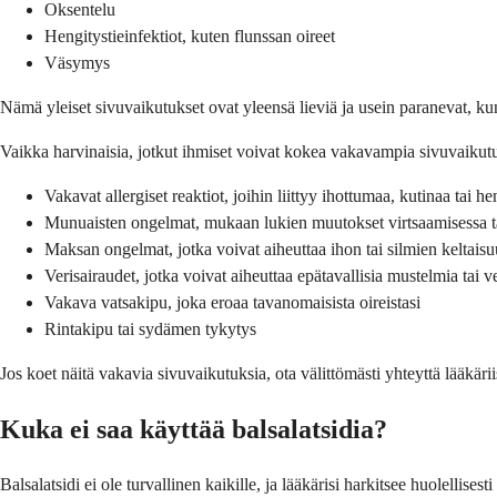
Oksentelu
Hengitystieinfektiot, kuten flunssan oireet
Väsymys
Nämä yleiset sivuvaikutukset ovat yleensä lieviä ja usein paranevat, kun 
Vaikka harvinaisia, jotkut ihmiset voivat kokea vakavampia sivuvaikutuks
Vakavat allergiset reaktiot, joihin liittyy ihottumaa, kutinaa tai h
Munuaisten ongelmat, mukaan lukien muutokset virtsaamisessa tai
Maksan ongelmat, jotka voivat aiheuttaa ihon tai silmien keltaisu
Verisairaudet, jotka voivat aiheuttaa epätavallisia mustelmia tai 
Vakava vatsakipu, joka eroaa tavanomaisista oireistasi
Rintakipu tai sydämen tykytys
Jos koet näitä vakavia sivuvaikutuksia, ota välittömästi yhteyttä lääkäri
Kuka ei saa käyttää balsalatsidia?
Balsalatsidi ei ole turvallinen kaikille, ja lääkärisi harkitsee huolellisest