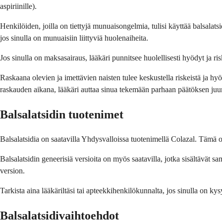
aspiriinille).
Henkilöiden, joilla on tiettyjä munuaisongelmia, tulisi käyttää balsalat
jos sinulla on munuaisiin liittyviä huolenaiheita.
Jos sinulla on maksasairaus, lääkäri punnitsee huolellisesti hyödyt ja ri
Raskaana olevien ja imettävien naisten tulee keskustella riskeistä ja h
raskauden aikana, lääkäri auttaa sinua tekemään parhaan päätöksen juuri
Balsalatsidin tuotenimet
Balsalatsidia on saatavilla Yhdysvalloissa tuotenimellä Colazal. Tämä o
Balsalatsidin geneerisiä versioita on myös saatavilla, jotka sisältävät
version.
Tarkista aina lääkäriltäsi tai apteekkihenkilökunnalta, jos sinulla on kys
Balsalatsidivaihtoehdot