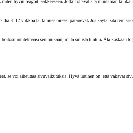
an, miten hyvin reagoit lääkkeeseen. Jotkut ottavat sitä muutaman kuukau
idia 8–12 viikkoa tai kunnes oireesi paranevat. Jos käytät sitä remissioi
aa hoitosuunnitelmaasi sen mukaan, miltä sinusta tuntuu. Älä koskaan lopet
eet, se voi aiheuttaa sivuvaikutuksia. Hyvä uutinen on, että vakavat siv