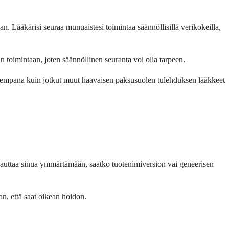
an. Lääkärisi seuraa munuaistesi toimintaa säännöllisillä verikokeilla,
n toimintaan, joten säännöllinen seuranta voi olla tarpeen.
allisempana kuin jotkut muut haavaisen paksusuolen tulehduksen lääkkeet
oi auttaa sinua ymmärtämään, saatko tuotenimiversion vai geneerisen
aan, että saat oikean hoidon.