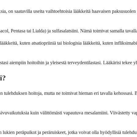
uksia, on saatavilla useita vaihtoehtoisia lääkkeitä haavaisen paksusuole
col, Pentasa tai Lialda) ja sulfasalatsiini. Nämä toimivat samalla tavalla
kkeitä, kuten atsatiopriiniä tai biologisia lääkkeitä, kuten infliksimabi
estasi aiempiin hoitoihin ja yleisestä terveydentilastasi. Lääkärisi tek
i?
n tulehduksen hoitoja, mutta ne toimivat hieman eri tavalla kehossasi. B
n sivuvaikutuksia kuin välittömästi vapautuva mesalamiini. Viivästetty
lukien peräpuikot ja peräruiskeet, jotka voivat olla hyödyllisiä tulehd