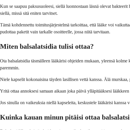
Kun se saapuu paksusuoleesi, siellä luonnostaan läsnä olevat bakteerit h
siellä, missä sitä eniten tarvitset.
Tämä kohdennettu toimitusjärjestelmä tarkoittaa, että lääke voi vaiku
pudottaa paketit vain tarkalle osoitteelle, jossa niitä tarvitaan.
Miten balsalatsidia tulisi ottaa?
Ota balsalatsidia täsmälleen lääkärisi ohjeiden mukaan, yleensä kolme ker
paremmin.
Niele kapselit kokonaisina täyden lasillisen vettä kanssa. Älä murskaa,
Yritä ottaa annoksesi samaan aikaan joka päivä ylläpitääksesi lääkkee
Jos sinulla on vaikeuksia niellä kapseleita, keskustele lääkärisi kans
Kuinka kauan minun pitäisi ottaa balsalats