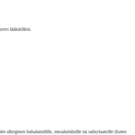
erro lääkärillesi.
let allerginen balsalatsidille, mesalamiinille tai salisylaateille (kuten