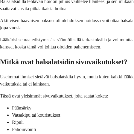
Balsalatsidilla tehtävän hoidon pituus vaihtelee tilanteesi ja sen muka
saattavat tarvita pitkäaikaista hoitoa.
Aktiivisen haavaisen paksusuolitulehduksen hoidossa voit ottaa balsalats
jopa vuosia.
Lääkärisi seuraa edistymistäsi säännöllisillä tarkastuksilla ja voi muutt
kanssa, koska tämä voi johtaa oireiden pahenemiseen.
Mitkä ovat balsalatsidin sivuvaikutukset?
Useimmat ihmiset sietävät balsalatsidia hyvin, mutta kuten kaikki lääkk
vaikutuksia tai ei lainkaan.
Tässä ovat yleisimmät sivuvaikutukset, joita saatat kokea:
Päänsärky
Vatsakipu tai kouristukset
Ripuli
Pahoinvointi