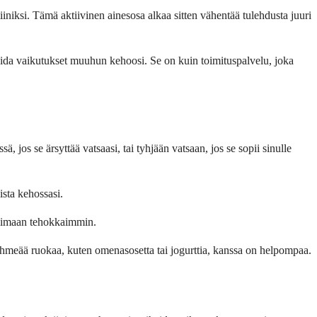
iniksi. Tämä aktiivinen ainesosa alkaa sitten vähentää tulehdusta juuri
oida vaikutukset muuhun kehoosi. Se on kuin toimituspalvelu, joka
 jos se ärsyttää vatsaasi, tai tyhjään vatsaan, jos se sopii sinulle
ista kehossasi.
oimimaan tehokkaimmin.
pehmeää ruokaa, kuten omenasosetta tai jogurttia, kanssa on helpompaa.