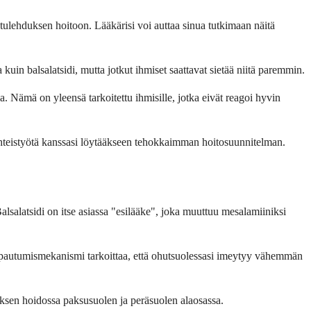
n tulehduksen hoitoon. Lääkärisi voi auttaa sinua tutkimaan näitä
 kuin balsalatsidi, mutta jotkut ihmiset saattavat sietää niitä paremmin.
a. Nämä on yleensä tarkoitettu ihmisille, jotka eivät reagoi hyvin
ee yhteistyötä kanssasi löytääkseen tehokkaimman hoitosuunnitelman.
alsalatsidi on itse asiassa "esilääke", joka muuttuu mesalamiiniksi
 vapautumismekanismi tarkoittaa, että ohutsuolessasi imeytyy vähemmän
uksen hoidossa paksusuolen ja peräsuolen alaosassa.