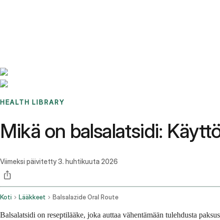
Benchmarks
Stories
FAQ
Sign up / Log in
HEALTH LIBRARY
Mikä on balsalatsidi: Käytt
Viimeksi päivitetty
3. huhtikuuta 2026
Koti
Lääkkeet
Balsalazide Oral Route
Balsalatsidi on reseptilääke, joka auttaa vähentämään tulehdusta paksus