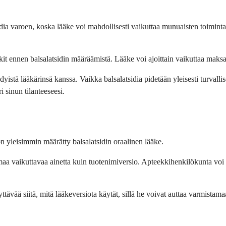
sidia varoen, koska lääke voi mahdollisesti vaikuttaa munuaisten toiminta
skit ennen balsalatsidin määräämistä. Lääke voi ajoittain vaikuttaa maksa
yödyistä lääkärinsä kanssa. Vaikka balsalatsidia pidetään yleisesti turv
 sinun tilanteeseesi.
n yleisimmin määrätty balsalatsidin oraalinen lääke.
 samaa vaikuttavaa ainetta kuin tuotenimiversio. Apteekkihenkilökunta v
yttävää siitä, mitä lääkeversiota käytät, sillä he voivat auttaa varmistam