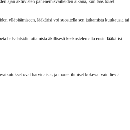
den ajan aktiivisten pahenemisvaiheiden aikana, kun taas toiset
den ylläpitämiseen, lääkärisi voi suositella sen jatkamista kuukausia tai
a balsalatsidin ottamista äkillisesti keskustelematta ensin lääkärisi
uvaikutukset ovat harvinaisia, ja monet ihmiset kokevat vain lieviä