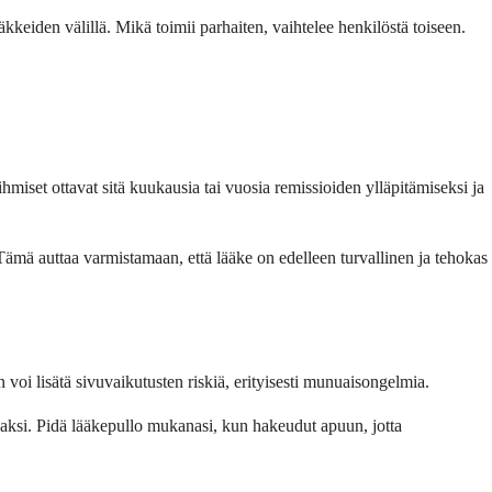
äkkeiden välillä. Mikä toimii parhaiten, vaihtelee henkilöstä toiseen.
ihmiset ottavat sitä kuukausia tai vuosia remissioiden ylläpitämiseksi ja
 Tämä auttaa varmistamaan, että lääke on edelleen turvallinen ja tehokas
voi lisätä sivuvaikutusten riskiä, erityisesti munuaisongelmia.
avaksi. Pidä lääkepullo mukanasi, kun hakeudut apuun, jotta