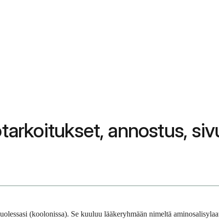
ötarkoitukset, annostus, si
uolessasi (koolonissa). Se kuuluu lääkeryhmään nimeltä aminosalisylaatit