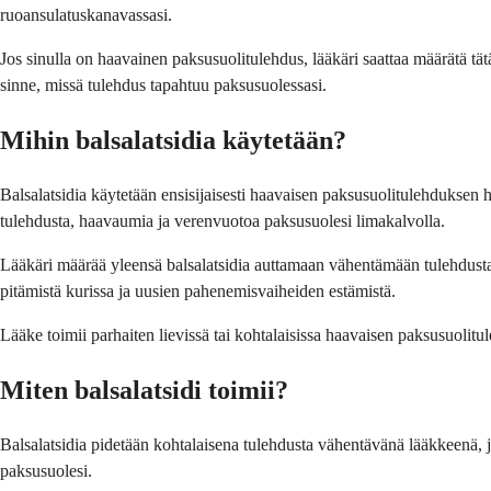
ruoansulatuskanavassasi.
Jos sinulla on haavainen paksusuolitulehdus, lääkäri saattaa määrätä tä
sinne, missä tulehdus tapahtuu paksusuolessasi.
Mihin balsalatsidia käytetään?
Balsalatsidia käytetään ensisijaisesti haavaisen paksusuolitulehduksen h
tulehdusta, haavaumia ja verenvuotoa paksusuolesi limakalvolla.
Lääkäri määrää yleensä balsalatsidia auttamaan vähentämään tulehdusta
pitämistä kurissa ja uusien pahenemisvaiheiden estämistä.
Lääke toimii parhaiten lievissä tai kohtalaisissa haavaisen paksusuolitu
Miten balsalatsidi toimii?
Balsalatsidia pidetään kohtalaisena tulehdusta vähentävänä lääkkeenä, 
paksusuolesi.