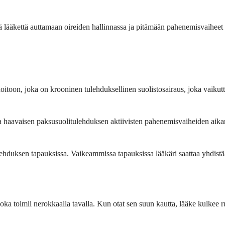
tä lääkettä auttamaan oireiden hallinnassa ja pitämään pahenemisvaiheet
oitoon, joka on krooninen tulehduksellinen suolistosairaus, joka vaikutt
 haavaisen paksusuolitulehduksen aktiivisten pahenemisvaiheiden aikana
lehduksen tapauksissa. Vaikeammissa tapauksissa lääkäri saattaa yhdistää
joka toimii nerokkaalla tavalla. Kun otat sen suun kautta, lääke kulkee