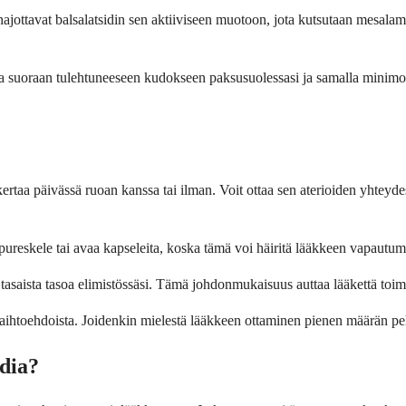
ajottavat balsalatsidin sen aktiiviseen muotoon, jota kutsutaan mesalami
ttaa suoraan tulehtuneeseen kudokseen paksusuolessasi ja samalla minim
taa päivässä ruoan kanssa tai ilman. Voit ottaa sen aterioiden yhteydessä,
 pureskele tai avaa kapseleita, koska tämä voi häiritä lääkkeen vapautum
n tasaista tasoa elimistössäsi. Tämä johdonmukaisuus auttaa lääkettä t
sa vaihtoehdoista. Joidenkin mielestä lääkkeen ottaminen pienen määrän 
idia?