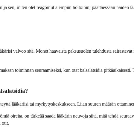
n ja sen, miten olet reagoinut aiempiin hoitoihin, päättäessään näiden lä
ääkärisi valvoo sitä. Monet haavaista paksusuolen tulehdusta sairastavat 
 maksan toiminnan seuraamiseksi, kun otat balsalatsidia pitkäaikaisesti.
lsalatsidia?
teyttä lääkäriisi tai myrkytyskeskukseen. Liian suuren määrän ottaminen 
ömiä oireita, on tärkeää saada lääkärin neuvoja siitä, mitä tehdä seura
otit.