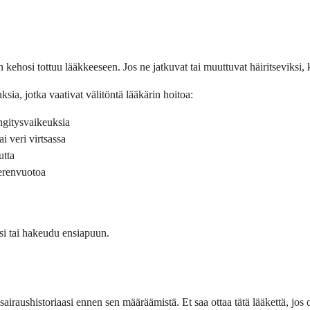
kehosi tottuu lääkkeeseen. Jos ne jatkuvat tai muuttuvat häiritseviksi, k
ia, jotka vaativat välitöntä lääkärin hoitoa:
engitysvaikeuksia
 veri virtsassa
utta
verenvuotoa
isi tai hakeudu ensiapuun.
i sairaushistoriaasi ennen sen määräämistä. Et saa ottaa tätä lääkettä, jos o