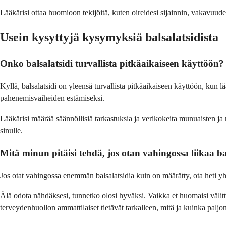
Lääkärisi ottaa huomioon tekijöitä, kuten oireidesi sijainnin, vakavuude
Usein kysyttyjä kysymyksiä balsalatsidista
Onko balsalatsidi turvallista pitkäaikaiseen käyttöön?
Kyllä, balsalatsidi on yleensä turvallista pitkäaikaiseen käyttöön, kun l
pahenemisvaiheiden estämiseksi.
Lääkärisi määrää säännöllisiä tarkastuksia ja verikokeita munuaisten ja
sinulle.
Mitä minun pitäisi tehdä, jos otan vahingossa liikaa ba
Jos otat vahingossa enemmän balsalatsidia kuin on määrätty, ota heti yh
Älä odota nähdäksesi, tunnetko olosi hyväksi. Vaikka et huomaisi välitt
terveydenhuollon ammattilaiset tietävät tarkalleen, mitä ja kuinka paljon 