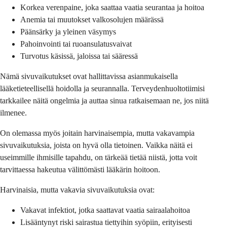
Korkea verenpaine, joka saattaa vaatia seurantaa ja hoitoa
Anemia tai muutokset valkosolujen määrässä
Päänsärky ja yleinen väsymys
Pahoinvointi tai ruoansulatusvaivat
Turvotus käsissä, jaloissa tai sääressä
Nämä sivuvaikutukset ovat hallittavissa asianmukaisella
lääketieteellisellä hoidolla ja seurannalla. Terveydenhuoltotiimisi
tarkkailee näitä ongelmia ja auttaa sinua ratkaisemaan ne, jos niitä
ilmenee.
On olemassa myös joitain harvinaisempia, mutta vakavampia
sivuvaikutuksia, joista on hyvä olla tietoinen. Vaikka näitä ei
useimmille ihmisille tapahdu, on tärkeää tietää niistä, jotta voit
tarvittaessa hakeutua välittömästi lääkärin hoitoon.
Harvinaisia, mutta vakavia sivuvaikutuksia ovat:
Vakavat infektiot, jotka saattavat vaatia sairaalahoitoa
Lisääntynyt riski sairastua tiettyihin syöpiin, erityisesti