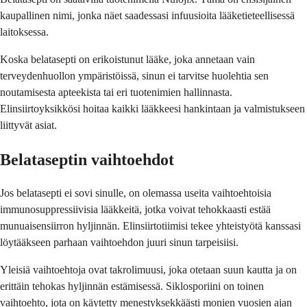
kaupallinen nimi, jonka näet saadessasi infuusioita lääketieteellisessä
laitoksessa.
Koska belatasepti on erikoistunut lääke, joka annetaan vain
terveydenhuollon ympäristöissä, sinun ei tarvitse huolehtia sen
noutamisesta apteekista tai eri tuotenimien hallinnasta.
Elinsiirtoyksikkösi hoitaa kaikki lääkkeesi hankintaan ja valmistukseen
liittyvät asiat.
Belataseptin vaihtoehdot
Jos belatasepti ei sovi sinulle, on olemassa useita vaihtoehtoisia
immunosuppressiivisia lääkkeitä, jotka voivat tehokkaasti estää
munuaisensiirron hyljinnän. Elinsiirtotiimisi tekee yhteistyötä kanssasi
löytääkseen parhaan vaihtoehdon juuri sinun tarpeisiisi.
Yleisiä vaihtoehtoja ovat takrolimuusi, joka otetaan suun kautta ja on
erittäin tehokas hyljinnän estämisessä. Siklosporiini on toinen
vaihtoehto, jota on käytetty menestyksekkäästi monien vuosien ajan