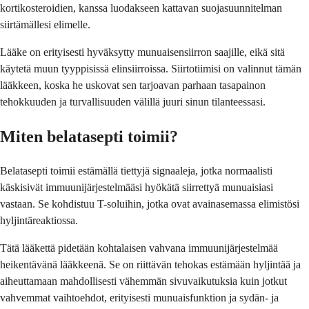
kortikosteroidien, kanssa luodakseen kattavan suojasuunnitelman
siirtämällesi elimelle.
Lääke on erityisesti hyväksytty munuaisensiirron saajille, eikä sitä
käytetä muun tyyppisissä elinsiirroissa. Siirtotiimisi on valinnut tämän
lääkkeen, koska he uskovat sen tarjoavan parhaan tasapainon
tehokkuuden ja turvallisuuden välillä juuri sinun tilanteessasi.
Miten belatasepti toimii?
Belatasepti toimii estämällä tiettyjä signaaleja, jotka normaalisti
käskisivät immuunijärjestelmääsi hyökätä siirrettyä munuaisiasi
vastaan. Se kohdistuu T-soluihin, jotka ovat avainasemassa elimistösi
hyljintäreaktiossa.
Tätä lääkettä pidetään kohtalaisen vahvana immuunijärjestelmää
heikentävänä lääkkeenä. Se on riittävän tehokas estämään hyljintää ja
aiheuttamaan mahdollisesti vähemmän sivuvaikutuksia kuin jotkut
vahvemmat vaihtoehdot, erityisesti munuaisfunktion ja sydän- ja