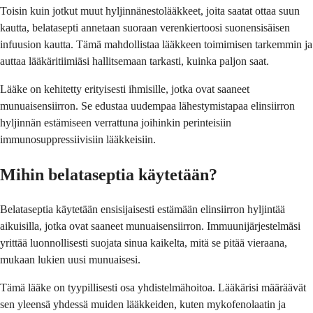
Toisin kuin jotkut muut hyljinnänestolääkkeet, joita saatat ottaa suun
kautta, belatasepti annetaan suoraan verenkiertoosi suonensisäisen
infuusion kautta. Tämä mahdollistaa lääkkeen toimimisen tarkemmin ja
auttaa lääkäritiimiäsi hallitsemaan tarkasti, kuinka paljon saat.
Lääke on kehitetty erityisesti ihmisille, jotka ovat saaneet
munuaisensiirron. Se edustaa uudempaa lähestymistapaa elinsiirron
hyljinnän estämiseen verrattuna joihinkin perinteisiin
immunosuppressiivisiin lääkkeisiin.
Mihin belataseptia käytetään?
Belataseptia käytetään ensisijaisesti estämään elinsiirron hyljintää
aikuisilla, jotka ovat saaneet munuaisensiirron. Immuunijärjestelmäsi
yrittää luonnollisesti suojata sinua kaikelta, mitä se pitää vieraana,
mukaan lukien uusi munuaisesi.
Tämä lääke on tyypillisesti osa yhdistelmähoitoa. Lääkärisi määräävät
sen yleensä yhdessä muiden lääkkeiden, kuten mykofenolaatin ja