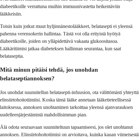
diabeetikoille verrattuna muihin immuunivastetta heikentäviin
lääkkeisiin.
Toisin kuin jotkut muut hyljinnänestolääkkeet, belatasepti ei yleensä
pahenna verensokerin hallintaa. Tästä voi olla erityistä hyötyä
diabeetikoille, joiden on ylläpidettävä vakaata glukoositasoa.
Lääkäritiimisi jatkaa diabeteksen hallinnan seurantaa, kun saat
belataseptia.
Mitä minun pitäisi tehdä, jos unohdan
belataseptiannoksen?
Jos unohdat suunnitellun belatasepti-infuusion, ota välittömästi yhteyttä
elinsiirtohoitotiimiisi. Koska tämä lääke annetaan lääketieteellisessä
laitoksessa, annoksen unohtaminen tarkoittaa yleensä ajanvarauksen
uudelleenjärjestämistä mahdollisimman pian.
Älä odota seuraavaan suunniteltuun tapaamiseesi, jos olet unohtanut
annoksen. Elinsiirtohoitotiimisi on arvioitava, kuinka kauan viimeisestä