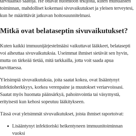
tarvitaanko säätöjä. He ottavat huomioon tekijöitä, kuten munuaisten
toiminnan, mahdolliset kokemasi sivuvaikutukset ja yleisen terveytesi,
kun he määrittävät jatkuvan hoitosuunnitelmasi.
Mitkä ovat belataseptin sivuvaikutukset?
Kuten kaikki immuunijärjestelmääsi vaikuttavat lääkkeet, belatasepti
voi aiheuttaa sivuvaikutuksia. Useimmat ihmiset sietävät sen hyvin,
mutta on tärkeää tietää, mitä tarkkailla, jotta voit saada apua
tarvittaessa.
Yleisimpiä sivuvaikutuksia, joita saatat kokea, ovat lisääntynyt
infektioherkkyys, korkea verenpaine ja muutokset veriarvoissasi.
Saatat myös huomata päänsärkyä, pahoinvointia tai väsymystä,
erityisesti kun kehosi sopeutuu lääkitykseen.
Tässä ovat yleisimmät sivuvaikutukset, joista ihmiset raportoivat:
Lisääntynyt infektioriski heikentyneen immuunitoiminnan
vuoksi