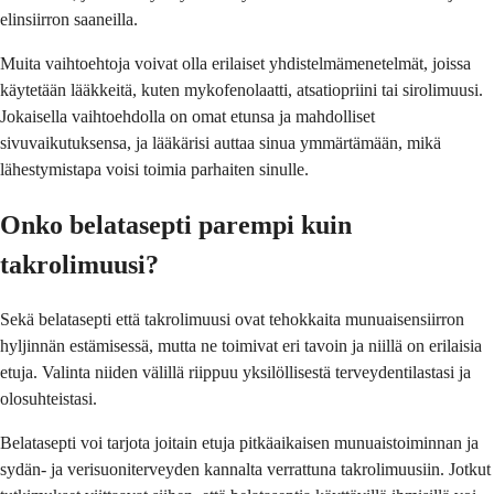
elinsiirron saaneilla.
Muita vaihtoehtoja voivat olla erilaiset yhdistelmämenetelmät, joissa
käytetään lääkkeitä, kuten mykofenolaatti, atsatiopriini tai sirolimuusi.
Jokaisella vaihtoehdolla on omat etunsa ja mahdolliset
sivuvaikutuksensa, ja lääkärisi auttaa sinua ymmärtämään, mikä
lähestymistapa voisi toimia parhaiten sinulle.
Onko belatasepti parempi kuin
takrolimuusi?
Sekä belatasepti että takrolimuusi ovat tehokkaita munuaisensiirron
hyljinnän estämisessä, mutta ne toimivat eri tavoin ja niillä on erilaisia
etuja. Valinta niiden välillä riippuu yksilöllisestä terveydentilastasi ja
olosuhteistasi.
Belatasepti voi tarjota joitain etuja pitkäaikaisen munuaistoiminnan ja
sydän- ja verisuoniterveyden kannalta verrattuna takrolimuusiin. Jotkut