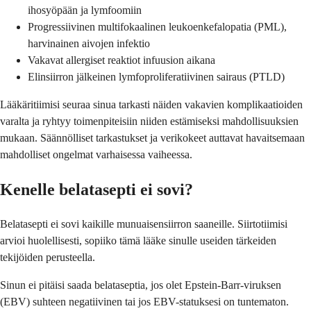
ihosyöpään ja lymfoomiin
Progressiivinen multifokaalinen leukoenkefalopatia (PML),
harvinainen aivojen infektio
Vakavat allergiset reaktiot infuusion aikana
Elinsiirron jälkeinen lymfoproliferatiivinen sairaus (PTLD)
Lääkäritiimisi seuraa sinua tarkasti näiden vakavien komplikaatioiden
varalta ja ryhtyy toimenpiteisiin niiden estämiseksi mahdollisuuksien
mukaan. Säännölliset tarkastukset ja verikokeet auttavat havaitsemaan
mahdolliset ongelmat varhaisessa vaiheessa.
Kenelle belatasepti ei sovi?
Belatasepti ei sovi kaikille munuaisensiirron saaneille. Siirtotiimisi
arvioi huolellisesti, sopiiko tämä lääke sinulle useiden tärkeiden
tekijöiden perusteella.
Sinun ei pitäisi saada belataseptia, jos olet Epstein-Barr-viruksen
(EBV) suhteen negatiivinen tai jos EBV-statuksesi on tuntematon.