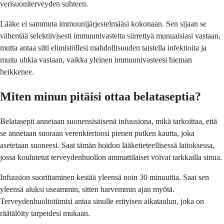
verisuoniterveyden suhteen.
Lääke ei sammuta immuunijärjestelmääsi kokonaan. Sen sijaan se
vähentää selektiivisesti immuunivastetta siirrettyä munuaisiasi vastaan,
mutta antaa silti elimistöllesi mahdollisuuden taistella infektioita ja
muita uhkia vastaan, vaikka yleinen immuunivasteesi hieman
heikkenee.
Miten minun pitäisi ottaa belataseptia?
Belatasepti annetaan suonensisäisenä infuusiona, mikä tarkoittaa, että
se annetaan suoraan verenkiertoosi pienen putken kautta, joka
asetetaan suoneesi. Saat tämän hoidon lääketieteellisessä laitoksessa,
jossa koulutetut terveydenhuollon ammattilaiset voivat tarkkailla sinua.
Infuusion suorittaminen kestää yleensä noin 30 minuuttia. Saat sen
yleensä aluksi useammin, sitten harvemmin ajan myötä.
Terveydenhuoltotiimisi antaa sinulle erityisen aikataulun, joka on
räätälöity tarpeidesi mukaan.