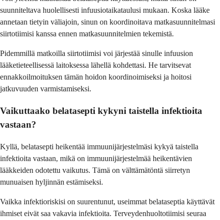
suunniteltava huolellisesti infuusiotaikataulusi mukaan. Koska lääke
annetaan tietyin väliajoin, sinun on koordinoitava matkasuunnitelmasi
siirtotiimisi kanssa ennen matkasuunnitelmien tekemistä.
Pidemmillä matkoilla siirtotiimisi voi järjestää sinulle infuusion
lääketieteellisessä laitoksessa lähellä kohdettasi. He tarvitsevat
ennakkoilmoituksen tämän hoidon koordinoimiseksi ja hoitosi
jatkuvuuden varmistamiseksi.
Vaikuttaako belatasepti kykyni taistella infektioita
vastaan?
Kyllä, belatasepti heikentää immuunijärjestelmäsi kykyä taistella
infektioita vastaan, mikä on immuunijärjestelmää heikentävien
lääkkeiden odotettu vaikutus. Tämä on välttämätöntä siirretyn
munuaisen hyljinnän estämiseksi.
Vaikka infektioriskisi on suurentunut, useimmat belataseptia käyttävät
ihmiset eivät saa vakavia infektioita. Terveydenhuoltotiimisi seuraa