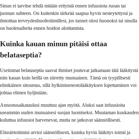
Sinun ei tarvitse tehdä mitään erityistä ennen infuusiota ruoan tai
juoman suhteen. On kuitenkin tärkeää saapua hyvin nesteytettynä ja
ilmoittaa terveydenhuoltotiimillesi, jos tunnet olosi huonoksi tai sinulla
on huolenaiheita ennen hoidon aloittamista.
Kuinka kauan minun pitäisi ottaa
belataseptia?
Useimmat belataseptia saavat ihmiset joutuvat jatkamaan tätä lääkitystä
niin kauan kuin heillä on siirretty munuainen. Tämä on tyypillisesti
elinikäinen sitoumus, sillä hylkimisenestolääkityksen lopettaminen voi
johtaa elimen hyljintään.
Annostusaikataulusi muuttuu ajan myötä. Aluksi saat infuusioita
useammin uuden munuaisesi suojan luomiseksi. Muutaman kuukauden
kuluttua infuusiot harvenevat, mutta ne jatkuvat säännöllisesti.
Elinsiirtotiimisi arvioi säännöllisesti, kuinka hyvin lääkitys toimii ja