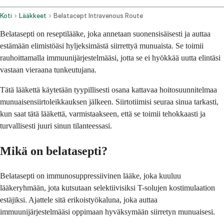
Koti
Lääkkeet
Belatacept Intravenous Route
Belatasepti on reseptilääke, joka annetaan suonensisäisesti ja auttaa
estämään elimistöäsi hyljeksimästä siirrettyä munuaista. Se toimii
rauhoittamalla immuunijärjestelmääsi, jotta se ei hyökkää uutta elintäsi
vastaan vieraana tunkeutujana.
Tätä lääkettä käytetään tyypillisesti osana kattavaa hoitosuunnitelmaa
munuaisensiirtoleikkauksen jälkeen. Siirtotiimisi seuraa sinua tarkasti,
kun saat tätä lääkettä, varmistaakseen, että se toimii tehokkaasti ja
turvallisesti juuri sinun tilanteessasi.
Mikä on belatasepti?
Belatasepti on immunosuppressiivinen lääke, joka kuuluu
lääkeryhmään, jota kutsutaan selektiivisiksi T-solujen kostimulaation
estäjiksi. Ajattele sitä erikoistyökaluna, joka auttaa
immuunijärjestelmääsi oppimaan hyväksymään siirretyn munuaisesi.