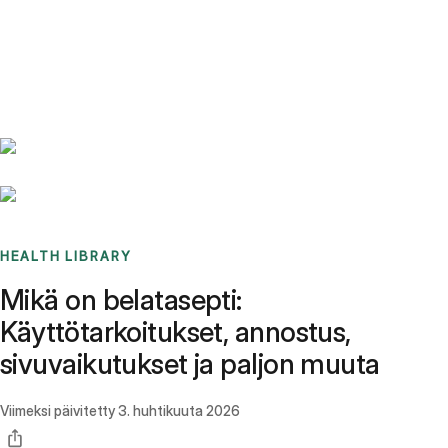
Benchmarks
Stories
FAQ
Sign up / Log in
HEALTH LIBRARY
Mikä on belatasepti:
Käyttötarkoitukset, annostus,
sivuvaikutukset ja paljon muuta
Viimeksi päivitetty
3. huhtikuuta 2026