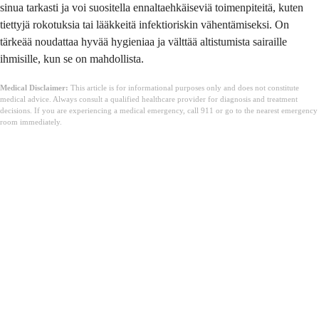
sinua tarkasti ja voi suositella ennaltaehkäiseviä toimenpiteitä, kuten
tiettyjä rokotuksia tai lääkkeitä infektioriskin vähentämiseksi. On
tärkeää noudattaa hyvää hygieniaa ja välttää altistumista sairaille
ihmisille, kun se on mahdollista.
Medical Disclaimer:
This article is for informational purposes only and does not constitute
medical advice. Always consult a qualified healthcare provider for diagnosis and treatment
decisions. If you are experiencing a medical emergency, call 911 or go to the nearest emergency
room immediately.