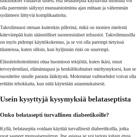
tutkimukset viittaavat siihen, että belataseptia käyttävillä ihmisillä voi
olla paremmin säilynyt munuaistoiminta ajan mittaan ja vähemmän
sydämeen liittyviä komplikaatioita.
Takrolimuusi otetaan kuitenkin pillerinä, mikä on monien mielestä
kätevämpää kuin säännölliset suonensisäiset infuusiot. Takrolimuusilla
on myös pidempi käyttökokemus, ja se voi olla parempi tietyissä
tilanteissa, kuten silloin, kun hyljinnän riski on suurempi.
Elinsiirtohoitotiimisi ottaa huomioon tekijöitä, kuten ikäsi, muut
terveydentilasi, elämäntapasi ja henkilökohtaiset mieltymyksesi, kun se
suosittelee sinulle parasta lääkitystä. Molemmat vaihtoehdot voivat olla
erittäin tehokkaita, kun niitä käytetään asianmukaisesti.
Usein kysyttyjä kysymyksiä belataseptista
Onko belatasepti turvallinen diabeetikoille?
Kyllä, belataseptia voidaan käyttää turvallisesti diabeetikoilla, jotka
ovat saaneet munuaisensiirron. Itse asiassa se voi tarjota joitain etuja