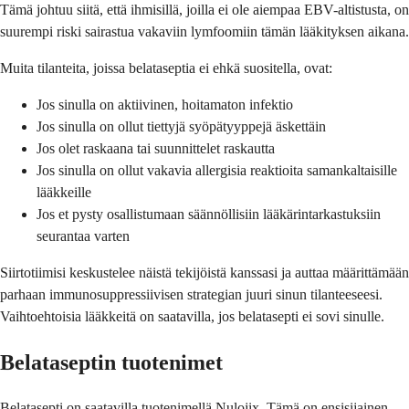
Tämä johtuu siitä, että ihmisillä, joilla ei ole aiempaa EBV-altistusta, on
suurempi riski sairastua vakaviin lymfoomiin tämän lääkityksen aikana.
Muita tilanteita, joissa belataseptia ei ehkä suositella, ovat:
Jos sinulla on aktiivinen, hoitamaton infektio
Jos sinulla on ollut tiettyjä syöpätyyppejä äskettäin
Jos olet raskaana tai suunnittelet raskautta
Jos sinulla on ollut vakavia allergisia reaktioita samankaltaisille
lääkkeille
Jos et pysty osallistumaan säännöllisiin lääkärintarkastuksiin
seurantaa varten
Siirtotiimisi keskustelee näistä tekijöistä kanssasi ja auttaa määrittämään
parhaan immunosuppressiivisen strategian juuri sinun tilanteeseesi.
Vaihtoehtoisia lääkkeitä on saatavilla, jos belatasepti ei sovi sinulle.
Belataseptin tuotenimet
Belatasepti on saatavilla tuotenimellä Nulojix. Tämä on ensisijainen