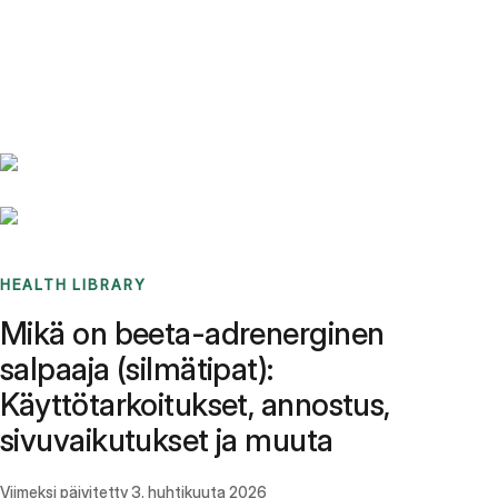
Benchmarks
Stories
FAQ
Sign up / Log in
HEALTH LIBRARY
Mikä on beeta-adrenerginen
salpaaja (silmätipat):
Käyttötarkoitukset, annostus,
sivuvaikutukset ja muuta
Viimeksi päivitetty
3. huhtikuuta 2026