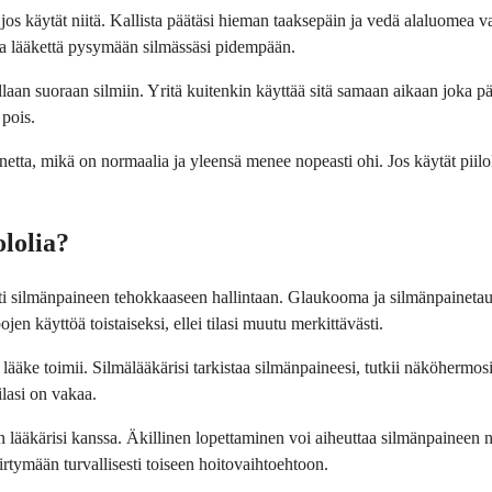
t, jos käytät niitä. Kallista päätäsi hieman taaksepäin ja vedä alaluomea 
taa lääkettä pysymään silmässäsi pidempään.
llaan suoraan silmiin. Yritä kuitenkin käyttää sitä samaan aikaan joka pä
 pois.
nnetta, mikä on normaalia ja yleensä menee nopeasti ohi. Jos käytät piil
lolia?
i silmänpaineen tehokkaaseen hallintaan. Glaukooma ja silmänpainetauti o
en käyttöä toistaiseksi, ellei tilasi muutu merkittävästi.
lääke toimii. Silmälääkärisi tarkistaa silmänpaineesi, tutkii näköhermos
lasi on vakaa.
in lääkärisi kanssa. Äkillinen lopettaminen voi aiheuttaa silmänpaineen
siirtymään turvallisesti toiseen hoitovaihtoehtoon.