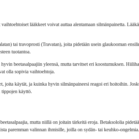
eat vaihtoehtoiset lääkkeet voivat auttaa alentamaan silmänpainetta. Lääk
latan) tai travoprosti (Travatan), joita pidetään usein glaukooman ensili
esteen tuotantoa.
t hyvin beetasalpaajiin yleensä, mutta tarvitset eri koostumuksen. Hiilih
at olla sopivia vaihtoehtoja.
t, joita käytät, ja kuinka hyvin silmänpaineesi reagoi eri hoitoihin. Josk
 tippojen käyttö.
tasalpaajia, mutta niillä on joitain tärkeitä eroja. Betaksololia pidetä
lista paremman valinnan ihmisille, joilla on sydän- tai keuhko-ongelmia