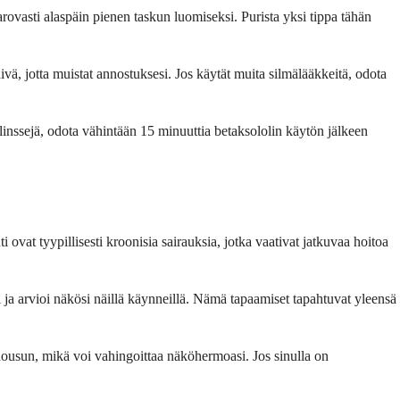
varovasti alaspäin pienen taskun luomiseksi. Purista yksi tippa tähän
ivä, jotta muistat annostuksesi. Jos käytät muita silmälääkkeitä, odota
olinssejä, odota vähintään 15 minuuttia betaksololin käytön jälkeen
vat tyypillisesti kroonisia sairauksia, jotka vaativat jatkuvaa hoitoa
i ja arvioi näkösi näillä käynneillä. Nämä tapaamiset tapahtuvat yleensä
 nousun, mikä voi vahingoittaa näköhermoasi. Jos sinulla on