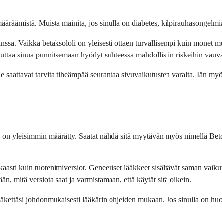
 määräämistä. Muista mainita, jos sinulla on diabetes, kilpirauhasongelm
i kanssa. Vaikka betaksololi on yleisesti ottaen turvallisempi kuin mone
i auttaa sinua punnitsemaan hyödyt suhteessa mahdollisiin riskeihin vauva
 he saattavat tarvita tiheämpää seurantaa sivuvaikutusten varalta. Iän my
ptic on yleisimmin määrätty. Saatat nähdä sitä myytävän myös nimellä Be
kkaasti kuin tuotenimiversiot. Geneeriset lääkkeet sisältävät saman vaikut
, mitä versiota saat ja varmistamaan, että käytät sitä oikein.
lääkettäsi johdonmukaisesti lääkärin ohjeiden mukaan. Jos sinulla on huol