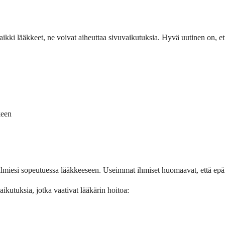
ikki lääkkeet, ne voivat aiheuttaa sivuvaikutuksia. Hyvä uutinen on, et
keen
t silmiesi sopeutuessa lääkkeeseen. Useimmat ihmiset huomaavat, että
ikutuksia, jotka vaativat lääkärin hoitoa: