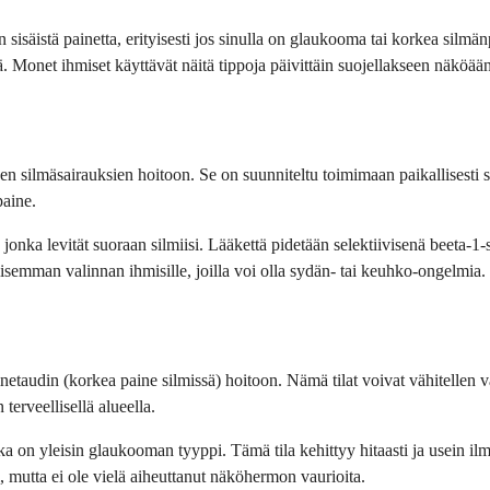
n sisäistä painetta, erityisesti jos sinulla on glaukooma tai korkea sil
. Monet ihmiset käyttävät näitä tippoja päivittäin suojellakseen näköä
en silmäsairauksien hoitoon. Se on suunniteltu toimimaan paikallisesti si
paine.
jonka levität suoraan silmiisi. Lääkettä pidetään selektiivisenä beeta-1-
lisemman valinnan ihmisille, joilla voi olla sydän- tai keuhko-ongelmia.
netaudin (korkea paine silmissä) hoitoon. Nämä tilat voivat vähitellen v
erveellisellä alueella.
 on yleisin glaukooman tyyppi. Tämä tila kehittyy hitaasti ja usein ilm
 mutta ei ole vielä aiheuttanut näköhermon vaurioita.