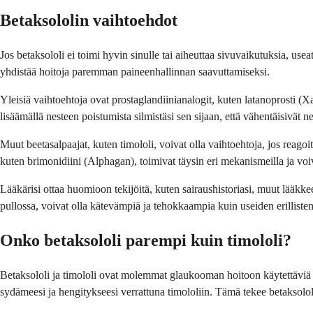
Betaksololin vaihtoehdot
Jos betaksololi ei toimi hyvin sinulle tai aiheuttaa sivuvaikutuksia, us
yhdistää hoitoja paremman paineenhallinnan saavuttamiseksi.
Yleisiä vaihtoehtoja ovat prostaglandiinianalogit, kuten latanoprosti (Xa
lisäämällä nesteen poistumista silmistäsi sen sijaan, että vähentäisivät n
Muut beetasalpaajat, kuten timololi, voivat olla vaihtoehtoja, jos reagoi
kuten brimonidiini (Alphagan), toimivat täysin eri mekanismeilla ja voiv
Lääkärisi ottaa huomioon tekijöitä, kuten sairaushistoriasi, muut lääkkee
pullossa, voivat olla kätevämpiä ja tehokkaampia kuin useiden erillisten
Onko betaksololi parempi kuin timololi?
Betaksololi ja timololi ovat molemmat glaukooman hoitoon käytettäviä bee
sydämeesi ja hengitykseesi verrattuna timololiin. Tämä tekee betaksolo