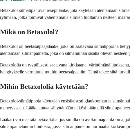
Betaxolol-silmätipat ovat reseptilääke, jota käytetään alentamaan silmie
ryhmään, jotka toimivat vähentämällä silmien tuottaman nesteen määrää
Mikä on Betaxolol?
Betaxolol on beetasalpaajalääke, joka on saatavana silmätippoina tiettyj
alentamaan silmänpainetta, joka on silmämunan sisällä olevan nesteen 
Betaxololia on tyypillisesti saatavana kirkkaana, värittömänä liuoksena, 
hengitykselle verrattuna muihin beetasalpaajiin. Tämä tekee siitä turval
Mihin Betaxololia käytetään?
Betaxolol-silmätippoja käytetään ensisijaisesti glaukooman ja silmänpai
menetykseen. Lääke auttaa säilyttämään näkösi pitämällä silmänpaineen t
Lääkäri voi määrätä betaxololia, jos sinulla on avokulmaglaukooma, joka
silmänpainetaudin hoidossa, jossa silmänpaine on normaalia korkeampi,