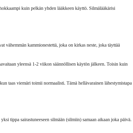
ehokkaampi kuin pelkän yhden lääkkeen käyttö. Silmälääkärisi
ttavat vähemmän kammionestettä, joka on kirkas neste, joka täyttää
avaitaan yleensä 1-2 viikon säännöllisen käytön jälkeen. Toisin kuin
 kun taas viemäri toimii normaalisti. Tämä hellävarainen lähestymistapa
 yksi tippa sairastuneeseen silmään (silmiin) samaan aikaan joka päivä.