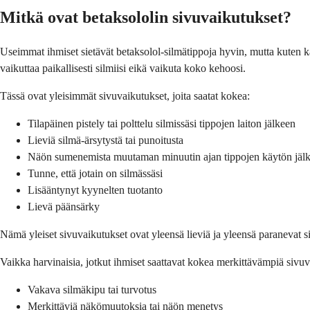
Mitkä ovat betaksololin sivuvaikutukset?
Useimmat ihmiset sietävät betaksolol-silmätippoja hyvin, mutta kuten ka
vaikuttaa paikallisesti silmiisi eikä vaikuta koko kehoosi.
Tässä ovat yleisimmät sivuvaikutukset, joita saatat kokea:
Tilapäinen pistely tai polttelu silmissäsi tippojen laiton jälkeen
Lieviä silmä-ärsytystä tai punoitusta
Näön sumenemista muutaman minuutin ajan tippojen käytön jäl
Tunne, että jotain on silmässäsi
Lisääntynyt kyynelten tuotanto
Lievä päänsärky
Nämä yleiset sivuvaikutukset ovat yleensä lieviä ja yleensä paraneva
Vaikka harvinaisia, jotkut ihmiset saattavat kokea merkittävämpiä sivuva
Vakava silmäkipu tai turvotus
Merkittäviä näkömuutoksia tai näön menetys