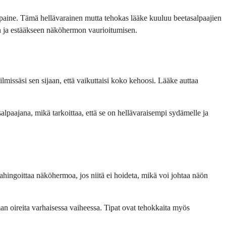
mänpaine. Tämä hellävarainen mutta tehokas lääke kuuluu beetasalpaajien
än ja estääkseen näköhermon vaurioitumisen.
lmissäsi sen sijaan, että vaikuttaisi koko kehoosi. Lääke auttaa
salpaajana, mikä tarkoittaa, että se on hellävaraisempi sydämelle ja
ahingoittaa näköhermoa, jos niitä ei hoideta, mikä voi johtaa näön
an oireita varhaisessa vaiheessa. Tipat ovat tehokkaita myös