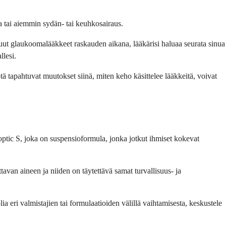
ia tai aiemmin sydän- tai keuhkosairaus.
t muut glaukoomalääkkeet raskauden aikana, lääkärisi haluaa seurata sinua
llesi.
ötä tapahtuvat muutokset siinä, miten keho käsittelee lääkkeitä, voivat
toptic S, joka on suspensioformula, jonka jotkut ihmiset kokevat
tavan aineen ja niiden on täytettävä samat turvallisuus- ja
ia eri valmistajien tai formulaatioiden välillä vaihtamisesta, keskustele