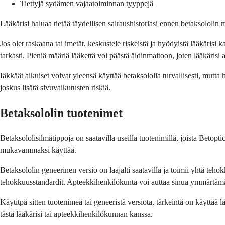
Tiettyjä sydämen vajaatoiminnan tyyppejä
Lääkärisi haluaa tietää täydellisen sairaushistoriasi ennen betaksololin
Jos olet raskaana tai imetät, keskustele riskeistä ja hyödyistä lääkäris
tarkasti. Pieniä määriä lääkettä voi päästä äidinmaitoon, joten lääkäris
Iäkkäät aikuiset voivat yleensä käyttää betaksololia turvallisesti, mutta
joskus lisätä sivuvaikutusten riskiä.
Betaksololin tuotenimet
Betaksololisilmätippoja on saatavilla useilla tuotenimillä, joista Beto
mukavammaksi käyttää.
Betaksololin geneerinen versio on laajalti saatavilla ja toimii yhtä teho
tehokkuusstandardit. Apteekkihenkilökunta voi auttaa sinua ymmärtämään
Käytitpä sitten tuotenimeä tai geneeristä versiota, tärkeintä on käyttää 
tästä lääkärisi tai apteekkihenkilökunnan kanssa.