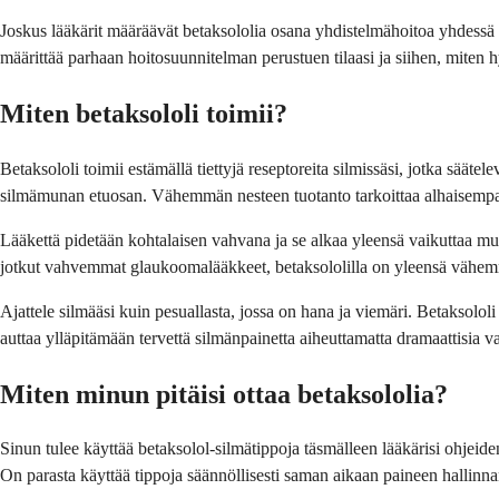
Joskus lääkärit määräävät betaksololia osana yhdistelmähoitoa yhdess
määrittää parhaan hoitosuunnitelman perustuen tilaasi ja siihen, miten h
Miten betaksololi toimii?
Betaksololi toimii estämällä tiettyjä reseptoreita silmissäsi, jotka säät
silmämunan etuosan. Vähemmän nesteen tuotanto tarkoittaa alhaisempaa
Lääkettä pidetään kohtalaisen vahvana ja se alkaa yleensä vaikuttaa mu
jotkut vahvemmat glaukoomalääkkeet, betaksololilla on yleensä vähemm
Ajattele silmääsi kuin pesuallasta, jossa on hana ja viemäri. Betaksolo
auttaa ylläpitämään tervettä silmänpainetta aiheuttamatta dramaattisia va
Miten minun pitäisi ottaa betaksololia?
Sinun tulee käyttää betaksolol-silmätippoja täsmälleen lääkärisi ohjeid
On parasta käyttää tippoja säännöllisesti saman aikaan paineen hallinna