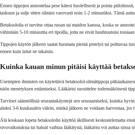
Ennen tippojen annostelua pese kätesi huolellisesti ja poista piilolinssi
taskuun ja sulje sitten silmäsi varovasti noin 1-2 minuutiksi. Tämä aut
Betaksololia ei tarvitse ottaa ruoan tai maidon kanssa, koska se annoste
vähintään 5-10 minuuttia eri tipoilla, jotta ne eivät huuhtoutuisi toisiaan
Tippojen käytön jälkeen saatat huomata pientä pistelyä tai polttavaa tu
ennen kuin laitat ne takaisin.
Kuinka kauan minun pitäisi käyttää betakso
Useimpien ihmisten on käytettävä betaksolol-silmätippoja pitkäaikaisest
näön menetyksen estämiseksi. Lääkärisi suosittelee todennäköisesti tippoj
Tarvitset säännöllisiä seurantakäyntejä sen seuraamiseksi, kuinka hyvin 
aluksi 3-6 kuukauden välein, minkä jälkeen ne voidaan harventaa, jos ti
Älä koskaan lopeta betaksololin käyttöä äkillisesti keskustelematta ens
sivuvaikutuksia tai haluat vaihtaa lääkitystä, lääkärisi voi auttaa sinua 