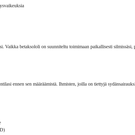
tysvaikeuksia
si. Vaikka betaksololi on suunniteltu toimimaan paikallisesti silmissäsi, 
ntilasi ennen sen määräämistä. Ihmisten, joilla on tiettyjä sydänsairauksia
e
PD)