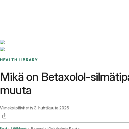
Benchmarks
Stories
FAQ
Sign up / Log in
HEALTH LIBRARY
Mikä on Betaxolol-silmätipa
muuta
Viimeksi päivitetty
3. huhtikuuta 2026
Koti
Lääkkeet
Betaxolol Ophthalmic Route