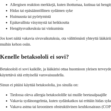
Allergisen reaktion merkkejä, kuten ihottumaa, kutinaa tai hengi
Hidas tai epäsäännöllinen sydämen syke
Huimausta tai pyörtymistä
Epätavallista väsymystä tai heikkoutta
Hengitysvaikeuksia tai vinkumista
Jos koet näitä vakavia sivuvaikutuksia, ota välittömästi yhteyttä lääkärii
muihin kehon osiin.
Kenelle betaksololi ei sovi?
Betaksololi ei sovi kaikille, ja lääkärisi ottaa huomioon yleisen terveyde
käytettävä sitä erityisellä varovaisuudella.
Sinun ei pitäisi käyttää betaksololia, jos sinulla on:
Tiedossa oleva allergia betaksololille tai muille beetasalpaajille
Vakavia sydänongelmia, kuten sydänkatkos tai erittäin hidas syk
Vakava astma tai krooninen obstruktiivinen keuhkosairaus (CO