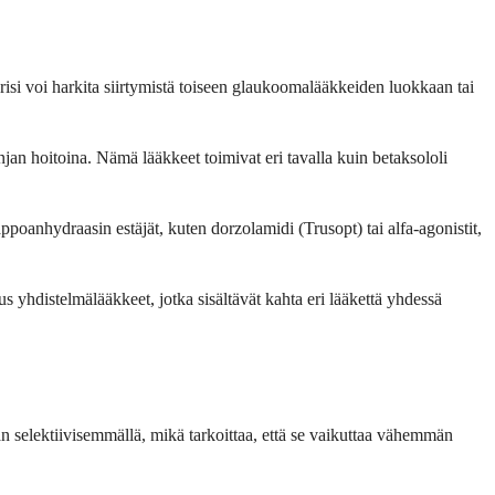
ärisi voi harkita siirtymistä toiseen glaukoomalääkkeiden luokkaan tai
njan hoitoina. Nämä lääkkeet toimivat eri tavalla kuin betaksololi
appoanhydraasin estäjät, kuten dorzolamidi (Trusopt) tai alfa-agonistit,
us yhdistelmälääkkeet, jotka sisältävät kahta eri lääkettä yhdessä
än selektiivisemmällä, mikä tarkoittaa, että se vaikuttaa vähemmän
.