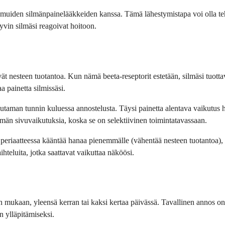
ä muiden silmänpainelääkkeiden kanssa. Tämä lähestymistapa voi olla t
yvin silmäsi reagoivat hoitoon.
elevät nesteen tuotantoa. Kun nämä beeta-reseptorit estetään, silmäsi tuo
 painetta silmissäsi.
utaman tunnin kuluessa annostelusta. Täysi painetta alentava vaikutus h
än sivuvaikutuksia, koska se on selektiivinen toimintatavassaan.
li periaatteessa kääntää hanaa pienemmälle (vähentää nesteen tuotantoa),
ihteluita, jotka saattavat vaikuttaa näköösi.
en mukaan, yleensä kerran tai kaksi kertaa päivässä. Tavallinen annos on
n ylläpitämiseksi.