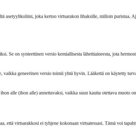
ä asetyylikoliini, joka kertoo virtsarakon lihaksille, milloin puristua. A
i. Se on synteettinen versio kemiallisesta lähettiaineesta, jota hermosto
, vaikka geneerinen versio toimii yhtä hyvin. Lääkettä on käytetty turv
 ihon alle (ihon alle) annettavaksi, vaikka suun kautta otettava muoto o
, että virtsarakkosi ei tyhjene kokonaan virtsatessasi. Tämä voi tapahtua