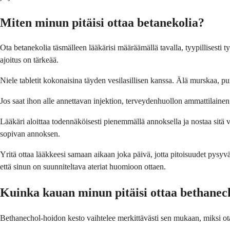
Miten minun pitäisi ottaa betanekolia?
Ota betanekolia täsmälleen lääkärisi määräämällä tavalla, tyypillisesti t
ajoitus on tärkeää.
Niele tabletit kokonaisina täyden vesilasillisen kanssa. Älä murskaa, pur
Jos saat ihon alle annettavan injektion, terveydenhuollon ammattilainen a
Lääkäri aloittaa todennäköisesti pienemmällä annoksella ja nostaa sitä
sopivan annoksen.
Yritä ottaa lääkkeesi samaan aikaan joka päivä, jotta pitoisuudet pysyv
että sinun on suunniteltava ateriat huomioon ottaen.
Kuinka kauan minun pitäisi ottaa bethanec
Bethanechol-hoidon kesto vaihtelee merkittävästi sen mukaan, miksi otat s