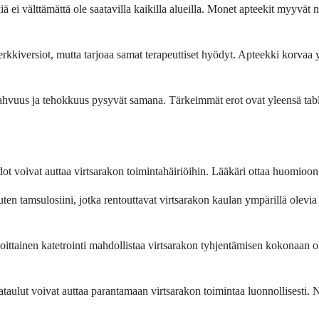
ei välttämättä ole saatavilla kaikilla alueilla. Monet apteekit myyvät ny
rkkiversiot, mutta tarjoaa samat terapeuttiset hyödyt. Apteekki korvaa y
ahvuus ja tehokkuus pysyvät samana. Tärkeimmät erot ovat yleensä tablett
idot voivat auttaa virtsarakon toimintahäiriöihin. Lääkäri ottaa huomioon 
uten tamsulosiini, jotka rentouttavat virtsarakon kaulan ympärillä olevia 
soittainen katetrointi mahdollistaa virtsarakon tyhjentämisen kokonaan 
ikataulut voivat auttaa parantamaan virtsarakon toimintaa luonnollisesti