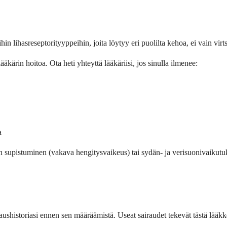
in lihasreseptorityyppeihin, joita löytyy eri puolilta kehoa, ei vain virt
kärin hoitoa. Ota heti yhteyttä lääkäriisi, jos sinulla ilmenee:
a
upistuminen (vakava hengitysvaikeus) tai sydän- ja verisuonivaikutukset,
sairaushistoriasi ennen sen määräämistä. Useat sairaudet tekevät tästä lääk