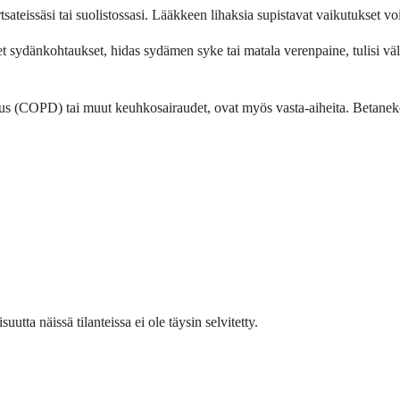
rtsateissäsi tai suolistossasi. Lääkkeen lihaksia supistavat vaikutukset v
et sydänkohtaukset, hidas sydämen syke tai matala verenpaine, tulisi väl
us (COPD) tai muut keuhkosairaudet, ovat myös vasta-aiheita. Betanekol
uutta näissä tilanteissa ei ole täysin selvitetty.