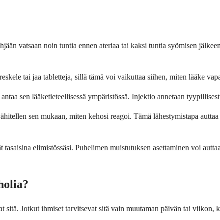
yhjään vatsaan noin tuntia ennen ateriaa tai kaksi tuntia syömisen jälkee
eskele tai jaa tabletteja, sillä tämä voi vaikuttaa siihen, miten lääke va
ntaa sen lääketieteellisessä ympäristössä. Injektio annetaan tyypillisesti
 vähitellen sen mukaan, miten kehosi reagoi. Tämä lähestymistapa autta
ät tasaisina elimistössäsi. Puhelimen muistutuksen asettaminen voi autta
holia?
itä. Jotkut ihmiset tarvitsevat sitä vain muutaman päivän tai viikon, kun