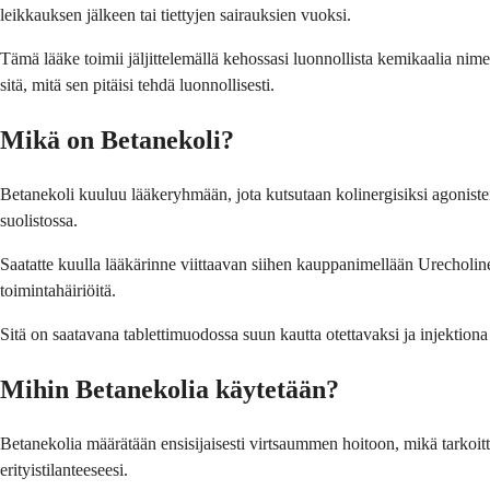
leikkauksen jälkeen tai tiettyjen sairauksien vuoksi.
Tämä lääke toimii jäljittelemällä kehossasi luonnollista kemikaalia nimelt
sitä, mitä sen pitäisi tehdä luonnollisesti.
Mikä on Betanekoli?
Betanekoli kuuluu lääkeryhmään, jota kutsutaan kolinergisiksi agonisteiks
suolistossa.
Saatatte kuulla lääkärinne viittaavan siihen kauppanimellään Urecholine
toimintahäiriöitä.
Sitä on saatavana tablettimuodossa suun kautta otettavaksi ja injektiona
Mihin Betanekolia käytetään?
Betanekolia määrätään ensisijaisesti virtsaummen hoitoon, mikä tarkoittaa
erityistilanteeseesi.