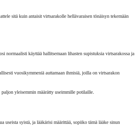
jattele sitä kuin antaisit virtsarakolle hellävaraisen tönäisyn tekemään
si normaalisti käyttää hallitsemaan lihasten supistuksia virtsarakossa ja
allisesti vuosikymmeniä auttamaan ihmisiä, joilla on virtsarakon
n paljon yleisemmin määrätty useimmille potilaille.
 useista syistä, ja lääkärisi määrittää, sopiiko tämä lääke sinun