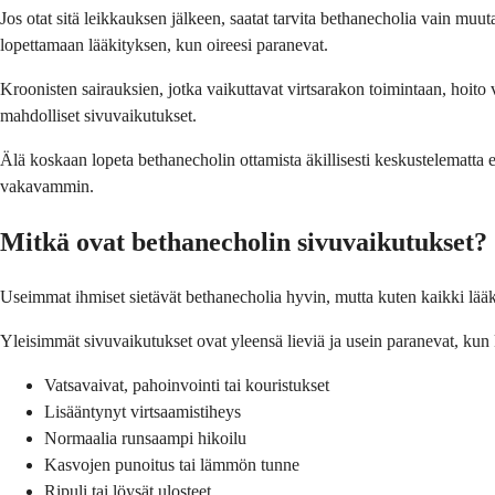
Jos otat sitä leikkauksen jälkeen, saatat tarvita bethanecholia vain muu
lopettamaan lääkityksen, kun oireesi paranevat.
Kroonisten sairauksien, jotka vaikuttavat virtsarakon toimintaan, hoito
mahdolliset sivuvaikutukset.
Älä koskaan lopeta bethanecholin ottamista äkillisesti keskustelematta 
vakavammin.
Mitkä ovat bethanecholin sivuvaikutukset?
Useimmat ihmiset sietävät bethanecholia hyvin, mutta kuten kaikki lääk
Yleisimmät sivuvaikutukset ovat yleensä lieviä ja usein paranevat, kun
Vatsavaivat, pahoinvointi tai kouristukset
Lisääntynyt virtsaamistiheys
Normaalia runsaampi hikoilu
Kasvojen punoitus tai lämmön tunne
Ripuli tai löysät ulosteet