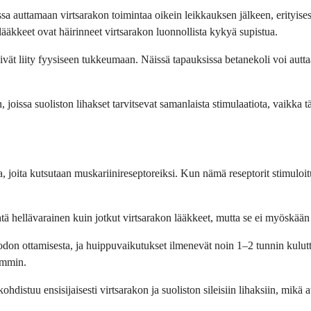
auttamaan virtsarakon toimintaa oikein leikkauksen jälkeen, erityisesti v
 lääkkeet ovat häirinneet virtsarakon luonnollista kykyä supistua.
ivät liity fyysiseen tukkeumaan. Näissä tapauksissa betanekoli voi aut
joissa suoliston lihakset tarvitsevat samanlaista stimulaatiota, vaikka t
ssa, joita kutsutaan muskariinireseptoreiksi. Kun nämä reseptorit stimulo
tä hellävarainen kuin jotkut virtsarakon lääkkeet, mutta se ei myöskään 
odon ottamisesta, ja huippuvaikutukset ilmenevät noin 1–2 tunnin kulut
emmin.
kohdistuu ensisijaisesti virtsarakon ja suoliston sileisiin lihaksiin, mi