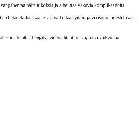
oivat pahentaa näitä tukoksia ja aiheuttaa vakavia komplikaatioita.
ttää betanekolia. Lääke voi vaikuttaa sydän- ja verisuonijärjestelmääsi
i voi aiheuttaa hengitysteiden ahtautumista, mikä vaikeuttaa