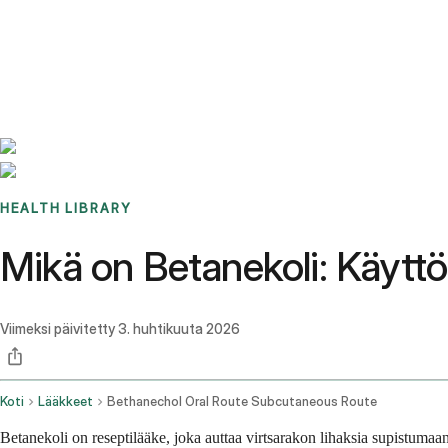
Benchmarks
Stories
FAQ
Sign up / Log in
HEALTH LIBRARY
Mikä on Betanekoli: Käyttö
Viimeksi päivitetty
3. huhtikuuta 2026
Koti
Lääkkeet
Bethanechol Oral Route Subcutaneous Route
Betanekoli on reseptilääke, joka auttaa virtsarakon lihaksia supistumaan