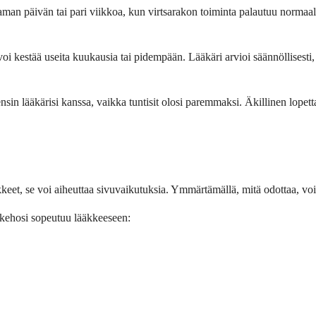
taman päivän tai pari viikkoa, kun virtsarakon toiminta palautuu normaal
 voi kestää useita kuukausia tai pidempään. Lääkäri arvioi säännöllisest
ensin lääkärisi kanssa, vaikka tuntisit olosi paremmaksi. Äkillinen lop
keet, se voi aiheuttaa sivuvaikutuksia. Ymmärtämällä, mitä odottaa, vo
 kehosi sopeutuu lääkkeeseen: