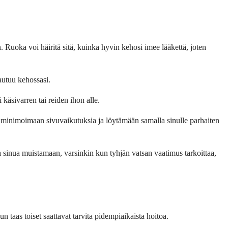
n. Ruoka voi häiritä sitä, kuinka hyvin kehosi imee lääkettä, joten
pautuu kehossasi.
 käsivarren tai reiden ihon alle.
a minimoimaan sivuvaikutuksia ja löytämään samalla sinulle parhaiten
a sinua muistamaan, varsinkin kun tyhjän vatsan vaatimus tarkoittaa,
 taas toiset saattavat tarvita pidempiaikaista hoitoa.