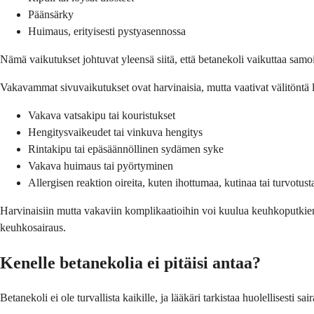
Päänsärky
Huimaus, erityisesti pystyasennossa
Nämä vaikutukset johtuvat yleensä siitä, että betanekoli vaikuttaa samoih
Vakavammat sivuvaikutukset ovat harvinaisia, mutta vaativat välitöntä lää
Vakava vatsakipu tai kouristukset
Hengitysvaikeudet tai vinkuva hengitys
Rintakipu tai epäsäännöllinen sydämen syke
Vakava huimaus tai pyörtyminen
Allergisen reaktion oireita, kuten ihottumaa, kutinaa tai turvotust
Harvinaisiin mutta vakaviin komplikaatioihin voi kuulua keuhkoputkien s
keuhkosairaus.
Kenelle betanekolia ei pitäisi antaa?
Betanekoli ei ole turvallista kaikille, ja lääkäri tarkistaa huolellisesti 