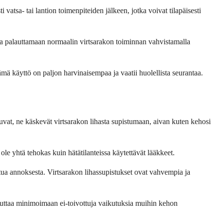
atsa- tai lantion toimenpiteiden jälkeen, jotka voivat tilapäisesti
taa palauttamaan normaalin virtsarakon toiminnan vahvistamalla
ämä käyttö on paljon harvinaisempaa ja vaatii huolellista seurantaa.
ituvat, ne käskevät virtsarakon lihasta supistumaan, aivan kuten kehosi
ole yhtä tehokas kuin hätätilanteissa käytettävät lääkkeet.
tua annoksesta. Virtsarakon lihassupistukset ovat vahvempia ja
kä auttaa minimoimaan ei-toivottuja vaikutuksia muihin kehon