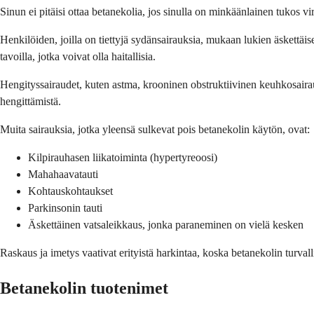
Sinun ei pitäisi ottaa betanekolia, jos sinulla on minkäänlainen tukos vi
Henkilöiden, joilla on tiettyjä sydänsairauksia, mukaan lukien äskettäis
tavoilla, jotka voivat olla haitallisia.
Hengityssairaudet, kuten astma, krooninen obstruktiivinen keuhkosaira
hengittämistä.
Muita sairauksia, jotka yleensä sulkevat pois betanekolin käytön, ovat:
Kilpirauhasen liikatoiminta (hypertyreoosi)
Mahahaavatauti
Kohtauskohtaukset
Parkinsonin tauti
Äskettäinen vatsaleikkaus, jonka paraneminen on vielä kesken
Raskaus ja imetys vaativat erityistä harkintaa, koska betanekolin turvallis
Betanekolin tuotenimet