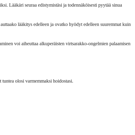
iksi. Lääkäri seuraa edistymistäsi ja todennäköisesti pyytää sinua
i, auttaako lääkitys edelleen ja ovatko hyödyt edelleen suuremmat kuin
ettaminen voi aiheuttaa alkuperäisten virtsarakko-ongelmien palaamisen
it tuntea olosi varmemmaksi hoidostasi.