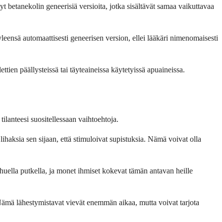
t betanekolin geneerisiä versioita, jotka sisältävät samaa vaikuttavaa
leensä automaattisesti geneerisen version, ellei lääkäri nimenomaisesti
ien päällysteissä tai täyteaineissa käytetyissä apuaineissa.
tilanteesi suositellessaan vaihtoehtoja.
lihaksia sen sijaan, että stimuloivat supistuksia. Nämä voivat olla
ohuella putkella, ja monet ihmiset kokevat tämän antavan heille
. Nämä lähestymistavat vievät enemmän aikaa, mutta voivat tarjota