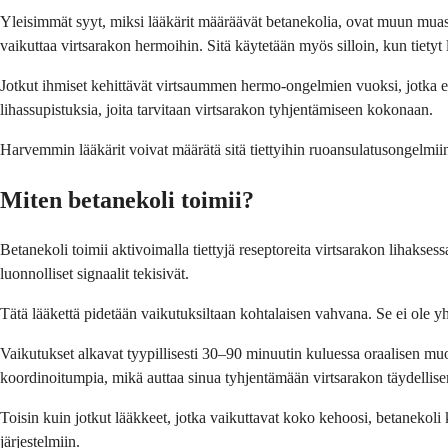
Yleisimmät syyt, miksi lääkärit määräävät betanekolia, ovat muun muassa 
vaikuttaa virtsarakon hermoihin. Sitä käytetään myös silloin, kun tietyt
Jotkut ihmiset kehittävät virtsaummen hermo-ongelmien vuoksi, jotka e
lihassupistuksia, joita tarvitaan virtsarakon tyhjentämiseen kokonaan.
Harvemmin lääkärit voivat määrätä sitä tiettyihin ruoansulatusongelmiin, 
Miten betanekoli toimii?
Betanekoli toimii aktivoimalla tiettyjä reseptoreita virtsarakon lihakse
luonnolliset signaalit tekisivät.
Tätä lääkettä pidetään vaikutuksiltaan kohtalaisen vahvana. Se ei ole yh
Vaikutukset alkavat tyypillisesti 30–90 minuutin kuluessa oraalisen mu
koordinoitumpia, mikä auttaa sinua tyhjentämään virtsarakon täydellis
Toisin kuin jotkut lääkkeet, jotka vaikuttavat koko kehoosi, betanekoli 
järjestelmiin.