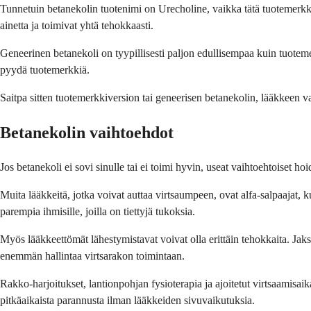
Tunnetuin betanekolin tuotenimi on Urecholine, vaikka tätä tuotemerkkiä 
ainetta ja toimivat yhtä tehokkaasti.
Geneerinen betanekoli on tyypillisesti paljon edullisempaa kuin tuoteme
pyydä tuotemerkkiä.
Saitpa sitten tuotemerkkiversion tai geneerisen betanekolin, lääkkeen v
Betanekolin vaihtoehdot
Jos betanekoli ei sovi sinulle tai ei toimi hyvin, useat vaihtoehtoiset ho
Muita lääkkeitä, jotka voivat auttaa virtsaumpeen, ovat alfa-salpaajat, k
parempia ihmisille, joilla on tiettyjä tukoksia.
Myös lääkkeettömät lähestymistavat voivat olla erittäin tehokkaita. Jak
enemmän hallintaa virtsarakon toimintaan.
Rakko-harjoitukset, lantionpohjan fysioterapia ja ajoitetut virtsaamisa
pitkäaikaista parannusta ilman lääkkeiden sivuvaikutuksia.