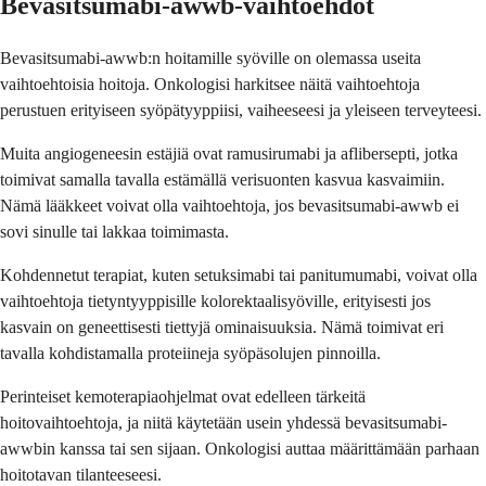
Bevasitsumabi-awwb-vaihtoehdot
Bevasitsumabi-awwb:n hoitamille syöville on olemassa useita
vaihtoehtoisia hoitoja. Onkologisi harkitsee näitä vaihtoehtoja
perustuen erityiseen syöpätyyppiisi, vaiheeseesi ja yleiseen terveyteesi.
Muita angiogeneesin estäjiä ovat ramusirumabi ja aflibersepti, jotka
toimivat samalla tavalla estämällä verisuonten kasvua kasvaimiin.
Nämä lääkkeet voivat olla vaihtoehtoja, jos bevasitsumabi-awwb ei
sovi sinulle tai lakkaa toimimasta.
Kohdennetut terapiat, kuten setuksimabi tai panitumumabi, voivat olla
vaihtoehtoja tietyntyyppisille kolorektaalisyöville, erityisesti jos
kasvain on geneettisesti tiettyjä ominaisuuksia. Nämä toimivat eri
tavalla kohdistamalla proteiineja syöpäsolujen pinnoilla.
Perinteiset kemoterapiaohjelmat ovat edelleen tärkeitä
hoitovaihtoehtoja, ja niitä käytetään usein yhdessä bevasitsumabi-
awwbin kanssa tai sen sijaan. Onkologisi auttaa määrittämään parhaan
hoitotavan tilanteeseesi.