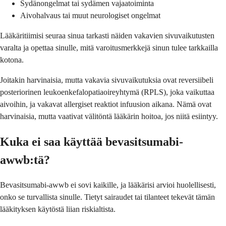
Sydänongelmat tai sydämen vajaatoiminta
Aivohalvaus tai muut neurologiset ongelmat
Lääkäritiimisi seuraa sinua tarkasti näiden vakavien sivuvaikutusten
varalta ja opettaa sinulle, mitä varoitusmerkkejä sinun tulee tarkkailla
kotona.
Joitakin harvinaisia, mutta vakavia sivuvaikutuksia ovat reversiibeli
posteriorinen leukoenkefalopatiaoireyhtymä (RPLS), joka vaikuttaa
aivoihin, ja vakavat allergiset reaktiot infuusion aikana. Nämä ovat
harvinaisia, mutta vaativat välitöntä lääkärin hoitoa, jos niitä esiintyy.
Kuka ei saa käyttää bevasitsumabi-
awwb:tä?
Bevasitsumabi-awwb ei sovi kaikille, ja lääkärisi arvioi huolellisesti,
onko se turvallista sinulle. Tietyt sairaudet tai tilanteet tekevät tämän
lääkityksen käytöstä liian riskialtista.