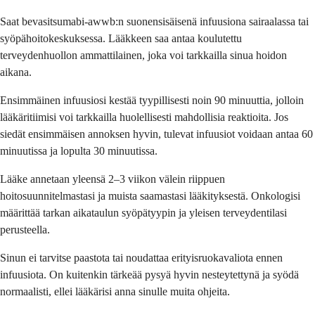
Saat bevasitsumabi-awwb:n suonensisäisenä infuusiona sairaalassa tai
syöpähoitokeskuksessa. Lääkkeen saa antaa koulutettu
terveydenhuollon ammattilainen, joka voi tarkkailla sinua hoidon
aikana.
Ensimmäinen infuusiosi kestää tyypillisesti noin 90 minuuttia, jolloin
lääkäritiimisi voi tarkkailla huolellisesti mahdollisia reaktioita. Jos
siedät ensimmäisen annoksen hyvin, tulevat infuusiot voidaan antaa 60
minuutissa ja lopulta 30 minuutissa.
Lääke annetaan yleensä 2–3 viikon välein riippuen
hoitosuunnitelmastasi ja muista saamastasi lääkityksestä. Onkologisi
määrittää tarkan aikataulun syöpätyypin ja yleisen terveydentilasi
perusteella.
Sinun ei tarvitse paastota tai noudattaa erityisruokavaliota ennen
infuusiota. On kuitenkin tärkeää pysyä hyvin nesteytettynä ja syödä
normaalisti, ellei lääkärisi anna sinulle muita ohjeita.