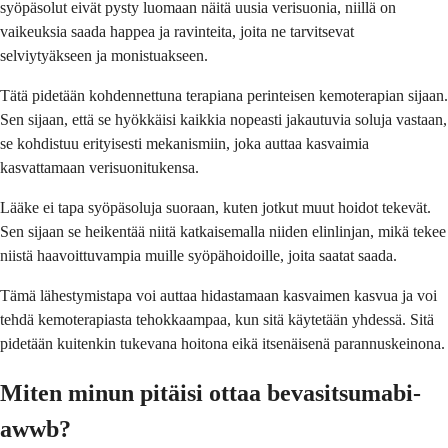
syöpäsolut eivät pysty luomaan näitä uusia verisuonia, niillä on
vaikeuksia saada happea ja ravinteita, joita ne tarvitsevat
selviytyäkseen ja monistuakseen.
Tätä pidetään kohdennettuna terapiana perinteisen kemoterapian sijaan.
Sen sijaan, että se hyökkäisi kaikkia nopeasti jakautuvia soluja vastaan,
se kohdistuu erityisesti mekanismiin, joka auttaa kasvaimia
kasvattamaan verisuonitukensa.
Lääke ei tapa syöpäsoluja suoraan, kuten jotkut muut hoidot tekevät.
Sen sijaan se heikentää niitä katkaisemalla niiden elinlinjan, mikä tekee
niistä haavoittuvampia muille syöpähoidoille, joita saatat saada.
Tämä lähestymistapa voi auttaa hidastamaan kasvaimen kasvua ja voi
tehdä kemoterapiasta tehokkaampaa, kun sitä käytetään yhdessä. Sitä
pidetään kuitenkin tukevana hoitona eikä itsenäisenä parannuskeinona.
Miten minun pitäisi ottaa bevasitsumabi-
awwb?