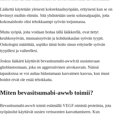
Lääkettä käytetään yleisesti kolorektaalisyöpään, erityisesti kun se on
levinnyt muihin elimiin. Sitä yhdistetään usein solunsalpaajiin, jotta
kokonaishoito olisi tehokkaampi syövän torjunnassa.
Muita syöpiä, joita voidaan hoitaa tällä lääkkeellä, ovat tietyt
keuhkosyövän, munuaissyövän ja kohdunkaulan syövän tyypit.
Onkologisi määrittää, sopiiko tämä hoito sinun erityiselle syövän
tyypillesi ja vaiheellesi.
Joskus lääkärit käyttävät bevasitsumabi-awwb:tä uusiutuvaan
glioblastoomaan, joka on aggressiivinen aivokasvain. Näissä
tapauksissa se voi auttaa hidastamaan kasvaimen kasvua, kun muut
hoidot eivät ole enää tehokkaita.
Miten bevasitsumabi-awwb toimii?
Bevasitsumabi-awwb toimii estämällä VEGF-nimistä proteiinia, jota
syöpäsolut käyttävät uusien verisuonten kasvattamiseen. Kun