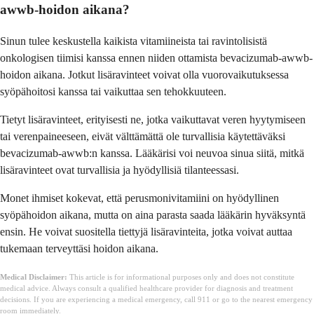
awwb-hoidon aikana?
Sinun tulee keskustella kaikista vitamiineista tai ravintolisistä
onkologisen tiimisi kanssa ennen niiden ottamista bevacizumab-awwb-
hoidon aikana. Jotkut lisäravinteet voivat olla vuorovaikutuksessa
syöpähoitosi kanssa tai vaikuttaa sen tehokkuuteen.
Tietyt lisäravinteet, erityisesti ne, jotka vaikuttavat veren hyytymiseen
tai verenpaineeseen, eivät välttämättä ole turvallisia käytettäväksi
bevacizumab-awwb:n kanssa. Lääkärisi voi neuvoa sinua siitä, mitkä
lisäravinteet ovat turvallisia ja hyödyllisiä tilanteessasi.
Monet ihmiset kokevat, että perusmonivitamiini on hyödyllinen
syöpähoidon aikana, mutta on aina parasta saada lääkärin hyväksyntä
ensin. He voivat suositella tiettyjä lisäravinteita, jotka voivat auttaa
tukemaan terveyttäsi hoidon aikana.
Medical Disclaimer:
This article is for informational purposes only and does not constitute
medical advice. Always consult a qualified healthcare provider for diagnosis and treatment
decisions. If you are experiencing a medical emergency, call 911 or go to the nearest emergency
room immediately.