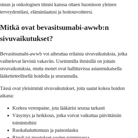
sinun ja onkologisen tiimisi kanssa ottaen huomioon yleinen
terveydentilasi, elämänlaatusi ja hoitotavoitteesi.
Mitkä ovat bevasitsumabi-awwb:n
sivuvaikutukset?
Bevasitsumabi-awwb voi aiheuttaa erilaisia sivuvaikutuksia, jotka
vaihtelevat lievistä vakaviin. Useimmilla ihmisillä on joitain
sivuvaikutuksia, mutta monet ovat hallittavissa asianmukaisella
lääketieteellisellä hoidolla ja seurannalla.
Tässä ovat yleisimmät sivuvaikutukset, joita saatat kokea hoidon
aikana:
Korkea verenpaine, jota lääkärisi seuraa tarkasti
Väsymys ja heikkous, jotka voivat vaikuttaa päivittäisiin
toimintoihisi
Ruokahaluttomuus ja painonlasku
Ripuli tai muutokset suolen toiminnassa