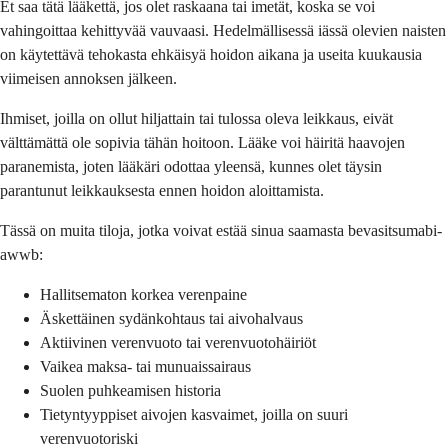
Et saa tätä lääkettä, jos olet raskaana tai imetät, koska se voi
vahingoittaa kehittyvää vauvaasi. Hedelmällisessä iässä olevien naisten
on käytettävä tehokasta ehkäisyä hoidon aikana ja useita kuukausia
viimeisen annoksen jälkeen.
Ihmiset, joilla on ollut hiljattain tai tulossa oleva leikkaus, eivät
välttämättä ole sopivia tähän hoitoon. Lääke voi häiritä haavojen
paranemista, joten lääkäri odottaa yleensä, kunnes olet täysin
parantunut leikkauksesta ennen hoidon aloittamista.
Tässä on muita tiloja, jotka voivat estää sinua saamasta bevasitsumabi-
awwb:
Hallitsematon korkea verenpaine
Äskettäinen sydänkohtaus tai aivohalvaus
Aktiivinen verenvuoto tai verenvuotohäiriöt
Vaikea maksa- tai munuaissairaus
Suolen puhkeamisen historia
Tietyntyyppiset aivojen kasvaimet, joilla on suuri
verenvuotoriski