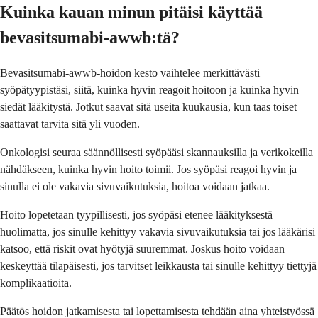
Kuinka kauan minun pitäisi käyttää
bevasitsumabi-awwb:tä?
Bevasitsumabi-awwb-hoidon kesto vaihtelee merkittävästi
syöpätyypistäsi, siitä, kuinka hyvin reagoit hoitoon ja kuinka hyvin
siedät lääkitystä. Jotkut saavat sitä useita kuukausia, kun taas toiset
saattavat tarvita sitä yli vuoden.
Onkologisi seuraa säännöllisesti syöpääsi skannauksilla ja verikokeilla
nähdäkseen, kuinka hyvin hoito toimii. Jos syöpäsi reagoi hyvin ja
sinulla ei ole vakavia sivuvaikutuksia, hoitoa voidaan jatkaa.
Hoito lopetetaan tyypillisesti, jos syöpäsi etenee lääkityksestä
huolimatta, jos sinulle kehittyy vakavia sivuvaikutuksia tai jos lääkärisi
katsoo, että riskit ovat hyötyjä suuremmat. Joskus hoito voidaan
keskeyttää tilapäisesti, jos tarvitset leikkausta tai sinulle kehittyy tiettyjä
komplikaatioita.
Päätös hoidon jatkamisesta tai lopettamisesta tehdään aina yhteistyössä