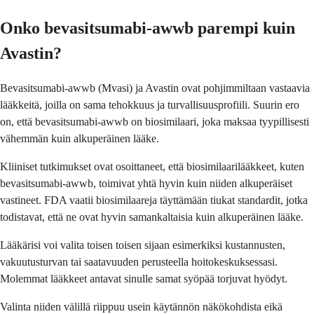
Onko bevasitsumabi-awwb parempi kuin
Avastin?
Bevasitsumabi-awwb (Mvasi) ja Avastin ovat pohjimmiltaan vastaavia
lääkkeitä, joilla on sama tehokkuus ja turvallisuusprofiili. Suurin ero
on, että bevasitsumabi-awwb on biosimilaari, joka maksaa tyypillisesti
vähemmän kuin alkuperäinen lääke.
Kliiniset tutkimukset ovat osoittaneet, että biosimilaarilääkkeet, kuten
bevasitsumabi-awwb, toimivat yhtä hyvin kuin niiden alkuperäiset
vastineet. FDA vaatii biosimilaareja täyttämään tiukat standardit, jotka
todistavat, että ne ovat hyvin samankaltaisia kuin alkuperäinen lääke.
Lääkärisi voi valita toisen toisen sijaan esimerkiksi kustannusten,
vakuutusturvan tai saatavuuden perusteella hoitokeskuksessasi.
Molemmat lääkkeet antavat sinulle samat syöpää torjuvat hyödyt.
Valinta niiden välillä riippuu usein käytännön näkökohdista eikä