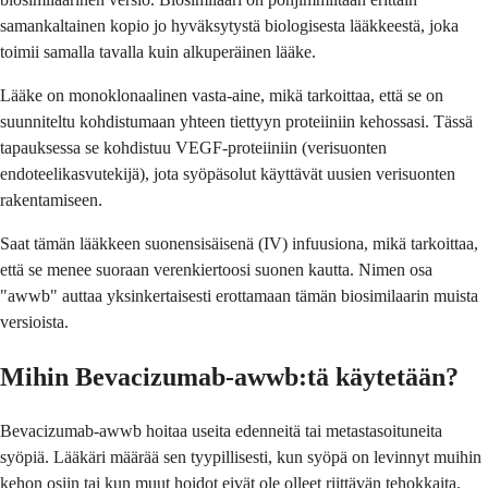
samankaltainen kopio jo hyväksytystä biologisesta lääkkeestä, joka
toimii samalla tavalla kuin alkuperäinen lääke.
Lääke on monoklonaalinen vasta-aine, mikä tarkoittaa, että se on
suunniteltu kohdistumaan yhteen tiettyyn proteiiniin kehossasi. Tässä
tapauksessa se kohdistuu VEGF-proteiiniin (verisuonten
endoteelikasvutekijä), jota syöpäsolut käyttävät uusien verisuonten
rakentamiseen.
Saat tämän lääkkeen suonensisäisenä (IV) infuusiona, mikä tarkoittaa,
että se menee suoraan verenkiertoosi suonen kautta. Nimen osa
"awwb" auttaa yksinkertaisesti erottamaan tämän biosimilaarin muista
versioista.
Mihin Bevacizumab-awwb:tä käytetään?
Bevacizumab-awwb hoitaa useita edenneitä tai metastasoituneita
syöpiä. Lääkäri määrää sen tyypillisesti, kun syöpä on levinnyt muihin
kehon osiin tai kun muut hoidot eivät ole olleet riittävän tehokkaita.