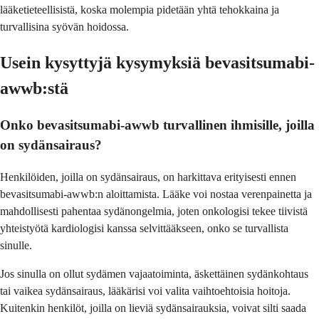
lääketieteellisistä, koska molempia pidetään yhtä tehokkaina ja
turvallisina syövän hoidossa.
Usein kysyttyjä kysymyksiä bevasitsumabi-
awwb:stä
Onko bevasitsumabi-awwb turvallinen ihmisille, joilla
on sydänsairaus?
Henkilöiden, joilla on sydänsairaus, on harkittava erityisesti ennen
bevasitsumabi-awwb:n aloittamista. Lääke voi nostaa verenpainetta ja
mahdollisesti pahentaa sydänongelmia, joten onkologisi tekee tiivistä
yhteistyötä kardiologisi kanssa selvittääkseen, onko se turvallista
sinulle.
Jos sinulla on ollut sydämen vajaatoiminta, äskettäinen sydänkohtaus
tai vaikea sydänsairaus, lääkärisi voi valita vaihtoehtoisia hoitoja.
Kuitenkin henkilöt, joilla on lieviä sydänsairauksia, voivat silti saada