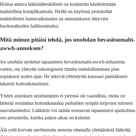
Hoitoa antava lääkintähenkilöstö on koulutettu käsittelemään
mahdollisia komplikaatioita. Heillä on käytössä protokollat
mahdollisten haittavaikutusten tai annostukseen liittyvien
huolenaiheiden hallitsemiseksi.
Mitä minun pitäisi tehdä, jos unohdan bevasitsumabi-
awwb-annoksen?
Jos unohdat ajoitetun tapaamisen bevasitsumabi-awwb-infuusiota
varten, ota yhteyttä onkologiseen tiimiisi mahdollisimman pian
sopiaksesi uuden ajan. He tekevät yhteistyötä kanssasi päästäkseen
takaisin hoitoaikatauluusi.
Yhden annoksen unohtaminen ei yleensä ole vaarallista, mutta on
tärkeää noudattaa hoitoaikataulua parhaiden syöpää torjuvien tulosten
saavuttamiseksi. Lääkärisi voi säätää seuraavan tapaamisesi ajankohtaa
sen perusteella, kuinka paljon aikaa on kulunut.
Älä yritä korvata unohtunutta annosta ottamalla ylimääräistä lääkettä.