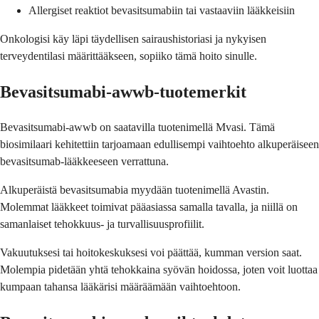
Allergiset reaktiot bevasitsumabiin tai vastaaviin lääkkeisiin
Onkologisi käy läpi täydellisen sairaushistoriasi ja nykyisen
terveydentilasi määrittääkseen, sopiiko tämä hoito sinulle.
Bevasitsumabi-awwb-tuotemerkit
Bevasitsumabi-awwb on saatavilla tuotenimellä Mvasi. Tämä
biosimilaari kehitettiin tarjoamaan edullisempi vaihtoehto alkuperäiseen
bevasitsumab-lääkkeeseen verrattuna.
Alkuperäistä bevasitsumabia myydään tuotenimellä Avastin.
Molemmat lääkkeet toimivat pääasiassa samalla tavalla, ja niillä on
samanlaiset tehokkuus- ja turvallisuusprofiilit.
Vakuutuksesi tai hoitokeskuksesi voi päättää, kumman version saat.
Molempia pidetään yhtä tehokkaina syövän hoidossa, joten voit luottaa
kumpaan tahansa lääkärisi määräämään vaihtoehtoon.