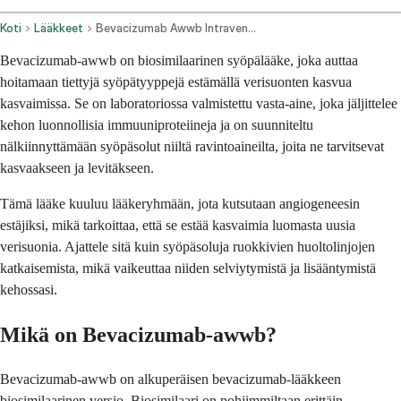
Koti
Lääkkeet
Bevacizumab Awwb Intravenous Route
Bevacizumab-awwb on biosimilaarinen syöpälääke, joka auttaa
hoitamaan tiettyjä syöpätyyppejä estämällä verisuonten kasvua
kasvaimissa. Se on laboratoriossa valmistettu vasta-aine, joka jäljittelee
kehon luonnollisia immuuniproteiineja ja on suunniteltu
nälkiinnyttämään syöpäsolut niiltä ravintoaineilta, joita ne tarvitsevat
kasvaakseen ja levitäkseen.
Tämä lääke kuuluu lääkeryhmään, jota kutsutaan angiogeneesin
estäjiksi, mikä tarkoittaa, että se estää kasvaimia luomasta uusia
verisuonia. Ajattele sitä kuin syöpäsoluja ruokkivien huoltolinjojen
katkaisemista, mikä vaikeuttaa niiden selviytymistä ja lisääntymistä
kehossasi.
Mikä on Bevacizumab-awwb?
Bevacizumab-awwb on alkuperäisen bevacizumab-lääkkeen
biosimilaarinen versio. Biosimilaari on pohjimmiltaan erittäin