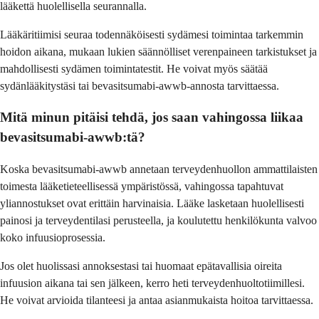
lääkettä huolellisella seurannalla.
Lääkäritiimisi seuraa todennäköisesti sydämesi toimintaa tarkemmin
hoidon aikana, mukaan lukien säännölliset verenpaineen tarkistukset ja
mahdollisesti sydämen toimintatestit. He voivat myös säätää
sydänlääkitystäsi tai bevasitsumabi-awwb-annosta tarvittaessa.
Mitä minun pitäisi tehdä, jos saan vahingossa liikaa
bevasitsumabi-awwb:tä?
Koska bevasitsumabi-awwb annetaan terveydenhuollon ammattilaisten
toimesta lääketieteellisessä ympäristössä, vahingossa tapahtuvat
yliannostukset ovat erittäin harvinaisia. Lääke lasketaan huolellisesti
painosi ja terveydentilasi perusteella, ja koulutettu henkilökunta valvoo
koko infuusioprosessia.
Jos olet huolissasi annoksestasi tai huomaat epätavallisia oireita
infuusion aikana tai sen jälkeen, kerro heti terveydenhuoltotiimillesi.
He voivat arvioida tilanteesi ja antaa asianmukaista hoitoa tarvittaessa.