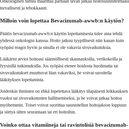
Onkologinen tiimisi määrittää parhaan tavan jatkaa hoitosuunnitelmaasi
turvallisesti ja tehokkaasti.
Milloin voin lopettaa Bevacizumab-awwb:n käytön?
Päätös bevacizumab-awwb:n käytön lopettamisesta tulee aina tehdä
yhdessä onkologisi kanssa. Hoito jatkuu tyypillisesti niin kauan kuin
syöpäsi reagoi hyvin ja sinulla ei ole vakavia sivuvaikutuksia.
Lääkärisi arvioi hoitoasi säännöllisesti skannauksilla, verikokeilla ja
fyysisillä tutkimuksilla. Jos syöpäsi etenee hoidosta huolimatta tai
sivuvaikutukset muuttuvat liian vakaviksi, he voivat suositella
lääkityksen lopettamista.
Joidenkin ihmisten on ehkä lopetettava lääkitys tilapäisesti leikkauksen
vuoksi tai sivuvaikutusten hallitsemiseksi, ja he voivat jatkaa hoitoa
myöhemmin. Toiset voivat suorittaa suunnitellun hoitojakson loppuun
ja siirtyä sitten seurantaan tai eri hoitoihin.
Voinko ottaa vitamiineja tai ravintolisiä bevacizumab-