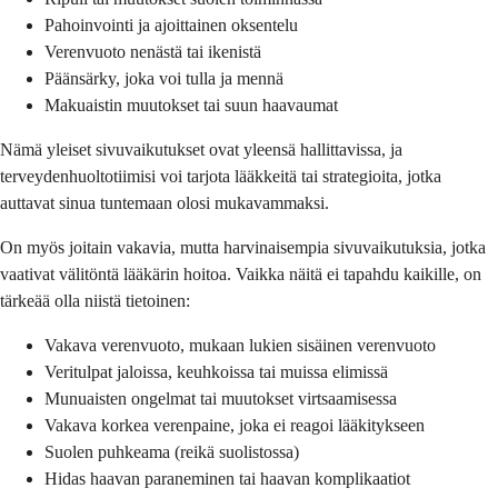
Pahoinvointi ja ajoittainen oksentelu
Verenvuoto nenästä tai ikenistä
Päänsärky, joka voi tulla ja mennä
Makuaistin muutokset tai suun haavaumat
Nämä yleiset sivuvaikutukset ovat yleensä hallittavissa, ja
terveydenhuoltotiimisi voi tarjota lääkkeitä tai strategioita, jotka
auttavat sinua tuntemaan olosi mukavammaksi.
On myös joitain vakavia, mutta harvinaisempia sivuvaikutuksia, jotka
vaativat välitöntä lääkärin hoitoa. Vaikka näitä ei tapahdu kaikille, on
tärkeää olla niistä tietoinen:
Vakava verenvuoto, mukaan lukien sisäinen verenvuoto
Veritulpat jaloissa, keuhkoissa tai muissa elimissä
Munuaisten ongelmat tai muutokset virtsaamisessa
Vakava korkea verenpaine, joka ei reagoi lääkitykseen
Suolen puhkeama (reikä suolistossa)
Hidas haavan paraneminen tai haavan komplikaatiot