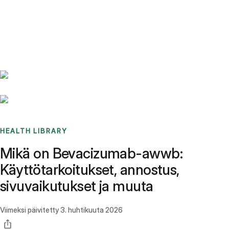
Benchmarks
Stories
FAQ
Sign up / Log in
HEALTH LIBRARY
Mikä on Bevacizumab-awwb:
Käyttötarkoitukset, annostus,
sivuvaikutukset ja muuta
Viimeksi päivitetty
3. huhtikuuta 2026