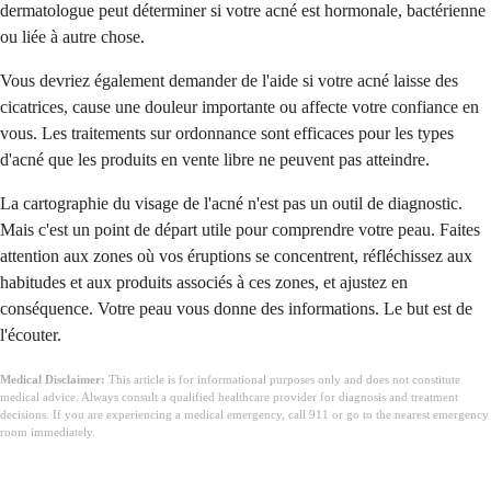
dermatologue peut déterminer si votre acné est hormonale, bactérienne
ou liée à autre chose.
Vous devriez également demander de l'aide si votre acné laisse des
cicatrices, cause une douleur importante ou affecte votre confiance en
vous. Les traitements sur ordonnance sont efficaces pour les types
d'acné que les produits en vente libre ne peuvent pas atteindre.
La cartographie du visage de l'acné n'est pas un outil de diagnostic.
Mais c'est un point de départ utile pour comprendre votre peau. Faites
attention aux zones où vos éruptions se concentrent, réfléchissez aux
habitudes et aux produits associés à ces zones, et ajustez en
conséquence. Votre peau vous donne des informations. Le but est de
l'écouter.
Medical Disclaimer:
This article is for informational purposes only and does not constitute
medical advice. Always consult a qualified healthcare provider for diagnosis and treatment
decisions. If you are experiencing a medical emergency, call 911 or go to the nearest emergency
room immediately.