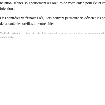
natation, séchez soigneusement les oreilles de votre chien pour éviter 
infections.
Des contrôles vétérinaires réguliers peuvent permettre de détecter les pr
de la santé des oreilles de votre chien.
Medical Disclaimer:
This article is for informational purposes only and does not constitute med
immediately.