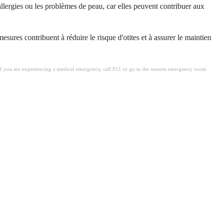
allergies ou les problèmes de peau, car elles peuvent contribuer aux
sures contribuent à réduire le risque d'otites et à assurer le maintien
. If you are experiencing a medical emergency, call 911 or go to the nearest emergency room