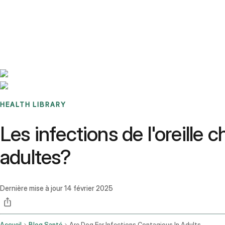
Benchmarks
Stories
FAQ
Sign up / Log in
HEALTH LIBRARY
Les infections de l'oreille 
adultes?
Dernière mise à jour
14 février 2025
Accueil
Blog Santé
Are Dog Ear Infections Contagious In Adults