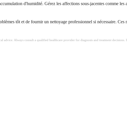
l'accumulation d'humidité. Gérez les affections sous-jacentes comme les 
oblèmes tôt et de fournir un nettoyage professionnel si nécessaire. Ces me
ical advice. Always consult a qualified healthcare provider for diagnosis and treatment decisions