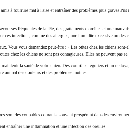
mis à fourrure mal à l'aise et entraîner des problèmes plus graves s'ils 
secousses fréquentes de la tête, des grattements d'oreilles et une mauva
er ces infections, comme des allergies, une humidité excessive ou des co
ux. Vous vous demandez peut-être : « Les otites chez les chiens sont-ell
s otites chez les chiens ne sont pas contagieuses. Elles ne peuvent pas s
intenir la santé de votre chien. Des contrôles réguliers et un nettoyage
re animal des douleurs et des problèmes inutiles.
ures sont des coupables courants, souvent prospérant dans les environne
t entraîner une inflammation et une infection des oreilles.