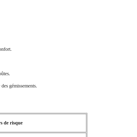
onfort.
oûtes.
e des gémissements.
s de risque