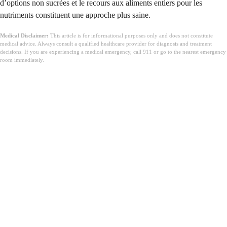
d’options non sucrées et le recours aux aliments entiers pour les
nutriments constituent une approche plus saine.
Medical Disclaimer:
This article is for informational purposes only and does not constitute
medical advice. Always consult a qualified healthcare provider for diagnosis and treatment
decisions. If you are experiencing a medical emergency, call 911 or go to the nearest emergency
room immediately.