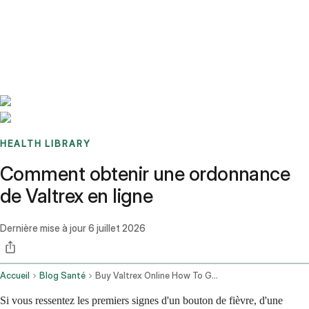
Benchmarks
Stories
FAQ
Sign up / Log in
HEALTH LIBRARY
Comment obtenir une ordonnance
de Valtrex en ligne
Dernière mise à jour
6 juillet 2026
Accueil
Blog Santé
Buy Valtrex Online How To Get A Valacyclovir Prescription Fast In 2026
Si vous ressentez les premiers signes d'un bouton de fièvre, d'une