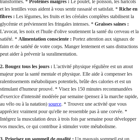
transformés. *
Protéines maigres :
Le poulet, le poisson, les haricots
et les lentilles vous aident à vous sentir rassasié et satisfait. *
Riche en
fibres :
Les légumes, les fruits et les céréales complètes stabilisent la
glycémie et préviennent les fringales intenses. *
Graisses saines :
L'avocat, les noix et l'huile d'olive soutiennent la santé du cerveau et la
satiété. *
Alimentation consciente :
Portez attention aux signaux de
faim et de satiété de votre corps. Manger lentement et sans distractions
peut aider à prévenir la suralimentation.
2. Bougez tous les jours :
L'activité physique régulière est un atout
majeur pour la santé mentale et physique. Elle aide à compenser les
ralentissements métaboliques potentiels, brûle des calories et est un
stimulant d'humeur prouvé. * Visez les 150 minutes recommandées
d'exercice d'intensité modérée par semaine (pensez à la marche rapide,
au vélo ou à la natation)
source
. * Trouvez une activité que vous
appréciez vraiment pour qu'elle ne ressemble pas à une corvée. *
Intégrez la musculation deux à trois fois par semaine pour développer
vos muscles, ce qui contribue à stimuler votre métabolisme.
3. Priorisez un sommeil de qualité :
Un mauvais sommeil est un