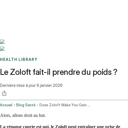
Benchmarks
Stories
FAQ
Sign up / Log in
HEALTH LIBRARY
Le Zoloft fait-il prendre du poids ?
Dernière mise à jour
6 janvier 2026
Accueil
Blog Santé
Does Zoloft Make You Gain Weight
Alors, allons droit au but.
La réponse courte est oui, le Zoloft peut entraîner une prise de