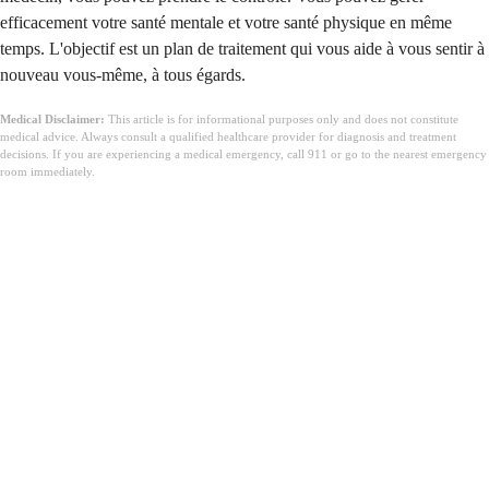
efficacement votre santé mentale et votre santé physique en même
temps. L'objectif est un plan de traitement qui vous aide à vous sentir à
nouveau vous-même, à tous égards.
Medical Disclaimer:
This article is for informational purposes only and does not constitute
medical advice. Always consult a qualified healthcare provider for diagnosis and treatment
decisions. If you are experiencing a medical emergency, call 911 or go to the nearest emergency
room immediately.