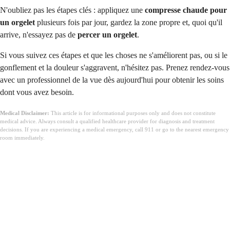
N'oubliez pas les étapes clés : appliquez une
compresse chaude pour
un orgelet
plusieurs fois par jour, gardez la zone propre et, quoi qu'il
arrive, n'essayez pas de
percer un orgelet
.
Si vous suivez ces étapes et que les choses ne s'améliorent pas, ou si le
gonflement et la douleur s'aggravent, n'hésitez pas. Prenez rendez-vous
avec un professionnel de la vue dès aujourd'hui pour obtenir les soins
dont vous avez besoin.
Medical Disclaimer:
This article is for informational purposes only and does not constitute
medical advice. Always consult a qualified healthcare provider for diagnosis and treatment
decisions. If you are experiencing a medical emergency, call 911 or go to the nearest emergency
room immediately.