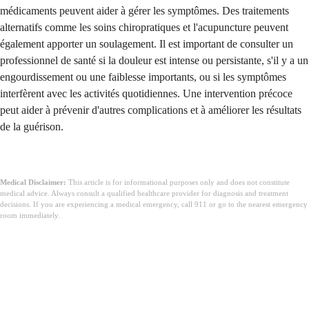
médicaments peuvent aider à gérer les symptômes. Des traitements
alternatifs comme les soins chiropratiques et l'acupuncture peuvent
également apporter un soulagement. Il est important de consulter un
professionnel de santé si la douleur est intense ou persistante, s'il y a un
engourdissement ou une faiblesse importants, ou si les symptômes
interfèrent avec les activités quotidiennes. Une intervention précoce
peut aider à prévenir d'autres complications et à améliorer les résultats
de la guérison.
Medical Disclaimer:
This article is for informational purposes only and does not constitute
medical advice. Always consult a qualified healthcare provider for diagnosis and treatment
decisions. If you are experiencing a medical emergency, call 911 or go to the nearest emergency
room immediately.