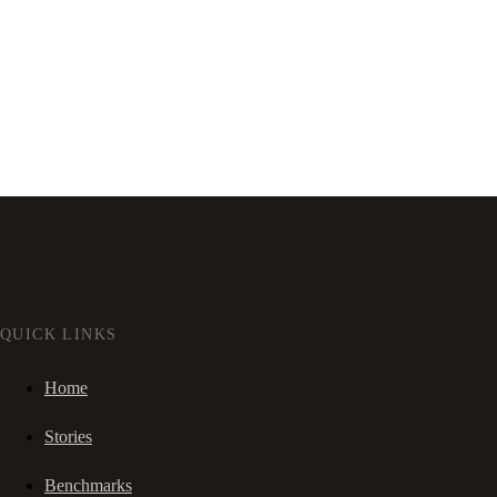
QUICK LINKS
Home
Stories
Benchmarks