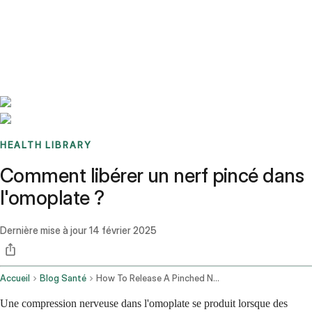
Benchmarks
Stories
FAQ
Sign up / Log in
HEALTH LIBRARY
Comment libérer un nerf pincé dans
l'omoplate ?
Dernière mise à jour
14 février 2025
Accueil
Blog Santé
How To Release A Pinched Nerve In The Shoulder Blade
Une compression nerveuse dans l'omoplate se produit lorsque des